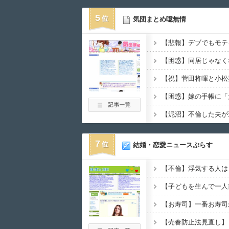
5
気団まとめ噫無情
7
結婚・恋愛ニュースぷらす
【不倫】浮気する人は