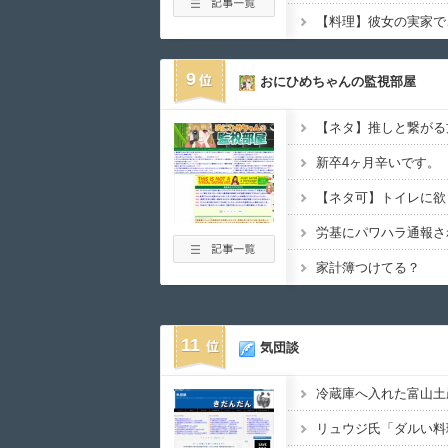
9
おにひめちゃんの監視部屋
【ネタ】推しと繋がる
新卒4ヶ月辛いです。
【ネタ可】トイレに欲
労基にパワハラ通報さ
家計簿つけてる？
11
気団談