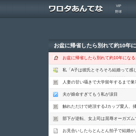
VIP
野球
人妻の甘い囁きで大学留年するまで巣
夫が娘命すぎてもう私が涙目
触れただけで絶頂するJカップ愛人、
部下が逆転、女上司は屈辱オーガズム