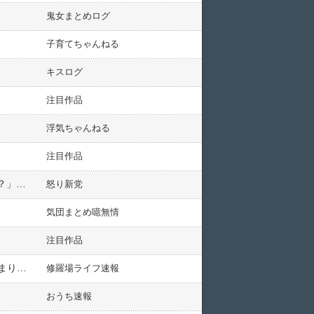
鬼女まとめログ
子育てちゃんねる
キスログ
注目作品
浮気ちゃんねる
注目作品
【2/5】俺｢お袋寂しいだろうし一緒に暮らした方がいいのかな｣嫁｢うちの母はずーっと一人で暮らしてますが？」一人暮らしのキャリアが違うのに・・嫁が不動産情報みてる
怒り新党
気団まとめ噫無情
注目作品
息子夫婦の嫁は孫がアトピーなのに柔軟剤なしで洗濯してる。その影響で服がゴワゴワしてて可哀想なので泊まりに来た時は柔軟剤たっぷりで洗濯してあげてるんだけど…
修羅場ライフ速報
おうち速報