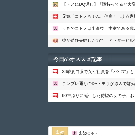
【トメにDQ返し】「障持ってると大
彼が避妊失敗したので、アフターピルを
今日のオススメ記事
1
まなにゅ～