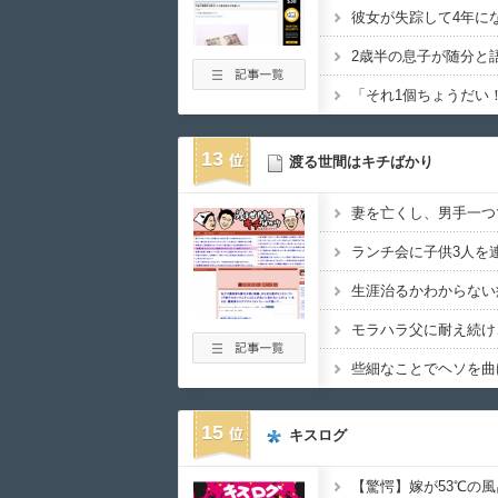
彼女が失踪して4年に
2歳半の息子が随分と
「それ1個ちょうだい
13
渡る世間はキチばかり
15
キスログ