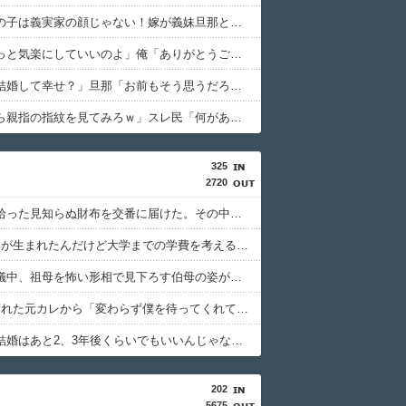
トメ「この子は義実家の顔じゃない！嫁が義妹旦那とフリンしたのよ！」私「DNA鑑定します？」義妹旦那「もちろんです」→結果…
義母「もっと気楽にしていいのよ」俺「ありがとうございます…」→アットホームすぎる嫁実家になじめず…
私「私と結婚して幸せ？」旦那「お前もそう思うだろ？」→その返事が忘れられず、後日まさかの展開に…
俺「お前ら親指の指紋を見てみろｗ」スレ民「何があるんだ？」→見た瞬間、思わず笑ってしまう人が続出して…
325
2720
旅行先で拾った見知らぬ財布を交番に届けた。その中の免許証を見た警察官から「これ、あなたじゃないですか」と言われ…
先月2人目が生まれたんだけど大学までの学費を考えると3人目は厳しい。赤ちゃんの育児に携われるのはこれで最後なのかと思うと涙が…
伯母の葬儀中、祖母を怖い形相で見下ろす伯母の姿が見えた。それを兄に話したら「ばあちゃんにはずいぶん虐められてたからなぁ」と…
1年前に別れた元カレから「変わらず僕を待ってくれていると確信しています」とメールが届いた。別れの言葉は心の中の魔が言わせたとして復縁を求められ…
彼女に「結婚はあと2、3年後くらいでもいいんじゃない？」的な事を言ったら「それ、30歳で結婚できる前提で考えてるよね？」と言われた。意味が分からず聞き返したら…
202
5675