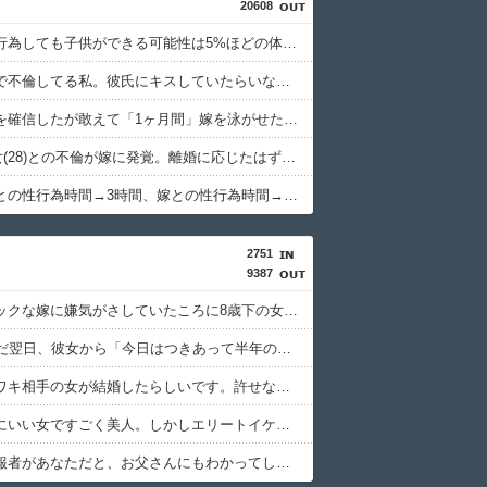
20608
旦那は性行為しても子供ができる可能性は5%ほどの体。その旦那が外で子供を作った...
彼氏の家で不倫してる私。彼氏にキスしていたらいないはずの彼の嫁がいた。
嫁の浮気を確信したが敢えて「1ヶ月間」嫁を泳がせた。すると嫁の不倫がトンデモないことに...
俺(52)、女(28)との不倫が嫁に発覚。離婚に応じたはずの嫁からエグすぎる攻撃が恐ろしすぎる
浮気相手との性行為時間→3時間、嫁との性行為時間→15分wwwwwwwww
2751
9387
ヒステリックな嫁に嫌気がさしていたころに8歳下の女と出会った。数年はただの知り合いなけだった。しかし…….. → 「じゃあ共犯になればいいんですね。2人で悪人になりましょう」
父がﾀﾋんだ翌日、彼女から「今日はつきあって半年の記念日だね！おめでとう！」とメールが来た。それから連絡は無視している。「別れたいならせめてそう言って」と連絡きたけど話もしたくないんだよ…….
父の元ウワキ相手の女が結婚したらしいです。許せないから「嫁さんはフリンの過去がある」って旦那さんの親に暴露したら私ってバレますか？ → 暴露しちゃった結果wwwwww..
嫁は本当にいい女ですごく美人。しかしエリートイケメンとの度重なるウワキ。そしてその度に…….. → 嫁「離婚はいや！私にはアナタしかいないとわかった！！」俺「そんなに好きならそいつと結婚しろよ！じゃあな！」
警察「通報者があなただと、お父さんにもわかってしまいますが…」私「かまいません。いまの父の姿は見ていられませんから…」 私は涙ながらに伝えた。警察「わかりました。内偵を開始します」 → そして父は……..