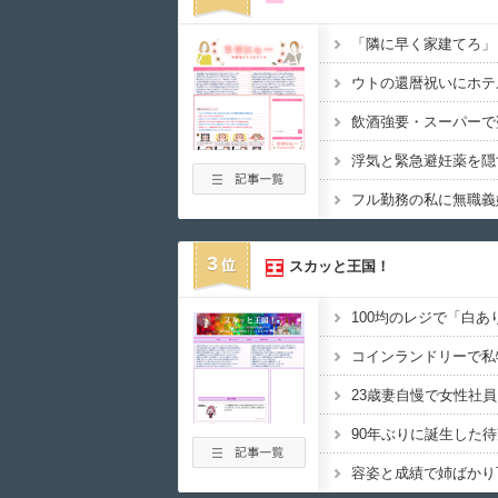
3
スカッと王国！