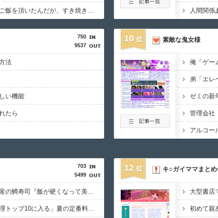
【料理】彼女の実家でご飯を頂いたんだが、すき焼きの肉が鶏肉だった
人間関係
750
10
素敵な鬼女様
9537
方法
しい機能
れたら
703
12
キ○ガイママまとめ
5499
冷蔵庫へ入れた富山土産の鱒寿司『飯が硬くなって美味しく無くなる』って怒られた
リュウジ氏「ダルい料理トップ10に入る」夏の定番料理は冷やし中華 「あり得ないほどダルい」