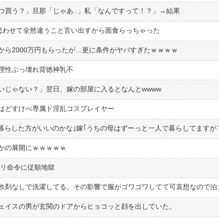
つ買う？」旦那「じゃあ..」私「なんですって！？」→結果
思わせて全然違うこと言い出すから面食らっちゃった
から2000万円もらったが…更に条件がヤバすぎたｗｗｗｗ
理性ぶっ壊れ背徳神乳不
いじゃない？」翌日、嫁の部屋に入るとなんとwwww
はどすけべ専属ド淫乱コスプレイヤー
かの展開にｗｗｗｗｗ
ズリ命令に従順地獄
ェイスの男が玄関のドアからヒョコッと顔を出していた。