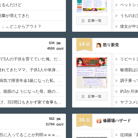
なるんだけど
語彙が増えてきた
！」←どこからアウト？
634
14
怒り新党
4559
妻を亡くし、男手一つで3人の子供を育てていた俺。だが娘の担任が娘に『これからは君が家のお母さんだよ』と言い出して・・・
リピート
ランチ会に子供3人を連れてきたママ。子供1人や単身参加者と同額しか払おうとせず・・・
敏感肌は
生涯治るかわからない病気で障害年金1級になった私。だが母に姪へのプレゼントを強要されて・・・
調子乗っ
モラハラ父に耐え続け、能面のようになった母。娘の私が『自分の幸せを考えて』と伝えてもダメで・・・
約3か月
些細なことでヘソを曲げ、3日間口もきかず家で食事もしない旦那。もうすぐ誕生日だけど・・・
ヤフコメ
562
16
修羅場ハザード
11764
【驚愕】嫁が53℃の風呂に入ってることが判明ｗｗｗｗ普通に危ないだろｗｗｗｗ