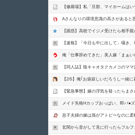
【修羅場】私「旦那、マイホームはい
Aさんなりの環境意識の高さがあると
【困惑】高校でイジメ受けたら相手親
【速報】「今日も中に出して」囁き、
俺「仕事辞めてきた」美人嫁「まぁい
【同人誌】陰キャオタクカメコのママ
【緊急事態】嫁の浮気を疑ったらまさ
メイド失格Hカップおっぱい、即パ●︎
玄関から音がして見に行ったらフルフ