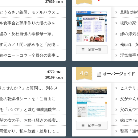
27639
「隣に早く家建てろ」とうるさい義母。モデルハウス巡りを報告したら「草刈り誰がするのw」と煽ってきたので…旦那が放った「一言」に義母オロオロｗｗ←嫌味を逆手にとった神対応すぎる
ウトの還暦祝いにホテル食事会と孫手作りの湯のみを用意。トメ「え？旅行じゃないの？周りは旅行なのに」図々しすぎる暴言に絶句←孫の気持ちを無下にする最低ババア
飲酒強要・スーパーで盗み・反社自慢の毒叔母一家。法事でも虚偽の金銭要求と暴力で脅されトラウマに…祖母の死をきっかけに恐怖の親戚と「永久絶縁」を決意←自分の身の安全を最優先にして大正解
浮気と緊急避妊薬を隠す元カノ！問い詰めると「記憶がない」と逃げ、私を「モラハラ男」認定してキープ＆おねだり三昧。浮気発覚後、我慢の限界で他の女性とスピード婚した結果ｗｗｗｗｗ
フル勤務の私に無職義妹やニートコウト全員分の家事を押し付ける義家族！早朝4時起き生活に限界。ついに言い放った「強烈なド直球正論」に義一族阿鼻叫喚ｗｗ←怠け者どもに正論のナイフをグサリ
4772
4
オーバージョイド
20169
100均のレジで「白ありませんか？」と質問し、列をストップさせてニヤニヤする迷惑サラリーマン！並んでいる客の苛立ちを楽しむ底意地の悪さに激怒
コインランドリーで私物の乾燥機シートを「ご自由にどうぞだろw」と勝手に盗もうとしたDQN夫婦！注意したら「は？名前かいてないんですけど」と逆ギレ
23歳妻自慢で女性社員を「ババア」と蔑む48歳無能主任、「若い嫁がいるのに帰れない」とイキっていたら、部長の超美人妻が差し入れを持って登場ｗｗｗｗ
90年ぶりに誕生した待望の女の子。お祭り騒ぎの義実家の一方で、近所の婦人会メンバーから「死なないといいね」と不吉な言葉を何度も繰り返されてしまう・・・
容姿と成績で姉ばかり可愛がり、私を放置・差別してきた毒母→「馬鹿娘」と見下され続けたが、祖母の教えてくれた食への興味から管理栄養士に→今はニート化した姉と毒母に幸せな姿を見せつけてるｗｗｗ