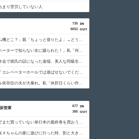
あまり苦労していない人
735
6652
俺「ゲーム機どこ？」親「ちょっと借りたよ」→どうぶつの森を開いた瞬間、村が大変なことになっていて…
弟「エレベーターで知らない女に蹴られた！」私「何したの？」→事情を聞いた家族全員が「それは自業自得」と呆れてしまい…
ゼミの新年会で彼氏の話になった途端、美人な同級生から信じられない言葉を浴びせられて…
管理会社「エレベーターホールでは遊ばせないでください」私「うちの子じゃないんですけど…」→まさかの展開になり…
アルコール依存症の夫が大暴れ。私「休肝日くらい作ってよ」夫「必要ない！」→大暴れする夫を見たウトメに真実を話した結果…
677
保管庫
385
大型書店でまだ買っていない単行本の最終巻を買おうとしたら最新刊が売り場になかった。
初めて親友Ａちゃんの家に遊びに行った時、割と大き目な飾り棚にみっちり人形が飾られてた。