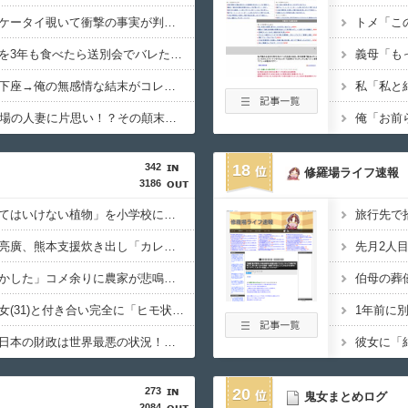
【悲報】嫁が浮気！？ケータイ覗いて衝撃の事実が判明した結果ｗｗｗｗ
【修羅場】上司の弁当を3年も食べたら送別会でバレたｗｗｗ嫁の反応がコレ
【絶望】嫁が泣いて土下座→俺の無感情な結末がコレｗｗｗｗｗ
【困惑】33歳独身、職場の人妻に片思い！？その顛末がこちらｗｗｗｗ
342
18
修羅場ライフ速報
3186
【復讐】絶対に「植えてはいけない植物」を小学校に植えた→20年経って見に行くと…「！？」衝撃の光景が・・・
【悲報】キンコン西野亮廣、熊本支援炊き出し「カレー」で炎上するｗｗｗ
「高市総理には愛想尽かした」コメ余りに農家が悲鳴 売値は生産原価の半分以下に…
【郎報】ワイ、年上彼女(31)と付き合い完全に「ヒモ状態」になった結果ｗｗｗ
石破、遂にキレる！「日本の財政は世界最悪の状況！この状況で減税をするのは正気の沙汰じゃない」
273
20
鬼女まとめログ
2084