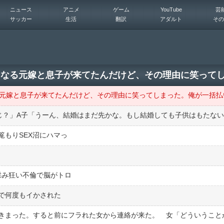
ニュース
アニメ
ゲーム
YouTube
芸
サッカー
生活
翻訳
アダルト
その
篭もりSEX沼にハマっ
揉み狂い不倫で脳がトロ
で何度もイかされた