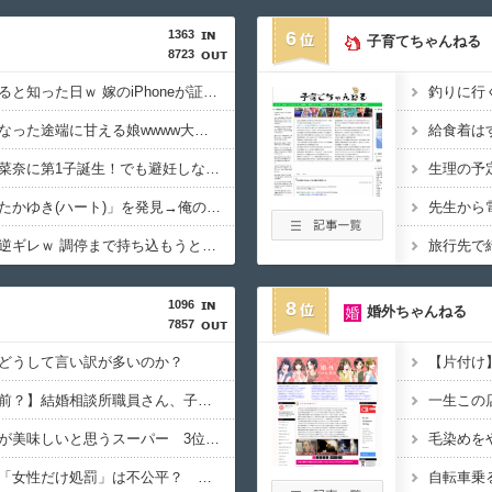
1363
6
子育てちゃんねる
8723
【悲報】デブでもモテると知った日ｗ 嫁のiPhoneが証拠だらけだったんだがｗｗｗｗ
【困惑】同居じゃなくなった途端に甘える娘wwww大学生の息子には直接仕送りしてるんだが…
【祝】菅田将暉と小松菜奈に第1子誕生！でも避妊しなかったのかよｗｗｗｗ
【困惑】嫁の手帳に「たかゆき(ハート)」を発見→俺の名前じゃない件についてｗｗｗｗ
【泥沼】不倫した夫が逆ギレｗ 調停まで持ち込もうとしている現状がヤバすぎｗｗｗ
1096
8
婚外ちゃんねる
7857
どうして言い訳が多いのか？
【片付け
【子どもを生んで一人前？】結婚相談所職員さん、子なし女性にド正論を述べてしまう…
一生この
【お寿司】一番お寿司が美味しいと思うスーパー 3位『ヤオコー』 2位『イオン』 1位は？
毛染めを
【売春防止法見直し】「女性だけ処罰」は不公平？ 買う男性も罰するべき 上野千鶴子×鈴木涼美対談
自転車乗