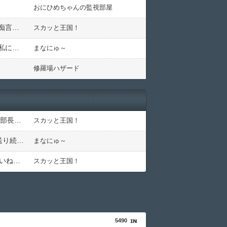
おにひめちゃんの監視部屋
兄嫁「コトメちゃん、仲良くしよ☆家族が一番☆」系で辛い。メールや電話で「ガールズトーク☆」と兄の愚痴言ってくるから、メールも電話も無視してたら・・・
スカッと王国！
うちのコトメは出産後、実家である我が家で産後を過ごした。それは普通のことだけど、トメは同居嫁である私に丸投げだった→それなのに相談もなく、コトメ旦那まで転がり込んできて！？
まなにゅ～
修羅場ハザード
23歳妻自慢で女性社員を「ババア」と蔑む48歳無能主任、「若い嫁がいるのに帰れない」とイキっていたら、部長の超美人妻が差し入れを持って登場ｗｗｗｗ
スカッと王国！
テンプレ通りのDV・モラが原因で離婚。元義実家に「うっかり」旧姓嫁子の名前で、FXや先物の資料請求を送り続けたら…元義実家が電話番号を変更し、借金まみれになっていた話ｗｗｗｗｗ
まなにゅ～
90年ぶりに誕生した待望の女の子。お祭り騒ぎの義実家の一方で、近所の婦人会メンバーから「死なないといいね」と不吉な言葉を何度も繰り返されてしまう・・・
スカッと王国！
5490