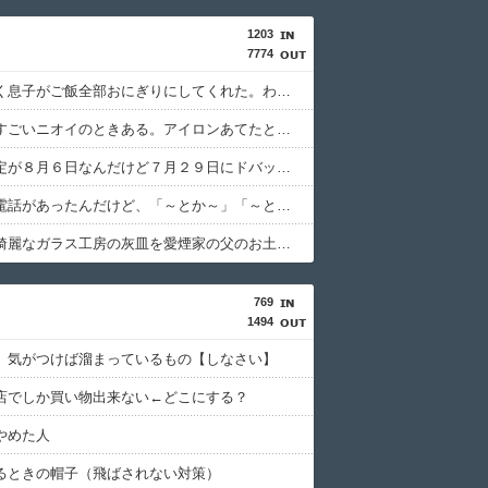
1203
7774
釣りに行く息子がご飯全部おにぎりにしてくれた。わずかにビオレ薬用ハンドソープの匂いがする
給食着はすごいニオイのときある。アイロンあてたときにむせ込むほどにクッッッサ！ってなる
生理の予定が８月６日なんだけど７月２９日にドバッと鮮血でたから生理かな？って思ったのよね
先生から電話があったんだけど、「～とか～」「～とか考えて～」と何度も言ってたのが耳に残ってしまった
旅行先で綺麗なガラス工房の灰皿を愛煙家の父のお土産にしたんだけどダイソーでそっくりな商品を見つけた
769
1494
】気がつけば溜まっているもの【しなさい】
店でしか買い物出来ない←どこにする？
やめた人
るときの帽子（飛ばされない対策）