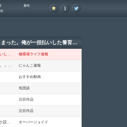
能
趣味
他
お盆に帰省したら別れて約10年になる元嫁と息子が来てたんだけど、その理由に笑ってしまった。俺が一括払いした養育費がなくなったので息子の学費を出してほしい、だそうで…
お盆に帰省したら別れて約10年になる元嫁と息子が来てたんだけど、その理由に笑ってしまった。俺が一括払いした養育費がなくなったので息子の学費を出してほしい、だそうで…
修羅場ライフ速報
私「A子は彼氏とそろそろ結婚って感じ？」A子「うーん、結婚はまだ先かな。もし結婚しても子供はもたない。」←はぁ？？？女たるもの無条件に子供を欲しがるべきでしょ！！
にゃんこ速報
おすすめ動画
気団談
注目作品
注目作品
お見合いしたらとんとん拍子で結婚がきまった。すると前にフラれた女から連絡が来た。 女「どういうことか説明して。私を好きって言ったくせに！」俺「！？」….
オーバージョイド