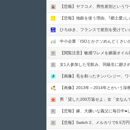
【悲報】ヤフコメ、男性差別というワー
【悲報】地銀を使う理由、｢郷土愛｣
ひろゆき、フランスで差別を受けてい
中小企業「ISOとかクソめんどくさい
【閲覧注意】敏感ワレメを媚薬オイル固
女1人参加した宅飲み、同級生に廻さ
【画像】毛を剃ったチンパンジー、ワ
【画像】2013年～2014年とかいう深
男「貸した200万返せよ」女「女なん
【悲報】嫁、大嫌いな義父に毎日中●︎
【悲報】Switch 2、メルカリで6