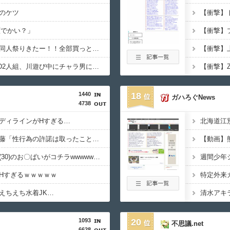
のケツ
顔でかい？」
【１０円セール】夏の同人祭りきたー！！全部買っとけwwww
【動画】えちえち●●JD2人組、川遊び中にチャラ男にナンパされるｗ
1440
18
ガハろぐNews
4738
ディラインがHすぎる…
【悲報】ジャンポケ斎藤「性行為の許諾は取ったことありません」
【動画】
【画像】村重杏奈さん(30)のお〇ぱいがコチラwwwwwwwwwwww
Hすぎるｗｗｗｗｗ
えちえち水着JK…
1093
20
不思議.net
6628