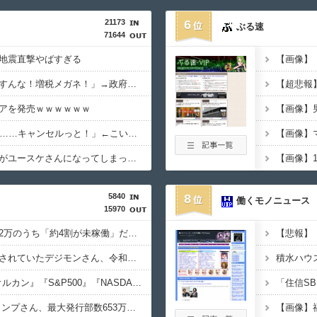
21173
6
ぶる速
71644
地震直撃やばすぎる
政府「増税」敵「増税すんな！増税メガネ！」→政府「減税」敵「減税すんな！社会保障どうなる！」
【超悲報
アを発売ｗｗｗｗｗｗ
女「43億円注文して………キャンセルっと！」←こいつの目的
ダイアンのじゃない方がユースケさんになってしまっているという事実←これ
5840
8
働くモノニュース
15970
【悲報】NISA口座2052万のうち「約4割が未稼働」だったｗｗｗｗｗ
【悲報】
【朗報】オワコン扱いされていたデジモンさん、令和に「全盛期を超える利益」を生み出していた
【悲報】NISA民、『オルカン』『S&P500』『NASDAQ100』しか買わない
【悲報】 週刊少年ジャンプさん、最大発行部数653万部から急降下でついに「100万部」を割ってしまうｗｗｗｗｗ