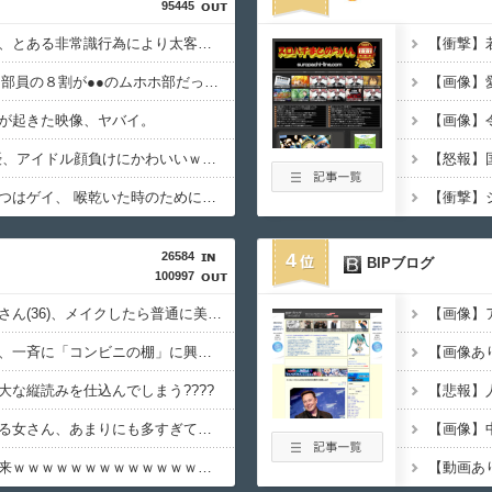
95445
【悲報】キャバ嬢さん、とある非常識行為により太客を逃してしまうwwwwwwwwwwwwwwwwwwwwwwwwwww
【画像】JKダンス部、部員の８割が●●のムホホ部だったｗｗｗｗ
【画像】
が起きた映像、ヤバイ。
【画像】最近のAV女優、アイドル顔負けにかわいいｗｗｗｗｗ
人気格闘家「水飲むやつはゲイ、 喉乾いた時のためにちっちゃいゲイ水筒持ち歩くとか。」
26584
4
BIPブログ
100997
【悲報】女芸人の吉住さん(36)、メイクしたら普通に美人の部類だったと判明
【驚愕】動物さんたち、一斉に「コンビニの棚」に興味を示し始める・・・
大な縦読みを仕込んでしまう????
【悲報】未来で待ってる女さん、あまりにも多すぎて大渋滞に????
【動画】あたシコ女襲来ｗｗｗｗｗｗｗｗｗｗｗｗｗｗｗｗｗ