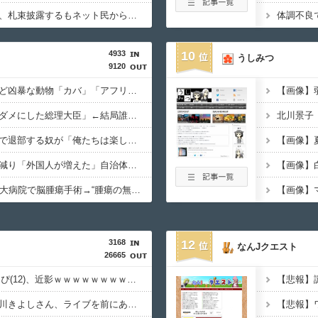
【悲報】ラッパーさん、札束披露するもネット民から「新社会人の初ボーナスくらいしかない」と笑われる
4933
10
うしみつ
9120
５大、肉食じゃないけど凶暴な動物「カバ」「アフリカゾウ」「バッファロー」「コーカサスオオカブト」
【徹底議論】「日本をダメにした総理大臣」←結局誰だと思う？
【疑問】スポーツ漫画で退部する奴が「俺たちは楽しくやりたかったんだよ」って言い出す理由ｗｗｗｗｗ
【人口激変】日本人が減り「外国人が増えた」自治体ランキング、1位大阪市 2位横浜市 3位名古屋市 4位京都市 5位川口市 日本人の不安高まる
【衝撃】50代女性、京大病院で脳腫瘍手術→“腫瘍の無い部位”を摘出 2度「腫瘍ではない」と出るも続行、脳幹損傷で“植物状態”に
3168
12
なんJクエスト
26665
【画像】ギャルJSりりぴ(12)、近影ｗｗｗｗｗｗｗｗｗｗ
【画像】KIINA.こと氷川きよしさん、ライブを前にあたシコ欲全開ｗｗｗｗｗｗ