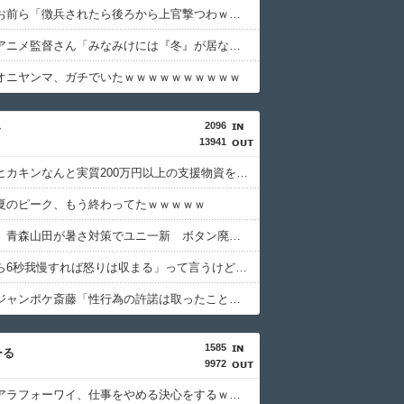
【爆笑】お前ら「徴兵されたら後ろから上官撃つわｗ」←これｗｗｗｗｗｗｗｗｗｗ
【悲報】アニメ監督さん「みなみけには『冬』が居ないやん…せや！『冬』の末っ子をアニメオリジナルで出そ！」ｗｗｗｗｗｗｗｗｗｗ
オニヤンマ、ガチでいたｗｗｗｗｗｗｗｗｗｗ
2096
ィ
13941
【朗報】ヒカキンなんと実質200万円以上の支援物資を寄付してしまう・・・
夏のピーク、もう終わってたｗｗｗｗｗ
【甲子園】青森山田が暑さ対策でユニ一新 ボタン廃止でTシャツ素材ｗｗｗ
「怒ったら6秒我慢すれば怒りは収まる」って言うけど・・・
【画像】ジャンポケ斎藤「性行為の許諾は取ったことありません」
1585
ーる
9972
【衝撃】アラフォーワイ、仕事をやめる決心をするｗｗｗｗｗ