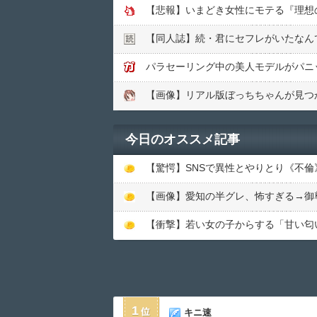
【悲報】いまどき女性にモテる『理想
【同人誌】続・君にセフレがいたなん
パラセーリング中の美人モデルがパニ
【画像】リアル版ぼっちちゃんが見つ
今日のオススメ記事
【画像】愛知の半グレ、怖すぎる→御
1
キニ速