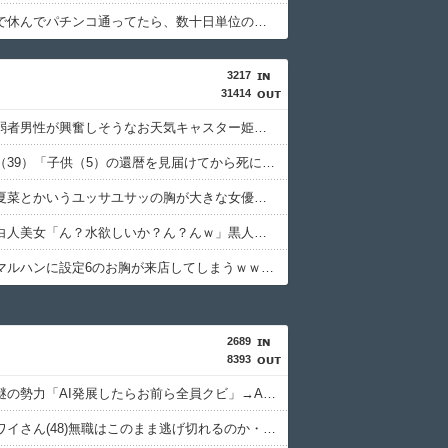
体調不良で休んでパチンコ通ってたら、数十日単位の証拠写真撮られて会社クビになった
3217
31414
【画像】弱者男性が興奮しそうなお天気キャスター姫、見つかるｗｗｗｗｗｗｗ
北川景子（39）「子供（5）の還暦を見届けてから死にたい」←これ！！
【画像】夏菜とかいうユッサユサッの胸が大きな女優♡♡♡♡♡♡♡♡♡
【画像】白人美女「ん？水欲しいか？ん？んｗ」黒人ガキ「あっ…あっ…」→結果ｗｗｗｗｗｗｗｗ
【画像】マルハンに設定6のお胸が来店してしまうｗｗｗｗｗｗｗｗｗｗｗｗｗ
2689
8393
【悲報】謎の勢力「AI発展したらお前ら全員クビ」→AIで失業したG民が未だに0人の理由ｗｗｗｗｗｗｗｗｗｗ
【悲報】ワイさん(48)無職はこのまま逃げ切れるのか・・・・・・・・・