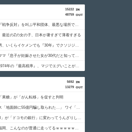
15222
48759
【画像】『戦争反対』を叫ぶ平和団体、最悪な場所でデモをしてしまう
】最近のZの女の子、日本が暑すぎて薄着すぎる
【画像】男、いくらイケメンでも『30年』でクソジジいになってしまう
【画像】ママ『息子が妊娠させた女が30代だと知って卒倒した』←これ
【画像】1974年の『最高税率』、マジでエグいことが発覚wwww
5692
13279
「果糖」が「がん転移」を促すと判明
積水ハウス「地面師に55億円騙し取られた…」 ワイ「はえーかわいそう…会社滅茶苦茶やろなぁ」
「住信SBI」が「ドコモの銀行」に変わってうんざりしてるやつｗｗｗｗｗｗｗ
【画像】福岡、こんなのが普通に走ってるｗｗｗｗｗｗｗｗｗｗｗｗｗｗｗｗ