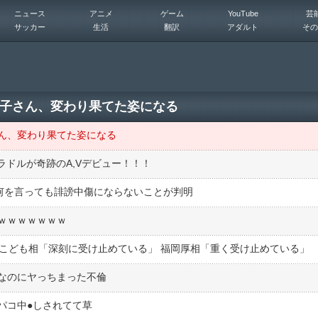
ニュース
アニメ
ゲーム
YouTube
芸
サッカー
生活
翻訳
アダルト
その
子さん、変わり果てた姿になる
ん、変わり果てた姿になる
ラドルが奇跡のA,Vデビュー！！！
と何を言っても誹謗中傷にならないことが判明
ｗｗｗｗｗｗｗ
子こども相「深刻に受け止めている」 福岡厚相「重く受け止めている」
なのにヤっちまった不倫
コ中●︎しされてて草