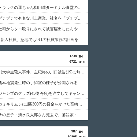
【衝撃】トラックの運ちゃん御用達ターミナル食堂のオムライスが強すぎるｗｗｗｗｗ(※画像あり)
【衝撃】プチプチで有名な川上産業、社名を「プチプチ株式会社」に変更されるｗｗｗｗｗ
【衝撃】上司からタコ殴りにされて被害届出したんやけど示談金どれくらいいけそう？ｗｗｗｗｗ
【衝撃】Z新入社員、意地でも9月の社員旅行の計画をやらない・・・・・
1238
6721
北海道江別大学生殺人事件、主犯格の川口被告(19)に無期懲役の判決
熊本地震発生時の手術室の様子が公開される
週間少年ジャンプのグッズ(43億円分)を注文してキャンセルした32歳女が逮捕
特定外来カミキリムシに1匹300円の賞金をかけた高崎市、初日に1170匹持ち込まれる
清水アキラの息子・清水良太郎さん死去で、落語家・柳家小はだが「いじめ」「暴行」被害告発
987
10895