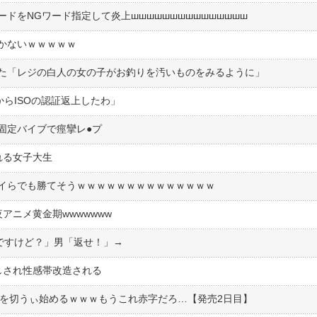
ドをNGワード指定して炎上шшшшшшшшшшшшшшш
しかないｗｗｗｗｗ
た「レジの白人の女の子がお釣りを汚いものをみるように」
からISOの認証返上したわ」
定バイブで痙攣レ●︎プ
れる女子大生
イらでも勝てそうｗｗｗｗｗｗｗｗｗｗｗｗｗｗ
夜アニメ黄金期wwwwwww
ですけど？」男「返せ！」→
しされ性感帯改造される
.5万円を切うぃ始めるｗｗｗもうこれ赤字だろ…【発売2日目】