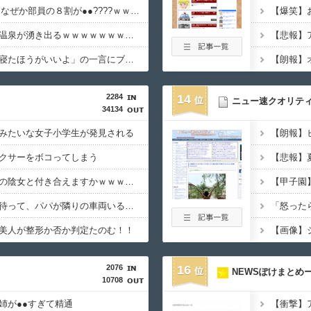
【画像】JKダンス部、なぜか部員の８割が●●????ｗｗｗｗｗｗｗｗｗｗｗｗｗ
熊本地震で居酒屋から温泉が湧き出るｗｗｗｗｗｗｗｗｗｗ
ショートスリーパー「寝たほうがいいよ」の一言にブチギレｗｗｗｗｗ （※動画あり）
【朗報】
2284
14
ニュー速クオリテ
34134
みたいな女子小学生が発見される
クサーをボコってしまう
【悲報】
【動画】こういう貧乳の陰女と付き合えますかｗｗｗｗｗｗｗ
【画像】女子高生「え待って、パパが隣りの車両いる。。。」
美人が整形か否か判定たのむ！！
2076
16
NEWSぽけまとめ
10708
姉が●●すぎて精通