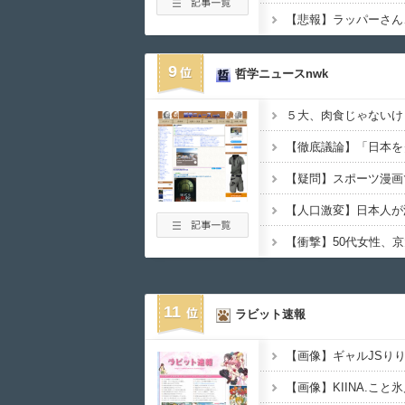
9
哲学ニュースnwk
11
ラビット速報