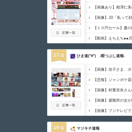
【画像あり】相澤仁美
【画像】JD「私って
17
ひま速(°∀°) -暇つぶし速報-
【画像】佳子さま、ボ
【画像】避難所の女が
【画像】フジテレビで
19
マジキチ速報