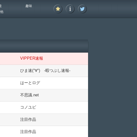
能
趣味
他
VIPPER速報
ひま速(°∀°) -暇つぶし速報-
はーとログ
不思議.net
コノユビ
注目作品
注目作品