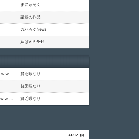
まにゅそく
話題の作品
ガハろぐNews
妹はVIPPER
【驚愕】SNSで異性とやりとり《不倫》になる？→既婚男女の約7割がまさかの『こう』回答してしまうw w w w w w w w
貧乏暇なり
貧乏暇なり
【衝撃】若い女の子からする「甘い匂い」の正体、まさか分からないDTなんておらんよな？よな？w w w w w w w w w w w
貧乏暇なり
41212