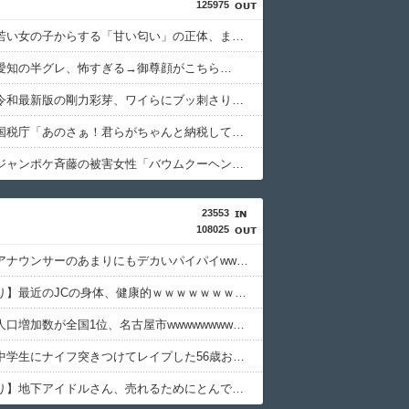
125975
【衝撃】若い女の子からする「甘い匂い」の正体、まさか分からないDTなんておらんよな？よな？w w w w w w w w w w w
愛知の半グレ、怖すぎる→御尊顔がこちら…
【画像】令和最新版の剛力彩芽、ワイらにブッ刺さりまくりと話題にw w w w w w w w w w w w w
【怒報】国税庁「あのさぁ！君らがちゃんと納税してくれないとこうなっちゃうけどどうする？！」←これw w w w w w w w
【衝撃】ジャンポケ斉藤の被害女性「バウムクーヘン売ったりTikTokライブしててムカついたから示談しなかった」←コレってさ…
23553
108025
【画像】アナウンサーのあまりにもデカいパイパイwwwwwwww
【画像あり】最近のJCの身体、健康的ｗｗｗｗｗｗｗｗｗｗｗｗｗｗｗ
【悲報】人口増加数が全国1位、名古屋市wwwwwwwwwwwww
【画像】中学生にナイフ突きつけてレイプした56歳おじさんのご尊顔wwwwww
【動画あり】地下アイドルさん、売れるためにとんでもない格好でここまでしなきゃいけないと判明ｗｗｗｗｗ