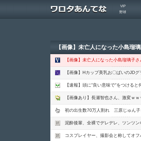
VIP
野球
【画像】未亡人になった小島瑠璃
【画像】未亡人になった小島瑠璃子さ
【画像】Hカップ美乳お〇ぱいのJDグ
【速報】頭に"良い意味で"をつける
【画像あり】長瀬智也さん、激変ｗｗ
初の出生数70万人割れ 三原じゅん
泥酔後輩、全裸でデレデレ、ツンツン
コスプレイヤー、撮影会と称してオフパ