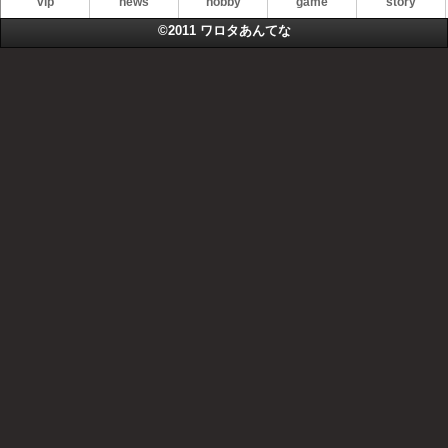
vip
news
hobby
game
story
©2011
ワロタあんてな