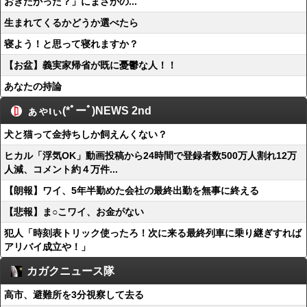
おきたかった？」にまさかの...
生まれてくるかどうか選べたら
寝よう！と思って寝れますか？
【お盆】義実家帰省が既に憂鬱な人！！
あなたの持論
ぁゃιぃ(*ﾟーﾟ)NEWS 2nd
犬と猫って金持ちしか飼えんくない？
ヒカル「浮気OK」動画投稿から24時間で登録者数500万人割れ12万
人減、コメント約４万件...
【朗報】ワイ、5年半勤めた会社の最終出勤を無事に終える
【悲報】ま○こワイ、お金がない
犯人「時刻表トリック使ったろ！次に来る最終列車に乗り継ぎすれば
アリバイ成立や！」
カガクニュース隊
高市、避難所を3分視察して去る