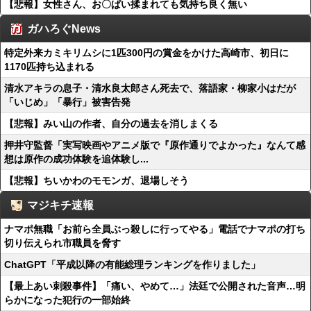
【悲報】女性さん、お〇ぱい揉まれても気持ち良く無い
ガハろぐNews
特定外来カミキリムシに1匹300円の賞金をかけた高崎市、初日に
1170匹持ち込まれる
清水アキラの息子・清水良太郎さん死去で、落語家・柳家小はだが
「いじめ」「暴行」被害告発
【悲報】みい山の作者、自分の過去を消しまくる
押井守監督「実写映画やアニメ版で『原作通りでよかった』なんて感
想は原作の成功体験を追体験し...
【悲報】ちいかわのモモンガ、退場しそう
マジキチ速報
ナマポ無職「お前ら全員ぶっ殺しに行ってやる」電話でナマポの打ち
切り伝えられ市職員を脅す
ChatGPT「平成以降の有能総理ランキングを作りました」
【最上あい刺殺事件】「痛い、やめて…」法廷で公開された音声…明
らかになった犯行の一部始終