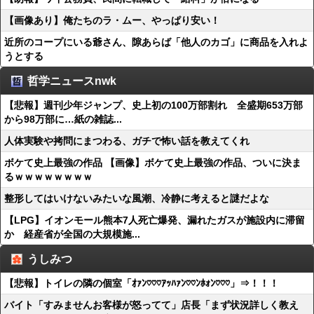
【画像あり】俺たちのラ・ムー、やっぱり安い！
近所のコープにいる爺さん、隙あらば「他人のカゴ」に商品を入れよ
うとする
哲学ニュースnwk
【悲報】週刊少年ジャンプ、史上初の100万部割れ 全盛期653万部
から98万部に…紙の雑誌...
人体実験や拷問にまつわる、ガチで怖い話を教えてくれ
ボケて史上最強の作品 【画像】ボケて史上最強の作品、ついに決ま
るｗｗｗｗｗｗｗｗ
整形してはいけないみたいな風潮、冷静に考えると謎だよな
【LPG】イオンモール熊本7人死亡爆発、漏れたガスが施設内に滞留
か 経産省が全国の大規模施...
うしみつ
【悲報】トイレの隣の個室「ｵｧﾝ♡♡♡ｱｯﾊｧﾝ♡♡ﾝﾎｫﾝ♡♡♡」⇒！！！
バイト「すみませんお客様が怒ってて」店長「まず状況詳しく教え