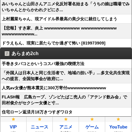
みいちゃんと山田さんアニメ化反対署名始まる「うちの娘は職場でみ
いちゃんとからかわれクビにさ...
上村麗菜ちゃん、現アイドル界最高の美少女に就任してしまう
【悲報】すき家、炎上 wwwwwwwwwww wwwwwwwwwww
wwwwwwwwww...
ドラえもん、現実に居たらでか過ぎて怖い [819973909]
あらまめ2ch
手巻きタバコとかいうコスパ最強の喫煙方法
「外国人は日本人と同じ生活者で、地域の担い手」…多文化共生実現
への提言、全国知事会が政府に...
人気av女優が熊本震災に300万寄付wwwwwwwwwwww
FLASH報 広島カープ、ゾンビたばこ売人の「アテンド飲み会」で
田村俊介がセクシー女優と寸...
住宅ローン返済月18万きつすぎワロタ
VIP
ニュース
アニメ
ゲーム
YouTube