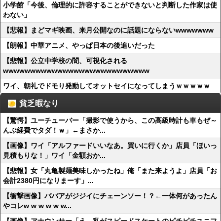
小学館「今後、倫理的に許容することができないと判断した作家は使
わない」
【悲報】まどマギ映画、来月公開なのに話題にならないwwwwwww
【朗報】中華アニメ、やっぱ日本の後追いだった
【悲報】公立中学校の闇、可視化される
wwwwwwwwwwwwwwwwwwwwwwwwwww
ワイ、朝礼でドモり発動してオットセイになってしまうｗｗｗｗｗ
貧乏暇なり
【驚愕】ユーチューバー「撮影で使うから、この高級時計も車もぜ～
んぶ経費でタダ！ｗ」←まさか...
【画像】ワイ「アルファードいいなあ。買いに行くか」店員「ほいっ
見積もりな！」ワイ「金額おか...
【悲報】女「丸亀製麺美味しかったね」俺「また来ようよ」店員「お
会計2380円になりまーす」...
【衝撃画像】ババアがジジイにチェーンソー！？←一体何があったん
やコレw w w w w w...