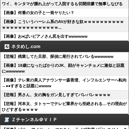
ワイ、キンタマが腫れ上がって入院するも切開排膿で無事しなびる
【画像】何番の女の子と一発ヤりたい？
【画像】こういうハーレム系のAVが好きな奴ｗｗｗｗｗｗｗｗｗｗ
ｗｗｗｗｗｗｗｗｗｗｗｗｗｗ...
【画像】お●ぱいピアノさん尻を出すwwwwww
ネタめし.com
【悲報】残業してた旦那、探偵に尾行されてバレるwwwwww
【画像】18歳になったばかりのJK、顔がキャンチョメに激似と話題
にwwwwww
【画像】テレ東の美人アナウンサー森香澄、インフルエンサーへ転向
→●●すぎると話題にwwww
【悲報】男さん、女の胸をガン見しすぎてバレバレｗｗｗｗ
【悲報】河本太、タトゥーでテレビ業界から拒絶される…その理由が
ひどすぎるｗｗｗｗ
Ｚチャンネル＠ＶＩＰ