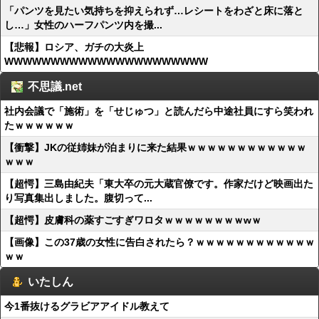
「パンツを見たい気持ちを抑えられず…レシートをわざと床に落と
し…」女性のハーフパンツ内を撮...
【悲報】ロシア、ガチの大炎上
WWWWWWWWWWWWWWWWWWWWWW
不思議.net
社内会議で「施術」を「せじゅつ」と読んだら中途社員にすら笑われ
たｗｗｗｗｗｗ
【衝撃】JKの従姉妹が泊まりに来た結果ｗｗｗｗｗｗｗｗｗｗｗｗ
ｗｗｗ
【超愕】三島由紀夫「東大卒の元大蔵官僚です。作家だけど映画出た
り写真集出しました。腹切って...
【超愕】皮膚科の薬すごすぎワロタｗｗｗｗｗｗｗｗwｗ
【画像】この37歳の女性に告白されたら？ｗｗｗｗｗｗｗｗｗｗｗｗ
ｗｗ
いたしん
今1番抜けるグラビアアイドル教えて