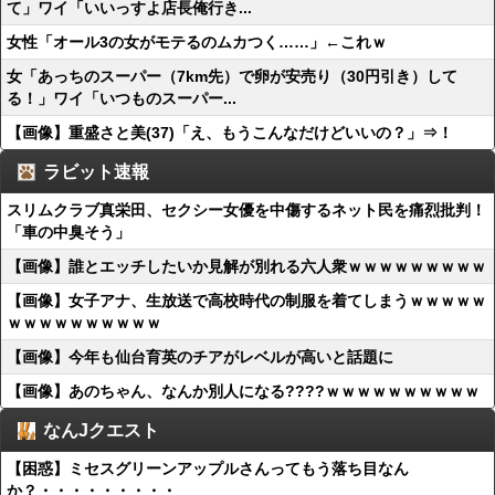
て」ワイ「いいっすよ店長俺行き...
女性「オール3の女がモテるのムカつく……」←これｗ
女「あっちのスーパー（7km先）で卵が安売り（30円引き）して
る！」ワイ「いつものスーパー...
【画像】重盛さと美(37)「え、もうこんなだけどいいの？」⇒！
ラビット速報
スリムクラブ真栄田、セクシー女優を中傷するネット民を痛烈批判！
「車の中臭そう」
【画像】誰とエッチしたいか見解が別れる六人衆ｗｗｗｗｗｗｗｗｗ
【画像】女子アナ、生放送で高校時代の制服を着てしまうｗｗｗｗｗ
ｗｗｗｗｗｗｗｗｗｗ
【画像】今年も仙台育英のチアがレベルが高いと話題に
【画像】あのちゃん、なんか別人になる????ｗｗｗｗｗｗｗｗｗｗ
なんJクエスト
【困惑】ミセスグリーンアップルさんってもう落ち目なん
か？・・・・・・・・・