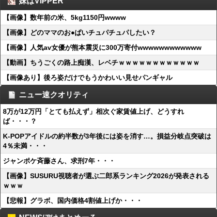
妹はVIPPER
【画像】数年前の米、5kg1150円wwww
【画像】どのママのお●ぱいチュパチュパしたい？
【画像】人気av女優が熊本震災に300万寄付wwwwwwwwwwww
【動画】ちうごくの路上痴漢、レベチｗｗｗｗｗｗｗｗｗｗｗｗ
【画像あり】後ろ姿だけでもうかわいい見せパンギャル
ニュー速クオリティ
8万が12万円「とても払えず」相次ぐ家賃値上げ、どうすれ
ば・・・？
K-POPアイドルの約半数が3年後には姿を消す…。損益分岐点突破は
4％未満・・・
ジャンポケ斉藤さん、求刑7年・・・
【画像】SUSURU視聴者が選ぶ二郎系ランキング2026が発表される
ｗｗｗ
【悲報】グラボ、国内価格4割値上げか・・・