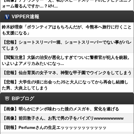
【画像】アナウンサー「え、私がスピードスケートのピチピチユニフ
ォーム着るんですか…？ﾑﾁｨ...
VIPPER速報
鈴木紗理奈「ボランティアはもちろんだが、今熊本へ旅行に行くこと
も支援になる」
【悲報】ショートスリーパー堀、ショートスリーパーでない事がバレ
てしまう
【閲覧注意】大阪の治安が悪化しすぎてついに警察官が犯人を銃殺。
いよいよアメリカみたいになっ...
【悲報】仙台育英の女子マネ、神聖な甲子園でウインクをしてしまう
【悲報】大学生の頃に出会ったJSと大人になってから再会し結婚し
た男、大炎上してしまう
BIPブログ
【画像】明らかにチンポ味わった後のメスガキ、変化を遂げる
【画像】前田敦子さん、お乳で男の子をパイズリwwwwwwwww
【朗報】Perfumeさんの生足エッッッッッッッッッッッ