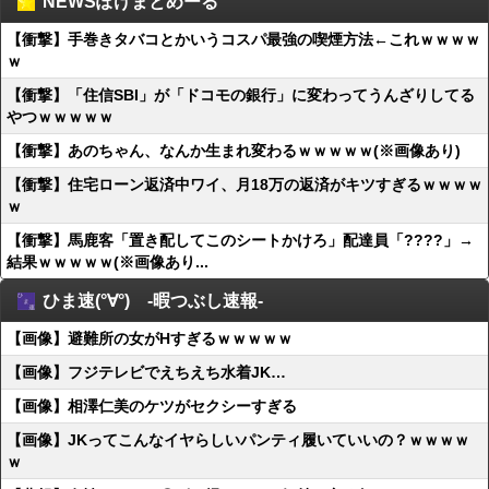
NEWSぽけまとめーる
【衝撃】手巻きタバコとかいうコスパ最強の喫煙方法←これｗｗｗｗ
ｗ
【衝撃】「住信SBI」が「ドコモの銀行」に変わってうんざりしてる
やつｗｗｗｗｗ
【衝撃】あのちゃん、なんか生まれ変わるｗｗｗｗｗ(※画像あり)
【衝撃】住宅ローン返済中ワイ、月18万の返済がキツすぎるｗｗｗｗ
ｗ
【衝撃】馬鹿客「置き配してこのシートかけろ」配達員「????」→
結果ｗｗｗｗｗ(※画像あり...
ひま速(°∀°) -暇つぶし速報-
【画像】避難所の女がHすぎるｗｗｗｗｗ
【画像】フジテレビでえちえち水着JK…
【画像】相澤仁美のケツがセクシーすぎる
【画像】JKってこんなイヤらしいパンティ履いていいの？ｗｗｗｗ
ｗ