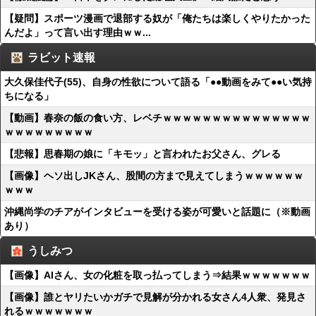
【疑問】スポーツ漫画で退部する奴が「俺たちは楽しくやりたかった
んだよ」って言い出す理由ｗｗ...
ラビット速報
大久保佳代子(55)、自身の性欲について語る「●●動画をみて●●い気持
ちになる」
【動画】春奈の飯の食い方、レベチｗｗｗｗｗｗｗｗｗｗｗｗｗｗｗ
ｗｗｗｗｗｗｗｗｗ
【悲報】思春期の娘に「キモッ」と言われたお父さん、グレる
【画像】ヘソ出しJKさん、股間の方まで見えてしまうｗｗｗｗｗｗ
ｗｗｗ
沖縄尚学のチアがインタビューを受ける姿が可愛いと話題に（※動画
あり）
うしみつ
【画像】AIさん、女の化粧を取っ払ってしまう⇒結果ｗｗｗｗｗｗｗ
【画像】誰とヤリたいかガチで見解が分かれる女さん4人衆、発見さ
れるｗｗｗｗｗｗｗ