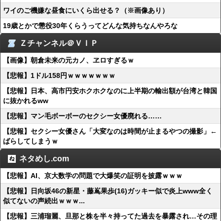
ワイのご機嫌な昼食にいくら出せる？（※画像あり）
19歳とかで懲役30年くらうってどんな気持ちなんやろな
Ｚチャンネル＠ＶＩＰ
【画像】朝倉未来の元カノ、ヱロすぎるｗ
【悲報】1ドル158円ｗｗｗｗｗｗｗ
【悲報】日本、高市円安ホクホクなのに上半期の輸出額が台湾と韓国
に抜かれるww
【悲報】マン毛ボーボーのセクシー女優廃れる……
【悲報】セクシー女優さん「大変なのは時間が止まるやつの撮影」←
ばらしてしまうｗ
ネタめし.com
【悲報】AI、京大数学の問題で大爆笑の証明を披露ｗｗｗ
【悲報】日向坂46の新星・藤嶌果歩(16)ガッキー似で炎上www全く
似てないの声続出ｗｗｗ...
【悲報】三浦瑠麗、旦那と株を半々持ってた過去を暴露され…その理