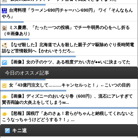
台湾料理「ラーメン690円チャーハン690円」 ワイ「そんなもん
やろ」
ミス慶應、「たった一つの投稿」でチー牛弱男の心をへし折る
（※画像あり）
【なぜ殺した】北海道で人を殺した親子グマ駆除めぐり長時間電
話など苦情殺到へ【かわいそうだろ...
【画像】女の子のケツ、ある程度デカい方が●●いに決まってた
今日のオススメ記事
女「43億円注文して………キャンセルっと！」←こいつの目的
【画像】ディズニーのおいなり巻（600円）、流石にアレすぎて
賛否両論の大炎上をしてしまうw...
【怒報】国税庁「あのさぁ！君らがちゃんと納税してくれないと
こうなっちゃうけどどうする？！」...
キニ速