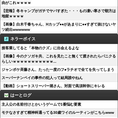
由がこれｗｗｗｗ
【悲報】冬キャンプがガチでヤバすぎた・・・もの凄い寒さで朝方は
地獄ｗｗｗｗ
【画像】白木千春ちゃん、Hカップ●●があまりに●●すぎて抜けないヤ
ツ続出wwwwww
ネラーボイス
接客業してると「本物のクズ」に出会えるよな
【画像】今のクソガキ共、これを見たこと無くて渡されたらパニクる
らしいｗｗｗｗｗｗｗｗｗｗｗ...
ジャンポケ斉藤さん、たった一度のフ●ラチオで全てを失ってしまう
スーパーナンペイの事件の犯人って結局誰やねん
【動画】ショートスリーパー堀さん、対面で高須幹弥にキレる
はーとログ
主人公の名前付けとかいうゲームで1番悩む要素
モテなさすぎて精神科通ってる30歳ワイのルーティンがこちらwww