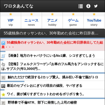
ワロタあんてな
VIP
ニュース
アニメ
ゲーム
YouTube
vip
news
hobby
game
story
55歳独身のオッサンわい、30年勤めた会社に昨日辞表出してた結果・・・
55歳独身のオッサンわい、30年勤めた会社に昨日辞表出してた結
果・・・
【画像】地方のキャバクラにいるNo1嬢、シコすぎてしまう
【悲報】フォルクスワーゲン｢お車のフル馬力をアンロックするに
は､サブスク(年3,3000円...
触れただけで絶頂するJカップ愛人、揉み狂い不倫で脳がトロ
最近のセブイレおにぎりの現在の値段、ヤバすぎる
ワイ、腹が減りすぎてカットわかめをボリボリ食う。
野球拳で不倫NTR、部下に発情した上司の秘密