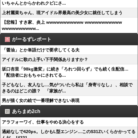
いちゃんとからかわれクビにさ...
上村麗菜ちゃん、現アイドル界最高の美少女に就任してしまう
【悲報】すき家、炎上 wwwwwwwwwww wwwwwwwwwww
wwwwwwwwww...
がーるずレポート
「醤油」とか単語だけで要求してくる夫
アイドルに歌の上手い下手関係ありますか？
坂口杏里「98kg激変」に続き「ろれつ回らず」でも続く生配信…
「配信者におもちゃにされてる...
子どもなし、友人なし…気がついたら私は「身寄りなし」 、相談で
きるのはどこの誰？ 「家族が...
男が描く女の絵で一番理解できない表現
あらまめ2ch
アラフォーワイ、仕事をやめる決心をする
過給なしで420ps。しかもL型エンジン…このS31Zいくらかかってる
んだ… [4221...