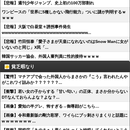
【悲報】週刊少年ジャンプ、史上初の100万部割れ
ワンピースの「世界に5種しかない飛行能力」ついに謎が判明するｗ
ｗｗｗ
【悲報】大阪で白昼堂々誘拐事件発生
wwwwwwwwwwwwwwwwwwwwwwwwwww...
【悲報】竹田恒泰「愛子さまが天皇になれないのはSnow Manに女が
いないのと同じ」X民「...
韓国サッカー協会、外国人審判員に性的接待ｗｗｗｗ
貧乏暇なり
【驚愕】マチアプで会った外国人からまさかの『こう』言われたんや
がこれワイ詰みか？？？？？？...
【衝撃】若い女の子からする「甘い匂い」の正体、まさか分からない
DTなんておらんよな？よな？...
【画像】愛知の半グレ、怖すぎる→御尊顔がこちら…
【画像】令和最新版の剛力彩芽、ワイらにブッ刺さりまくりと話題に
w w w w w w w ...