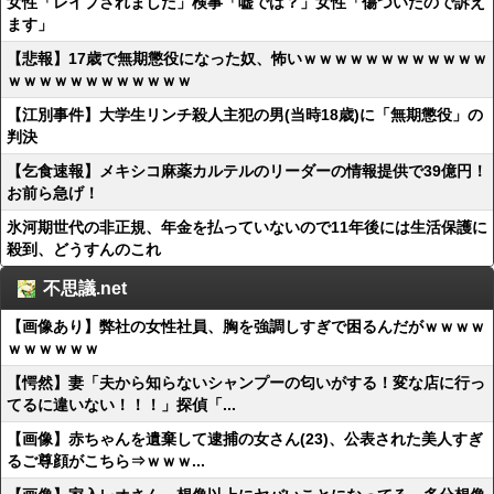
女性「レイプされました」検事「嘘では？」女性「傷ついたので訴え
ます」
【悲報】17歳で無期懲役になった奴、怖いｗｗｗｗｗｗｗｗｗｗｗｗ
ｗｗｗｗｗｗｗｗｗｗｗｗ
【江別事件】大学生リンチ殺人主犯の男(当時18歳)に「無期懲役」の
判決
【乞食速報】メキシコ麻薬カルテルのリーダーの情報提供で39億円！
お前ら急げ！
氷河期世代の非正規、年金を払っていないので11年後には生活保護に
殺到、どうすんのこれ
不思議.net
【画像あり】弊社の女性社員、胸を強調しすぎで困るんだがｗｗｗｗ
ｗｗｗｗｗｗ
【愕然】妻「夫から知らないシャンプーの匂いがする！変な店に行っ
てるに違いない！！！」探偵「...
【画像】赤ちゃんを遺棄して逮捕の女さん(23)、公表された美人すぎ
るご尊顔がこちら⇒ｗｗｗ...