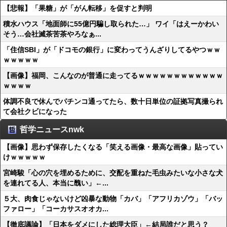
【悲報】「果糖」が「がん転移」を促すと判明
積水ハウス「地面師に55億円騙し取られた…」 ワイ「はえーかわい
そう…会社滅茶苦茶やろなぁ...
「住信SBI」が「ドコモの銀行」に変わってうんざりしてるやつｗｗ
ｗｗｗｗｗ
【画像】福岡、こんなのが普通に走ってるｗｗｗｗｗｗｗｗｗｗｗｗ
ｗｗｗｗ
体調不良で休んでパチンコ通ってたら、数十日単位の証拠写真撮られ
て会社クビになった
哲学ニュースnwk
【画像】思わず保存したくなる「笑える画像・最高な画像」貼ってい
けｗｗｗｗｗ
宮崎駿「心の穴を埋めるために、交配を重ねた毛虫みたいな小さな犬
を連れてる人、本当に醜い」←...
５大、肉食じゃないけど凶暴な動物「カバ」「アフリカゾウ」「バッ
ファロー」「コーカサスオオカ...
【徹底議論】「日本をダメにした総理大臣」←結局誰だと思う？