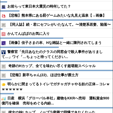
お前らって東日本大震災の時何してた？
【悲報】熊本県にある罰ゲームみたいな丸見え温泉【→画像】
【同人誌】続・君にセフレがいたなんて。〜清楚系若妻、陥落〜
かんてんぱぱのお気に入り
【画像】佳子さまの本、Hな雑誌と一緒に陳列されてしまう
警察官「先日あなたのクラスの同窓会で殺人事件がありまし
て…」ワイ「…ちょっと待ってください...
奇跡のHカップ、全てを味わい尽くす超堪能スペシャル
【悲報】新卒ちゃん(22)、ほぼ仕事が膣土方
明らかに閉まってるトイレでガチャガチャやる奴の正体←コレｗ
ｗｗｗｗｗｗ
日産 横浜「グローバル本社」建物をKKRへ売却 運転資金900
億円を確保 売却をめぐる内紛...
彼女の妹Lカップ、ノーブラ密着で我慢できなくなった