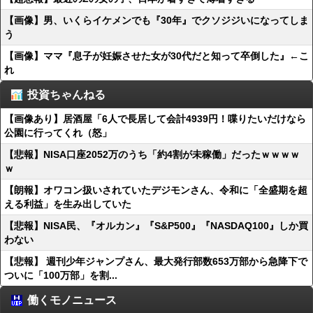
【画像】男、いくらイケメンでも『30年』でクソジジいになってしま
う
【画像】ママ『息子が妊娠させた女が30代だと知って卒倒した』←こ
れ
投資ちゃんねる
【画像あり】居酒屋「6人で長居して会計4939円！喋りたいだけなら
公園に行ってくれ（怒」
【悲報】NISA口座2052万のうち「約4割が未稼働」だったｗｗｗｗ
ｗ
【朗報】オワコン扱いされていたデジモンさん、令和に「全盛期を超
える利益」を生み出していた
【悲報】NISA民、『オルカン』『S&P500』『NASDAQ100』しか買
わない
【悲報】 週刊少年ジャンプさん、最大発行部数653万部から急降下で
ついに「100万部」を割...
働くモノニュース