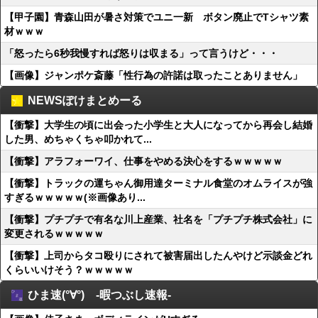
【甲子園】青森山田が暑さ対策でユニ一新 ボタン廃止でTシャツ素
材ｗｗｗ
「怒ったら6秒我慢すれば怒りは収まる」って言うけど・・・
【画像】ジャンポケ斎藤「性行為の許諾は取ったことありません」
NEWSぽけまとめーる
【衝撃】大学生の頃に出会った小学生と大人になってから再会し結婚
した男、めちゃくちゃ叩かれて...
【衝撃】アラフォーワイ、仕事をやめる決心をするｗｗｗｗｗ
【衝撃】トラックの運ちゃん御用達ターミナル食堂のオムライスが強
すぎるｗｗｗｗｗ(※画像あり...
【衝撃】プチプチで有名な川上産業、社名を「プチプチ株式会社」に
変更されるｗｗｗｗｗ
【衝撃】上司からタコ殴りにされて被害届出したんやけど示談金どれ
くらいいけそう？ｗｗｗｗｗ
ひま速(°∀°) -暇つぶし速報-