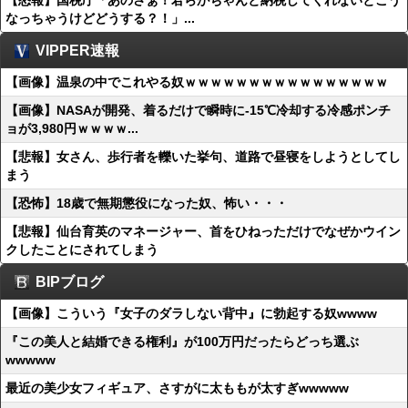
【怒報】国税庁「あのさぁ！君らがちゃんと納税してくれないとこう
なっちゃうけどどうする？！」...
VIPPER速報
【画像】温泉の中でこれやる奴ｗｗｗｗｗｗｗｗｗｗｗｗｗｗｗｗ
【画像】NASAが開発、着るだけで瞬時に-15℃冷却する冷感ポンチ
ョが3,980円ｗｗｗｗ...
【悲報】女さん、歩行者を轢いた挙句、道路で昼寝をしようとしてし
まう
【恐怖】18歳で無期懲役になった奴、怖い・・・
【悲報】仙台育英のマネージャー、首をひねっただけでなぜかウイン
クしたことにされてしまう
BIPブログ
【画像】こういう『女子のダラしない背中』に勃起する奴wwww
『この美人と結婚できる権利』が100万円だったらどっち選ぶ
wwwww
最近の美少女フィギュア、さすがに太ももが太すぎwwwww