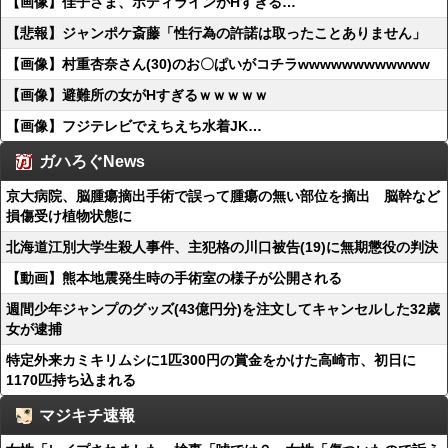
【画像】佳子さま、ボディラインがHすぎる…
【悲報】ジャンポケ斎藤「性行為の許諾は取ったことありません」
【画像】村重杏奈さん(30)のお〇ぱいがコチラwwwwwwwwwwww
【画像】避難所の女がHすぎるｗｗｗｗｗ
【画像】フジテレビでえちえち水着JK…
ガハろぐNews
京大病院、脳腫瘍摘出手術で誤って腫瘍の無い部位を摘出 脳幹など
損傷受け植物状態に
北海道江別大学生殺人事件、主犯格の川口被告(19)に無期懲役の判決
【動画】熊本地震発生時の手術室の様子が公開される
週間少年ジャンプのグッズ(43億円分)を注文してキャンセルした32歳
女が逮捕
特定外来カミキリムシに1匹300円の賞金をかけた高崎市、初日に
1170匹持ち込まれる
マジキチ速報