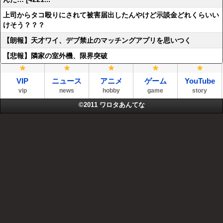
上司からタコ殴りにされて被害届出したんやけど示談金どれくらいい
けそう？？？
【朗報】天才ワイ、デブ禁止のマッチングアプリを思いつく
【悲報】隣家の室外機、限界突破
VIP
ニュース
アニメ
ゲーム
YouTube
vip
news
hobby
game
story
©2011
ワロタあんてな