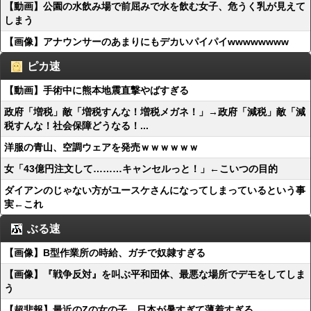
【動画】公園の水飲み場で前屈みで水を飲む女子、危うく乳が見えて
しまう
【画像】アナウンサーのあまりにもデカいパイパイwwwwwwww
ピカ速
【動画】手術中に熊本地震直撃やばすぎる
政府「増税」敵「増税すんな！増税メガネ！」→政府「減税」敵「減
税すんな！社会保障どうなる！...
洋服の青山、空調ウェアを発売ｗｗｗｗｗｗ
女「43億円注文して………キャンセルっと！」←こいつの目的
ダイアンのじゃない方がユースケさんになってしまっているという事
実←これ
ぶる速
【画像】B型作業所の時給、ガチで奴隷すぎる
【画像】『戦争反対』を叫ぶ平和団体、最悪な場所でデモをしてしま
う
【超悲報】最近のZの女の子、日本が暑すぎて薄着すぎる