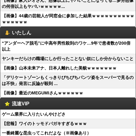
【画像】家入レオさん、想像以上にヤバいことになってる…多分想像
の何倍以上もヤバいｗｗｗｗｗ...
【画像】44歳の芸能人が同窓会に参加した結果ｗｗｗｗｗｗｗｗｗｗ
ｗｗｗｗｗｗ
いたしん
“アンダーヘア脱毛”に中高年男性殺到のワケ…9年で患者数が200倍
以上
ヤンキーだらけの職場にしか行ったことない奴にしか分からないこと
【画像】山本未来アナ、日本人離れした美貌ｗｗｗｗｗｗｗ
「デリケートゾーンもくっきりぴちぴちパンツ姿をスーパーで見るの
は不快」発言に反論が殺到 ...
【画像】最近のMEGUMIさんｗｗｗｗｗｗ
流速VIP
ゲーム業界に入りたいんやけどさ
【悲報】ワイのトッモドパガキすぎるｗｗｗ
一番綺麗な昆虫ってこれだよな（※画像あり）