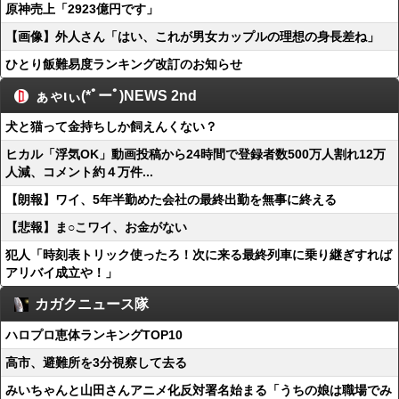
原神売上「2923億円です」
【画像】外人さん「はい、これが男女カップルの理想の身長差ね」
ひとり飯難易度ランキング改訂のお知らせ
ぁゃιぃ(*ﾟーﾟ)NEWS 2nd
犬と猫って金持ちしか飼えんくない？
ヒカル「浮気OK」動画投稿から24時間で登録者数500万人割れ12万
人減、コメント約４万件...
【朗報】ワイ、5年半勤めた会社の最終出勤を無事に終える
【悲報】ま○こワイ、お金がない
犯人「時刻表トリック使ったろ！次に来る最終列車に乗り継ぎすれば
アリバイ成立や！」
カガクニュース隊
ハロプロ恵体ランキングTOP10
高市、避難所を3分視察して去る
みいちゃんと山田さんアニメ化反対署名始まる「うちの娘は職場でみ