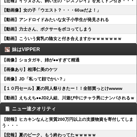
【悲報】イッヌさん、飼い主の『レズプレイ』を見てドン引き・・・
【動画像】女の子「ウエスト？・・・60㎝だよ！」
【動画】アンドロイドみたいな女子小学生が発見される
【動画】力士さん、ボクサーをボコってしまう
【動画】こういう貧乳の陰女と付き合えますかｗｗｗｗｗｗｗ
妹はVIPPER
【画像】ショタガキ、姉が●●すぎて精通
【画像あり】相澤仁美のケツ
【画像】JD「私って顔でかい？」
【１０円セール】夏の同人祭りきたー！！全部買っとけwwww
【動画】えちえち●●JD2人組、川遊び中にチャラ男にナンパされるｗ
ニュー速クオリティ
【朗報】ヒカキンなんと実質200万円以上の支援物資を寄付してしま
う・・・
【悲報】夏のピーク、もう終わってたｗｗｗｗｗ