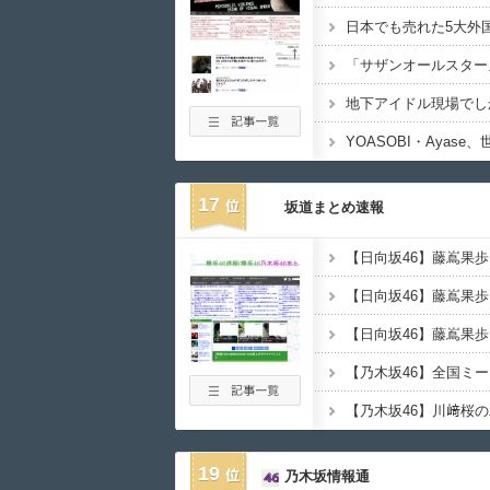
17
坂道まとめ速報
【日向坂46】藤嶌果
【乃木坂46】全国ミ
19
乃木坂情報通