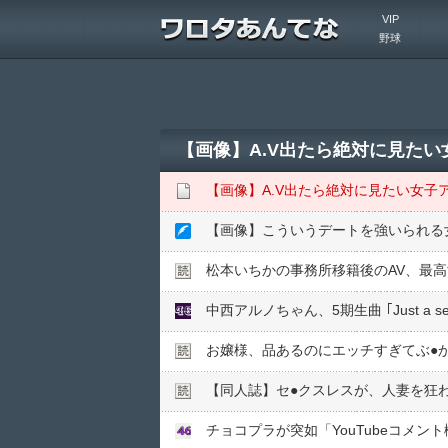
VIP
野球
【画像】A.V出たら絶対に見た
【画像】A.V出たら絶対に見たい女子
【画像】こういうデートを強いられる
松本いちかの事務所移籍後のAV、最
中西アルノちゃん、5期生曲 ｢Just a
お嬢様、品あるのにエッチすぎてぶ●︎
【同人誌】セ●︎クスレスが、人妻を狂
チョコプラが突如「YouTubeコメ