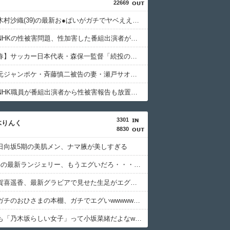
22669
【画像】木村沙織(39)の最新お●ぱいがガチでヤベええええええええ
【速報】NHKの性被害問題、性加害した番組出演者が衝撃告白！
【週刊文春】サッカー日本代表・森保一監督「続投の謎」
【画像】元ジャンポケ・斉藤慎二被告の妻・瀬戸サオリがインスタ更新！その内容がガチでヤバすぎる…
【衝撃】NHK職員が番組出演者から性被害報告も放置の衝撃対応、中居正広と国分太一の事例もNHKは「加害者を守る」のか、指摘される“隠蔽体質”
3301
木りんく
8830
日向坂5期の美肌メン、ナマ腋が美しすぎる
日向坂OGの最新ランジェリー、もうエグいだろ・・・(画像どーん)
【朗報】賀喜遥香、最新グラビアで見せた生足がエグすぎる
【朗報】ガチのおひさまの本棚、ガチでエグいwwwwwwww
過去、最も「乃木坂らしい女子」って小坂菜緒だよなwwwww