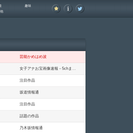
能
趣味
他
芸能かめはめ波
女子アナお宝画像速報－5chまとめ
注目作品
坂道情報通
注目作品
話題の作品
乃木坂情報通