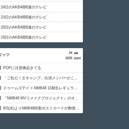
3月24日のAKB48関連のテレビ
3月23日のAKB48関連のテレビ
3月20日のAKB48関連のテレビ
3月19日のAKB48関連のテレビ
34
リッツ
2225
8】POPに注意喚起きてる
【NMB48】「ご乱心！士キャンプ」出演メンバーがこちら
【NMB48】ドゥームズデイ × NMB48 11期生レギュラー番組出演バトル開催
【NMB48】『NMB48 MVリメイクプロジェクト』のオークション追加開催が決定
【NMB48】8/5(水)よりNMB48特製ポストカードが郵便局全19局とNMB48オフィシャルショップで販売開始