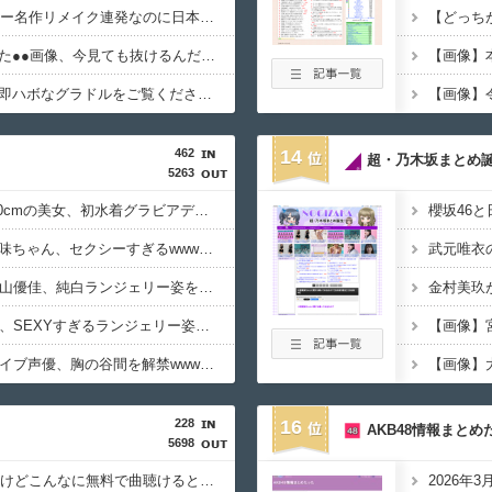
【悲報】2023年、ホラー名作リメイク連発なのに日本人涙目の理由がこれｗｗｗｗ
【懐かしい】昔シコった●●画像、今見ても抜けるんだがｗｗｗ
【画像】
【画像】顔が小さくて即ハボなグラドルをご覧くださいｗｗｗｗ
【画像】令
462
14
超・乃木坂まとめ
5263
【画像】176cm 股下90cmの美女、初水着グラビアデビューwwwwww緑川希星、「ヤンジャン」で圧倒的スタイルを初解放！！！
櫻坂46
【画像】顔面最強の十味ちゃん、セクシーすぎるwwwwww「ヤンジャン」の水着グラビアで美乳あらわに！！！
武元唯衣
【画像】元日向坂46影山優佳、純白ランジェリー姿を大解禁wwwww初フォトエッセイの重版記念に下着姿カットを自ら公開！！！
【画像】STU48中村舞、SEXYすぎるランジェリー姿を解禁wwwwwww2nd写真集から悩殺カットが公開！！
【画像】20歳のラブライブ声優、胸の谷間を解禁wwwwww遠藤璃菜、1st写真集で美乳＆美ヘソをセクシー露出！！！
228
16
AKB48情報まとめ
5698
Spotify最近入れたんだけどこんなに無料で曲聴けるとは思ってなかった
2026年