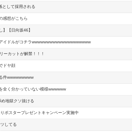
理係として採用される
の感想がこちら
し】【日向坂46】
ドルがコチラwwwwwwwwwwwwwwwwwwww
ェリーカットが解禁！！！
でドヤ顔
wwwwwwwww
全く分かっていない模様wwwwww
辱め地獄クソ抜ける
入りポスタープレゼントキャンペーン実施中
ケツしてる