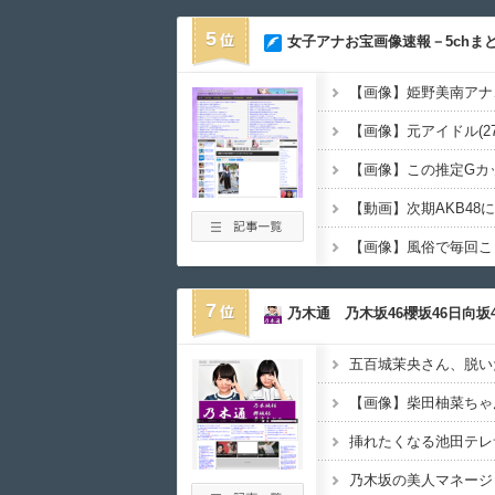
5
女子アナお宝画像速報－5chま
7
乃木通 乃木坂46櫻坂46日向坂4
五百城茉央さん、脱い
乃木坂の美人マネージャ