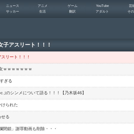
ニュース
アニメ
ゲーム
YouTube
芸
サッカー
生活
翻訳
アダルト
その
い女子アスリート！！！
アスリート！！！
女ｗｗｗｗｗｗｗ
高すぎる
 sec.｣のシンメについて語る！！！【乃木坂46】
かけられた
わせる
ント欄閉鎖」謝罪動画も削除・・・