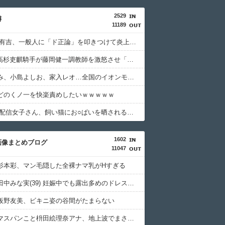
2529
噂
11189
【悲報】 有吉、一般人に「ド正論」を叩きつけて炎上ｗｗｗｗｗｗｗｗ
【JRA】高杉吏麒騎手が藤岡健一調教師を激怒させ「所属取消」フリー転身へ、との噂
島谷ひとみ、小島よしお、家入レオ…全国のイオンモールでイベント中止相次ぐ 熊本の爆発事故で施設点検のため
どのくノ一を快楽責めしたいｗｗｗｗｗ
【動画】 配信女子さん、飼い猫にお○ぱいを晒されるハプニングｗｗｗｗｗｗ
1602
画像まとめブログ
11047
杉本彩、マン毛隠した全裸ナマ乳がHすぎる
【画像】田中みな実(39) 妊娠中でも露出多めのドレス、これノーブラか？
板野友美、ビキニ姿の谷間がたまらない
【画像】マスパンこと枡田絵理奈アナ、地上波でまさかのパンチラ