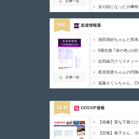
9
坂道情報通
6期生曲 ｢命の色｣が
吉田綾乃クリスティー
11
GOSSIP速報