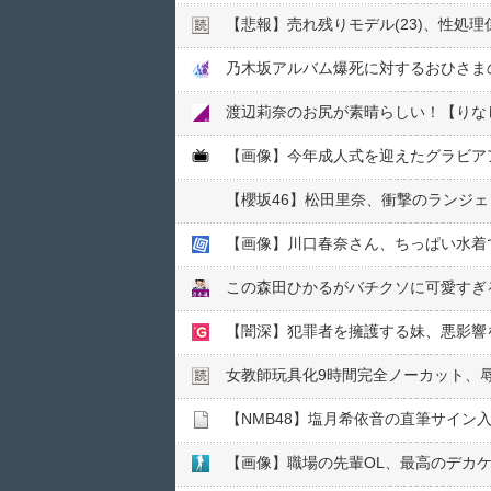
【悲報】売れ残りモデル(23)、性処
乃木坂アルバム爆死に対するおひさま
渡辺莉奈のお尻が素晴らしい！【りな
【画像】今年成人式を迎えたグラビアアイ
【櫻坂46】松田里奈、衝撃のランジ
【画像】川口春奈さん、ちっぱい水着
この森田ひかるがバチクソに可愛すぎる件
【闇深】犯罪者を擁護する妹、悪影響を
女教師玩具化9時間完全ノーカット、
【NMB48】塩月希依音の直筆サイン
【画像】職場の先輩OL、最高のデカ