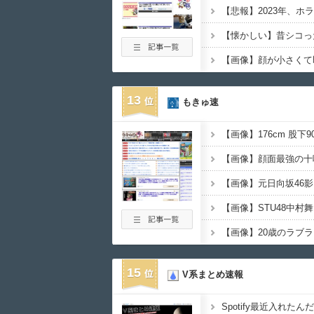
13
もきゅ速
15
V系まとめ速報