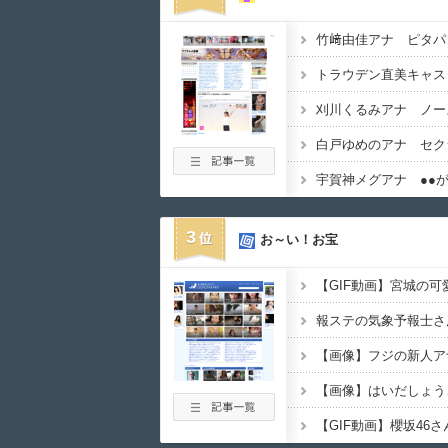
竹﨑由佳アナ ピタパ
刈川くるみアナ ノー
宇賀神メグアナ ●●が
3
お～い！お宝