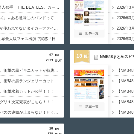
日本でも売れた5大外国人歌手 THE BEATLES、カーペンターズ、マイケルジャクソン、マライア・キャリー あと1枠は？
2026年
「サザンオールスターズ」←ある意味このバンドってめちゃくちゃ過小評価されとるよな
2026年
地下アイドル現場でしか使われてないタイガーファイヤーサイバーとか言う掛け声
2026年
YOASOBI・Ayase、世界最大級フェス出演で実感「日本の音楽が世界に届いている」「次はメインの大トリ獲るぞ」
2026年
67
18
NMB48まとめスピ
2973
【日向坂46】藤嶌果歩、衝撃の黒ビキニカットが特典に！！！
【NMB4
【日向坂46】藤嶌果歩、衝撃の黒ランジェリーカットが解禁！！！！
歩、衝撃水着カットが公開！！！
ーグリ１次完売表がこちら！！！
【乃木坂46】川﨑桜のバズの連鎖が止まらない！とうとう幼少期まで万バズ
20
378