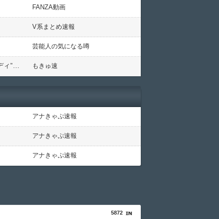
FANZA動画
V系まとめ速報
芸能人の気になる噂
【画像】常識はずれのIカップボディをご覧くださいwwwww山田あい、FRIDAYの水着グラビアで“モンローボディ”を大解放！！！
もきゅ速
アナきゃぷ速報
アナきゃぷ速報
アナきゃぷ速報
5872