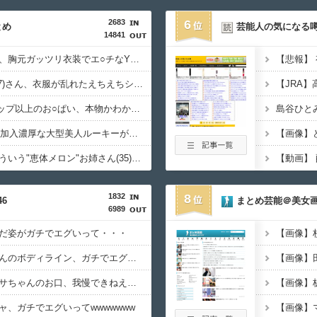
2683
6
とめ
芸能人の気になる
14841
【画像】姫野美南アナ、胸元ガッツリ衣装でエ○チなYCを堂々披露ｗｗｗｗｗ
【画像】元アイドル(27)さん、衣服が乱れたえちえちショットを公開してしまうｗｗｗｗｗ
【画像】この推定Gカップ以上のお○ぱい、本物かわかる？
【動画】次期AKB48に加入濃厚な大型美人ルーキーが発見されてしまうｗｗｗｗｗｗ
【画像】
【画像】風俗で毎回こういう"恵体メロン"お姉さん(35)を指名してしまうんやが・・・・・・
1832
8
6
まとめ芸能＠美女
6989
だ姿がガチでエグいって・・・
【画像】
【画像】柴田柚菜ちゃんのボディライン、ガチでエグいって・・・
挿れたくなる池田テレサちゃんのお口、我慢できねえってwwwwwww
【画像】
、ガチでエグいってwwwwwww