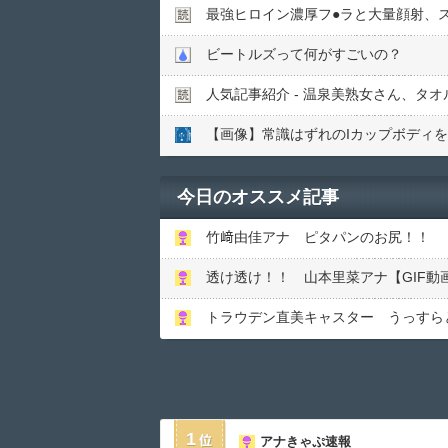
最強ヒロイン濃厚フ●︎ラと大量顔射、
ビートルズって何がすごいの？
人気記事紹介 - 温泉美熟女さん、タ
今日のオススメ記事
竹﨑由佳アナ ピタパンのお尻！！
透け透け！！ 山本里菜アナ【GIF動
トラウデン直美キャスター うっすら
1
アナきゃぷ速報