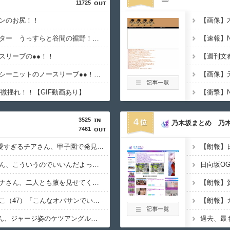
11725
ンのお尻！！
トラウデン直美キャスター うっすらと谷間の裾野！！【GIF動画あり】
スリーブの●●！！
白戸ゆめのアナ セクシーニットのノースリーブ●●！！【GIF動画あり】
微揺れ！！【GIF動画あり】
3525
4
乃木坂まとめ 乃
7461
【GIF動画】宮城の可愛すぎるチアさん、甲子園で発見される
【朗報】
報ステの気象予報士さん、こういうのでいいんだよっていう横乳の張り
【画像】フジの新人アナさん、二人とも腋を見せてくれない
【画像】はいだしょうこ（47）「こんなオバサンでいいの…？」
【GIF動画】櫻坂46さん、ジャージ姿のケツアングル祭り