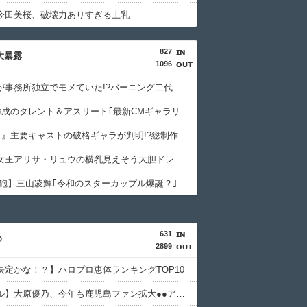
今田美桜、破壊力ありすぎる上乳
827
相大暴露
1096
藤あや子が事務所独立でモメていた!?バーニング二代目社長が売上やギャラの配分を明かして異例の告白
FRIDAY作成のタレント＆アスリート｢最新CMギャラリスト｣消えた女優､旧ジャニの明暗､規格外の13億円!?
『VIVANT』主要キャストの破格ギャラが判明!?総制作費は破格の20億円超の大赤字覚悟でも放送できるワケ
スケート女王アリサ・リュウの横乳見えそう大胆ドレス＆インナー丸見えシースルー衣装にSNS騒然！
【文春 続砲】三山凌輝｢令和のスターカップル爆誕？｣と花乃まりあにメール 反省なし三山の強メンタルのワケ
631
め
2899
決定かな！？】ハロプロ恵体ランキングTOP10
【グラドル】大原優乃、今年も鹿児島ファン拡大●●アンバサダーを務める！