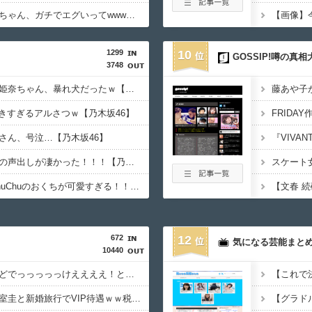
女の顔になった川﨑桜ちゃん、ガチでエグいってwwwwwww
【画像】
1299
10
GOSSIP!噂の真
3748
池田瑛紗ちゃんと岡本姫奈ちゃん、暴れ犬だったｗ【乃木坂46】
好きすぎるアルさつｗ【乃木坂46】
さん、号泣…【乃木坂46】
黒見明香ちゃんの円陣の声出しが凄かった！！！【乃木坂46】
遠藤さくらちゃん、ChuChuのおくちが可愛すぎる！！！【乃木坂46】
672
12
気になる芸能まと
10440
【画像】変な下着だけどでっっっっっけええええ！と思わず絶叫する男子続出ｗｗｗｗｗｗ
【これで
【悲報】眞子さん、小室圭と新婚旅行でVIP待遇ｗｗ税金チューチューが止まらない