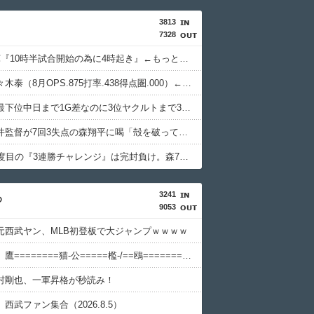
3813
7328
カープ2軍『10時半試合開始の為に4時起き』←もっと良い猛暑対策はないのか？
カープ佐々木泰（8月OPS.875打率.438得点圏.000）←1番に置いた方が良くね？
カープ、最下位中日まで1G差なのに3位ヤクルトまで3G差←珍しい状況
カープ新井監督が7回3失点の森翔平に喝「殻を破ってほしい」【監督談話】
カープ11度目の『3連勝チャレンジ』は完封負け。森7回3失点。泰ファビ菊池マルチも全て単打で無得点【広島0-4巨人/試合結果】
3241
め
9053
元西武ヤン、MLB初登板で大ジャンプｗｗｗｗ
【パ順位】鷹========猫-公=====檻-/==鴎=========鷲（2026.8.5）
村剛也、一軍昇格が秒読み！
西武ファン集合（2026.8.5）