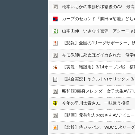
松本いちかの事務所移籍後のAV、最
カープのセカンド『勝田or菊池』ど
山本由伸、いきなり被弾 アクーニャ
【悲報】全国のJリーグサポーター、
キモ教師に死ぬほどイカされた、修学旅
【実況・雑談用】3/14オープン戦 横
【試合実況】ヤクルトvsオリックス 3/14
昭和顔9頭身スレンダー女子大生AVデ
今年の早川太貴さん、一味違う模様
【動画】元芸能人お姉さんAVデビュ
【悲報】侍ジャパン、WBC１次リー