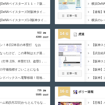
【試合結果】[2026/8/5]DeNAベイスターズ１１－７阪神タイガース ８月負けなし４連勝で２カード連続勝ち越し！
【試合実況】[2026/8/5]DeNAベイスターズ対阪神タイガース 17:45〜
【試合結果】[2026/8/4]DeNAベイスターズ1-0阪神タイガース 勝利！
横浜のレ
922
14
虎速
4390
ラン！本日2本目の本塁打 なお
大谷さん牽制アウトになったけど、この牽制はエグ過ぎる
【悲報】ベッツ死刑囚（打率.226、本塁打13、盗塁1，OPS.677、出塁率.283、得点圏.195）
の守備指標すごいことになる
ヌートバー、ダイヤモンドバックスへ電撃移籍！現地メディア報道 トレード期限最終日
735
16
ポリー速報
5585
ホークス、交流戦前のハム戦(5月22日)からとんでもないペースで勝ち始める
【悲報】