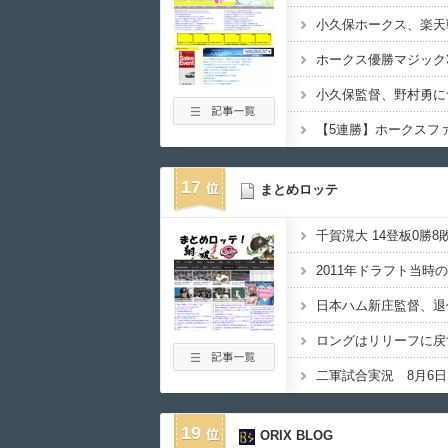
小久保ホークス、楽天
ホークス優勝マジック
【5連勝】ホークスファン
17
まとめロッテ
2011年ドラフト当時
ロングはリリーフに戻
二軍試合実況 8月6日1
19
ORIX BLOG