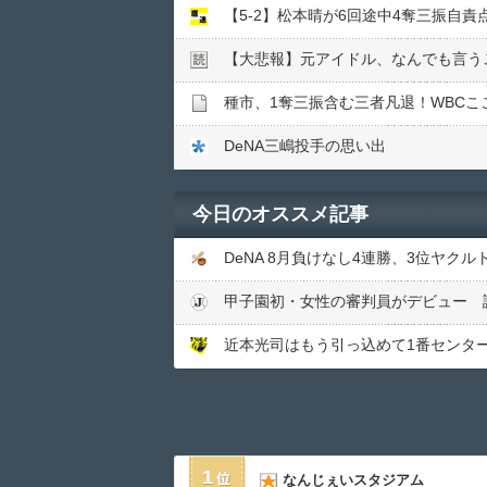
【5-2】松本晴が6回途中4奪三振自
【大悲報】元アイドル、なんでも言う
種市、1奪三振含む三者凡退！WBC
DeNA三嶋投手の思い出
今日のオススメ記事
DeNA 8月負けなし4連勝、3位ヤク
甲子園初・女性の審判員がデビュー 
近本光司はもう引っ込めて1番センタ
1
なんじぇいスタジアム