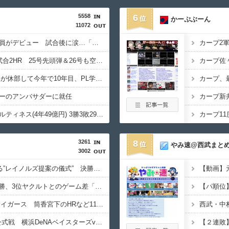
5558
6
かーぷぶーん
11072
甲子園初・女性の審判員がデビュー 試合後に涙…「嬉しい気持ちと絶対失敗しちゃいけない、それだけでした」
大谷翔平、今季初の1試合2HR 25号先頭弾＆26号も空砲…ド軍は今季ワースト6連敗
【速報】PL学園野球部が休部して今年で10年目、PL学園の全生徒数は35人
ーのアンバサダーに就任
【巨人】ライデル・マルティネス(4年49億円) 3勝3敗29セーブ←こいつ
3261
8
やみ速@西武まと
3002
DeNAの快進撃を支える”レイノルズ提案の儀式” 決勝2ランの宮下が明かす「儀式を始めてから、チームが一つになっている」
【動画】
DeNA 8月負けなし4連勝、3位ヤクルトとのゲーム差「0」でAクラス目前！
ベイスターズ 11ー7 タイガース 筒香宮下のHRなど11得点 東7回3失点で試合を作る
西武・中
【実況・雑談用】8/5公式戦 横浜DeNAベイスターズvs阪神タイガース
【２連敗】