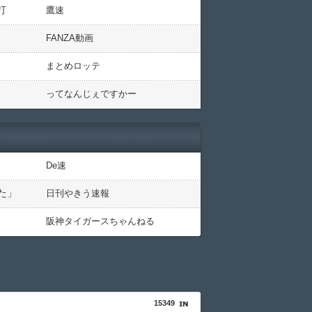
打
鷹速
FANZA動画
まとめロッテ
ってなんじぇですかー
De速
た」
日刊やきう速報
阪神タイガースちゃんねる
15349