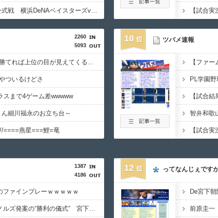
【実況・雑談用】8/4公式戦 横浜DeNAベイスターズvs阪神タイガース
【試合実況
2260
10
ツバメ速報
5093
中日ドラゴンズ、今日勝てれば上位の目が見えてくるかも・・・
【ファーム
やついるけどさ
スまで4ゲーム差wwwww
井さん細川福永のお立ち台～
//====燕星===鯉=竜
【試合実況】
1387
12
ってなんじぇです
4186
陽のファインプレーｗｗｗｗｗ
De宮下朝
DeNA好調の裏にレイノルズ発案の“勝利の儀式” 宮下「チームが一つになっている」