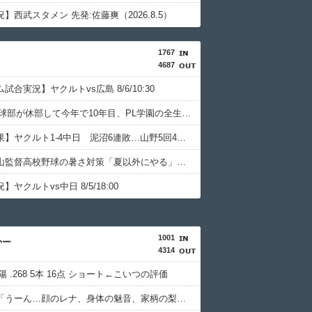
】西武スタメン 先発:佐藤爽（2026.8.5）
1767
4687
試合実況】ヤクルトvs広島 8/6/10:30
PL学園野球部が休部して今年で10年目、PL学園の全生徒数は35人
【試合結果】ヤクルト1-4中日 泥沼6連敗…山野5回4失点
智弁和歌山監督高校野球の暑さ対策「夏以外にやる」「回数の問題ではない」
ヤクルトvs中日 8/5/18:00
1001
かー
4314
陽 .268 5本 16点 ショート←こいつの評価
前原圭一「うーん…顔のレナ、身体の魅音、家柄の梨花、性格の詩音かぁ…」