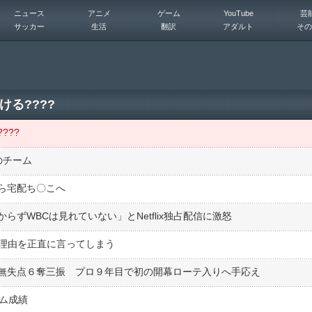
ニュース
アニメ
ゲーム
YouTube
芸
サッカー
生活
翻訳
アダルト
その
る????
???
のチーム
ら宅配ち〇こへ
ずWBCは見れていない」とNetflix独占配信に激怒
した理由を正直に言ってしまう
無失点６奪三振 プロ９年目で初の開幕ローテ入りへ手応え
ム成績