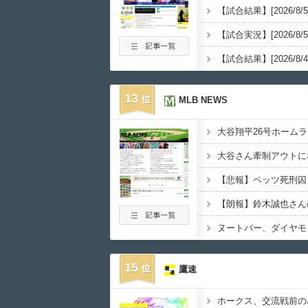
13
MLB NEWS
大谷翔平26号ホーム
【朗報】鈴木誠也さん
15
鷹速