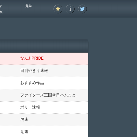
能
趣味
他
なんJ PRIDE
日刊やきう速報
おすすめ作品
ファイターズ王国＠日ハムまとめブログ
ポリー速報
虎速
竜速