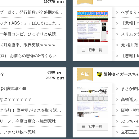
190779
【悲報】「少年ジャンプ」逝く。発行部数が全盛期の6分の1以下にwwwwwww
プロ野球「ピッチクロック！ABS！」←ほんまにこれでええんか？
【悲報】村上・岡本の一年目コンビ、ひっそりと成績悪化中
東京ヤクルトスワローズ月別勝率、限界突破ｗｗｗｗｗｗｗｗｗｗｗｗｗｗｗｗｗｗｗｗｗｗｗｗｗｗｗｗｗｗｗｗｗｗｗｗｗｗｗｗｗｗｗ
【育成成功】山口航輝(ロ)、お前らの想像の8倍くらい打ちまくってるWWWWWWWWWWWWWWWWWWWWWWWW
6380
4
か？
阪神タイガースち
26275
QS 防御率2.88
なに？？？？？？
ソフトバンクにマジック点灯！ 野村勇がミスを取り返す決勝弾で揉みくちゃにされるｗｗｗｗ
阪神・神
リーノ、今度は度会へ強烈死球
、いきなり牧へ死球
立石正広