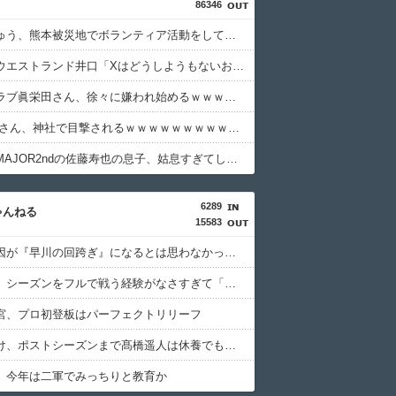
86346
へずまりゅう、熊本被災地でボランティア活動をして皆を笑顔にするｗｗｗｗｗｗｗｗｗｗ
【悲報】ウエストランド井口「Xはどうしようもないおじさんで溢れててうんざりする」
スリムクラブ眞栄田さん、徐々に嫌われ始めるｗｗｗｗｗｗｗｗｗｗｗｗ
元 櫻井翔さん、神社で目撃されるｗｗｗｗｗｗｗｗｗｗｗ
【悲報】MAJOR2ndの佐藤寿也の息子、姑息すぎてしまい炎上
6289
ゃんねる
15583
まさか敗因が『早川の回跨ぎ』になるとは思わなかったな
髙橋遥人、シーズンをフルで戦う経験がなさすぎて「こう」なってる件
宮、プロ初登板はパーフェクトリリーフ
ぶっちゃけ、ポストシーズンまで髙橋遥人は休養でもいいよな
、今年は二軍でみっちりと教育か