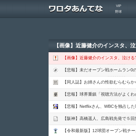
VIP
野球
【画像】近藤健介のインスタ、泣け
【画像】近藤健介のインスタ、泣ける?
【悲報】未だオープン戦ホームラン0
【同人誌】お姉さんの性欲むらむらか
【悲報】球界重鎮「視聴方法がよくわから
【悲報】Netflixさん、WBCを独占
【阪神】高橋遥人、広島戦先発で５回
【令和最新版】12球団オープン戦チー