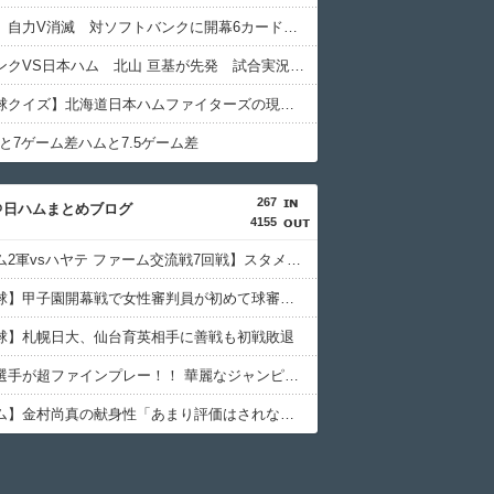
日本ハム、自力V消滅 対ソフトバンクに開幕6カード連続負け越しの屈辱
ソフトバンクVS日本ハム 北山 亘基が先発 試合実況 inみずほpaypayドーム 18:00〜
【プロ野球クイズ】北海道日本ハムファイターズの現在の抑えは誰でしょう？
と7ゲーム差ハムと7.5ゲーム差
267
＠日ハムまとめブログ
4155
【日本ハム2軍vsハヤテ ファーム交流戦7回戦】スタメン・打順速報｜試合実況｜8/6 13:00開始
【高校野球】甲子園開幕戦で女性審判員が初めて球審を務める
球】札幌日大、仙台育英相手に善戦も初戦敗退
万波中正選手が超ファインプレー！！ 華麗なジャンピングキャッチでピンチを脱出
【日本ハム】金村尚真の献身性「あまり評価はされないでしょうけど」