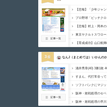
3
なんJ（まとめては）いかんの
涌井秀章(40) 3勝1敗 4
すまん、代打常谷って
阪神・敗戦処理のセベ
阪神・敗戦処理の早川