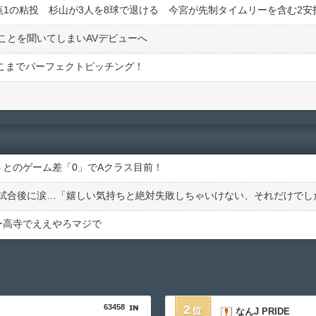
責点1の粘投 杉山が3人を8球で退ける 今宮が先制タイムリーを含む2安
ことを聞いてしまいAVデビューへ
ここまでパーフェクトピッチング！
ルトとのゲーム差「0」でAクラス目前！
試合後に涙…「嬉しい気持ちと絶対失敗しちゃいけない、それだけでし
ー高寺でええやろマジで
63458
2
なんJ PRIDE