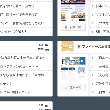
戦を除いて勝率６割到達
37 両リーグで今季初点灯
小久保監督、野村勇について「名誉挽回になってないですね」
集合（2026.8.5）
SB、西武
560
18
ファイターズ王国
3780
千賀滉大 14登板0勝8敗防御率8.47←来年日本に戻るかもだけどどこが獲る？
のロッテファンの反応ｗｗｗ
日本ハム新庄監督、退任なら複数球団による「争奪戦」も（AERA）
【高校野
すかな？
0:20～ 中日－ロッテ
122
491