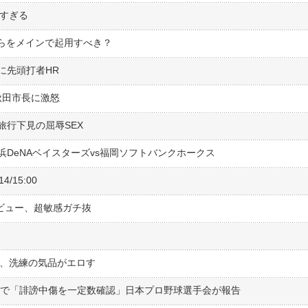
高すぎる
ちらをメインで起用すべき？
に先頭打者HR
秋田市長に激怒
行下見の屈辱SEX
浜DeNAベイスターズvs福岡ソフトバンクホークス
/15:00
ビュー、超敏感ガチ抜
ー、洗練の気品がエロす
グで「誹謗中傷を一定数確認」日本プロ野球選手会が報告