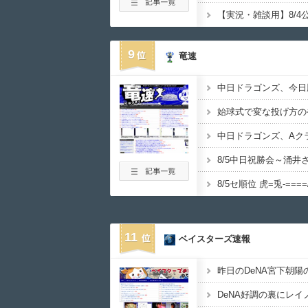
9
竜速
始球式で変な投げ方の
中日ドラゴンズ、Aクラ
8/5中日祝勝会～涌
8/5セ順位 虎=兎-====
11
ベイスターズ速報
昨日のDeNA宮下朝