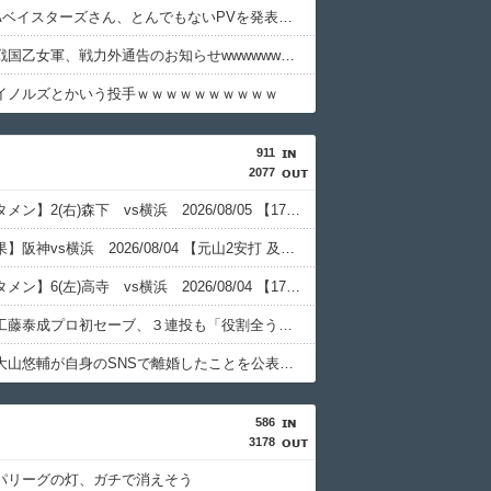
横浜DeNAベイスターズさん、とんでもないPVを発表してしまうwwwwwwwwwwww
【速報】戦国乙女軍、戦力外通告のお知らせwwwwwwwwwwwwwwwwwwwww
イノルズとかいう投手ｗｗｗｗｗｗｗｗｗｗ
911
2077
【阪神スタメン】2(右)森下 vs横浜 2026/08/05 【17:45試合開始予定】
【試合結果】阪神vs横浜 2026/08/04 【元山2安打 及川＆岩崎1回無失点】
【阪神スタメン】6(左)高寺 vs横浜 2026/08/04 【17:45試合開始予定】
【阪神】工藤泰成プロ初セーブ、３連投も「役割全うできるように。いつも通り投げていくつもり」
【阪神】大山悠輔が自身のSNSで離婚したことを公表「互いに話し合いを重ねた結果」思いつづる
586
3178
パリーグの灯、ガチで消えそう