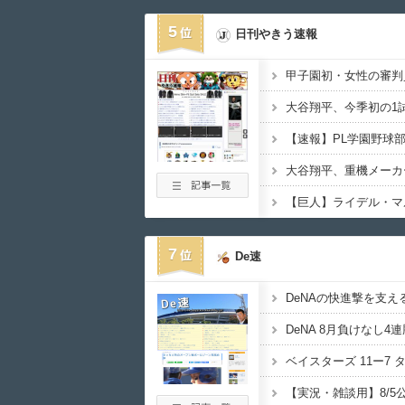
5
日刊やきう速報
大谷翔平、重機メーカ
7
De速