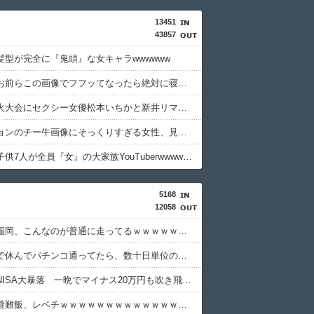
13451
43857
髪型が完全に『鬼頭』な女キャラwwwwww
【画像】お前らこの画像でフフッてなったら絶対に寝ろよwwwwww
板橋の花火大会にセクシー女優松本いちかと新井リマおって草
女バージョンのチー牛画像にそっくりすぎる女性、見つかるwww
【画像】子供7人が全員『女』の大家族YouTuberwwwwww
5168
12058
【画像】福岡、こんなのが普通に走ってるｗｗｗｗｗｗｗｗｗｗｗｗｗｗｗｗ
体調不良で休んでパチンコ通ってたら、数十日単位の証拠写真撮られて会社クビになった
【悲報】NISA大暴落 一晩でマイナス20万円も吹き飛んだもよう
【画像】避難飯、レベチｗｗｗｗｗｗｗｗｗｗｗｗｗｗｗ