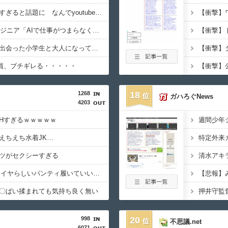
ニコニコ出身者が豪華すぎると話題に なんでyoutubeに負けたのか・・・
【悲報】Googleのエンジニア「AIで仕事がつまらなくなった」
【画像】大学生の頃に出会った小学生と大人になってから再会し結婚した男、めちゃくちゃ叩かれてしまう・・・
達員、ブチギレる・・・・・
1268
18
ガハろぐNews
4203
Hすぎるｗｗｗｗｗ
えちえち水着JK…
ツがセクシーすぎる
【画像】JKってこんなイヤらしいパンティ履いていいの？ｗｗｗｗｗ
【悲報】
〇ぱい揉まれても気持ち良く無い
998
20
不思議.net
6071