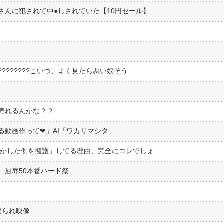
んに犯されて中●︎しされていた【10円セール】
???????こいつ、よく見たら悪い奴そう
く
売れるんかな？？
る動画作って❤」AI「ワカリマシタ」
らかした側を擁護」してる理由、完全にコレでしょ
、屈辱50本番ハード祭
取られ映像