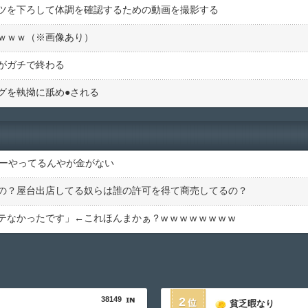
ツを下ろして体調を確認するための動画を撮影する
ｗｗｗ（※画像あり）
がガチで終わる
を執拗に舐め●︎される
バーやってるんやが金がない
の？屋台出店してる奴らは誰の許可を得て商売してるの？
ったです」←これほんまかぁ？w w w w w w w w
38149
2
貧乏暇なり