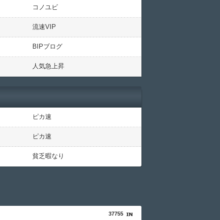
コノユビ
流速VIP
BIPブログ
人気急上昇
ピカ速
ピカ速
貧乏暇なり
37755