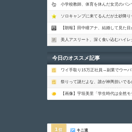
小学校教師、体育を休んだ女児のパン
ソロキャンプに来てるんだが土砂降り
【朗報】田中瞳アナ、結婚して見た目
美人アスリート、深く食い込むハイレグ
今日のオススメ記事
ワイ手取り15万正社員→副業でウー
祭りって謎だよな、誰が神輿担いでる
【画像】宇垣美里「学生時代は全然モテなか
1
キニ速