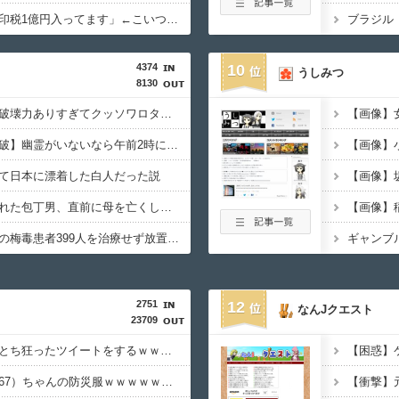
【謎】みい山田「既に印税1億円入ってます」←こいつがネットの叩き程度にムキになる理由
4374
10
うしみつ
8130
【画像】このボケて、破壊力ありすぎてクッソワロタｗｗｗｗｗｗｗｗｗ
【幽霊否定派、完全論破】幽霊がいないなら午前2時に一人で墓石を木刀で叩き割れるよな？ｗｗｗｗｗ
【画像】
て日本に漂着した白人だった説
【悲報】警察に射殺された包丁男、直前に母を亡くし精神的ショックを受けていたと判明
【狂気】米政府「黒人の梅毒患者399人を治療せず放置したらどうなるか見たろ！」→40年間続けてしまう
2751
12
なんJクエスト
23709
【悲報】クロちゃん、とち狂ったツイートをするｗｗｗｗｗｗｗｗｗｗｗ
【画像】片山さつき（67）ちゃんの防災服ｗｗｗｗｗｗｗｗｗｗｗｗｗｗｗｗｗｗｗｗｗｗｗ