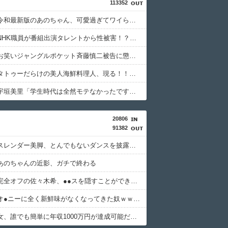
113352
【画像】令和最新版のあのちゃん、可愛過ぎてワイらにブッ刺さりまくりw w w w w w
【速報】NHK職員が番組出演タレントから性被害！？←コレマジならヤバくねーか？
【緊急】お笑いジャングルポケット斉藤慎二被告に懲役7年の求刑←これ…
【画像】タトゥーだらけの美人海鮮料理人、現る！！←コレはセクシー過ぎてワイらにブッ刺さりまくりw w w w w w w w w
【画像】宇垣美里「学生時代は全然モテなかったです」←これほんまかぁ？w w w w w w w w
20806
91382
【画像】スレンダー美脚、とんでもないダンスを披露してしまうwwwwwwwww
あのちゃんの近影、ガチで終わる
【画像】完全オフの佐々木希、●●スを隠すことができてないwwww
【悲報】オ●ニーに全く新鮮味がなくなってきた奴ｗｗｗｗｗｗｗｗｗｗ
【画像】女、誰でも簡単に年収1000万円が達成可能だったwwwwwww