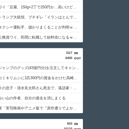
【衝撃】ワイ「豆腐、150g×2丁で250円か…高いけど美味そうだし一丁買ってみるか！」→結果ｗｗｗｗｗ(※画像あり)
【衝撃】トランプ大統領、ブチギレ「イランはとんでもない二枚舌だ！！」←これｗｗｗｗｗ
【衝撃】タクシー運転手、儲かりまくることが判明ｗｗｗｗｗｗｗｗｗｗｗｗｗｗｗｗｗｗｗｗｗｗｗｗｗ
【衝撃】公務員ワイ、民間に転職して給料倍になるｗｗｗｗｗ
1117
6400
週間少年ジャンプのグッズ(43億円分)を注文してキャンセルした32歳女が逮捕
特定外来カミキリムシに1匹300円の賞金をかけた高崎市、初日に1170匹持ち込まれる
清水アキラの息子・清水良太郎さん死去で、落語家・柳家小はだが「いじめ」「暴行」被害告発
みい山の作者、自分の過去を消しまくる
押井守監督「実写映画やアニメ版で『原作通りでよかった』なんて感想は原作の成功体験を追体験したいだけ」
843
10133