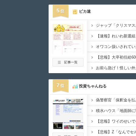
5
ピカ速
7
投資ちゃんねる