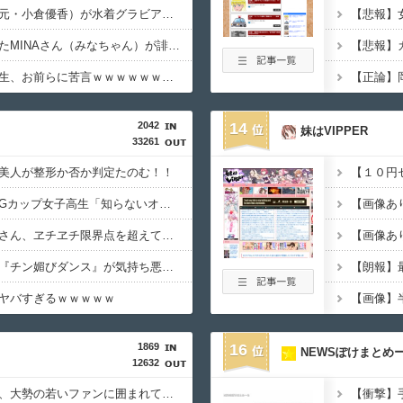
【画像】小倉ゆうか（元・小倉優香）が水着グラビア復帰ｗｗｗｗｗｗｗｗｗｗｗ
動画配信中に亡くなったMINAさん（みなちゃん）が誹謗中傷にさらされた経緯がこちら…
【速報】全国の女子高生、お前らに苦言ｗｗｗｗｗｗｗｗｗｗ
2042
14
妹はVIPPER
33261
美人が整形か否か判定たのむ！！
【動画】小池栄子似のGカップ女子高生「知らないオジさんに襲われてオッパイ揉まれた」
【動画】韓国アイドルさん、ヱチヱチ限界点を超えてしまう
【画像あ
【動画】女子中学生の『チン媚びダンス』が気持ち悪い????
ヤバすぎるｗｗｗｗｗ
【画像】
1869
16
NEWSぽけまとめ
12632
【画像】松本人志さん、大勢の若いファンに囲まれてご満悦・・・