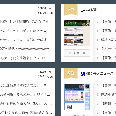
19066
6
ぶる速
63706
ジャップ「クリスマスお祝いした1週間後にみんなで神社行きます」←これ
【画像】
【速報】れいわ新選組さん「いのちの党」に改名ｗｗｗｗｗｗｗｗ
オワコン扱いされていたデジモンさん、令和に全盛期を超える利益を生み出していた
【悲報】大卒初任給600万の時代へwwwwwwwwwwwwwwwwwww
お前ら急げ！怪しい外人みつけたら法務省にタレコミしてみろ！意外と仕事するぞ？
5199
8
働くモノニュース
14451
偽警察官「保釈金を払えば逮捕されずに済むよ」３０代男性が1342万円だまし取られる
積水ハウス「地面師に55億円騙し取られた…」ワイ「はえーかわいそう…会社滅茶苦茶やろなぁ」
【悲報】ワイのせいで会社を辞めた新人が「3人」もいたことが発覚ｗｗｗｗｗ
【悲報】Z「なんでセルフレジなのに自分で商品通さないといけないんだ」