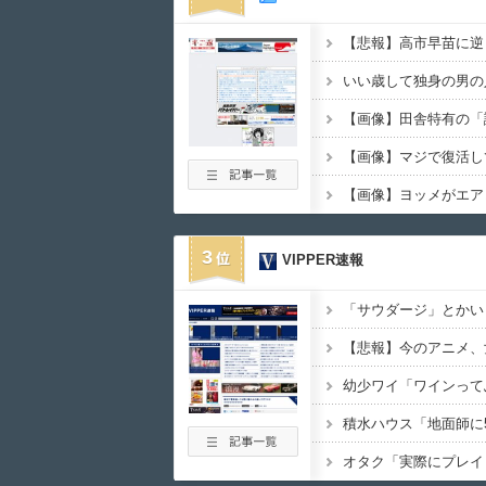
いい歳して独身の男の
【画像】田舎特有の「謎
【画像】マジで復活し
3
VIPPER速報