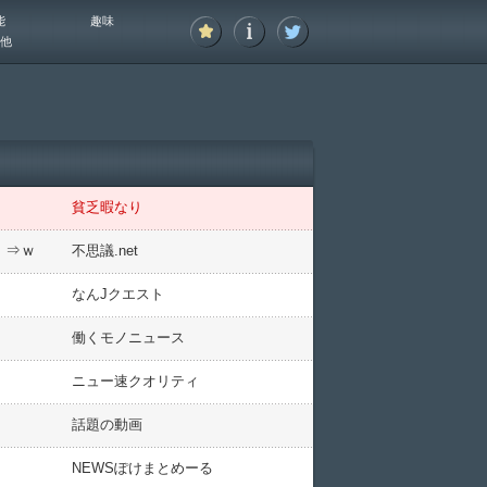
能
趣味
他
貧乏暇なり
」⇒ｗ
不思議.net
なんJクエスト
働くモノニュース
ニュー速クオリティ
話題の動画
NEWSぽけまとめーる