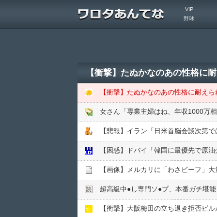
VIP
野球
【衝撃】たぬかなのあの性格に耐
【衝撃】たぬかなのあの性格に耐えら
女さん「専業主婦はね、年収1000万
【悲報】イラン「日米首脳会談次第で
【困惑】ドバイ「韓国に最優先で原油
【画像】メルカリに「わさビーフ」大
超高級中●︎し専門ソ●︎プ、本番ガチ堪能
【衝撃】大阪梅田の立ち退き拒否ビル