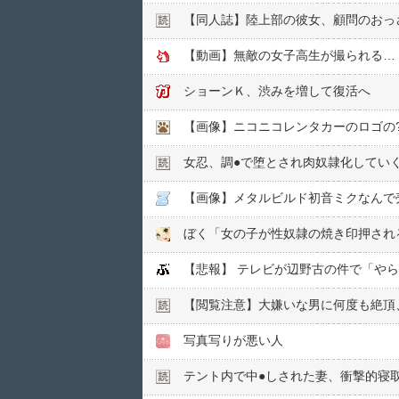
【同人誌】陸上部の彼女、顧問のおっさ
【動画】無敵の女子高生が撮られる…
ショーンＫ、渋みを増して復活へ
【画像】ニコニコレンタカーのロゴの?
女忍、調●︎で堕とされ肉奴隷化してい
【画像】メタルビルド初音ミクなんで
ぼく「女の子が性奴隷の焼き印押され
【悲報】 テレビが辺野古の件で「や
【閲覧注意】大嫌いな男に何度も絶頂
写真写りが悪い人
テント内で中●︎しされた妻、衝撃的寝