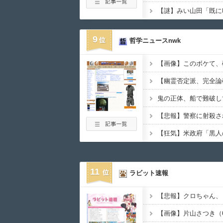
9
哲学ニュースnwk
鬼の正体、船で難破し
11
ラビット速報