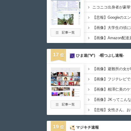
【画像】Amazon配
17
ひま速(°∀°) -暇つぶし速報-
【画像】避難所の女が
【画像】フジテレビで
【画像】相澤仁美のケ
【悲報】女性さん、お
19
マジキチ速報