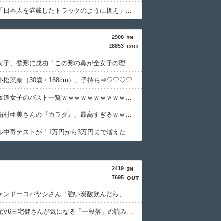
ブラジル「日本人を満載したトラックのように扱え」→ 差別として問題に→ 「一般的表現！」と弁明
2908
28853
【画像】女子、整形に成功「この形の鼻が全女子の理想だと思う」⇒
小松菜奈（30歳・168cm）、子持ち⇒♡♡♡♡
【画像】坂道女子のバスト一覧ｗｗｗｗｗｗｗｗｗｗｗｗwｗｗｗｗ
【画像】稲村亜美さんの『カラダ』、最高すぎるｗｗｗｗｗｗｗｗｗｗ
ギャンブル中毒テストが「1万円から3万円まで増えたがゼロに。あなたはいくら負けた？」なんやけど⇒ｗｗｗ
2419
7695
【困惑】ケンドーコバヤシさん「強い炭酸飲んだら、あばら折れそうになる」ｗｗｗｗｗｗｗｗｗｗ
【衝撃】元V6三宅健さんが気になる「一段落」の読みは？・・・・・・・・・