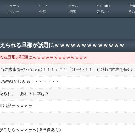
ニュース
アニメ
ゲーム
YouTube
芸
サッカー
生活
翻訳
アダルト
その
えられる旦那が話題にｗｗｗｗｗｗｗｗｗｗｗｗｗ
れる旦那が話題にｗｗｗｗｗｗｗｗｗｗｗｗｗ
相当の家事をやってるの！！！」旦那「ほーい！！！(会社に辞表を提出
はWW3が起きる」・・・・・・
売るわ」 あれ？日本は？
量出品ｗｗｗｗｗ
がこちらｗｗｗｗｗ(※画像あり)