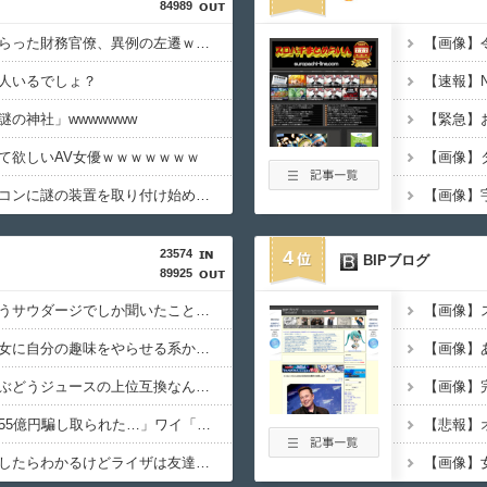
84989
【悲報】高市早苗に逆らった財務官僚、異例の左遷ｗｗｗｗｗｗｗｗ
人いるでしょ？
の神社」wwwwwww
て欲しいAV女優ｗｗｗｗｗｗｗ
【画像】ヨッメがエアコンに謎の装置を取り付け始めたんやが
23574
4
BIPブログ
89925
「サウダージ」とかいうサウダージでしか聞いたことない言葉ｗｗｗｗｗｗｗｗ
【悲報】今のアニメ、女に自分の趣味をやらせる系から女に池沼役をやらせる系へ変化
【画像】
幼少ワイ「ワインってぶどうジュースの上位互換なんやろなぁ」
積水ハウス「地面師に55億円騙し取られた…」ワイ「はえーかわいそう…会社滅茶苦茶やろなぁ」→
オタク「実際にプレイしたらわかるけどライザは友達って感じで性的な目では見れないｗ」←これｗ