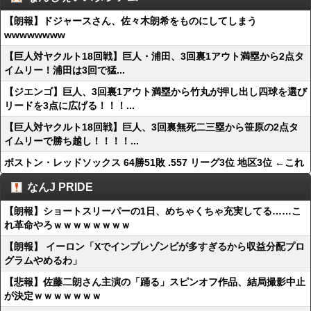
【朗報】ドジャースさん、佐々木朗希をものにしてしまう
wwwwwwww
【巨人対ヤクルト18回戦】巨人・浦田、3回裏1アウト満塁から2点タ
イムリー！浦田は3回で猛...
【ジエンゴ】巨人、3回裏1アウト満塁から竹丸が押し出し四球を選び
リードを3点に広げる！！！...
【巨人対ヤクルト18回戦】巨人、3回裏無死二三塁から笹原の2点タ
イムリーで勝ち越し！！！！...
ボストン・レッドソックス 64勝51敗 .557 リーグ3位 地区3位 ←これ
なんJ PRIDE
【朗報】ショートスリーパーの1日、めちゃくちゃ充実してる……こ
れ革命やろｗｗｗｗｗｗｗｗ
【朗報】 イーロン「Xでインプレゾンビが多すぎるから収益分配プロ
グラムやめるわ」
【悲報】佐藤二朗さん主演の「踊る」スピンオフ作品、結局撮影中止
が決定ｗｗｗｗｗｗｗ