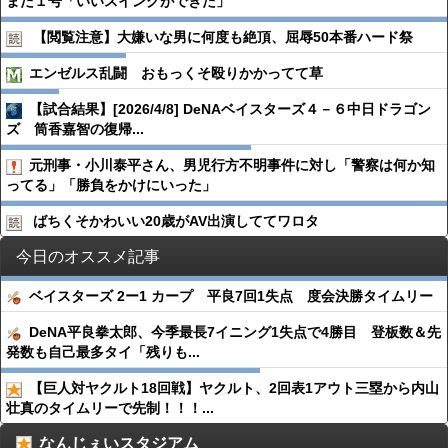
また１号「いいスイングができた」
【閲覧注意】大嫌いな男に何度も絶頂、屈辱50本番ハード祭
エンゼルス乱闘 おもっくそ殴りかかってて草
【試合結果】[2026/4/8] DeNAベイスターズ４－６中日ドラゴン
ズ 筒香嘉智の復帰...
元刑事・小川泰平さん、男児行方不明事件に対し「警察は何か知
ってる」「勝負をかけにいった」
ばちくそかわいい20歳がAV出演しててワロタ
今日のオススメ記事
ベイスターズ 2ー1 カープ 平良7回1失点 度会決勝タイムリー
DeNA平良拳太郎、今季最長7イニング1失点で4勝目 登板数＆先
発数も自己最多タイ「残りも...
【巨人対ヤクルト18回戦】ヤクルト、2回表1アウト三塁から内山
壮真のタイムリーで先制！！！...
なんじぇいスタジアム