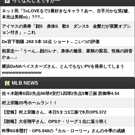
ってなんじぇですかー
ネット民「ToLOVEるで1番好きなキャラ？あー、古手川かな笑(嘘、
本当は美柑w)」???...
アイマスの美希「顔S 身体S 歌S ダンスS 金髪だが茶髪オプシ
ョン付き」←これ
De宮下朝陽 .268 5本 16点 ショート←こいつの評価
前原圭一「うーん…顔のレナ、身体の魅音、家柄の梨花、性格の詩音
かぁ…」
横浜DeNAベイスターズさん、とんでもないPVを発表してしまう
wwwwwwwwwwww
MLB NEWS
佐々木朗希6回2失点86球4安打1四球2失点5奪三振 防御率4.54
村上宗隆25号ホームラン！！
【悲報】村上宗隆さん、本日5タコ3三振で8月OPS.372
【朗報】大谷翔平さん、OPSナ・リーグ１位に返り咲く
昨季60本塁打・OPS.948の『カル・ローリー』さんの今季の成績