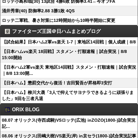
ロッテ小島和哉(30) 13試合 4勝6敗 防御率3.41←今オフFA
涌井秀章(40) 防御率2.88 3勝1敗 4QS
ロッテ二軍戦、暑さ対策に12時開始から10時半開始に変更
ファイターズ王国＠日ハムまとめブログ
【試合結果】日本ハム2軍vs楽天 1-7｜東地区14回戦｜個人成績｜8/8
【日本ハムvs楽天 18回戦】スタメン・打順速報｜試合実況｜8/8
15:00開始
【日本ハム2軍vs楽天 東地区14回戦】スタメン・打順速報｜試合実況
｜8/8 13:00開...
【日本ハム】懲罰交代から復活！吉田賢吾が昇格即3安打
【日本ハム】柳川大晟「3人で抑えてサヨナラできるように頑張りま
した」9回を三者凡退
ORIX BLOG
08.07 オリックス(寺西成騎)VSロッテ(広池) inZOZO(1800-)試合実況
記...
08.06 オリックス(田嶋大樹)VS楽天(岸) in京セラ(1800-)試合実況記事