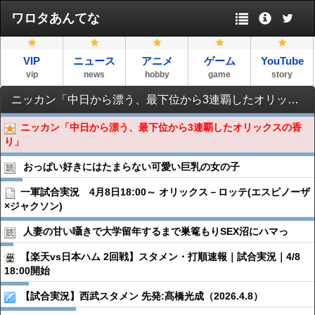
ワロタあんてな
VIP
ニュース
アニメ
ゲーム
YouTube
vip
news
hobby
game
story
ニッカン「中日から漂う、最下位から3連覇したオリックスの香り」
ニッカン「中日から漂う、最下位から3連覇したオリックスの香
り」
おっぱい好きにはたまらない可愛い巨乳の女の子
一軍試合実況 4月8日18:00～ オリックス－ロッテ(エスピノーザ
×ジャクソン)
人妻の甘い囁きで大学留年するまで巣篭もりSEX沼にハマっ
【楽天vs日本ハム 2回戦】スタメン・打順速報｜試合実況｜4/8
18:00開始
【試合実況】西武スタメン 先発:髙橋光成（2026.4.8）