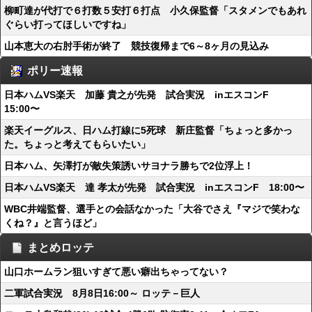
柳町達が代打で６打数５安打６打点 小久保監督「スタメンでもあれ
ぐらい打ってほしいですね」
山本恵大の右肘手術が終了 競技復帰まで6～8ヶ月の見込み
ポリー速報
日本ハムVS楽天 加藤 貴之が先発 試合実況 inエスコンF
15:00〜
楽天イーグルス、日ハム打線に5死球 新庄監督「ちょっと多かっ
た。ちょっと考えてもらいたい」
日本ハム、矢澤打が敵失策誘いサヨナラ勝ちで2位浮上！
日本ハムVS楽天 達 孝太が先発 試合実況 inエスコンF 18:00〜
WBC井端監督、選手との会話なかった「大谷でさえ『マジで笑わな
くね？』と言うほど」
まとめロッテ
山口ホームラン狙いすぎて悪い癖出ちゃってない？
二軍試合実況 8月8日16:00～ ロッテ－巨人