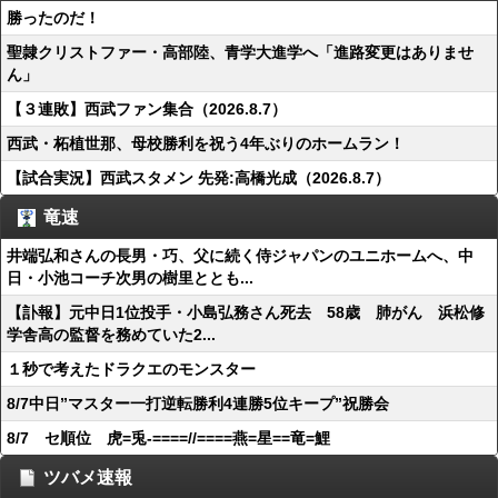
勝ったのだ！
聖隷クリストファー・高部陸、青学大進学へ「進路変更はありませ
ん」
【３連敗】西武ファン集合（2026.8.7）
西武・柘植世那、母校勝利を祝う4年ぶりのホームラン！
【試合実況】西武スタメン 先発:高橋光成（2026.8.7）
竜速
井端弘和さんの長男・巧、父に続く侍ジャパンのユニホームへ、中
日・小池コーチ次男の樹里ととも...
【訃報】元中日1位投手・小島弘務さん死去 58歳 肺がん 浜松修
学舎高の監督を務めていた2...
１秒で考えたドラクエのモンスター
8/7中日”マスター一打逆転勝利4連勝5位キープ”祝勝会
8/7 セ順位 虎=兎-====//====燕=星==竜=鯉
ツバメ速報