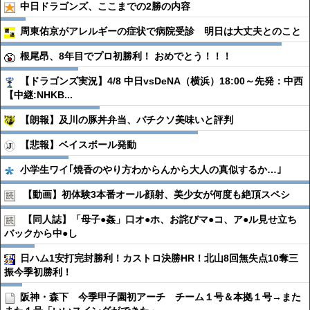
中日ドラゴンズ、ここまでの2勝の内容
周東佑京がアレルギーの症状で病院受診 明日は大丈夫とのこと
根尾昂、8年目でプロ初勝利！ おめでとう！！！
【ドラゴンズ実況】4/8 中日vsDeNA（横浜）18:00～先発：中西
【中継:NHKB...
【朗報】及川の豚丼弁当、バチクソ美味いと評判
【悲報】ベイスボール発動
小学生ワイ｢焼香のやり方わからんから大人の真似するか…｣
【動画】初体験3本番オール顔射、美少女が何度も絶頂スペシ
【同人誌】「母子●︎姦」口オ●︎ホ、お詫びマ●︎コ、ア●︎ル見せ立ち
バックから中●︎し
日ハム1安打完封勝利！カストロ決勝HR！北山8回無失点10奪三
振今季初勝利！
阪神・森下 今季甲子園初アーチ チーム１号＆本拠１号→また