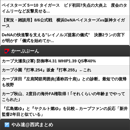
ベイスターズ 5ー10 タイガース ビド初回7失点の大炎上 度会のタ
イムリーなど反撃見せる...
【実況・雑談用】8/6公式戦 横浜DeNAベイスターズvs阪神タイガ
ース
DeNAの快進撃を支える”レイノルズ提案の儀式” 決勝2ランの宮下
が明かす「儀式を始めてか...
かーぷぶーん
カープ大瀬良(2軍) 防御率4.31 WHIP1.39 QS率40%
カープ小園『打率.254』坂倉『打率.255』←これ
カープ床田『左肩関節周囲炎(通称四十肩)』との診断。最短での復帰
も視野
カープ秋山、2度目の海外FA権取得！｢それくらいの年齢までやって
こられた｣
『広島燃ゆ』と『ヤクルト燃ゆ』を比較←カープファンの反応「新井
監督2年目と似ている」
やみ速@西武まとめ