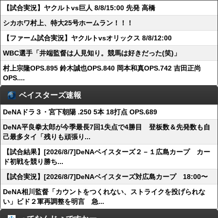
【試合実況】ヤクルトvs巨人 8/8/15:00 先発 高橋
シカホワ村上、特大25号ホームラン！！！
【ファーム試合実況】ヤクルトvsオリックス 8/8/12:00
WBC選手「井端監督は人見知り。競馬は好きだった(笑)」
村上宗隆OPS.895 鈴木誠也OPS.840 岡本和真OPS.742 吉田正尚
OPS....
ベイスターズ速報
DeNAドラ３・宮下朝陽 .250 5本 18打点 OPS.689
DeNA平良拳太郎が今季最長7回1失点で4勝目 登板数＆先発数も自
己最多タイ「残りも頑張り...
【試合結果】[2026/8/7]DeNAベイスターズ２－１広島カープ カー
ド初戦を競り勝ち...
【試合実況】[2026/8/7]DeNAベイスターズ対広島カープ 18:00〜
DeNA相川監督「カウントをつくれない、ストライクを投げられな
い」ビド２軍再調整を明言 急...