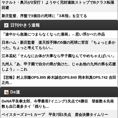
ヤクルト・奥川が2安打！ ようやく完封連敗ストップでBクラス転落
回避
新庄監督、序盤で3個目の死球に「3本指」を立てる
日刊やきう速報
「途中から急激につまらなくなった漫画」←思い浮かべた作品
日本ハム・新庄監督 楽天投手陣の5個の死球に苦言 「ちょっと多か
った。ちょっと考えてもらい...
江本孟紀「そんなにお体が大事なら甲子園なんてやめちゃえばいい」
九州人「あ、甲子園で自分の県が負けた、じゃあ他の九州の県を応援
しよう」←これ
【悲報】村上宗隆OPS.895 鈴木誠也OPS.840 岡本和真OPS.742 吉田
正尚...
De速
DeNA平良拳太郎、今季最長7イニング1失点で4勝目 登板数＆先発
数も自己最多タイ「残りも...
ベイスターズ 2ー1 カープ 平良7回1失点 度会決勝タイムリー