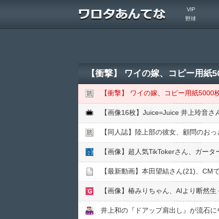
VIP
野球
【衝撃】 ワイの嫁、コピー用紙5
【衝撃】 ワイの嫁、コピー用紙500
【同人誌】陸上部の彼女、顧問のおっさ
【最新動画】本田望結さん(21)、C
【画像】椿みりちゃん、AIより断然生
井上和の『ドアップ肩出し』が流石に