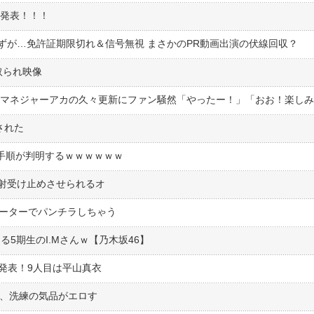
を発表！！！
ずが…免許証期限切れ＆信号無視 まさかのPR動画出演の伏線回収？
取られ映像
 マネジャーアカの久々更新にファン騒然「やったー！」「おお！楽し
された
る手順が判明するｗｗｗｗｗｗ
射受け止めさせられるオ
レーターでパンチラしちゃう
てる5期生のI.Mさんｗ【乃木坂46】
選抜発表！9人目は平山真衣
ー、洗練の気品がエロす