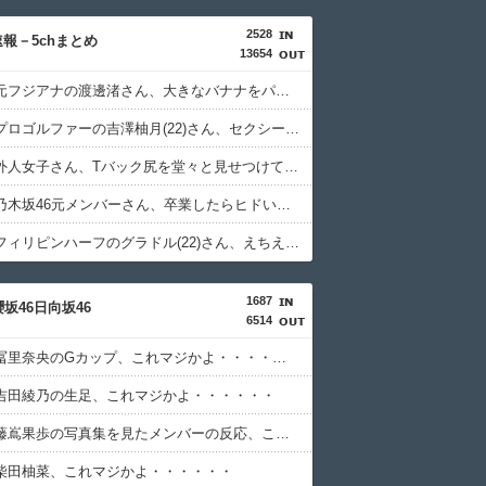
2528
報－5chまとめ
13654
【画像】元フジアナの渡邊渚さん、大きなバナナをパクっといってしまうｗｗｗｗｗｗ
【画像】プロゴルファーの吉澤柚月(22)さん、セクシー美人だと注目を浴びてしまうｗｗｗｗｗｗ
【画像】外人女子さん、Tバック尻を堂々と見せつけてしまうｗｗｗｗｗｗ
【画像】乃木坂46元メンバーさん、卒業したらヒドい扱いを受けてしまうwwwwww
【画像】フィリピンハーフのグラドル(22)さん、えちえちレベルがワールドクラスだったｗｗｗｗｗｗ
1687
坂46日向坂46
6514
【画像】冨里奈央のGカップ、これマジかよ・・・・・・
吉田綾乃の生足、これマジかよ・・・・・・
【画像】藤嶌果歩の写真集を見たメンバーの反応、これマジかよ・・・・・・
柴田柚菜、これマジかよ・・・・・・