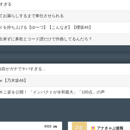
すぎる
てお漏らしするまで奉仕させられる
イを持ち上げる【ゆーづ】【こんなぎ】【櫻坂46】
出来ずに鼻歌とコード譜だけで作曲してるんだろ？
内容がガチでヤバすぎる…
ｗ【乃木坂46】
キニ姿を公開！ 「インパクトが令和最大」「100点」の声
6312
2
アナきゃぷ速報