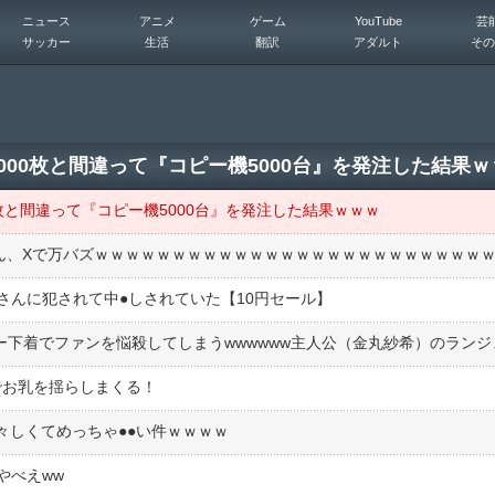
ニュース
アニメ
ゲーム
YouTube
芸
サッカー
生活
翻訳
アダルト
その
000枚と間違って『コピー機5000台』を発注した結果ｗ
0枚と間違って『コピー機5000台』を発注した結果ｗｗｗ
んに犯されて中●︎しされていた【10円セール】
Mでお乳を揺らしまくる！
々しくてめっちゃ●●い件ｗｗｗｗ
やべえww