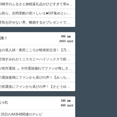
【悲報】川崎市のふるさと納税返礼品がひどすぎて草wwwwww
【朗報】お前ら、吉岡里帆の初々しいエ■GIF集めといたぞWWWWWWWW
【悲報】浮気を許せない男、離婚するかプレゼントで素直に手を打つか究極の選択ｗｗｗｗ
386
誕生！
2423
奥田いろはの美人姉・奥田こころが映画初主演！【乃木坂46】
【画像】宮地すみれがミニスカニーハイソックスで絶対領域を披露！【すみレジェンド】【日向坂46】
清水理央が前作選抜 → 今作選抜漏れでファンが悔しさを吐露【りーお】【日向坂46】
平岡海月の選抜復帰にファンから喜びの声！【みっちゃん】【日向坂46】
佐藤優羽の初選抜にファンから喜びの声！【さとうゆ】【日向坂46】
180
たった
650
3月25日のAKB48関連のテレビ