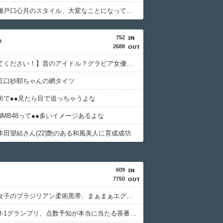
【画像】瀬戸口心月のスタイル、大変なことになってるって...
752
め
2688
【手伝ってください！】昔のアイドル？グラビア女優の名前が思い出せないんだ！！
江口紗耶ちゃんの網タイツ
街で●●見たら目で追っちゃうよな
NMB48って●●多いイメージあるよな
本田望結さん(22)艶のある和風美人に育成成功
609
7750
【画像】女子のブラジリアン柔術黒帯、まぁまぁエグいボディしてて草www
【悲報】R-1グランプリ、点数予知が本当に当たる茶番だったｗｗｗ