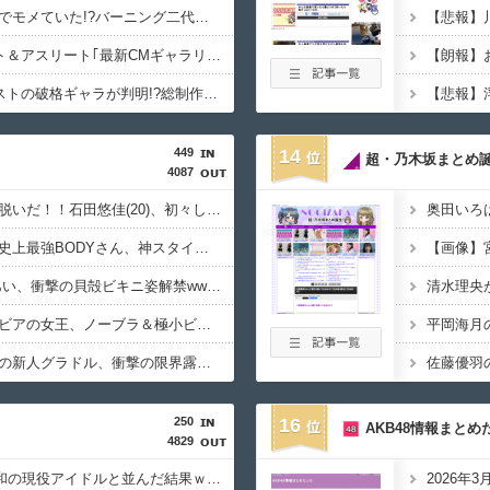
藤あや子が事務所独立でモメていた!?バーニング二代目社長が売上やギャラの配分を明かして異例の告白
FRIDAY作成のタレント＆アスリート｢最新CMギャラリスト｣消えた女優､旧ジャニの明暗､規格外の13億円!?
『VIVANT』主要キャストの破格ギャラが判明!?総制作費は破格の20億円超の大赤字覚悟でも放送できるワケ
449
14
超・乃木坂まとめ
4087
【画像】清楚系女優が脱いだ！！石田悠佳(20)、初々しい水着グラビアで青春感爆発！！
【下着画像】アイドル史上最強BODYさん、神スタイルが限界突破wwwwww横野すみれ、ランジェリー姿で美くびれを大胆露出！！！
【画像】Iカップ山田あい、衝撃の貝殻ビキニ姿解禁wwwwwwグラビア界を席巻するハーフ美女が過去最大露出！！
【画像】インスタグラビアの女王、ノーブラ＆極小ビキニで限界露出wwwwww似鳥沙也加、FRIDAYの写真集から超絶SEXYカットを公開！！
【画像】バスト100cmの新人グラドル、衝撃の限界露出wwwwwww三園響子、「週刊プレイボーイ」でガン攻めグラビア！！！
250
16
AKB48情報まとめ
4829
後藤真希(40)さんが令和の現役アイドルと並んだ結果ｗｗｗｗｗｗｗ
2026年