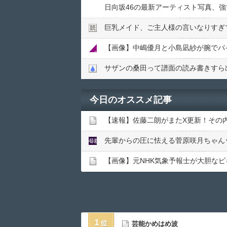
日向坂46の最新アーティスト写真、強
巨乳メイド、ご主人様の言いなりすぎ
【画像】中嶋優月と小島凪紗が腕でパ
サザンの桑田って譜面の読み書きすら
今日のオススメ記事
【速報】佐藤二朗がまたX更新！その
先輩からの圧に怯える菅原咲月ちゃん
【画像】元NHK気象予報士が大胆なビ
1
芸能かめはめ波