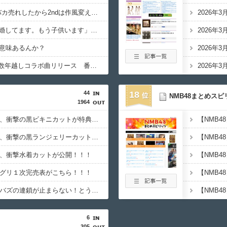
ミュージシャン「1stバカ売れしたから2ndは作風変えて幅見せるで！！」
2026年
ジャニーズWEST「結婚してます。もう子供います」突然発表ｗｗｗｗｗｗｗｗｗ
2026年
意味あるんか？
2026年
玉置浩二＆ASKA、10数年越しコラボ曲リリース 番同い年盟友の完全合作
2026年
44
18
NMB48まとめスピ
1964
【日向坂46】藤嶌果歩、衝撃の黒ビキニカットが特典に！！！
【NMB
【日向坂46】藤嶌果歩、衝撃の黒ランジェリーカットが解禁！！！！
【NMB
歩、衝撃水着カットが公開！！！
ーグリ１次完売表がこちら！！！
【乃木坂46】川﨑桜のバズの連鎖が止まらない！とうとう幼少期まで万バズ
【NMB
6
305