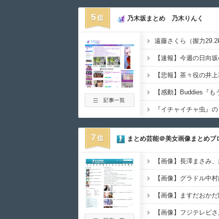
5
乃木坂まとめ 乃木りんく
遠藤さくら（握力29.
【速報】今週の日向坂
【悲報】茶々役の井上
【感動】Buddies『も
7
まとめ芸能＠美女画像まとめブ
【画像】グラドル中村