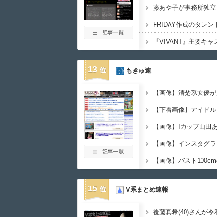
13
もきゅ速
15
V系まとめ速報