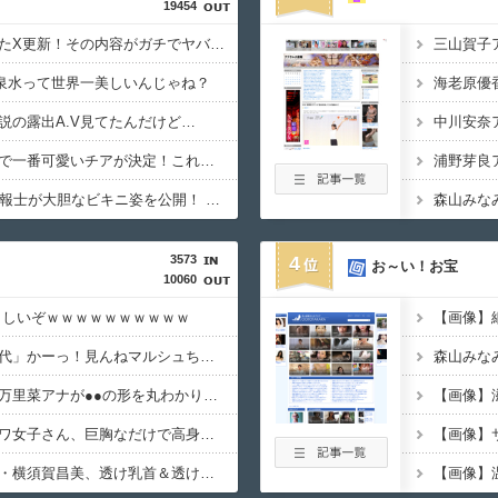
19454
【速報】佐藤二朗がまたX更新！その内容がガチでヤバすぎる…
三山賀子
井泉水って世界一美しいんじゃね？
海老原優
説の露出A.V見てたんだけど…
【画像】今夏、甲子園で一番可愛いチアが決定！これもう歴代最強なんじゃね？
【画像】元NHK気象予報士が大胆なビキニ姿を公開！ 「インパクトが令和最大」「100点」の声
3573
4
お～い！お宝
10060
らしいぞｗｗｗｗｗｗｗｗｗｗ
【画像】
【ウマ娘】「色ボケ世代」かーっ！見んねマルシュちゃん！卑しか女達ばい！
【画像】テレ朝の並木万里菜アナが●●の形を丸わかりにしてしまう
【悲報】地味系ブサカワ女子さん、巨胸なだけで高身長彼氏ができてしまう
【画像】 Vシネマ女優・横須賀昌美、透け乳首＆透けマ○毛がHすぎる