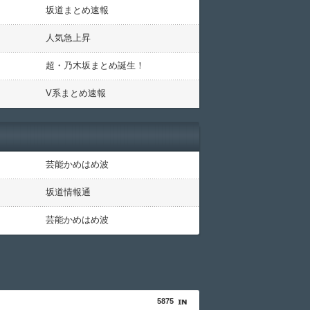
坂道まとめ速報
人気急上昇
超・乃木坂まとめ誕生！
V系まとめ速報
芸能かめはめ波
坂道情報通
芸能かめはめ波
5875