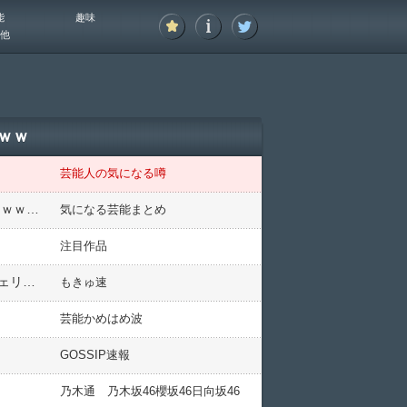
能
趣味
他
ｗｗ
芸能人の気になる噂
【画像16枚】Juice=Juice 井上玲音さん、Xで万バズｗｗｗｗｗｗｗｗｗｗｗｗｗｗｗｗｗｗｗｗｗｗｗｗｗｗｗｗｗｗｗｗｗｗｗｗｗｗｗｗｗｗ
気になる芸能まとめ
注目作品
【画像】超人気TikTokerさん、ガーター下着でファンを悩殺してしまうwwwwww主人公（金丸紗希）のランジェリーグラビアが万バズ！！
もきゅ速
芸能かめはめ波
GOSSIP速報
乃木通 乃木坂46櫻坂46日向坂46