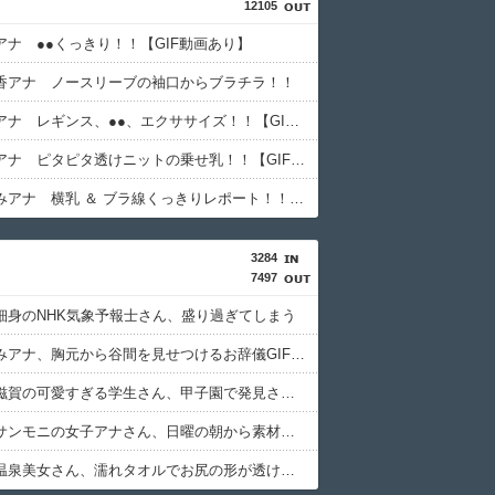
12105
アナ ●●くっきり！！【GIF動画あり】
香アナ ノースリーブの袖口からブラチラ！！
中川安奈アナ レギンス、●●、エクササイズ！！【GIF動画あり】
浦野芽良アナ ピタピタ透けニットの乗せ乳！！【GIF動画あり】
森山みなみアナ 横乳 ＆ ブラ線くっきりレポート！！【GIF動画あり】
3284
7497
細身のNHK気象予報士さん、盛り過ぎてしまう
森山みなみアナ、胸元から谷間を見せつけるお辞儀GIF祭り
【画像】滋賀の可愛すぎる学生さん、甲子園で発見される
【画像】サンモニの女子アナさん、日曜の朝から素材を提供してしまう
【画像】温泉美女さん、濡れタオルでお尻の形が透けてしまう