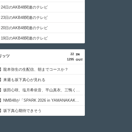
3月24日のAKB48関連のテレビ
3月23日のAKB48関連のテレビ
3月20日のAKB48関連のテレビ
3月19日のAKB48関連のテレビ
22
リッツ
1295
48】龍本弥生の生配信、朝までコースか？
48】来週も坂下真心が見れる
【NMB48】坂田心咲、塩月希依音、平山真衣、三鴨くるみが『ラフ×ラフPresents アイドル オモカワトークNo.1決定戦 』に出演
【NMB48】NMB48が「SPARK 2026 in YAMANAKAKO」に出演
48】坂下真心期待できそう