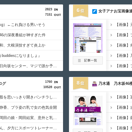
2823
6
女子アナお宝画像速
7151
2kg）←これ負ける男いそう
46の深夜番組が神すぎた件
和、大根演技すぎて炎上か
うbuddiesになりましょ』
『イチャイチャ虫』の日向坂センター、マジで誰か予想がつかない
1760
8
ログ
乃木通 乃木坂46櫻
10528
【画像】長澤まさみ、股を思いっきり開きパンチラしちゃう
静香、ブラ姿の乳で女の色気全開
【画像】
【画像】ますだおかだ岡田の娘・岡田結実、意外と乳デカい
【画像】フジテレビさん、夕方にスポーツトレーナーの見せブラをモロ流し
【画像】