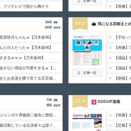
、フジテレビで朝から胸チラ
1162
10
気になる芸能まと
3192
菅原咲月ちゃんｗ【乃木坂46】
んだの人だったｗ【乃木坂46】
【画像】
すぎるｗｗｗ【乃木坂46】
【議論】
筒井あやめちゃんの現金がない理由が可愛すぎるｗ【乃木坂46】
【議論】
林瑠奈ちゃんが連れてきたお友達を隣で見てる五百城茉央ちゃんｗ【乃木坂46】
【朗報】
734
12
GOSSIP速報
682
｢被告はモンスター｣元ジャンポケ斉藤慎二被告に懲役７年求刑でほぼ実刑確実？弁護側の主張が無理筋なワケ
【NHK性加害】今も芸能活動している出演者Ｘは誰？実名非公表は隠蔽？ネットで逃げ得への怒り＆特定に過熱