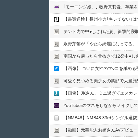
｢モーニング娘。｣ 牧野真莉愛、卒業
【書類送検】長州小力｢キレてない｣は
テント内で中●︎しされた妻、衝撃的寝
永野芽郁が「やたら綺麗になってる」
南国から戻ったら骨抜きで12発中●︎し
【画像】 ついに女性のマ○コを舐め
可愛く見つめる美少女の笑顔で大量顔
【画像】JKさん、ミニ過ぎてエスカ
YouTuberのマネをしながらメイクし
【NMB48】NMB48 33rdシングル
【動画】元芸能人お姉さんAVデビュ