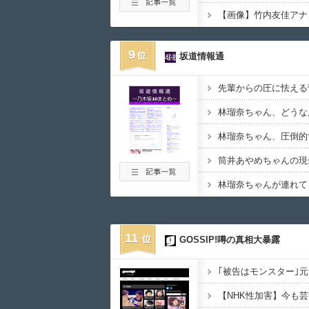
【画像】竹内友佳アナ
9
坂道情報通
先輩からの圧に怯える
林瑠奈ちゃん、どうな
林瑠奈ちゃん、圧倒的
11
GOSSIP!噂の真相大暴露