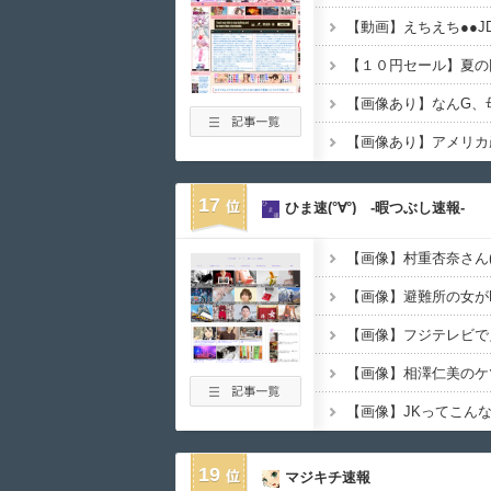
【画像あり】アメリカ
17
ひま速(°∀°) -暇つぶし速報-
【画像】避難所の女が
【画像】フジテレビで
【画像】相澤仁美のケ
19
マジキチ速報