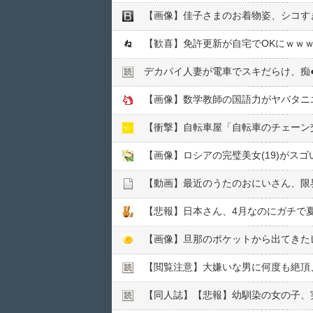
【画像】佳子さまのお着物姿、シコすぎる
【歓喜】免許更新が自宅でOKにｗｗ
デカパイ人妻が電車でスキだらけ、痴●
【画像】数学教師の国語力がヤバタニ
【画像】ロシアの完璧美女(19)がス
【動画】最近のうたのおにいさん、限
【悲報】日本さん、4月なのにガチで
【閲覧注意】大嫌いな男に何度も絶頂
【同人誌】【悲報】幼馴染の女の子、実