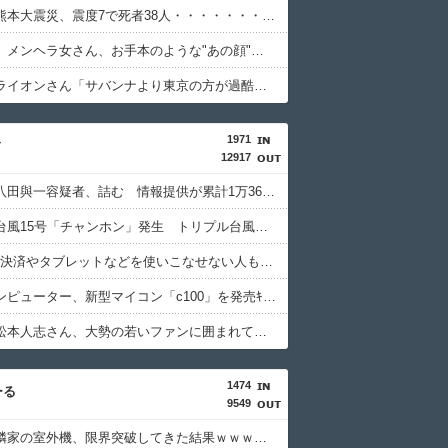
【衝撃】熊本大震災、震度7で死者38人・・・・・・・・・
【画像】 メンヘラ女さん、お手本のような"あの顔"を披露してしまうｗｗｗｗｗｗｗｗｗｗ
【驚愕】ライオンさん「サバンナより東京の方が過酷です????」暑さに耐えられず3頭亡くなる・・・・・・・・・
1971
ィ
12917
【朗報】八田與一容疑者、詰む 情報提供が累計1万3600件超え 目撃情報は「関東」が最多
【画像】台風15号「チャンホン」発生 トリプル台風に…
QRコード決済やタブレットなどを使いこなせない人も居るという話・・・
ソードコンピューター、新型マイコン「c100」を発売ｷﾀ━━━━(ﾟ∀ﾟ)━━━━!!
【画像】松本人志さん、大勢の若いファンに囲まれてご満悦・・・
1474
ーる
9549
【衝撃】隣家の室外機、限界突破してきた結果ｗｗｗｗｗ(※画像あり)