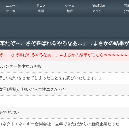
ニュース
アニメ
ゲーム
YouTube
芸
サッカー
生活
翻訳
アダルト
その
来たぞ～、さぞ喜ばれるやろなあ…」→まさかの結果
スレンダー美少女ガチ抜
皆様、心苦しい思いをさせてしまったことをお詫びいたします。」
女子(寡黙)、脱いだら本性エグかった
チでヤバい
のコネクトエネルギー合同会社、去年できたばかりの新鋭企業だった