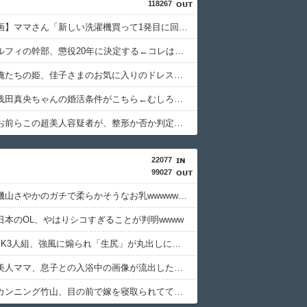
118267
【爆笑動画】ママさん「新しい洗濯機買って1発目に回したらコレw」←こwれwはw w w w w w w w w w
【速報】ルフィの幹部、懲役20年に決定する←コレは妥当か？？？？？？？
【画像】俺たちの姫、佳子さまのお気に入りのドレスがこちらです←コレは可愛過ぎるw w w w w w w w
【衝撃】浅田真央ちゃんの婚活条件がこちら←むしろコレは普通じゃね？w w w w w w w w
【画像】お前らこの超美人容疑者が、整形か否か判定して！！→画像がこちらw w w w w w w w w w
22077
99027
【画像】磯山さやかのガチで柔らかそうなお乳wwwwwww
日本のOL、やはりシコすぎることが判明wwww
【画像】JK3人組、強風に煽られ「生尻」が丸出しに・・・
【画像】美人ママ、息子との入浴中の画像が流出した結果・・・
【画像】カンニング竹山、目の前で嫁を寝取られてて草wwwww