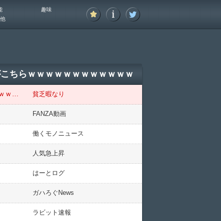
能
趣味
他
がこちらｗｗｗｗｗｗｗｗｗｗｗｗ
【画像】斎藤知事「高校生の大会来たぞ～、さぞ喜ばれるやろなあ…」→まさかの結果がこちらｗｗｗｗｗｗｗｗｗｗｗｗ
貧乏暇なり
FANZA動画
働くモノニュース
人気急上昇
はーとログ
ガハろぐNews
ラビット速報