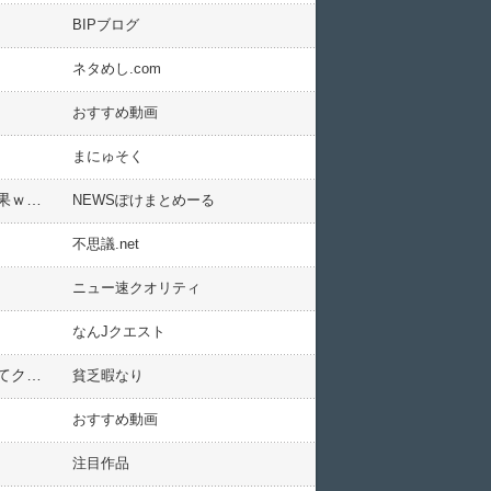
BIPブログ
ネタめし.com
おすすめ動画
まにゅそく
【衝撃】自転車屋「自転車のチェーン交換はギアも一緒にやらないとあかん」ワイ「んなことないやろ」→結果ｗｗｗｗｗ
NEWSぽけまとめーる
不思議.net
ニュー速クオリティ
なんJクエスト
【画像】旦那のポケットから出てきたレシート。これ、女性とご飯行ってると思いますか？←お前ら、判定してクレメンスｗｗｗｗｗｗｗｗｗｗｗ
貧乏暇なり
おすすめ動画
注目作品