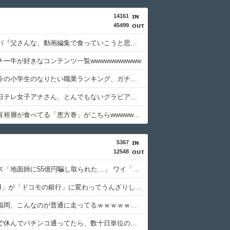
14161
45499
三児のパパ『父さんな、動画編集で食っていこうと思うんだ』→結果
ー牛が好きなコンテンツ一覧wwwwwwwwwww
【悲報】今の小学生のなりたい職業ランキング、ガチで終わる
【画像】日テレ女子アナさん、とんでもないグラビアを披露した結果・・・
【画像】富裕層が食べてる「恵方巻」がこちらwwwwwwwwwwwww
5367
12548
積水ハウス「地面師に55億円騙し取られた…」 ワイ「はえーかわいそう…会社滅茶苦茶やろなぁ」
「住信SBI」が「ドコモの銀行」に変わってうんざりしてるやつｗｗｗｗｗｗｗ
【画像】福岡、こんなのが普通に走ってるｗｗｗｗｗｗｗｗｗｗｗｗｗｗｗｗ
体調不良で休んでパチンコ通ってたら、数十日単位の証拠写真撮られて会社クビになった