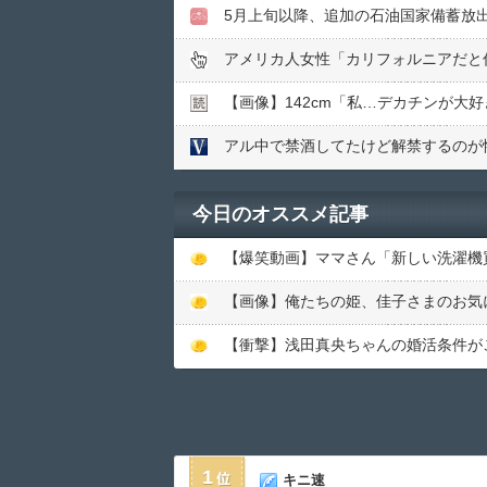
5月上旬以降、追加の石油国家備蓄放
アメリカ人女性「カリフォルニアだと
【画像】142cm「私…デカチンが大
アル中で禁酒してたけど解禁するのが
今日のオススメ記事
【爆笑動画】ママさん「新しい洗濯機買って1
【画像】俺たちの姫、佳子さまのお気に入
【衝撃】浅田真央ちゃんの婚活条件がこちら
1
キニ速