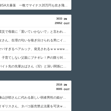
【悲報】NISA大暴落 一晩でマイナス20万円も吹き飛んだもよう
3033
29952
【画像】震災で母親に「置いていかないで」と言われて置いていった娘⇒！！
【悲報】女さん、生理の匂いを嗅ぎ分けられる男にイライラ⇒ｗｗｗ
【画像】ヤバすぎるペアルック、発見されるｗｗｗwｗｗｗｗｗｗｗｗｗ
女性さん、子育てしない父親にブチギレ！声の限り叫ぶ！！→ｗｗｗｗ
【悲報】バイト先の先輩おばさん（32）と深い関係になってしまった結果⇒ｗ
2516
8005
【朗報】檜山沙耶さんに代わる新しい弱者男性の姫が発見されるｗｗｗｗｗｗｗｗｗｗ
【朗報】イギリスさん、タバコ販売禁止法案を可決ｗｗｗｗｗｗｗｗｗｗ