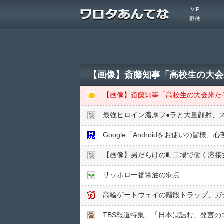
VIP
野球
【画像】斎藤知事「高校生の大会
最強ヒロイン濃厚フ●︎ラと大量顔射、
Google「Androidをお使いの
【画像】男だらけの町工場で働く溶接
サッポロ一番醤油の弱点
高輪ゲートウェイの階段トラップ、ガ
TBS報道特集、「日本は詰む」発言