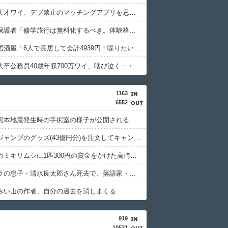
【衝撃】天才ワイ、デブ禁止のマッチングアプリを思いつくｗｗｗｗｗ
【衝撃】保護者「修学旅行は無料化するべき。体験格差を放置するのか」←これｗｗｗｗｗ
【衝撃】居酒屋「6人で長居して会計4939円！喋りたいだけなら公園に行ってくれ（怒」←これｗｗｗｗｗ(※画像あり)
【悲報】大卒公務員40歳年収700万ワイ、咽び泣く・・・・
1163
6552
熊本地震発生時の手術室の様子が公開される
週間少年ジャンプのグッズ(43億円分)を注文してキャンセルした32歳女が逮捕
特定外来カミキリムシに1匹300円の賞金をかけた高崎市、初日に1170匹持ち込まれる
清水アキラの息子・清水良太郎さん死去で、落語家・柳家小はだが「いじめ」「暴行」被害告発
みい山の作者、自分の過去を消しまくる
919
10521