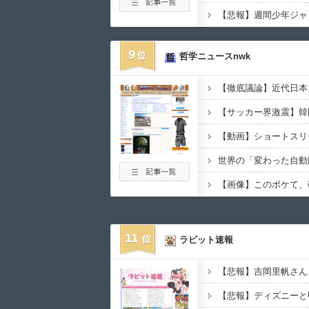
9
哲学ニュースnwk
世界の「変わった自動
11
ラビット速報