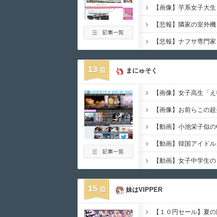
13
まにゅそく
【画像】お前らこの超
15
妹はVIPPER