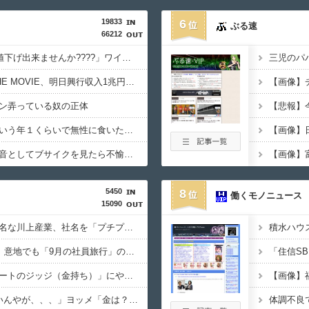
19833
6
ぶる速
66212
フリマ民「あと500円値下げ出来ませんか????」ワイ「ほ～い購入ｗ」
劇場版映画ちいかわTHE MOVIE、明日興行収入1兆円突破が確実にｗｗｗｗｗｗｗｗｗｗｗｗｗ
【画像】チ
ン弄っている奴の正体
ごつ盛り焼きそばとかいう年１くらいで無性に食いたくなるやつｗｗｗｗｗｗｗｗ
岡田斗司夫「人間の本音としてブサイクを見たら不愉快になる。この責任をどうとるんだ」
5450
8
働くモノニュース
15090
【朗報】プチプチで有名な川上産業、社名を「プチプチ株式会社」に変更ｗｗｗｗｗ
【超悲報】Z新入社員、意地でも「9月の社員旅行」の計画をやらないｗｗｗｗｗ
従姉妹の娘が「ワイニートのジッジ（金持ち）」にやたら会いに来る理由ｗｗｗｗｗ
ワイ「子供2人目欲しいんやが、、、」ヨッメ「金は？育児は？私の仕事は？キャリアは？」