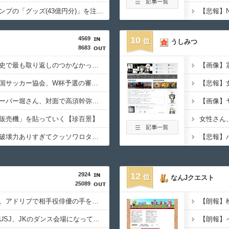
【悲報】週間少年ジャンプの「グッズ(43億円分)」を注文し全てキャンセルした女逮捕ｗｗｗｗｗｗｗｗ
4569
10
うしみつ
8683
【徹底議論】近代日本史で最も取り返しのつかなかった失敗って何？
【サッカー界激震】韓国サッカー協会、W杯予選の審判に“性接待”していたことが発覚 協会カードの決済明細まで見つかる
【動画】ショートスリーパー堀さん、対面で高須幹弥にキレる ← 睡眠は大事だと話題
販売機」を貼っていく【珍百景】
【画像】このボケて、破壊力ありすぎてクッソワロタｗｗｗｗｗｗｗｗｗ
2924
12
なんJクエスト
25089
【悲報】吉岡里帆さん、アドリブで相手役俳優の手を取りお胸に押し当てる（※画像あり）
【悲報】ディズニーとUSJ、JKのダンス会場になってしまう （※動画あり）