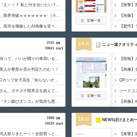
【画像】芋系女子大生「え～！？ 私と付き合いたい？ 私脱いだらこんなんだけどいいの…？????」
【悲報】隣家の室外機、限界突破ｗｗｗｗｗｗｗ （※画像あり）
【悲報】ナフサ専門家、高市を揶揄したAI画像を堂々と載せる （※画像あり）
2131
14
ニュー速クオリテ
33621
【画像】女子高生「え待って、パパが隣りの車両いる。。。」
美人が整形か否か判定たのむ！！
【動画】小池栄子似のGカップ女子高生「知らないオジさんに襲われてオッパイ揉まれた」
【動画】韓国アイドルさん、ヱチヱチ限界点を超えてしまう
【動画】女子中学生の『チン媚びダンス』が気持ち悪い????
1959
16
NEWSぽけまとめ
10216
【１０円セール】夏の同人祭りきたー！！全部買っとけwwww