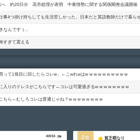
出へ 約20日分 高市総理が表明 中東情勢に関する関係閣僚会議開催
仕事4つ掛け持ちしても生活苦しかった、日本だと英語教師だけで暮ら
好きなんですぅ」
怖すぎて震える
発目に回したらコレw」←こwれwはw w w w w w w w w w
りのドレスがこちらです←コレは可愛過ぎるw w w w w w w w
←むしろコレは普通じゃね？w w w w w w w w
40016
2
貧乏暇なり