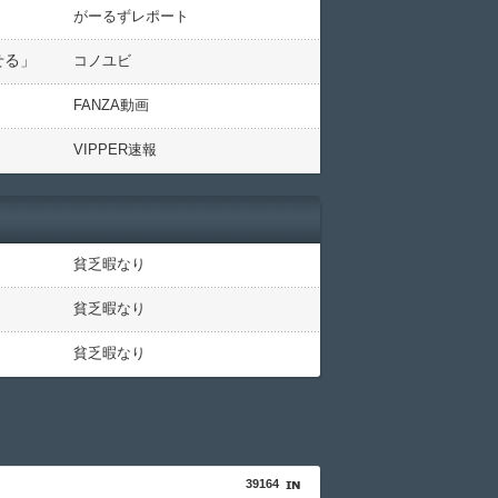
がーるずレポート
せる」
コノユビ
FANZA動画
VIPPER速報
貧乏暇なり
貧乏暇なり
貧乏暇なり
39164