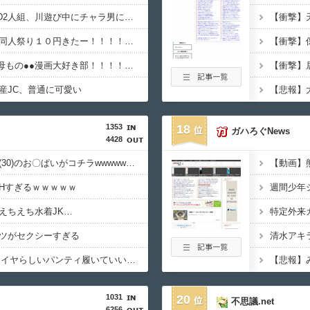
【動画】えちえち●●JD2人組、川遊び中にチャラ男にナンパされるｗ
【１０円セール】夏の同人祭り１０円きたー！！！！！！！！！
【画像あり】なんG、母もの●●漫画大好き部！！！！！！
産JC、普通に可愛い
1353
18
ガハろぐNews
4428
【画像】村重杏奈さん(30)のお〇ぱいがコチラwwwwwwwwwwww
【動画】
Hすぎるｗｗｗｗｗ
えちえち水着JK…
ツがセクシーすぎる
【画像】JKってこんなイヤらしいパンティ履いていいの？ｗｗｗｗｗ
【悲報】
1031
20
不思議.net
6256