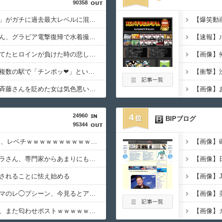
90358
【緊急】明日「銀だこ」がガチに過去最大レベルに混みそうwwwwwwwwwwwwwwwwwwwwwwwwww
【画像】小倉ゆうかさん、グラビア電撃復帰で水着撮影ｗｗｗｗｗｗ
ラブコメ漫画で応援してたヒロインが負けた時の悲しさは異常
【動画】福岡の電車、複数の駅で「チンポッ❤」というアナウンスが流れ大騒ぎwwwwwwwww
楽しんご「ジャンポケ斉藤さんを貶めた女は気色悪いとか言ってる癖にフ●ラするとか口だけは素直なんだな！週刊誌から金もらってるだろ」
24960
4
BIPブログ
95344
【衝撃動画】令和のJS、レベチｗｗｗｗｗｗｗｗｗｗｗｗｗｗｗｗｗｗｗｗｗｗｗｗｗｗｗｗｗｗ
【超悲報】明日花キララさん、専門家からあまりにも非情な一言を告げられる
【画像】
されることに怯え始める
【放送事故】昔のドラマのレ◯プシーン、今見るとアウトすぎる・・・
【悲報】有吉弘行さん、また匂わせポストｗｗｗｗｗｗｗｗｗｗｗｗｗｗｗｗｗ