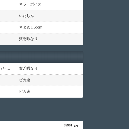
ネラーボイス
いたしん
ネタめし.com
貧乏暇なり
【衝撃】ジャンポケ斉藤の被害女性「バウムクーヘン売ったりTikTokライブしててムカついたから示談しなかった」←コレってさ…
貧乏暇なり
ピカ速
ピカ速
35961