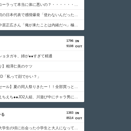
【困惑】コーラって本当に体に悪いの？・・・・・・・・・
【号泣】初の日本代表で感情爆発「使わないんだったら呼ぶな！」福田正博さんが涙の訴え・・・・・・・・・
【衝撃】中居正広さん「俺が来たことは内緒だべ」極秘で熊本ボランティア・・・・・・・・・
1796
9108
ショタガキ、姉が●●すぎて精通
り】相澤仁美のケツ
JD「私って顔でかい？」
【１０円セール】夏の同人祭りきたー！！全部買っとけwwww
【動画】えちえち●●JD2人組、川遊び中にチャラ男にナンパされるｗ
1383
ーる
8514
【衝撃】大学生の頃に出会った小学生と大人になってから再会し結婚した男、めちゃくちゃ叩かれてしまうｗｗｗｗｗ(※画像あり)