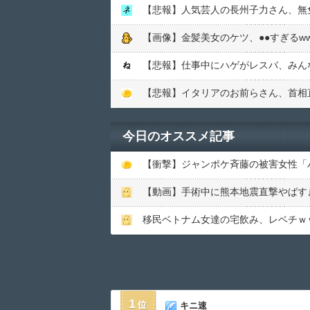
【悲報】人気芸人の長州子力さん、無免
【画像】金髪美女のケツ、●●すぎるww
【悲報】仕事中にハゲがレスバ、みん
【悲報】イタリアのお前らさん、首相
今日のオススメ記事
【動画】手術中に熊本地震直撃やばす
移民ベトナム女達の宅飲み、レベチｗ
1
キニ速