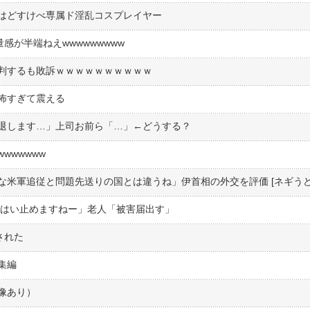
はどすけべ専属ド淫乱コスプレイヤー
感が半端ねえwwwwwwwww
判するも敗訴ｗｗｗｗｗｗｗｗｗｗ
怖すぎて震える
退します…」上司お前ら「…」←どうする？
wwwwww
米軍追従と問題先送りの国とは違うね」伊首相の外交を評価 [ネギうど
「はい止めますねー」老人「被害届出す」
された
集編
像あり）