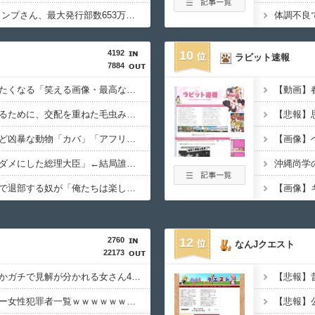
【悲報】 週刊少年ジャンプさん、最大発行部数653万部から急降下でついに「100万部」を割ってしまうｗｗｗｗｗ
4192
10
ラビット速報
7884
【画像】思わず保存したくなる「笑える画像・最高な画像」貼っていけｗｗｗｗｗ
宮崎駿「心の穴を埋めるために、交配を重ねた毛虫みたいな小さな犬を連れてる人、本当に醜い」←これどう思う？
５大、肉食じゃないけど凶暴な動物「カバ」「アフリカゾウ」「バッファロー」「コーカサスオオカブト」
【徹底議論】「日本をダメにした総理大臣」←結局誰だと思う？
【疑問】スポーツ漫画で退部する奴が「俺たちは楽しくやりたかったんだよ」って言い出す理由ｗｗｗｗｗ
2760
12
なんJクエスト
22173
【画像】誰とヤリたいかガチで見解が分かれる女さん4人衆、発見されるｗｗｗｗｗｗｗ
【画像】日本のセクシー女性犯罪者一覧ｗｗｗｗｗｗｗｗｗ