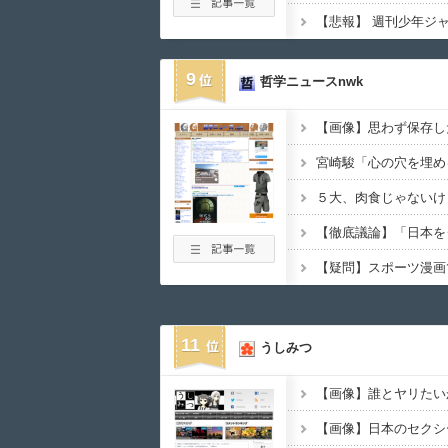
9
哲学ニュースnwk
11
うしみつ