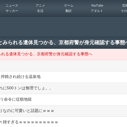
ニュース
アニメ
ゲーム
YouTube
芸
サッカー
生活
翻訳
アダルト
その
とみられる遺体見つかる、京都府警が身元確認する事態
られる遺体見つかる、京都府警が身元確認する事態へ
し搾精され続ける温泉地
に500トンは無理でしょ。。
ズリ命令に従順地獄
リなのに可愛いと話題にｗｗｗ
々雑すぎるｗｗｗｗｗｗｗｗｗｗ