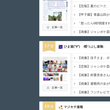
【悲報】夏のピーク、
17
ひま速(°∀°) -暇つぶし速報-
【画像】佳子さま、ボ
【画像】避難所の女が
【画像】フジテレビで
19
マジキチ速報