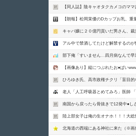
【同人誌】陰キャオタクカメコのママ
【朗報】松岡茉優のDカップお乳、重量
キャバ嬢に２０億円貢いだ男さん、裁
アル中で禁酒してたけど解禁するのが
部下俺「すいません…四月病なんで早
【画像あり】縦につぶれたお●ぱいwww
ひろゆき氏、高市政権チクリ「盲目的な
老人「人工呼吸器とめてみろ」医師 
南国から戻ったら骨抜きで12発中●︎し
陸上部女子は俺の生オナホ！！！大総
北海道の西端にある神社に来た（※画