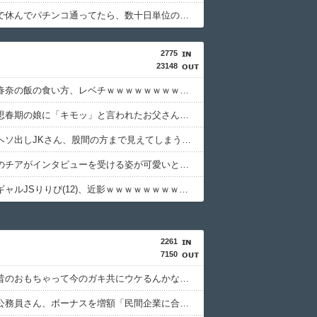
体調不良で休んでパチンコ通ってたら、数十日単位の証拠写真撮られて会社クビになった
2775
23148
【動画】春奈の飯の食い方、レベチｗｗｗｗｗｗｗｗｗｗｗｗｗｗｗｗｗｗｗｗｗｗｗｗ
【悲報】思春期の娘に「キモッ」と言われたお父さん、グレる
【画像】ヘソ出しJKさん、股間の方まで見えてしまうｗｗｗｗｗｗｗｗｗ
沖縄尚学のチアがインタビューを受ける姿が可愛いと話題に（※動画あり）
【画像】ギャルJSりりぴ(12)、近影ｗｗｗｗｗｗｗｗｗｗ
2261
7150
【悲報】昔のおもちゃって今のガキ共にウケるんかな？ｗｗｗｗｗｗｗｗｗｗ
【悲報】公務員さん、ボーナスを増額「民間企業に合わせました」ｗｗｗｗｗｗｗｗｗｗ