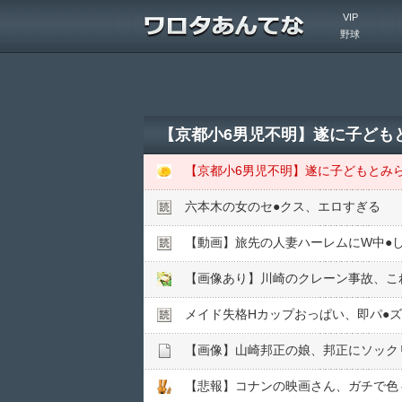
VIP
野球
【京都小6男児不明】遂に子ども
【京都小6男児不明】遂に子どもとみ
六本木の女のセ●︎クス、エロすぎる
【動画】旅先の人妻ハーレムにW中●︎
【画像あり】川崎のクレーン事故、これ
メイド失格Hカップおっぱい、即パ●︎
【画像】山崎邦正の娘、邦正にソック
【悲報】コナンの映画さん、ガチで色