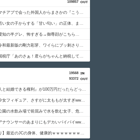
109857
【驚愕】マチアプで会った外国人からまさかの『こう』言われたんやがこれワイ詰みか？？？？？？？
【衝撃】若い女の子からする「甘い匂い」の正体、まさか分からないDTなんておらんよな？よな？w w w w w w w w w w w
愛知の半グレ、怖すぎる→御尊顔がこちら…
【画像】令和最新版の剛力彩芽、ワイらにブッ刺さりまくりと話題にw w w w w w w w w w w w w
【怒報】国税庁「あのさぁ！君らがちゃんと納税してくれないとこうなっちゃうけどどうする？！」←これw w w w w w w w
19568
93372
『この美人と結婚できる権利』が100万円だったらどっち選ぶwwwww
最近の美少女フィギュア、さすがに太ももが太すぎwwwww
【動画】公園の水飲み場で前屈みで水を飲む女子、危うく乳が見えてしまう
【画像】アナウンサーのあまりにもデカいパイパイwwwwwwww
【画像あり】最近のJCの身体、健康的ｗｗｗｗｗｗｗｗｗｗｗｗｗｗｗ