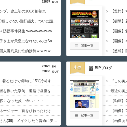
82887
ンプ、史上初の100万部割れ
ワンピースの「世界に5種しかない飛行能力」ついに謎が判明するｗｗｗｗ
【悲報】大阪で白昼堂々誘拐事件発生 wwwwwwwwwwwwwwwwwwwwwwwwwwwwwwwwwwww
【画像】
【悲報】竹田恒泰「愛子さまが天皇になれないのはSnow Manに女がいないのと同じ」X民「養子案はSnow Manに竹田恒泰が入るようなもの」
国人審判員に性的接待ｗｗｗｗ
22829
4
BIPブログ
89050
【画像】NASAが開発、着るだけで瞬時に-15℃冷却する冷感ポンチョが3,980円ｗｗｗｗｗ
【悲報】女さん、歩行者を轢いた挙句、道路で昼寝をしようとしてしまう
懲役になった奴、怖い・・・
【悲報】仙台育英のマネージャー、首をひねっただけでなぜかウインクしたことにされてしまう
【悲報】女芸人の吉住さん(36)、メイクしたら普通に美人の部類だったと判明