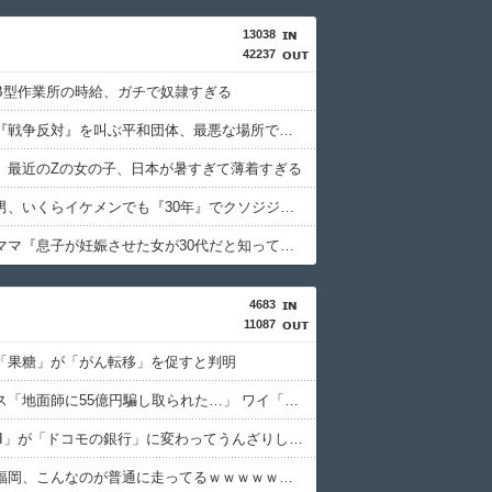
13038
42237
B型作業所の時給、ガチで奴隷すぎる
【画像】『戦争反対』を叫ぶ平和団体、最悪な場所でデモをしてしまう
】最近のZの女の子、日本が暑すぎて薄着すぎる
【画像】男、いくらイケメンでも『30年』でクソジジいになってしまう
【画像】ママ『息子が妊娠させた女が30代だと知って卒倒した』←これ
4683
11087
「果糖」が「がん転移」を促すと判明
積水ハウス「地面師に55億円騙し取られた…」 ワイ「はえーかわいそう…会社滅茶苦茶やろなぁ」
「住信SBI」が「ドコモの銀行」に変わってうんざりしてるやつｗｗｗｗｗｗｗ
【画像】福岡、こんなのが普通に走ってるｗｗｗｗｗｗｗｗｗｗｗｗｗｗｗｗ