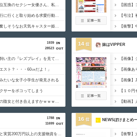
【画像】橋本環奈の上位互換のセクシー女優さん、私服でも可愛すぎるｗｗｗｗｗｗｗｗｗ
【動画】彼女と温泉旅行に行くと取り始める求愛行動ｗｗｗｗｗｗｗｗｗｗｗ
【画像】弱者男性が興奮しそうなお天気キャスター姫、見つかるｗｗｗｗｗｗｗ
1939
14
妹はVIPPER
28523
【悲報】イッヌさん、飼い主の『レズプレイ』を見てドン引き・・・
【画像】
エスト？・・・60㎝だよ！」
【画像あ
みたいな女子小学生が発見される
【画像】
クサーをボコってしまう
【動画】こういう貧乳の陰女と付き合えますかｗｗｗｗｗｗｗ
1788
16
NEWSぽけまとめ
11699
【朗報】ヒカキンなんと実質200万円以上の支援物資を寄付してしまう・・・