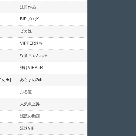
注目作品
BIPブログ
ピカ速
VIPPER速報
投資ちゃんねる
妹はVIPPER
ん★]
あらまめ2ch
ぶる速
人気急上昇
話題の動画
流速VIP