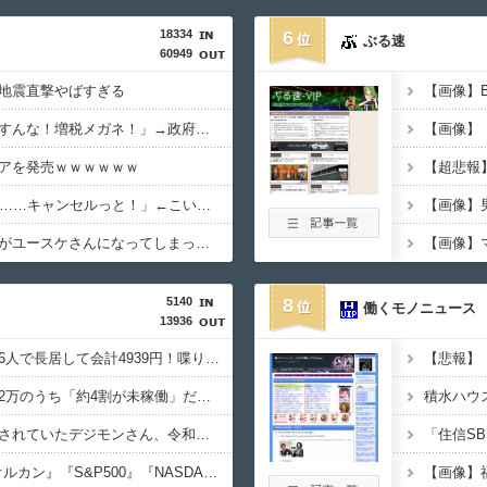
18334
6
ぶる速
60949
地震直撃やばすぎる
【画像】
政府「増税」敵「増税すんな！増税メガネ！」→政府「減税」敵「減税すんな！社会保障どうなる！」
アを発売ｗｗｗｗｗｗ
【超悲報
女「43億円注文して………キャンセルっと！」←こいつの目的
ダイアンのじゃない方がユースケさんになってしまっているという事実←これ
5140
8
働くモノニュース
13936
【画像あり】居酒屋「6人で長居して会計4939円！喋りたいだけなら公園に行ってくれ（怒」
【悲報】
【悲報】NISA口座2052万のうち「約4割が未稼働」だったｗｗｗｗｗ
【朗報】オワコン扱いされていたデジモンさん、令和に「全盛期を超える利益」を生み出していた
【悲報】NISA民、『オルカン』『S&P500』『NASDAQ100』しか買わない