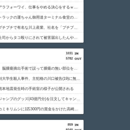
【衝撃】アラフォーワイ、仕事をやめる決心をするｗｗｗｗｗ
【衝撃】トラックの運ちゃん御用達ターミナル食堂のオムライスが強すぎるｗｗｗｗｗ(※画像あり)
【衝撃】プチプチで有名な川上産業、社名を「プチプチ株式会社」に変更されるｗｗｗｗｗ
【衝撃】上司からタコ殴りにされて被害届出したんやけど示談金どれくらいいけそう？ｗｗｗｗｗ
1031
5782
京大病院、脳腫瘍摘出手術で誤って腫瘍の無い部位を摘出 脳幹など損傷受け植物状態に
北海道江別大学生殺人事件、主犯格の川口被告(19)に無期懲役の判決
熊本地震発生時の手術室の様子が公開される
週間少年ジャンプのグッズ(43億円分)を注文してキャンセルした32歳女が逮捕
特定外来カミキリムシに1匹300円の賞金をかけた高崎市、初日に1170匹持ち込まれる
859
9240