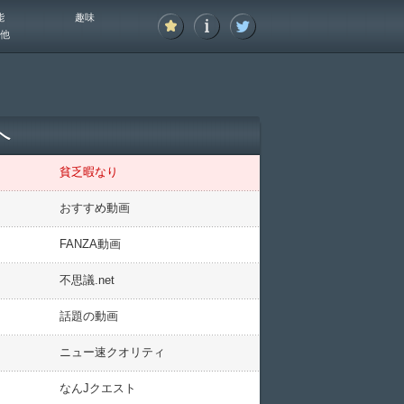
能
趣味
他
へ
貧乏暇なり
おすすめ動画
FANZA動画
不思議.net
話題の動画
ニュー速クオリティ
なんJクエスト