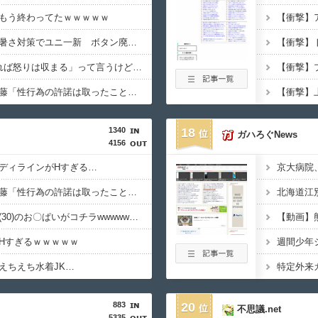
もう終わってたｗｗｗｗｗ
【甲子園】青森山田が暑さ対策でユニ一新 ボタン廃止でTシャツ素材ｗｗｗ
「怒ったら6秒我慢すれば怒りは収まる」って言うけど・・・
【画像】ジャンポケ斎藤「性行為の許諾は取ったことありません」
1340
18
ガハろぐNews
4156
ディラインがHすぎる…
【悲報】ジャンポケ斎藤「性行為の許諾は取ったことありません」
【画像】村重杏奈さん(30)のお〇ぱいがコチラwwwwwwwwwwww
【動画】
Hすぎるｗｗｗｗｗ
えちえち水着JK…
883
20
不思議.net
5335