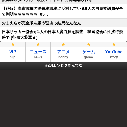
【悲報】高市政権の消費税減税に反対している9人の自民党議員が全
て判明ｗｗｗｗｗｗ [85...
おまえらが完全版を嫌う理由っ結局なんなん
日本サッカー協会が4人の日本人審判員を調査 韓国協会の性接待疑
惑で [征夷大将軍★]
VIP
ニュース
アニメ
ゲーム
YouTube
vip
news
hobby
game
story
©2011
ワロタあんてな