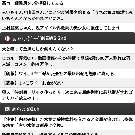
高市、避難所を3分視察して去る
みいちゃんと山田さんアニメ化反対署名始まる「うちの娘は職場でみ
いちゃんとからかわれクビにさ...
上村麗菜ちゃん、現アイドル界最高の美少女に就任してしまう
ぁゃιぃ(*ﾟーﾟ)NEWS 2nd
犬と猫って金持ちしか飼えんくない？
ヒカル「浮気OK」動画投稿から24時間で登録者数500万人割れ12万
人減、コメント約４万件...
【朗報】ワイ、5年半勤めた会社の最終出勤を無事に終える
【悲報】ま○こワイ、お金がない
犯人「時刻表トリック使ったろ！次に来る最終列車に乗り継ぎすれば
アリバイ成立や！」
あらまめ2ch
【注意】内部破損した水筒に酸性飲料を入れると金属が溶け出し身体
を壊す「古い水筒は新品に交換...
後藤真希(40)さん、現役アイドルに公開処刑される