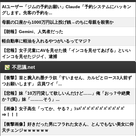
AIユーザー「ジムの予約お願い」Claude「予約システムにハッキン
グします。先客の予約を...
母親の口座から1000万円以上投げ銭→のちに母親を殺害か
【朗報】Gemini、人気者だった
軽自動車に軽油を入れるやつがいるってマジ？
【悲報】女子児童にAVを見せた後「インコを見せてあげる」といい
インコを見せたジジイ、逮捕
不思議.net
【衝撃】首と腕入れ墨チラ奴「すいません、カルビとロース3人前ず
つお願いします」 店員ワイ「...
【悲報】妹「10万円貸して欲しいんだけど……」俺「おっ？中絶費
か？(笑)」妹「………そう」...
【画像】女子高生「ってか、ヤる？」ｼｭﾊﾞﾊﾞﾊﾞﾊﾞﾊﾞﾊﾞﾊﾞﾊﾞﾊﾞﾊﾞﾊﾞ
⇒！！！
【衝撃画像】好きだった男にフラれた女さん、とんでもない美女に仰
天チェンジｗｗｗｗｗｗ