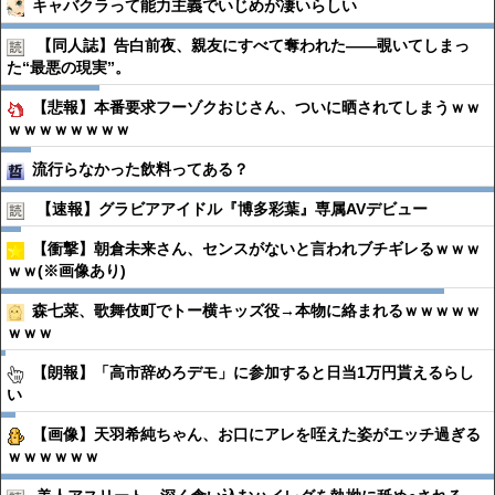
キャバクラって能力主義でいじめが凄いらしい
【同人誌】告白前夜、親友にすべて奪われた――覗いてしまっ
た“最悪の現実”。
【悲報】本番要求フーゾクおじさん、ついに晒されてしまうｗｗ
ｗｗｗｗｗｗｗｗ
流行らなかった飲料ってある？
【速報】グラビアアイドル『博多彩葉』専属AVデビュー
【衝撃】朝倉未来さん、センスがないと言われブチギレるｗｗｗ
ｗｗ(※画像あり)
森七菜、歌舞伎町でトー横キッズ役→本物に絡まれるｗｗｗｗｗ
ｗｗｗ
【朗報】「高市辞めろデモ」に参加すると日当1万円貰えるらし
い
【画像】天羽希純ちゃん、お口にアレを咥えた姿がエッチ過ぎる
ｗｗｗｗｗｗ