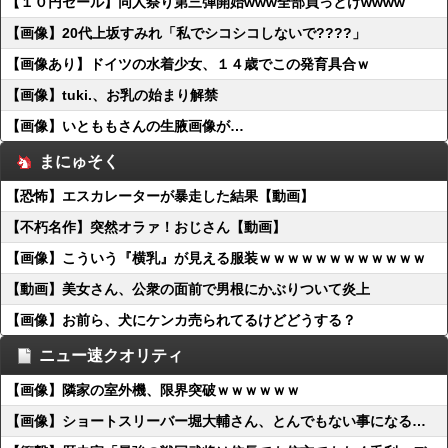
【１０円セール】同人祭り第三弾開始www全部買っとけwwww
【画像】20代上坂すみれ「私でシコシコしないで????」
【画像あり】ドイツの水着少女、１４歳でこの発育具合ｗ
【画像】tuki.、お乳の始まり解禁
【画像】いとももさんの生腋画像が…
まにゅそく
【恐怖】エスカレーターが暴走した結果【動画】
【不朽名作】突然オラァ！おじさん【動画】
【画像】こういう『横乳』が見える服装ｗｗｗｗｗｗｗｗｗｗｗｗ
【動画】美女さん、公衆の面前で男根にかぶりついて炎上
【画像】お前ら、犬にケンカ売られてるけどどうする？
ニュー速クオリティ
【画像】隣家の室外機、限界突破ｗｗｗｗｗｗ
【画像】ショートスリーバー堀大輔さん、とんでもない事になる…