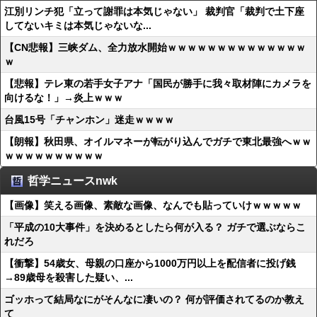
江別リンチ犯「立って謝罪は本気じゃない」 裁判官「裁判で土下座
してないキミは本気じゃないな...
【CN悲報】三峡ダム、全力放水開始ｗｗｗｗｗｗｗｗｗｗｗｗｗｗ
ｗ
【悲報】テレ東の若手女子アナ「国民が勝手に我々取材陣にカメラを
向けるな！」→炎上ｗｗｗ
台風15号「チャンホン」迷走ｗｗｗｗ
【朗報】秋田県、オイルマネーが転がり込んでガチで東北最強へｗｗ
ｗｗｗｗｗｗｗｗｗｗ
哲学ニュースnwk
【画像】笑える画像、素敵な画像、なんでも貼っていけｗｗｗｗｗ
「平成の10大事件」を決めるとしたら何が入る？ ガチで選ぶならこ
れだろ
【衝撃】54歳女、母親の口座から1000万円以上を配信者に投げ銭
→89歳母を殺害した疑い、...
ゴッホって結局なにがそんなに凄いの？ 何が評価されてるのか教え
て