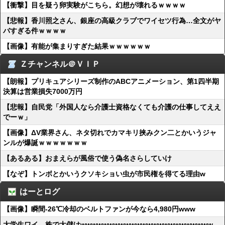
【衝撃】目を疑う卵実験がこちら。幻想が壊れるｗｗｗｗ
【悲報】香川照之さん、銀座の高級クラブでワイセツ行為…全文がヤ
バすぎる件ｗｗｗｗ
【画像】有能が集まりすぎた結果ｗｗｗｗｗｗ
Ｚチャンネル＠ＶＩＰ
【朗報】プリキュアシリーズ制作のABCアニメーション、第1四半期
決算は営業損失7000万円
【悲報】自民党「外国人なら介護士資格なくても介護の仕事してええ
でーｗ」
【画像】ΔV業界さん、ネタ切れでカマキリ挟みクン二とかいうジャ
ンルが爆誕ｗｗｗｗｗｗｗ
【あるある】おまえらが風俗で使う偽名さらしていけ
【なぞ】トンボとかいうクソキショい虫が市民権を得てる理由w
はーとログ
【画像】瞬間-26℃冷却のベルトファンが今なら4,980円www
大学生ワイ、株で大儲けwwwwwwwwwwwwwwwwwwwwwwww