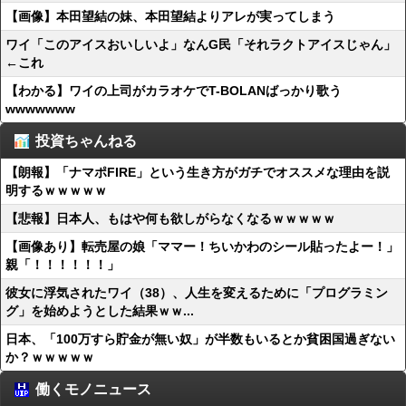
【画像】本田望結の妹、本田望結よりアレが実ってしまう
ワイ「このアイスおいしいよ」なんG民「それラクトアイスじゃん」
←これ
【わかる】ワイの上司がカラオケでT-BOLANばっかり歌う
wwwwwww
投資ちゃんねる
【朗報】「ナマポFIRE」という生き方がガチでオススメな理由を説
明するｗｗｗｗｗ
【悲報】日本人、もはや何も欲しがらなくなるｗｗｗｗｗ
【画像あり】転売屋の娘「ママー！ちいかわのシール貼ったよー！」
親「！！！！！！」
彼女に浮気されたワイ（38）、人生を変えるために「プログラミン
グ」を始めようとした結果ｗｗ...
日本、「100万すら貯金が無い奴」が半数もいるとか貧困国過ぎない
か？ｗｗｗｗｗ
働くモノニュース