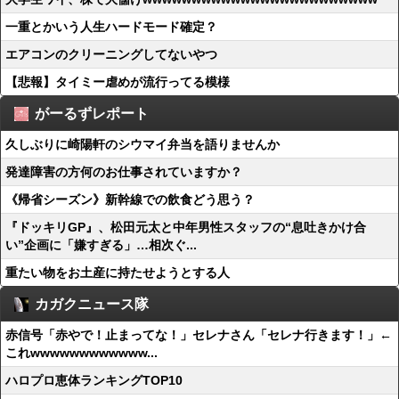
一重とかいう人生ハードモード確定？
エアコンのクリーニングしてないやつ
【悲報】タイミー虐めが流行ってる模様
がーるずレポート
久しぶりに崎陽軒のシウマイ弁当を語りませんか
発達障害の方何のお仕事されていますか？
《帰省シーズン》新幹線での飲食どう思う？
『ドッキリGP』、松田元太と中年男性スタッフの“息吐きかけ合
い”企画に「嫌すぎる」…相次ぐ...
重たい物をお土産に持たせようとする人
カガクニュース隊
赤信号「赤やで！止まってな！」セレナさん「セレナ行きます！」←
これwwwwwwwwwwww...
ハロプロ恵体ランキングTOP10