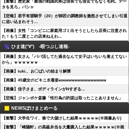
【衝撃】歴史家「最強の戦国武将は信長でも信玄でもなく毛利。デー
タを見ろ」パシャ
【悲報】若手有望騎手（20）が師匠の調教師を激怒させてしまい引退
に追い込まれそう…
【画像】女性「コンビニに家庭用ゴミ出そうとしたら店長に注意され
た！もう二度とこの店来ねえわ...
ひま速(°∀°) -暇つぶし速報-
【画像】女さん「パパ活してた過去なんて女子はいちいち覚えてない
から」ｗｗｗｗｗｗ
【画像】tuki.、お〇ぱいの始まり解禁
【画像】45歳女のビキニ水着姿wwwwwwwwwwwwwww
【画像】佳子さま、ボディラインがHすぎる…
【悲報】ジャンポケ斎藤「性行為の許諾は取ったことありません」
NEWSぽけまとめーる
【衝撃】大学生ワイ、株で大儲けした結果ｗｗｗｗｗ(※画像あり)
【衝撃】「崎陽軒」の高級弁当を大量購入した結果ｗｗｗｗｗ(※画