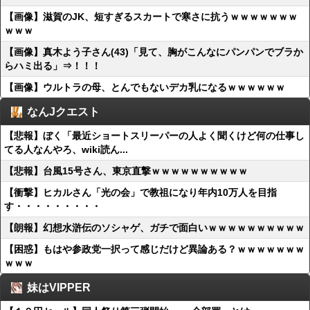
【画像】滋賀のJK、短すぎるスカートで寒さに抗うｗｗｗｗｗｗｗ
ｗｗｗ
【画像】真木よう子さん(43)「見て、胸がこんなにパンパンでブラか
らハミ出る」⇒！！！
【画像】ウルトラの母、とんでもないデカ乳になるｗｗｗｗｗｗ
なんJクエスト
【悲報】ぼく「最近ショートスリーパーの人よく聞くけど何の仕事し
てる人なんやろ、wiki読ん...
【悲報】台風15号さん、東京直撃ｗｗｗｗｗｗｗｗｗｗ
【衝撃】ヒカルさん「光の会」で教祖になり年内10万人を目指
す・・・・・・・・・
【朗報】幻想水滸伝のソシャゲ、ガチで面白いｗｗｗｗｗｗｗｗｗｗ
【困惑】もはや参政党一択って感じだけど異論ある？ｗｗｗｗｗｗｗ
ｗｗｗ
妹はVIPPER