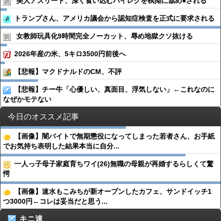
美人アスリート、深く食い込むハイレグを執拗に舐め●︎される
トランプさん、アメリカ議会から認知症検査を正式に要求される
女教師玩具化9時間完全ノーカット、辱め地獄クソ抜ける
2026年産の米、5キロ3500円前後へ
【悲報】マクドナルドのCM、不評
【悲報】チー牛「心優しい、真面目、浮気しない」←これなのに
なぜかモテない
今日のオススメ記事
【画像】闇バイトで無期懲役になってしまった若者さん、お手紙
でお気持ち表明した結果本当に自分...
一人っ子母子家庭育ちワイ(26)無職の母親が再婚するらしくて驚
愕
【画像】速水もこみちが新オープンしたカフェ、サンドイッチ1
つ3000円←コレは妥当だと思う...
キニ速