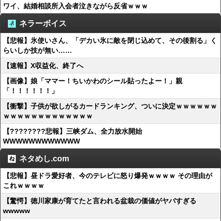
ワイ、結婚相談所入会者泣きながら反省ｗｗｗ
ネラーボイス
【悲報】氷使いさん、「デカい氷に敵を閉じ込めて、その後割る」く
らいしか技が無い……
【速報】X収益化、終了へ
【画像】娘「ママー！ちいかわのシール貼ったよー！」親
「！！！！！！」
【衝撃】子供が欲しがるカードランキング、ついに決定ｗｗｗｗｗｗ
ｗｗｗｗｗｗｗｗｗｗｗｗｗ
【????????悲報】三峡ダム、全力放水開始
WWWWWWWWWWWW
ネタめし.com
【悲報】昼ドラ愛好者、今のテレビに怒り爆発ｗｗｗｗ その理由が
これｗｗｗｗ
【驚愕】徳川家康が育てたと言われる盆栽の価値がヤバすぎる
wwwww