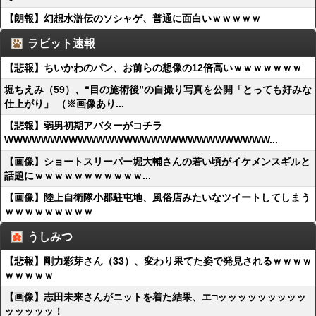
【朗報】幻想水滸伝のソシャゲ、普通に面白いｗｗｗｗｗ
ラビット速報
【悲報】ちいかわのパン、お前らの想像の12倍高いｗｗｗｗｗｗｗ
堀ちえみ（59）、“目の施術後”の自撮り写真を公開「とっても好みな
仕上がり」 （※画像あり...
【悲報】弱男初期アバターがコチラ
WWWWWWWWWWWWWWWWWWWWWWWWWWWWW...
【画像】ショートスリーパー堀大輔さんの若い頃がイケメンスギルと
話題にｗｗｗｗｗｗｗｗｗｗｗ...
【画像】陸上自衛隊小郡駐屯地、風俗店みたいなツイートしてしまう
ｗｗｗｗｗｗｗｗｗ
うしみつ
【悲報】剛力彩芽さん（33）、変わり果てた姿で発見されるｗｗｗｗ
ｗｗｗｗｗ
【画像】志田未来さんがニットを着た結果、エ□ッッッッッッッッッ
ッッッッッ！