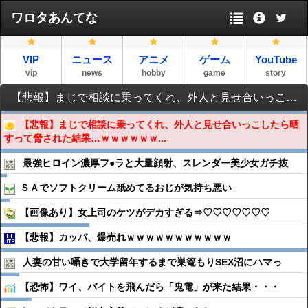
ワロタあんてな
VIP
ニュース
アニメ
ゲーム
YouTube
vip
news
hobby
game
story
【悲報】まじで相談に乗ってくれ、外人と見せ合いっこしたら晒すって脅された結果…ｗｗｗｗｗｗｗｗｗｗｗｗ
【悲報】まじで相談に乗ってくれ、外人と見せ合いっこしたら晒
すって脅された結果…ｗｗｗｗｗｗ...
最強ヒロイン濃厚フ●︎ラと大量顔射、スレンダー美少女ガチ抜
ＳＡでソフトクリーム舐めてるおじが気持ち悪い
【画像あり】女上司のケツがデカすぎる⇒♡♡♡♡♡♡♡
【悲報】カッパ、爆売れｗｗｗｗｗｗｗｗｗｗｗ
人妻の甘い囁きで大学留年するまで巣篭もりSEX沼にハマっ
【恐怖】ワイ、バイトを飛んだら「鬼電」が来た結果・・・