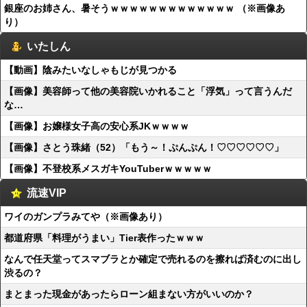
銀座のお姉さん、暑そうｗｗｗｗｗｗｗｗｗｗｗｗｗ （※画像あ
り）
いたしん
【動画】陰みたいなしゃもじが見つかる
【画像】美容師って他の美容院いかれること「浮気」って言うんだ
な…
【画像】お嬢様女子高の安心系JKｗｗｗｗ
【画像】さとう珠緒（52）「もう～！ぷんぷん！♡♡♡♡♡♡」
【画像】不登校系メスガキYouTuberｗｗｗｗｗ
流速VIP
ワイのガンプラみてや（※画像あり）
都道府県「料理がうまい」Tier表作ったｗｗｗ
なんで任天堂ってスマブラとか確定で売れるのを擦れば済むのに出し
渋るの？
まとまった現金があったらローン組まない方がいいのか？