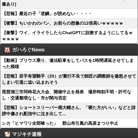
像あり)
【悲報】最近の子「逆鱗」が読めない・・・・
【衝撃】ちいかわのパン、お前らの想像の12倍高いｗｗｗｗｗ
【衝撃】ワイ、イライラしたらChatGPTに説教するようにしてるｗ
ｗｗｗｗ
ガハろぐNews
【動画】プリウス乗り、違法駐車をしてバスを1時間遅延させてしま
った模様
【悲報】若手有望騎手（20）が素行不良で師匠の調教師を激怒させて
しまい引退に追い込まれそう
琵琶湖三市同時花火大会、開催中止を発表 場所時刻不明・許可な
し・交通整理なし・市が関与否定
【悲報】ショートスリーパー堀大輔さん、「寝た方がいい」などと誹
謗中傷され配信中に泣き出して...
シカ「ヒマワリ全部喰った」 郡山布引風の高原まつり中止
マジキチ速報