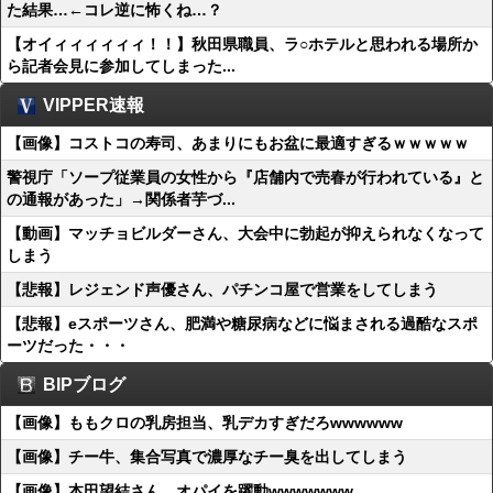
た結果…←コレ逆に怖くね…？
【オイィィィィィィ！！】秋田県職員、ラ○ホテルと思われる場所か
ら記者会見に参加してしまった...
VIPPER速報
【画像】コストコの寿司、あまりにもお盆に最適すぎるｗｗｗｗｗ
警視庁「ソープ従業員の女性から『店舗内で売春が行われている』と
の通報があった」→関係者芋づ...
【動画】マッチョビルダーさん、大会中に勃起が抑えられなくなって
しまう
【悲報】レジェンド声優さん、パチンコ屋で営業をしてしまう
【悲報】eスポーツさん、肥満や糖尿病などに悩まされる過酷なスポ
ーツだった・・・
BIPブログ
【画像】ももクロの乳房担当、乳デカすぎだろwwwwww
【画像】チー牛、集合写真で濃厚なチー臭を出してしまう
【画像】本田望結さん、オパイを躍動wwwwwww