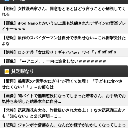
【朗報】女性漫画家さん、同意をとるとはどう言うことか解説してく
れる
【画像】iPod Nanoとかいう史上最も洗練されたデザインの音楽プレ
イヤーｗｗｗ
【悲報】原作のスパイダーマンは自分で糸出せない←これ衝撃受けた
よな
【朗報】ロシア兵「女は殺せ！ギャハハw」 ワイ「」ｻﾞｯｻﾞｯｻﾞｯ
【画像】「●●アニメ」、一向に進化しないｗｗｗｗｗｗｗ
貧乏暇なり
【驚愕】義実家の“素手おにぎり”が汚くて無理！ 「子どもに食べさ
せたくない！！」←お前らは...
【画像】闇バイトで無期懲役になってしまった若者さん、お手紙でお
気持ち表明した結果本当に自分...
【悲報】琵琶湖花火大会、詐欺扱いされ大炎上！！なお琵琶湖三市と
も「知らない」と公式声明←こ...
【悲報】ジャンポケ斎藤さん、なんだか様子がおかしくなってしまっ