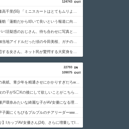
124743
【画像】森高千里(55) 「ミニスカートはとてもムリよ若い子には負けるわ」←ワイらにはブッ刺さりまくってしまうw w w w w w
【衝撃】蓮舫「蓮舫だから叩いて良いという報道に向き合います！」X民「高市だから叩いて良いをやってるのがお前だろ」←これ…w w
【悲報】パパ活疑惑のおじさん、待ち合わせに写真と違う女が来たので逃げようとするも眼鏡を奪われ可哀想なことになっているところを激写されてしまう…
【動画】御当地アイドルだった頃の今田美桜、ガチのマジで可愛くてワイらをびびらせまくってしまうw w w w w w w w
【画像】恋する女さん、ネット民が驚愕する大変身を遂げてしまう←コレは凄過ぎるw w w w w w w w
22793
109075
この漫画の表紙、青少年を精通させにかかりすぎだろwww
【画像】女の子がS◯Xの後にして欲しいことがこちらｗｗｗｗｗｗ
【疑問】瀬戸環奈みたいな綺麗な子がAV女優になる理由wwwwwww
【朗報】甲子園にくちびるプルプルのチアリーダーwwwwwwwwww
【画像あり】IカップAV女優さん(24)、さらに増量してIカップになる