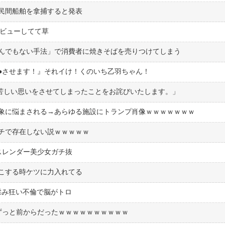
民間船舶を拿捕すると発表
デビューしてて草
んでもない手法」で消費者に焼きそばを売りつけてしまう
●︎させます！』それイけ！くのいち乙羽ちゃん！
皆様、心苦しい思いをさせてしまったことをお詫びいたします。」
象に悩まされる→あらゆる施設にトランプ肖像ｗｗｗｗｗｗｗ
チで存在しない説ｗｗｗｗｗ
スレンダー美少女ガチ抜
こする時ケツに力入れてる
揉み狂い不倫で脳がトロ
"、ずっと前からだったｗｗｗｗｗｗｗｗｗｗ