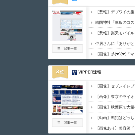
【悲報】デブワイの腹、
靖国神社「軍服のコス
3
VIPPER速報