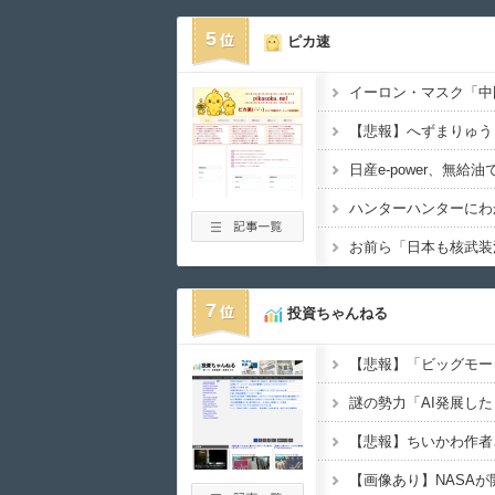
5
ピカ速
お前ら「日本も核武装
7
投資ちゃんねる