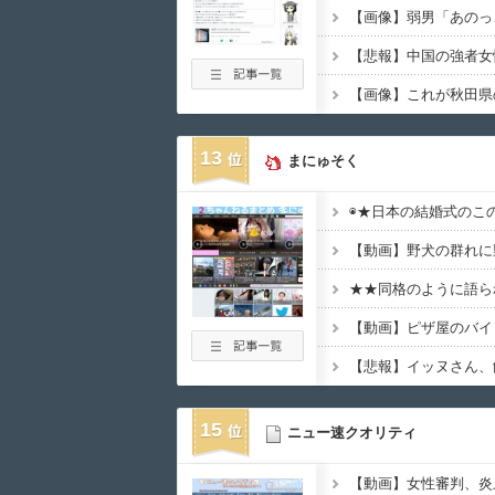
13
まにゅそく
◉★日本の結婚式のこ
15
ニュー速クオリティ
【動画】女性審判、炎