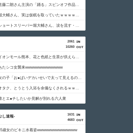
【悲報】佐藤二朗さん主演の「踊る」スピンオフ作品、結局撮影中止が決定・・・・・・・・・
【悲報】堀大輔さん、実は仮眠を取っていたｗｗｗｗｗｗｗｗｗｗ
【悲報】ショートスリーパー堀大輔さん、涙を流す・・・・・・・・・
2061
10260
【画像】イオンモール熊本、花と色紙と生茶が供えられる
たシコ女襲来wwwwwwwwwwwwww
【画像】女の子「お●ぱいデカいせいで太って見えるのまじだるい????」
【速報】オタク、とうとう入浴を余儀なくされるｗｗｗｗｗｗｗ
誰とエ●チしたいか見解が別れる六人衆
1631
つぶし速報-
4683
5歳女のビキニ水着姿wwwwwwwwwwwwwww