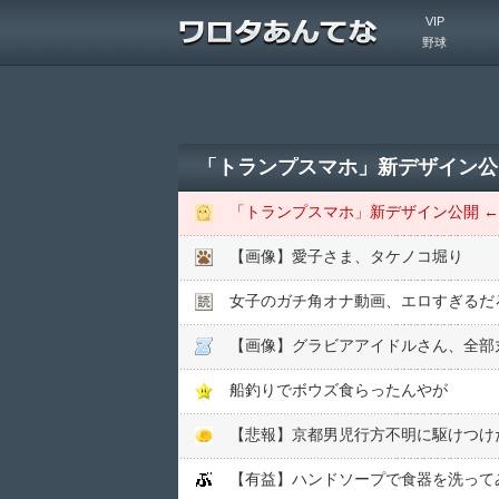
VIP
野球
「トランプスマホ」新デザイン公
「トランプスマホ」新デザイン公開 
【画像】愛子さま、タケノコ堀り
女子のガチ角オナ動画、エロすぎるだ
【画像】グラビアアイドルさん、全部
船釣りでボウズ食らったんやが
【悲報】京都男児行方不明に駆けつけ
【有益】ハンドソープで食器を洗って