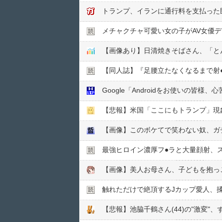
トランプ、イランに通行料を支払った
メチャクチャ可愛い女の子がAV女優
【画像あり】日清焼きそばさん、「と
【同人誌】『足腰立たなくなるまで射
Google「Androidをお使いの
【悲報】米国「ここにもトランプ」現
【画像】このボケてで笑わない奴、ガ
最強ヒロイン濃厚フ●︎ラと大量顔射、
【画像】美人お母さん、子どもを抱っ
触れただけで絶頂するJカップ愛人、
【悲報】池脇千鶴さん(44)の"激変