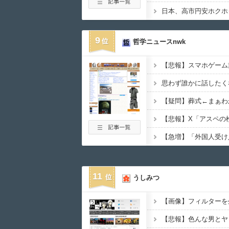
9
哲学ニュースnwk
思わず誰かに話したく
【疑問】葬式←まぁわ
【悲報】X「アスペの検
11
うしみつ