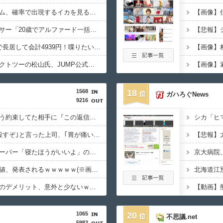
【画像】部屋作りゲーム、確率で出現するイカを見るとクラッシュする不具合が発生ｗｗｗ
【画像】
【画像】インフルエンサー「20歳でアルファード一括で買えちゃう私って素敵」
【画像】居酒屋「6人で長居して会計4939円！喋りたいだけなら公園に行ってくれ（怒」
【画像】サイバーコネクトツーの松山氏、JUMP公式にブロックされる・・・
【画像】
1568
18
ガハろぐNews
9216
【衝撃】マチアプで会う約束してた相手に『この返信』送ったらブロックされた結果ｗｗｗｗｗ
【衝撃】先日ワイに｢殺すぞ｣と言った上司、｢胃が痛い｣とか言い出すｗｗｗｗｗ
【衝撃】ショートスリーパー「寝たほうがいいよ」の一言にブチギレｗｗｗｗｗ(※動画あり)
【衝撃】移民さんの価値、発表されるｗｗｗｗｗ(※画像あり)
【衝撃】左ハンドル車のデメリット、意外と少ないｗｗｗｗｗ
【動画】
1065
20
不思議.net
5982