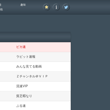
能
趣味
他
ピカ速
ラビット速報
みんな見てる動画
Ｚチャンネル＠ＶＩＰ
流速VIP
貧乏暇なり
ぶる速