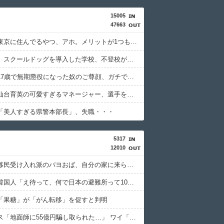
15005
47663
【悲報】東京に住んでるやつ、アホ。メリットが1つもないことが判明
【超朗報】スクールドッグを導入した学校、不登校が激減→JK「犬のために学校行きたくなる」
【悲報】17歳で無期懲役になった奴のご尊顔、ガチで怖い
【悲報】仙台育英の可愛すぎるマネージャー、選手を発情させるウインク
「美人すぎる県警本部長」、失職・・・
5317
12010
【動画】移民受け入れ派のパヨおば、自分の家に来られたら全力で拒否るｗｗｗｗｗｗｗｗｗｗ
【悲報】韓国人「え待って、何で日本の避難所って10年前と同レベルなの(ドン引き
「果糖」が「がん転移」を促すと判明
積水ハウス「地面師に55億円騙し取られた…」 ワイ「はえーかわいそう…会社滅茶苦茶やろなぁ」