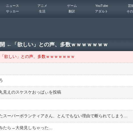
ニュース
アニメ
ゲーム
YouTube
芸
サッカー
生活
翻訳
アダルト
その
開 ←「欲しい」との声、多数ｗｗｗｗｗｗｗ
←「欲しい」との声、多数ｗｗｗｗｗｗｗ
ろ
丸見えのスケスケおっぱぃを投稿
たスーパーボランティアさん、とんでもない理由で断られてしまう…
みたら→大発見しちゃった…