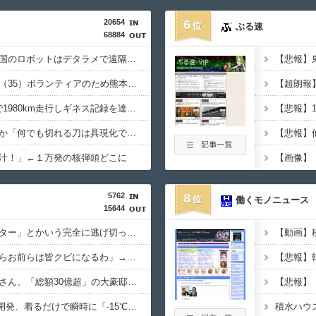
20654
6
ぶる速
68884
イーロン・マスク「中国のロボットはデタラメで遠隔操作してるだけ」
【悲報】へずまりゅう（35）ボランティアのため熊本に行くも体調不良で病院に行く
日産e-power、無給油で1980km走行しギネス記録を達成！→山頂から下ってるだけでした…
ハンターハンターにわか「何でも切れる刀は具現化できない(ﾆﾁｯ」←これ
汁！」←１万発の核弾頭どこに
【画像】
5762
8
働くモノニュース
15644
【悲報】「ビッグモーター」とかいう完全に逃げ切ったゴミクズｗｗｗｗｗ
謎の勢力「AI発展したらお前らは皆クビになるわ」→未だかつてAIのせいで失業したG民が0人の理由
【悲報】ちいかわ作者さん、「総額30億超」の大豪邸を建てる！？ｗｗｗｗｗ
【悲報】
【画像あり】NASAが開発、着るだけで瞬時に「-15℃冷却」する冷感ポンチョ3,980円！