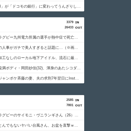
「住信SBI」が「ドコモの銀行」に変わってうんざりしてるやつｗｗｗｗｗｗｗ
3379
26433
【訃報】ラグビー九州電力所属の選手が熱中症で死亡 フィジー出身の26歳
安川電機の人事がガチで美人すぎると話題に…（※画像あり）
【画像】加工なしのローカル地下アイドル、流石に厳しいwwwwww
【動画】役満ボディ・岡田紗佳(32)、渾身のあたシコダンスwwwwwww
【悲報】ジャンポケ斉藤の妻、夫の求刑7年翌日にInstagram更新「楽しすぎた」
2585
7801
【戦慄】ラグビーのサイモニ・ヴニランギさん（26）、練習中の熱中症で急死・・・・・・・・・
【悲報】とんでもないヤバい台風さん、お盆を直撃ｗｗｗｗｗｗｗｗｗｗ