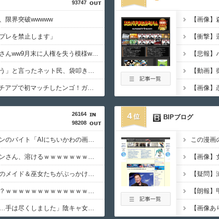
93747
限界突破wwwww
プレを禁止します」
【悲報】楽天モバイルさんww9月末に人権を失う模様wwwww
仲居さんに「ありがとう」と言ったネット民、袋叩きにされてしまう…
【画像】彡(❤︎)(❤︎)「マチアプで初マッチしたンゴ！ガチで可愛い女子大生????」ｼｺｼｺｼｺｼｺｼｺ
26164
4
BIPブログ
98208
【画像】セブンイレブンのバイト「AIにちいかわの画像を食わせてっと………できた！」
【画像】東京のライオンさん、溶けるｗｗｗｗｗｗｗｗｗｗｗｗｗｗｗｗｗｗｗｗｗｗ
【画像】秋葉原で大量のメイド＆巫女たちがぶっかけ祭ｗｗｗｗｗｗｗｗｗｗｗ
【動画】戦犯はどっち？ｗｗｗｗｗｗｗｗｗｗｗｗｗｗｗｗｗｗｗｗ
【画像あり】美容師「…手は尽くしました」陰キャ女子「…ﾋｭｯ」→結果・・・