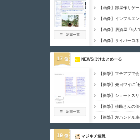
17
NEWSぽけまとめーる
19
マジキチ速報