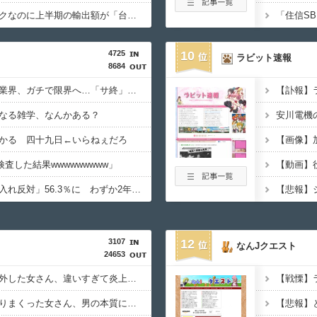
日本、高市円安ホクホクなのに上半期の輸出額が「台湾と韓国」に抜かれるｗｗｗｗｗ
4725
10
ラビット速報
8684
【悲報】スマホゲーム業界、ガチで限界へ…「サ終」相次ぎ倒産が過去最多ペース “当たれば一攫千金”の時代が終わる
なる雑学、なんかある？
かる 四十九日←いらねぇだろ
査した結果wwwwwwwww」
【急増】「外国人受け入れ反対」56.3％に わずか2年で20.7ポイント増、東大調査「若い世代ほど増加」
3107
12
なんJクエスト
24653
【画像】フィルターを外した女さん、違いすぎて炎上してしまうｗｗｗｗｗｗｗｗｗｗｗ
【悲報】色んな男とヤりまくった女さん、男の本質に気付く⇒ｗｗ