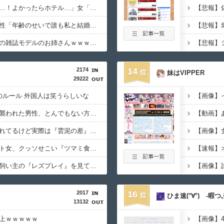
【画像】弱男「あのっ…！よかったらホテル…」女「ぷっｗｗｗｗｗ」⇒
【悲報】中国の強者女性「年齢のせいで誰も私と結婚してくれない」⇒！！
【画像】これが秋田県の雑誌モデルのお姉さんｗｗｗｗｗｗｗｗｗｗ
2174
14
妹はVIPPER
29222
のルール 外国人は笑うらしいな
【動画】野犬の群れに襲われた男性、とんでもない方法で制圧するｗｗｗｗｗｗｗ
【動画】あ
★★同格のように語られてるけど実際は『雲泥の差』があるものと言えば？
【動画】ピザ屋のバイト女、クッソせこい『ツマミ食い』をして炎上
【悲報】イッヌさん、飼い主の『レズプレイ』を見てドン引き・・・
【画像】
2017
16
ひま速(°∀°) -暇
13132
上ｗｗｗｗｗ
【画像】4