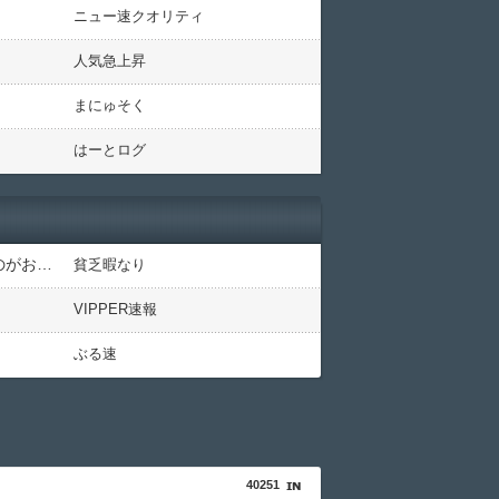
ニュー速クオリティ
人気急上昇
まにゅそく
はーとログ
【衝撃】蓮舫「蓮舫だから叩いて良いという報道に向き合います！」X民「高市だから叩いて良いをやってるのがお前だろ」←これ…w w
貧乏暇なり
VIPPER速報
ぶる速
40251