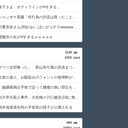
佳子さま、ボディラインがHすぎる…
【悲報】ジャンポケ斎藤「性行為の許諾は取ったことありません」
【画像】村重杏奈さん(30)のお〇ぱいがコチラwwwwwwwwwwww
避難所の女がHすぎるｗｗｗｗｗ
1149
6302
シカ「ヒマワリ全部喰った」 郡山布引風の高原まつり中止
【悲報】太鼓の達人、お馴染みのフォントの使用料が年間6万から年間320万になったので変更に
京大病院、脳腫瘍摘出手術で誤って腫瘍の無い部位を摘出 脳幹など損傷受け植物状態に
北海道江別大学生殺人事件、主犯格の川口被告(19)に無期懲役の判決
熊本地震発生時の手術室の様子が公開される
999
10054