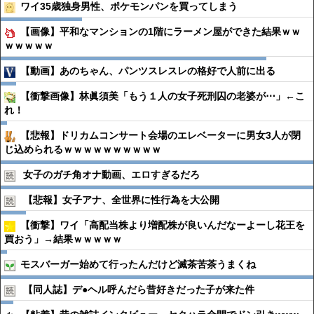
ワイ35歳独身男性、ポケモンパンを買ってしまう
【画像】平和なマンションの1階にラーメン屋ができた結果ｗｗ
ｗｗｗｗｗ
【動画】あのちゃん、パンツスレスレの格好で人前に出る
【衝撃画像】林眞須美「もう１人の女子死刑囚の老婆が⋯」←こ
れ！
【悲報】ドリカムコンサート会場のエレベーターに男女3人が閉
じ込められるｗｗｗｗｗｗｗｗｗｗ
女子のガチ角オナ動画、エロすぎるだろ
【悲報】女子アナ、全世界に性行為を大公開
【衝撃】ワイ「高配当株より増配株が良いんだなーよーし花王を
買おう」→結果ｗｗｗｗｗ
モスバーガー始めて行ったんだけど滅茶苦茶うまくね
【同人誌】デ●︎ヘル呼んだら昔好きだった子が来た件