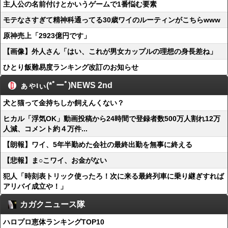
主人公の名前付けとかいうゲームで1番悩む要素
モテなさすぎて精神科通ってる30歳ワイのルーティンがこちらwww
原神売上「2923億円です」
【画像】外人さん「はい、これが男女カップルの理想の身長差ね」
ひとり飯難易度ランキング改訂のお知らせ
ぁゃιぃ(*ﾟーﾟ)NEWS 2nd
犬と猫って金持ちしか飼えんくない？
ヒカル「浮気OK」動画投稿から24時間で登録者数500万人割れ12万
人減、コメント約４万件...
【朗報】ワイ、5年半勤めた会社の最終出勤を無事に終える
【悲報】ま○こワイ、お金がない
犯人「時刻表トリック使ったろ！次に来る最終列車に乗り継ぎすれば
アリバイ成立や！」
カガクニュース隊
ハロプロ恵体ランキングTOP10