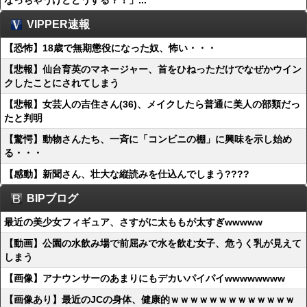
なっちゃうけどどうする？！」...
VIPPER速報
【恐怖】18歳で無期懲役になった奴、怖い・・・
【悲報】仙台育英のマネージャー、首をひねっただけでなぜかウイン
クしたことにされてしまう
【悲報】女芸人の吉住さん(36)、メイクしたら普通に美人の部類だっ
たと判明
【驚愕】動物さんたち、一斉に「コンビニの棚」に興味を示し始め
る・・・
【感動】新聞さん、壮大な縦読みを仕込んでしまう????
BIPブログ
最近の美少女フィギュア、さすがに太ももが太すぎwwwww
【動画】公園の水飲み場で前屈みで水を飲む女子、危うく乳が見えて
しまう
【画像】アナウンサーのあまりにもデカいパイパイwwwwwwww
【画像あり】最近のJCの身体、健康的ｗｗｗｗｗｗｗｗｗｗｗｗｗ