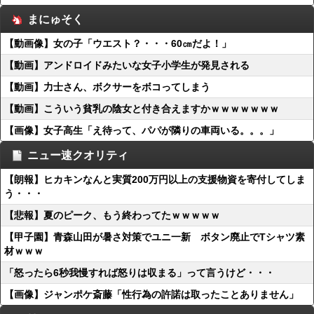
まにゅそく
【動画像】女の子「ウエスト？・・・60㎝だよ！」
【動画】アンドロイドみたいな女子小学生が発見される
【動画】力士さん、ボクサーをボコってしまう
【動画】こういう貧乳の陰女と付き合えますかｗｗｗｗｗｗｗ
【画像】女子高生「え待って、パパが隣りの車両いる。。。」
ニュー速クオリティ
【朗報】ヒカキンなんと実質200万円以上の支援物資を寄付してしま
う・・・
【悲報】夏のピーク、もう終わってたｗｗｗｗｗ
【甲子園】青森山田が暑さ対策でユニ一新 ボタン廃止でTシャツ素
材ｗｗｗ
「怒ったら6秒我慢すれば怒りは収まる」って言うけど・・・
【画像】ジャンポケ斎藤「性行為の許諾は取ったことありません」