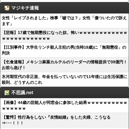
マジキチ速報
女性「レイプされました」検事「嘘では？」女性「傷ついたので訴え
ます」
【悲報】17歳で無期懲役になった奴、怖いｗｗｗｗｗｗｗｗｗｗｗｗ
ｗｗｗｗｗｗｗｗｗｗｗｗ
【江別事件】大学生リンチ殺人主犯の男(当時18歳)に「無期懲役」の
判決
【乞食速報】メキシコ麻薬カルテルのリーダーの情報提供で39億円！
お前ら急げ！
氷河期世代の非正規、年金を払っていないので11年後には生活保護に
殺到、どうすんのこれ
不思議.net
【画像】44歳の芸能人が同窓会に参加した結果ｗｗｗｗｗｗｗｗｗｗ
ｗｗｗｗｗｗ
【驚愕】性行為をしない『友情結婚』をした夫婦、こうなる
⇒･･･！！！