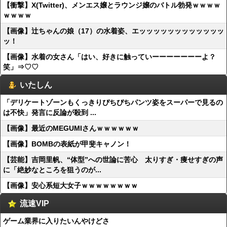
【衝撃】X(Twitter)、メンエス嬢とラウンジ嬢のバトル勃発ｗｗｗｗ
ｗｗｗｗ
【画像】辻ちゃんの娘（17）の水着姿、エッッッッッッッッッッッッ
ッ！
【画像】水着の女さん「はい、好きに触っていーーーーーーーよ？
笑」⇒♡♡
いたしん
「デリケートゾーンもくっきりぴちぴちパンツ姿をスーパーで見るの
は不快」発言に反論が殺到 ...
【画像】最近のMEGUMIさんｗｗｗｗｗｗ
【画像】BOMBの表紙が甲斐キャノン！
【芸能】吉岡里帆、“体型”への世論に苦心 太りすぎ・痩せすぎの声
に「絶妙なところを狙うのが...
【画像】安心系短大女子ｗｗｗｗｗｗｗｗ
流速VIP
ゲーム業界に入りたいんやけどさ