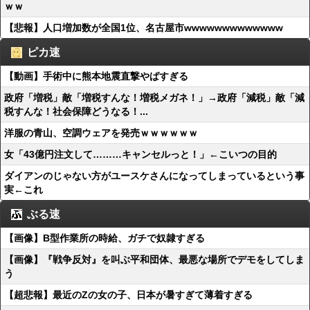
ｗｗ
【悲報】人口増加数が全国1位、名古屋市wwwwwwwwwwwww
ピカ速
【動画】手術中に熊本地震直撃やばすぎる
政府「増税」敵「増税すんな！増税メガネ！」→政府「減税」敵「減
税すんな！社会保障どうなる！...
洋服の青山、空調ウェアを発売ｗｗｗｗｗｗ
女「43億円注文して………キャンセルっと！」←こいつの目的
ダイアンのじゃない方がユースケさんになってしまっているという事
実←これ
ぶる速
【画像】B型作業所の時給、ガチで奴隷すぎる
【画像】『戦争反対』を叫ぶ平和団体、最悪な場所でデモをしてしま
う
【超悲報】最近のZの女の子、日本が暑すぎて薄着すぎる