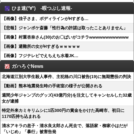
ひま速(°∀°) -暇つぶし速報-
【画像】佳子さま、ボディラインがHすぎる…
【悲報】ジャンポケ斎藤「性行為の許諾は取ったことありません」
【画像】村重杏奈さん(30)のお〇ぱいがコチラwwwwwwwwwwww
【画像】避難所の女がHすぎるｗｗｗｗｗ
【画像】フジテレビでえちえち水着JK…
ガハろぐNews
北海道江別大学生殺人事件、主犯格の川口被告(19)に無期懲役の判決
【動画】熊本地震発生時の手術室の様子が公開される
週間少年ジャンプのグッズ(43億円分)を注文してキャンセルした32歳
女が逮捕
特定外来カミキリムシに1匹300円の賞金をかけた高崎市、初日に
1170匹持ち込まれる
清水アキラの息子・清水良太郎さん死去で、落語家・柳家小はだが
「いじめ」「暴行」被害告発