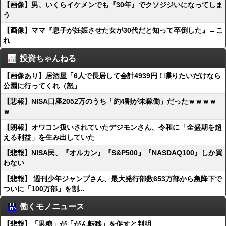
【画像】男、いくらイケメンでも『30年』でクソジジいになってしま
う
【画像】ママ『息子が妊娠させた女が30代だと知って卒倒した』←こ
れ
投資ちゃんねる
【画像あり】居酒屋「6人で長居して会計4939円！喋りたいだけなら
公園に行ってくれ（怒」
【悲報】NISA口座2052万のうち「約4割が未稼働」だったｗｗｗｗ
ｗ
【朗報】オワコン扱いされていたデジモンさん、令和に「全盛期を超
える利益」を生み出していた
【悲報】NISA民、『オルカン』『S&P500』『NASDAQ100』しか買
わない
【悲報】 週刊少年ジャンプさん、最大発行部数653万部から急降下で
ついに「100万部」を割...
働くモノニュース
【悲報】「果糖」が「がん転移」を促すと判明