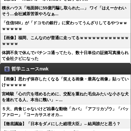
積水ハウス「地面師に55億円騙し取られた…」 ワイ「はえーかわい
そう…会社滅茶苦茶やろなぁ...
「住信SBI」が「ドコモの銀行」に変わってうんざりしてるやつｗｗ
ｗｗｗｗｗ
【画像】福岡、こんなのが普通に走ってるｗｗｗｗｗｗｗｗｗｗｗｗ
ｗｗｗｗ
体調不良で休んでパチンコ通ってたら、数十日単位の証拠写真撮られ
て会社クビになった
哲学ニュースnwk
【画像】思わず保存したくなる「笑える画像・最高な画像」貼ってい
けｗｗｗｗｗ
宮崎駿「心の穴を埋めるために、交配を重ねた毛虫みたいな小さな犬
を連れてる人、本当に醜い」←...
５大、肉食じゃないけど凶暴な動物「カバ」「アフリカゾウ」「バッ
ファロー」「コーカサスオオカ...
【徹底議論】「日本をダメにした総理大臣」←結局誰だと思う？