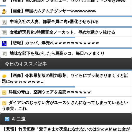
【粘着】昔の雑誌インタビュー、セクハラ全開でドン引きwww
【画像】韓国のムチムチダンサーwwwwwwww
中途入社の人妻、部署全員に肉●︎器化させられる
女教師玩具化9時間完全ノーカット、辱め地獄クソ抜ける
【悲報】カッパ、爆売れｗｗｗｗｗｗｗｗｗｗｗ
地味な部下を脱がしたら最高シコ、毎日ハメまくり
今日のオススメ記事
【画像】令和最新版の剛力彩芽、ワイらにブッ刺さりまくりと話
題にw w w w w w w ...
洋服の青山、空調ウェアを発売ｗｗｗｗｗｗ
ダイアンのじゃない方がユースケさんになってしまっているとい
う事実←これ
キニ速
【悲報】竹田恒泰「愛子さまが天皇になれないのはSnow Manに女が