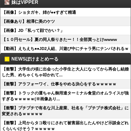
妹はVIPPER
【画像】ショタガキ、姉が●●すぎて精通
【画像あり】相澤仁美のケツ
【画像】JD「私って顔でかい？」
【１０円セール】夏の同人祭りきたー！！全部買っとけwwww
【動画】えちえち●●JD2人組、川遊び中にチャラ男にナンパされるｗ
NEWSぽけまとめーる
【衝撃】大学生の頃に出会った小学生と大人になってから再会し結婚
した男、めちゃくちゃ叩かれて...
【衝撃】アラフォーワイ、仕事をやめる決心をするｗｗｗｗｗ
【衝撃】トラックの運ちゃん御用達ターミナル食堂のオムライスが強
すぎるｗｗｗｗｗ(※画像あり...
【衝撃】プチプチで有名な川上産業、社名を「プチプチ株式会社」に
変更されるｗｗｗｗｗ
【衝撃】上司からタコ殴りにされて被害届出したんやけど示談金どれ
くらいいけそう？ｗｗｗｗｗ