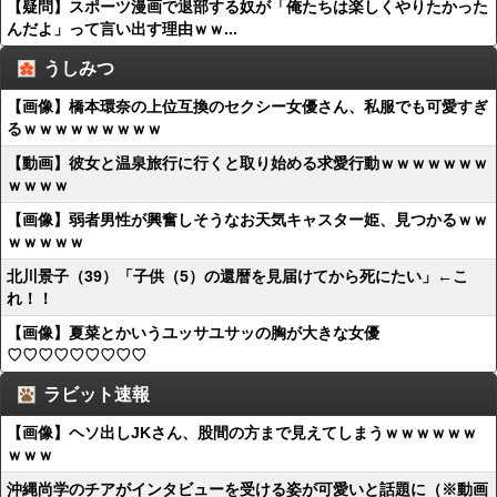
【疑問】スポーツ漫画で退部する奴が「俺たちは楽しくやりたかった
んだよ」って言い出す理由ｗｗ...
うしみつ
【画像】橋本環奈の上位互換のセクシー女優さん、私服でも可愛すぎ
るｗｗｗｗｗｗｗｗｗ
【動画】彼女と温泉旅行に行くと取り始める求愛行動ｗｗｗｗｗｗｗ
ｗｗｗｗ
【画像】弱者男性が興奮しそうなお天気キャスター姫、見つかるｗｗ
ｗｗｗｗｗ
北川景子（39）「子供（5）の還暦を見届けてから死にたい」←こ
れ！！
【画像】夏菜とかいうユッサユサッの胸が大きな女優
♡♡♡♡♡♡♡♡♡
ラビット速報
【画像】ヘソ出しJKさん、股間の方まで見えてしまうｗｗｗｗｗｗ
ｗｗｗ
沖縄尚学のチアがインタビューを受ける姿が可愛いと話題に（※動画