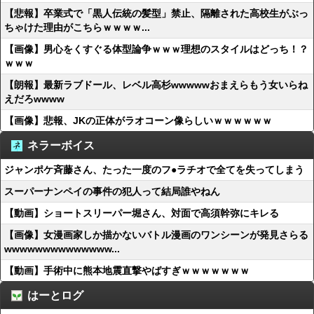
【悲報】卒業式で「黒人伝統の髪型」禁止、隔離された高校生がぶっ
ちゃけた理由がこちらｗｗｗｗ...
【画像】男心をくすぐる体型論争ｗｗｗ理想のスタイルはどっち！？
ｗｗｗ
【朗報】最新ラブドール、レベル高杉wwwwwおまえらもう女いらね
えだろwwww
【画像】悲報、JKの正体がラオコーン像らしいｗｗｗｗｗｗ
ネラーボイス
ジャンポケ斉藤さん、たった一度のフ●ラチオで全てを失ってしまう
スーパーナンペイの事件の犯人って結局誰やねん
【動画】ショートスリーパー堀さん、対面で高須幹弥にキレる
【画像】女漫画家しか描かないバトル漫画のワンシーンが発見さらる
wwwwwwwwwwwwww...
【動画】手術中に熊本地震直撃やばすぎｗｗｗｗｗｗｗ
はーとログ