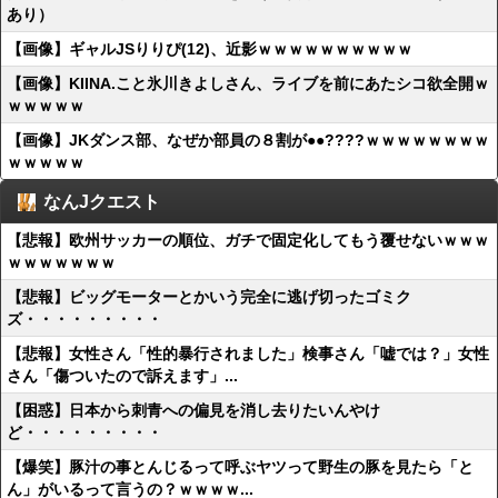
あり）
【画像】ギャルJSりりぴ(12)、近影ｗｗｗｗｗｗｗｗｗｗ
【画像】KIINA.こと氷川きよしさん、ライブを前にあたシコ欲全開ｗ
ｗｗｗｗｗ
【画像】JKダンス部、なぜか部員の８割が●●????ｗｗｗｗｗｗｗｗ
ｗｗｗｗｗ
なんJクエスト
【悲報】欧州サッカーの順位、ガチで固定化してもう覆せないｗｗｗ
ｗｗｗｗｗｗｗ
【悲報】ビッグモーターとかいう完全に逃げ切ったゴミク
ズ・・・・・・・・・
【悲報】女性さん「性的暴行されました」検事さん「嘘では？」女性
さん「傷ついたので訴えます」...
【困惑】日本から刺青への偏見を消し去りたいんやけ
ど・・・・・・・・・
【爆笑】豚汁の事とんじるって呼ぶヤツって野生の豚を見たら「と
ん」がいるって言うの？ｗｗｗｗ...