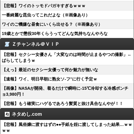
【悲報】ワイのトッモドパガキすぎるｗｗｗ
一番綺麗な昆虫ってこれだよな（※画像あり）
ワイのご機嫌な昼食にいくら出せる？（※画像あり）
19歳とかで懲役30年くらうってどんな気持ちなんやろな
Ｚチャンネル＠ＶＩＰ
【悲報】セクシー女優さん「大変なのは時間が止まるやつの撮影」←
ばらしてしまうｗ
【えっ】最近のセクシー女優って何か魅力が無いな
【速報】ワイ、明日早朝に熟女ソ-フ°に行く予定ｗ
【画像】NASAが開発、着るだけで瞬時に-15℃冷却する冷感ポンチ
ョ3,980円！
【悲報】もう確実にハゲるであろう髪質と抜け具合なんやが！！
ネタめし.com
【悲報】風俗嬢に渡すはずの●●手紙を姪に渡してしまった結果…ｗｗ
ｗｗ