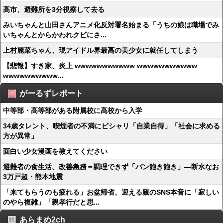
高市、避難所を3分視察して去る
みいちゃんと山田さんアニメ化反対署名始まる「うちの娘は職場でみ
いちゃんとからかわれクビにさ...
上村麗菜ちゃん、現アイドル界最高の美少女に就任してしまう
【悲報】すき家、炎上 wwwwwwwwwww wwwwwwwwwww
wwwwwwwwww...
がーるずレポート
中等部・高等部がある附属校に高校から入学
34歳タレント、喫煙者の不満にピシャリ「自業自得」「社会に求める
方が異常」
面白い少女漫画を教えてください
避難者の食生活、改善急務＝調理できず「パン飽き飽き」―断水なお
3万戸超・熊本地震
「来てもらうのも疲れる」お盆帰省、迎える親のSNS本音に「寂しい
のやら複雑」「親孝行だと思...
あらまめ2ch