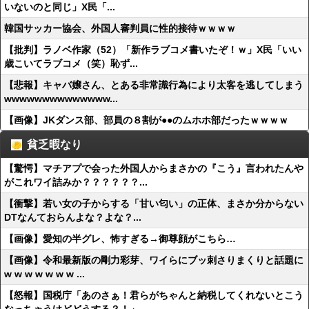
いないのと同じ」X民「...
韓国サッカー協会、外国人審判員に性的接待ｗｗｗｗ
【批判】ラノベ作家（52）「新作ラブコメ書いたぞ！ｗ」X民「いい
歳こいてラブコメ（笑）恥ず...
【悲報】キャバ嬢さん、とある非常識行為により太客を逃してしまう
wwwwwwwwwwwwww...
【画像】JKダンス部、部員の８割が●●のムホホ部だったｗｗｗｗ
貧乏暇なり
【驚愕】マチアプで会った外国人からまさかの『こう』言われたんや
がこれワイ詰みか？？？？？？...
【衝撃】若い女の子からする「甘い匂い」の正体、まさか分からない
DTなんておらんよな？よな？...
【画像】愛知の半グレ、怖すぎる→御尊顔がこちら…
【画像】令和最新版の剛力彩芽、ワイらにブッ刺さりまくりと話題に
w w w w w w w ...
【怒報】国税庁「あのさぁ！君らがちゃんと納税してくれないとこう