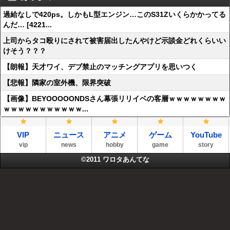
過給なしで420ps。しかもL型エンジン…このS31Zいくらかかってる
んだ… [4221...
上司からタコ殴りにされて被害届出したんやけど示談金どれくらいい
けそう？？？
【朗報】天才ワイ、デブ禁止のマッチングアプリを思いつく
【悲報】隣家の室外機、限界突破
【画像】BEYOOOOONDSさん幕張リリイベの客層ｗｗｗｗｗｗｗｗ
ｗｗｗｗｗｗｗｗｗｗｗ...
VIP
ニュース
アニメ
ゲーム
YouTube
vip
news
hobby
game
story
©2011
ワロタあんてな