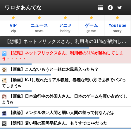
ワロタあんてな
VIP
ニュース
アニメ
ゲーム
YouTube
vip
news
hobby
game
story
【悲報】ネットフリックスさん、利用者の31%が解約してしまう・・・・・
【悲報】ネットフリックスさん、利用者の31%が解約してしま
う・・・・・
【画像】こんないもうと一緒にお風呂入ったら？
【動画】K-1に現れたリアル春麗、春麗な戦い方で世界でバズっ
てしまうw
【画像】日本旅行中の外国人さん、日本のゲームを買い占めてし
まうw
【議論】メンタル強い人間と弱い人間の差って何なんだよ
【朗報】若い頃の高岡早紀さん、もうすでに●●だった