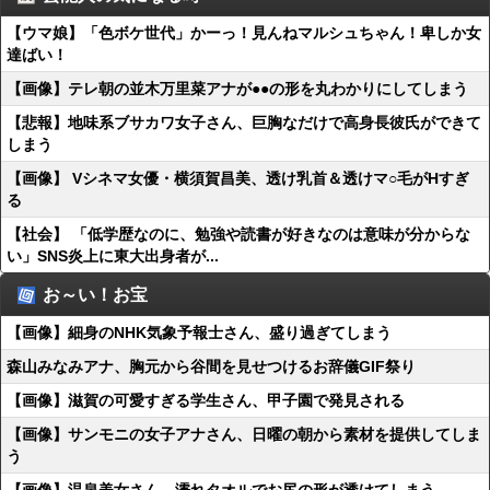
【ウマ娘】「色ボケ世代」かーっ！見んねマルシュちゃん！卑しか女
達ばい！
【画像】テレ朝の並木万里菜アナが●●の形を丸わかりにしてしまう
【悲報】地味系ブサカワ女子さん、巨胸なだけで高身長彼氏ができて
しまう
【画像】 Vシネマ女優・横須賀昌美、透け乳首＆透けマ○毛がHすぎ
る
【社会】 「低学歴なのに、勉強や読書が好きなのは意味が分からな
い」SNS炎上に東大出身者が...
お～い！お宝
【画像】細身のNHK気象予報士さん、盛り過ぎてしまう
森山みなみアナ、胸元から谷間を見せつけるお辞儀GIF祭り
【画像】滋賀の可愛すぎる学生さん、甲子園で発見される
【画像】サンモニの女子アナさん、日曜の朝から素材を提供してしま
う