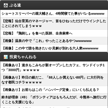
ぶる速
ショートスリーパーの堀大輔さん、4時間寝てた事がバレるwwwww
【悲報】仙台育英のマネージャー、首をひねっただけでウインクした
ことにされてしまうｗｗｗ
【悲報】『鶏刺し』を食べた医師、全身麻痺へ
【画像】温泉の中で「これ」やったことあるやつwwwwww
【画像】この中で誰を抱きたいか見解が別れる六人衆wwwwww
投資ちゃんねる
【画像あり】速水もこみちが新オープンしたカフェ、サンドイッチ1
つ「3000円」ｗｗｗｗｗ
【画像あり】昨日の銀だこ、「88人しか買えない88円」に大行列を
なす都民コチラｗｗｗｗｗ
【画像あり】お前らはこの「ハンバーグ定食」にいくら払える？
鈴木紗理奈（49）「ボランティアはもちろんだが、今熊本へ旅行に行
くことも支援になる」