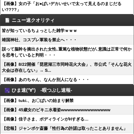
【画像】女の子「お●ぱいデカいせいで太って見えるのまじだる
い????」
ニュー速クオリティ
皆が知っているちょっとした雑学ｗｗｗ
靖国神社、コスプレ軍装を禁止へ・・・
誤って脳幹を摘出された女性､重篤な植物状態だが､意識は正常で何か
を思考していると判明・・・
【画像】8/22開催「琵琶湖三市同時花火大会」、市公式「そんな花火
大会は存在しない」→ S...
【画像】あのちゃん、なんか別人になる・・・
ひま速(°∀°) -暇つぶし速報-
【画像】tuki.、お〇ぱいの始まり解禁
【画像】45歳女のビキニ水着姿wwwwwwwwwwwwwww
【画像】佳子さま、ボディラインがHすぎる…
【悲報】ジャンポケ斎藤「性行為の許諾は取ったことありません」