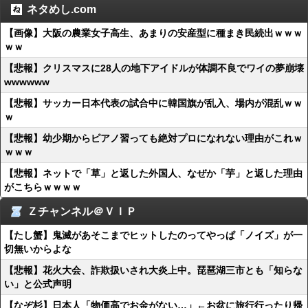
ネタめし.com
【画像】大阪の農業女子高生、あまりの安産型に種まき民続出ｗｗｗ
ｗｗ
【悲報】クリスマスに28人の地下アイドルが体調不良でワイの夢崩壊
wwwwww
【悲報】サッカー日本代表の試合中に韓国旗が乱入、場内が混乱ｗｗ
ｗ
【悲報】幼少期からピアノ習っても絶対プロになれない理由がこれｗ
ｗｗｗ
【悲報】ネットで「草」と返した外国人、なぜか「芋」と返した理由
がこちらｗｗｗｗ
Ｚチャンネル＠ＶＩＰ
【たし蟹】鬼滅があそこまでヒットしたのってやっぱ「ノイズ」が一
切無いからよな
【悲報】花火大会、詐欺扱いされ大炎上中。琵琶湖三市とも「知らな
い」と公式声明
【なぞ杉】日本人「物価高でお金がない…」←お盆に旅行行ったり帰