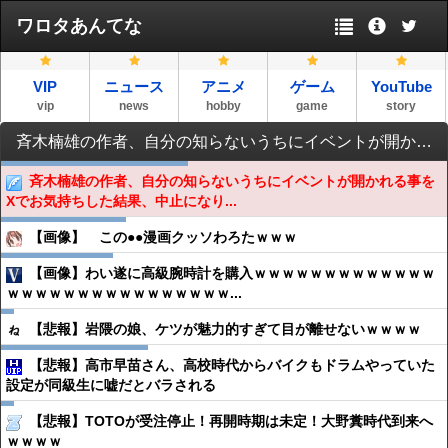
ワロタあんてな
VIP
ニュース
アニメ
ゲーム
YouTube
vip
news
hobby
game
story
斉木楠雄の作者、自分の知らないうちにイベントが開かれる事をXでお気持ちした結果、中止になりそうで焦るｗｗｗｗ
斉木楠雄の作者、自分の知らないうちにイベントが開かれる事を
Xでお気持ちした結果、中止になり...
【画像】 この●●漫画クッソわろたｗｗｗ
【画像】わい遂に高級腕時計を購入ｗｗｗｗｗｗｗｗｗｗｗｗｗ
ｗｗｗｗｗｗｗｗｗｗｗｗｗｗｗｗ...
【悲報】岩隈の娘、ケツが魅力的すぎて目が離せないｗｗｗｗ
【悲報】高市早苗さん、高校時代からバイクもドラムやっていた
設定が同級生に嘘だとバラされる
【悲報】TOTOが受注停止！再開時期は未定！大野糞時代到来へ
ｗｗｗｗ