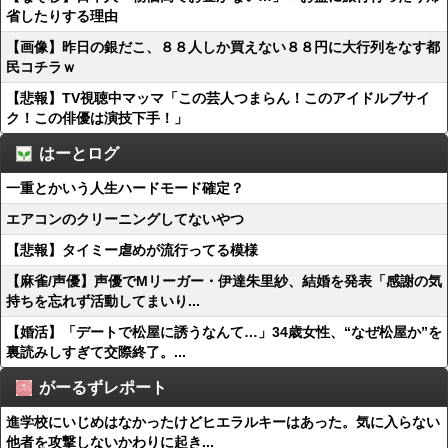
省したりする理由
【画像】昨日の銀だこ、８８人しか買えない８８円に大行列をなす都
民コチラｗ
【悲報】TV視聴中マッマ「この芸人つまらん！このアイドルブサイ
ク！この俳優は演技下手！」
はーとログ
一重とかいう人生ハードモード確定？
エアコンのクリーニングしてないやつ
【悲報】タイミー虐めが流行ってる模様
【麻雀/声優】声優でMリーガー・伊達朱里紗、結婚を発表「感謝の気
持ちを忘れず活動してまいり...
【婚活】「デートで松屋に誘うなんて…」34歳女性、“なぜ松屋か”を
裏読みしすぎて交際終了。...
がーるずレポート
進学校にいじめはなかったけどヒエラルキーはあった。気に入らない
他者を攻撃しないかわりに起き...