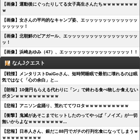
【画像】運動後にぐったりしてる女子高生さんたちｗｗｗｗｗｗｗｗ
ｗ
【画像】女さんの平均的なキャンプ姿、エッッッッッッッッッッッッ
ッッッッッ！
【画像】北朝鮮のビアガール、エッッッッッッッッッッッッッッッッ
ッ！
【画像】浜崎あゆみ（47）、エッッッッッッッッッッッッッッッ！！
なんJクエスト
【戦慄】メンタリストDaiGoさん、短時間睡眠で最初に壊れるのは眠
気ではなく「心の余白」と...
【朗報】10億円もらえる代わりに「ン」で終わる食べ物しか食えない
ボタンｗｗｗｗｗｗｗｗｗｗ
【悲報】アニソン盆踊り、荒れててワロタｗｗｗｗｗｗｗｗｗｗ
【衝撃】鬼滅があそこまでヒットしたのってやっぱ「ノイズ」が一切
無いからよなｗｗｗｗｗｗｗｗ...
【悲報】日本人さん、銀だこ88円でガチの行列乞食になってしまうｗ
ｗｗｗｗｗｗｗｗｗ