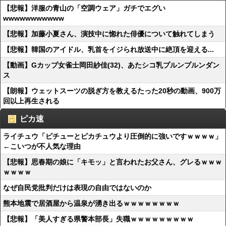
【悲報】洋服の青山の「空調ウェア」ガチでエグい
wwwwwwwwwww
【悲報】加藤小夏さん、演技中に惚れた俳優について触れてしまう
【悲報】韓国のアイドル、乳首をイジられ放送中に絶頂を迎える...
【動画】Gカップ女雀士岡田紗佳(32)、あたシコ乳プルンプルンダン
ス
【朗報】ウェットスーツの脱ぎ方を教えるたった20秒の動画、900万
回以上再生される
ピカ速
ライチュウ「ピチューとピカチュウより圧倒的に強いですｗｗｗｗ」
←こいつが不人気な理由
【悲報】思春期の娘に「キモッ」と言われたお父さん、グレるｗｗｗ
ｗｗｗｗ
なぜ自民党批判だけは表現の自由ではないのか
熊本地震で居酒屋から温泉が湧き出るｗｗｗｗｗｗｗｗ
【悲報】「美人すぎる県警本部長」失職ｗｗｗｗｗｗｗｗｗ