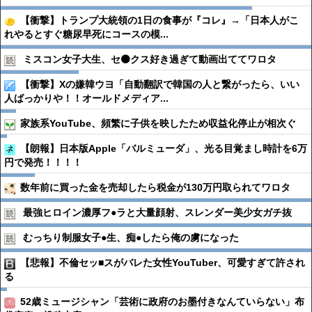
【衝撃】トランプ大統領の1日の食事が『コレ』→「日本人がこ
れやるとすぐ糖尿早死にコースの模...
ミスコン女子大生、セ⚫️クス好き過ぎて動画出ててワロタ
【衝撃】Xの嫌韓ウヨ「自動翻訳で韓国の人と繋がったら、いい
人ばっかりや！！オールドメディア...
家族系YouTube、頻繁に子供を映したため収益化停止が相次ぐ
【朗報】日本版Apple「バルミューダ」、光る目覚まし時計を6万
円で発売！！！！
数年前に買った金を売却したら税金が130万円取られてワロタ
最強ヒロイン濃厚フ●︎ラと大量顔射、スレンダー美少女ガチ抜
むっちり制服女子●︎生、痴●︎したら俺の虜になった
【悲報】不倫セッ■スがバレた女性YouTuber、可愛すぎて許され
る
52歳ミュージシャン「芸術に政府のお墨付きなんていらない」布