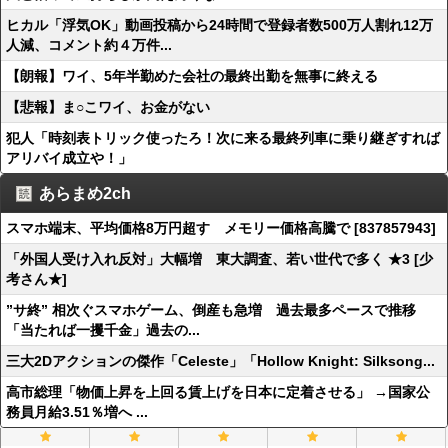
ヒカル「浮気OK」動画投稿から24時間で登録者数500万人割れ12万
人減、コメント約４万件...
【朗報】ワイ、5年半勤めた会社の最終出勤を無事に終える
【悲報】ま○こワイ、お金がない
犯人「時刻表トリック使ったろ！次に来る最終列車に乗り継ぎすれば
アリバイ成立や！」
あらまめ2ch
スマホ端末、平均価格8万円超す メモリー価格高騰で [837857943]
「外国人受け入れ反対」大幅増 東大調査、若い世代で多く ★3 [少
考さん★]
”サ終” 相次ぐスマホゲーム、倒産も急増 過去最多ペースで推移
「当たれば一攫千金」過去の...
三大2Dアクションの傑作「Celeste」「Hollow Knight: Silksong...
高市総理「物価上昇を上回る賃上げを日本に定着させる」 →国家公
務員月給3.51％増へ ...