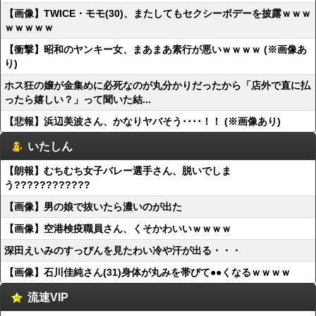
【画像】TWICE・モモ(30)、またしてもセクシーボデーを披露ｗｗｗ
ｗｗｗｗｗ
【衝撃】昭和のヤンキー女、まあまあ素行が悪いｗｗｗｗ (※画像あ
り)
ホス狂の嬢が金集めに必死なのが丸分かりだったから「店外で直に払
ったら嬉しい？」って聞いた結...
【悲報】浜辺美波さん、かなりヤバそう････！！ (※画像あり)
いたしん
【朗報】むちむち女子バレー選手さん、脱いでしま
う????????????
【画像】男の娘で抜いたら濃いのが出た
【画像】空港検疫職員さん、くそかわいいｗｗｗｗ
深田えいみのすっぴんを見たわい冷や汗が出る・・・
【画像】石川佳純さん(31)身体が丸みを帯びて●●くなるｗｗｗｗ
流速VIP