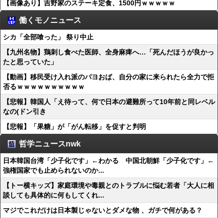
【画像あり】吉野家のステーキ定食、1500円ｗｗｗｗｗ
働くモノニュース
シカ「全部喰った」 祭り中止
【九州名物】鶏刺し食べた医師、全身麻痺へ…「死んだほうが良かっ
たと思っていた」
【動画】移民受け入れ派のパヨおば、自分の家に来られたら全力で拒
否るｗｗｗｗｗｗｗｗｗｗ
【悲報】韓国人「え待って、何で日本の避難所って10年前と同レベル
なの(ドン引き
【悲報】「果糖」が「がん転移」を促すと判明
哲学ニュースnwk
日本韓国台湾「少子化です」←わかる 中国北朝鮮「少子化です」←
強権国家でも止められないのか...
【トー横キッズ】家庭環境や毒親とのトラブルに悩む若者「大人に相
談しても具体的に何もしてくれ...
マジでこれだけは日本製じゃないとダメな物 、ガチで何がある？