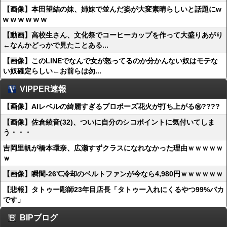
【画像】本田望結の妹、姉妹で並んだ姿が大変素晴らしいと話題にw
w w w w w w
【動画】高校生さん、文化祭でコーヒーカップを作って大盛りあがり
←なんかどっかで見たことある...
【画像】このLINEでなんで女が怒ってるのか分かんない奴はモテな
い奴確定らしい←お前らは勿...
VIPPER速報
【画像】AIレベルの綺麗すぎるプロポーズ花火が打ち上がる㊗????
【画像】佐倉綾音(32)、ついに自分のシコポイントに気付いてしま
う・・・
吉岡里帆が橋本環奈、広瀬すずクラスになれなかった理由ｗｗｗｗｗ
ｗ
【画像】瞬間-26℃冷却のベルトファンが今なら4,980円ｗｗｗｗｗｗ
【悲報】タトゥー彫師23年目店長「タトゥー入れにくるやつ99%バカ
です」
BIPブログ