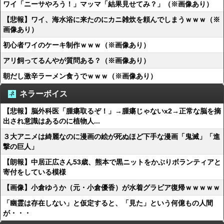
ワイ「ニーサやろう！」マッマ「結果見せてみ？」（※画像あり）
【悲報】ワイ、海水浴に来たのにカニ雑炊を頼んでしまうｗｗｗ（※
画像あり）
初心者ワイのケーキ制作ｗｗｗ（※画像あり）
アリ飼ってるんやが質問ある？（※画像あり）
朝だし激辛ラーメン食うでｗｗｗ（※画像あり）
ネラーボイス
【悲報】脳外科医「腫瘍取るぞ！」→腫瘍じゃないx2→正常な脳を摘
出され意識はあるのに植物人...
３大アニメは綺麗なのに漫画の絵が死ぬほど下手な漫画「鬼滅」「進
撃の巨人」
【朗報】中居正広さん53歳、熊本で黒ニットをかぶりボランティアと
寄付をしている模様
【画像】小倉ゆうか（元・小倉優香）が水着グラビア復帰ｗｗｗｗｗ
「幽霊は存在しない」と仮定すると、「見た」という何億もの人間
が・・・