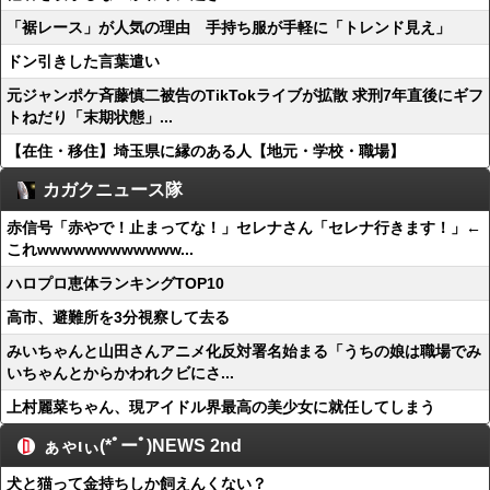
「裾レース」が人気の理由 手持ち服が手軽に「トレンド見え」
ドン引きした言葉遣い
元ジャンポケ斉藤慎二被告のTikTokライブが拡散 求刑7年直後にギフ
トねだり「末期状態」...
【在住・移住】埼玉県に縁のある人【地元・学校・職場】
カガクニュース隊
赤信号「赤やで！止まってな！」セレナさん「セレナ行きます！」←
これwwwwwwwwwwww...
ハロプロ恵体ランキングTOP10
高市、避難所を3分視察して去る
みいちゃんと山田さんアニメ化反対署名始まる「うちの娘は職場でみ
いちゃんとからかわれクビにさ...
上村麗菜ちゃん、現アイドル界最高の美少女に就任してしまう
ぁゃιぃ(*ﾟーﾟ)NEWS 2nd
犬と猫って金持ちしか飼えんくない？