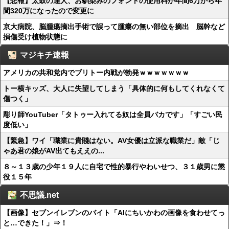
【悲報】太鼓の達人、お馴染みのフォントの使用料が年間6万から年
間320万になったので変更に
京大病院、脳腫瘍摘出手術で誤って腫瘍の無い部位を摘出 脳幹など
損傷受け植物状態に
マジキチ速報
アメリカの共和党内でブリトー内戦が勃発ｗｗｗｗｗｗｗ
トー横キッズ、大人に失望してしまう「具体的に何もしてくれなくて
傷つく」
彫り師YouTuber「タトゥー入れてる奴は全員バカです」「すごい民
度低い」
【緊急】ワイ「職業に貴賤はない。AV女優は立派な職業だ」敵「じ
ゃあ君の娘がAV出てもええの...
８～１３歳の少年１９人に自宅で性的暴行やわいせつ、３１歳男に懲
役１５年
不思議.net
【画像】セブンイレブンのバイト「AIにちいかわの画像を食わせてっ
と…できた！」⇒！