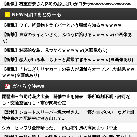
【画像】村重杏奈さん(30)のお〇ぱいがコチラwwwwwwwwwwww
NEWSぽけまとめーる
【衝撃】ワイ、軽貨物ドライバーという職業を知るｗｗｗｗｗ
【衝撃】東京のライオンさん、ふつうに溶けるｗｗｗｗｗ(※画像あ
り)
【衝撃】魅惑的な鳥、見つかるｗｗｗｗｗ(※画像あり)
【衝撃】恋人がいる率、ちょっと異常すぎるｗｗｗｗｗ(※画像あり)
【衝撃】「おにぎりリヤカー」の美人が店舗をオープンした結果ｗｗ
ｗｗｗ(※画像あり)
ガハろぐNews
琵琶湖三市同時花火大会、開催中止を発表 場所時刻不明・許可な
し・交通整理なし・市が関与否定
【悲報】ショートスリーパー堀大輔さん、「寝た方がいい」などと誹
謗中傷され配信中に泣き出して...
シカ「ヒマワリ全部喰った」 郡山布引風の高原まつり中止