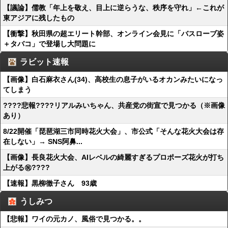
【議論】儒教「年上を敬え、目上に逆らうな、秩序を守れ」←これが
東アジアに残したもの
【衝撃】秋田県の超エリート幹部、オンライン会見に「バスローブ姿
＋タバコ」で登場し大問題に
ラビット速報
【画像】白石麻衣さん(34)、高校生の息子がいるオカンみたいになっ
てしまう
????悲報????リアルみいちゃん、共産党の街宣で見つかる（※画像
あり）
8/22開催「琵琶湖三市同時花火大会」、市公式「そんな花火大会は存
在しない」→ SNS阿鼻...
【画像】長良花火大会、AIレベルの綺麗すぎるプロポーズ花火が打ち
上がる㊗????
【速報】黒柳徹子さん 93歳
うしみつ
【悲報】ワイの元カノ、風俗で見つかる。。