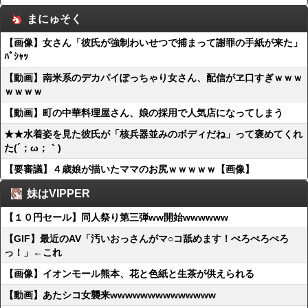
まにゅそく
【画像】女さん「彼氏が強制わいせつで捕まって謝罪の手紙が来た」
ﾊﾟｼｬｯ
【動画】南米系のデカパイぽっちゃり女さん、配信がヱ口すぎｗｗｗ
ｗｗｗｗ
【動画】町の中華料理屋さん、娘の採用で人気店になってしまう
★★水着姿を見た彼氏が「核兵器並みのボディだね」って褒めてくれ
た(´；ω；｀)
【要審議】４歳娘が描いたママのお尻ｗｗｗｗｗ【画像】
妹はVIPPER
【１０円セール】同人祭り第三弾ww開始wwwwww
【GIF】最近のAV「汚いおっさんがマ○コ舐めます！ぺろぺろぺろ
っ！」←これ
【画像】イオンモール熊本、花と色紙と生茶が供えられる
【動画】あたシコ女襲来wwwwwwwwwwwwww