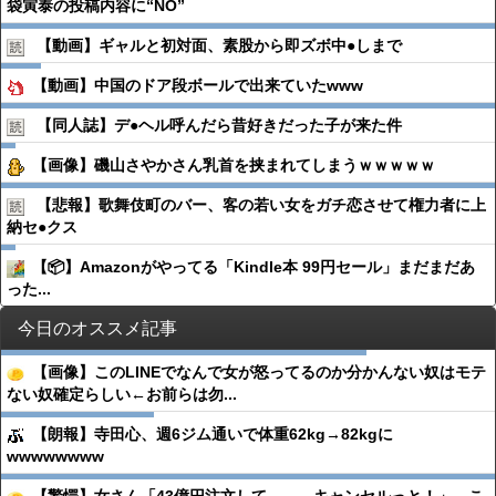
袋寅泰の投稿内容に“NO”
【動画】ギャルと初対面、素股から即ズボ中●︎しまで
【動画】中国のドア段ボールで出来ていたwww
【同人誌】デ●︎ヘル呼んだら昔好きだった子が来た件
【画像】磯山さやかさん乳首を挟まれてしまうｗｗｗｗｗ
【悲報】歌舞伎町のバー、客の若い女をガチ恋させて権力者に上
納セ●︎クス
【📦】Amazonがやってる「Kindle本 99円セール」まだまだあ
った...
今日のオススメ記事
【画像】このLINEでなんで女が怒ってるのか分かんない奴はモテ
ない奴確定らしい←お前らは勿...
【朗報】寺田心、週6ジム通いで体重62kg→82kgに
wwwwwwww