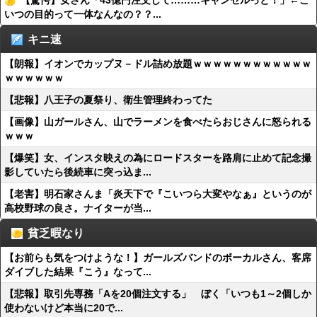
【驚愕】女さん「43億円注文して………キャンセルっと！」←こ
いつの目的って一体なんなの？？...
キニ速
【朗報】イオンでカップヌ－ドル詰め放題ｗｗｗｗｗｗｗｗｗｗｗｗ
ｗｗｗｗｗｗ
【悲報】八王子の夏祭り、衛生管理終わってた
【画像】山ガールさん、山でラーメンを食べたらおじさんに怒られる
ｗｗｗ
【爆笑】女、インスタ映えの為にロードスターを路肩に止めて記念撮
影していたら後続車に突っ込ま...
【老害】明石家さんま「炎天下で『こいつら大変やなぁ』というのが
高校野球の良さ。ナイターが当...
貧乏暇なり
【お前らも気をつけような！】ガールズバンドのボーカルさん、客席
ダイブした結果『こう』なって...
【悲報】取引先専務「Aを20個注文する」 ぼく「いつも1～2個しか
使わないけど本当に20で...