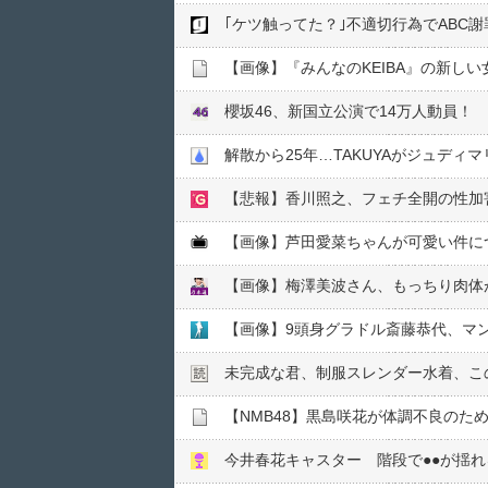
｢ケツ触ってた？｣不適切行為でABC
【画像】『みんなのKEIBA』の新し
櫻坂46、新国立公演で14万人動員！
解散から25年…TAKUYAがジュディ
【悲報】香川照之、フェチ全開の性加
【画像】芦田愛菜ちゃんが可愛い件に
【画像】梅澤美波さん、もっちり肉体
【画像】9頭身グラドル斎藤恭代、マ
未完成な君、制服スレンダー水着、こ
【NMB48】黒島咲花が体調不良のため「N
今井春花キャスター 階段で●●が揺れ