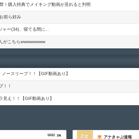
解禁！購入特典でメイキング動画が見れると判明
でお前ら好み
ジャー(34)、寝てる間に…
がこちらwwwwwwww
 ノースリーブ！！【GIF動画あり】
ブ！！
見え！！【GIF動画あり】
5692
2
アナきゃぷ速報