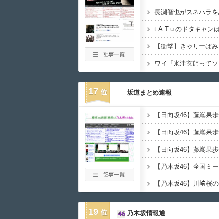
t.A.T.u.のドタキ
【衝撃】きゃりーぱみ
17
坂道まとめ速報
【日向坂46】藤嶌果
【乃木坂46】全国ミ
19
乃木坂情報通