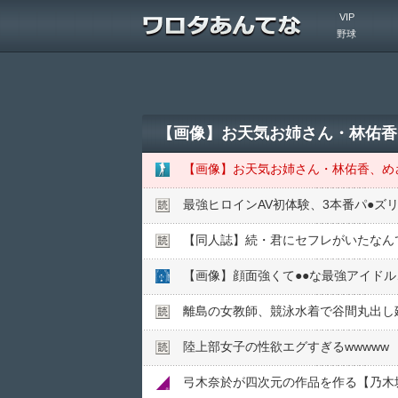
VIP
野球
【画像】お天気お姉さん・林佑香
【画像】お天気お姉さん・林佑香、め
最強ヒロインAV初体験、3本番パ●︎ズ
【同人誌】続・君にセフレがいたなん
離島の女教師、競泳水着で谷間丸出し
陸上部女子の性欲エグすぎるwwwww
弓木奈於が四次元の作品を作る【乃木