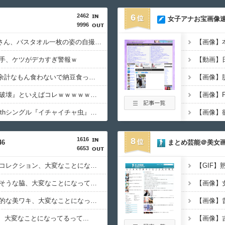
2462
6
女子アナお宝画像速
9996
【画像】加藤あい(43)さん、バスタオル一枚の姿の自撮りを公開
手、ケツがデカすぎ警報ｗ
【波乗り納豆NG？】 余計なもん食わないで納豆食っときゃ間違いないことが判明した
アニメ史に残る『原作破壊』といえばコレｗｗｗｗｗｗｗｗｗｗｗｗｗ
【速報】日向坂46、18thシングル『イチャイチャ虫』の発売が決定！！
1616
8
6
まとめ芸能＠美女
6653
筒井あやめの『脇肉』コレクション、大変なことになってるって...
西野七瀬ちゃんのクサそうな脇、大変なことになってるって...
松尾美佑ちゃんの健康的な美ワキ、大変なことになってるって...
、大変なことになってるって...