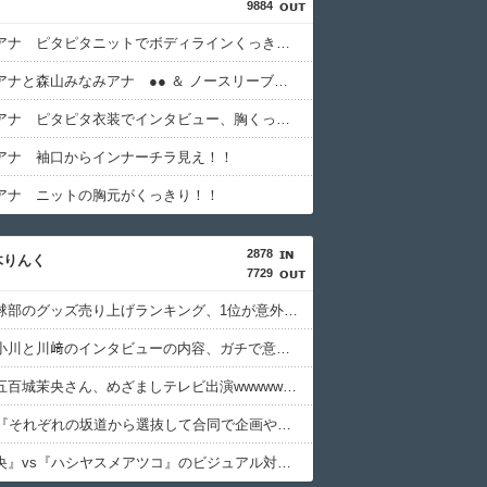
9884
浦野芽良アナ ピタピタニットでボディラインくっきり！！
三山賀子アナと森山みなみアナ ●● ＆ ノースリーブ！！【GIF動画あり】
姫野美南アナ ピタピタ衣装でインタビュー、胸くっきり！！【GIF動画あり】
アナ 袖口からインナーチラ見え！！
アナ ニットの胸元がくっきり！！
2878
木りんく
7729
乃木坂野球部のグッズ売り上げランキング、1位が意外すぎるwwwwwwww
【悲報】小川と川﨑のインタビューの内容、ガチで意味不明すぎる
【朗報】五百城茉央さん、めざましテレビ出演wwwwwww
青葉坂46『それぞれの坂道から選抜して合同で企画やります！』←これが最悪だよな
『冨里奈央』vs『ハシヤスメアツコ』のビジュアル対決、意外な結果に終わる...