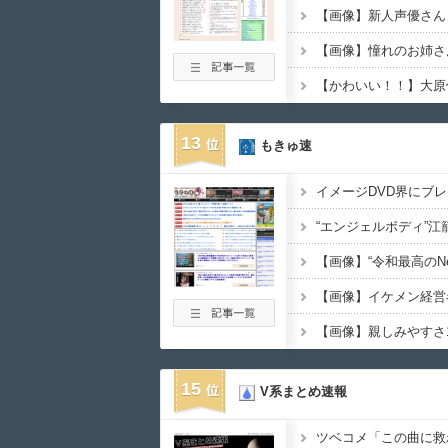
【画像】新人声優さん
【画像】憧れのお姉さ
【かわいい！！】大原
13
もきゅ速
15
V系まとめ速報
ツベコメ「この曲に救