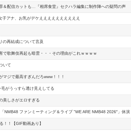
謝罪＆配信カットも…『相席食堂』セクハラ編集に制作陣への疑問の声
い女子アナ、お乳がデケええええええええええ
マリの再結成について言及
害で歌舞伎再起も暗雲・・・その理由がこれｗｗｗｗ
ついて
がマジで最高すぎんだろwww！！！
ン毛がうっすら透け見えしてる
の美しさがエロすぎる
MB48 ファンミーティング＆ライブ ”WE ARE NMB48 2026″」休演
る！！【GIF動画あり】