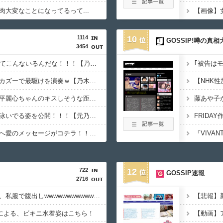
大変なことになってるって...
1114
10
GOSSIP!噂の真
3454
乃木坂の10月生まれってこんないるんだな！！！【乃木坂46】
賀喜遥香ちゃん、ミニカズーで最駆けを演奏ｗ【乃木坂46】
瀬戸口心月ちゃんと森平麗心ちゃんのキスしそうな距離感！！！【乃木坂46】
与田ちゃん、プールで泳いでる姿を公開！！！【元乃木坂46】
あやてぃーからファンへ愛のメッセージがコチラ！！！【乃木坂46】
722
12
GOSSIP速報
2716
【画像】井上はるさん、私服で腹出しwwwwwwwwwwwwwwwwwwwwwwwwwwwwwwwwwwwwwww
【悲報】
)による、ビキニ水着姿はこちら！