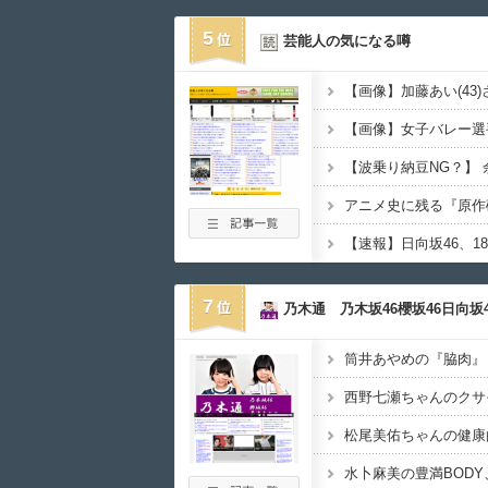
5
芸能人の気になる噂
【画像】女子バレー選
7
乃木通 乃木坂46櫻坂46日向坂4
水卜麻美の豊満BODY