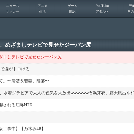
ニュース
アニメ
ゲーム
YouTube
芸
サッカー
生活
翻訳
アダルト
その
、めざましテレビで見せたジーパン尻
ざましテレビで見せたジーパン尻
リで脳がトロける
て。〜清楚系若妻、陥落〜
廻される屈辱NTR
坂工事中】【乃木坂46】