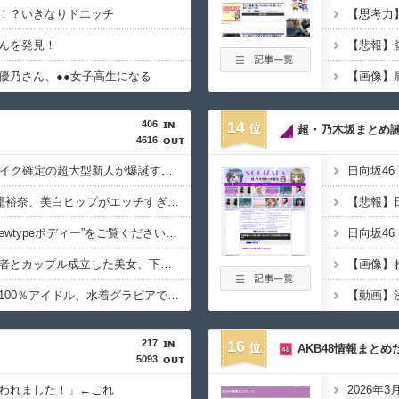
！？いきなりドエッチ
んを発見！
【悲報】
優乃さん、●●女子高生になる
406
14
超・乃木坂まとめ
4616
イメージDVD界にブレイク確定の超大型新人が爆誕するwwwww黒髪清純乙女・黒川結、顔もカラダも演技もIVファンから絶賛の嵐！！処女作「初結」の動画＆画像まとめ！！
“エンジェルボディ”江籠裕奈、美白ヒップがエッチすぎるwwwwww最新水着グラビア写真集でセクシーショット！！！
【悲報】
【画像】“令和最高のNewtypeボディー”をご覧くださいwwwww小倉あずさ、下着グラビアで神スタイル炸裂！！！
日向坂46
【画像】イケメン経営者とカップル成立した美女、下着グラビアがセクシーすぎるwwwwww高橋かの、妖艶ランジェリーで悩殺！！！
【画像】親しみやすさ100％アイドル、水着グラビアでセクシー撮wwwwwwwアプガ鍛治島彩、「週刊プレイボーイ」で美スタイルを大解放！！！
217
16
AKB48情報まとめ
5093
われました！」←これ
2026年