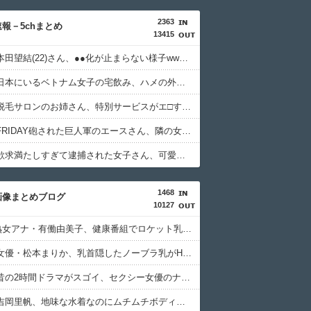
2363
報－5chまとめ
13415
【画像】本田望結(22)さん、●●化が止まらない様子wwwww
【動画】日本にいるベトナム女子の宅飲み、ハメの外し方がレベチすぎるｗｗｗｗｗｗ
【画像】脱毛サロンのお姉さん、特別サービスがエ□すぎる件ｗｗｗｗｗｗ
【画像】FRIDAY砲された巨人軍のエースさん、隣の女子が絶対に美人だと話題になるｗｗｗｗｗｗ
【画像】欲求満たしすぎて逮捕された女子さん、可愛いと話題にｗｗｗｗｗｗ
1468
画像まとめブログ
10127
【GIF】熟女アナ・有働由美子、健康番組でロケット乳を見せつける
【画像】女優・松本まりか、乳首隠したノーブラ乳がHすぎる
【画像】昔の2時間ドラマがスゴイ、セクシー女優のナマ乳をモロ流し
【画像】吉岡里帆、地味な水着なのにムチムチボディがHすぎる