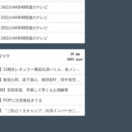
3月24日のAKB48関連のテレビ
3月23日のAKB48関連のテレビ
3月20日のAKB48関連のテレビ
3月19日のAKB48関連のテレビ
20
リッツ
1803
【NMB48】11期生レギュラー番組出演バトル、各メンバーの同盟人数がこちら
【NMB48】板垣心和、坂下真心、桜田彩叶、田中美空、平山真衣が兵庫アーバン競馬【HUK】公式YouTube現地配信番組「HUK Campus Live」に出演
B48】安部若菜、卒業して早くもお酒解禁
8】POPに注意喚起きてる
【NMB48】「ご乱心！士キャンプ」出演メンバーがこちら