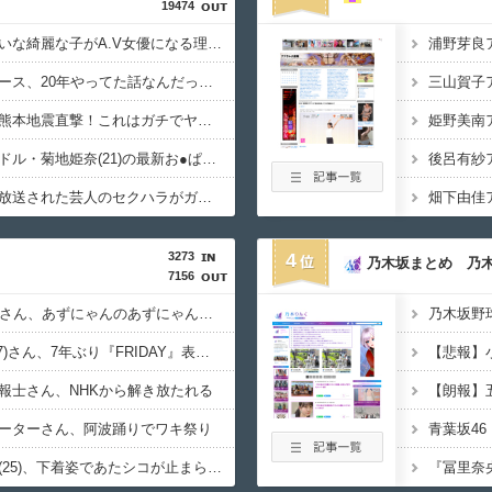
19474
【動画】瀬戸環奈みたいな綺麗な子がA.V女優になる理由ってなんなん？
【衝撃】最近のワンピース、20年やってた話なんだったの？ってくらい内容が変わってしまう
【衝撃映像】手術中に熊本地震直撃！これはガチでヤバすぎる…
【画像】令和最強グラドル・菊地姫奈(21)の最新お●ぱいきたああああああああああ
後呂有紗
【放送事故】地上波で放送された芸人のセクハラがガチでヤバすぎる…
畑下由佳
3273
4
乃木坂まとめ 乃
7156
【画像】NHK女子アナさん、あずにゃんのあずにゃんが張ってしまう
【画像】小倉ゆうか(27)さん、7年ぶり『FRIDAY』表紙で神ボディ大解放
報士さん、NHKから解き放たれる
ーターさん、阿波踊りでワキ祭り
【画像】影山優佳さん(25)、下着姿であたシコが止まらない