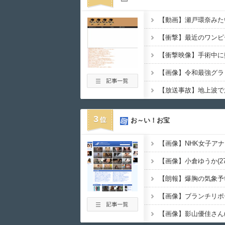
3
お～い！お宝
【朗報】爆胸の気象予
【画像】ブランチリポ