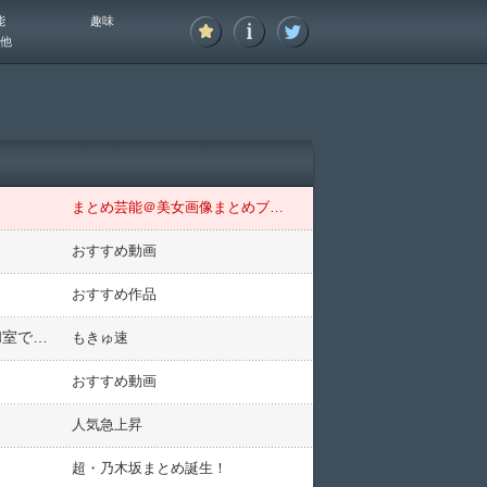
能
趣味
他
まとめ芸能＠美女画像まとめブログ
おすすめ動画
おすすめ作品
【画像】顔面強くて●●な最強アイドル、水着グラビアで大人の色気を大放出wwwwww石浜芽衣、露天風呂や和室で豊満ボディあらわ！！
もきゅ速
おすすめ動画
人気急上昇
超・乃木坂まとめ誕生！