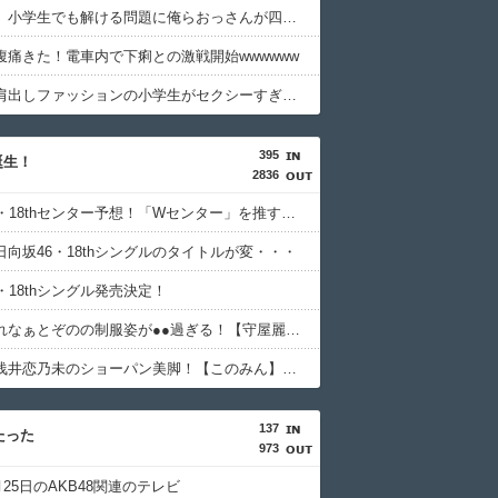
【思考力】小学生でも解ける問題に俺らおっさんが四苦八苦ｗｗｗｗその答えは？ｗ
腹痛きた！電車内で下痢との激戦開始wwwwww
【画像】肩出しファッションの小学生がセクシーすぎて世の中歪んどるｗｗｗｗｗ
395
誕生！
2836
日向坂46・18thセンター予想！「Wセンター」を推す声多し！！
日向坂46・18thシングルのタイトルが変・・・
・18thシングル発売決定！
【画像】れなぁとぞのの制服姿が●●過ぎる！【守屋麗奈・大園玲】【櫻坂46】
【動画】浅井恋乃未のショーパン美脚！【このみん】【櫻坂46】
137
たった
973
3月25日のAKB48関連のテレビ