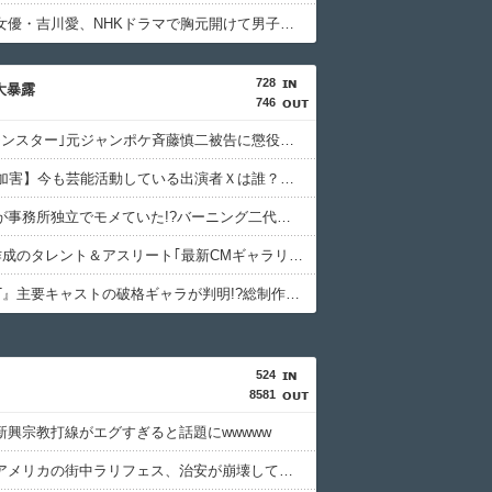
【画像】女優・吉川愛、NHKドラマで胸元開けて男子を誘惑しちゃう
728
相大暴露
746
｢被告はモンスター｣元ジャンポケ斉藤慎二被告に懲役７年求刑でほぼ実刑確実？弁護側の主張が無理筋なワケ
【NHK性加害】今も芸能活動している出演者Ｘは誰？実名非公表は隠蔽？ネットで逃げ得への怒り＆特定に過熱
藤あや子が事務所独立でモメていた!?バーニング二代目社長が売上やギャラの配分を明かして異例の告白
FRIDAY作成のタレント＆アスリート｢最新CMギャラリスト｣消えた女優､旧ジャニの明暗､規格外の13億円!?
『VIVANT』主要キャストの破格ギャラが判明!?総制作費は破格の20億円超の大赤字覚悟でも放送できるワケ
524
8581
新興宗教打線がエグすぎると話題にwwwww
【動画】アメリカの街中ラリフェス、治安が崩壊してない理由ｗｗｗｗｗｗ