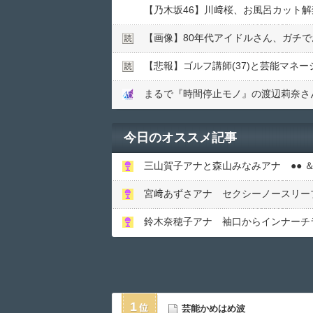
【乃木坂46】川﨑桜、お風呂カット
【画像】80年代アイドルさん、ガチ
【悲報】ゴルフ講師(37)と芸能マネー
まるで『時間停止モノ』の渡辺莉奈さん
今日のオススメ記事
三山賀子アナと森山みなみアナ ●● ＆
宮﨑あずさアナ セクシーノースリー
鈴木奈穂子アナ 袖口からインナーチラ
1
芸能かめはめ波