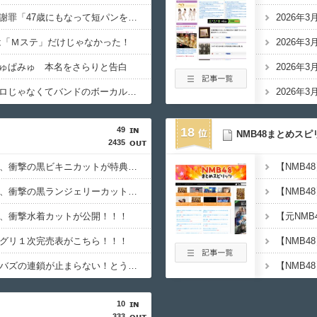
長瀬智也がスネハラを謝罪「47歳にもなって短パンを履き…」論争に言及
2026年
ャンは「Ｍステ」だけじゃなかった！
2026年
ゅぱみゅ 本名をさらりと告白
2026年
ワイ「米津玄師ってソロじゃなくてバンドのボーカルならよかったよね」
2026年
49
18
NMB48まとめスピ
2435
【日向坂46】藤嶌果歩、衝撃の黒ビキニカットが特典に！！！
【日向坂46】藤嶌果歩、衝撃の黒ランジェリーカットが解禁！！！！
歩、衝撃水着カットが公開！！！
【元NM
ーグリ１次完売表がこちら！！！
【NMB4
【乃木坂46】川﨑桜のバズの連鎖が止まらない！とうとう幼少期まで万バズ
10
333