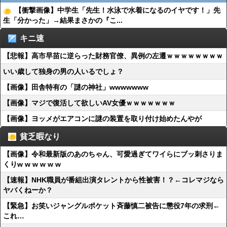
【衝撃画像】中学生「先生！水泳で水着になるのイヤです！」先
生「分かった」→結果まさかの『こ...
キニ速
【悲報】高市早苗に逆らった財務官僚、異例の左遷ｗｗｗｗｗｗｗｗ
いい歳して独身の男の人いるでしょ？
【画像】田舎特有の「謎の神社」wwwwwww
【画像】マジで復活して欲しいAV女優ｗｗｗｗｗｗｗ
【画像】ヨッメがエアコンに謎の装置を取り付け始めたんやが
貧乏暇なり
【画像】令和最新版のあのちゃん、可愛過ぎてワイらにブッ刺さりま
くりw w w w w w
【速報】NHK職員が番組出演タレントから性被害！？←コレマジなら
ヤバくねーか？
【緊急】お笑いジャングルポケット斉藤慎二被告に懲役7年の求刑←
これ…