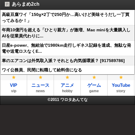
あらまめ2ch
高級豆腐ワイ「150g×2丁で250円か…高いけど美味そうだし一丁買
ってみるか！」
年商10億円を超える「ひとり親方」が激増、Mac miniを大量購入し
AIを従業員代わりに...
日産e-power、無給油で1980km走行しギネス記録を達成、無駄な発
電や送電ロスなくE...
車のエアコンは外気取入派？それとも内気循環派？ [917589786]
ワイ公務員、民間に転職して給料倍になる
VIP
ニュース
アニメ
ゲーム
YouTube
vip
news
hobby
game
story
©2011
ワロタあんてな