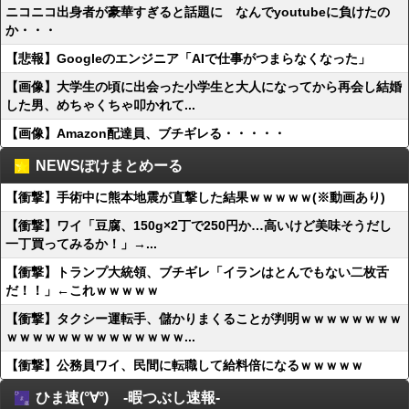
ニコニコ出身者が豪華すぎると話題に なんでyoutubeに負けたの
か・・・
【悲報】Googleのエンジニア「AIで仕事がつまらなくなった」
【画像】大学生の頃に出会った小学生と大人になってから再会し結婚
した男、めちゃくちゃ叩かれて...
【画像】Amazon配達員、ブチギレる・・・・・
NEWSぽけまとめーる
【衝撃】手術中に熊本地震が直撃した結果ｗｗｗｗｗ(※動画あり)
【衝撃】ワイ「豆腐、150g×2丁で250円か…高いけど美味そうだし
一丁買ってみるか！」→...
【衝撃】トランプ大統領、ブチギレ「イランはとんでもない二枚舌
だ！！」←これｗｗｗｗｗ
【衝撃】タクシー運転手、儲かりまくることが判明ｗｗｗｗｗｗｗｗ
ｗｗｗｗｗｗｗｗｗｗｗｗｗｗ...
【衝撃】公務員ワイ、民間に転職して給料倍になるｗｗｗｗｗ
ひま速(°∀°) -暇つぶし速報-