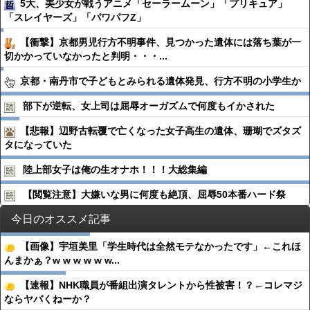
5大、美少女が戦うアニメ「セーラームーン」「プリキュア」
「スレイヤーズ」「パワパフZ」
【衝撃】京都男児行方不明事件、見つかった遺体には落ち葉が一
切かかっていなかったと判明・・・...
京都・南丹市で子どもとみられる遺体発見、行方不明の小学生か
部下が逆転、女上司は屈辱オーガズムで何度もイかされた
【悲報】辺野古転覆で亡くなった女子高生の遺体、珊瑚でズタズ
タになっていた
陸上部女子は俺の生オナホ！！！大総集編
【閲覧注意】大嫌いな男に何度も絶頂、屈辱50本番ハード祭
今日のオススメ記事
【画像】宇垣美里「学生時代は全然モテなかったです」←これほ
んまかぁ？w w w w w w...
【速報】NHK職員が番組出演タレントから性被害！？←コレマジ
ならヤバくねーか？