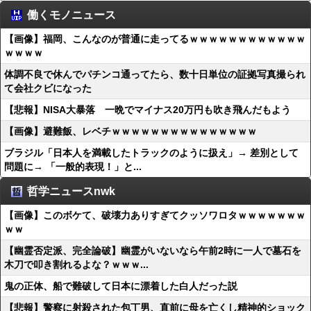
働くモノニュース
【画像】福岡、こんなのが普通に走ってるｗｗｗｗｗｗｗｗｗｗｗｗ
ｗｗｗｗ
体調不良で休んでパチンコ通ってたら、数十日単位の証拠写真撮られ
て会社クビになった
【悲報】NISA大暴落 一晩でマイナス20万円も吹き飛んだもよう
【画像】避難飯、レベチｗｗｗｗｗｗｗｗｗｗｗｗｗｗｗ
ブラジル「日本人を満載したトラックのように扱え」→ 差別として
問題に→ 「一般的表現！」と...
哲学ニュースnwk
【画像】このボケて、破壊力ありすぎてクッソワロタｗｗｗｗｗｗｗ
ｗｗ
【幽霊否定派、完全論破】幽霊がいないなら午前2時に一人で墓石を
木刀で叩き割れるよな？ｗｗｗ...
鬼の正体、船で難破して日本に漂着した白人だった説
【悲報】警察に射殺された包丁男、直前に母を亡くし精神的ショック