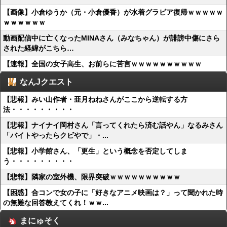
【画像】小倉ゆうか（元・小倉優香）が水着グラビア復帰ｗｗｗｗｗ
ｗｗｗｗｗｗ
動画配信中に亡くなったMINAさん（みなちゃん）が誹謗中傷にさら
された経緯がこちら…
【速報】全国の女子高生、お前らに苦言ｗｗｗｗｗｗｗｗｗｗ
なんJクエスト
【悲報】みい山作者・亜月ねねさんがここから逆転する方
法・・・・・・・・・
【悲報】ナイナイ岡村さん「言ってくれたら済む話やん」なるみさん
「バイトやったらクビやで」・...
【悲報】小学館さん、「更生」という概念を否定してしま
う・・・・・・・・・
【悲報】隣家の室外機、限界突破ｗｗｗｗｗｗｗｗｗｗ
【困惑】合コンで女の子に「好きなアニメ映画は？」って聞かれた時
の無難な回答教えてくれ！ｗｗ...
まにゅそく