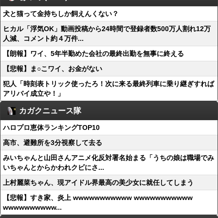
犬と猫って金持ちしか飼えんくない？
ヒカル「浮気OK」動画投稿から24時間で登録者数500万人割れ12万
人減、コメント約４万件...
【朗報】ワイ、5年半勤めた会社の最終出勤を無事に終える
【悲報】ま○こワイ、お金がない
犯人「時刻表トリック使ったろ！次に来る最終列車に乗り継ぎすれば
アリバイ成立や！」
カガクニュース隊
ハロプロ恵体ランキングTOP10
高市、避難所を3分視察して去る
みいちゃんと山田さんアニメ化反対署名始まる「うちの娘は職場でみ
いちゃんとからかわれクビにさ...
上村麗菜ちゃん、現アイドル界最高の美少女に就任してしまう
【悲報】すき家、炎上 wwwwwwwwwww wwwwwwwwwww
wwwwwwwwww...