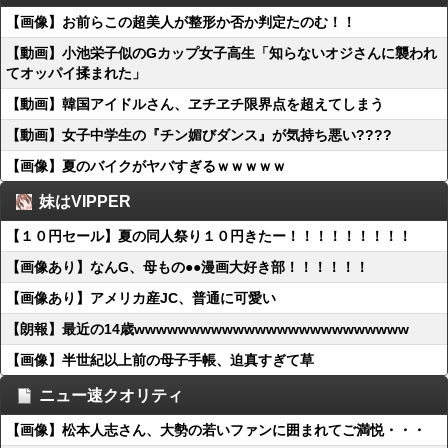
【画像】お前らこの超美人が整形か否か判定たのむ！！
【動画】小池栄子似のGカップ女子高生「知らないオジさんに襲われ
てオッパイ揉まれた」
【動画】韓国アイドルさん、ヱチヱチ限界点を超えてしまう
【動画】女子中学生の『チン媚びダンス』が気持ち悪い????
【画像】夏のバイクがヤバすぎるｗｗｗｗｗ
妹はVIPPER
【１０円セール】夏の同人祭り１０円きたー！！！！！！！！！
【画像あり】なんG、母もの●●漫画大好き部！！！！！！
【画像あり】アメリカ産JC、普通に可愛い
【朗報】最近の14歳wwwwwwwwwwwwwwwwwwwwwwwww
【画像】半世紀以上前の母子手帳、迫真すぎて草
ニュー速クオリティ
【画像】松本人志さん、大勢の若いファンに囲まれてご満悦・・・