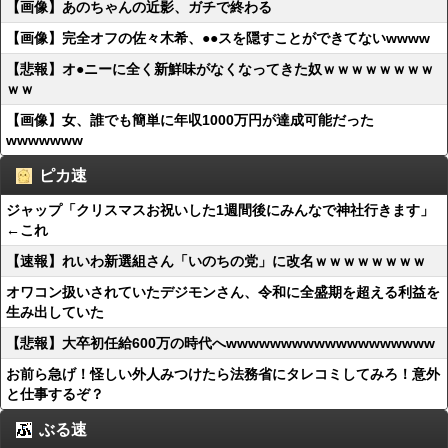
【画像】あのちゃんの近影、ガチで終わる
【画像】完全オフの佐々木希、●●スを隠すことができてないwwww
【悲報】オ●ニーに全く新鮮味がなくなってきた奴ｗｗｗｗｗｗｗｗ
ｗｗ
【画像】女、誰でも簡単に年収1000万円が達成可能だった
wwwwwww
ピカ速
ジャップ「クリスマスお祝いした1週間後にみんなで神社行きます」
←これ
【速報】れいわ新選組さん「いのちの党」に改名ｗｗｗｗｗｗｗｗ
オワコン扱いされていたデジモンさん、令和に全盛期を超える利益を
生み出していた
【悲報】大卒初任給600万の時代へwwwwwwwwwwwwwwwwwww
お前ら急げ！怪しい外人みつけたら法務省にタレコミしてみろ！意外
と仕事するぞ？
ぶる速