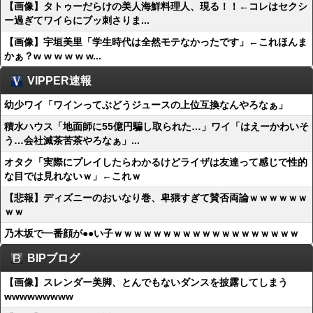
【画像】タトゥーだらけの美人海鮮料理人、現る！！←コレはセクシ
ー過ぎてワイらにブッ刺さりま...
【画像】宇垣美里「学生時代は全然モテなかったです」←これほんま
かぁ？w w w w w w...
VIPPER速報
幼少ワイ「ワインってぶどうジュースの上位互換なんやろなぁ」
積水ハウス「地面師に55億円騙し取られた…」ワイ「はえーかわいそ
う…会社滅茶苦茶やろなぁ」...
オタク「実際にプレイしたらわかるけどライザは友達って感じで性的
な目では見れないｗ」←これｗ
【悲報】ディズニーのおいなり巻、卑猥すぎて賛否両論ｗｗｗｗｗｗ
ｗｗ
乃木坂で一番顔が●●い子ｗｗｗｗｗｗｗｗｗｗｗｗｗｗｗｗｗｗｗ
BIPブログ
【画像】スレンダー美脚、とんでもないダンスを披露してしまう
wwwwwwwww