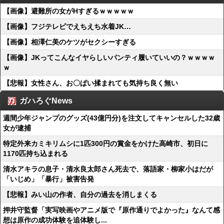
【画像】避難所の女がHすぎるｗｗｗｗｗ
【画像】フジテレビでえちえち水着JK…
【画像】相澤仁美のケツがセクシーすぎる
【画像】JKってこんなイヤらしいパンティ履いていいの？ｗｗｗｗ
ｗ
【悲報】女性さん、お〇ぱい揉まれても気持ち良く無い
ガハろぐNews
週間少年ジャンプのグッズ(43億円分)を注文してキャンセルした32歳
女が逮捕
特定外来カミキリムシに1匹300円の賞金をかけた高崎市、初日に
1170匹持ち込まれる
清水アキラの息子・清水良太郎さん死去で、落語家・柳家小はだが
「いじめ」「暴行」被害告発
【悲報】みい山の作者、自分の過去を消しまくる
押井守監督「実写映画やアニメ版で『原作通りでよかった』なんて感
想は原作の成功体験を追体験し...