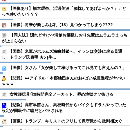
【画像あり】橋本環奈、浜辺美波「膝枕してあげよっか？」←ど
っち使いたい？？？
【画像】将来が楽しみお乳（18）見つかってしまう????
【同人誌】隠れどすけべ清楚お嬢様しおり先輩はムラムラえっち
が止まらない
【国際】米軍がホルムズ海峡封鎖へ、イランは交渉に戻る見通
し トランプ氏表明 ★5 [牛...
【画像】女さん「女が楽して稼げるってこれ見ても言えんの？」
【悲報】●●アイドル・本郷柚巴さんのお●ぱい成長過程がヤバい
ｗｗｗ
女教師玩具化9時間完全ノーカット、辱め地獄クソ抜ける
【悲報】高市早苗さん、高校時代からバイクもドラムやっていた
設定が同級生に嘘だとバラされる
【画像】トランプ、キリストのフリして保守派から批判相次ぐ