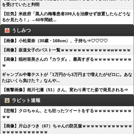
を受けていたと判明
【狂気】米政府「黒人の梅毒患者399人を治療せず放置したらどうな
るか見たろ！」→40年間続...
うしみつ
【画像】小松菜奈（30歳・168cm）、子持ち⇒♡♡♡♡
【画像】坂道女子のバスト一覧ｗｗｗｗｗｗｗｗｗｗｗｗwｗｗｗｗ
【画像】稲村亜美さんの『カラダ』、最高すぎるｗｗｗｗｗｗｗｗｗ
ｗ
ギャンブル中毒テストが「1万円から3万円まで増えたがゼロに。あな
たはいくら負けた？」なんや...
【衝撃画像】相川七瀬（51）さん、変わり果てた姿で発見される⇒
ラビット速報
【悲報】クロちゃん、とち狂ったツイートをするｗｗｗｗｗｗｗｗｗ
ｗｗ
【画像】片山さつき（67）ちゃんの防災服ｗｗｗｗｗｗｗｗｗｗｗｗ
ｗｗｗｗｗｗｗｗｗｗｗ