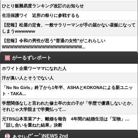
ひとり飯難易度ランキング改訂のお知らせ
生活保護ワイ 近所の祭りに参戦するも
【悲報】松屋の定食、一般サラリーマンが手の届かない昼飯になって
しまうwwwwww
【悲報】令和の男性が思う"普通の女性"がこれらしい
WWWWWWWWWWWWWWWWWWWW...
がーるずレポート
ホワイト企業ワーママになれた人
汗が臭い人とそうでない人
「No No Girls」終了から1年半、ASHAとKOKONAによる新ユニッ
ト・TAKA...
学歴関係なしと言われた修士卒の女の子が「学歴で優遇しないとか、
それじゃ大学院まで学費払って...
元TBS山本里菜アナ、離婚を報告 4年間の結婚生活は「宝物」…
「話し合いを重ねた結果」決断
ぁゃιぃ(*ﾟーﾟ)NEWS 2nd