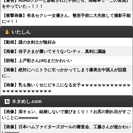
【警告】ADHDグレーと診断された子供たち、高確率で『この習慣』
をやっていた→！！！
【衝撃画像】有名セクシー女優さん、整形手術に大失敗して撮影不能
に⇒！！
いたしん
【動画】謎の女剣士が陰好み
【画像】佳子さまが履いてそうなパンティ、真剣に議論
【朗報】上戸彩さん(40)まだかわいい
【画像】絶対にハニトラに引っかかってしまう爆美女中国人が話題
に…
【画像】乳も無いくせにビキニになる女子ｗｗｗｗｗｗｗｗｗｗｗｗ
ｗｗｗｗｗｗｗｗｗｗｗｗ
ネタめし.com
【画像】深キョン、結婚しないで遊びまくり！？お尻の割れ目がすご
いことにwwwwww
【画像】日本ハムファイターズガールの審査会、工藤さんが超かわい
いwwww