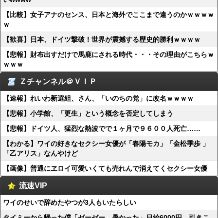
【比較】女子アナのセンス、日本と海外でここまで違うのかｗｗｗｗ
ｗ
【歓喜】日本、ドイツ撃破！世界が震撼する歴史的勝利ｗｗｗｗ
【悲報】財布出すだけで馬鹿にされる時代・・・その理由がこちらｗ
ｗｗｗ
Ｚチャンネル＠ＶＩＰ
【速報】れいわ新選組、さん、「いのちの党」に改名ｗｗｗｗ
【悲報】小学館、「更生」という概念を否定してしまう
【悲報】ドイツ人、猛烈な熱波でで１ヶ月で９６００人死亡……
【わかる】ワイの好きなセクシー女優が「春陽モカ」「金松季歩 」
「乙アリス」なんやけど
【画像】普通にヱロイ可愛いくても売れんで消えてくセクシー女優
流速VIP
ワイのせいで辞めたやつが3人もいたらしい
タイミーから帰った僕「ゼーゼー…暑かった」日給6000円 引きこ