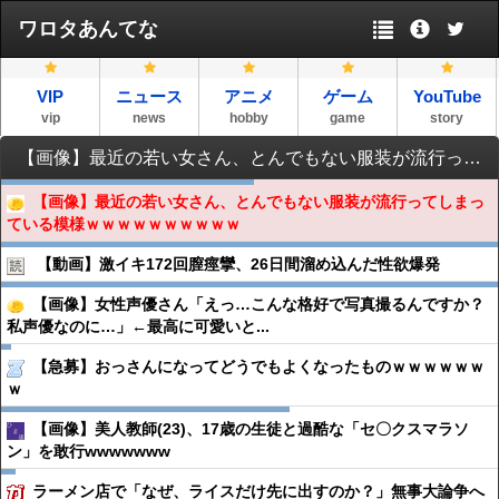
ワロタあんてな
VIP
ニュース
アニメ
ゲーム
YouTube
vip
news
hobby
game
story
【画像】最近の若い女さん、とんでもない服装が流行ってしまっている模様ｗｗｗｗｗｗｗｗｗｗ
【画像】最近の若い女さん、とんでもない服装が流行ってしまっ
ている模様ｗｗｗｗｗｗｗｗｗｗ
【動画】激イキ172回膣痙攣、26日間溜め込んだ性欲爆発
【画像】女性声優さん「えっ…こんな格好で写真撮るんですか？
私声優なのに…」←最高に可愛いと...
【急募】おっさんになってどうでもよくなったものｗｗｗｗｗｗ
ｗ
【画像】美人教師(23)、17歳の生徒と過酷な「セ〇クスマラソ
ン」を敢行wwwwwww
ラーメン店で「なぜ、ライスだけ先に出すのか？」無事大論争へ