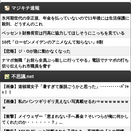
マジキチ速報
氷河期世代の非正規、年金を払っていないので11年後には生活保護に
殺到、どうすんのこれ
ベッセント財務長官は円高に協力してほしそうにこっちを見ている
10代「ローゼンメイデンのアニメなんて知らない」8割
【悲報】ジ・Oが急に動かなくなった
ナマポ無職「お前ら全員ぶっ殺しに行ってやる」電話でナマポの打ち
切り伝えられ市職員を脅す
不思議.net
【画像】道頓堀女子「暑すぎて服脱ごうかと思った」･･････････ﾊﾟｼｬ
ｯ！！
【画像】私のパンツギリギリ見えない写真載せるわ⇒ｗｗｗｗｗｗｗ
ｗ
【衝撃】メイウェザー「恵まれない子へ募金？そいつらが俺に何かし
てくれたのか・・・・・・？」...