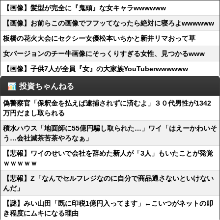
【画像】髪型が完全に『鬼頭』な女キャラwwwwww
【画像】お前らこの画像でフフッてなったら絶対に寝ろよwwwwww
板橋の花火大会にセクシー女優松本いちかと新井リマおって草
女バージョンのチー牛画像にそっくりすぎる女性、見つかるwww
【画像】子供7人が全員『女』の大家族YouTuberwwwwww
投資ちゃんねる
偽警察官「保釈金を払えば逮捕されずに済むよ」３０代男性が1342
万円だまし取られる
積水ハウス「地面師に55億円騙し取られた…」ワイ「はえーかわいそ
う…会社滅茶苦茶やろなぁ」
【悲報】ワイのせいで会社を辞めた新人が「3人」もいたことが発覚
ｗｗｗｗｗ
【悲報】Z「なんでセルフレジなのに自分で商品通さないといけない
んだ」
【謎】みい山田「既に印税1億円入ってます」←こいつがネットの叩
き程度にムキになる理由