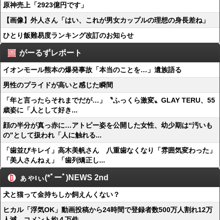
原神売上「2923億円です」
【画像】外人さん「はい、これが男女カップルの理想の身長差ね」
ひとり飯難易度ランキング改訂のお知らせ
がーるずレポート
イオンモール熊本の爆発事故「本当のことを…」遺族語る
男性のプライドが高いと感じた瞬間
「年と言ったらそれまでだが…」〝ふっくら激変〟GLAY TERU、55
歳姿に「人として好き...
顔の半分が真っ赤に…アトピー姿を公開した女性、幼少期は“汚いも
の”として扱われ「人に触れる...
「歯並びキレイ」高木美帆さん 八重歯なくなり「雰囲気変わった」
「美人さんねぇ」「歯列矯正し...
ぁゃιぃ(*ﾟーﾟ)NEWS 2nd
犬と猫って金持ちしか飼えんくない？
ヒカル「浮気OK」動画投稿から24時間で登録者数500万人割れ12万
人減、コメント約４万件...