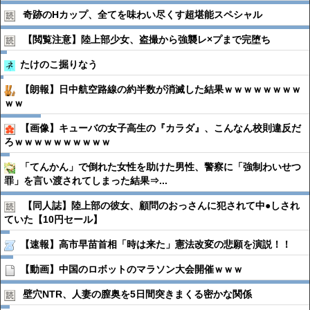
奇跡のHカップ、全てを味わい尽くす超堪能スペシャル
【閲覧注意】陸上部少女、盗撮から強襲レ×プまで完堕ち
たけのこ掘りなう
【朗報】日中航空路線の約半数が消滅した結果ｗｗｗｗｗｗｗｗ
ｗｗ
【画像】キューバの女子高生の『カラダ』、こんなん校則違反だ
ろｗｗｗｗｗｗｗｗｗｗ
「てんかん」で倒れた女性を助けた男性、警察に「強制わいせつ
罪」を言い渡されてしまった結果⇒...
【同人誌】陸上部の彼女、顧問のおっさんに犯されて中●︎しされ
ていた【10円セール】
【速報】高市早苗首相「時は来た」憲法改変の悲願を演説！！
【動画】中国のロボットのマラソン大会開催ｗｗｗ
壁穴NTR、人妻の膣奥を5日間突きまくる密かな関係