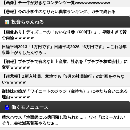
【画像】チー牛が好きなコンテンツ一覧wwwwwwwwwww
【悲報】今の小学生のなりたい職業ランキング、ガチで終わる
投資ちゃんねる
【画像あり】ディズニーの「おいなり巻（600円）」、卑猥すぎて賛
否両論ｗｗｗｗｗ
日経平均2013「1万円です」日経平均2026「6万円です」←これは年
収爆上がりしたんやろ...
【朗報】プチプチで有名な川上産業、社名を「プチプチ株式会社」に
変更ｗｗｗｗｗ
【超悲報】Z新入社員、意地でも「9月の社員旅行」の計画をやらな
いｗｗｗｗｗ
従姉妹の娘が「ワイニートのジッジ（金持ち）」にやたら会いに来る
理由ｗｗｗｗｗ
働くモノニュース
積水ハウス「地面師に55億円騙し取られた…」 ワイ「はえーかわい
そう…会社滅茶苦茶やろなぁ...