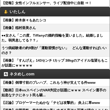
【悲報】女性インフルエンサー、ライブ配信中に自殺 ⇒！
いたしん
【画像】鈴木奈々もあたシコ
【画像】稲村亜美さん
●●女さん「この度、Tiffanyの婚約指輪を貰いました。結婚しまし
た。弱男息してる？？」
うつ病経験者の約9割が「運動習慣がない」 どんな運動すればいい
のさ？
【画像】「すんげえ」143センチ Iカップ 38kgのアイドル塩望ももこ
が話題にｗｗｗｗｗ
ネタめし.com
【画像】倒壊寸前のプレハブ、これもう神が支えてる件www
【動画】日本vsスペインのVAR判定が話題にｗｗｗ スペイン選手の
姑息なテクにネット民も騒...
【正論】プロゲーマーたぬかな「チビは攻撃的」 炎上に草www