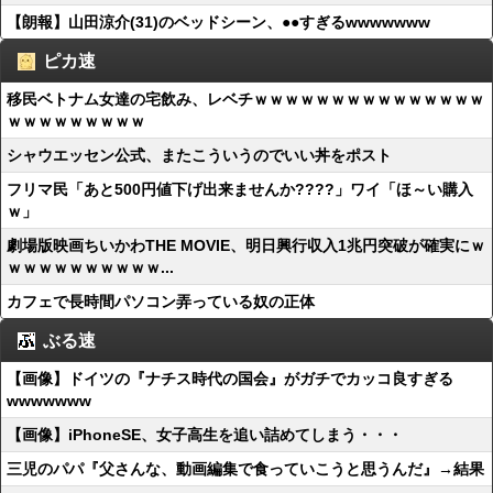
【朗報】山田涼介(31)のベッドシーン、●●すぎるwwwwwww
ピカ速
移民ベトナム女達の宅飲み、レベチｗｗｗｗｗｗｗｗｗｗｗｗｗｗｗ
ｗｗｗｗｗｗｗｗｗ
シャウエッセン公式、またこういうのでいい丼をポスト
フリマ民「あと500円値下げ出来ませんか????」ワイ「ほ～い購入
ｗ」
劇場版映画ちいかわTHE MOVIE、明日興行収入1兆円突破が確実にｗ
ｗｗｗｗｗｗｗｗｗｗ...
カフェで長時間パソコン弄っている奴の正体
ぶる速
【画像】ドイツの『ナチス時代の国会』がガチでカッコ良すぎる
wwwwwww
【画像】iPhoneSE、女子高生を追い詰めてしまう・・・
三児のパパ『父さんな、動画編集で食っていこうと思うんだ』→結果