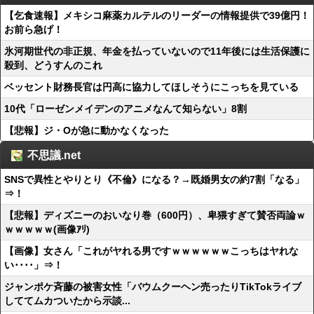
【乞食速報】メキシコ麻薬カルテルのリーダーの情報提供で39億円！
お前ら急げ！
氷河期世代の非正規、年金を払っていないので11年後には生活保護に
殺到、どうすんのこれ
ベッセント財務長官は円高に協力してほしそうにこっちを見ている
10代「ローゼンメイデンのアニメなんて知らない」8割
【悲報】ジ・Oが急に動かなくなった
不思議.net
SNSで異性とやりとり《不倫》になる？→既婚男女の約7割「なる」
⇒！
【悲報】ディズニーのおいなり巻（600円）、卑猥すぎて賛否両論ｗ
ｗｗｗｗｗ(画像ｱﾘ)
【画像】女さん「これがヤれる男ですｗｗｗｗｗｗこっちはヤれな
い････」⇒！
ジャンポケ斉藤の被害女性「バウムクーヘン売ったりTikTokライブ
しててムカついたから示談...