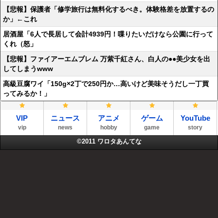
【悲報】保護者「修学旅行は無料化するべき。体験格差を放置するの
か」←これ
居酒屋「6人で長居して会計4939円！喋りたいだけなら公園に行って
くれ（怒」
【悲報】ファイアーエムブレム 万紫千紅さん、白人の●●美少女を出
してしまうwww
高級豆腐ワイ「150g×2丁で250円か…高いけど美味そうだし一丁買
ってみるか！」
VIP
ニュース
アニメ
ゲーム
YouTube
vip
news
hobby
game
story
©2011
ワロタあんてな