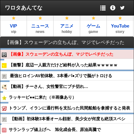
ワロタあんてな
VIP
ニュース
アニメ
ゲーム
YouTube
vip
news
hobby
game
story
【画像】スウェーデンの立ちんぼ、マジでレベチだった
【画像】スウェーデンの立ちんぼ、マジでレベチだった
【衝撃】底辺一人親方だけど給料が入った結果ｗｗｗｗｗ
最強ヒロインAV初体験、3本番パ●︎ズリで脳がトロける
【動画】チーさん、女性警官にブチ切れ…
ラッキーピ●●に来た（※画像あり）
トランプ、イランに通行料を支払った民間船舶を拿捕すると発表
【動画】初体験3本番オール顔射、美少女が何度も絶頂スペシ
サランラップ値上げへ 旭化成会長、原油高騰で