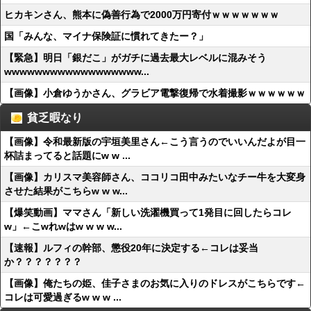
ヒカキンさん、熊本に偽善行為で2000万円寄付ｗｗｗｗｗｗｗ
国「みんな、マイナ保険証に慣れてきたー？」
【緊急】明日「銀だこ」がガチに過去最大レベルに混みそう
wwwwwwwwwwwwwwwwww...
【画像】小倉ゆうかさん、グラビア電撃復帰で水着撮影ｗｗｗｗｗｗ
貧乏暇なり
【画像】令和最新版の宇垣美里さん←こう言うのでいいんだよが目一
杯詰まってると話題にw w ...
【画像】カリスマ美容師さん、ココリコ田中みたいなチー牛を大変身
させた結果がこちらw w w...
【爆笑動画】ママさん「新しい洗濯機買って1発目に回したらコレ
w」←こwれwはw w w w...
【速報】ルフィの幹部、懲役20年に決定する←コレは妥当
か？？？？？？？
【画像】俺たちの姫、佳子さまのお気に入りのドレスがこちらです←
コレは可愛過ぎるw w w ...