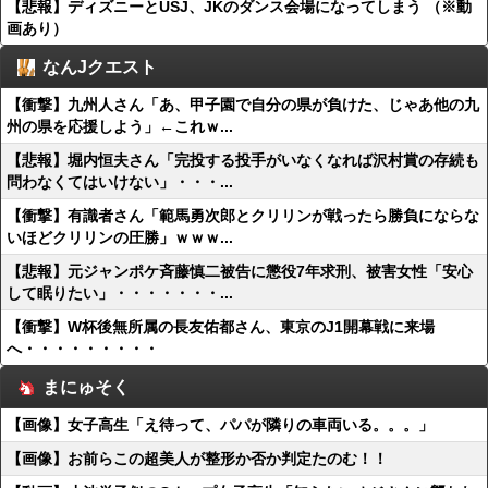
【悲報】ディズニーとUSJ、JKのダンス会場になってしまう （※動
画あり）
なんJクエスト
【衝撃】九州人さん「あ、甲子園で自分の県が負けた、じゃあ他の九
州の県を応援しよう」←これｗ...
【悲報】堀内恒夫さん「完投する投手がいなくなれば沢村賞の存続も
問わなくてはいけない」・・・...
【衝撃】有識者さん「範馬勇次郎とクリリンが戦ったら勝負にならな
いほどクリリンの圧勝」ｗｗｗ...
【悲報】元ジャンポケ斉藤慎二被告に懲役7年求刑、被害女性「安心
して眠りたい」・・・・・・・...
【衝撃】W杯後無所属の長友佑都さん、東京のJ1開幕戦に来場
へ・・・・・・・・・
まにゅそく
【画像】女子高生「え待って、パパが隣りの車両いる。。。」
【画像】お前らこの超美人が整形か否か判定たのむ！！