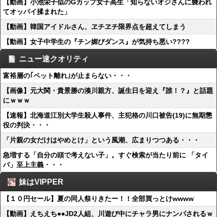
【動画】小池栄子似のGカップ女子高生「知らないオジさんに襲われ
てオッパイ揉まれた」
【動画】韓国アイドルさん、ヱチヱチ限界点を超えてしまう
【動画】女子中学生の『チン媚びダンス』が気持ち悪い????
ニュー速クオリティ
富裕層の｢ペット離れ｣が止まらない・・・
【画像】元大関・貴景勝の湊川親方、誕生日を迎え『誰！？』と話題
にｗｗｗ
【速報】北海道江別大学生殺人事件、主犯格の川口被告(19)に無期懲
役の判決・・・
「片親の女だけはやめとけ」という風潮、広まりつつある・・・
急増する「自分の頭で考えない子」。すぐ検索が当たり前に 「タイ
パ」至上主義・・・
妹はVIPPER
【１０円セール】夏の同人祭りきたー！！全部買っとけwwww
【動画】えちえち●●JD2人組、川遊び中にチャラ男にナンパされるｗ