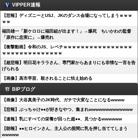
VIPPER速報
【悲報】ディズニーとUSJ、JKのダンス会場になってしまうｗｗｗ
ｗｗ
福田雄一「新ケロロに福田組が出ます！」→爆死 ちいかわの監督
「原作に忠実に」→爆売れ
【衝撃動画】令和のJS、レベチｗｗｗｗｗｗｗｗｗｗｗｗｗｗｗｗ
ｗｗｗｗｗｗｗｗｗｗｗｗｗｗ
【超悲報】明日花キララさん、専門家からあまりにも非情な一言を告
げられる
【画像】高市早苗、殺されることに怯え始める
BIPブログ
【画像】大谷真美子のJK時代、ガチで大変なことになるwwww
【悲報】ぶっちゃけ●●が好きなやつ、集まれwwwwwwwwwwwww
【速報】乳にすべての栄養が回った超●●、見つかるwwwwww
【朗報】●●ヒロインさん、主人公の股間に乳を押し当ててしまう
wwwww