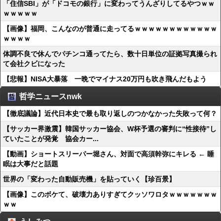
「住信SBI」が「ドコモの銀行」に変わってうんざりしてるやつｗｗ
ｗｗｗｗｗ
【画像】福岡、こんなのが普通に走ってるｗｗｗｗｗｗｗｗｗｗｗｗ
ｗｗｗｗ
体調不良で休んでパチンコ通ってたら、数十日単位の証拠写真撮られ
て会社クビになった
【悲報】NISA大暴落 一晩でマイナス20万円も吹き飛んだもよう
哲学ニュースnwk
【徹底議論】近代日本史で最も取り返しのつかなかった失敗って何？
【サッカー界激震】韓国サッカー協会、W杯予選の審判に“性接待”し
ていたことが発覚 協会カー...
【動画】ショートスリーパー堀さん、対面で高須幹弥にキレる ← 睡
眠は大事だと話題
世界の「変わった自動販売機」を貼っていく【珍百景】
【画像】このボケて、破壊力ありすぎてクッソワロタｗｗｗｗｗｗｗ
ｗｗ