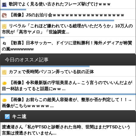
歌詞でよく見る使い古されたフレーズ挙げてけｗｗｗ
【画像】JSのお泊り会ｗｗｗｗｗｗｗｗｗｗｗｗｗｗｗｗｗ
リベラル「これほど嫌われている総理がいただろうか」10万人の
市民が「高市ヤメロ」「世論調査...
【歓喜】日本サッカー、ドイツに逆転勝利！海外メディアが称賛
の嵐wwwwwww
今日のオススメ記事
カフェで長時間パソコン弄っている奴の正体
【画像】令和最新版の宇垣美里さん←こう言うのでいいんだよが
目一杯詰まってると話題にw w ...
【画像】お前らこの超美人容疑者が、整形か否か判定して！！→
画像がこちらw w w w w ...
キニ速
渡邊渚さん「私がPTSDと診断された当時、世間はまだPTSDという
言葉は浸透されていません...