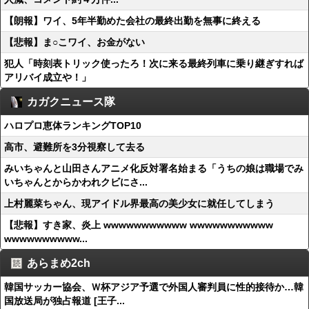
【朗報】ワイ、5年半勤めた会社の最終出勤を無事に終える
【悲報】ま○こワイ、お金がない
犯人「時刻表トリック使ったろ！次に来る最終列車に乗り継ぎすれば
アリバイ成立や！」
カガクニュース隊
ハロプロ恵体ランキングTOP10
高市、避難所を3分視察して去る
みいちゃんと山田さんアニメ化反対署名始まる「うちの娘は職場でみ
いちゃんとからかわれクビにさ...
上村麗菜ちゃん、現アイドル界最高の美少女に就任してしまう
【悲報】すき家、炎上 wwwwwwwwwww wwwwwwwwwww
wwwwwwwwww...
あらまめ2ch
韓国サッカー協会、Ｗ杯アジア予選で外国人審判員に性的接待か…韓
国放送局が独占報道 [王子...