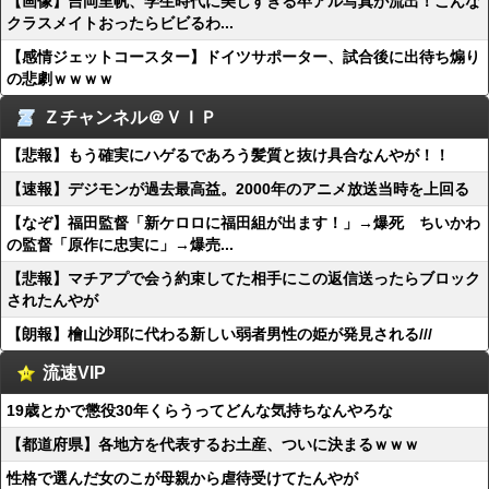
【画像】吉岡里帆、学生時代に美しすぎる卒アル写真が流出！こんな
クラスメイトおったらビビるわ...
【感情ジェットコースター】ドイツサポーター、試合後に出待ち煽り
の悲劇ｗｗｗｗ
Ｚチャンネル＠ＶＩＰ
【悲報】もう確実にハゲるであろう髪質と抜け具合なんやが！！
【速報】デジモンが過去最高益。2000年のアニメ放送当時を上回る
【なぞ】福田監督「新ケロロに福田組が出ます！」→爆死 ちいかわ
の監督「原作に忠実に」→爆売...
【悲報】マチアプで会う約束してた相手にこの返信送ったらブロック
されたんやが
【朗報】檜山沙耶に代わる新しい弱者男性の姫が発見される///
流速VIP
19歳とかで懲役30年くらうってどんな気持ちなんやろな
【都道府県】各地方を代表するお土産、ついに決まるｗｗｗ
性格で選んだ女のこが母親から虐待受けてたんやが