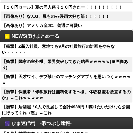
【１０円セール】夏の同人祭り１０円きたー！！！！！！！！！
【画像あり】なんG、母もの●●漫画大好き部！！！！！！
【画像あり】アメリカ産JC、普通に可愛い
NEWSぽけまとめーる
【衝撃】Z新入社員、意地でも9月の社員旅行の計画をやらな
い・・・・・
【衝撃】隣家の室外機、限界突破してきた結果ｗｗｗｗｗ(※画像あ
り)
【衝撃】天才ワイ、デブ禁止のマッチングアプリを思いつくｗｗｗｗ
ｗ
【衝撃】保護者「修学旅行は無料化するべき。体験格差を放置するの
か」←これｗｗｗｗｗ
【衝撃】居酒屋「6人で長居して会計4939円！喋りたいだけなら公園
に行ってくれ（怒」←これ...
ひま速(°∀°) -暇つぶし速報-