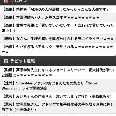
うしみつ
【画像】精神科「ADHDの人が治療しなかったらこんな人生です」→
【画像】本田望結ちゃん、お胸スゴすぎｗｗｗｗｗｗｗｗｗ
【画像】震災で母親に「置いていかないで」と言われて置いていった
娘⇒！！
【悲報】女さん、生理の匂いを嗅ぎ分けられる男にイライラ⇒ｗｗｗ
【画像】ヤバすぎるペアルック、発見されるｗｗｗwｗｗｗｗｗｗｗ
ｗｗ
ラビット速報
【動画】高須幹弥先生にキレるショートスリーパー・堀大輔氏が怖い
と話題にｗｗｗｗｗｗｗｗｗｗ...
【速報】SnowManファンのおばさんたちの集まり「Snow
Woman」、ライブ開催決定...
【悲報】みいちゃんの作者さん、泣いてしまう???? （※画像あり）
【悲報】吉岡里帆さん、アドリブで相手役俳優の手を取りお胸に押し
当てる（※画像あり）