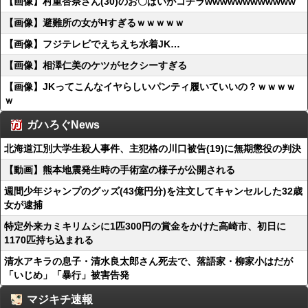
【画像】村重杏奈さん(30)のお〇ぱいがコチラwwwwwwwwwwww
【画像】避難所の女がHすぎるｗｗｗｗｗ
【画像】フジテレビでえちえち水着JK…
【画像】相澤仁美のケツがセクシーすぎる
【画像】JKってこんなイヤらしいパンティ履いていいの？ｗｗｗｗ
ｗ
ガハろぐNews
北海道江別大学生殺人事件、主犯格の川口被告(19)に無期懲役の判決
【動画】熊本地震発生時の手術室の様子が公開される
週間少年ジャンプのグッズ(43億円分)を注文してキャンセルした32歳
女が逮捕
特定外来カミキリムシに1匹300円の賞金をかけた高崎市、初日に
1170匹持ち込まれる
清水アキラの息子・清水良太郎さん死去で、落語家・柳家小はだが
「いじめ」「暴行」被害告発
マジキチ速報