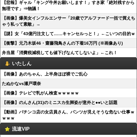
【悲報】ギャル「キング牛丼お願いします！」すき家「絶対残すから
無理です」⇒物議！
【画像】爆美女インフルエンサー「20歳でアルファード一括で買えち
ゃう私って素敵」→
【謎】女「43億円注文して……キャンセルっと！」←こいつの目的ｗ
【衝撃】元乃木坂46・齋藤飛鳥さんの下着16万円 (※画像あり)
弁当屋「消費税減税しても値下げなんてしないよ」←これ！
いたしん
【画像】あのちゃん、上半身ほぼ裸でご乱心
たぬかなvs瀬戸環奈
【画像】テレビで乳がん検査ｗｗｗｗｗ
【画像】のんさん(31)のミニスカ生脚姿が意外と●●いと話題
【動画】パチンコ店の女店員さん、パンツが見えそうな危ない仕事ｗ
ｗｗｗ
流速VIP