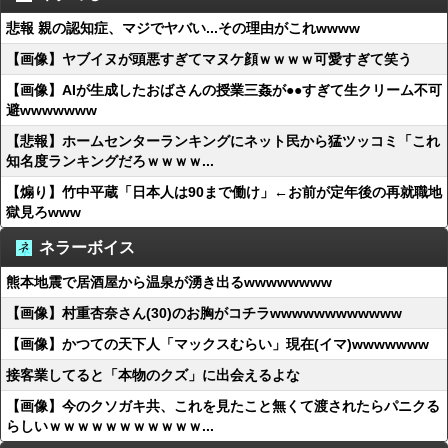
悲報 親の認知症、マジでヤバい...その理由がこれwwww
【画像】ヤブイヌが頭悪すぎてマヌケ顔ｗｗｗｗ可愛すぎて笑う
【画像】AIが生成したおばさんの授業三姦が●●すぎて生クリーム不可
避wwwwwww
【悲報】ホームセンターランキングにネット民から猛ツッコミ「これ
知名度ランキングだろｗｗｗｗ...
【煽り】竹中平蔵「日本人は90まで働け」←お前が定年後の再就職地
獄見ろwww
ネラーボイス
熊本地震で居酒屋から温泉が湧き出るwwwwwwww
【画像】村重杏奈さん(30)のお胸がコチラwwwwwwwwwwww
【画像】かつての天下人「マックスむらい」現在(イマ)wwwwwww
接客業してると「本物のクズ」に出会えるよな
【画像】今のクソガキ共、これを見たこと無くて渡されたらパニクる
らしいｗｗｗｗｗｗｗｗｗｗｗ...