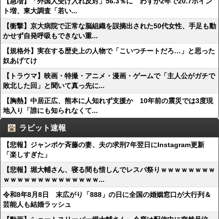
【急増】「外国人受け入れ反対」56.3％に わずか2年で20.7ポイン
ト増、東大調査「若い...
【衝撃】京大病院で正常な脳組織を誤摘出された50代女性、手足も動
かせず自発呼吸もできない重...
【規格外】実在する歴史上の人物で「こいつチートだろ…」と思った
奴あげてけ
【トラウマ】映画・特撮・アニメ・漫画・ゲームで「主人公がガチで
敗北した回」と聞いて真っ先に...
【胸熱】中居正広、熊本に人知れず支援か 10年前の震災では3度現
地入り「誰にも知られなくて...
ラビット速報
【悲報】ジャンポケ斉藤の妻、夫の求刑7年翌日にInstagram更新
「楽しすぎた」
【悲報】堀大輔さん、寝る間も惜しんでレスバ祭りｗｗｗｗｗｗｗｗ
ｗｗｗｗｗｗｗｗｗｗｗｗｗｗ...
令和8年8月8日 末広がり「888」の日に全国の婚姻窓口が大行列＆
芸能人も結婚ラッシュ