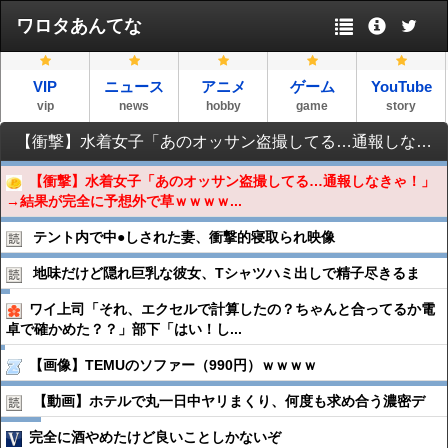
ワロタあんてな
VIP
ニュース
アニメ
ゲーム
YouTube
vip
news
hobby
game
story
【衝撃】水着女子「あのオッサン盗撮してる…通報しなきゃ！」→結果が完全に予想外で草ｗｗｗｗｗｗｗｗｗｗ
【衝撃】水着女子「あのオッサン盗撮してる…通報しなきゃ！」
→結果が完全に予想外で草ｗｗｗｗ...
テント内で中●︎しされた妻、衝撃的寝取られ映像
地味だけど隠れ巨乳な彼女、Tシャツハミ出しで精子尽きるま
ワイ上司「それ、エクセルで計算したの？ちゃんと合ってるか電
卓で確かめた？？」部下「はい！し...
【画像】TEMUのソファー（990円）ｗｗｗｗ
【動画】ホテルで丸一日中ヤリまくり、何度も求め合う濃密デ
完全に酒やめたけど良いことしかないぞ