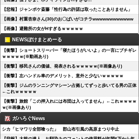
【悲報】ジャンポケ斎藤「性行為の許諾は取ったことありません」
【画像】村重杏奈さん(30)のお〇ぱいがコチラwwwwwwwwwwww
【画像】避難所の女がHすぎるｗｗｗｗｗ
NEWSぽけまとめーる
【衝撃】ショートスリーパー「寝たほうがいいよ」の一言にブチギレ
ｗｗｗｗｗ(※動画あり)
【衝撃】移民さんの価値、発表されるｗｗｗｗｗ(※画像あり)
【衝撃】左ハンドル車のデメリット、意外と少ないｗｗｗｗｗ
【衝撃】ジムのランニングマシーン占拠してずっと歩いてる男の正体
←これｗｗｗｗｗ
【衝撃】旅館「この押入れには布団は入ってません」←これｗｗｗｗ
ｗ(※画像あり)
ガハろぐNews
シカ「ヒマワリ全部喰った」 郡山布引風の高原まつり中止
【悲報】太鼓の達人、お馴染みのフォントの使用料が年間6万から年