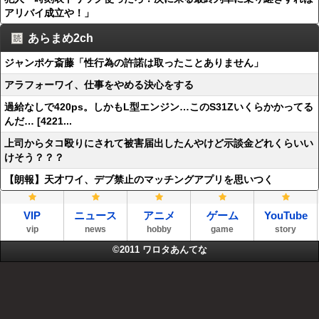
アリバイ成立や！」
あらまめ2ch
ジャンポケ斎藤「性行為の許諾は取ったことありません」
アラフォーワイ、仕事をやめる決心をする
過給なしで420ps。しかもL型エンジン…このS31Zいくらかかってる
んだ… [4221...
上司からタコ殴りにされて被害届出したんやけど示談金どれくらいい
けそう？？？
【朗報】天才ワイ、デブ禁止のマッチングアプリを思いつく
VIP
ニュース
アニメ
ゲーム
YouTube
vip
news
hobby
game
story
©2011
ワロタあんてな