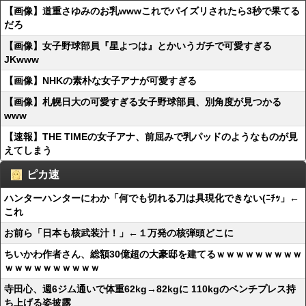
【画像】道重さゆみのお乳wwwこれでパイズリされたら3秒で果てる
だろ
【画像】女子野球部員『星よつは』とかいうガチで可愛すぎる
JKwww
【画像】NHKの素朴な女子アナが可愛すぎる
【画像】札幌日大の可愛すぎる女子野球部員、別角度が見つかる
www
【速報】THE TIMEの女子アナ、前屈みで乳パッドのようなものが見
えてしまう
ピカ速
ハンターハンターにわか「何でも切れる刀は具現化できない(ﾆﾁｯ」←
これ
お前ら「日本も核武装汁！」←１万発の核弾頭どこに
ちいかわ作者さん、総額30億超の大豪邸を建てるｗｗｗｗｗｗｗｗｗ
ｗｗｗｗｗｗｗｗｗｗ
寺田心、週6ジム通いで体重62kg→82kgに 110kgのベンチプレス持
ち上げる姿披露