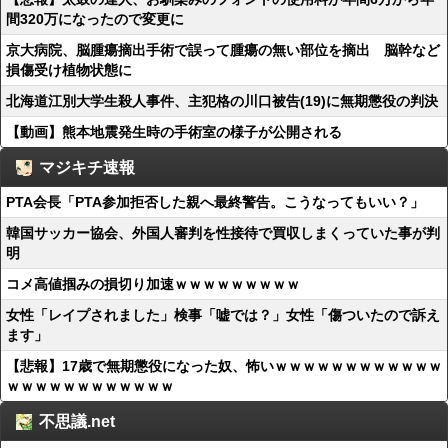
間320万になったので変更に
京大病院、脳腫瘍摘出手術で誤って腫瘍の無い部位を摘出 脳幹など
損傷受け植物状態に
北海道江別大学生殺人事件、主犯格の川口被告(19)に無期懲役の判決
【動画】熊本地震発生時の手術室の様子が公開される
マジキチ速報
PTA会長「PTA参加拒否した親へ最終警告。こうなってもいい？」
韓国サッカー協会、外国人審判を性接待で買収しまくっていた事が判
明
コメ高値掴みの損切り加速ｗｗｗｗｗｗｗｗｗ
女性「レイプされました」検事「嘘では？」女性「傷ついたので訴え
ます」
【悲報】17歳で無期懲役になった奴、怖いｗｗｗｗｗｗｗｗｗｗｗｗ
ｗｗｗｗｗｗｗｗｗｗｗｗ
不思議.net