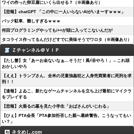
ワイの作った卵豆腐にいくら出せる？（※画像あり）
【悲報】chatGPT 「この中に一人いらないAIがいまーすｗｗｗ」
バック駐車、難しすぎるｗｗｗ
何回プログラミングやってもi++が頭に入ってこないんだが
タコライス作ってるんだけどすでに美味そうでワロタ（※画像あり）
Ｚチャンネル＠ＶＩＰ
【たし蟹】女「あーお金ないなぁ…そうだ！風ｲ谷やろ！」←これ頭
おかしいやろ
【ええ】トランプさん、全米の児童強姦犯と人身売買業者に死刑を求
刑！！
【速報】よゐこ、新たなゲームチャンネルを立ち上げ最初にマイクラ
をプレイする
【悲報】火垂るの墓を見た小学生「おばさんがいじわる」
【ひぇ】PTA会長「PTA参加拒否した親へ最終警告。こうなってもい
い？」
ネタめし.com