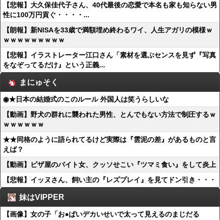
【悲報】大久保佳代子さん、40代最後の恋愛で本名も家も知らない男
性に100万円貢ぐ・・・・...
【朗報】新NISAを33歳で満額埋め終わるワイ、人生アガリの模様ｗ
ｗｗｗｗｗｗｗｗｗ
【悲報】イラストレーター江口さん「素材を選ぶセンスを見ず『写真
をなぞってるだけ』という正義...
まにゅそく
◉★日本の結婚式のこのルール 外国人は笑うらしいな
【動画】野犬の群れに襲われた男性、とんでもない方法で制圧するｗ
ｗｗｗｗｗｗ
★★同格のように語られてるけど実際は『雲泥の差』があるものと言
えば？
【動画】ピザ屋のバイト女、クッソせこい『ツマミ食い』をして炎上
【悲報】イッヌさん、飼い主の『レズプレイ』を見てドン引き・・・
妹はVIPPER
【画像】女の子「お●ぱいデカいせいで太って見えるのまじだる