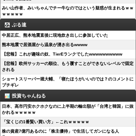
みい山作者、みいちゃんでチー牛なのではという疑惑が生まれるｗｗ
ｗｗｗｗｗ
ぶる速
中居正広、熊本地震直後に現地炊き出しに参加していた
熊本地震で居酒屋から温泉が湧き出るwwww
【悲報】これが趣味の奴、TierEランクでしたwwwwwwwwww
【悲報】欧州サッカーの順位、もう覆すことができないレベルで固定
される
ショートスリーパー堀大輔、「寝たほうがいいのでは？のコメントに
ブチギレ
投資ちゃんねる
日本、高市円安ホクホクなのに上半期の輸出額が「台湾と韓国」に抜
かれるｗｗｗｗｗ
「宝くじの1番賢い買い方」←これｗｗｗｗｗ
株の資産7億円あるのに「株主優待」で生活してガンになる人