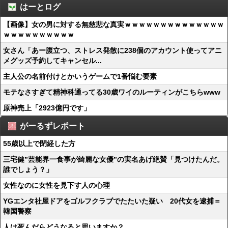
はーとログ
【画像】女の男に対する無慈悲な真実ｗｗｗｗｗｗｗｗｗｗｗｗｗｗ
ｗｗｗｗｗｗｗｗｗｗ
女さん「あー腹立つ、ストレス発散に238個のアカウント使ってアニ
メグッズ予約してキャンセル...
主人公の名前付けとかいうゲームで1番悩む要素
モテなさすぎて精神科通ってる30歳ワイのルーティンがこちらwww
原神売上「2923億円です」
がーるずレポート
55歳以上で閉経した方
三宅健”芸能界一食事が綺麗な女優”の実名あげ絶賛「見つけたんだ。
誰でしょう？」
女性なのに女性を見下す人の心理
YGエンタ社屋ドアをゴルフクラブでたたいた疑い 20代女を逮捕＝
韓国警察
人は死んだらどうなると思いますか？