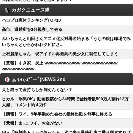
カガクニュース隊
ハロプロ恵体ランキングTOP10
高市、避難所を3分視察して去る
みいちゃんと山田さんアニメ化反対署名始まる「うちの娘は職場でみ
いちゃんとからかわれクビにさ...
上村麗菜ちゃん、現アイドル界最高の美少女に就任してしまう
【悲報】すき家、炎上 wwwwwwwwwww wwwwwwwwwww
wwwwwwwwww...
ぁゃιぃ(*ﾟーﾟ)NEWS 2nd
犬と猫って金持ちしか飼えんくない？
ヒカル「浮気OK」動画投稿から24時間で登録者数500万人割れ12万
人減、コメント約４万件...
【朗報】ワイ、5年半勤めた会社の最終出勤を無事に終える
【悲報】ま○こワイ、お金がない
犯人「時刻表トリック使ったろ！次に来る最終列車に乗り継ぎすれば