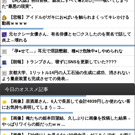
【同人誌】告白前夜、親友にすべて奪われた――覗いてしまっ
た“最悪の現実”。
【悲報】アイドルがガキにお●ぱいを触られまくってキレかける
動画ｗｗｗｗ
元セクシー女優さん、有名俳優とセ〇クスしたのを実名で話して
炎上→壊れる
「孕●︎せて…」耳元で淫語懇願、種●︎け危険中●︎しやめられな
【朗報】トランプさん、寝ずにSNSを更新していた????
京都大学、1リットル14円の人工石油の生成に成功、消されない
よう量産装置も完成させての発表...
今日のオススメ記事
【画像】居酒屋さん、6人で長居して会計4939円しか使わない客
にお気持ち表明してしまう←コ...
【画像】俺たちの姫本田望結、久しぶりに画像を投稿した結果→
やっぱりワイらの姫だったw w ...