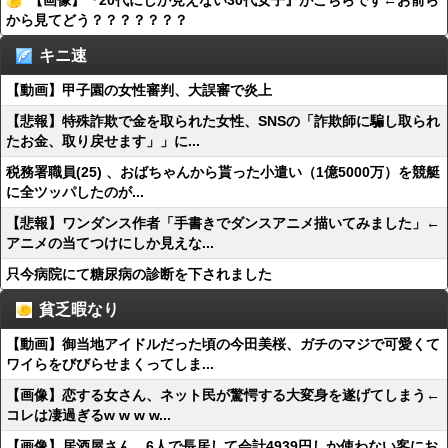
【画像】『20代にしか見えない30代女子』がこちらです←お前ら
から見てどう？？？？？？？
キニ速
【動画】甲子園の女性審判、大誤審で炎上
【悲報】特殊詐欺で金を取られた女性、SNSの「詐欺師に騙し取られ
たお金、取り戻せます」」に...
税務署職員(25) 、おばちゃんから貰った小遣い（1億5000万）を競艇
に全ツッパしたのが...
【悲報】ワンダンス作者「手書きでダンスアニメ描いてみました」←
アニメの当てつけにしか見えな...
只今病院にて糖尿病の診断を下されました
貧乏暇なり
【動画】御当地アイドルだった頃の今田美桜、ガチのマジで可愛くて
ワイらをびびらせまくってしま...
【画像】恋する女さん、ネット民が驚愕する大変身を遂げてしまう←
コレは凄過ぎるw w w w...
【画像】居酒屋さん、6人で長居して会計4939円しか使わない客にお