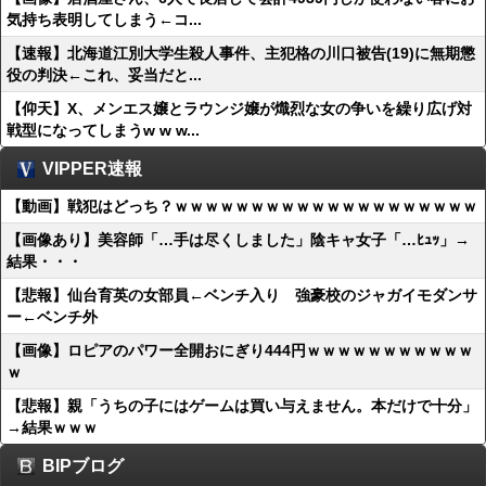
気持ち表明してしまう←コ...
【速報】北海道江別大学生殺人事件、主犯格の川口被告(19)に無期懲
役の判決←これ、妥当だと...
【仰天】X、メンエス嬢とラウンジ嬢が熾烈な女の争いを繰り広げ対
戦型になってしまうw w w...
VIPPER速報
【動画】戦犯はどっち？ｗｗｗｗｗｗｗｗｗｗｗｗｗｗｗｗｗｗｗｗ
【画像あり】美容師「…手は尽くしました」陰キャ女子「…ﾋｭｯ」→
結果・・・
【悲報】仙台育英の女部員←ベンチ入り 強豪校のジャガイモダンサ
ー←ベンチ外
【画像】ロピアのパワー全開おにぎり444円ｗｗｗｗｗｗｗｗｗｗｗ
ｗ
【悲報】親「うちの子にはゲームは買い与えません。本だけで十分」
→結果ｗｗｗ
BIPブログ