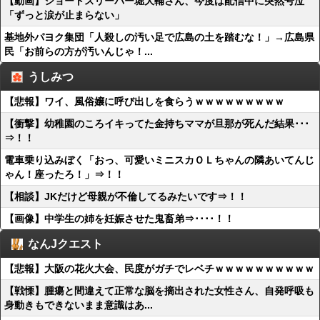
【動画】ショートスリーパー堀大輔さん、今度は配信中に突然号泣
「ずっと涙が止まらない」
基地外パヨク集団「人殺しの汚い足で広島の土を踏むな！」→広島県
民「お前らの方が汚いんじゃ！...
うしみつ
【悲報】ワイ、風俗嬢に呼び出しを食らうｗｗｗｗｗｗｗｗｗ
【衝撃】幼稚園のころイキってた金持ちママが旦那が死んだ結果･･･
⇒！！
電車乗り込みぼく「おっ、可愛いミニスカＯＬちゃんの隣あいてんじ
ゃん！座ったろ！」⇒！！
【相談】JKだけど母親が不倫してるみたいです⇒！！
【画像】中学生の姉を妊娠させた鬼畜弟⇒････！！
なんJクエスト
【悲報】大阪の花火大会、民度がガチでレベチｗｗｗｗｗｗｗｗｗｗ
【戦慄】腫瘍と間違えて正常な脳を摘出された女性さん、自発呼吸も
身動きもできないまま意識はあ...