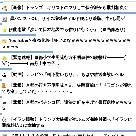
【画像】トランプ、キリストのフリして保守派から批判相次ぐ
黒パンストOL、サイズ増殖ディルド腰ふり羞恥、中●︎し罰ゲ
伊能忠敬「歩いて日本地図でも作りに行くか」（※画像あり）
YouTuberの収益化停止多いよなｗｗｗｗｗｗｗｗｗｗｗｗｗｗ
ｗｗｗｗ
【緊急速報】京都小学生男児行方不明事件の続報ｷﾀ━━━━(ﾟ
∀ﾟ)━━━━!!南丹山中で子...
【動画】テレビの『橋下徹いじり』、もはや放送事故レベル
【悲報】京都の行方不明男児さん、失踪直前に「ドラゴンが壊れ
て号泣」していた・・・・・・・・...
【悲報】京都のパチンコ店、違法に釘を曲げて書類送検ｗｗｗｗ
ｗ
【イラン情勢】トランプ大統領がホルムズ海峡封鎖へ「イランに
通航料払えば拿捕する」