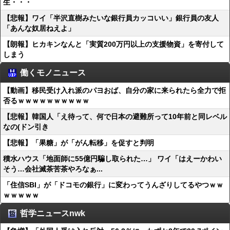
生・・・
【悲報】ワイ「半沢直樹みたいな銀行員カッコいい」銀行員の友人
「あんな奴居ねえよ」
【朗報】ヒカキンなんと「実質200万円以上の支援物資」を寄付して
しまう
働くモノニュース
【動画】移民受け入れ派のパヨおば、自分の家に来られたら全力で拒
否るｗｗｗｗｗｗｗｗｗｗ
【悲報】韓国人「え待って、何で日本の避難所って10年前と同レベル
なの(ドン引き
【悲報】「果糖」が「がん転移」を促すと判明
積水ハウス「地面師に55億円騙し取られた…」 ワイ「はえーかわい
そう…会社滅茶苦茶やろなぁ...
「住信SBI」が「ドコモの銀行」に変わってうんざりしてるやつｗｗ
ｗｗｗｗｗ
哲学ニュースnwk