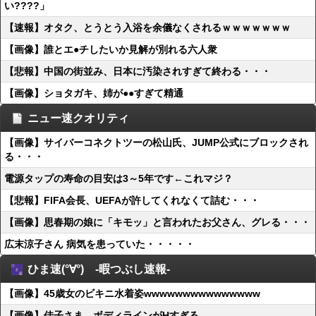
い????」
【速報】オタク、とうとう入浴を余儀なくされるｗｗｗｗｗｗｗ
【画像】誰とエ●チしたいか見解が別れる六人衆
【悲報】中国の街並み、日本に汚染されすぎて終わる・・・
【画像】ショタガキ、姉が●●すぎて精通
ニュー速クオリティ
【画像】サイバーコネクトツーの松山氏、JUMP公式にブロックされ
る・・・
電源タップの寿命の目安は3～5年です←これマジ？
【悲報】FIFA会長、UEFAが許してくれなくて詰む・・・
【画像】思春期の娘に「キモッ」と言われたお父さん、グレる・・・
広末涼子さん 病気を患っていた・・・・・
ひま速(°∀°) -暇つぶし速報-
【画像】45歳女のビキニ水着姿wwwwwwwwwwwwwww
【画像】佳子さま、ボディラインがHすぎる…