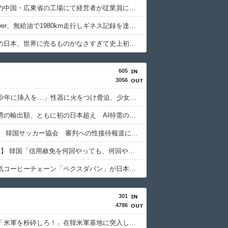
経済崩壊の中国・広東省の工場にて経営者が従業員に半年以上給料未払いした挙句高飛び。工場は空っぽに
日産e-power、無給油で1980km走行しギネス記録を達成、無駄な発電や送電ロスなくEVよりエコを証明
経済大国の日本、世界に売るものがなさすぎて史上初めて韓国台湾に輸出額抜かされ
605
3056
「14歳の少年に挿入を…」性器に火をつけ脅迫、少女達はモップで…657人が死亡した韓国“最悪の人権侵害”のおぞましすぎる実態
韓国と台湾の輸出額、ともに初の日本超え AI特需の恩恵で差 26年上期
【東スポ】 韓国サッカー協会 審判への性接待報道にＳＮＳ紛糾「徹底追及」「２００２年はどうなの？」
【Money1】 韓国「信用赦免を何回やっても、何回やっても」⇒ 257万人赦免したのに60万人がまた延滞者に転落！
韓国の人気コーヒーチェーン「ペクスダバン」が日本初上陸！東京・新橋に1号店オープン
301
4786
【悲報】「米軍を粉砕しろ！」在韓米軍基地に突入した韓国学生、即逮捕