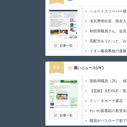
ショートスリーパー堀
3
痛いニュース(ﾉ∀`)