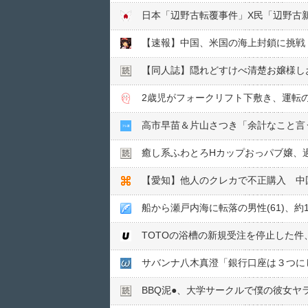
【同人誌】隠れどすけべ清楚お嬢様し
2歳児がフォークリフト下敷き、運転
高市早苗＆片山さつき「余計なこと言
癒し系ふわとろHカップおっパブ嬢、
【愛知】他人のクレカで不正購入 中国
船から瀬戸内海に転落の男性(61)、
サバンナ八木真澄「銀行口座は３つに
BBQ泥●︎、大学サークルで僕の彼女ヤ