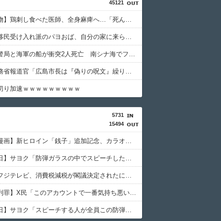
45121
【九州名物】鶏刺し食べた医師、全身麻痺へ…「死んだほうが良かった」
【動画】移民受け入れ派のパヨおば、自分の家に来られたら全力で拒否るｗｗｗｗｗｗｗｗｗｗｗｗ
中国の海警局と海軍の船が衝突2人死亡 南シナ海でフィリピン船を追跡中、公表までに1年
ロシア外務省報道官「広島市長は『偽りの呪文』繰り返している」 平和宣言を非難
切り加速ｗｗｗｗｗｗｗｗｗ
5731
15494
【生成AI漫画】新ヒロイン「銭子」追加記念、カラオケ懇親パーティー
【原爆の日】サヨク「防弾ガラスの中でスピーチした総理がこれまでいたんだろうか。オバマ大統領でさえ、防弾ガラスなんてなかった！」→石破茂＆オバマ大統領も使ってました
【偏向】フジテレビ、消費税減税が閣議決定されたにも関わらず、消費税減税に反対する大学生を用意して印象操作
【事実陳列罪】X民「このアカウントで一番気持ち悪いポストを教えて」 grok「わざわざ俺を呼んで全ポスト漁らせようとしてるこのポストが一番気持ち悪い」
【原爆の日】サヨク「スピーチする人が全員この防弾ガラスなのでしょうか。高市だけなら、天下の恥晒し者です」→石破茂も防弾ガラスで演説してました