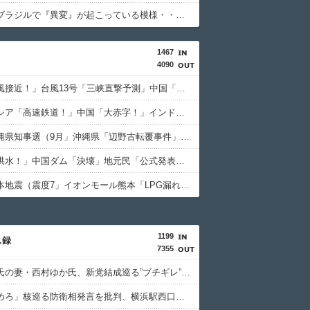
【衝撃】ブラジルで『異変』が起こっている模様・・・・・・
1467
4090
中国「台風接近！」台風13号「三峡直撃予測」中国「上流大洪水！（三峡上流」中国都市「8/5の映像（動画」三峡ダム「緊急放流（決壊危機」中国「下流大水害（震え声」→
インドネシア「高速鉄道！」中国「大赤字！」インドネシア「運営会社の株式購入！（負債対策」中国「はい（巨額負債」インドネシア「700km延伸計画！（実質中止」→
日本「沖縄県知事選（9月」沖縄県「辺野古転覆事件」日教組「同志社批判！（社民系」日本「日教組と全教は対立状態（内ｹﾞﾊﾞ」特別調査委員会「同志社に猛省促す」→
中国「大洪水！」中国ダム「決壊」地元民「公式発表より死者多い！」中国政府「住民拘束！（安否不明」中国当局「救助隊動画も削除」台風13号「三峡ﾀﾞﾑ接近中」→
日本「熊本地震（震度7」イオンモール熊本「LPG漏れて爆発（液化石油ｶﾞｽ」日本「爆発で火災が吹き飛ぶ（爆轟発生説」ハビタ「遺族説明の虚偽を認める（営業部長発言」→
1199
ス録
7355
ひろゆき氏の妻・西村ゆか氏、新党結成巡る”ブチギレ”投稿を謝罪「配慮に欠けた行動でした」 夫婦で投稿
「小泉やめろ」核巡る防衛相発言を批判、横浜駅西口で市民ら #高市小泉麻生めちゃくちゃじゃんニュースdeプロテスト