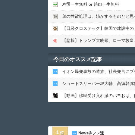
寿司一生無料 or 焼肉一生無料
弟の性欲処理は、姉がするものだと思
【日経クロステック】韓国で建設中の
【悲報】トランプ大統領、ローマ教皇
今日のオススメ記事
イオン爆発事故の遺族、社長発言にブ
ショートスリーパー堀大輔、高須幹弥
【動画】移民受け入れ派のパヨおば、
1
News@フレ速