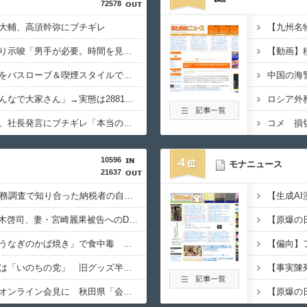
72578
大輔、高須幹弥にブチギレ
滝沢秀明社長、熊本入り示唆「男手が必要。時間を見つけて行きたい」
秋田県職員さん、会見をバスローブ＆喫煙スタイルで対応してしまい大炎上ｗ
高配当をうたった「みんなで大家さん」→実態は2881億円の債務超過
イオン爆発事故の遺族、社長発言にブチギレ「本当のことを話して」
コメ 損
10596
4
モナニュース
21637
国税局職員（25）、税務調査で知り合った納税者の自宅に出入りしお小遣い1億5000万円頂戴するwww
【芸能】元EXILE・黒木啓司、妻・宮崎麗果被告へのDV事案で逮捕されていた 宮崎は全身打撲、頭部裂傷及び打撲、頸部損傷の怪我
ドン・キホーテ露店「うなぎのかば焼き」で食中毒 男女14人が発熱や腹痛など訴え…サルモネラ属の菌検出
れいわ新選組の新党名は「いのちの党」 旧グッズ半額で販売 どうなる秘書給与疑惑
職員がバスローブ姿でオンライン会見に 秋田県「会見の対応に問題があった」