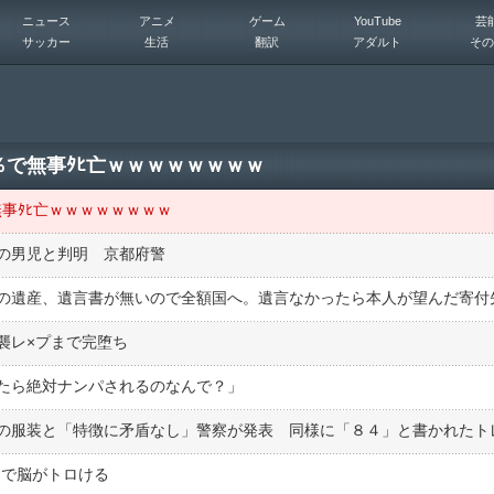
ニュース
アニメ
ゲーム
YouTube
芸
サッカー
生活
翻訳
アダルト
その
％で無事ﾀﾋ亡ｗｗｗｗｗｗｗｗ
無事ﾀﾋ亡ｗｗｗｗｗｗｗｗ
の男児と判明 京都府警
襲レ×プまで完堕ち
たら絶対ナンパされるのなんで？」
リで脳がトロける