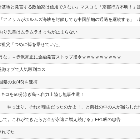
おり先輩はムラムラえっちが止まらない
の祖父「つめに孫を乗せていた」
うな」→赤沢亮正に金融発言ストップ指令ｗｗｗｗｗｗｗｗｗ
過激オプで人気殺到コス
籍の女(45)を逮捕
約1キロを50分泳ぎ島へ自力上陸し無事生還！
して。これができたらお金が永遠に増え続ける」FP1級の忠告
ラれてた