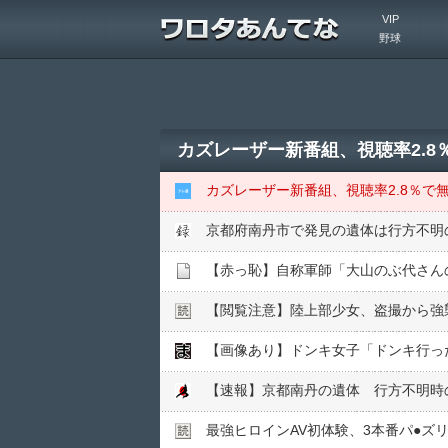
VIP
野球
カズレーザー新番組、視聴率2.8
カズレーザー新番組、視聴率2.8％で
京都府南丹市で発見の遺体は行方不明
【閲覧注意】陸上部少女、盗撮から強
【画像あり】ドンキ女子「ドンキ行っ
最強ヒロインAV初体験、3本番パ●︎ズ