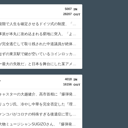
5007
28207
小学生の段階で人生を確定させるドイツ式の制度、「バカを振い落せるから合理的だ」と自惚れていた結果……
反斎藤知事派が本丸に攻め込まれる窮地に突入、「ようやく反撃のターンやね」と手際の良さに感心する人が続出中
某週刊誌が完全逃亡して取り残された中道議員が絶体絶命の窮地、「今度は宏池会に矛先を向けたか……」と節操の無さに呆れる人が続出
激混みのはずの東京駅で鍵が空いているコインロッカーが散見、「ラッキー」と思って中を確認してみると……
「ピクサー最大の失敗だ」と日本を舞台にした某アメリカ産アニメが話題に、日本と韓国の両方に失礼すぎるわ……
4018
ー
16156
【ガチ】キャスターの大越健介、高市首相に『爆弾発言』をしてしまう！！！！！
【悲報】リュウジ氏、冷やし中華を完全否定した『理由』、ガチでヤバイ・・・・・・
【悲報】ケンコバがコロナの特殊すぎる後遺症に苦しんでいる模様…お前らの周りにもこんな奴いる？
【悲報】大物ミュージシャンSUGIZOさん、『爆弾発言』キタァアアアアアーーーーーー！！