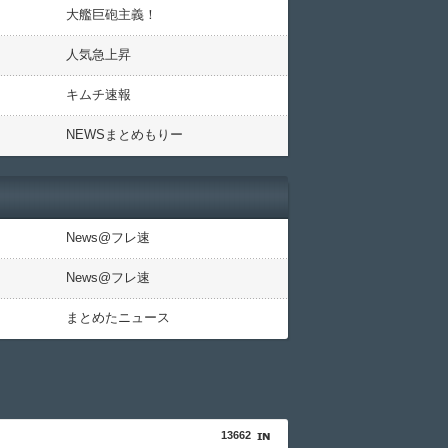
大艦巨砲主義！
人気急上昇
キムチ速報
NEWSまとめもりー
News@フレ速
News@フレ速
まとめたニュース
13662