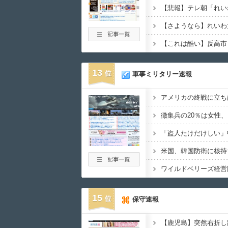
13
軍事ミリタリー速報
15
保守速報