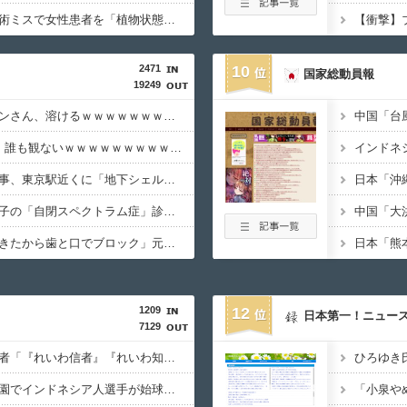
【速報】京大病院、手術ミスで女性患者を「植物状態」にしてしまう・・・
2471
10
国家総動員報
19249
【画像】日本のライオンさん、溶けるｗｗｗｗｗｗｗｗｗｗｗｗｗｗ
【悲報】Jリーグさん、誰も観ないｗｗｗｗｗｗｗｗｗｗｗｗｗｗｗｗｗ
【衝撃】小池百合子知事、東京駅近くに「地下シェルター」整備を正式表明ｗｗｗｗｗｗｗｗｗ
【悲報】倉持由香、息子の「自閉スペクトラム症」診断にショックで涙… 見逃していた乳幼児期のサインとは？
【悲報】「舌を入れてきたから歯と口でブロック」元ジャンポケ斉藤の不同意性交公判
1209
12
日本第一！ニュー
7129
【いのち】れいわ支持者「『れいわ信者』『れいわ知能』は差別的。放送禁止用語にすべき。オールドメディアは配慮を」→かわりにピッタリの名称が爆誕してしまうw
【カミツキ悲報】甲子園でインドネシア人選手が始球式→日本保守党・百田尚樹代表「甲子園を政治利用するな！」