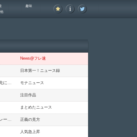
能
趣味
他
News@フレ速
日本第一！ニュース録
【赤っ恥】自称軍師「大山のぶ代さんの遺産、遺言書が無いので全額国へ。遺言なかったら本人が望んだ寄付先に回せばよくない？」…ネット「それを確認する手段が遺言です」
モナニュース
注目作品
まとめたニュース
【速報】京都南丹の遺体 行方不明時の服装と「特徴に矛盾なし」警察が発表 同様に「８４」と書かれたトレーナー着用
正義の見方
人気急上昇