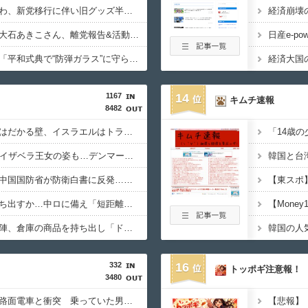
【悲報】テレ朝「れいわ、新党移行に伴い旧グッズ半額セール開催。でも『秘書給与疑惑』あるよね＾＾」
【さようなら】れいわ大石あきこさん、離党報告&活動休止を宣言
【これは酷い】反高市「平和式典で“防弾ガラス”に守られながらスピーチ。『高市出て行け』の声も。そういう人が日本の総理」→ツッコミ多数「石破さんの時からだよ」
1167
14
キムチ速報
8482
アメリカの終戦に立ちはだかる壁、イスラエルはトランプ和平案に「同意せず」！
徴集兵の20％は女性、イザベラ王女の姿も…デンマークが新たな兵役制度開始！
「盗人たけだけしい」中国国防省が防衛白書に反発…日本の新型軍国主義と批判！
米国、韓国防衛に核持ち出すか…中ロに備え「短距離戦術核」を検討！
ワイルドベリーズ経営陣、倉庫の商品を持ち出し「ドローン攻撃で焼失した」として処理…ロシア当局が捜査！
332
16
トッポギ注意報！
3480
【鹿児島】突然右折し路面電車と衝突 乗っていた男女3人は車を放置しダッシュで逃走中