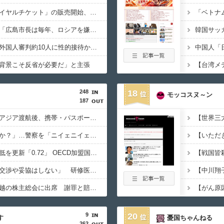
ジャングリア沖縄「ロイヤルチケット」の販売開始、大人29,700円にｗｗｗｗｗｗｗｗｗ
【悲報】ロシア報道官「広島市長は毎年、ロシアを嫌悪する『偽りの呪文』を繰り返し、日本人をゾンビ化させている」と主張
【韓国サッカー協会】外国人審判約10人に性的接待か 計1496回、約2億ウォン（約2200万円）
背景こそ反省が必要だ」と主張
【台湾メ
248
18
モッコスヌ～ン
187
「高収入」信じて東南アジア渡航後、携帯・パスポート奪われ監禁…韓国人の被害急増
「俺に韓国語で話すのか？」…警察を「ニイェニイェニイェ」とからかう韓国滞在外国人の投稿動画が物議
韓国で出生率が過去最低を更新「0.72」 OECD加盟国で唯一 1を下回る
【韓国】ユン大統領「交渉や妥協はしない」 研修医集団ボイコット受け
徴用被害者遺族、不二越の株主総会に出席 謝罪と賠償求める
9
20
す
憂国ちゃんねる
262