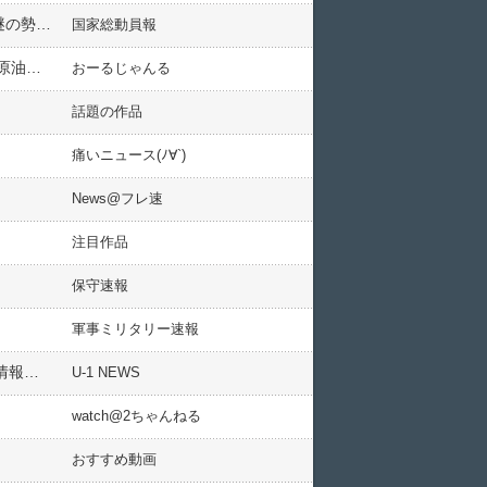
日本「辺野古転覆事件」X民「辺野古新基地と発言する政治家は信用できない」マスコミ「京都行方不明！」謎の勢力「子供が犠牲になる報道は辛い(転覆報道に沈黙」→
国家総動員報
【速報】中国、米国の海上封鎖に挑戦「アメリカがホルムズ海峡を封鎖しても中国船舶の通過を継続する」→原油価格急落
おーるじゃんる
話題の作品
痛いニュース(ﾉ∀`)
News@フレ速
注目作品
保守速報
軍事ミリタリー速報
TOTOの浴槽の新規受注を停止した件、「やっぱり、それが理由だったのかよ！」と商社の中の人が漏らした情報に衝撃を受ける人が続出
U-1 NEWS
watch@2ちゃんねる
おすすめ動画