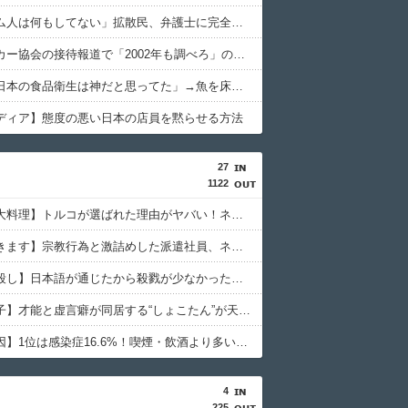
「ベトナム人は何もしてない」拡散民、弁護士に完全論破されるｗｗｗｗｗｗｗ
韓国サッカー協会の接待報道で「2002年も調べろ」の声続出ｗｗｗ
中国人「日本の食品衛生は神だと思ってた」→魚を床に落として洗って陳列するのを見て幻滅
ディア】態度の悪い日本の店員を黙らせる方法
27
1122
【世界三大料理】トルコが選ばれた理由がヤバい！ネット民が激論した結果
【いただきます】宗教行為と激詰めした派遣社員、ネットで大炎上
【戦国皆殺し】日本語が通じたから殺戮が少なかった？歴史の真実
【中川翔子】才能と虚言癖が同居する“しょこたん”が天下を取れなかった理由
【がん原因】1位は感染症16.6%！喫煙・飲酒より多い衝撃の真実
4
225