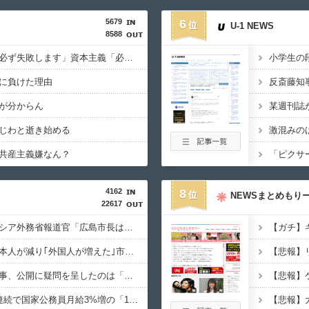
5679
6
U-1 NEWS
8588
共産主義、社会主義「必ず失敗します」資本主義「必ず少子化します」
に負けた理由
が分からん
じわと逝き始める
共産主義嫌なん？
4162
8
NEWSまとめもり
22617
【平和宣言を非難】ロシア外務省報道官「広島市長は『偽りの呪文』繰り返している」
【急いで引っ越せ】日本人が減り｢外国人が増えた｣市区町村ランキングｷﾀ━━!
沖縄県の玉城デニー知事、公開に疑問を呈したのは「報道機関による公開ではなく、公開タイミングなどに対するものだった」とよくわからない説明
【速報】人事院、2年連続で国家公務員月給3%増の「1万5056円」引き上げ勧告 2年で6%超え