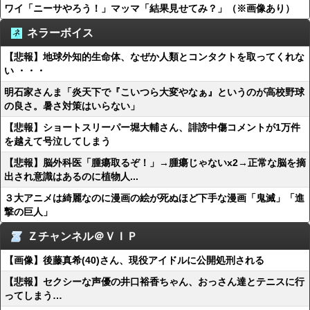
ワイ「ニーサやろう！」マッマ「結果見せてみ？」（※画像あり）
ネラーボイス
【悲報】地球外知的生命体、なぜか人類とコンタクトを取ってくれな
い ・・・
明石家さんま「炎天下で『こいつら大変やなぁ』というのが高校野球
の良さ。暑さ対策はいらない」
【悲報】ショートスリーパー堀大輔さん、誹謗中傷コメントが1万件
を越えて号泣してしまう
【悲報】脳外科医「腫瘍取るぞ！」→腫瘍じゃないx2→正常な脳を摘
出され意識はあるのに植物人...
３大アニメは綺麗なのに漫画の絵が死ぬほど下手な漫画「鬼滅」「進
撃の巨人」
Ｚチャンネル＠ＶＩＰ
【画像】後藤真希(40)さん、現役アイドルに公開処刑される
【悲報】セクシーな声優の井口裕香ちゃん、おっさん達とテニスに行
ってしまう…