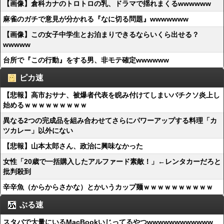
【画像】倉科カナのトロトロの乳、ドラマで揺れまくるwwwwww
麻雀のガチで意見が分かれる『なに切る問題』wwwwwww
【画像】この女子中学生とお泊まりできるならいくら出せる？
wwwww
台所で『この行動』をする男、非モテ確定wwwwww
ピカ速
【悲報】高市おサナ、被爆者代表を睨み付けてしまいバチクソ炎上し
始めるｗｗｗｗｗｗｗｗｗ
異なる2つの完成品を組み合わせてさらにパワーアップする料理「カ
ツカレー」以外にない
【悲報】山本太郎さん、政治に興味なかった
女性「20歳で一括購入したアルファード素敵！」←レンタカーだろと
批判殺到
辛辛魚（からからさかな）とかいうカップ麺ｗｗｗｗｗｗｗｗｗｗ
ぶる速
スタバで大量にいるMacBookいじってるやつwwwwwwwwwwww