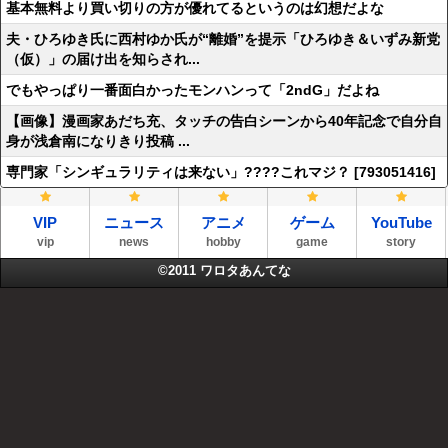
基本無料より買い切りの方が優れてるというのは幻想だよな
夫・ひろゆき氏に西村ゆか氏が“離婚”を提示「ひろゆき＆いずみ新党
（仮）」の届け出を知らされ...
でもやっぱり一番面白かったモンハンって「2ndG」だよね
【画像】漫画家あだち充、タッチの告白シーンから40年記念で自分自
身が浅倉南になりきり投稿 ...
専門家「シンギュラリティは来ない」????これマジ？ [793051416]
VIP
ニュース
アニメ
ゲーム
YouTube
vip
news
hobby
game
story
©2011
ワロタあんてな