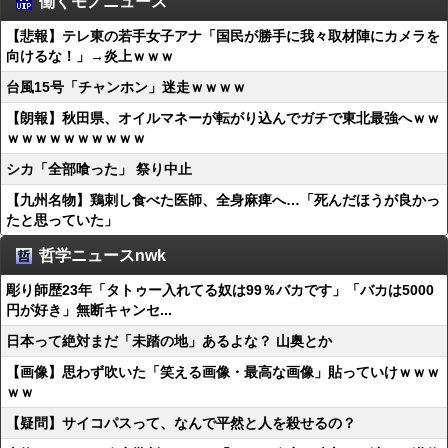
働くモノニュース
【悲報】テレ東の若手女子アナ「国民が勝手に我々取材陣にカメラを
向けるな！」→炎上ｗｗｗ
台風15号「チャンホン」迷走ｗｗｗｗ
【朗報】秋田県、オイルマネーが転がり込んでガチで東北最強へｗｗ
ｗｗｗｗｗｗｗｗｗｗ
シカ「全部喰った」 祭り中止
【九州名物】鶏刺し食べた医師、全身麻痺へ…「死んだほうが良かっ
たと思っていた」
哲学ニュースnwk
彫り師歴23年「タトゥー入れてる奴は99％バカです」「バカは5000
円が好き」無断キャンセ...
日本って絶対まだ「未踏の地」あるよな？ 山奥とか
【画像】思わず吹いた「笑える画像・最高な画像」貼っていけｗｗｗ
ｗｗ
【疑問】サイコパスって、なんで平然と人を殺せるの？