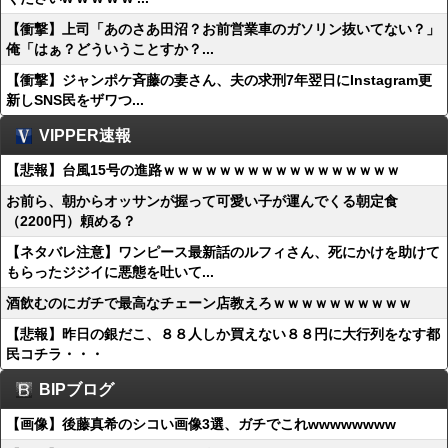
【衝撃】上司「あのさあ田沼？お前営業車のガソリン抜いてない？」
俺「はぁ？どういうことすか？...
【衝撃】ジャンポケ斉藤の妻さん、夫の求刑7年翌日にInstagram更
新しSNS民をザワつ...
VIPPER速報
【悲報】台風15号の進路ｗｗｗｗｗｗｗｗｗｗｗｗｗｗｗｗｗ
お前ら、朝からオッサンが握って可愛い子が運んでくる朝定食
（2200円）頼める？
【ネタバレ注意】ワンピース最新話のルフィさん、死にかけを助けて
もらったジジイに悪態を吐いて...
酒飲むのにガチで最高なチェーン店教えろｗｗｗｗｗｗｗｗｗｗ
【悲報】昨日の銀だこ、８８人しか買えない８８円に大行列をなす都
民コチラ・・・
BIPブログ
【画像】後藤真希のシコい画像3選、ガチでこれwwwwwwww