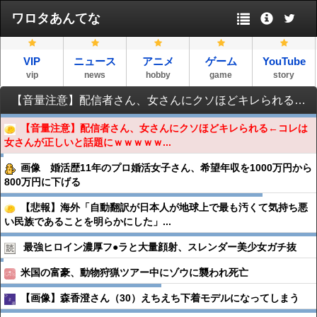
ワロタあんてな
VIP
ニュース
アニメ
ゲーム
YouTube
vip
news
hobby
game
story
【音量注意】配信者さん、女さんにクソほどキレられる←コレは女さんが正しいと話題にｗｗｗｗｗｗｗｗｗ
【音量注意】配信者さん、女さんにクソほどキレられる←コレは
女さんが正しいと話題にｗｗｗｗｗ...
画像 婚活歴11年のプロ婚活女子さん、希望年収を1000万円から
800万円に下げる
【悲報】海外「自動翻訳が日本人が地球上で最も汚くて気持ち悪
い民族であることを明らかにした」...
最強ヒロイン濃厚フ●︎ラと大量顔射、スレンダー美少女ガチ抜
米国の富豪、動物狩猟ツアー中にゾウに襲われ死亡
【画像】森香澄さん（30）えちえち下着モデルになってしまう