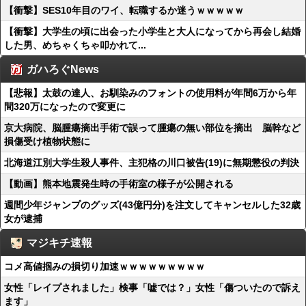
【衝撃】SES10年目のワイ、転職するか迷うｗｗｗｗｗ
【衝撃】大学生の頃に出会った小学生と大人になってから再会し結婚
した男、めちゃくちゃ叩かれて...
ガハろぐNews
【悲報】太鼓の達人、お馴染みのフォントの使用料が年間6万から年
間320万になったので変更に
京大病院、脳腫瘍摘出手術で誤って腫瘍の無い部位を摘出 脳幹など
損傷受け植物状態に
北海道江別大学生殺人事件、主犯格の川口被告(19)に無期懲役の判決
【動画】熊本地震発生時の手術室の様子が公開される
週間少年ジャンプのグッズ(43億円分)を注文してキャンセルした32歳
女が逮捕
マジキチ速報
コメ高値掴みの損切り加速ｗｗｗｗｗｗｗｗｗ
女性「レイプされました」検事「嘘では？」女性「傷ついたので訴え
ます」