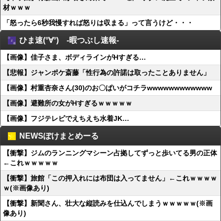
材ｗｗｗ
「怒ったら6秒我慢すれば怒りは収まる」って言うけど・・・
ひま速(°∀°) -暇つぶし速報-
【画像】佳子さま、ボディラインがHすぎる…
【悲報】ジャンポケ斎藤「性行為の許諾は取ったことありません」
【画像】村重杏奈さん(30)のお〇ぱいがコチラwwwwwwwwwwww
【画像】避難所の女がHすぎるｗｗｗｗｗ
【画像】フジテレビでえちえち水着JK…
NEWSぽけまとめーる
【衝撃】ジムのランニングマシーン占拠してずっと歩いてる男の正体
←これｗｗｗｗｗ
【衝撃】旅館「この押入れには布団は入ってません」←これｗｗｗｗ
ｗ(※画像あり)
【衝撃】新聞さん、壮大な縦読みを仕込んでしまうｗｗｗｗｗ(※画
像あり)