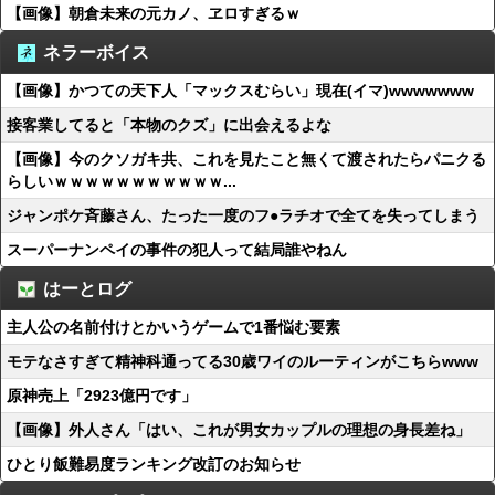
【画像】朝倉未来の元カノ、ヱロすぎるｗ
ネラーボイス
【画像】かつての天下人「マックスむらい」現在(イマ)wwwwwww
接客業してると「本物のクズ」に出会えるよな
【画像】今のクソガキ共、これを見たこと無くて渡されたらパニクる
らしいｗｗｗｗｗｗｗｗｗｗｗ...
ジャンポケ斉藤さん、たった一度のフ●ラチオで全てを失ってしまう
スーパーナンペイの事件の犯人って結局誰やねん
はーとログ
主人公の名前付けとかいうゲームで1番悩む要素
モテなさすぎて精神科通ってる30歳ワイのルーティンがこちらwww
原神売上「2923億円です」
【画像】外人さん「はい、これが男女カップルの理想の身長差ね」
ひとり飯難易度ランキング改訂のお知らせ