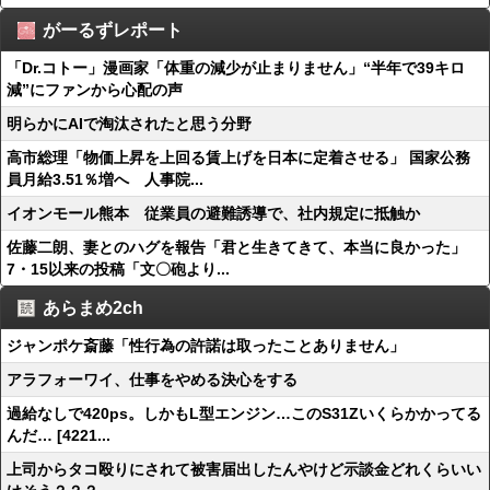
がーるずレポート
「Dr.コトー」漫画家「体重の減少が止まりません」“半年で39キロ
減”にファンから心配の声
明らかにAIで淘汰されたと思う分野
高市総理「物価上昇を上回る賃上げを日本に定着させる」 国家公務
員月給3.51％増へ 人事院...
イオンモール熊本 従業員の避難誘導で、社内規定に抵触か
佐藤二朗、妻とのハグを報告「君と生きてきて、本当に良かった」
7・15以来の投稿「文〇砲より...
あらまめ2ch
ジャンポケ斎藤「性行為の許諾は取ったことありません」
アラフォーワイ、仕事をやめる決心をする
過給なしで420ps。しかもL型エンジン…このS31Zいくらかかってる
んだ… [4221...
上司からタコ殴りにされて被害届出したんやけど示談金どれくらいい