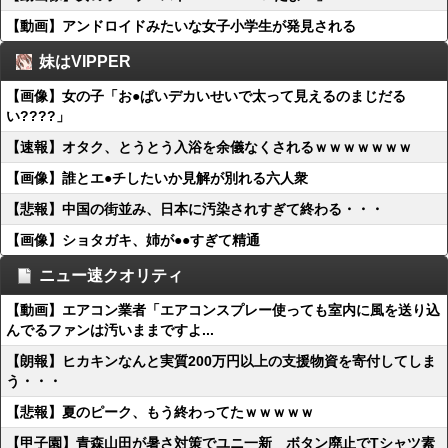
【動画】アンドロイドみたいな女子小学生が発見される
妹はVIPPER
【画像】女の子「お●ぱいデカいせいで太って見えるのまじだる
い????」
【速報】オタク、とうとう入浴を余儀なくされるｗｗｗｗｗｗｗ
【画像】誰とエ●チしたいか見解が別れる六人衆
【悲報】中国の街並み、日本に汚染されすぎて終わる・・・
【画像】ショタガキ、姉が●●すぎて精通
ニュー速クオリティ
【動画】エアコン業者「エアコンスプレー使っても室内に風を送り込
んでるファンは汚いままですよ...
【朗報】ヒカキンなんと実質200万円以上の支援物資を寄付してしま
う・・・
【悲報】夏のピーク、もう終わってたｗｗｗｗｗ
【甲子園】青森山田が暑さ対策でユニ一新 ボタン廃止でTシャツ素