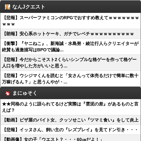
なんJクエスト
【悲報】スーパーファミコンのRPGでおすすめ教えてｗｗｗｗｗｗｗ
ｗｗｗ
【朗報】安心系ホットケーキ、ガチでレベチｗｗｗｗｗｗｗｗｗｗ
【衝撃】『ヤニねこ』、新海誠・水島努・綾辻行人らクリエイターが
絶賛も過激描写はBPOで議論...
【悲報】今だからこそスト2くらいシンプルな格ゲーを作って格ゲー
人口を増やした方がいいと思う...
【悲報】ウシジマくんを読むと「女さんって体売るだけで簡単に数十
万稼げるん？」と思うんやが・...
まにゅそく
★★同格のように語られてるけど実際は『雲泥の差』があるものと言
えば？
【動画】ピザ屋のバイト女、クッソせこい『ツマミ食い』をして炎上
【悲報】イッヌさん、飼い主の『レズプレイ』を見てドン引き・・・
【動画像】女の子「ウエスト？・・・60㎝だよ！」