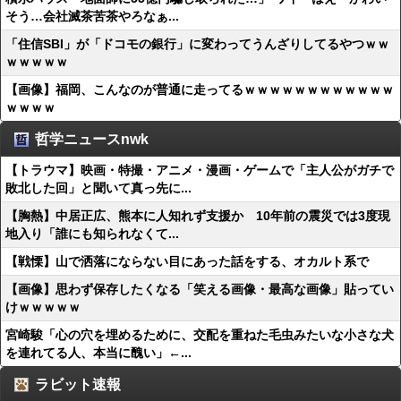
そう…会社滅茶苦茶やろなぁ...
「住信SBI」が「ドコモの銀行」に変わってうんざりしてるやつｗｗ
ｗｗｗｗｗ
【画像】福岡、こんなのが普通に走ってるｗｗｗｗｗｗｗｗｗｗｗｗ
ｗｗｗｗ
哲学ニュースnwk
【トラウマ】映画・特撮・アニメ・漫画・ゲームで「主人公がガチで
敗北した回」と聞いて真っ先に...
【胸熱】中居正広、熊本に人知れず支援か 10年前の震災では3度現
地入り「誰にも知られなくて...
【戦慄】山で洒落にならない目にあった話をする、オカルト系で
【画像】思わず保存したくなる「笑える画像・最高な画像」貼ってい
けｗｗｗｗｗ
宮崎駿「心の穴を埋めるために、交配を重ねた毛虫みたいな小さな犬
を連れてる人、本当に醜い」←...
ラビット速報