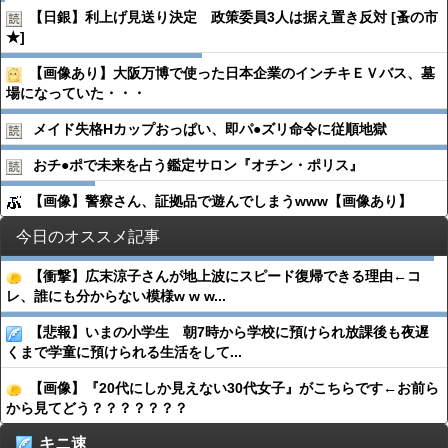
【日銀】利上げ見送り決定 政策委員3人は据え置き反対 [蚤の市
★]
【画像あり】大阪万博で使った日本企業のインチキＥＶバス、墓
場になっていた・・・
メイド失格Hカップおっぱい、即パ●︎ズリ命令に従順地獄
おチ●︎ポで未来を占う鑑定サロン『オチン・ポリス』
【画像】警察さん、証拠品で遊んでしまうwww【画像あり】
今日のオススメ記事
【衝撃】広末涼子さんが地上波にスピード復帰できる理由←コ
レ、誰にも分からない模様w w w...
【悲報】いまの小学生 朝7時から学校に預けられ放課後も夜遅
くまで学童に預けられる生活をして...
【画像】『20代にしか見えない30代女子』がこちらです←お前ら
から見てどう？？？？？？？
キニ速