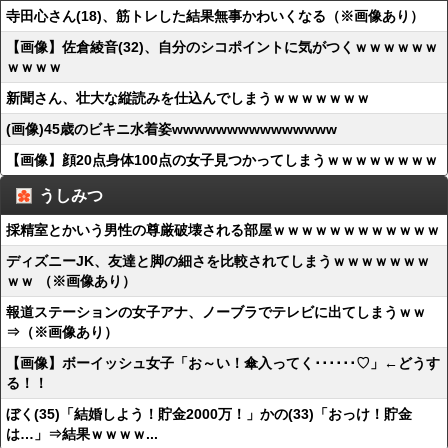
寺田心さん(18)、筋トレした結果無事かわいくなる（※画像あり）
【画像】佐倉綾音(32)、自分のシコポイントに気がつくｗｗｗｗｗｗ
ｗｗｗｗ
新聞さん、壮大な縦読みを仕込んでしまうｗｗｗｗｗｗｗ
(画像)45歳のビキニ水着姿wwwwwwwwwwwwwww
【画像】顔20点身体100点の女子見つかってしまうｗｗｗｗｗｗｗｗ
うしみつ
採精室とかいう男性の尊厳破壊される部屋ｗｗｗｗｗｗｗｗｗｗｗｗ
ディズニーJK、友達と脚の細さを比較されてしまうｗｗｗｗｗｗｗ
ｗｗ （※画像あり）
報道ステーションの女子アナ、ノーブラでテレビに出てしまうｗｗ
⇒（※画像あり）
【画像】ボーイッシュ女子「お～い！傘入ってく･･････♡」←どうす
る！！
ぼく(35)「結婚しよう！貯金2000万！」かの(33)「おっけ！貯金
は…」⇒結果ｗｗｗｗ...