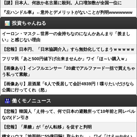
【謎】日本人、何故か名古屋に殺到。人口増加数が全国一位に
『左ハンドル車』←意外とデメリットがないことが判明wwwwwww
投資ちゃんねる
イーロン・マスク←世界一の金持ちなのになんかあんまり「羨まし
い」と感じない理由
【悲報】日本円、「日米協調介入」すら無効化してしまうｗｗｗｗｗ
フリマ民「あと500円値下げ出来ませんか」ワイ「ほ～い購入ｗ」
【画像あり】インフルエンサー「20歳でアルファード一括で買えちゃ
う私って素敵」
【画像あり】居酒屋「6人で長居して会計4939円！喋りたいだけなら
公園に行ってくれ（怒」
働くモノニュース
【悲報】韓国人「え待って、何で日本の避難所って10年前と同レベル
なの(ドン引き
【悲報】「果糖」が「がん転移」を促すと判明
積水ハウス「地面師に55億円騙し取られた…」 ワイ「はえーかわい