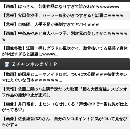
【画像】ぼっさん、芸術作品になりすぎて誰かわからんwwwww
【悲報】安田美沙子、セーラー服姿がきつすぎると話題にｗｗｗｗ
【悲報】自衛隊、人手不足が深刻すぎてヤバイｗｗｗ
【画像】中条あやみと白人ハーフ子、別次元の美しさがこちらｗｗｗ
ｗ
【画像多数】江頭一押しグラドル風吹ケイ、肋骨抜いてる疑惑？身体
がやばすぎると話題にwwww...
Ｚチャンネル＠ＶＩＰ
【動画】純国産ヒューマノイドロボ、ついに大公開ｗｗｗ技術力ホン
マにえぐいな日本ｗｗｗｗｗｗ...
【悲報】佐藤二朗(57)主演予定だった映画『踊る大捜査線』スピンオ
フ作品の撮影中止が正式に...
【画像】井口裕香、またシコらせにくる「声優の中で一番お尻が仕上
がってる♡」
【画像】佐倉綾音(32)さん、自分のシコポイントに気がついて見せび
らかすｗ