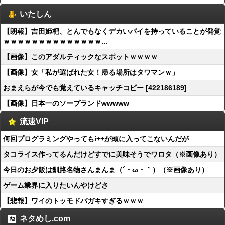
いたしん
【朗報】吉田姫杷、とんでもなくデカいパイを持っていることが発覚
ｗｗｗｗｗｗｗｗｗｗｗｗｗｗ...
【画像】このアダルティックなスポットｗｗｗｗ
【画像】女「私が選ばれた女！帰る場所はタワマンｗ」
おまえらが今でも覚えているキャッチコピー [422186189]
【画像】日本一のソープランドwwwww
流速VIP
何回プログラミングやってもi++が頭に入ってこないんだが
タコライス作ってるんだけどすでに美味そうでワロタ（※画像あり）
今日のお夕飯は釧路名物さんまんま（´・ω・｀）（※画像あり）
ゲーム業界に入りたいんやけどさ
【悲報】ワイのトッモドパガキすぎるｗｗｗ
ネタめし.com