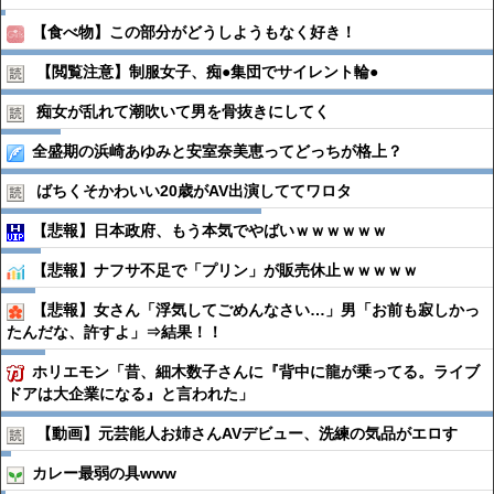
【食べ物】この部分がどうしようもなく好き！
【閲覧注意】制服女子、痴●︎集団でサイレント輪●︎
痴女が乱れて潮吹いて男を骨抜きにしてく
全盛期の浜崎あゆみと安室奈美恵ってどっちが格上？
ばちくそかわいい20歳がAV出演しててワロタ
【悲報】日本政府、もう本気でやばいｗｗｗｗｗｗ
【悲報】ナフサ不足で「プリン」が販売休止ｗｗｗｗｗ
【悲報】女さん「浮気してごめんなさい…」男「お前も寂しかっ
たんだな、許すよ」⇒結果！！
ホリエモン「昔、細木数子さんに『背中に龍が乗ってる。ライブ
ドアは大企業になる』と言われた」
【動画】元芸能人お姉さんAVデビュー、洗練の気品がエロす
カレー最弱の具www