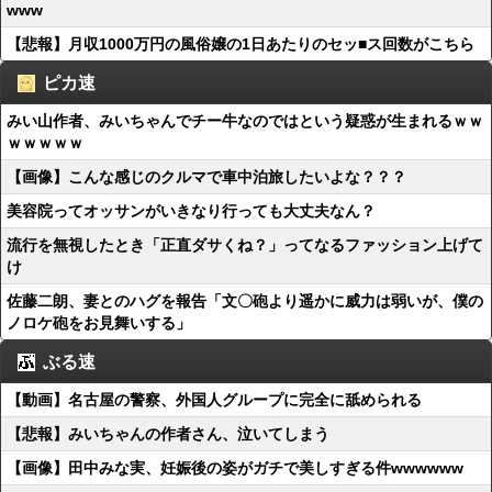
www
【悲報】月収1000万円の風俗嬢の1日あたりのセッ■ス回数がこちら
ピカ速
みい山作者、みいちゃんでチー牛なのではという疑惑が生まれるｗｗ
ｗｗｗｗｗ
【画像】こんな感じのクルマで車中泊旅したいよな？？？
美容院ってオッサンがいきなり行っても大丈夫なん？
流行を無視したとき「正直ダサくね？」ってなるファッション上げて
け
佐藤二朗、妻とのハグを報告「文〇砲より遥かに威力は弱いが、僕の
ノロケ砲をお見舞いする」
ぶる速
【動画】名古屋の警察、外国人グループに完全に舐められる
【悲報】みいちゃんの作者さん、泣いてしまう
【画像】田中みな実、妊娠後の姿がガチで美しすぎる件wwwwww