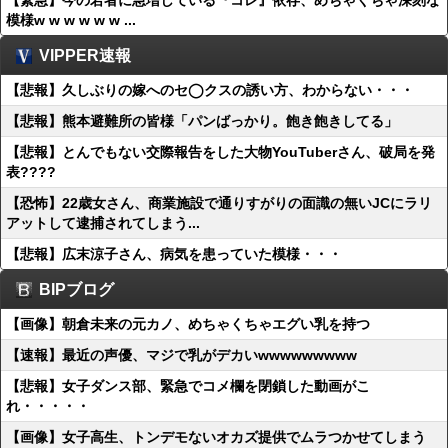
【緊急】今の若者に急増している『コレ』依存、めちゃくちゃ深刻な
模様w w w w w w ...
VIPPER速報
【悲報】久しぶりの嫁へのセ◯クスの誘い方、わからない・・・
【悲報】熊本避難所の皆様「パンばっかり。飽き飽きしてる」
【悲報】とんでもない交際報告をした大物YouTuberさん、破局を発
表????
【恐怖】22歳女さん、商業施設で通りすがりの面識の無いJCにラリ
アットして逮捕されてしまう...
【悲報】広末涼子さん、病気を患っていた模様・・・
BIPブログ
【画像】朝倉未来の元カノ、めちゃくちゃエグい乳を持つ
【速報】最近の声優、マジで乳がデカいwwwwwwwww
【悲報】女子ダンス部、緊急でコメ欄を閉鎖した動画がこ
れ・・・・・
【画像】女子高生、トンデモないオカズ提供でムラつかせてしまう