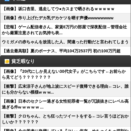
【画像】坂口杏里、逃走してウ●カスまで晒されるｗｗｗｗｗ
【画像】作り上げたデカ乳デカケツを晒す声優wwwwwwww
【悲報】ゲーム配信者さん、家賃8万円の部屋で深夜配信→管理会社
から厳重注意されてお気持ち表...
ウミガメの赤ちゃんを放流した人、間違った行動だと言われてしまう
【過去最高額】夏のボーナス、平均104万2537円 初の100万円超
貧乏暇なり
【画像】『20代にしか見えない30代女子』がこちらです←お前らか
ら見てどう？？？？？？？
【衝撃】広末涼子さんが地上波にスピード復帰できる理由←コレ、誰
にも分からない模様w w w...
【画像】日本のセクシー過ぎる女性犯罪者一覧が冗談抜きにレベル高
過ぎる件w w w w w ...
【衝撃】クロちゃん、とち狂ったツイートをする←コレ言うほどおか
しいか？？？？？？