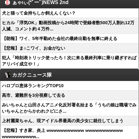
ぁゃιぃ(*ﾟーﾟ)NEWS 2nd
犬と猫って金持ちしか飼えんくない？
ヒカル「浮気OK」動画投稿から24時間で登録者数500万人割れ12万
人減、コメント約４万件...
【朗報】ワイ、5年半勤めた会社の最終出勤を無事に終える
【悲報】ま○こワイ、お金がない
犯人「時刻表トリック使ったろ！次に来る最終列車に乗り継ぎすれば
アリバイ成立や！」
カガクニュース隊
ハロプロ恵体ランキングTOP10
高市、避難所を3分視察して去る
みいちゃんと山田さんアニメ化反対署名始まる「うちの娘は職場でみ
いちゃんとからかわれクビにさ...
上村麗菜ちゃん、現アイドル界最高の美少女に就任してしまう
【悲報】すき家、炎上 wwwwwwwwwww wwwwwwwwwww
wwwwwwwwww...