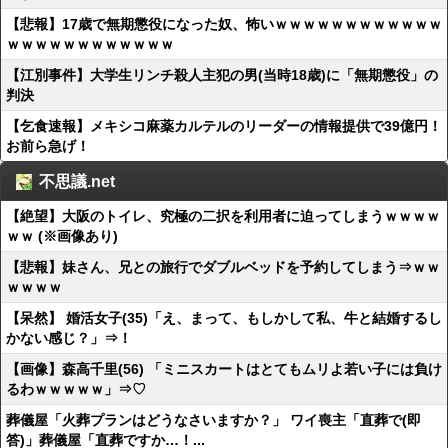
【悲報】17歳で無期懲役になった奴、怖いｗｗｗｗｗｗｗｗｗｗｗｗ
ｗｗｗｗｗｗｗｗｗｗｗｗ
【江別事件】大学生リンチ殺人主犯の男(当時18歳)に「無期懲役」の
判決
【乞食速報】メキシコ麻薬カルテルのリーダーの情報提供で39億円！
お前ら急げ！
不思議.net
【絶望】大阪のトイレ、究極の二択を利用者に迫ってしまうｗｗｗｗ
ｗｗ (※画像あり)
【悲報】妹さん、兄との旅行でダブルベッドを予約してしまう⇒ｗｗ
ｗｗｗｗ
【呆然】 婚活女子(35)「え、まって、もしかして私、牛と結婚するし
かない感じ？」⇒！
【画像】森高千里(56) 「ミニスカートはとてもムリよ若い子には負け
るわｗｗｗｗｗ」⇒♡
葬儀屋「火葬プランはどうなさいますか？」 ワイ喪主「直葬で(即
答)」葬儀屋「直葬ですか…！...