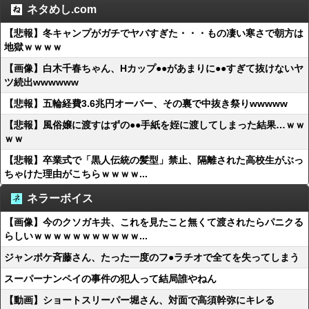
ネタめし.com
【悲報】冬キャンプがガチでヤバすぎた・・・もの凄い寒さで朝方は
地獄ｗｗｗｗ
【画像】白木千春ちゃん、Hカップ●●があまりに●●すぎて抜けないヤ
ツ続出wwwwww
【悲報】五輪経費3.6兆円オーバー、その裏で中抜き祭りwwwww
【悲報】風俗嬢に渡すはずの●●手紙を姪に渡してしまった結果…ｗｗ
ｗｗ
【悲報】卒業式で「黒人伝統の髪型」禁止、隔離された高校生がぶっ
ちゃけた理由がこちらｗｗｗｗ...
ネラーボイス
【画像】今のクソガキ共、これを見たこと無くて渡されたらパニクる
らしいｗｗｗｗｗｗｗｗｗｗｗ...
ジャンポケ斉藤さん、たった一度のフ●ラチオで全てを失ってしまう
スーパーナンペイの事件の犯人って結局誰やねん
【動画】ショートスリーパー堀さん、対面で高須幹弥にキレる