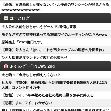
【画像】女漫画家しか描かないバトル漫画のワンシーンが発見さらる
wwwwwwwwwwwwww...
はーとログ
主人公の名前付けとかいうゲームで1番悩む要素
モテなさすぎて精神科通ってる30歳ワイのルーティンがこちらwww
原神売上「2923億円です」
【画像】外人さん「はい、これが男女カップルの理想の身長差ね」
ひとり飯難易度ランキング改訂のお知らせ
ぁゃιぃ(*ﾟーﾟ)NEWS 2nd
犬と猫って金持ちしか飼えんくない？
ヒカル「浮気OK」動画投稿から24時間で登録者数500万人割れ12万
人減、コメント約４万件...
【朗報】ワイ、5年半勤めた会社の最終出勤を無事に終える
【悲報】ま○こワイ、お金がない
犯人「時刻表トリック使ったろ！次に来る最終列車に乗り継ぎすれば