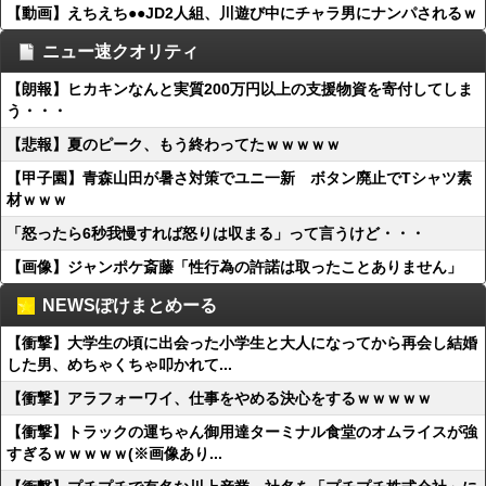
【動画】えちえち●●JD2人組、川遊び中にチャラ男にナンパされるｗ
ニュー速クオリティ
【朗報】ヒカキンなんと実質200万円以上の支援物資を寄付してしま
う・・・
【悲報】夏のピーク、もう終わってたｗｗｗｗｗ
【甲子園】青森山田が暑さ対策でユニ一新 ボタン廃止でTシャツ素
材ｗｗｗ
「怒ったら6秒我慢すれば怒りは収まる」って言うけど・・・
【画像】ジャンポケ斎藤「性行為の許諾は取ったことありません」
NEWSぽけまとめーる
【衝撃】大学生の頃に出会った小学生と大人になってから再会し結婚
した男、めちゃくちゃ叩かれて...
【衝撃】アラフォーワイ、仕事をやめる決心をするｗｗｗｗｗ
【衝撃】トラックの運ちゃん御用達ターミナル食堂のオムライスが強
すぎるｗｗｗｗｗ(※画像あり...