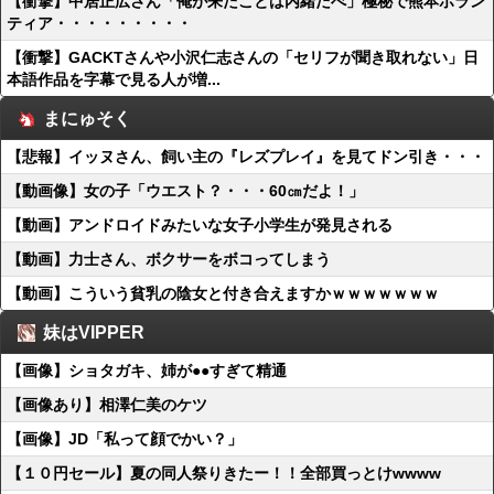
【衝撃】中居正広さん「俺が来たことは内緒だべ」極秘で熊本ボラン
ティア・・・・・・・・・
【衝撃】GACKTさんや小沢仁志さんの「セリフが聞き取れない」日
本語作品を字幕で見る人が増...
まにゅそく
【悲報】イッヌさん、飼い主の『レズプレイ』を見てドン引き・・・
【動画像】女の子「ウエスト？・・・60㎝だよ！」
【動画】アンドロイドみたいな女子小学生が発見される
【動画】力士さん、ボクサーをボコってしまう
【動画】こういう貧乳の陰女と付き合えますかｗｗｗｗｗｗｗ
妹はVIPPER
【画像】ショタガキ、姉が●●すぎて精通
【画像あり】相澤仁美のケツ
【画像】JD「私って顔でかい？」
【１０円セール】夏の同人祭りきたー！！全部買っとけwwww