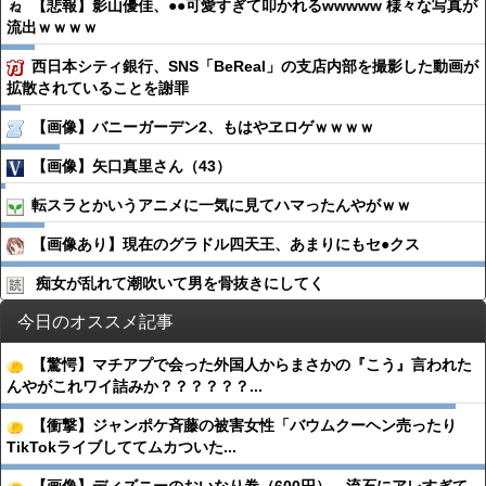
【悲報】影山優佳、●●可愛すぎて叩かれるwwwww 様々な写真が
流出ｗｗｗｗ
西日本シティ銀行、SNS「BeReal」の支店内部を撮影した動画が
拡散されていることを謝罪
【画像】バニーガーデン2、もはやヱロゲｗｗｗｗ
【画像】矢口真里さん（43）
転スラとかいうアニメに一気に見てハマったんやがｗｗ
【画像あり】現在のグラドル四天王、あまりにもセ●クス
痴女が乱れて潮吹いて男を骨抜きにしてく
今日のオススメ記事
【驚愕】マチアプで会った外国人からまさかの『こう』言われた
んやがこれワイ詰みか？？？？？？...
【衝撃】ジャンポケ斉藤の被害女性「バウムクーヘン売ったり
TikTokライブしててムカついた...