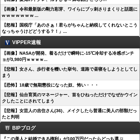
【画像】令和最新版の剛力彩芽、ワイらにブッ刺さりまくりと話題に
w w w w w w w ...
【怒報】国税庁「あのさぁ！君らがちゃんと納税してくれないとこう
なっちゃうけどどうする？！」...
VIPPER速報
【画像】NASAが開発、着るだけで瞬時に-15℃冷却する冷感ポンチ
ョが3,980円ｗｗｗｗ...
【悲報】女さん、歩行者を轢いた挙句、道路で昼寝をしようとしてし
まう
【恐怖】18歳で無期懲役になった奴、怖い・・・
【悲報】仙台育英のマネージャー、首をひねっただけでなぜかウイン
クしたことにされてしまう
【悲報】女芸人の吉住さん(36)、メイクしたら普通に美人の部類だっ
たと判明
BIPブログ
『この美人と結婚できる権利』が100万円だったらどっち選ぶ