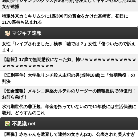
週間少年ジャンプのグッズ(43億円分)を注文してキャンセルした32歳
女が逮捕
特定外来カミキリムシに1匹300円の賞金をかけた高崎市、初日に
1170匹持ち込まれる
マジキチ速報
女性「レイプされました」検事「嘘では？」女性「傷ついたので訴え
ます」
【悲報】17歳で無期懲役になった奴、怖いｗｗｗｗｗｗｗｗｗｗｗｗ
ｗｗｗｗｗｗｗｗｗｗｗｗ
【江別事件】大学生リンチ殺人主犯の男(当時18歳)に「無期懲役」の
判決
【乞食速報】メキシコ麻薬カルテルのリーダーの情報提供で39億円！
お前ら急げ！
氷河期世代の非正規、年金を払っていないので11年後には生活保護に
殺到、どうすんのこれ
不思議.net
【画像】赤ちゃんを遺棄して逮捕の女さん(23)、公表された美人すぎ