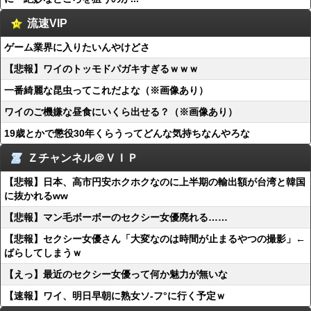
流速VIP
ゲーム業界に入りたいんやけどさ
【悲報】ワイのトッモドパガキすぎるｗｗｗ
一番綺麗な昆虫ってこれだよな（※画像あり）
ワイのご機嫌な昼食にいくら出せる？（※画像あり）
19歳とかで懲役30年くらうってどんな気持ちなんやろな
Ｚチャンネル＠ＶＩＰ
【悲報】日本、高市円安ホクホクなのに上半期の輸出額が台湾と韓国
に抜かれるww
【悲報】マン毛ボーボーのセクシー女優廃れる……
【悲報】セクシー女優さん「大変なのは時間が止まるやつの撮影」←
ばらしてしまうｗ
【えっ】最近のセクシー女優って何か魅力が無いな
【速報】ワイ、明日早朝に熟女ソ-フ°に行く予定ｗ