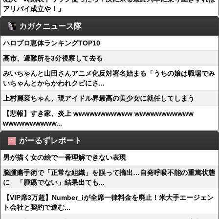
アリバイ成立や！」
カガクニュース隊
ハロプロ恵体ランキングTOP10
高市、避難所を3分視察して去る
みいちゃんと山田さんアニメ化反対署名始まる「うちの娘は職場でみ
いちゃんとからかわれクビにさ...
上村麗菜ちゃん、現アイドル界最高の美少女に就任してしまう
【悲報】すき家、炎上 wwwwwwwwwww wwwwwwwwwww
wwwwwwwwww...
がーるずレポート
男が描く女の絵で一番理解できない表現
脳腫瘍手術で「正常な組織」を誤って摘出…自発呼吸不能の重篤状態
に 「腫瘍でない」結果出ても...
【VIP席3万超】Number_iが全席一律料金を廃止！米大手エージェン
ト会社と契約で進む...