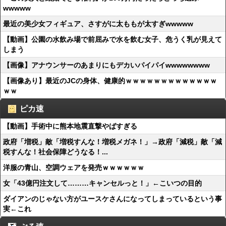
wwwww
最近の美少女フィギュア、さすがに太ももが太すぎwwwww
【動画】公園の水飲み場で前屈みで水を飲む女子、危うく乳が見えて
しまう
【画像】アナウンサーのあまりにもデカいパイパイwwwwwwww
【画像あり】最近のJCの身体、健康的ｗｗｗｗｗｗｗｗｗｗｗｗｗ
ｗｗ
ピカ速
【動画】手術中に熊本地震直撃やばすぎる
政府「増税」敵「増税すんな！増税メガネ！」→政府「減税」敵「減
税すんな！社会保障どうなる！...
洋服の青山、空調ウェアを発売ｗｗｗｗｗｗ
女「43億円注文して………キャンセルっと！」←こいつの目的
ダイアンのじゃない方がユースケさんになってしまっているという事
実←これ