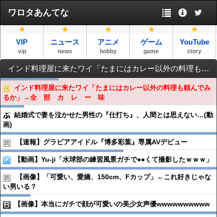
ワロタあんてな
VIP
ニュース
アニメ
ゲーム
YouTube
vip
news
hobby
game
story
インド料理屋に来たワイ「たまにはカレー以外の料理も頼んでみるか」→全 部 カ レ ー 味
インド料理屋に来たワイ「たまにはカレー以外の料理も頼んでみ
るか」→全 部 カ レ ー 味
結婚式で妻を泣かせた男性の『仕打ち』、人間とは思えない…(動
画)
【速報】グラビアアイドル『博多彩葉』専属AVデビュー
【動画】Yu-ji「水球部の練習風景ガチで●●くて撮影したｗｗｗ」
【画像】「可愛い、愛嬌、150cm、Fカップ」←これ好きじゃな
い男いる？
【画像】本当にガチで顔が可愛いの美少女声優wwwwwwwwww