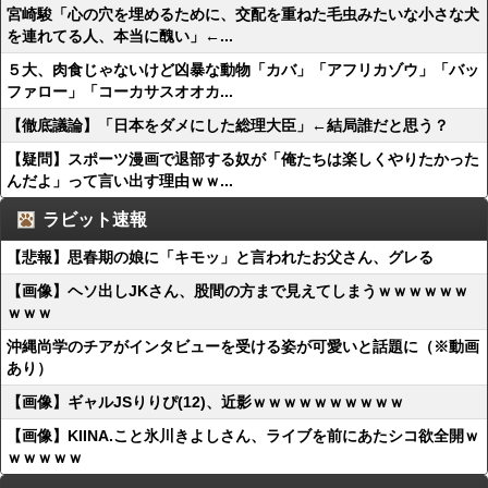
宮崎駿「心の穴を埋めるために、交配を重ねた毛虫みたいな小さな犬
を連れてる人、本当に醜い」←...
５大、肉食じゃないけど凶暴な動物「カバ」「アフリカゾウ」「バッ
ファロー」「コーカサスオオカ...
【徹底議論】「日本をダメにした総理大臣」←結局誰だと思う？
【疑問】スポーツ漫画で退部する奴が「俺たちは楽しくやりたかった
んだよ」って言い出す理由ｗｗ...
ラビット速報
【悲報】思春期の娘に「キモッ」と言われたお父さん、グレる
【画像】ヘソ出しJKさん、股間の方まで見えてしまうｗｗｗｗｗｗ
ｗｗｗ
沖縄尚学のチアがインタビューを受ける姿が可愛いと話題に（※動画
あり）
【画像】ギャルJSりりぴ(12)、近影ｗｗｗｗｗｗｗｗｗｗ
【画像】KIINA.こと氷川きよしさん、ライブを前にあたシコ欲全開ｗ
ｗｗｗｗｗ