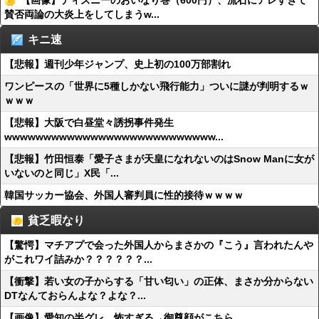
【画像】ディズニーのおいなり巻（600円）、流石にアレすぎて
賛否両論の大炎上をしてしまうw...
キニ速
【悲報】週刊少年ジャンプ、史上初の100万部割れ
ワンピースの「世界に5種しかない飛行能力」ついに謎が判明するｗ
ｗｗｗ
【悲報】大阪で白昼堂々誘拐事件発生
wwwwwwwwwwwwwwwwwwwwwwwwwww...
【悲報】竹田恒泰「愛子さまが天皇になれないのはSnow Manに女が
いないのと同じ」X民「...
韓国サッカー協会、外国人審判員に性的接待ｗｗｗｗ
貧乏暇なり
【驚愕】マチアプで会った外国人からまさかの『こう』言われたんや
がこれワイ詰みか？？？？？？...
【衝撃】若い女の子からする「甘い匂い」の正体、まさか分からない
DTなんておらんよな？よな？...
【画像】愛知の半グレ、怖すぎる→御尊顔がこちら…