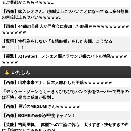
るご尊顔がこちら⇒ｗｗｗ...
【画像】家入レオさん、想像以上にヤバいことになってる…多分想像
の何倍以上もヤバいｗｗｗｗｗ...
【画像】44歳の芸能人が同窓会に参加した結果ｗｗｗｗｗｗｗｗｗｗ
ｗｗｗｗｗｗ
【驚愕】性行為をしない『友情結婚』をした夫婦、こうなる
⇒･･･！！！
【衝撃】X(Twitter)、メンエス嬢とラウンジ嬢のバトル勃発ｗｗｗｗ
ｗｗｗｗ
いたしん
【画像】山本未来アナ、日本人離れした美貌ｗｗｗｗｗｗｗ
「デリケートゾーンもくっきりぴちぴちパンツ姿をスーパーで見るの
は不快」発言に反論が殺到 ...
【画像】最近のMEGUMIさんｗｗｗｗｗｗ
【画像】BOMBの表紙が甲斐キャノン！
【芸能】吉岡里帆、“体型”への世論に苦心 太りすぎ・痩せすぎの声
に「絶妙なところを狙うのが...