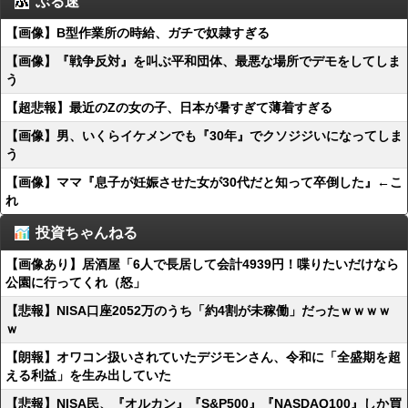
ぶる速
【画像】B型作業所の時給、ガチで奴隷すぎる
【画像】『戦争反対』を叫ぶ平和団体、最悪な場所でデモをしてしま
う
【超悲報】最近のZの女の子、日本が暑すぎて薄着すぎる
【画像】男、いくらイケメンでも『30年』でクソジジいになってしま
う
【画像】ママ『息子が妊娠させた女が30代だと知って卒倒した』←こ
れ
投資ちゃんねる
【画像あり】居酒屋「6人で長居して会計4939円！喋りたいだけなら
公園に行ってくれ（怒」
【悲報】NISA口座2052万のうち「約4割が未稼働」だったｗｗｗｗ
ｗ
【朗報】オワコン扱いされていたデジモンさん、令和に「全盛期を超
える利益」を生み出していた
【悲報】NISA民、『オルカン』『S&P500』『NASDAQ100』しか買