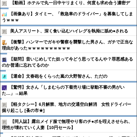
【動画】ホテルで丸一日中ヤリまくり、何度も求め合う濃密デ
【画像あり】タイミー、「救急車のドライバー」を募集してしま
うｗｗｗ
美人アスリート、深く食い込むハイレグを執拗に舐め●︎される
【衝撃】ハンマーでガキや警察を襲撃した男さん、ガチで正当な
理由があったｗｗｗｗｗｗｗｗｗｗ
【疑問】昔いじめしてた奴って今どう思ってるんや？罪悪感ある
のか普通に忘れてるのか
【運命】文春砲をくらった嵐の大野智さん、ただの
【驚愕】女さん「しまむらの下着売り場に挙動不審の男がい
た…」→結果
【軽タクシー】6月解禁、地方の交通空白解消 女性ドライバー
掘り起こし [蚤の市★]
【同人誌】露出メイド服で無理やり客のチ●︎ポを咥えさせられ、
理性が壊れていく人妻【10円セール】