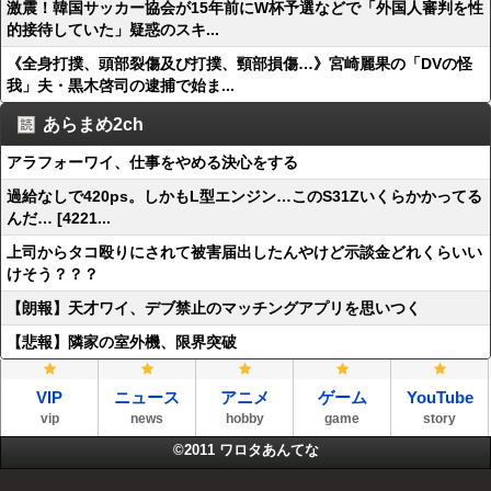
激震！韓国サッカー協会が15年前にW杯予選などで「外国人審判を性
的接待していた」疑惑のスキ...
《全身打撲、頭部裂傷及び打撲、頸部損傷…》宮崎麗果の「DVの怪
我」夫・黒木啓司の逮捕で始ま...
あらまめ2ch
アラフォーワイ、仕事をやめる決心をする
過給なしで420ps。しかもL型エンジン…このS31Zいくらかかってる
んだ… [4221...
上司からタコ殴りにされて被害届出したんやけど示談金どれくらいい
けそう？？？
【朗報】天才ワイ、デブ禁止のマッチングアプリを思いつく
【悲報】隣家の室外機、限界突破
VIP
ニュース
アニメ
ゲーム
YouTube
vip
news
hobby
game
story
©2011
ワロタあんてな