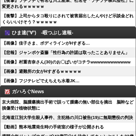
【衝撃】プチプチで有名な川上産業、社名を「プチプチ株式会社」に
変更されるｗｗｗｗｗ
【衝撃】上司からタコ殴りにされて被害届出したんやけど示談金どれ
くらいいけそう？ｗｗｗｗｗ
ひま速(°∀°) -暇つぶし速報-
【画像】佳子さま、ボディラインがHすぎる…
【悲報】ジャンポケ斎藤「性行為の許諾は取ったことありません」
【画像】村重杏奈さん(30)のお〇ぱいがコチラwwwwwwwwwwww
【画像】避難所の女がHすぎるｗｗｗｗｗ
【画像】フジテレビでえちえち水着JK…
ガハろぐNews
京大病院、脳腫瘍摘出手術で誤って腫瘍の無い部位を摘出 脳幹など
損傷受け植物状態に
北海道江別大学生殺人事件、主犯格の川口被告(19)に無期懲役の判決
【動画】熊本地震発生時の手術室の様子が公開される