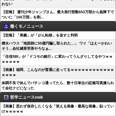
わない
【悲報】 週刊少年ジャンプさん、最大発行部数653万部から急降下で
ついに「100万部」を割...
働くモノニュース
【悲報】「果糖」が「がん転移」を促すと判明
積水ハウス「地面師に55億円騙し取られた…」 ワイ「はえーかわい
そう…会社滅茶苦茶やろなぁ...
「住信SBI」が「ドコモの銀行」に変わってうんざりしてるやつｗｗ
ｗｗｗｗｗ
【画像】福岡、こんなのが普通に走ってるｗｗｗｗｗｗｗｗｗｗｗｗ
ｗｗｗｗ
体調不良で休んでパチンコ通ってたら、数十日単位の証拠写真撮られ
て会社クビになった
哲学ニュースnwk
【画像】思わず保存したくなる「笑える画像・最高な画像」貼ってい
けｗｗｗｗｗ