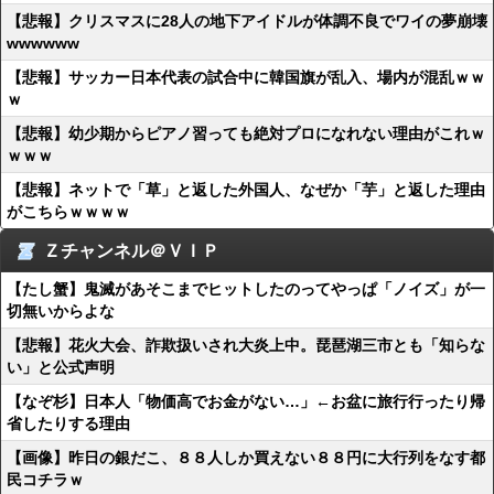
【悲報】クリスマスに28人の地下アイドルが体調不良でワイの夢崩壊
wwwwww
【悲報】サッカー日本代表の試合中に韓国旗が乱入、場内が混乱ｗｗ
ｗ
【悲報】幼少期からピアノ習っても絶対プロになれない理由がこれｗ
ｗｗｗ
【悲報】ネットで「草」と返した外国人、なぜか「芋」と返した理由
がこちらｗｗｗｗ
Ｚチャンネル＠ＶＩＰ
【たし蟹】鬼滅があそこまでヒットしたのってやっぱ「ノイズ」が一
切無いからよな
【悲報】花火大会、詐欺扱いされ大炎上中。琵琶湖三市とも「知らな
い」と公式声明
【なぞ杉】日本人「物価高でお金がない…」←お盆に旅行行ったり帰
省したりする理由
【画像】昨日の銀だこ、８８人しか買えない８８円に大行列をなす都
民コチラｗ