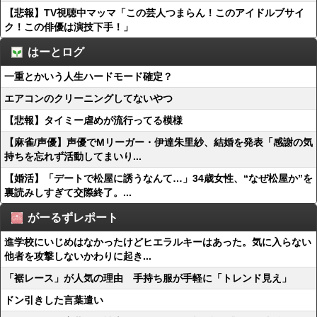
【悲報】TV視聴中マッマ「この芸人つまらん！このアイドルブサイ
ク！この俳優は演技下手！」
はーとログ
一重とかいう人生ハードモード確定？
エアコンのクリーニングしてないやつ
【悲報】タイミー虐めが流行ってる模様
【麻雀/声優】声優でMリーガー・伊達朱里紗、結婚を発表「感謝の気
持ちを忘れず活動してまいり...
【婚活】「デートで松屋に誘うなんて…」34歳女性、“なぜ松屋か”を
裏読みしすぎて交際終了。...
がーるずレポート
進学校にいじめはなかったけどヒエラルキーはあった。気に入らない
他者を攻撃しないかわりに起き...
「裾レース」が人気の理由 手持ち服が手軽に「トレンド見え」
ドン引きした言葉遣い