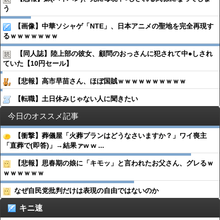
う
【画像】中華ソシャゲ「NTE」、日本アニメの聖地を完全再現す
るｗｗｗｗｗｗｗ
【同人誌】陸上部の彼女、顧問のおっさんに犯されて中●︎しされ
ていた【10円セール】
【悲報】高市早苗さん、ほぼ国賊ｗｗｗｗｗｗｗｗｗｗ
【転職】土日休みじゃない人に聞きたい
今日のオススメ記事
【衝撃】葬儀屋「火葬プランはどうなさいますか？」ワイ喪主
「直葬で(即答)」→結果ァw w ...
【悲報】思春期の娘に「キモッ」と言われたお父さん、グレるｗ
ｗｗｗｗｗｗ
なぜ自民党批判だけは表現の自由ではないのか
キニ速