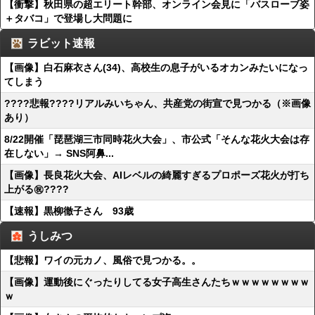
【衝撃】秋田県の超エリート幹部、オンライン会見に「バスローブ姿
＋タバコ」で登場し大問題に
ラビット速報
【画像】白石麻衣さん(34)、高校生の息子がいるオカンみたいになっ
てしまう
????悲報????リアルみいちゃん、共産党の街宣で見つかる（※画像
あり）
8/22開催「琵琶湖三市同時花火大会」、市公式「そんな花火大会は存
在しない」→ SNS阿鼻...
【画像】長良花火大会、AIレベルの綺麗すぎるプロポーズ花火が打ち
上がる㊗????
【速報】黒柳徹子さん 93歳
うしみつ
【悲報】ワイの元カノ、風俗で見つかる。。
【画像】運動後にぐったりしてる女子高生さんたちｗｗｗｗｗｗｗｗ
ｗ