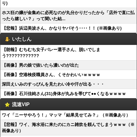
り)
ホス狂の嬢が金集めに必死なのが丸分かりだったから「店外で直に払
ったら嬉しい？」って聞いた結...
【悲報】浜辺美波さん、かなりヤバそう････！！ (※画像あり)
いたしん
【朗報】むちむち女子バレー選手さん、脱いでしま
う????????????
【画像】男の娘で抜いたら濃いのが出た
【画像】空港検疫職員さん、くそかわいいｗｗｗｗ
深田えいみのすっぴんを見たわい冷や汗が出る・・・
【画像】石川佳純さん(31)身体が丸みを帯びて●●くなるｗｗｗｗ
流速VIP
ワイ「ニーサやろう！」マッマ「結果見せてみ？」（※画像あり）
【悲報】ワイ、海水浴に来たのにカニ雑炊を頼んでしまうｗｗｗ（※
画像あり）