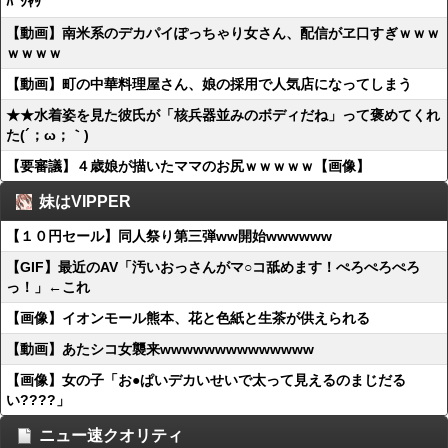
ﾊﾟｼｬｯ
【動画】南米系のデカパイぽっちゃり女さん、配信がヱ口すぎｗｗｗ
ｗｗｗｗ
【動画】町の中華料理屋さん、娘の採用で人気店になってしまう
★★水着姿を見た彼氏が「核兵器並みのボディだね」って褒めてくれ
た(´；ω；｀)
【要審議】４歳娘が描いたママのお尻ｗｗｗｗｗ【画像】
妹はVIPPER
【１０円セール】同人祭り第三弾ww開始wwwwww
【GIF】最近のAV「汚いおっさんがマ○コ舐めます！ぺろぺろぺろ
っ！」←これ
【画像】イオンモール熊本、花と色紙と生茶が供えられる
【動画】あたシコ女襲来wwwwwwwwwwwwww
【画像】女の子「お●ぱいデカいせいで太って見えるのまじだる
い????」
ニュー速クオリティ