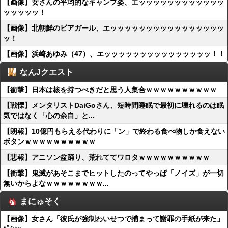
【画像】女さんの平均的なキャンプ姿、エッッッッッッッッッッッッ
ッッッッッ！
【画像】北朝鮮のビアガール、エッッッッッッッッッッッッッッッッ
ッ！
【画像】浜崎あゆみ（47）、エッッッッッッッッッッッッッッッ！！
なんJクエスト
【衝撃】日本は核を持つべきだと思う人集合ｗｗｗｗｗｗｗｗｗｗ
【戦慄】メンタリストDaiGoさん、短時間睡眠で最初に壊れるのは眠
気ではなく「心の余白」と...
【朗報】10億円もらえる代わりに「ン」で終わる食べ物しか食えない
ボタンｗｗｗｗｗｗｗｗｗｗ
【悲報】アニソン盆踊り、荒れててワロタｗｗｗｗｗｗｗｗｗｗ
【衝撃】鬼滅があそこまでヒットしたのってやっぱ「ノイズ」が一切
無いからよなｗｗｗｗｗｗｗｗ...
まにゅそく
【画像】女さん「彼氏が強制わいせつで捕まって謝罪の手紙が来た」