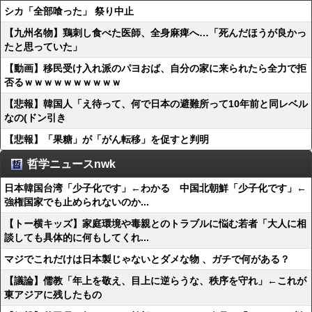
シカ「全部喰った」 祭り中止
【九州名物】鶏刺し食べた医師、全身麻痺へ…「死んだほうが良かっ
たと思っていた」
【動画】移民受け入れ派のパヨおば、自分の家に来られたら全力で拒
否るｗｗｗｗｗｗｗｗｗｗ
【悲報】韓国人「え待って、何で日本の避難所って10年前と同レベル
なの(ドン引き
【悲報】「果糖」が「がん転移」を促すと判明
哲学ニュースnwk
日本韓国台湾「少子化です」←わかる 中国北朝鮮「少子化です」←
強権国家でも止められないのか...
【トー横キッズ】家庭環境や毒親とのトラブルに悩む若者「大人に相
談しても具体的に何もしてくれ...
マジでこれだけは日本製じゃないとダメな物 、ガチで何がある？
【議論】儒教「年上を敬え、目上に逆らうな、秩序を守れ」←これが
東アジアに残したもの