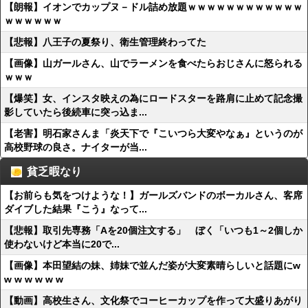
【朗報】イオンでカップヌ－ドル詰め放題ｗｗｗｗｗｗｗｗｗｗｗｗ
ｗｗｗｗｗｗ
【悲報】八王子の夏祭り、衛生管理終わってた
【画像】山ガールさん、山でラーメンを食べたらおじさんに怒られる
ｗｗｗ
【爆笑】女、インスタ映えの為にロードスターを路肩に止めて記念撮
影していたら後続車に突っ込ま...
【老害】明石家さんま「炎天下で『こいつら大変やなぁ』というのが
高校野球の良さ。ナイターが当...
貧乏暇なり
【お前らも気をつけような！】ガールズバンドのボーカルさん、客席
ダイブした結果『こう』なって...
【悲報】取引先専務「Aを20個注文する」 ぼく「いつも1～2個しか
使わないけど本当に20で...
【画像】本田望結の妹、姉妹で並んだ姿が大変素晴らしいと話題にw
w w w w w w
【動画】高校生さん、文化祭でコーヒーカップを作って大盛りあがり