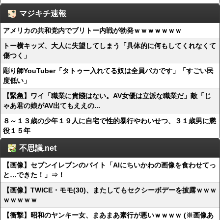
マジキチ速報
アメリカの共和党内でブリトー内戦が勃発ｗｗｗｗｗｗｗ
トー横キッズ、大人に失望してしまう「具体的に何もしてくれなくて
傷つく」
彫り師YouTuber「タトゥー入れてる奴は全員バカです」「すごい民
度低い」
【緊急】ワイ「職業に貴賤はない。AV女優は立派な職業だ」敵「じ
ゃあ君の娘がAV出てもええの...
８～１３歳の少年１９人に自宅で性的暴行やわいせつ、３１歳男に懲
役１５年
不思議.net
【画像】セブンイレブンのバイト「AIにちいかわの画像を食わせてっ
と…できた！」⇒！
【画像】TWICE・モモ(30)、またしてもセクシーボデーを披露ｗｗｗ
ｗｗｗｗｗ
【衝撃】昭和のヤンキー女、まあまあ素行が悪いｗｗｗｗ (※画像あ