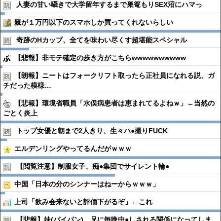
人妻の甘い囁きで大学留年するまで巣篭もりSEX沼にハマっ
親が１万円以下のスマホしか買ってくれないらしい
奇跡のHカップ、全てを味わい尽くす超堪能スペシャル
【悲報】非モテ確定の歩き方がこちらwwwwwwwwww
【朗報】ニートはフォークリフト取ったら正社員になれる説、ガ
チだった模様…
【悲報】環境省職員「水俣病患者は恵まれてるよねｗ」←当然の
ごとく炎上
トップ女優と朝まで2人きり、生々ハ●︎撮りFUCK
エルデンリングやってるんだがｗｗｗ
【閲覧注意】制服女子、痴●︎集団でサイレント輪●︎
中国「日本の分のシンナーはねーからｗｗｗ」
上司「飲み会来ないと評価下がるぞ」←これ
【悲報】妹(パイパン)、兄に毎晩中●︎しされる関係になってしま