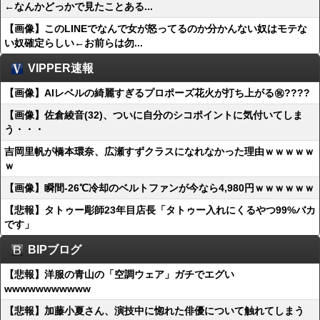
←なんかどっかで見たことある...
【画像】このLINEでなんで女が怒ってるのか分かんない奴はモテな
い奴確定らしい←お前らは勿...
VIPPER速報
【画像】AIレベルの綺麗すぎるプロポーズ花火が打ち上がる㊗????
【画像】佐倉綾音(32)、ついに自分のシコポイントに気付いてしま
う・・・
吉岡里帆が橋本環奈、広瀬すずクラスになれなかった理由ｗｗｗｗｗ
ｗ
【画像】瞬間-26℃冷却のベルトファンが今なら4,980円ｗｗｗｗｗｗ
【悲報】タトゥー彫師23年目店長「タトゥー入れにくるやつ99%バカ
です」
BIPブログ
【悲報】洋服の青山の「空調ウェア」ガチでエグい
wwwwwwwwwww
【悲報】加藤小夏さん、演技中に惚れた俳優について触れてしまう