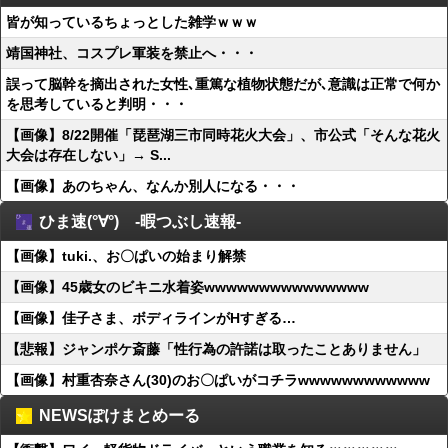
皆が知っているちょっとした雑学ｗｗｗ
靖国神社、コスプレ軍装を禁止へ・・・
誤って脳幹を摘出された女性､重篤な植物状態だが､意識は正常で何か
を思考していると判明・・・
【画像】8/22開催「琵琶湖三市同時花火大会」、市公式「そんな花火
大会は存在しない」→ S...
【画像】あのちゃん、なんか別人になる・・・
ひま速(°∀°) -暇つぶし速報-
【画像】tuki.、お〇ぱいの始まり解禁
【画像】45歳女のビキニ水着姿wwwwwwwwwwwwwww
【画像】佳子さま、ボディラインがHすぎる…
【悲報】ジャンポケ斎藤「性行為の許諾は取ったことありません」
【画像】村重杏奈さん(30)のお〇ぱいがコチラwwwwwwwwwwww
NEWSぽけまとめーる