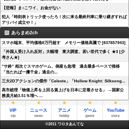
【悲報】ま○こワイ、お金がない
犯人「時刻表トリック使ったろ！次に来る最終列車に乗り継ぎすれば
アリバイ成立や！」
あらまめ2ch
スマホ端末、平均価格8万円超す メモリー価格高騰で [837857943]
「外国人受け入れ反対」大幅増 東大調査、若い世代で多く ★3 [少
考さん★]
”サ終” 相次ぐスマホゲーム、倒産も急増 過去最多ペースで推移
「当たれば一攫千金」過去の...
三大2Dアクションの傑作「Celeste」「Hollow Knight: Silksong...
高市総理「物価上昇を上回る賃上げを日本に定着させる」 →国家公
務員月給3.51％増へ ...
VIP
ニュース
アニメ
ゲーム
YouTube
vip
news
hobby
game
story
©2011
ワロタあんてな