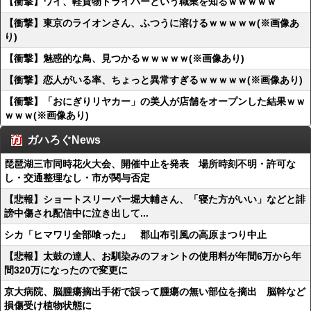
【衝撃】ワイ、軽貨物ドライバーという職業を知るｗｗｗｗｗ
【衝撃】東京のライオンさん、ふつうに溶けるｗｗｗｗｗ(※画像あ
り)
【衝撃】魅惑的な鳥、見つかるｗｗｗｗｗ(※画像あり)
【衝撃】恋人がいる率、ちょっと異常すぎるｗｗｗｗｗ(※画像あり)
【衝撃】「おにぎりリヤカー」の美人が店舗をオープンした結果ｗｗ
ｗｗｗ(※画像あり)
ガハろぐNews
琵琶湖三市同時花火大会、開催中止を発表 場所時刻不明・許可な
し・交通整理なし・市が関与否定
【悲報】ショートスリーパー堀大輔さん、「寝た方がいい」などと誹
謗中傷され配信中に泣き出して...
シカ「ヒマワリ全部喰った」 郡山布引風の高原まつり中止
【悲報】太鼓の達人、お馴染みのフォントの使用料が年間6万から年
間320万になったので変更に
京大病院、脳腫瘍摘出手術で誤って腫瘍の無い部位を摘出 脳幹など
損傷受け植物状態に