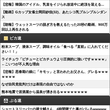
【悲報】韓国のアイドル、乳首をイジられ放送中に絶頂を迎える...
【動画】Gカップ女雀士岡田紗佳(32)、あたシコ乳プルンプルンダン
ス
【朗報】ウェットスーツの脱ぎ方を教えるたった20秒の動画、900万
回以上再生される
ピカ速
粉末スープ、液体スープ、調味オイル「食べる『直前』に入れてくだ
さい！！」
ライチュウ「ピチューとピカチュウより圧倒的に強いですｗｗｗｗ」
←こいつが不人気な理由
【悲報】思春期の娘に「キモッ」と言われたお父さん、グレるｗｗｗ
ｗｗｗｗ
なぜ自民党批判だけは表現の自由ではないのか
熊本地震で居酒屋から温泉が湧き出るｗｗｗｗｗｗｗｗ
ぶる速
ショートスリーパーの堀大輔さん、4時間寝てた事がバレるwwwww