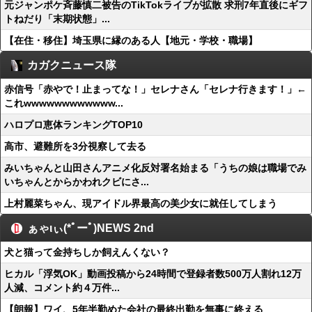
元ジャンポケ斉藤慎二被告のTikTokライブが拡散 求刑7年直後にギフ
トねだり「末期状態」...
【在住・移住】埼玉県に縁のある人【地元・学校・職場】
カガクニュース隊
赤信号「赤やで！止まってな！」セレナさん「セレナ行きます！」←
これwwwwwwwwwwww...
ハロプロ恵体ランキングTOP10
高市、避難所を3分視察して去る
みいちゃんと山田さんアニメ化反対署名始まる「うちの娘は職場でみ
いちゃんとからかわれクビにさ...
上村麗菜ちゃん、現アイドル界最高の美少女に就任してしまう
ぁゃιぃ(*ﾟーﾟ)NEWS 2nd
犬と猫って金持ちしか飼えんくない？
ヒカル「浮気OK」動画投稿から24時間で登録者数500万人割れ12万
人減、コメント約４万件...
【朗報】ワイ、5年半勤めた会社の最終出勤を無事に終える