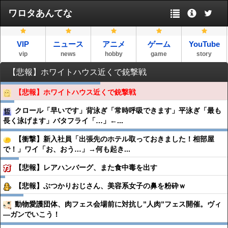
ワロタあんてな
VIP
ニュース
アニメ
ゲーム
YouTube
vip
news
hobby
game
story
【悲報】ホワイトハウス近くで銃撃戦
【悲報】ホワイトハウス近くで銃撃戦
クロール「早いです」背泳ぎ「常時呼吸できます」平泳ぎ「最も
長く泳げます」バタフライ「…」←...
【衝撃】新入社員「出張先のホテル取っておきました！相部屋
で！」ワイ「お、おう…」→何も起き...
【悲報】レアハンバーグ、また食中毒を出す
【悲報】ぶつかりおじさん、美容系女子の鼻を粉砕ｗ
動物愛護団体、肉フェス会場前に対抗し”人肉”フェス開催。ヴィ
―ガンでいこう！