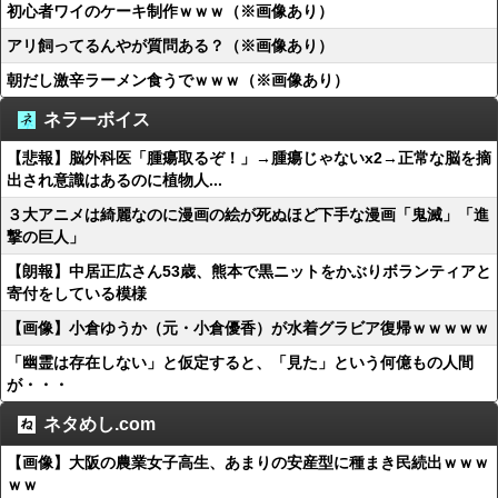
初心者ワイのケーキ制作ｗｗｗ（※画像あり）
アリ飼ってるんやが質問ある？（※画像あり）
朝だし激辛ラーメン食うでｗｗｗ（※画像あり）
ネラーボイス
【悲報】脳外科医「腫瘍取るぞ！」→腫瘍じゃないx2→正常な脳を摘
出され意識はあるのに植物人...
３大アニメは綺麗なのに漫画の絵が死ぬほど下手な漫画「鬼滅」「進
撃の巨人」
【朗報】中居正広さん53歳、熊本で黒ニットをかぶりボランティアと
寄付をしている模様
【画像】小倉ゆうか（元・小倉優香）が水着グラビア復帰ｗｗｗｗｗ
「幽霊は存在しない」と仮定すると、「見た」という何億もの人間
が・・・
ネタめし.com
【画像】大阪の農業女子高生、あまりの安産型に種まき民続出ｗｗｗ
ｗｗ