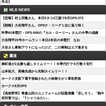
失点】
MLB NEWS
【悲報】村上宗隆さん、本日5タコ3三振で8月OPS.372
【朗報】大谷翔平さん、OPSナ・リーグ１位に返り咲く
昨季60本塁打・OPS.948の『カル・ローリー』さんの今季の成績
大谷翔平26号ホームラン！本日2本目の本塁打 なお
大谷さん牽制アウトになったけど、この牽制はエグ過ぎる
鷹速
柳町達が2点勝ち越しタイムリー！！今季代打で６打数５安打
山本祐大、髙橋光成から先制タイムリー！！
ホークス支配下選手登録された小林樹斗が１軍初昇格
ホークス8月OPS
【高校野球】青森山田のユニフォームが話題沸騰「涼しそう」「熱中
症対策では」「Tシャツみたい...