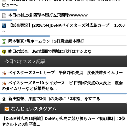
ビューへ
本日の村上様 四球本塁打左飛四球wwwwww
【試合実況】[2026/5/4]DeNAベイスターズ対広島カープ 15:00
～
岡本和真7号ホームラン！2打席連続本塁打
昨日の試合、あの場面で岡城に代打はナシよな
今日のオススメ記事
ベイスターズ 2ー1 カープ 平良7回1失点 度会決勝タイムリー
ベイスターズ 5ー10 タイガース ビド初回7失点の大炎上 度会
のタイムリーなど反撃見せる...
新庄監督、序盤で3個目の死球に「3本指」を立てる
なんじぇいスタジアム
【DeNA対広島16回戦】DeNAが広島に競り勝ちカード初戦勝利！3位
ヤクルトと0差 平良...