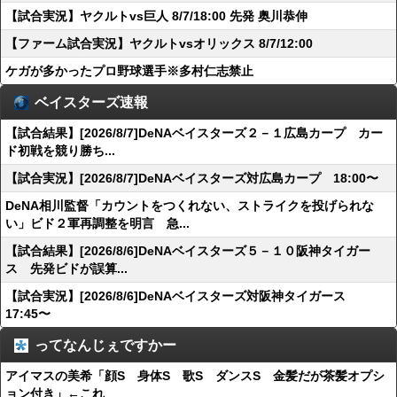
【試合実況】ヤクルトvs巨人 8/7/18:00 先発 奥川恭伸
【ファーム試合実況】ヤクルトvsオリックス 8/7/12:00
ケガが多かったプロ野球選手※多村仁志禁止
ベイスターズ速報
【試合結果】[2026/8/7]DeNAベイスターズ２－１広島カープ カー
ド初戦を競り勝ち...
【試合実況】[2026/8/7]DeNAベイスターズ対広島カープ 18:00〜
DeNA相川監督「カウントをつくれない、ストライクを投げられな
い」ビド２軍再調整を明言 急...
【試合結果】[2026/8/6]DeNAベイスターズ５－１０阪神タイガー
ス 先発ビドが誤算...
【試合実況】[2026/8/6]DeNAベイスターズ対阪神タイガース
17:45〜
ってなんじぇですかー
アイマスの美希「顔S 身体S 歌S ダンスS 金髪だが茶髪オプシ
ョン付き」←これ