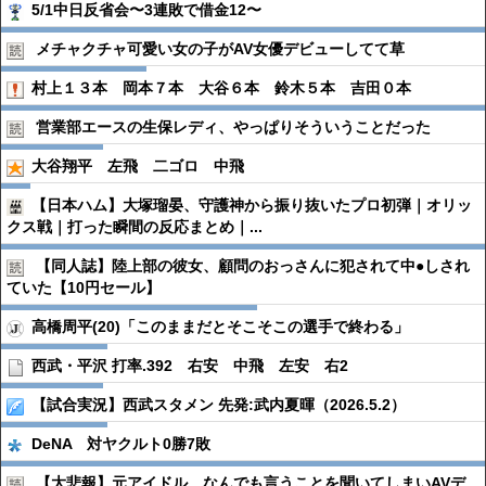
5/1中日反省会〜3連敗で借金12〜
メチャクチャ可愛い女の子がAV女優デビューしてて草
村上１３本 岡本７本 大谷６本 鈴木５本 吉田０本
営業部エースの生保レディ、やっぱりそういうことだった
大谷翔平 左飛 二ゴロ 中飛
【日本ハム】大塚瑠晏、守護神から振り抜いたプロ初弾｜オリッ
クス戦｜打った瞬間の反応まとめ｜...
【同人誌】陸上部の彼女、顧問のおっさんに犯されて中●︎しされ
ていた【10円セール】
高橋周平(20)「このままだとそこそこの選手で終わる」
西武・平沢 打率.392 右安 中飛 左安 右2
【試合実況】西武スタメン 先発:武内夏暉（2026.5.2）
DeNA 対ヤクルト0勝7敗
【大悲報】元アイドル、なんでも言うことを聞いてしまいAVデ