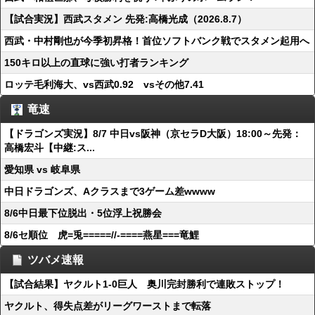
【試合実況】西武スタメン 先発:高橋光成（2026.8.7）
西武・中村剛也が今季初昇格！首位ソフトバンク戦でスタメン起用へ
150キロ以上の直球に強い打者ランキング
ロッテ毛利海大、vs西武0.92 vsその他7.41
竜速
【ドラゴンズ実況】8/7 中日vs阪神（京セラD大阪）18:00～先発：
高橋宏斗【中継:ス...
愛知県 vs 岐阜県
中日ドラゴンズ、Aクラスまで3ゲーム差wwww
8/6中日最下位脱出・5位浮上祝勝会
8/6セ順位 虎=兎=====//-====燕星===竜鯉
ツバメ速報
【試合結果】ヤクルト1-0巨人 奥川完封勝利で連敗ストップ！
ヤクルト、得失点差がリーグワーストまで転落