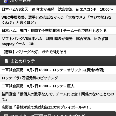
ポリー速報
日本ハムVS楽天 達 孝太が先発 試合実況 inエスコンF 18:00〜
WBC井端監督、選手との会話なかった「大谷でさえ『マジで笑わな
くね？』と言うほど」
日本ハム、鬼門・福岡で今季初勝利！チーム一丸で勝利もぎとる
ソフトバンクVS日本ハム 細野 晴希が先発 試合実況 inみずほ
paypayドーム 18:...
【悲報】パリーグの灯、ガチで消えそう
まとめロッテ
一軍試合実況 8月7日18:00～ ロッテ－オリックス(廣池×寺西)
ロッテドラ1石垣元気のピッチング
二軍試合実況 8月7日16:00～ ロッテ－巨人
益田直也「僕個人の数字なんで、チームには全く関係のないことなの
で」
高野連「暑熱対策で第2試合は13:30プレイボールや！」