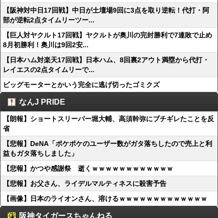
【阪神対中日17回戦】中日が土壇場9回に3点を取り逆転！代打・阿
部が逆転2点タイムリーツー...
【巨人対ヤクルト17回戦】ヤクルトが奥川の完封勝利で7連敗で止め
8月初勝利！奥川は9回2安...
【日本ハム対楽天17回戦】日本ハム、8回裏2アウト満塁から代打・
レイエスの2点タイムリーで...
ビッグモーターとかいう完全に逃げ切ったゴミクズ
なんJ PRIDE
【朗報】ショートスリーパー堀大輔、高須幹弥にブチギレたことを反
省
【悲報】DeNA「ポケポケのユーザー数がガタ落ちしたので売上と利
益もガタ落ちしました」
【悲報】かつや感謝祭 逝くｗｗｗｗｗｗｗｗｗｗｗｗ
【悲報】お父さん、ライデルマルティネスに殺害予告
【画像】日本のライオンさん、溶けるｗｗｗｗｗｗｗｗｗｗｗｗｗ
阪神タイガースちゃんねる