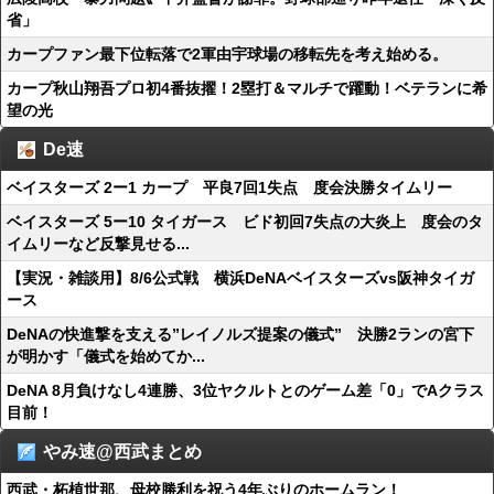
省」
カープファン最下位転落で2軍由宇球場の移転先を考え始める。
カープ秋山翔吾プロ初4番抜擢！2塁打＆マルチで躍動！ベテランに希
望の光
De速
ベイスターズ 2ー1 カープ 平良7回1失点 度会決勝タイムリー
ベイスターズ 5ー10 タイガース ビド初回7失点の大炎上 度会のタ
イムリーなど反撃見せる...
【実況・雑談用】8/6公式戦 横浜DeNAベイスターズvs阪神タイガ
ース
DeNAの快進撃を支える”レイノルズ提案の儀式” 決勝2ランの宮下
が明かす「儀式を始めてか...
DeNA 8月負けなし4連勝、3位ヤクルトとのゲーム差「0」でAクラス
目前！
やみ速@西武まとめ
西武・柘植世那、母校勝利を祝う4年ぶりのホームラン！