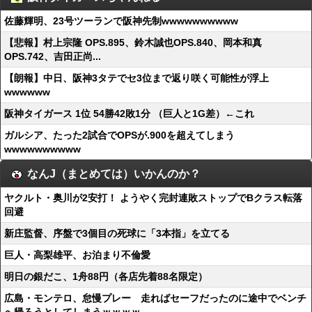
佐藤輝明、23号ツーランで阪神先制wwwwwwwwww
【悲報】村上宗隆 OPS.895、鈴木誠也OPS.840、岡本和真
OPS.742、吉田正尚...
【朗報】中日、阪神3タテでセ3位まで返り咲く可能性が浮上
wwwwww
阪神タイガース 1位 54勝42敗1分 （巨人と1G差）←これ
ガルシア、たった2試合でOPSが.900を超えてしまう
wwwwwwwwww
なんJ（まとめては）いかんのか？
ヤクルト・奥川が2安打！ ようやく完封連敗ストップでBクラス転落
回避
新庄監督、序盤で3個目の死球に「3本指」を立てる
巨人・高梨雄平、お泊まり不倫愛
明日の銀だこ、1舟88円（各店先着88名限定）
広島・モンテロ、怠慢プレー 走ればセーフだったのに途中でベンチ