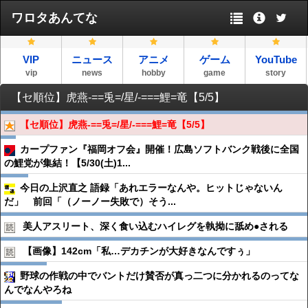
ワロタあんてな
VIP
ニュース
アニメ
ゲーム
YouTube
vip
news
hobby
game
story
【セ順位】虎燕-==兎=/星/-===鯉=竜【5/5】
【セ順位】虎燕-==兎=/星/-===鯉=竜【5/5】
カープファン『福岡オフ会』開催！広島ソフトバンク戦後に全国
の鯉党が集結！【5/30(土)1...
今日の上沢直之 語録「あれエラーなんや。ヒットじゃないん
だ」 前回「（ノーノー失敗で）そう...
美人アスリート、深く食い込むハイレグを執拗に舐め●︎される
【画像】142cm「私…デカチンが大好きなんですぅ」
野球の作戦の中でバントだけ賛否が真っ二つに分かれるのってな
んでなんやろね