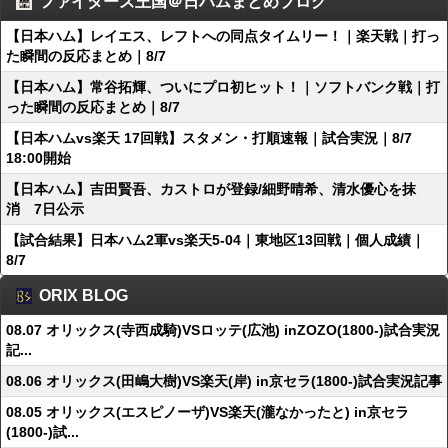
ファイターズ王国＠日ハムまとめブログ
【日本ハム】レイエス、レフトへの同点タイムリー！｜楽天戦｜打っ
た瞬間の反応まとめ｜8/7
【日本ハム】常谷拓輝、ついにプロ初ヒット！｜ソフトバンク戦｜打
った瞬間の反応まとめ｜8/7
【日本ハムvs楽天 17回戦】スタメン・打順速報｜試合実況｜8/7
18:00開始
【日本ハム】吉田賢吾、カストロが登録/細野晴希、清水優心を抹
消 7日公示
【試合結果】日本ハム2軍vs楽天5-04｜東地区13回戦｜個人成績｜
8/7
ORIX BLOG
08.07 オリックス(寺西成騎)VSロッテ(広池) inZOZO(1800-)試合実況
記...
08.06 オリックス(田嶋大樹)VS楽天(岸) in京セラ(1800-)試合実況記事
08.05 オリックス(エスピノーザ)VS楽天(瀧なかったと) in京セラ
(1800-)試...