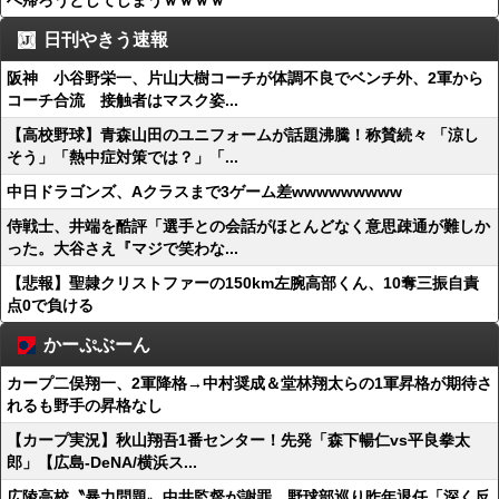
へ帰ろうとしてしまうｗｗｗｗ
日刊やきう速報
阪神 小谷野栄一、片山大樹コーチが体調不良でベンチ外、2軍から
コーチ合流 接触者はマスク姿...
【高校野球】青森山田のユニフォームが話題沸騰！称賛続々 「涼し
そう」「熱中症対策では？」「...
中日ドラゴンズ、Aクラスまで3ゲーム差wwwwwwwww
侍戦士、井端を酷評「選手との会話がほとんどなく意思疎通が難しか
った。大谷さえ『マジで笑わな...
【悲報】聖隷クリストファーの150km左腕高部くん、10奪三振自責
点0で負ける
かーぷぶーん
カープ二俣翔一、2軍降格→中村奨成＆堂林翔太らの1軍昇格が期待さ
れるも野手の昇格なし
【カープ実況】秋山翔吾1番センター！先発「森下暢仁vs平良拳太
郎」【広島-DeNA/横浜ス...
広陵高校〝暴力問題〟中井監督が謝罪。野球部巡り昨年退任「深く反