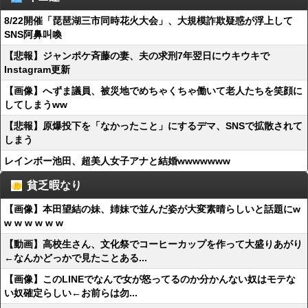
8/22開催「琵琶湖三市同時花火大会」、大規模詐欺疑惑が浮上して
SNS阿鼻叫喚
【悲報】ジャンポケ斉藤の妻、夫の求刑7年翌日にウキウキで
Instagram更新
【画像】へずま議員、被災地でめちゃくちゃ働いて老人たちを笑顔に
してしまうww
【悲報】原爆投下を「なかったこと」にするデマ、SNSで拡散されて
しまう
レインボー池田、超美人女子アナと結婚wwwwwww
貧乏暇なり
【画像】本田望結の妹、姉妹で並んだ姿が大変素晴らしいと話題にw
w w w w w w
【動画】高校生さん、文化祭でコーヒーカップを作って大盛りあがり
←なんかどっかで見たことある...
【画像】このLINEでなんで女が怒ってるのか分かんない奴はモテな
い奴確定らしい←お前らは勿...