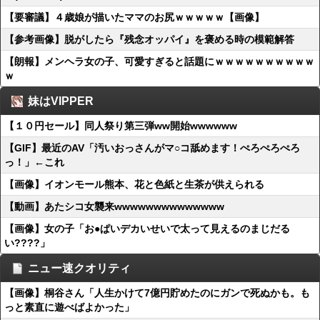
【要審議】４歳娘が描いたママのお尻ｗｗｗｗｗ【画像】
【参考画像】脱がしたら『残念オッパイ』を褒める時の模範解答
【朗報】メンヘラ女の子、可愛すぎると話題にｗｗｗｗｗｗｗｗｗｗ
ｗ
妹はVIPPER
【１０円セール】同人祭り第三弾ww開始wwwwww
【GIF】最近のAV「汚いおっさんがマ○コ舐めます！ぺろぺろぺろ
っ！」←これ
【画像】イオンモール熊本、花と色紙と生茶が供えられる
【動画】あたシコ女襲来wwwwwwwwwwwwww
【画像】女の子「お●ぱいデカいせいで太って見えるのまじだる
い????」
ニュー速クオリティ
【画像】桐谷さん「人生かけて7億円貯めたのにガンで死ぬかも。も
っと素直に遊べばよかった」