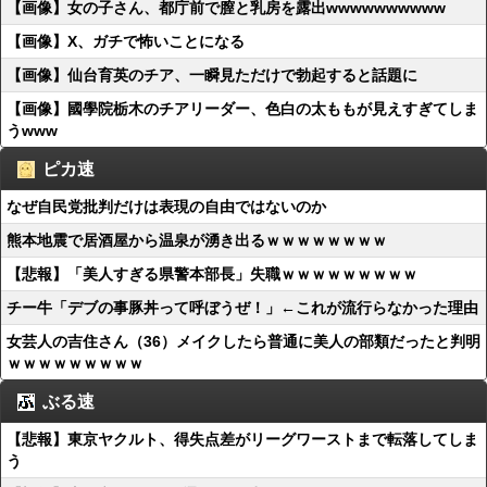
【画像】女の子さん、都庁前で膣と乳房を露出wwwwwwwwww
【画像】X、ガチで怖いことになる
【画像】仙台育英のチア、一瞬見ただけで勃起すると話題に
【画像】國學院栃木のチアリーダー、色白の太ももが見えすぎてしま
うwww
ピカ速
なぜ自民党批判だけは表現の自由ではないのか
熊本地震で居酒屋から温泉が湧き出るｗｗｗｗｗｗｗｗ
【悲報】「美人すぎる県警本部長」失職ｗｗｗｗｗｗｗｗｗ
チー牛「デブの事豚丼って呼ぼうぜ！」←これが流行らなかった理由
女芸人の吉住さん（36）メイクしたら普通に美人の部類だったと判明
ｗｗｗｗｗｗｗｗｗ
ぶる速
【悲報】東京ヤクルト、得失点差がリーグワーストまで転落してしま
う