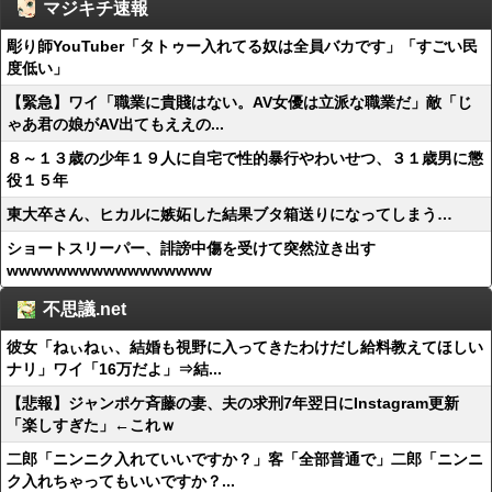
マジキチ速報
彫り師YouTuber「タトゥー入れてる奴は全員バカです」「すごい民
度低い」
【緊急】ワイ「職業に貴賤はない。AV女優は立派な職業だ」敵「じ
ゃあ君の娘がAV出てもええの...
８～１３歳の少年１９人に自宅で性的暴行やわいせつ、３１歳男に懲
役１５年
東大卒さん、ヒカルに嫉妬した結果ブタ箱送りになってしまう…
ショートスリーパー、誹謗中傷を受けて突然泣き出す
wwwwwwwwwwwwwwwww
不思議.net
彼女「ねぃねぃ、結婚も視野に入ってきたわけだし給料教えてほしい
ナリ」ワイ「16万だよ」⇒結...
【悲報】ジャンポケ斉藤の妻、夫の求刑7年翌日にInstagram更新
「楽しすぎた」←これｗ
二郎「ニンニク入れていいですか？」客「全部普通で」二郎「ニンニ
ク入れちゃってもいいですか？...