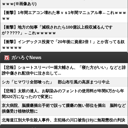
ｗｗｗ(※画像あり)
【衝撃】1年間エアコン壊れた車ｖｓ1年間マニュアル車←これｗｗｗ
ｗｗ
【衝撃】地方の知事「減税されたら100億以上税収減るんです
が？????」←これｗｗｗｗｗ
【衝撃】インデックス投資で「20年後に資産2倍！」とか言ってる奴
ｗｗｗｗｗ
ガハろぐNews
【悲報】ショートスリーパー堀大輔さん、「寝た方がいい」などと誹
謗中傷され配信中に泣き出して...
シカ「ヒマワリ全部喰った」 郡山布引風の高原まつり中止
【悲報】太鼓の達人、お馴染みのフォントの使用料が年間6万から年
間320万になったので変更に
京大病院、脳腫瘍摘出手術で誤って腫瘍の無い部位を摘出 脳幹など
損傷受け植物状態に
北海道江別大学生殺人事件、主犯格の川口被告(19)に無期懲役の判決