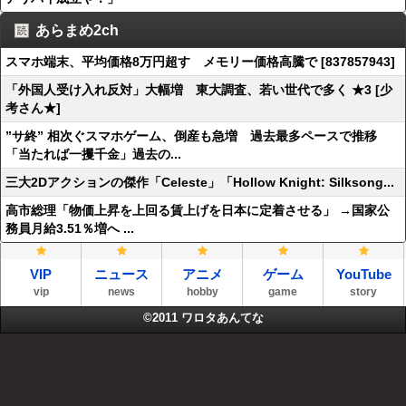
あらまめ2ch
スマホ端末、平均価格8万円超す メモリー価格高騰で [837857943]
「外国人受け入れ反対」大幅増 東大調査、若い世代で多く ★3 [少
考さん★]
”サ終” 相次ぐスマホゲーム、倒産も急増 過去最多ペースで推移
「当たれば一攫千金」過去の...
三大2Dアクションの傑作「Celeste」「Hollow Knight: Silksong...
高市総理「物価上昇を上回る賃上げを日本に定着させる」 →国家公
務員月給3.51％増へ ...
VIP
ニュース
アニメ
ゲーム
YouTube
vip
news
hobby
game
story
©2011
ワロタあんてな