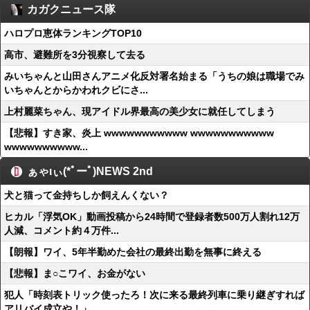
カガクニュース隊
ハロプロ恵体ランキングTOP10
高市、避難所を3分視察して去る
みいちゃんと山田さんアニメ化反対署名始まる「うちの娘は職場でみ
いちゃんとからかわれクビにさ...
上村麗菜ちゃん、現アイドル界最高の美少女に就任してしまう
【悲報】すき家、炎上 wwwwwwwwwww wwwwwwwwwww
wwwwwwwwww...
ぁゃιぃ(*ﾟーﾟ)NEWS 2nd
犬と猫って金持ちしか飼えんくない？
ヒカル「浮気OK」動画投稿から24時間で登録者数500万人割れ12万
人減、コメント約４万件...
【朗報】ワイ、5年半勤めた会社の最終出勤を無事に終える
【悲報】ま○こワイ、お金がない
犯人「時刻表トリック使ったろ！次に来る最終列車に乗り継ぎすれば
アリバイ成立や！」