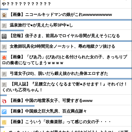
や？？？？？？？？？？？
【画像】ニコールキッドマンの娘がこれwwwwwwwww
温泉旅行で●︎が見えたら即3P中●︎し
【悲報】佳子さま、前屈みでロイヤル谷間が見えそうになる
女教師玩具化9時間完全ノーカット、辱め地獄クソ抜ける
【画像】「ぴあ乃」(ぴあの)と名付けられた女の子、きっちりプ
ロの奏者になってしまうｗｗｗｗ
弓道女子(20)、脱いだら鍛え抜かれた身体エロすぎた
【同人誌】『足腰立たなくなるまで射●︎させます！』それイけ！
くのいち乙羽ちゃん！
【画像】中国の地雷系女子、可愛すぎるwww
【画像】中国娘之巨大乳房、百点満点謝々
【画像】こういう「吹奏楽部」って感じの女の子・・・