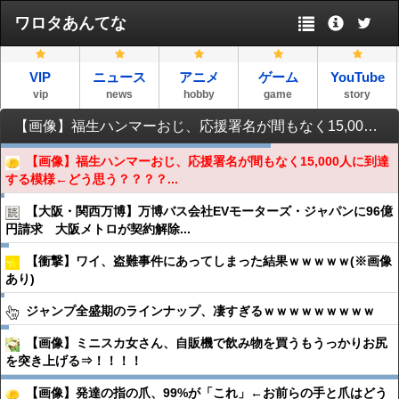
ワロタあんてな
VIP
ニュース
アニメ
ゲーム
YouTube
vip
news
hobby
game
story
【画像】福生ハンマーおじ、応援署名が間もなく15,000人に到達する模様←どう思う？？？？？？？？？
【画像】福生ハンマーおじ、応援署名が間もなく15,000人に到達
する模様←どう思う？？？？...
【大阪・関西万博】万博バス会社EVモーターズ・ジャパンに96億
円請求 大阪メトロが契約解除...
【衝撃】ワイ、盗難事件にあってしまった結果ｗｗｗｗｗ(※画像
あり)
ジャンプ全盛期のラインナップ、凄すぎるｗｗｗｗｗｗｗｗｗ
【画像】ミニスカ女さん、自販機で飲み物を買うもうっかりお尻
を突き上げる⇒！！！！
【画像】発達の指の爪、99%が「これ」←お前らの手と爪はどう