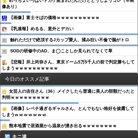
めっちょいっぱいトカゲ産まれたんだけどどうしようコレ（※画
像あり）
【画像】富士そばの価格ｗｗｗｗｗｗｗｗｗｗ
【乳速報】めるる、意外とデカい
触れただけで絶頂するJカップ愛人、揉み狂い不倫で脳がトロ
SODの研修中のAD、ま◯ことしか見られてなくて草
【悲報】井上尚弥さん、東京ドーム5万5千人の前で判定勝ちして
しまうｗｗｗｗｗｗｗｗｗｗ
今日のオススメ記事
女芸人の吉住さん（36）メイクしたら普通に美人の部類だったと
判明ｗｗｗｗｗｗｗｗｗ
【画像】レベチ過ぎるギャルさん、とんでもない格好を披露して
しまうw w w w w w w
熊本地震で居酒屋から温泉が湧き出るｗｗｗｗｗｗｗｗ
キニ速