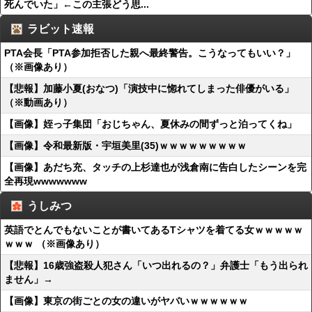
死んでいた」←この主張どう思...
ラビット速報
PTA会長「PTA参加拒否した親へ最終警告。こうなってもいい？」
（※画像あり）
【悲報】加藤小夏(おなつ)「演技中に惚れてしまった俳優がいる」
（※動画あり）
【画像】姪っ子集団「おじちゃん、夏休みの間ずっと泊ってくね」
【画像】令和最新版・宇垣美里(35)ｗｗｗｗｗｗｗｗｗ
【画像】あだち充、タッチの上杉達也が浅倉南に告白したシーンを完
全再現wwwwwww
うしみつ
英語でとんでもないことが書いてあるTシャツを着てる女ｗｗｗｗｗ
ｗｗｗ （※画像あり）
【悲報】16歳強盗殺人犯さん「いつ出れるの？」弁護士「もう出られ
ません」→
【画像】東京の街ごとの女の違いがヤバいｗｗｗｗｗｗ