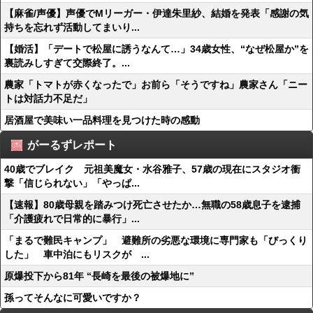
【麻雀/声優】声優でMリーガー・伊達朱里紗、結婚を発表「感謝の気
持ちを忘れず活動してまいり...
【婚活】「デートで松屋に誘うなんて…」34歳女性、“なぜ松屋か”を
裏読みしすぎて交際終了。...
農家「トマトが赤くなったで」お前ら「そうですね」農家さん「ニー
トは対話力不足だ」
居酒屋で美味い一品料理を見つけた時の感動
がーるずレポート
40歳でブレイク 元祖美魔女・水谷雅子、57歳の現在にスタジオ衝
撃「信じられない」「やっぱ...
【速報】80歳母親を踏みつけ死亡させたか…無職の58歳息子を逮捕
「介護疲れで日常的に暴行」...
「まるで難民キャンプ」 避難所の劣悪な環境に専門家も「びっくり
した」 車中泊にもリスクが ...
原爆投下から81年 “長崎を最後の被爆地に”
孫ってそんなに可愛いですか？