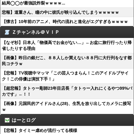
結局◯◯が最強説炸裂ｗｗｗｗ...
悲報】道重さん、瞳の中に彼氏が映り込んでしまうｗｗｗｗｗ
【懐古】10年前のアニメ、時代の流れと進化がエグすぎるｗｗｗｗ
Ｚチャンネル＠ＶＩＰ
【なぞ杉】日本人「物価高でお金がない…」←お盆に旅行行ったり帰
省したりする理由
【画像】昨日の銀だこ、８８人しか買えない８８円に大行列をなす都
民コチラｗ
【悲報】TV視聴中マッマ「この芸人つまらん！このアイドルブサイ
ク！この俳優は演技下手！」
【超悲報】タトゥー彫師23年目店長「タトゥー入れにくるやつ99%バ
カです」←！！
【画像】元国民的アイドルさん(28)、生乳を放り出してカメラに接写
ｗ
はーとログ
【悲報】タイミー虐めが流行ってる模様