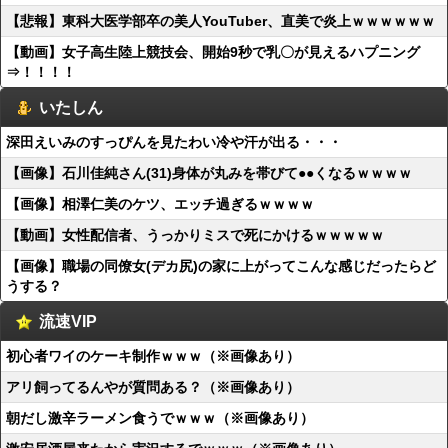
【悲報】東科大医学部卒の美人YouTuber、直美で炎上ｗｗｗｗｗｗ
【動画】女子高生陸上競技会、開始9秒で乳〇が見えるハプニング
⇒！！！！
いたしん
深田えいみのすっぴんを見たわい冷や汗が出る・・・
【画像】石川佳純さん(31)身体が丸みを帯びて●●くなるｗｗｗｗ
【画像】相澤仁美のケツ、エッチ過ぎるｗｗｗｗ
【動画】女性配信者、うっかりミスで死にかけるｗｗｗｗｗ
【画像】職場の同僚女(デカ尻)の家に上がってこんな感じだったらど
うする？
流速VIP
初心者ワイのケーキ制作ｗｗｗ（※画像あり）
アリ飼ってるんやが質問ある？（※画像あり）
朝だし激辛ラーメン食うでｗｗｗ（※画像あり）