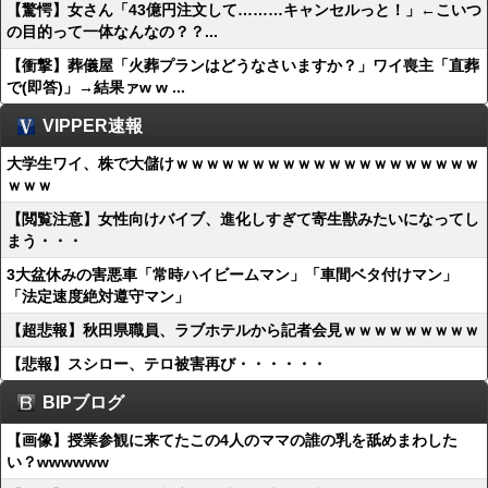
【驚愕】女さん「43億円注文して………キャンセルっと！」←こいつ
の目的って一体なんなの？？...
【衝撃】葬儀屋「火葬プランはどうなさいますか？」ワイ喪主「直葬
で(即答)」→結果ァw w ...
VIPPER速報
大学生ワイ、株で大儲けｗｗｗｗｗｗｗｗｗｗｗｗｗｗｗｗｗｗｗｗ
ｗｗｗ
【閲覧注意】女性向けバイブ、進化しすぎて寄生獣みたいになってし
まう・・・
3大盆休みの害悪車「常時ハイビームマン」「車間ベタ付けマン」
「法定速度絶対遵守マン」
【超悲報】秋田県職員、ラブホテルから記者会見ｗｗｗｗｗｗｗｗｗ
【悲報】スシロー、テロ被害再び・・・・・・
BIPブログ
【画像】授業参観に来てたこの4人のママの誰の乳を舐めまわした
い？wwwwww