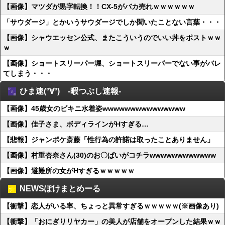
【画像】マツダが黒字転換！！CX-5がバカ売れｗｗｗｗｗｗ
「サウダージ」とかいうサウダージでしか聞いたことない言葉・・・
【画像】シャウエッセン公式、またこういうのでいい丼をポストｗｗ
ｗ
【画像】ショートスリーパー堀、ショートスリーパーでない事がバレ
てしまう・・・
ひま速(°∀°) -暇つぶし速報-
【画像】45歳女のビキニ水着姿wwwwwwwwwwwwwww
【画像】佳子さま、ボディラインがHすぎる…
【悲報】ジャンポケ斎藤「性行為の許諾は取ったことありません」
【画像】村重杏奈さん(30)のお〇ぱいがコチラwwwwwwwwwwww
【画像】避難所の女がHすぎるｗｗｗｗｗ
NEWSぽけまとめーる
【衝撃】恋人がいる率、ちょっと異常すぎるｗｗｗｗｗ(※画像あり)
【衝撃】「おにぎりリヤカー」の美人が店舗をオープンした結果ｗｗ