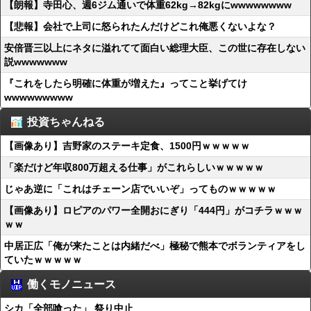
【朗報】寺田心、週6ジム通いで体重62kg→82kgにwwwwwwww
【悲報】会社で上司に怒られたんだけどこれ俺悪くないよな？
安倍晋三以上にネタに溢れてて面白い総理大臣、この世に存在しない
説wwwwwww
『これをしたら明確に体重が増えた』ってこと挙げてけ
wwwwwwwww
投資ちゃんねる
【画像あり】吉野家のステーキ定食、1500円ｗｗｗｗｗ
「楽だけど年収800万超える仕事」がこれらしいｗｗｗｗｗ
じゃあ逆に「これはチェーン店でいいぞ」ってものｗｗｗｗｗ
【画像あり】ロピアのパワー全開おにぎり「444円」がコチラｗｗｗ
ｗｗ
中居正広「俺が来たことは内緒だべ」極秘で熊本でボランティアをし
ていたｗｗｗｗｗ
働くモノニュース
シカ「全部喰った」 祭り中止