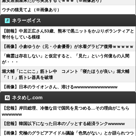
激安居酒屋来たから実況するでｗｗｗ（※画像あり）
ウチの猫見てよ（※画像あり）
ネラーボイス
【朗報】中居正広さん53歳、熊本で黒ニットをかぶりボランティアと
寄付をしている模様
【画像】小倉ゆうか（元・小倉優香）が水着グラビア復帰ｗｗｗｗｗ
「幽霊は存在しない」と仮定すると、「見た」という何億もの人間
が・・・
堀大輔「にこにこ」筋トレ中 コメント「寝たほうが良い」堀大輔
「！！」筋トレ器具を破壊
【画像】日本のライオンさん、溶けるwwwwwwwwwwwww
ネタめし.com
【悲報】岸田総理、冷徹な目で国民を見つめる…その理由がこちら
wwwwww
【悲報】韓国以下になった日本のゾッとする経済ランクwwwww
【画像】究極のグラビアアイドル議論「色気がない」とか語られつつ