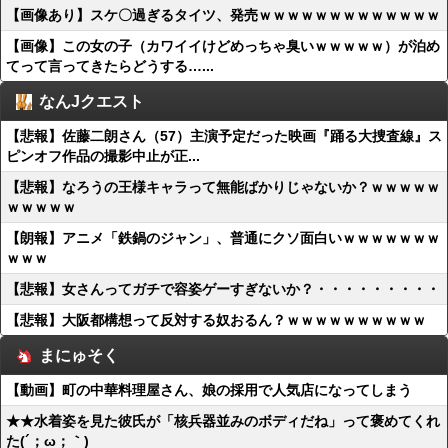
【画像あり】スケ〇過ぎるタイツ、発売ｗｗｗｗｗｗｗｗｗｗｗｗｗ
【画像】この女の子（カワイイけどめっちゃ臭いｗｗｗｗｗ）が泊め
てって言ってきたらどうする…...
なんJクエスト
【悲報】佐藤二朗さん（57）主演予定だった映画『踊る大捜査線』ス
ピンオフ作品の撮影中止が正...
【悲報】なろうの王様キャラって無能ばかりじゃないか？ｗｗｗｗｗ
ｗｗｗｗｗ
【朗報】アニメ「鉄鍋のジャン」、普通にクソ面白いｗｗｗｗｗｗｗ
ｗｗｗ
【悲報】女さんってガチで容姿ゲーすぎないか？・・・・・・・・・
【悲報】大阪都構想って反対する奴おるん？ｗｗｗｗｗｗｗｗｗｗ
まにゅそく
【動画】町の中華料理屋さん、娘の採用で人気店になってしまう
★★水着姿を見た彼氏が「核兵器並みのボディだね」って褒めてくれ
た(´；ω；｀)