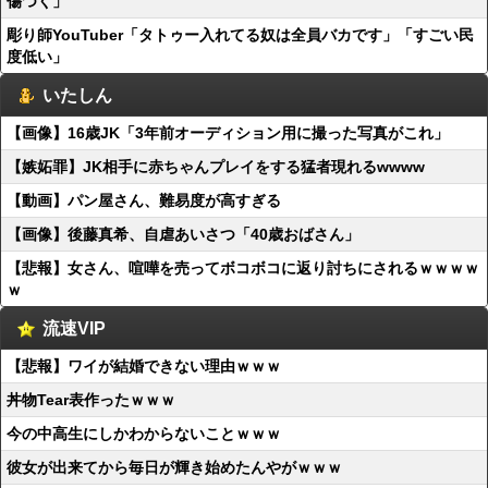
傷つく」
彫り師YouTuber「タトゥー入れてる奴は全員バカです」「すごい民
度低い」
いたしん
【画像】16歳JK「3年前オーディション用に撮った写真がこれ」
【嫉妬罪】JK相手に赤ちゃんプレイをする猛者現れるwwww
【動画】パン屋さん、難易度が高すぎる
【画像】後藤真希、自虐あいさつ「40歳おばさん」
【悲報】女さん、喧嘩を売ってボコボコに返り討ちにされるｗｗｗｗ
ｗ
流速VIP
【悲報】ワイが結婚できない理由ｗｗｗ
丼物Tear表作ったｗｗｗ
今の中高生にしかわからないことｗｗｗ
彼女が出来てから毎日が輝き始めたんやがｗｗｗ