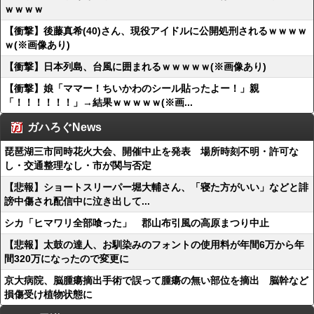
ｗｗｗｗ
【衝撃】後藤真希(40)さん、現役アイドルに公開処刑されるｗｗｗｗ
ｗ(※画像あり)
【衝撃】日本列島、台風に囲まれるｗｗｗｗｗ(※画像あり)
【衝撃】娘「ママー！ちいかわのシール貼ったよー！」親
「！！！！！！」→結果ｗｗｗｗｗ(※画...
ガハろぐNews
琵琶湖三市同時花火大会、開催中止を発表 場所時刻不明・許可な
し・交通整理なし・市が関与否定
【悲報】ショートスリーパー堀大輔さん、「寝た方がいい」などと誹
謗中傷され配信中に泣き出して...
シカ「ヒマワリ全部喰った」 郡山布引風の高原まつり中止
【悲報】太鼓の達人、お馴染みのフォントの使用料が年間6万から年
間320万になったので変更に
京大病院、脳腫瘍摘出手術で誤って腫瘍の無い部位を摘出 脳幹など
損傷受け植物状態に