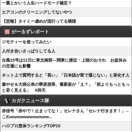
一重とかいう人生ハードモード確定？
エアコンのクリーニングしてないやつ
【悲報】タイミー虐めが流行ってる模様
がーるずレポート
ジモティーを使ってみたい
人付き合いさっぱりしてる人
台風15号は11日に東北南部～関東に接近・上陸のおそれ お盆休み
の交通にも影響
ネット上で質問すると「長い」「日本語が変で通じない」と茶化す人
激やせ＆大病公表の華原朋美、最新姿が「え？」「前よりもっともっ
と若く見える」 X仰天
カガクニュース隊
赤信号「赤やで！止まってな！」セレナさん「セレナ行きます！」←
これwwwwwwwwwwww...
ハロプロ恵体ランキングTOP10