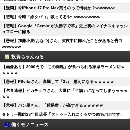
【疑問】今iPhone 17 Pro Max買うのって情弱か？wwwwww
【悲報】今時『紙タバコ』吸ってるやつwwwwwwww
【悲報】Google『Geminiが大赤字で草』史上初のマイナスキャッシ
ュフローに陥る
【悲報】加藤小夏(おなつ)さん、演技中に惚れたことがあると告白
wwwwww
投資ちゃんねる
【画像あり】3000円で「この肉塊」が食べられる家系ラーメン店ｗ
ｗｗｗｗ
【悲報】PSvitaさん、高騰して「3万」越えになるｗｗｗｗｗ
【乞食速報】ピカチュウさん、大量に「半額」になってしまうｗｗｗ
ｗｗ
【悲報】パン屋さん、「難易度」が高すぎるｗｗｗｗｗ
タトゥー彫師23年目店長「タトゥー入れにくるやつ99%バカです」
働くモノニュース