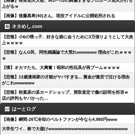
【画像】長良花火大会、AIレベルの綺麗すぎるプロポーズ花火が打ち
上がるｗ
【画像】後藤真希(40)さん、現役アイドルに公開処刑される
ネタめし.com
【悲報】小6の甥っ子、好きな娘に会うために3万借りようとして大炎
上ｗｗｗｗ
【悲報】なんG民、同性婚議論で大荒れwwwwww 理由がこれｗｗｗ
ｗ
【懐】オカマたち、大興奮！昭和の性玩具が再ブームｗｗｗｗ
【悲報】12歳漫画家の才能がヤバすぎる... 賞金が激安で泣ける理由
がこれwwwwww
【悲報】秋葉原の某カードショップ、買取査定で傷の説明を拒否ｗ
店の評判もヤバかった…
はーとログ
【画像】瞬間-26℃冷却のベルトファンが今なら4,980円www
大学生ワイ、株で大儲けwwwwwwwwwwwwwwwwwwwwwwww