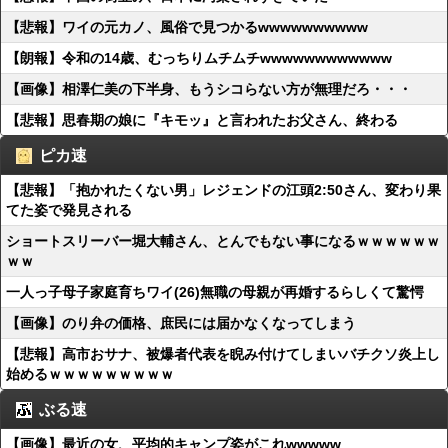
【悲報】ワイの元カノ、風俗で見つかるwwwwwwwwww
【朗報】令和の14歳、むっちりムチムチwwwwwwwwwwww
【画像】相澤仁美の下半身、もうシコらない方が無理だろ・・・
【悲報】思春期の娘に『キモッ』と言われたお父さん、終わる
ピカ速
【悲報】「抱かれたくない男」レジェンドの江頭2:50さん、変わり果
てた姿で発見される
ショートスリーバー堀大輔さん、とんでもない事になるｗｗｗｗｗｗ
ｗｗ
一人っ子母子家庭育ちワイ(26)無職の母親が再婚するらしくて驚愕
【画像】のり弁の価格、庶民には届かなくなってしまう
【悲報】高市おサナ、被爆者代表を睨み付けてしまいバチクソ炎上し
始めるｗｗｗｗｗｗｗｗｗ
ぶる速
【画像】最近の女、平均的キャンプ姿がこれwwwww