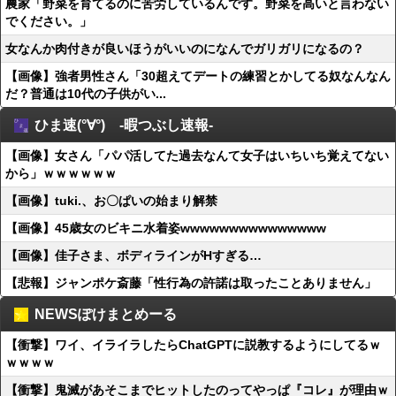
農家「野菜を育てるのに苦労しているんです。野菜を高いと言わない
でください。」
女なんか肉付きが良いほうがいいのになんでガリガリになるの？
【画像】強者男性さん「30超えてデートの練習とかしてる奴なんなん
だ？普通は10代の子供がい...
ひま速(°∀°) -暇つぶし速報-
【画像】女さん「パパ活してた過去なんて女子はいちいち覚えてない
から」ｗｗｗｗｗｗ
【画像】tuki.、お〇ぱいの始まり解禁
【画像】45歳女のビキニ水着姿wwwwwwwwwwwwwww
【画像】佳子さま、ボディラインがHすぎる…
【悲報】ジャンポケ斎藤「性行為の許諾は取ったことありません」
NEWSぽけまとめーる
【衝撃】ワイ、イライラしたらChatGPTに説教するようにしてるｗ
ｗｗｗｗ
【衝撃】鬼滅があそこまでヒットしたのってやっぱ『コレ』が理由ｗ