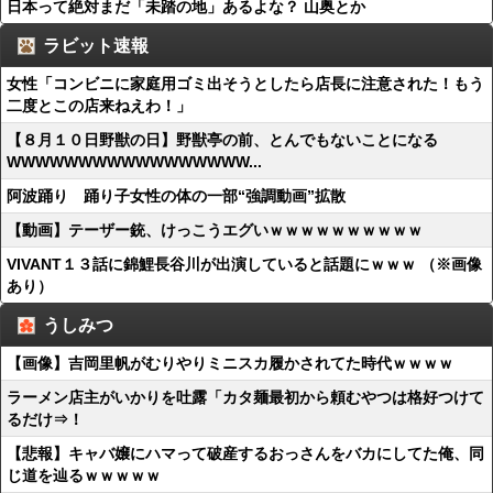
日本って絶対まだ「未踏の地」あるよな？ 山奥とか
ラビット速報
女性「コンビニに家庭用ゴミ出そうとしたら店長に注意された！もう
二度とこの店来ねえわ！」
【８月１０日野獣の日】野獣亭の前、とんでもないことになる
WWWWWWWWWWWWWWWWW...
阿波踊り 踊り子女性の体の一部“強調動画”拡散
【動画】テーザー銃、けっこうエグいｗｗｗｗｗｗｗｗｗｗ
VIVANT１３話に錦鯉長谷川が出演していると話題にｗｗｗ （※画像
あり）
うしみつ
【画像】吉岡里帆がむりやりミニスカ履かされてた時代ｗｗｗｗ
ラーメン店主がいかりを吐露「カタ麺最初から頼むやつは格好つけて
るだけ⇒！
【悲報】キャバ嬢にハマって破産するおっさんをバカにしてた俺、同
じ道を辿るｗｗｗｗｗ