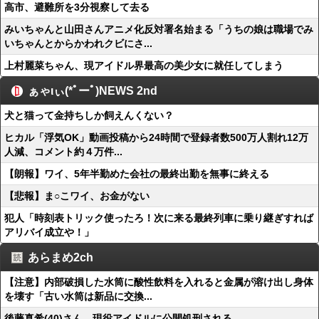
高市、避難所を3分視察して去る
みいちゃんと山田さんアニメ化反対署名始まる「うちの娘は職場でみ
いちゃんとからかわれクビにさ...
上村麗菜ちゃん、現アイドル界最高の美少女に就任してしまう
ぁゃιぃ(*ﾟーﾟ)NEWS 2nd
犬と猫って金持ちしか飼えんくない？
ヒカル「浮気OK」動画投稿から24時間で登録者数500万人割れ12万
人減、コメント約４万件...
【朗報】ワイ、5年半勤めた会社の最終出勤を無事に終える
【悲報】ま○こワイ、お金がない
犯人「時刻表トリック使ったろ！次に来る最終列車に乗り継ぎすれば
アリバイ成立や！」
あらまめ2ch
【注意】内部破損した水筒に酸性飲料を入れると金属が溶け出し身体
を壊す「古い水筒は新品に交換...
後藤真希(40)さん、現役アイドルに公開処刑される