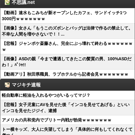
不思議.net
【動画】速水もこみちが新オープンしたカフェ、サンドイッチ1つ
3000円ｗｗｗｗｗｗｗ
【画像】女さん「もうこのズボンとバッグは法律で作るの禁止して。
不幸な人間を増やさないで！！...
【悲報】ジャンポケ斎藤さん、完全にぶっ壊れて終わるｗｗｗｗｗｗ
ｗ
【画像】ASDの親「今まで遭遇してきたこの髪質の男、100%ASDだ
わ！」ﾊﾟｼｬ!!
【動画アリ】秋田県職員、ラブホテルから記者会見ｗｗｗｗｗｗｗ
マジキチ速報
軽自動車に軽油を入れるやつがいるってマジ？
【悲報】女子児童にAVを見せた後「インコを見せてあげる」といい
インコを見せたジジイ、逮捕
アメリカの共和党内でブリトー内戦が勃発ｗｗｗｗｗｗｗ
トー横キッズ、大人に失望してしまう「具体的に何もしてくれなくて