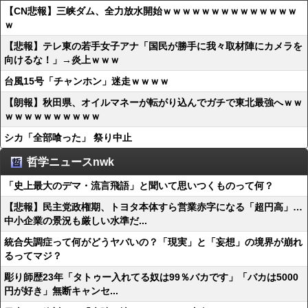
【CN悲報】三峡ダム、全力放水開始ｗｗｗｗｗｗｗｗｗｗｗｗｗｗ
ｗ
【悲報】テレ東の若手女子アナ「国民が勝手に我々取材陣にカメラを
向けるな！」→炎上ｗｗｗ
台風15号「チャンホン」迷走ｗｗｗｗ
【朗報】秋田県、オイルマネーが転がり込んでガチで東北最強へｗｗ
ｗｗｗｗｗｗｗｗｗｗ
シカ「全部喰った」 祭り中止
哲学ニュースnwk
「史上最大のデマ・流言飛語」と聞いて思いつくものって何？
【悲報】民主党政権期、トヨタ本体すら営業赤字になる「超円高」…
中小企業の景況も厳しい水準だ...
統合失調症って何がどうヤバいの？「現実」と「妄想」の境界が崩れ
るってマジ？
彫り師歴23年「タトゥー入れてる奴は99％バカです」「バカは5000
円が好き」無断キャンセ...