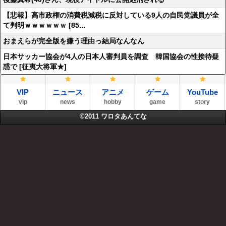
【悲報】高市政権の消費税減税に反対している9人の自民党議員が全
て判明ｗｗｗｗｗｗ [85...
おまえらが完全版を嫌う理由っ結局なんなん
日本サッカー協会が4人の日本人審判員を調査 韓国協会の性接待疑
惑で [征夷大将軍★]
VIP
ニュース
アニメ
ゲーム
YouTube
vip
news
hobby
game
story
©2011
ワロタあんてな