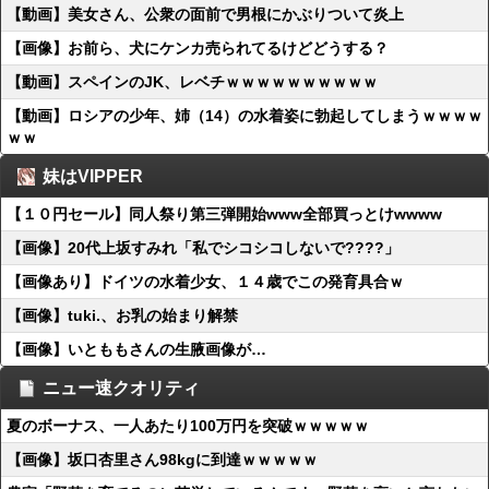
【動画】美女さん、公衆の面前で男根にかぶりついて炎上
【画像】お前ら、犬にケンカ売られてるけどどうする？
【動画】スペインのJK、レベチｗｗｗｗｗｗｗｗｗｗ
【動画】ロシアの少年、姉（14）の水着姿に勃起してしまうｗｗｗｗ
ｗｗ
妹はVIPPER
【１０円セール】同人祭り第三弾開始www全部買っとけwwww
【画像】20代上坂すみれ「私でシコシコしないで????」
【画像あり】ドイツの水着少女、１４歳でこの発育具合ｗ
【画像】tuki.、お乳の始まり解禁
【画像】いとももさんの生腋画像が…
ニュー速クオリティ
夏のボーナス、一人あたり100万円を突破ｗｗｗｗｗ
【画像】坂口杏里さん98kgに到達ｗｗｗｗｗ