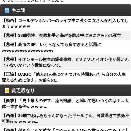
てっと………できた！」→とんで...
キニ速
【動画】ゴールデンボンバーのライブ中に激シコ女さんが乱入してし
まうｗｗｗｗｗ
【悲報】38歳男性、交際相手と海岸を散歩中に波にさらわれ死亡
【悲報】高市のSP、いくらなんでも多すぎると話題に
wwwwwwwwwwwwwwww
【悲報】イオンモール熊本の爆発事故、だんだんとイオン側が悪いん
じゃないかという世論になって...
【正論】DAIGO「他人の人生にケチつける時間あったら自分の人生
変えるために使え。お前らの...
貧乏暇なり
【衝撃】「史上最大のデマ、流言飛語」と聞いて思いつくのは？→大
体一致する件w w w w ...
【画像】35歳でおばあちゃんになったギャルさん、可愛過ぎて嫉妬不
可避w w w w w w...
【画像】付き合いたて彼女「ごめーんちょびっツ散らかってるけど上