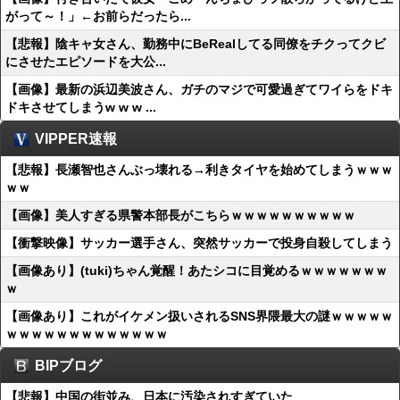
がって～！」←お前らだったら...
【悲報】陰キャ女さん、勤務中にBeRealしてる同僚をチクってクビ
にさせたエピソードを大公...
【画像】最新の浜辺美波さん、ガチのマジで可愛過ぎてワイらをドキ
ドキさせてしまうw w w ...
VIPPER速報
【悲報】長瀬智也さんぶっ壊れる→利きタイヤを始めてしまうｗｗｗ
ｗｗ
【画像】美人すぎる県警本部長がこちらｗｗｗｗｗｗｗｗｗｗ
【衝撃映像】サッカー選手さん、突然サッカーで投身自殺してしまう
【画像あり】(tuki)ちゃん覚醒！あたシコに目覚めるｗｗｗｗｗｗｗ
ｗ
【画像あり】これがイケメン扱いされるSNS界隈最大の謎ｗｗｗｗｗ
ｗｗｗｗｗｗｗｗｗｗｗｗｗ
BIPブログ
【悲報】中国の街並み、日本に汚染されすぎていた