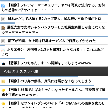
【画像】フレディ・マーキュリー、ヤバイ写真が流出する。お前
らの想像の2倍ヤバイぞ・・・・・
触れただけで絶頂するJカップ愛人、揉み狂い不倫で脳がトロ
港区売女で女体シャンパンタワーした社長空綺麗しか言えなくな
るｗｗｗｗｗｗｗｗｗｗ
部下が逆転、女上司は屈辱オーガズムで何度もイかされた
ホリエモン「寿司職人は3ヶ月修業したらなれる」←これ正論だ
よな
【悲報】フワちゃん、すごい開脚をしてしまうwwwww
今日のオススメ記事
【画像】のり弁の価格、庶民には届かなくなってしまう
【画像】35歳でおばあちゃんになったギャルさん、可愛過ぎて嫉
妬不可避w w w w w w...
【画像】セブンイレブンのバイト「AIにちいかわの画像を食わせ