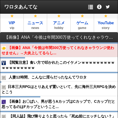
ワロタあんてな
VIP
ニュース
アニメ
ゲーム
YouTube
vip
news
hobby
game
story
【画像】ANA「今後は年間300万使ってくれなきゃラウンジ使わせません」→大炎上してるらしいんだがどう思う？？？？？？？
【画像】ANA「今後は年間300万使ってくれなきゃラウンジ使わ
せません」→大炎上してるらし...
【閲覧注意】食い方で叩かれたこのイケメンｗｗｗｗｗｗｗｗｗ
ｗｗｗｗｗｗｗｗｗ
人妻12時間、こんなに淫らだったなんてワロタ
日本三大RPGはとりあえず置いといて、先に海外三大RPGを決め
とこう
【画像】お〇ぱい、男が思うAカップはCカップで、Cカップだと
思ってるのはFカップということ...
【同人誌】飛び降りようと思ったら「死ぬ前にエッチしない？」