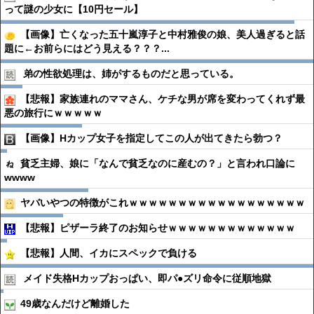
って謎の少女に【10円セール】
【画像】亡くなった五十嵐淳子と中村雅俊の娘、美人過ぎると話
題に←お前らにはどう見える？？？...
弟の性欲処理は、姉がするものだと思っている。
【悲報】家族連れのママさん、ケチな男が席を変わってくれず最
悪の旅行にｗｗｗｗｗ
【画像】Hカップ女子を指定してこの人が出てきたら勃つ？
貧乏主婦、娘に「なんで貧乏なのに産むの？」と言われ口論に
wwww
ヤバいやつの特徴がこれｗｗｗｗｗｗｗｗｗｗｗｗｗｗｗｗｗｗ
【悲報】ピザーラ終了のお知らせｗｗｗｗｗｗｗｗｗｗｗｗｗ
【悲報】人間、イカにスペックで負ける
メイド失格Hカップおっぱい、即パ●︎ズリ命令に従順地獄
49歳なんだけど離婚した