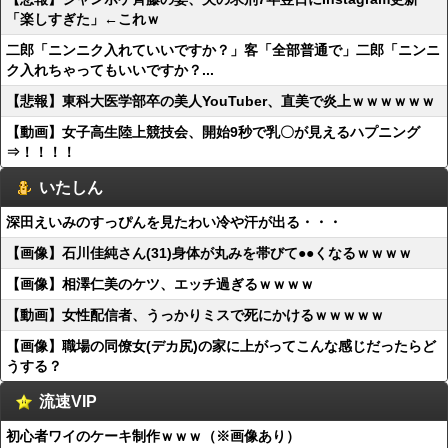
「楽しすぎた」←これｗ
二郎「ニンニク入れていいですか？」客「全部普通で」二郎「ニンニ
ク入れちゃってもいいですか？...
【悲報】東科大医学部卒の美人YouTuber、直美で炎上ｗｗｗｗｗｗ
【動画】女子高生陸上競技会、開始9秒で乳〇が見えるハプニング
⇒！！！！
いたしん
深田えいみのすっぴんを見たわい冷や汗が出る・・・
【画像】石川佳純さん(31)身体が丸みを帯びて●●くなるｗｗｗｗ
【画像】相澤仁美のケツ、エッチ過ぎるｗｗｗｗ
【動画】女性配信者、うっかりミスで死にかけるｗｗｗｗｗ
【画像】職場の同僚女(デカ尻)の家に上がってこんな感じだったらど
うする？
流速VIP
初心者ワイのケーキ制作ｗｗｗ（※画像あり）