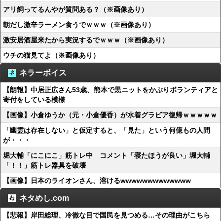
アリ飼ってるんやが質問ある？（※画像あり）
朝だし激辛ラーメン食うでｗｗｗ（※画像あり）
激安居酒屋来たから実況するでｗｗｗ（※画像あり）
ウチの猫見てよ（※画像あり）
ネラーボイス
【朗報】中居正広さん53歳、熊本で黒ニットをかぶりボランティアと
寄付をしている模様
【画像】小倉ゆうか（元・小倉優香）が水着グラビア復帰ｗｗｗｗｗ
「幽霊は存在しない」と仮定すると、「見た」という何億もの人間
が・・・
堀大輔「にこにこ」筋トレ中 コメント「寝たほうが良い」堀大輔
「！！」筋トレ器具を破壊
【画像】日本のライオンさん、溶けるwwwwwwwwwwwww
ネタめし.com
【悲報】岸田総理、冷徹な目で国民を見つめる…その理由がこちら