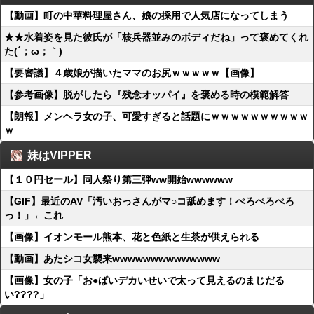
【動画】町の中華料理屋さん、娘の採用で人気店になってしまう
★★水着姿を見た彼氏が「核兵器並みのボディだね」って褒めてくれ
た(´；ω；｀)
【要審議】４歳娘が描いたママのお尻ｗｗｗｗｗ【画像】
【参考画像】脱がしたら『残念オッパイ』を褒める時の模範解答
【朗報】メンヘラ女の子、可愛すぎると話題にｗｗｗｗｗｗｗｗｗｗ
ｗ
妹はVIPPER
【１０円セール】同人祭り第三弾ww開始wwwwww
【GIF】最近のAV「汚いおっさんがマ○コ舐めます！ぺろぺろぺろ
っ！」←これ
【画像】イオンモール熊本、花と色紙と生茶が供えられる
【動画】あたシコ女襲来wwwwwwwwwwwwww
【画像】女の子「お●ぱいデカいせいで太って見えるのまじだる
い????」