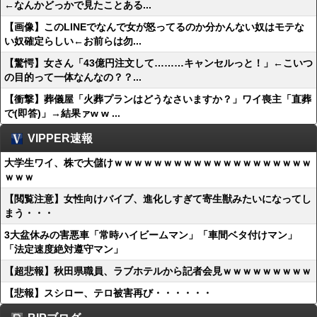
←なんかどっかで見たことある...
【画像】このLINEでなんで女が怒ってるのか分かんない奴はモテな
い奴確定らしい←お前らは勿...
【驚愕】女さん「43億円注文して………キャンセルっと！」←こいつ
の目的って一体なんなの？？...
【衝撃】葬儀屋「火葬プランはどうなさいますか？」ワイ喪主「直葬
で(即答)」→結果ァw w ...
VIPPER速報
大学生ワイ、株で大儲けｗｗｗｗｗｗｗｗｗｗｗｗｗｗｗｗｗｗｗｗ
ｗｗｗ
【閲覧注意】女性向けバイブ、進化しすぎて寄生獣みたいになってし
まう・・・
3大盆休みの害悪車「常時ハイビームマン」「車間ベタ付けマン」
「法定速度絶対遵守マン」
【超悲報】秋田県職員、ラブホテルから記者会見ｗｗｗｗｗｗｗｗｗ
【悲報】スシロー、テロ被害再び・・・・・・