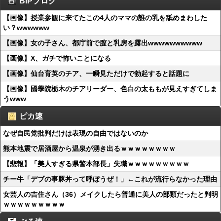
BIPブログ
【画像】授業参観に来てたこの4人のママの誰の乳を舐めまわした
い？wwwwww
【画像】女の子さん、都庁前で膣と乳房を露出wwwwwwwwww
【画像】X、ガチで怖いことになる
【画像】仙台育英のチア、一瞬見ただけで勃起すると話題に
【画像】國學院栃木のチアリーダー、色白の太ももが見えすぎてしま
うwww
ピカ速
なぜ自民党批判だけは表現の自由ではないのか
熊本地震で居酒屋から温泉が湧き出るｗｗｗｗｗｗｗｗ
【悲報】「美人すぎる県警本部長」失職ｗｗｗｗｗｗｗｗｗ
チー牛「デブの事豚丼って呼ぼうぜ！」←これが流行らなかった理由
女芸人の吉住さん（36）メイクしたら普通に美人の部類だったと判明
ｗｗｗｗｗｗｗｗｗ