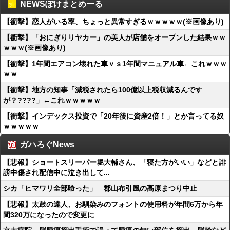
NEWSぽけまとめーる
【衝撃】恋人がいる率、ちょっと異常すぎるｗｗｗｗｗ(※画像あり)
【衝撃】「おにぎりリヤカー」の美人が店舗をオープンした結果ｗｗ
ｗｗｗ(※画像あり)
【衝撃】1年間エアコン壊れた車ｖｓ1年間マニュアル車←これｗｗｗ
ｗｗ
【衝撃】地方の知事「減税されたら100億以上税収減るんです
が？????」←これｗｗｗｗｗ
【衝撃】インデックス投資で「20年後に資産2倍！」とか言ってる奴
ｗｗｗｗｗ
ガハろぐNews
【悲報】ショートスリーパー堀大輔さん、「寝た方がいい」などと誹
謗中傷され配信中に泣き出して...
シカ「ヒマワリ全部喰った」 郡山布引風の高原まつり中止
【悲報】太鼓の達人、お馴染みのフォントの使用料が年間6万から年
間320万になったので変更に