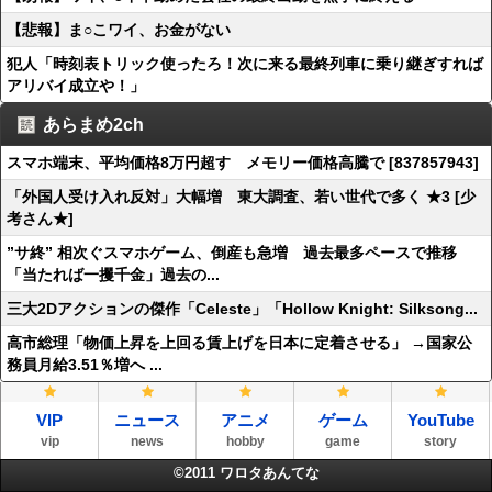
【悲報】ま○こワイ、お金がない
犯人「時刻表トリック使ったろ！次に来る最終列車に乗り継ぎすれば
アリバイ成立や！」
あらまめ2ch
スマホ端末、平均価格8万円超す メモリー価格高騰で [837857943]
「外国人受け入れ反対」大幅増 東大調査、若い世代で多く ★3 [少
考さん★]
”サ終” 相次ぐスマホゲーム、倒産も急増 過去最多ペースで推移
「当たれば一攫千金」過去の...
三大2Dアクションの傑作「Celeste」「Hollow Knight: Silksong...
高市総理「物価上昇を上回る賃上げを日本に定着させる」 →国家公
務員月給3.51％増へ ...
VIP
ニュース
アニメ
ゲーム
YouTube
vip
news
hobby
game
story
©2011
ワロタあんてな