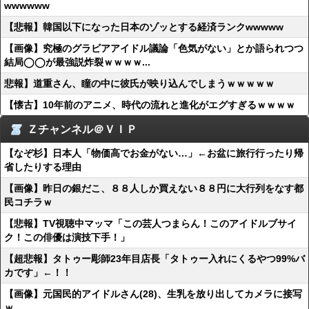
wwwwww
【悲報】韓国以下になった日本のゾッとする経済ランクwwwww
【画像】究極のグラビアアイドル議論「色気がない」とか語られつつ
結局◯◯が最強説炸裂ｗｗｗｗ...
悲報】道重さん、瞳の中に彼氏が映り込んでしまうｗｗｗｗｗ
【懐古】10年前のアニメ、時代の流れと進化がエグすぎるｗｗｗｗ
Ｚチャンネル＠ＶＩＰ
【なぞ杉】日本人「物価高でお金がない…」←お盆に旅行行ったり帰
省したりする理由
【画像】昨日の銀だこ、８８人しか買えない８８円に大行列をなす都
民コチラｗ
【悲報】TV視聴中マッマ「この芸人つまらん！このアイドルブサイ
ク！この俳優は演技下手！」
【超悲報】タトゥー彫師23年目店長「タトゥー入れにくるやつ99%バ
カです」←！！
【画像】元国民的アイドルさん(28)、生乳を放り出してカメラに接写
ｗ