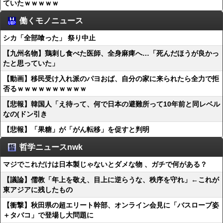
ていたｗｗｗｗｗ
働くモノニュース
シカ「全部喰った」 祭り中止
【九州名物】鶏刺し食べた医師、全身麻痺へ…「死んだほうが良かっ
たと思っていた」
【動画】移民受け入れ派のパヨおば、自分の家に来られたら全力で拒
否るｗｗｗｗｗｗｗｗｗｗ
【悲報】韓国人「え待って、何で日本の避難所って10年前と同レベル
なの(ドン引き
【悲報】「果糖」が「がん転移」を促すと判明
哲学ニュースnwk
マジでこれだけは日本製じゃないとダメな物 、ガチで何がある？
【議論】儒教「年上を敬え、目上に逆らうな、秩序を守れ」←これが
東アジアに残したもの
【衝撃】秋田県の超エリート幹部、オンライン会見に「バスローブ姿
＋タバコ」で登場し大問題に