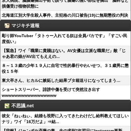
京大病院、脳腫瘍摘出手術で誤って腫瘍の無い部位を摘出 脳幹など
損傷受け植物状態に
北海道江別大学生殺人事件、主犯格の川口被告(19)に無期懲役の判決
マジキチ速報
彫り師YouTuber「タトゥー入れてる奴は全員バカです」「すごい民
度低い」
【緊急】ワイ「職業に貴賤はない。AV女優は立派な職業だ」敵「じ
ゃあ君の娘がAV出てもええの...
８～１３歳の少年１９人に自宅で性的暴行やわいせつ、３１歳男に懲
役１５年
東大卒さん、ヒカルに嫉妬した結果ブタ箱送りになってしまう…
ショートスリーパー、誹謗中傷を受けて突然泣き出す
wwwwwwwwwwwwwwwww
不思議.net
彼女「ねぃねぃ、結婚も視野に入ってきたわけだし給料教えてほしい
ナリ」ワイ「16万だよ」⇒結...
【悲報】ジャンポケ斉藤の妻、夫の求刑7年翌日にInstagram更新