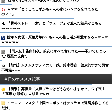
ばちくそかわいい20歳がAV出演しててワロタ
★ママ「どうしてしずかちゃんの家にパンツを忘れてきた
の？！」
『骨格ストレート女』と『ウェーブ』が並んだ結果がこちら
wwwwwww
陰キャ女優・原菜乃華(22)ちゃんの推し活が可愛すぎるｗｗｗｗ
ｗｗｗｗｗ
【同人誌】告白前夜、親友にすべて奪われた――覗いてしまっ
た“最悪の現実”。
【朗報】ムチムチボディのモー娘。鈴木香音、健康的すぎて興奮
不可避www
今日のオススメ記事
【衝撃】葬儀屋「火葬プランはどうなさいますか？」ワイ喪主
「直葬で(即答)」→結果ァw w ...
イーロン・マスク「中国のロボットはデタラメで遠隔操作してる
だけ」