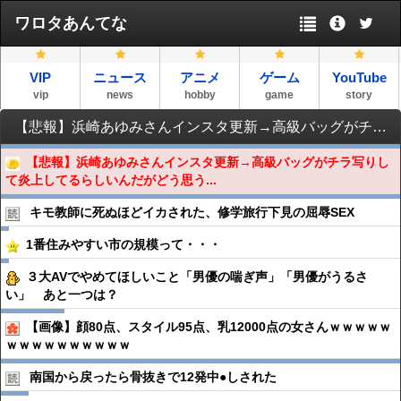
ワロタあんてな
VIP
ニュース
アニメ
ゲーム
YouTube
vip
news
hobby
game
story
【悲報】浜崎あゆみさんインスタ更新→高級バッグがチラ写りして炎上してるらしいんだがどう思う？？？？？？？
【悲報】浜崎あゆみさんインスタ更新→高級バッグがチラ写りし
て炎上してるらしいんだがどう思う...
キモ教師に死ぬほどイカされた、修学旅行下見の屈辱SEX
1番住みやすい市の規模って・・・
３大AVでやめてほしいこと「男優の喘ぎ声」「男優がうるさ
い」 あと一つは？
【画像】顔80点、スタイル95点、乳12000点の女さんｗｗｗｗｗ
ｗｗｗｗｗｗｗｗｗｗ
南国から戻ったら骨抜きで12発中●︎しされた