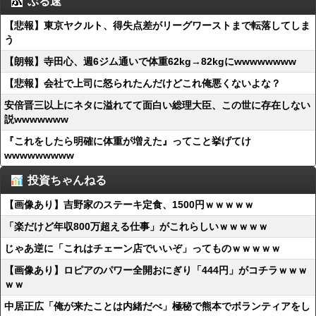
ぶる速
【悲報】東京ヤクルト、得失点差がリーグワーストまで転落してしま
う
【朗報】寺田心、週6ジム通いで体重62kg→82kgにwwwwwwww
【悲報】会社で上司に怒られたんだけどこれ俺悪くないよな？
安倍晋三以上にネタに溢れてて面白い総理大臣、この世に存在しない
説wwwwwww
『これをしたら明確に体重が増えた』ってこと挙げてけ
wwwwwwwww
投資ちゃんねる
【画像あり】吉野家のステーキ定食、1500円ｗｗｗｗｗ
「楽だけど年収800万超える仕事」がこれらしいｗｗｗｗｗ
じゃあ逆に「これはチェーン店でいいぞ」ってものｗｗｗｗｗ
【画像あり】ロピアのパワー全開おにぎり「444円」がコチラｗｗｗ
ｗｗ
中居正広「俺が来たことは内緒だべ」極秘で熊本でボランティアをし