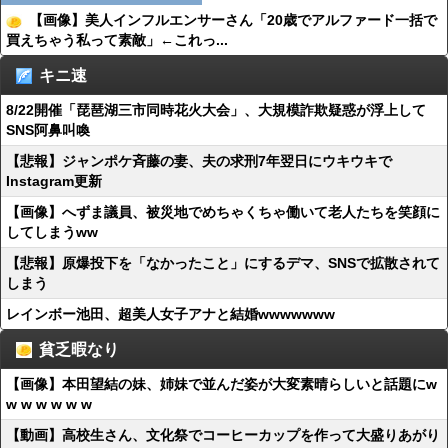
【画像】美人インフルエンサーさん「20歳でアルファード一括で
買えちゃう私って素敵」←これっ...
キニ速
8/22開催「琵琶湖三市同時花火大会」、大規模詐欺疑惑が浮上して
SNS阿鼻叫喚
【悲報】ジャンポケ斉藤の妻、夫の求刑7年翌日にウキウキで
Instagram更新
【画像】へずま議員、被災地でめちゃくちゃ働いて老人たちを笑顔に
してしまうww
【悲報】原爆投下を「なかったこと」にするデマ、SNSで拡散されて
しまう
レインボー池田、超美人女子アナと結婚wwwwwww
貧乏暇なり
【画像】本田望結の妹、姉妹で並んだ姿が大変素晴らしいと話題にw
w w w w w w
【動画】高校生さん、文化祭でコーヒーカップを作って大盛りあがり