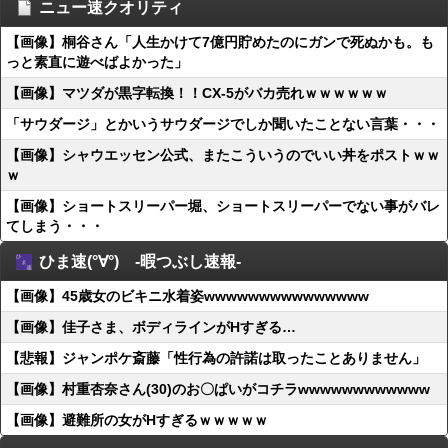
ニュー速クオリティ
【画像】桐谷さん「人生かけて7億円貯めたのにガンで死ぬかも。も
っと素直に遊べばよかった」
【画像】マツダが黒字転換！！CX-5がバカ売れｗｗｗｗｗｗ
「サウダージ」とかいうサウダージでしか聞いたことない言葉・・・
【画像】シャウエッセン公式、またこういうのでいい丼をポストｗｗ
ｗ
【画像】ショートスリーパー堀、ショートスリーパーでない事がバレ
てしまう・・・
ひま速(°∀°) -暇つぶし速報-
【画像】45歳女のビキニ水着姿wwwwwwwwwwwwwww
【画像】佳子さま、ボディラインがHすぎる…
【悲報】ジャンポケ斎藤「性行為の許諾は取ったことありません」
【画像】村重杏奈さん(30)のお〇ぱいがコチラwwwwwwwwwwww
【画像】避難所の女がHすぎるｗｗｗｗｗ