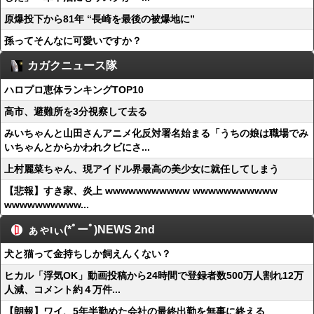
原爆投下から81年 “長崎を最後の被爆地に”
孫ってそんなに可愛いですか？
カガクニュース隊
ハロプロ恵体ランキングTOP10
高市、避難所を3分視察して去る
みいちゃんと山田さんアニメ化反対署名始まる「うちの娘は職場でみ
いちゃんとからかわれクビにさ...
上村麗菜ちゃん、現アイドル界最高の美少女に就任してしまう
【悲報】すき家、炎上 wwwwwwwwwww wwwwwwwwwww
wwwwwwwwww...
ぁゃιぃ(*ﾟーﾟ)NEWS 2nd
犬と猫って金持ちしか飼えんくない？
ヒカル「浮気OK」動画投稿から24時間で登録者数500万人割れ12万
人減、コメント約４万件...
【朗報】ワイ、5年半勤めた会社の最終出勤を無事に終える