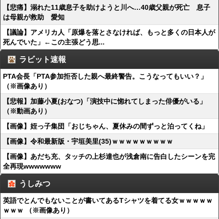
【悲痛】溺れた11歳息子を助けようと川へ…40歳父親が死亡 息子
は母親が救助 愛知
【議論】アメリカ人「原爆を落とさなければ、もっと多くの日本人が
死んでいた」←この主張どう思...
ラビット速報
PTA会長「PTA参加拒否した親へ最終警告。こうなってもいい？」
（※画像あり）
【悲報】加藤小夏(おなつ)「演技中に惚れてしまった俳優がいる」
（※動画あり）
【画像】姪っ子集団「おじちゃん、夏休みの間ずっと泊ってくね」
【画像】令和最新版・宇垣美里(35)ｗｗｗｗｗｗｗｗｗ
【画像】あだち充、タッチの上杉達也が浅倉南に告白したシーンを完
全再現wwwwwww
うしみつ
英語でとんでもないことが書いてあるTシャツを着てる女ｗｗｗｗｗ
ｗｗｗ （※画像あり）