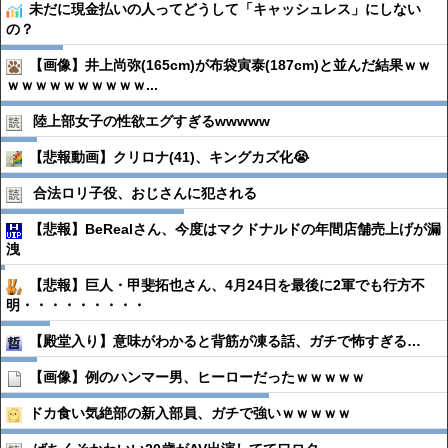
未だに現金払いの人ってどうして「キャッシュレス」にしない
の？
【画像】井上尚弥(165cm)が布袋寅泰(187cm)と並んだ結果ｗｗ
ｗｗｗｗｗｗｗｗｗｗ...
陸上部女子の性欲エグすぎるwwwww
【悲報動画】クリロナ(41)、キングカズ化😭
合法ロリ子役、おじさんに犯される
【悲報】BeRealさん、今度はマクドナルドの年間店舗売上げが漏
洩
【悲報】巨人・甲斐拓也さん、4月24日を最後に2軍でも行方不
明・・・・・・・・・
【殿堂入り】意味がわかると背筋が凍る話、ガチで怖すぎる…
【画像】例のハンマー男、ヒーローだったｗｗｗｗｗ
ドカ食い気絶部の新入部員、ガチで強いｗｗｗｗｗ