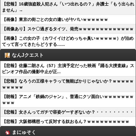
【悲報】16歳強盗殺人犯さん「いつ出れるの？」弁護士「もう出られ
ません」→
【画像】東京の街ごとの女の違いがヤバいｗｗｗｗｗｗ
【画像あり】スケ〇過ぎるタイツ、発売ｗｗｗｗｗｗｗｗｗｗｗｗｗ
【画像】この女の子（カワイイけどめっちゃ臭いｗｗｗｗｗ）が泊め
てって言ってきたらどうする…...
なんJクエスト
【悲報】佐藤二朗さん（57）主演予定だった映画『踊る大捜査線』ス
ピンオフ作品の撮影中止が正...
【悲報】なろうの王様キャラって無能ばかりじゃないか？ｗｗｗｗｗ
ｗｗｗｗｗ
【朗報】アニメ「鉄鍋のジャン」、普通にクソ面白いｗｗｗｗｗｗｗ
ｗｗｗ
【悲報】女さんってガチで容姿ゲーすぎないか？・・・・・・・・・
【悲報】大阪都構想って反対する奴おるん？ｗｗｗｗｗｗｗｗｗｗ
まにゅそく