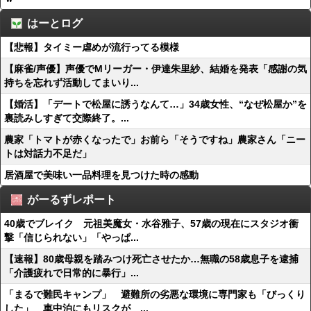
はーとログ
【悲報】タイミー虐めが流行ってる模様
【麻雀/声優】声優でMリーガー・伊達朱里紗、結婚を発表「感謝の気
持ちを忘れず活動してまいり...
【婚活】「デートで松屋に誘うなんて…」34歳女性、“なぜ松屋か”を
裏読みしすぎて交際終了。...
農家「トマトが赤くなったで」お前ら「そうですね」農家さん「ニー
トは対話力不足だ」
居酒屋で美味い一品料理を見つけた時の感動
がーるずレポート
40歳でブレイク 元祖美魔女・水谷雅子、57歳の現在にスタジオ衝
撃「信じられない」「やっぱ...
【速報】80歳母親を踏みつけ死亡させたか…無職の58歳息子を逮捕
「介護疲れで日常的に暴行」...
「まるで難民キャンプ」 避難所の劣悪な環境に専門家も「びっくり
した」 車中泊にもリスクが ...