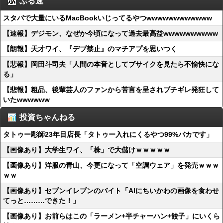
ぶる速
スタバで大量にいるMacBookいじってるやつwwwwwwwwwwww
【速報】デジモン、なぜか今頃になって過去最高益wwwwwwwwww
【朗報】天才ワイ、『デブ禁止』のマチアプを思いつく
【悲報】岡田斗司夫「人間の本音としてブサイクを見たら不愉快にな
る」
【悲報】粗品、後輩芸人のファンから苦言を呈されブチギレ発狂して
いたwwwwww
投資ちゃんねる
タトゥー彫師23年目店長「タトゥー入れにくるやつ99%バカです」
【画像あり】大学生ワイ、「株」で大儲けｗｗｗｗｗ
【画像あり】洋服の青山、今更になって「空調ウェア」を発売ｗｗｗ
ｗｗ
【画像あり】セブンイレブンのバイト「AIにちいかわの画像を食わせ
てっと………できた！」
【画像あり】お前らはこの「ラーメン+半チャーハン+餃子」にいくら