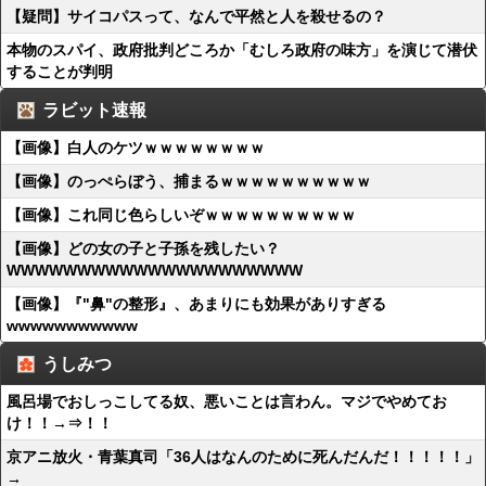
【疑問】サイコパスって、なんで平然と人を殺せるの？
本物のスパイ、政府批判どころか「むしろ政府の味方」を演じて潜伏
することが判明
ラビット速報
【画像】白人のケツｗｗｗｗｗｗｗｗ
【画像】のっぺらぼう、捕まるｗｗｗｗｗｗｗｗｗｗ
【画像】これ同じ色らしいぞｗｗｗｗｗｗｗｗｗｗ
【画像】どの女の子と子孫を残したい？
WWWWWWWWWWWWWWWWWWWWW
【画像】『"鼻"の整形』、あまりにも効果がありすぎる
wwwwwwwwwww
うしみつ
風呂場でおしっこしてる奴、悪いことは言わん。マジでやめてお
け！！→⇒！！
京アニ放火・青葉真司「36人はなんのために死んだんだ！！！！！」
→