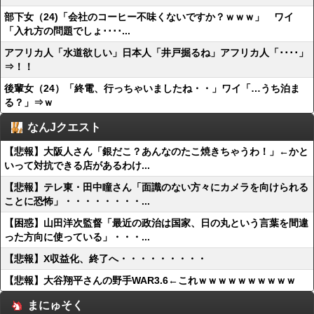
部下女（24)「会社のコーヒー不味くないですか？ｗｗｗ」 ワイ
「入れ方の問題でしょ････...
アフリカ人「水道欲しい」日本人「井戸掘るね」アフリカ人「････」
⇒！！
後輩女（24）「終電、行っちゃいましたね・・」ワイ「…うち泊ま
る？」⇒ｗ
なんJクエスト
【悲報】大阪人さん「銀だこ？あんなのたこ焼きちゃうわ！」←かと
いって対抗できる店があるわけ...
【悲報】テレ東・田中瞳さん「面識のない方々にカメラを向けられる
ことに恐怖」・・・・・・・・...
【困惑】山田洋次監督「最近の政治は国家、日の丸という言葉を間違
った方向に使っている」・・・...
【悲報】X収益化、終了へ・・・・・・・・・
【悲報】大谷翔平さんの野手WAR3.6←これｗｗｗｗｗｗｗｗｗｗ
まにゅそく