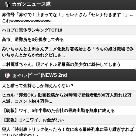
カガクニュース隊
赤信号「赤やで！止まってな！」セレナさん「セレナ行きます！」←
これwwwwwwwwwwww...
ハロプロ恵体ランキングTOP10
高市、避難所を3分視察して去る
みいちゃんと山田さんアニメ化反対署名始まる「うちの娘は職場でみ
いちゃんとからかわれクビにさ...
上村麗菜ちゃん、現アイドル界最高の美少女に就任してしまう
ぁゃιぃ(*ﾟーﾟ)NEWS 2nd
犬と猫って金持ちしか飼えんくない？
ヒカル「浮気OK」動画投稿から24時間で登録者数500万人割れ12万
人減、コメント約４万件...
【朗報】ワイ、5年半勤めた会社の最終出勤を無事に終える
【悲報】ま○こワイ、お金がない
犯人「時刻表トリック使ったろ！次に来る最終列車に乗り継ぎすれば
アリバイ成立や！」