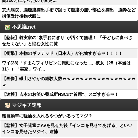
間320万になったので変更に
京大病院、脳腫瘍摘出手術で誤って腫瘍の無い部位を摘出 脳幹など
損傷受け植物状態に
不思議.net
【悲報】義実家の“素手おにぎり”が汚くて無理！ 「子どもに食べさ
せたくない」と悩む女性に賛...
【衝撃】本物のギフテッド（日本人）が化物すぎる⇒！！！！
ワイ(28)「すまんフィリピンに転勤になった...」彼女（25（本当は
31））「実家」ワイ...
【画像】磯山さやかの経験人数ｗｗｗｗｗｗｗｗｗｗｗｗｗｗｗｗｗ
ｗ
【速報】吉本のお笑い養成所NSCの"首席"、スゴすぎる⇒！
マジキチ速報
軽自動車に軽油を入れるやつがいるってマジ？
【悲報】女子児童にAVを見せた後「インコを見せてあげる」といい
インコを見せたジジイ、逮捕