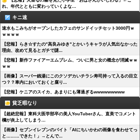
【悲報】火垂るの墓を見た小学生「おばさんがいじわる」←こ
れ、年代とともに変わっていくよな…
キニ速
速水もこみちがオープンしたカフェのサンドイッチセット3000円ｗ
ｗｗｗｗ
【悲報】らき☆すたの"高良みゆき"とかいうキャラが人気出なかった
理由、改めて見るとガチで謎...
【悲報】新作ファイアーエムブレム、ついに男と女の概念が消滅ｗｗ
ｗｗ
【画像】スーパー銭湯にこのクソデカいチラシ寿司持って入るの目立
つ？？車内においておくと腐り...
【悲報】ケニアのスイカ、あまりにも薄過ぎるwwwwwwwww
貧乏暇なり
【超絶悲報】東科大医学部卒の美人YouTuberさん、直美でコメント
欄が炎上してしまう…
【画像】セブンイレブンのバイト「AIにちいかわの画像を食わせてっ
と………できた！」→とんで...