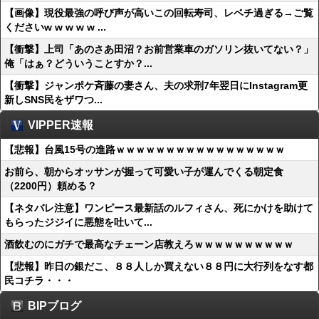
【画像】現役最強の呼び声が高いこの回転寿司、レベチ過ぎる→ご覧
くださいw w w w w ...
【衝撃】上司「あのさあ田沼？お前営業車のガソリン抜いてない？」
俺「はぁ？どういうことすか？...
【衝撃】ジャンポケ斉藤の妻さん、夫の求刑7年翌日にInstagram更
新しSNS民をザワつ...
VIPPER速報
【悲報】台風15号の進路ｗｗｗｗｗｗｗｗｗｗｗｗｗｗｗｗｗ
お前ら、朝からオッサンが握って可愛い子が運んでくる朝定食
（2200円）頼める？
【ネタバレ注意】ワンピース最新話のルフィさん、死にかけを助けて
もらったジジイに悪態を吐いて...
酒飲むのにガチで最高なチェーン店教えろｗｗｗｗｗｗｗｗｗｗ
【悲報】昨日の銀だこ、８８人しか買えない８８円に大行列をなす都
民コチラ・・・
BIPブログ