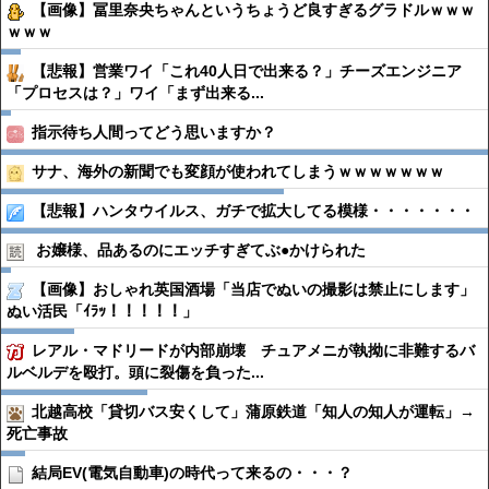
【画像】冨里奈央ちゃんというちょうど良すぎるグラドルｗｗｗ
ｗｗｗ
【悲報】営業ワイ「これ40人日で出来る？」チーズエンジニア
「プロセスは？」ワイ「まず出来る...
指示待ち人間ってどう思いますか？
サナ、海外の新聞でも変顔が使われてしまうｗｗｗｗｗｗｗ
【悲報】ハンタウイルス、ガチで拡大してる模様・・・・・・・
お嬢様、品あるのにエッチすぎてぶ●︎かけられた
【画像】おしゃれ英国酒場「当店でぬいの撮影は禁止にします」
ぬい活民「ｲﾗｯ！！！！！」
レアル・マドリードが内部崩壊 チュアメニが執拗に非難するバ
ルベルデを殴打。頭に裂傷を負った...
北越高校「貸切バス安くして」蒲原鉄道「知人の知人が運転」→
死亡事故
結局EV(電気自動車)の時代って来るの・・・？