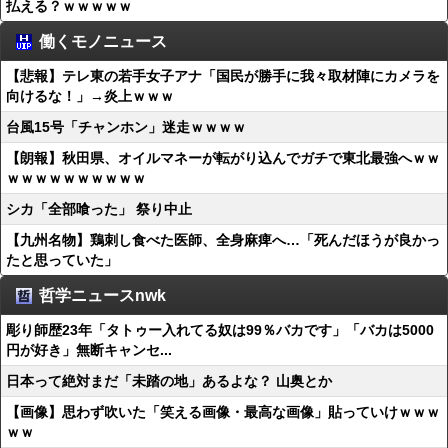
払える？ｗｗｗｗｗ
働くモノニュース
【悲報】テレ東の若手女子アナ「国民が勝手に我々取材陣にカメラを
向けるな！」→炎上ｗｗｗ
台風15号「チャンホン」迷走ｗｗｗｗ
【朗報】秋田県、オイルマネーが転がり込んでガチで東北最強へｗｗ
ｗｗｗｗｗｗｗｗｗｗ
シカ「全部喰った」 祭り中止
【九州名物】鶏刺し食べた医師、全身麻痺へ…「死んだほうが良かっ
たと思っていた」
哲学ニュースnwk
彫り師歴23年「タトゥー入れてる奴は99％バカです」「バカは5000
円が好き」無断キャンセ...
日本って絶対まだ「未踏の地」あるよな？ 山奥とか
【画像】思わず吹いた「笑える画像・最高な画像」貼っていけｗｗｗ
ｗｗ