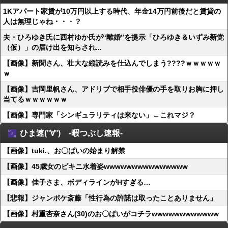
1Kアパート家賃が10万円以上する時代、年金14万円前後だと賃貸の
人は無理じゃね・・・？
夫・ひろゆき氏に西村ゆか氏が“離婚”を提示「ひろゆき＆いずみ新党
（仮）」の届け出を知らされ...
【画像】新聞さん、壮大な縦読みを仕込んでしまう????ｗｗｗｗｗ
ｗ
【画像】吉岡里帆さん、アドリブで相手役俳優の手を取りお胸に押し
当てるｗｗｗｗｗｗ
【画像】専門家「シンギュラリティは来ない」←これマジ？
ひま速(°∀°) -暇つぶし速報-
【画像】tuki.、お〇ぱいの始まり解禁
【画像】45歳女のビキニ水着姿wwwwwwwwwwwwwww
【画像】佳子さま、ボディラインがHすぎる…
【悲報】ジャンポケ斎藤「性行為の許諾は取ったことありません」
【画像】村重杏奈さん(30)のお〇ぱいがコチラwwwwwwwwwwww