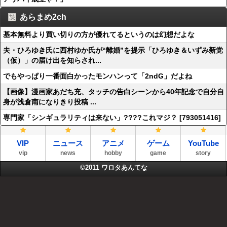
あらまめ2ch
基本無料より買い切りの方が優れてるというのは幻想だよな
夫・ひろゆき氏に西村ゆか氏が“離婚”を提示「ひろゆき＆いずみ新党
（仮）」の届け出を知らされ...
でもやっぱり一番面白かったモンハンって「2ndG」だよね
【画像】漫画家あだち充、タッチの告白シーンから40年記念で自分自
身が浅倉南になりきり投稿 ...
専門家「シンギュラリティは来ない」????これマジ？ [793051416]
VIP
ニュース
アニメ
ゲーム
YouTube
vip
news
hobby
game
story
©2011
ワロタあんてな