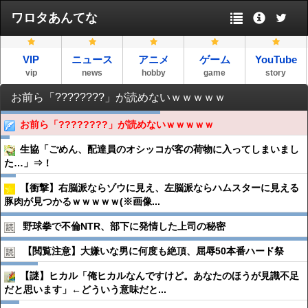
ワロタあんてな
VIP
ニュース
アニメ
ゲーム
YouTube
vip
news
hobby
game
story
お前ら「????????」が読めないｗｗｗｗｗ
お前ら「????????」が読めないｗｗｗｗｗ
生協「ごめん、配達員のオシッコが客の荷物に入ってしまいまし
た…」⇒！
【衝撃】右脳派ならゾウに見え、左脳派ならハムスターに見える
豚肉が見つかるｗｗｗｗｗ(※画像...
野球拳で不倫NTR、部下に発情した上司の秘密
【閲覧注意】大嫌いな男に何度も絶頂、屈辱50本番ハード祭
【謎】ヒカル「俺ヒカルなんですけど。あなたのほうが見識不足
だと思います」←どういう意味だと...