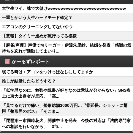
大学生ワイ、株で大儲けwwwwwwwwwwwwwwwwwwwwwwww
一重とかいう人生ハードモード確定？
エアコンのクリーニングしてないやつ
【悲報】タイミー虐めが流行ってる模様
【麻雀/声優】声優でMリーガー・伊達朱里紗、結婚を発表「感謝の気
持ちを忘れず活動してまいり...
がーるずレポート
寝てる時はエアコンをつけっぱなしにしてますか
推しが結婚したらどうする？
「低学歴なのに、勉強や読書が好きなのは意味が分からない」SNS炎
上に東大出身者が反応。「高...
「見てるだけで痛い」整形総額3000万円…〝骨延長〟ショットに驚
愕「整形界のボス」「そこま...
「琵琶湖三市同時花火」開催中止を発表 今後の対応は「法的専門家
への相談を行いながら」 3市...