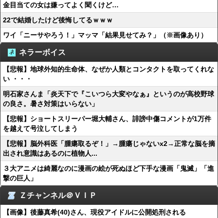
金目当ての女は嫌ってよく聞くけど…
22で結婚したけど後悔してるｗｗｗ
ワイ「ニーサやろう！」マッマ「結果見せてみ？」（※画像あり）
ネラーボイス
【悲報】地球外知的生命体、なぜか人類とコンタクトを取ってくれな
い ・・・
明石家さんま「炎天下で『こいつら大変やなぁ』というのが高校野球
の良さ。暑さ対策はいらない」
【悲報】ショートスリーパー堀大輔さん、誹謗中傷コメントが1万件
を越えて号泣してしまう
【悲報】脳外科医「腫瘍取るぞ！」→腫瘍じゃないx2→正常な脳を摘
出され意識はあるのに植物人...
３大アニメは綺麗なのに漫画の絵が死ぬほど下手な漫画「鬼滅」「進
撃の巨人」
Ｚチャンネル＠ＶＩＰ
【画像】後藤真希(40)さん、現役アイドルに公開処刑される