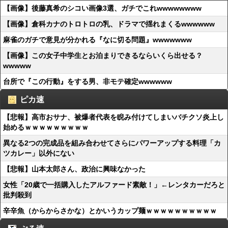
【画像】後藤真希のシコい画像3選、ガチでこれwwwwwwww
【画像】倉科カナのトロトロの乳、ドラマで揺れまくるwwwwww
麻雀のガチで意見が分かれる『なに切る問題』wwwwwww
【画像】この女子中学生とお泊まりできるならいくら出せる？
wwwww
台所で『この行動』をする男、非モテ確定wwwwww
ピカ速
【悲報】高市おサナ、被爆者代表を睨み付けてしまいバチクソ炎上し
始めるｗｗｗｗｗｗｗｗｗ
異なる2つの完成品を組み合わせてさらにパワーアップする料理「カ
ツカレー」以外にない
【悲報】山本太郎さん、政治に興味なかった
女性「20歳で一括購入したアルファード素敵！」←レンタカーだろと
批判殺到
辛辛魚（からからさかな）とかいうカップ麺ｗｗｗｗｗｗｗｗｗｗ