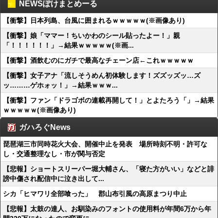
NEWSぽけまとめーる
【衝撃】日本列島、台風に囲まれるｗｗｗｗｗ(※画像あり)
【衝撃】娘「ママー！ちいかわのシール貼ったよー！」親
「！！！！！！」→結果ｗｗｗｗｗ(※画...
【衝撃】酒飲むのにガチで最高なチェーン店←これｗｗｗｗｗ
【衝撃】女子アナ「流しそうめん初体験します！ズズッズッ…ズ
ッ………ゲホォッ！」→結果ｗｗｗ...
【衝撃】ファン「ドラゴボの連載再開して！」とよたろう「」→結果
ｗｗｗｗｗ(※画像あり)
ガハろぐNews
琵琶湖三市同時花火大会、開催中止を発表 場所時刻不明・許可な
し・交通整理なし・市が関与否定
【悲報】ショートスリーパー堀大輔さん、「寝た方がいい」などと誹
謗中傷され配信中に泣き出して...
シカ「ヒマワリ全部喰った」 郡山布引風の高原まつり中止
【悲報】太鼓の達人、お馴染みのフォントの使用料が年間6万から年