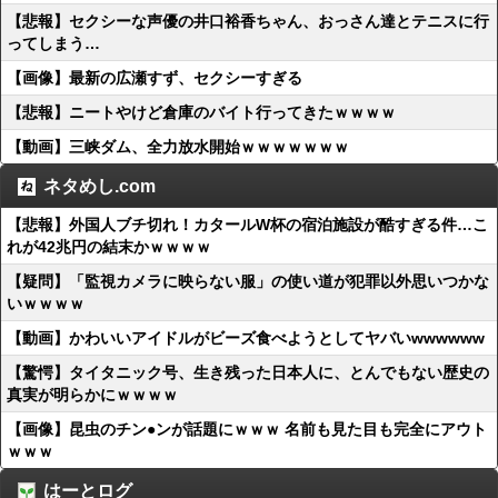
【悲報】セクシーな声優の井口裕香ちゃん、おっさん達とテニスに行
ってしまう…
【画像】最新の広瀬すず、セクシーすぎる
【悲報】ニートやけど倉庫のバイト行ってきたｗｗｗｗ
【動画】三峡ダム、全力放水開始ｗｗｗｗｗｗｗ
ネタめし.com
【悲報】外国人ブチ切れ！カタールW杯の宿泊施設が酷すぎる件…こ
れが42兆円の結末かｗｗｗｗ
【疑問】「監視カメラに映らない服」の使い道が犯罪以外思いつかな
いｗｗｗｗ
【動画】かわいいアイドルがビーズ食べようとしてヤバいwwwwww
【驚愕】タイタニック号、生き残った日本人に、とんでもない歴史の
真実が明らかにｗｗｗｗ
【画像】昆虫のチン●ンが話題にｗｗｗ 名前も見た目も完全にアウト
ｗｗｗ
はーとログ