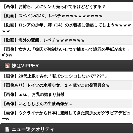
【画像】お前ら、犬にケンカ売られてるけどどうする？
【動画】スペインのJK、レベチｗｗｗｗｗｗｗｗｗｗ
【動画】ロシアの少年、姉（14）の水着姿に勃起してしまうｗｗｗｗ
ｗｗ
【動画】海外の変態、レベチｗｗｗｗｗｗｗ
【画像】女さん「彼氏が強制わいせつで捕まって謝罪の手紙が来た」
ﾊﾟｼｬｯ
妹はVIPPER
【画像】20代上坂すみれ「私でシコシコしないで????」
【画像あり】ドイツの水着少女、１４歳でこの発育具合ｗ
【画像】tuki.、お乳の始まり解禁
【画像】いとももさんの生腋画像が…
【画像】ウクライナから日本に避難してきた美少女がグラビアデビュ
ーw
ニュー速クオリティ