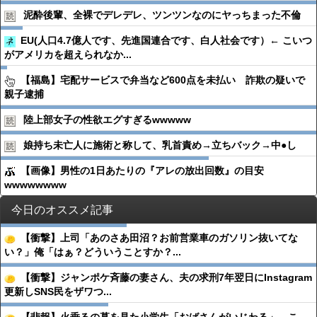
泥酔後輩、全裸でデレデレ、ツンツンなのにヤっちまった不倫
EU(人口4.7億人です、先進国連合です、白人社会です）← こいつ
がアメリカを超えられなか...
【福島】宅配サービスで弁当など600点を未払い 詐欺の疑いで
親子逮捕
陸上部女子の性欲エグすぎるwwwww
娘持ち未亡人に施術と称して、乳首責め→立ちバック→中●︎し
【画像】男性の1日あたりの『アレの放出回数』の目安
wwwwwwww
今日のオススメ記事
【衝撃】上司「あのさあ田沼？お前営業車のガソリン抜いてな
い？」俺「はぁ？どういうことすか？...
【衝撃】ジャンポケ斉藤の妻さん、夫の求刑7年翌日にInstagram
更新しSNS民をザワつ...