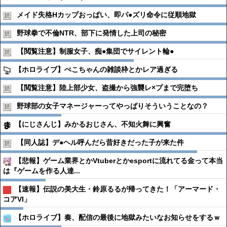
メイド失格Hカップおっぱい、即パ●︎ズリ命令に従順地獄
野球拳で不倫NTR、部下に発情した上司の秘密
【閲覧注意】制服女子、痴●︎集団でサイレント輪●︎
【ホロライブ】ぺこちゃんの雑談枠とかレア過ぎる
【閲覧注意】陸上部少女、盗撮から強襲レ×プまで完堕ち
野球部の女子マネージャーってやっぱりそういうことなの？
【にじさんじ】みかるおじさん、不知火舞に興奮
【同人誌】デ●︎ヘル呼んだら昔好きだった子が来た件
【悲報】ゲーム業界とかVtuberとかesportに流れてる金って本当
は『ゲームを作る人達...
【速報】伝説の美大生・鈴原るるが帰ってきた！「アーマード・
コアVI」
【ホロライブ】奏、配信の最後に地獄みたいなお知らせをするｗ