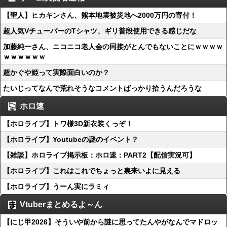
【聖人】ヒカキンさん、熊本地震被災地へ2000万円の寄付！
超人気VチューバーのTシャツ、ギリ普段使用できる感じだな
加藤純一さん、ニコニコ老人会の同接がとんでもないことにｗｗｗｗ
ｗｗｗｗｗｗ
超かぐや姫って実際面白いのか？
たいじってなんで荒れそうなコメントばっかり拾うんだろうな
ホロ速
【ホロライブ】トワ様3D新衣装くっぞ！
【ホロライブ】Youtubeの謎のイベント？
【雑談】ホロライブ掲示板：ホロ速：PART2【配信実況可】
【ホロライブ】これはこれでちょっと裏来いよに見える
【ホロライブ】うーん実にラミィ
Vtuberまとめるよ～ん
【にじ甲2026】そういや前から謎に思ってたんやがなんでマドロッ