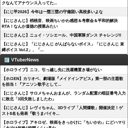
クなんてアナウンス入ってた...
【にじ甲2026】今年は一塁三塁の守備固い高校多いよな
【にじさんじ】梢桃音、映画ちいかわ感想＆考察会＆平和的解決
RTA！なんか道徳の授業みたい
【にじさんじ】ニュイ・ソシエール、中国軍隊ダンス チャレンジ‼️
【にじさんじ】「にじさんじ がんばらないボイス」「にじさんじ 束
縛ボイス Vol.2」、「...
VTuberNews
【ホロライブ】ニコ、引っ越し先に洗濯機置き場がない
【ホロEN】カリオペ、劇場版『メイドインアビス』第一部の主題歌
を担当！『アニソン歌手として...
【にじさんじ】サロメちゃんおまんが、ランダム配置の暗証番号入力
に敗北「3回失敗しましたわ」
【にじさんじ】レヴィちゃん、3Dライブ「人間燦歌」開催決定！ゲ
スト8名も発表『歌うまバイキ...
【ホロライブ】アキロゼ、映画をきっかけに「ちいかわ」にどハマり