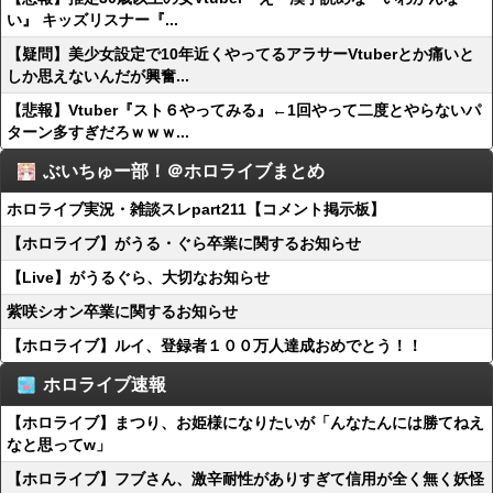
い』 キッズリスナー『...
【疑問】美少女設定で10年近くやってるアラサーVtuberとか痛いと
しか思えないんだが興奮...
【悲報】Vtuber『スト６やってみる』←1回やって二度とやらないパ
ターン多すぎだろｗｗｗ...
ぶいちゅー部！＠ホロライブまとめ
ホロライブ実況・雑談スレpart211【コメント掲示板】
【ホロライブ】がうる・ぐら卒業に関するお知らせ
【Live】がうるぐら、大切なお知らせ
紫咲シオン卒業に関するお知らせ
【ホロライブ】ルイ、登録者１００万人達成おめでとう！！
ホロライブ速報
【ホロライブ】まつり、お姫様になりたいが「んなたんには勝てねえ
なと思ってw」
【ホロライブ】フブさん、激辛耐性がありすぎて信用が全く無く妖怪