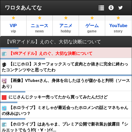
ワロタあんてな
VIP
ニュース
アニメ
ゲーム
YouTube
vip
news
hobby
game
story
【VRアイドル】えのぐ、大切な決断について
【VRアイドル】えのぐ、大切な決断について
【にじホロ】スターフォックスって皮肉とか抜きに完全に終わっ
たコンテンツやと思ってたわ
【画像】VTuberさん、身体を出したほうが儲かると判明（ソース
あり）
にじさんじクッキー売ってたから買ってみたんだけど
【ホロライブ】ミオしゃが最近会ったホロメンの話とマネちゃん
の休みはいつ？
【ホロライブ】はあちゃま、プレミア公開で新衣装お披露目『シ
ルエットでもうｶﾜ(・∀・)ｲｲ...