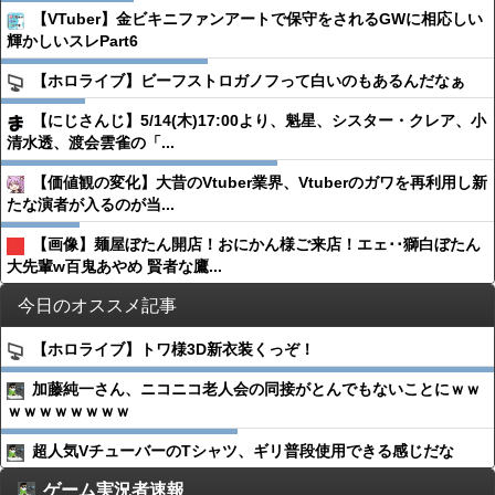
【VTuber】金ビキニファンアートで保守をされるGWに相応しい
輝かしいスレPart6
【ホロライブ】ビーフストロガノフって白いのもあるんだなぁ
【にじさんじ】5/14(木)17:00より、魁星、シスター・クレア、小
清水透、渡会雲雀の「...
【価値観の変化】大昔のVtuber業界、Vtuberのガワを再利用し新
たな演者が入るのが当...
【画像】麺屋ぼたん開店！おにかん様ご来店！エェ･･獅白ぼたん
大先輩w百鬼あやめ 賢者な鷹...
今日のオススメ記事
【ホロライブ】トワ様3D新衣装くっぞ！
加藤純一さん、ニコニコ老人会の同接がとんでもないことにｗｗ
ｗｗｗｗｗｗｗｗ
超人気VチューバーのTシャツ、ギリ普段使用できる感じだな
ゲーム実況者速報