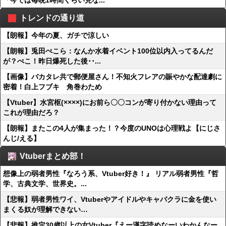
「今では毎晩1時間くらい見な...
トレンドの通り道
【朗報】今年の夏、ガチで涼しい
【朗報】兎田ぺこら：なんか水着イベント100位以内入ってるんだ
が？ぺこ！昨日爆死した後･･...
【画像】バカタレ共で郵便屋さん！不知火フレアの賑やかな配達劇に
密着！白上フブキ 角巻わため
【Vtuber】水宮枢(××××)にお前ら〇〇コンが寄り付かない理由って
これが理由だろ？
【朗報】またこの4人が集まった！？今度のUNOは心理戦よ【にじさ
んじ/える】
Vtuberまとめ部！
想像上の弱者男性『なろう系、Vtuber好き！』 リアル弱者男性『哲
学、古典文学、世界史。...
【悲報】弱者男性ワイ、Vtuberやアイドルやキャバクラに金を使い
まくる奴が理解できない…
【悲報】推定30歳以上の女Vtuber『えー漢字読めなーいわかんなー