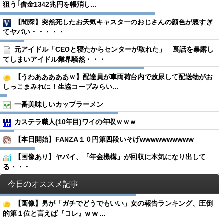
狙う｢借金1342兆円を帳消し...
【闇深】突然死したお天気キャスターのおじさんの顔色が悪すぎ
てヤバい・・・・・
元アイドル「CEOと寝たからセンターが取れた」 裏話を暴露し
てしまいアイドル業界騒然・・・
【うわあああああｗ】配達員が車両荷台内で放尿して配送物がお
しっこまみれに！生協コープみらい...
一番美味しいカップラーメン
カステラ職人(10年目)ワイの年収ｗｗｗ
【本日開始】FANZA１０円第四段いそげwwwwwwwwww
【画像あり】ヤバイ、「年金機構」が回収に本気になり出して
る・・・
今日のオススメ記事
【画像】男が「ガチでどうでもいい」女の報告ランキング、圧倒
的第１位と言えば『コレ』w w ...