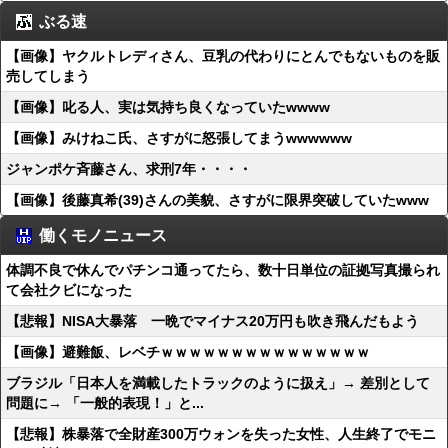
ぶる速
【画像】ヤクルトレディさん、豆乳の代わりにとんでもないものを販
売してしまう
【画像】叱る人、実は気持ち良くなっていたwwww
【画像】みけねこ氏、さすがに怒張してまうwwwwww
ジャンポケ斉藤さん、求刑7年・・・・
【画像】後藤真希(39)さんの美貌、さすがに限界突破していたwww
働くモノニュース
体調不良で休んでパチンコ通ってたら、数十日単位の証拠写真撮られ
て会社クビになった
【悲報】NISA大暴落 一晩でマイナス20万円も吹き飛んだもよう
【画像】避難飯、レベチｗｗｗｗｗｗｗｗｗｗｗｗｗｗｗ
ブラジル「日本人を満載したトラックのように扱え」→ 差別として
問題に→ 「一般的表現！」と...
【悲報】株暴落で全財産300万ウォンを失った女性、人生終了でモニ