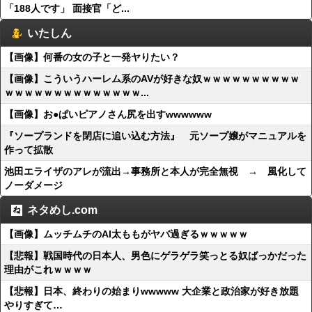
「188人です」 面接官「ど...
いたしん
【画像】何番の女の子と一発ヤりたい？
【画像】こういうハーレム系のAVが好きな奴ｗｗｗｗｗｗｗｗｗｗ
ｗｗｗｗｗｗｗｗｗｗｗｗｗｗ...
【画像】お●ぱいピアノさん尻を出すwwwwww
『ソープランドを閉店に追い込む方法』 元ソープ嬢がマニュアルを
作って拡散
池田エライザのアレが流出→事務所と本人が完全無視 → 風化して
ノーダメージ
ネタめし.com
【画像】ムッチムチのAI太ももがヤバ過ぎるｗｗｗｗｗ
【悲報】戦国時代の日本人、男色にゲラゲラ笑っとる奴ばっかだった
理由がこれｗｗｗｗ
【悲報】日本、終わりの始まりwwwww 大企業と政治家が好き放題
やりすぎて…