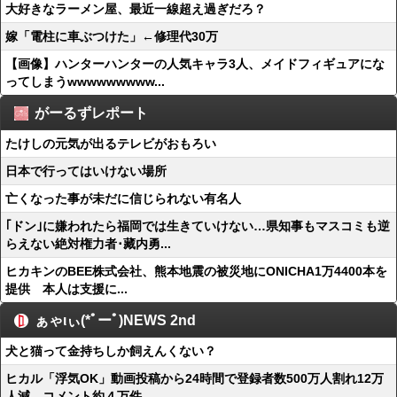
大好きなラーメン屋、最近一線超え過ぎだろ？
嫁「電柱に車ぶつけた」←修理代30万
【画像】ハンターハンターの人気キャラ3人、メイドフィギュアにな
ってしまうwwwwwwwww...
がーるずレポート
たけしの元気が出るテレビがおもろい
日本で行ってはいけない場所
亡くなった事が未だに信じられない有名人
｢ドン｣に嫌われたら福岡では生きていけない…県知事もマスコミも逆
らえない絶対権力者･藏内勇...
ヒカキンのBEE株式会社、熊本地震の被災地にONICHA1万4400本を
提供 本人は支援に...
ぁゃιぃ(*ﾟーﾟ)NEWS 2nd
犬と猫って金持ちしか飼えんくない？
ヒカル「浮気OK」動画投稿から24時間で登録者数500万人割れ12万
人減、コメント約４万件...