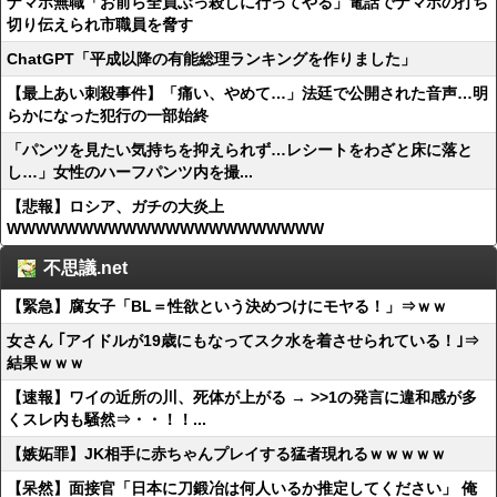
ナマポ無職「お前ら全員ぶっ殺しに行ってやる」電話でナマポの打ち
切り伝えられ市職員を脅す
ChatGPT「平成以降の有能総理ランキングを作りました」
【最上あい刺殺事件】「痛い、やめて…」法廷で公開された音声…明
らかになった犯行の一部始終
「パンツを見たい気持ちを抑えられず…レシートをわざと床に落と
し…」女性のハーフパンツ内を撮...
【悲報】ロシア、ガチの大炎上
WWWWWWWWWWWWWWWWWWWWWW
不思議.net
【緊急】腐女子「BL＝性欲という決めつけにモヤる！」⇒ｗｗ
女さん ｢アイドルが19歳にもなってスク水を着させられている！｣⇒
結果ｗｗｗ
【速報】ワイの近所の川、死体が上がる → >>1の発言に違和感が多
くスレ内も騒然⇒・・！！...
【嫉妬罪】JK相手に赤ちゃんプレイする猛者現れるｗｗｗｗｗ
【呆然】面接官「日本に刀鍛冶は何人いるか推定してください」 俺