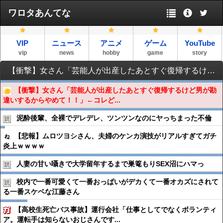
ワロタあんてな
VIP
ニュース
アニメ
ゲーム
YouTube
vip
news
hobby
game
story
【衝撃】女さん「芸能人が出産したあとすぐ復帰するけど男が勘違いするからやめて！！」←コレどう思う？？？？？？？？
【衝撃】女さん「芸能人が出産したあとすぐ復帰するけど男が勘
違いするからやめて！！」←コレど...
泥酔後輩、全裸でデレデレ、ツンツンなのにヤっちまった不倫
【悲報】ムロツヨシさん、夫婦のケンカ演技がリアルすぎてガチ
炎上ｗｗｗｗ
人妻の甘い囁きで大学留年するまで巣篭もりSEX沼にハマっ
校内で一番可愛くて一番おっぱいがデカくて一番オカズにされて
る一番スケベな江藤さん
【高校生死亡バス事故】運行会社「仕事としてでなくボランティ
ア。運転手は知らないおじさんです...