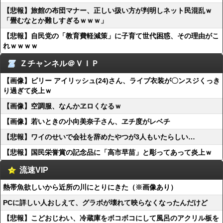
【悲報】旅館の布団マナー、正しい扱い方が判明しネット民混乱ｗ
「畳むなとか難しすぎるｗｗｗ」
【悲報】自民党の「教育費軽減策」に子育て世代困惑、その理由がこ
れｗｗｗｗ
Ｚチャンネル＠ＶＩＰ
【画像】ビリー アイリッシュ(24)さん、ライブ衣装が〇ンスジくっき
り過ぎて炎上ｗ
【画像】空調服、なんかヱロくなるｗ
【画像】若いときの小向美奈子さん、ヱチ度がレベチ
【悲報】ワイのせいで会社を辞めたやつが3人もいたらしい…
【悲報】国民栄誉賞の記念品に「高市早苗」と彫ってあって炎上ｗ
流速VIP
熱帯魚欲しいから近所の川にとりにきた（※画像あり）
PCに詳しい人おしえて、グラボが壊れて映らなくなったんだけど
【悲報】こどおじわい、冷蔵庫をボコボコにして風呂のアクリル板を