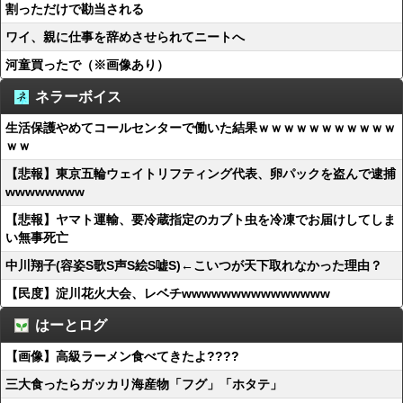
割っただけで勘当される
ワイ、親に仕事を辞めさせられてニートへ
河童買ったで（※画像あり）
ネラーボイス
生活保護やめてコールセンターで働いた結果ｗｗｗｗｗｗｗｗｗｗｗ
ｗｗ
【悲報】東京五輪ウェイトリフティング代表、卵パックを盗んで逮捕
wwwwwwww
【悲報】ヤマト運輸、要冷蔵指定のカブト虫を冷凍でお届けしてしま
い無事死亡
中川翔子(容姿S歌S声S絵S嘘S)←こいつが天下取れなかった理由？
【民度】淀川花火大会、レベチwwwwwwwwwwwwwww
はーとログ
【画像】高級ラーメン食べてきたよ????
三大食ったらガッカリ海産物「フグ」「ホタテ」