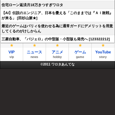
住宅ローン返済月18万きつすぎワロタ
【AI】伝説のエンジニア、日本を憂える「このままでは『ＡＩ敗戦』
が来る」 [田杉山脈★]
最近のゲームはパリィを使わせる為に通常ガードにデメリットを用意
してくるのがけしからん
三菱自動車、「パジェロ」の中型版・小型版も発売へ [123322212]
VIP
ニュース
アニメ
ゲーム
YouTube
vip
news
hobby
game
story
©2011
ワロタあんてな