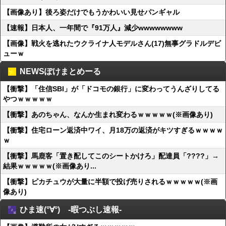
【画像あり】後ろ姿だけでもうかわいい見せパンギャル
【速報】日本人、一年間で『91万人』減少wwwwwwww
【画像】戦火を逃れたウクライナ人モデルさん(17)無事グラドルデビ
ューｗ
NEWSぽけまとめーる
【衝撃】「住信SBI」が「ドコモの銀行」に変わってうんざりしてる
やつｗｗｗｗｗ
【衝撃】あのちゃん、なんか生まれ変わるｗｗｗｗｗ(※画像あり)
【衝撃】住宅ローン返済中ワイ、月18万の返済がキツすぎるｗｗｗｗ
ｗ
【衝撃】馬鹿客「置き配してこのシートかけろ」配達員「????」→
結果ｗｗｗｗｗ(※画像あり...
【衝撃】ピカチュウが大量に半額で投げ売りされるｗｗｗｗｗ(※画
像あり)
ひま速(°∀°) -暇つぶし速報-