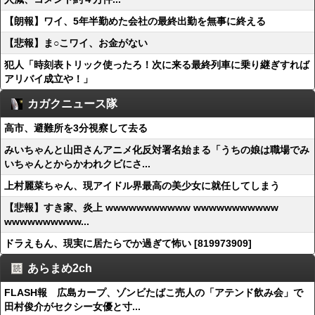
【朗報】ワイ、5年半勤めた会社の最終出勤を無事に終える
【悲報】ま○こワイ、お金がない
犯人「時刻表トリック使ったろ！次に来る最終列車に乗り継ぎすれば
アリバイ成立や！」
カガクニュース隊
高市、避難所を3分視察して去る
みいちゃんと山田さんアニメ化反対署名始まる「うちの娘は職場でみ
いちゃんとからかわれクビにさ...
上村麗菜ちゃん、現アイドル界最高の美少女に就任してしまう
【悲報】すき家、炎上 wwwwwwwwwww wwwwwwwwwww
wwwwwwwwww...
ドラえもん、現実に居たらでか過ぎて怖い [819973909]
あらまめ2ch
FLASH報 広島カープ、ゾンビたばこ売人の「アテンド飲み会」で
田村俊介がセクシー女優と寸...