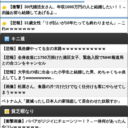
【衝撃】30代婚活女さん、年収1000万円の人と結婚したい！！→
勿論お前ら結婚してあげるよ...
【悲報】31歳女性「リボ払いが10年たっても終わりません」←こ
れw w w w w w w
キニ速
【悲報】風俗嬢やってる女の末路ｗｗｗｗｗｗｗｗｗｗｗ
【悲報】全身改造に1750万掛けた港区女子、緊急入院でNHK報道局
との合コンをキャンセル
【悲報】大学生の頃に出会った小学生と結婚した男、めちゃくちゃ炎
上してしまうwwwwwwww...
【画像】松屋さん、食器の片づけだけでなく仕分けも客にやらせてし
まうｗｗｗｗ
ベトナム人「腹減ったし日本人の家強盗して居合わせた奴殺すか」
貧乏暇なり
【衝撃画像】ババアがジジイにチェーンソー！？←一体何があったん
やコレw w w w w w...