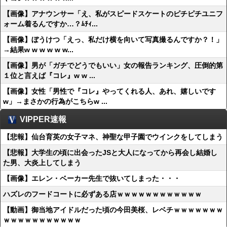
【画像】アナウンサー「え、私がスピードスケートのピチピチユニフ
ォーム着るんですか…？ﾑﾁｨ...
【画像】ぼうけつ「えっ、私だけ横を向いて写真撮るんですか？！」
→結果w w w w w w...
【画像】男が「ガチでどうでもいい」女の報告ランキング、圧倒的第
１位と言えば『コレ』w w ...
【画像】女性「男性で『コレ』やってくれる人、あれ、嬉しいです
w」→まさかの行為がこちらw ...
VIPPER速報
【悲報】仙台育英の女子マネ、神聖な甲子園でウインクをしてしまう
【悲報】大学生の頃に出会ったJSと大人になってから再会し結婚し
た男、大炎上してしまう
【画像】エレン・ベーカー先生で抜いてしまった・・・
ハズレのフードコートに必ずある店ｗｗｗｗｗｗｗｗｗｗｗｗ
【動画】御当地アイドルだった頃の今田美桜、レベチｗｗｗｗｗｗｗ
ｗｗｗｗｗｗｗｗｗｗｗ