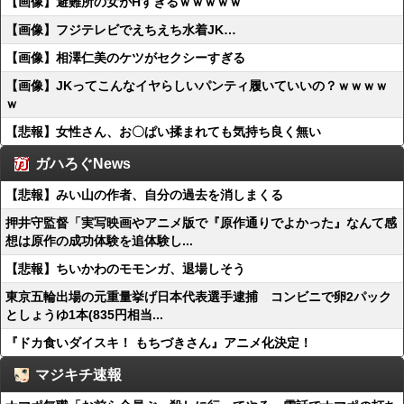
【画像】避難所の女がHすぎるｗｗｗｗｗ
【画像】フジテレビでえちえち水着JK…
【画像】相澤仁美のケツがセクシーすぎる
【画像】JKってこんなイヤらしいパンティ履いていいの？ｗｗｗｗ
ｗ
【悲報】女性さん、お〇ぱい揉まれても気持ち良く無い
ガハろぐNews
【悲報】みい山の作者、自分の過去を消しまくる
押井守監督「実写映画やアニメ版で『原作通りでよかった』なんて感
想は原作の成功体験を追体験し...
【悲報】ちいかわのモモンガ、退場しそう
東京五輪出場の元重量挙げ日本代表選手逮捕 コンビニで卵2パック
としょうゆ1本(835円相当...
『ドカ食いダイスキ！ もちづきさん』アニメ化決定！
マジキチ速報