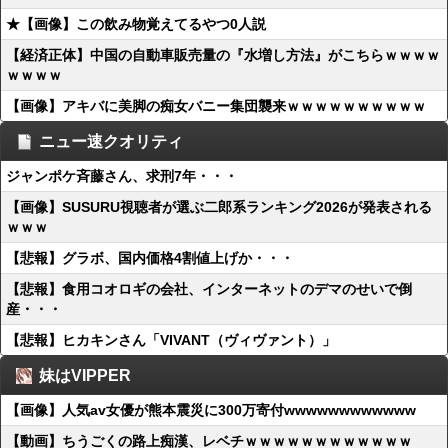
★【画像】この飲み物覚えてるやつ0人説
【経済正体】中国の自動車販売量の『水増し方法』がこちらｗｗｗｗ
ｗｗｗｗ
【画像】アキバに美脚の痴女バニー集団襲来ｗｗｗｗｗｗｗｗｗｗ
ニュー速クオリティ
ジャンポケ斉藤さん、求刑7年・・・
【画像】SUSURU視聴者が選ぶ二郎系ランキング2026が発表される
ｗｗｗ
【悲報】グラボ、国内価格4割値上げか・・・
【悲報】食用コオロギの会社、インターネットのデマのせいで倒
産・・・
【悲報】ヒカキンさん「VIVANT（ヴィヴァント）」
妹はVIPPER
【画像】人気av女優が熊本震災に300万寄付wwwwwwwwwwww
【動画】ちうごくの路上痴漢、レベチｗｗｗｗｗｗｗｗｗｗｗｗ