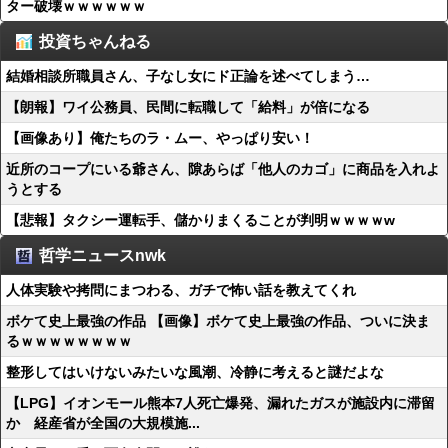
ター破壊ｗｗｗｗｗｗ
投資ちゃんねる
結婚相談所職員さん、子なし女にド正論を述べてしまう…
【朗報】ワイ公務員、民間に転職して「給料」が倍になる
【画像あり】俺たちのラ・ムー、やっぱり安い！
近所のコープにいる爺さん、隙あらば「他人のカゴ」に商品を入れよ
うとする
【悲報】タクシー運転手、儲かりまくることが判明ｗｗｗｗw
哲学ニュースnwk
人体実験や拷問にまつわる、ガチで怖い話を教えてくれ
ボケて史上最強の作品 【画像】ボケて史上最強の作品、ついに決ま
るｗｗｗｗｗｗｗｗ
整形してはいけないみたいな風潮、冷静に考えると謎だよな
【LPG】イオンモール熊本7人死亡爆発、漏れたガスが施設内に滞留
か 経産省が全国の大規模施...