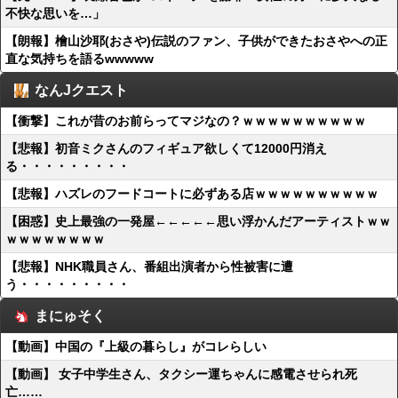
不快な思いを…」
【朗報】檜山沙耶(おさや)伝説のファン、子供ができたおさやへの正
直な気持ちを語るwwwww
なんJクエスト
【衝撃】これが昔のお前らってマジなの？ｗｗｗｗｗｗｗｗｗｗ
【悲報】初音ミクさんのフィギュア欲しくて12000円消え
る・・・・・・・・・
【悲報】ハズレのフードコートに必ずある店ｗｗｗｗｗｗｗｗｗｗ
【困惑】史上最強の一発屋←←←←←思い浮かんだアーティストｗｗ
ｗｗｗｗｗｗｗｗ
【悲報】NHK職員さん、番組出演者から性被害に遭
う・・・・・・・・・
まにゅそく
【動画】中国の『上級の暮らし』がコレらしい
【動画】 女子中学生さん、タクシー運ちゃんに感電させられ死
亡……