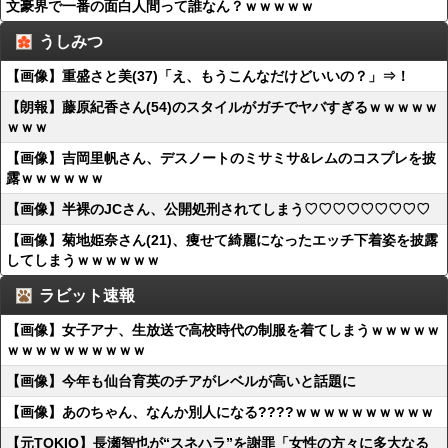
文豪界で一番の面白人間って誰なん？ｗｗｗｗｗ
うしみつ
【画像】重盛さと美(37)「え、もうこんなだけどいいの？」⇒！
【朗報】藤原紀香さん(54)のスタイルがガチでヤバすぎるｗｗｗｗｗ
ｗｗｗ
【画像】吉岡里帆さん、デスノートのミサミサ&レムのコスプレを披
露ｗｗｗｗｗｗ
【画像】半裸のJCさん、公開処刑されてしまう♡♡♡♡♡♡♡♡♡
【画像】菊地姫奈さん(21)、痩せて綺麗になったエッチ下着姿を披露
してしまうｗｗｗｗｗｗ
ラビット速報
【画像】女子アナ、生放送で高校時代の制服を着てしまうｗｗｗｗｗ
ｗｗｗｗｗｗｗｗｗｗ
【画像】今年も仙台育英のチアがレベルが高いと話題に
【画像】あのちゃん、なんか別人になる????ｗｗｗｗｗｗｗｗｗｗ
【元TOKIO】長瀬智也が“スネハラ”を謝罪「女性の方々に多大なる