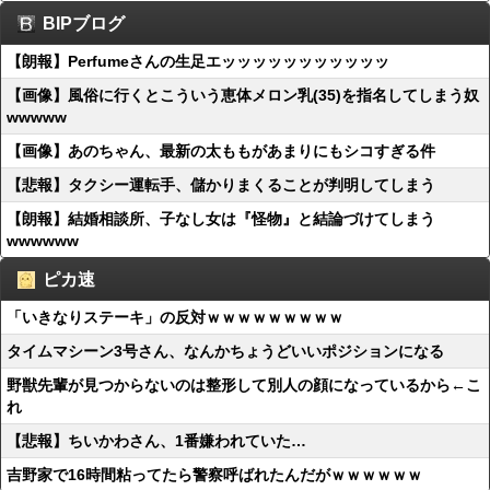
BIPブログ
【朗報】Perfumeさんの生足エッッッッッッッッッッッ
【画像】風俗に行くとこういう恵体メロン乳(35)を指名してしまう奴
wwwww
【画像】あのちゃん、最新の太ももがあまりにもシコすぎる件
【悲報】タクシー運転手、儲かりまくることが判明してしまう
【朗報】結婚相談所、子なし女は『怪物』と結論づけてしまう
wwwwww
ピカ速
「いきなりステーキ」の反対ｗｗｗｗｗｗｗｗｗ
タイムマシーン3号さん、なんかちょうどいいポジションになる
野獣先輩が見つからないのは整形して別人の顔になっているから←こ
れ
【悲報】ちいかわさん、1番嫌われていた…
吉野家で16時間粘ってたら警察呼ばれたんだがｗｗｗｗｗｗ