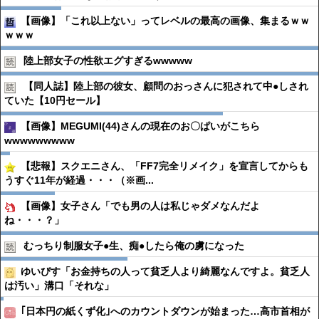
【画像】「これ以上ない」ってレベルの最高の画像、集まるｗｗ
ｗｗｗ
陸上部女子の性欲エグすぎるwwwww
【同人誌】陸上部の彼女、顧問のおっさんに犯されて中●︎しされ
ていた【10円セール】
【画像】MEGUMI(44)さんの現在のお〇ぱいがこちら
wwwwwwwww
【悲報】スクエニさん、「FF7完全リメイク」を宣言してからも
うすぐ11年が経過・・・（※画...
【画像】女子さん「でも男の人は私じゃダメなんだよ
ね・・・？」
むっちり制服女子●︎生、痴●︎したら俺の虜になった
ゆいぴす「お金持ちの人って貧乏人より綺麗なんですよ。貧乏人
は汚い」溝口「それな」
｢日本円の紙くず化｣へのカウントダウンが始まった…高市首相が