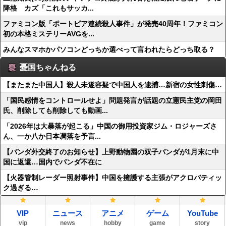
降格 カズ「これもサッカ...
ファミコン版「ポートピア連続殺人事件」が発売40周年！ファミコン
初の本格ミステリーAVGを...
みんなスマホかパソコンどっちか選べって言われたらどっち取る？
憂国ちゃんねる
【またまた中国人】殺人未遂容疑で中国人を逮捕…新宿の女性刺傷…
「国民感情をコントロールせよ」問題発言が話題の立憲民主党の岡田
氏、削除しても削除しても動画...
「2026年は大暴落が起こる」中国の御用投資家ジム・ロジャーズさ
ん、一か八か日本凋落を予言...
【パンダ外交終了のお知らせ】上野動物園の双子パンダが1月末に中
国に返還…国内でパンダ不在に
【火器管制レーダー照射事件】中国を擁護する主張がアクロバティッ
ク過ぎる…
VIP
ニュース
アニメ
ゲーム
YouTube
vip
news
hobby
game
story