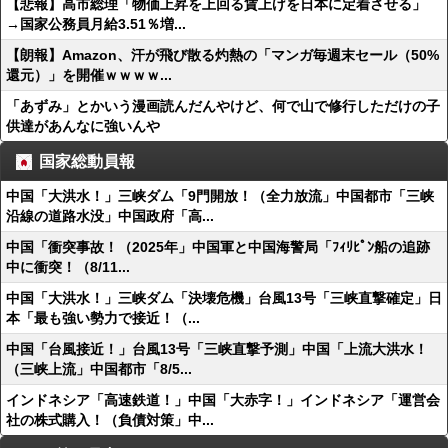
【悲報】高市総理「物価上昇を上回る賃上げを日本に定着させる」
→国家公務員月給3.51％増...
【朗報】Amazon、汗が飛び散る灼熱の「マンガ毎週末セール（50%
還元）」を開催ｗｗｗｗ...
「あずみ」とかいう漫画読んだんやけど、何で山で修行しただけの子
供達があんなに強いんや
国家総動員報
中国「大洪水！」三峡ダム「9門開放！（全力放流」中国都市「三峡
沿線の道路水没」中国政府「高...
中国「衝突事故！（2025年」中国軍と中国海警局「ﾌｨﾘﾋﾟﾝ船の追跡
中に衝突！（8/11...
中国「大洪水！」三峡ダム「決壊危機」台風13号「三峡直撃確定」日
本「最も強い勢力で接近！（...
中国「台風接近！」台風13号「三峡直撃予測」中国「上流大洪水！
（三峡上流」中国都市「8/5...
インドネシア「高速鉄道！」中国「大赤字！」インドネシア「運営会
社の株式購入！（負債対策」中...