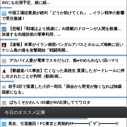
AVにも出演予定、娘に経...
中国工場従業員が絶叫「どうか助けてくれ」 …イラン戦争の影響
で受注激減！
【悲報】｢戦場はより残虐に」AI搭載のドローンが人間を殺傷…
加速する先端技術の軍事利用、...
【速報】米軍がイラン南部バンダルアバスとホルムズ海峡に近い
ケシム島の港を攻撃開始「戦闘再開...
デカパイ人妻が電車でスキだらけ、痴●︎やめられない沼ハマり
【磐越道バス事故】亡くなった高校生 貫通したガードレールに押
し出されたことが判明（動画/画...
岩手3区で落選した小沢一郎氏「国会から野党が無くなれば独裁
国家になる」
ばちくそかわいい20歳がAV出演しててワロタ
今日のオススメ記事
長友、引退撤回！FC東京と再契約ｷﾀ━━━━(ﾟ∀ﾟ)━━━━!!