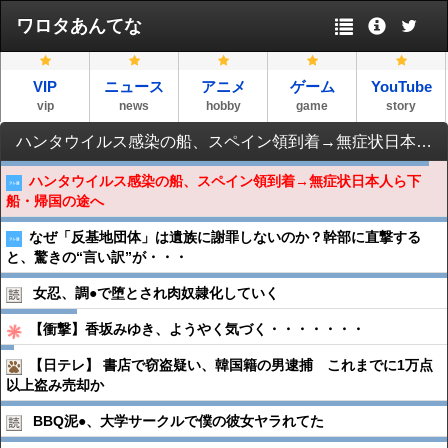
ワロタあんてな
VIP
ニュース
アニメ
ゲーム
YouTube
vip
news
hobby
game
story
ハンタウイルス感染の船、スペイン領到着→無症状日本人ら下船・帰国の途へ
ハンタウイルス感染の船、スペイン領到着→無症状日本人ら下
船・帰国の途へ
なぜ「反基地団体」は遺族に謝罪しないのか？幹部に直撃する
と、驚きの“言い訳”が・・・
女忍、調●︎で堕とされ肉奴隷化していく
【衝撃】香坂みゆき、ようやく気づく・・・・・・・
【日テレ】 書店で窃盗疑い、韓国籍の男逮捕 これまでに1万点
以上盗み売却か
BBQ泥●︎、大学サークルで僕の彼女ヤラれてた