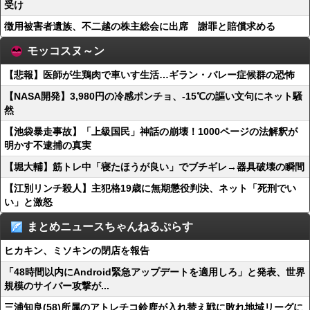
受け
徴用被害者遺族、不二越の株主総会に出席 謝罪と賠償求める
モッコスヌ～ン
【悲報】医師が生鶏肉で車いす生活…ギラン・バレー症候群の恐怖
【NASA開発】3,980円の冷感ポンチョ、-15℃の謳い文句にネット騒
然
【池袋暴走事故】「上級国民」神話の崩壊！1000ページの法解釈が
明かす不逮捕の真実
【堀大輔】筋トレ中「寝たほうが良い」でブチギレ→器具破壊の瞬間
【江別リンチ殺人】主犯格19歳に無期懲役判決、ネット「死刑でい
い」と激怒
まとめニュースちゃんねるぷらす
ヒカキン、ミソキンの閉店を報告
「48時間以内にAndroid緊急アップデートを適用しろ」と発表、世界
規模のサイバー攻撃が...
三浦知良(58)所属のアトレチコ鈴鹿が入れ替え戦に敗れ地域リーグに