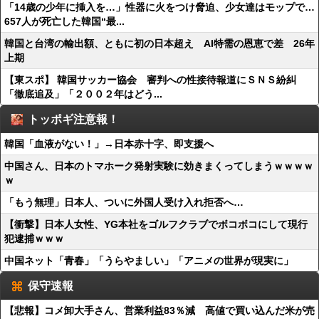
「14歳の少年に挿入を…」性器に火をつけ脅迫、少女達はモップで…
657人が死亡した韓国“最...
韓国と台湾の輸出額、ともに初の日本超え AI特需の恩恵で差 26年
上期
【東スポ】 韓国サッカー協会 審判への性接待報道にＳＮＳ紛糾
「徹底追及」「２００２年はどう...
トッポギ注意報！
韓国「血液がない！」→日本赤十字、即支援へ
中国さん、日本のトマホーク発射実験に効きまくってしまうｗｗｗｗ
ｗ
「もう無理」日本人、ついに外国人受け入れ拒否へ…
【衝撃】日本人女性、YG本社をゴルフクラブでボコボコにして現行
犯逮捕ｗｗｗ
中国ネット「青春」「うらやましい」「アニメの世界が現実に」
保守速報
【悲報】コメ卸大手さん、営業利益83％減 高値で買い込んだ米が売