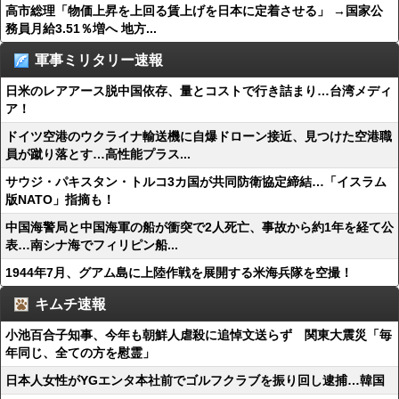
高市総理「物価上昇を上回る賃上げを日本に定着させる」 →国家公
務員月給3.51％増へ 地方...
軍事ミリタリー速報
日米のレアアース脱中国依存、量とコストで行き詰まり…台湾メディ
ア！
ドイツ空港のウクライナ輸送機に自爆ドローン接近、見つけた空港職
員が蹴り落とす…高性能プラス...
サウジ・パキスタン・トルコ3カ国が共同防衛協定締結…「イスラム
版NATO」指摘も！
中国海警局と中国海軍の船が衝突で2人死亡、事故から約1年を経て公
表…南シナ海でフィリピン船...
1944年7月、グアム島に上陸作戦を展開する米海兵隊を空撮！
キムチ速報
小池百合子知事、今年も朝鮮人虐殺に追悼文送らず 関東大震災「毎
年同じ、全ての方を慰霊」
日本人女性がYGエンタ本社前でゴルフクラブを振り回し逮捕…韓国