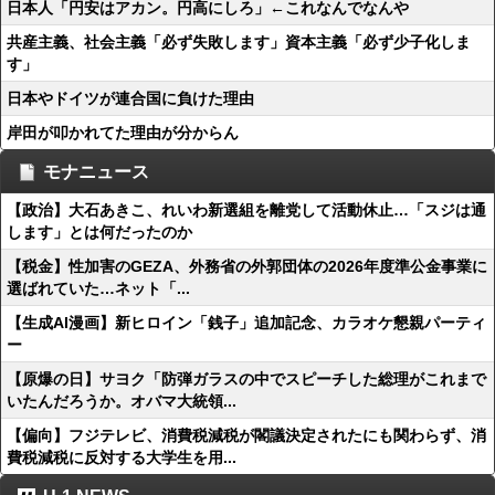
日本人「円安はアカン。円高にしろ」←これなんでなんや
共産主義、社会主義「必ず失敗します」資本主義「必ず少子化しま
す」
日本やドイツが連合国に負けた理由
岸田が叩かれてた理由が分からん
モナニュース
【政治】大石あきこ、れいわ新選組を離党して活動休止…「スジは通
します」とは何だったのか
【税金】性加害のGEZA、外務省の外郭団体の2026年度準公金事業に
選ばれていた…ネット「...
【生成AI漫画】新ヒロイン「銭子」追加記念、カラオケ懇親パーティ
ー
【原爆の日】サヨク「防弾ガラスの中でスピーチした総理がこれまで
いたんだろうか。オバマ大統領...
【偏向】フジテレビ、消費税減税が閣議決定されたにも関わらず、消
費税減税に反対する大学生を用...