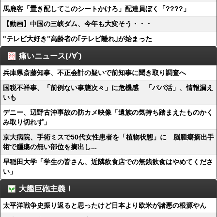
馬鹿客「置き配してこのシートかけろ」配達員ぼく「????」
【動画】中国の三峡ダム、今年も大変そう・・・
"テレビ大好き"高齢者の｢テレビ離れ｣が始まった
痛いニュース(ﾉ∀`)
兵庫県斎藤知事、不正会計の疑いで前知事に聞き取り調査へ
国税不祥事、「前例ない事態次々」に危機感 「パパ活」、情報漏え
いも
デニー、辺野古沖事故の防カメ映像「遺族の気持ち踏まえたものかく
み取り切れず」
京大病院、手術ミスで50代女性患者を「植物状態」に 脳腫瘍摘出手
術で腫瘍の無い部位を摘出し...
早稲田大学「学生の皆さん、近隣飲食店での無銭飲食はやめてくださ
い」
大艦巨砲主義！
太平洋戦争史振り返ると思ったけど日本より欧米が諸悪の根源やん