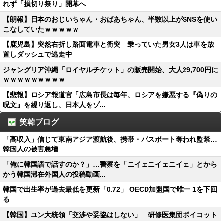
れず「損切り祭り」開幕へ
【朗報】日本のおじいちゃん・おばあちゃん、半数以上がSNSを使い
こなしていたｗｗｗｗｗ
【鹿児島】突然右折し路面電車と衝突 乗っていた男女3人は車を放
置しダッシュで逃走中
ジャングリア沖縄「ロイヤルチケット」の販売開始、大人29,700円に
ｗｗｗｗｗｗｗｗｗ
【悲報】ロシア報道官「広島市長は毎年、ロシアを嫌悪する『偽りの
呪文』を繰り返し、日本人をゾ...
笑韓ブログ
「高収入」信じて東南アジア渡航後、携帯・パスポート奪われ監禁…
韓国人の被害急増
「俺に韓国語で話すのか？」…警察を「ニイェニイェニイェ」とから
かう韓国滞在外国人の投稿動画...
韓国で出生率が過去最低を更新「0.72」 OECD加盟国で唯一 1を下回
る
【韓国】ユン大統領「交渉や妥協はしない」 研修医集団ボイコット