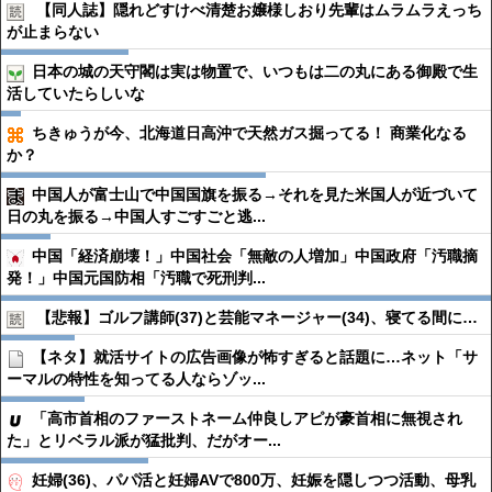
【同人誌】隠れどすけべ清楚お嬢様しおり先輩はムラムラえっち
が止まらない
日本の城の天守閣は実は物置で、いつもは二の丸にある御殿で生
活していたらしいな
ちきゅうが今、北海道日高沖で天然ガス掘ってる！ 商業化なる
か？
中国人が富士山で中国国旗を振る→それを見た米国人が近づいて
日の丸を振る→中国人すごすごと逃...
中国「経済崩壊！」中国社会「無敵の人増加」中国政府「汚職摘
発！」中国元国防相「汚職で死刑判...
【悲報】ゴルフ講師(37)と芸能マネージャー(34)、寝てる間に…
【ネタ】就活サイトの広告画像が怖すぎると話題に…ネット「サ
ーマルの特性を知ってる人ならゾッ...
「高市首相のファーストネーム仲良しアピが豪首相に無視され
た」とリベラル派が猛批判、だがオー...
妊婦(36)、パパ活と妊婦AVで800万、妊娠を隠しつつ活動、母乳