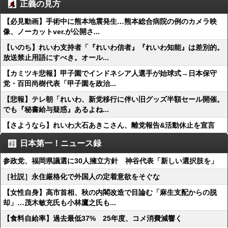
正義の見方
【必見動画】手術中に熊本地震発生…熊本総合病院の例のカメラ映
像、ノーカットver.が公開さ...
【いのち】れいわ支持者「『れいわ信者』『れいわ知能』は差別的。
放送禁止用語にすべき。オール...
【カミツキ悲報】甲子園でインドネシア人選手が始球式→日本保守
党・百田尚樹代表「甲子園を政治...
【悲報】テレ朝「れいわ、新党移行に伴い旧グッズ半額セール開催。
でも『秘書給与疑惑』あるよね...
【さようなら】れいわ大石あきこさん、離党報告&活動休止を宣言
日本第一！ニュース録
参政党、福岡県議選に30人擁立方針 神谷代表「新しい選択肢を」
［社説］永住厳格化で外国人の定着意欲をそぐな
【女性自身】高市首相、秋の内閣改造で目論む「麻生支配からの脱
却」…茂木敏充氏も小林鷹之氏も...
【食料自給率】過去最低37% 25年度、コメ消費減響く