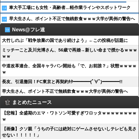
車大手工場にも女性・高齢者…軽作業ラインやスポットワーク
早大生さん、ポイント不正で無銭飲食ｗｗｗ大学が異例の警告へ
News@フレ速
大竹しのぶ「戦争放棄の国であり続けよう」←この投稿が話題に
ミッチーこと及川光博さん、56歳で再婚→新しい命まで授かるｗｗｗ
ｗｗ
中道改革連合、全国キャラバン開始も「で、お前誰？」状態ｗｗｗｗ
ｗ
長友、引退撤回！FC東京と再契約ｷﾀ━━━━(ﾟ∀ﾟ)━━━━!!
早大生さん、ポイント不正で無銭飲食ｗｗｗ大学が異例の警告へ
まとめたニュース
【悲報】全盛期のエマ・ワトソン可愛すぎワロッタｗｗｗｗｗｗｗｗ
ｗ
【画像】クソ親「うちの子には絶対にゲームさせないしテレビも見さ
せない！！！！！」