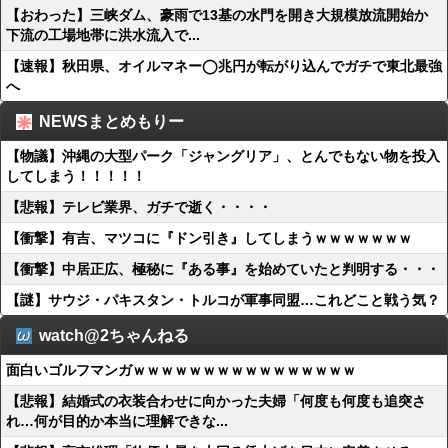
【おわった】三峡ダム、豪雨で13基の水門を開き大規模放流開始か
下流の工場地帯に洪水流入で...
【速報】秋田県、オイルマネー◯兆円が転がり込んでガチで東北最強
へ
NEWSまとめもりー
【物議】沖縄の大型パーク「ジャングリア」、とんでもない物を投入
してしまう！！！！！
【悲報】テレビ業界、ガチで逝く・・・・
【衝撃】有吉、マツコに『ドン引き』してしまうｗｗｗｗｗｗｗ
【衝撃】中居正広、極秘に『ある事』を始めていたと判明する・・・
【謎】サウジ・パキスタン・トルコが軍事同盟…これどこと戦う気？
watch@2ちゃんねる
面白いゴルフマンガｗｗｗｗｗｗｗｗｗｗｗｗｗｗｗｗ
【悲報】結婚式の衣装合わせに向かった夫婦「何度も何度も追突さ
れ…何が目的か本当に理解できな...