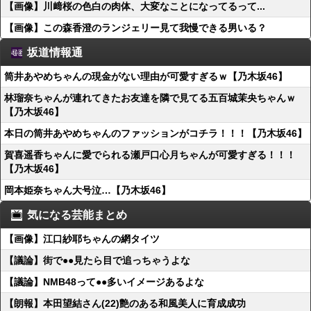
【画像】川﨑桜の色白の肉体、大変なことになってるって...
【画像】この森香澄のランジェリー見て我慢できる男いる？
坂道情報通
筒井あやめちゃんの現金がない理由が可愛すぎるｗ【乃木坂46】
林瑠奈ちゃんが連れてきたお友達を隣で見てる五百城茉央ちゃんｗ
【乃木坂46】
本日の筒井あやめちゃんのファッションがコチラ！！！【乃木坂46】
賀喜遥香ちゃんに愛でられる瀬戸口心月ちゃんが可愛すぎる！！！
【乃木坂46】
岡本姫奈ちゃん大号泣…【乃木坂46】
気になる芸能まとめ
【画像】江口紗耶ちゃんの網タイツ
【議論】街で●●見たら目で追っちゃうよな
【議論】NMB48って●●多いイメージあるよな
【朗報】本田望結さん(22)艶のある和風美人に育成成功