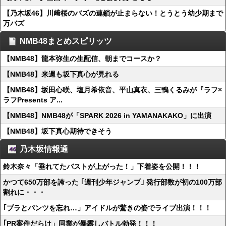
【乃木坂46】川﨑桜のバズの連鎖が止まらない！とうとう幼少期まで
万バズ
NMB48まとめスピリッツ
【NMB48】龍本弥生の生配信、朝までコースか？
【NMB48】来週も坂下真心が見れる
【NMB48】坂田心咲、塩月希依音、平山真衣、三鴨くるみが『ラフ×
ラフPresents ア...
【NMB48】NMB48が「SPARK 2026 in YAMANAKAKO」に出演
【NMB48】坂下真心期待できそう
乃木坂情報通
鈴木奈々「垂れてたバストが上がった！」下着姿を公開！！！
かつて650万部を誇った ｢週刊少年ジャンプ｣ 発行部数が初の100万部
割れに・・・
｢ブラとパンツを忘れ…」アイドルが驚きの姿でライブ出演！！！
｢PR案件だらけ」同業が暴露しバトル勃発！！！