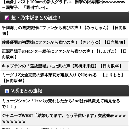
【画像】バスト100cmの新人グラドル、衝撃の限界露出wwwwwww
三園響子、「週刊プレイ...
超・乃木坂まとめ誕生！
平岡海月の選抜復帰にファンから喜びの声！【みっちゃん】【日向坂
46】
佐藤優羽の初選抜にファンから喜びの声！【さとうゆ】【日向坂46】
正源司陽子のセンター就任にファンから喜びの声！【しょげこ】【日
向坂46】
キャプテンの「選抜聖域」に批判の声【髙橋未来虹】【日向坂46】
ミーグリ2次全完売の森本茉莉が選抜入りで叩かれる…【まりもと】
【日向坂46】
V系まとめ速報
ミュージシャン「1stバカ売れしたから2ndは作風変えて幅見せる
で！！」
ジャニーズWEST「結婚してます。もう子供います」突然発表ｗｗｗ
ｗｗｗｗｗｗ