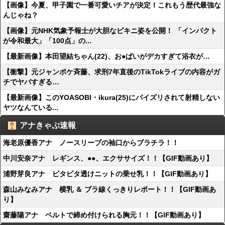
【画像】今夏、甲子園で一番可愛いチアが決定！これもう歴代最強な
んじゃね？
【画像】元NHK気象予報士が大胆なビキニ姿を公開！ 「インパクト
が令和最大」「100点」の...
【最新画像】本田望結ちゃん(22)、お●ぱいがデカすぎて浴衣が…
【衝撃】元ジャンポケ斉藤、求刑7年直後のTikTokライブの内容がガ
チでヤバすぎる…
【最新画像】このYOASOBI・ikura(25)にパイズリされて射精しない
ヤツなんている...
アナきゃぷ速報
海老原優香アナ ノースリーブの袖口からブラチラ！！
中川安奈アナ レギンス、●●、エクササイズ！！【GIF動画あり】
浦野芽良アナ ピタピタ透けニットの乗せ乳！！【GIF動画あり】
森山みなみアナ 横乳 ＆ ブラ線くっきりレポート！！【GIF動画あ
り】
齋藤陽アナ ベルトで締め付けられる胸元！！【GIF動画あり】