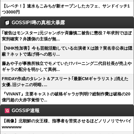
【レベチ！】速水もこみちが新オープンしたカフェ、サンドイッチ1
つ3000円
GOSSIP!噂の真相大暴露
｢被告はモンスター｣元ジャンポケ斉藤慎二被告に懲役７年求刑でほぼ
実刑確実？弁護側の主張が無...
【NHK性加害】今も芸能活動している出演者Ｘは誰？実名非公表は隠
蔽？ネットで逃げ得への怒り...
藤あや子が事務所独立でモメていた!?バーニング二代目社長が売上や
ギャラの配分を明かして異例...
FRIDAY作成のタレント＆アスリート｢最新CMギャラリスト｣消えた
女優､旧ジャニの明暗､...
『VIVANT』主要キャストの破格ギャラが判明!?総制作費は破格の20
億円超の大赤字覚悟で...
GOSSIP速報
【画像】北朝鮮の女王様、指導者を苦笑させるほどノリノリでヤバイ
wwwwww