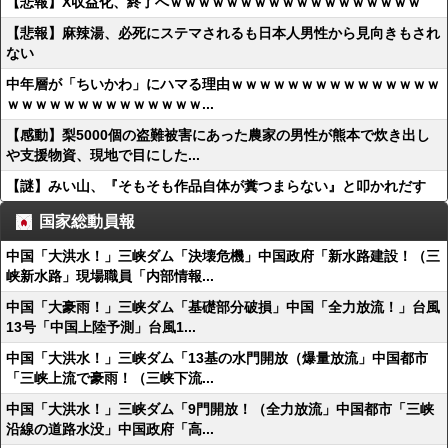
【悲報】X収益化、終了へｗｗｗｗｗｗｗｗｗｗｗｗｗｗｗｗｗｗ
【悲報】麻辣湯、必死にステマされるも日本人男性から見向きもされ
ない
中年層が「ちいかわ」にハマる理由ｗｗｗｗｗｗｗｗｗｗｗｗｗｗｗ
ｗｗｗｗｗｗｗｗｗｗｗｗｗｗ...
【感動】梨5000個の盗難被害にあった農家の男性が熊本で炊き出し
や支援物資、現地で目にした...
【謎】みい山、『そもそも作品自体が糞つまらない』と叩かれだす
国家総動員報
中国「大洪水！」三峡ダム「決壊危機」中国政府「新水路建設！（三
峡新水路」現場職員「内部情報...
中国「大豪雨！」三峡ダム「基礎部分破損」中国「全力放流！」台風
13号「中国上陸予測」台風1...
中国「大洪水！」三峡ダム「13基の水門開放（爆量放流」中国都市
「三峡上流で豪雨！（三峡下流...
中国「大洪水！」三峡ダム「9門開放！（全力放流」中国都市「三峡
沿線の道路水没」中国政府「高...