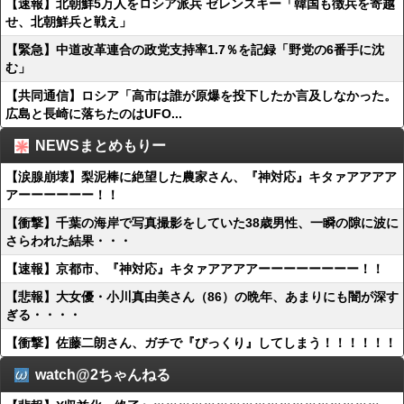
【速報】北朝鮮5万人をロシア派兵 ゼレンスキー「韓国も徴兵を寄越
せ、北朝鮮兵と戦え」
【緊急】中道改革連合の政党支持率1.7％を記録「野党の6番手に沈
む」
【共同通信】ロシア「高市は誰が原爆を投下したか言及しなかった。
広島と長崎に落ちたのはUFO...
NEWSまとめもりー
【涙腺崩壊】梨泥棒に絶望した農家さん、『神対応』キタァアアアア
アーーーーーー！！
【衝撃】千葉の海岸で写真撮影をしていた38歳男性、一瞬の隙に波に
さらわれた結果・・・
【速報】京都市、『神対応』キタァアアアアーーーーーーーー！！
【悲報】大女優・小川真由美さん（86）の晩年、あまりにも闇が深す
ぎる・・・・
【衝撃】佐藤二朗さん、ガチで『びっくり』してしまう！！！！！！
watch@2ちゃんねる