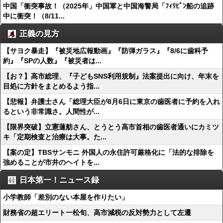
中国「衝突事故！（2025年」中国軍と中国海警局「ﾌｨﾘﾋﾟﾝ船の追跡
中に衝突！（8/11...
正義の見方
【サヨク暴走】『被災地広報動画』『防弾ガラス』『8/6に歯科予
約』『SPの人数』『被災者は...
【お？】高市総理、『子どもSNS利用規制』法案提出に向け、年末を
目処に方針をまとめるよう指...
【悲報】弁護士さん「総理大臣が8月6日に東京の歯医者に予約を入れ
るという非常識さ。人間性が...
【限界突破】立憲蓮舫さん、とうとう高市首相の歯医者通いにカミツ
キ「定期検査と治療は大事。た...
【案の定】TBSサンモニ 外国人の永住許可厳格化に「法的な排除を
強めることが市井のヘイトを...
日本第一！ニュース録
小学教師「差別のない本屋を作りたい」
財務省の超エリート一松旬、高市減税の反対勢力として左遷