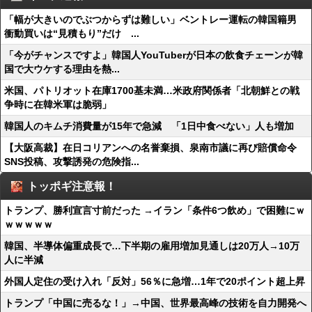
「幅が大きいのでぶつからずは難しい」ベントレー運転の韓国籍男
衝動買いは“見積もり”だけ ...
「今がチャンスですよ」韓国人YouTuberが日本の飲食チェーンが韓
国で大ウケする理由を熱...
米国、パトリオット在庫1700基未満…米政府関係者「北朝鮮との戦
争時に在韓米軍は脆弱」
韓国人のキムチ消費量が15年で急減 「1日中食べない」人も増加
【大阪高裁】在日コリアンへの名誉棄損、泉南市議に再び賠償命令
SNS投稿、攻撃誘発の危険指...
トッポギ注意報！
トランプ、勝利宣言寸前だった →イラン「条件6つ飲め」で困難にｗ
ｗｗｗｗｗ
韓国、半導体偏重成長で…下半期の雇用増加見通しは20万人→10万
人に半減
外国人定住の受け入れ「反対」56％に急増…1年で20ポイント超上昇
トランプ「中国に売るな！」→中国、世界最高峰の技術を自力開発へ