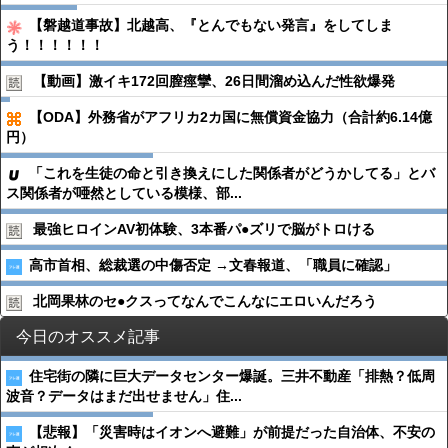
【磐越道事故】北越高、『とんでもない発言』をしてしま
う！！！！！！
【動画】激イキ172回膣痙攣、26日間溜め込んだ性欲爆発
【ODA】外務省がアフリカ2カ国に無償資金協力（合計約6.14億
円）
「これを生徒の命と引き換えにした関係者がどうかしてる」とバ
ス関係者が唖然としている模様、部...
最強ヒロインAV初体験、3本番パ●︎ズリで脳がトロける
高市首相、総裁選の中傷否定 →文春報道、「職員に確認」
北岡果林のセ●︎クスってなんでこんなにエロいんだろう
今日のオススメ記事
住宅街の隣に巨大データセンター爆誕。三井不動産「排熱？低周
波音？データはまだ出せません」住...
【悲報】「災害時はイオンへ避難」が前提だった自治体、不安の