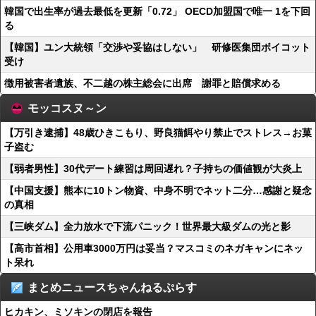
韓国で出生率が過去最低を更新「0.72」 OECD加盟国で唯一 1を下回
る
【韓国】ユン大統領「交渉や妥協はしない」 研修医集団ボイコット
受け
徴用被害者遺族、不二越の株主総会に出席 謝罪と賠償求める
モッコスヌ～ン
【万引き逮捕】48歳ひきこもり、野良猫餌やり禁止でストレス→お菓
子盗む
【弱者男性】30代デート練習は周回遅れ？子持ちの価値観が大炎上
【中国支援】熊本に10トン物資、中身不明でネット二分…感謝と疑念
の真相
【三峡ダム】全力放水で下流パニック！世界最大級ダムの光と影
【高市首相】公用車3000万円は妥当？マスコミのネガキャンにネッ
ト呆れ
まとめニュースちゃんねるぷらす
ヒカキン、ミソキンの閉店を報告