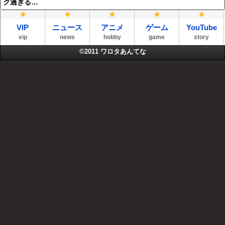
ク過ぎる…
VIP
ニュース
アニメ
ゲーム
YouTube
vip
news
hobby
game
story
©2011
ワロタあんてな