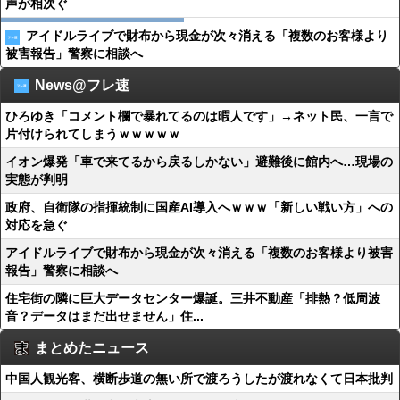
声が相次ぐ
アイドルライブで財布から現金が次々消える「複数のお客様より
被害報告」警察に相談へ
News@フレ速
ひろゆき「コメント欄で暴れてるのは暇人です」→ネット民、一言で
片付けられてしまうｗｗｗｗｗ
イオン爆発「車で来てるから戻るしかない」避難後に館内へ…現場の
実態が判明
政府、自衛隊の指揮統制に国産AI導入へｗｗｗ「新しい戦い方」への
対応を急ぐ
アイドルライブで財布から現金が次々消える「複数のお客様より被害
報告」警察に相談へ
住宅街の隣に巨大データセンター爆誕。三井不動産「排熱？低周波
音？データはまだ出せません」住...
まとめたニュース
中国人観光客、横断歩道の無い所で渡ろうしたが渡れなくて日本批判