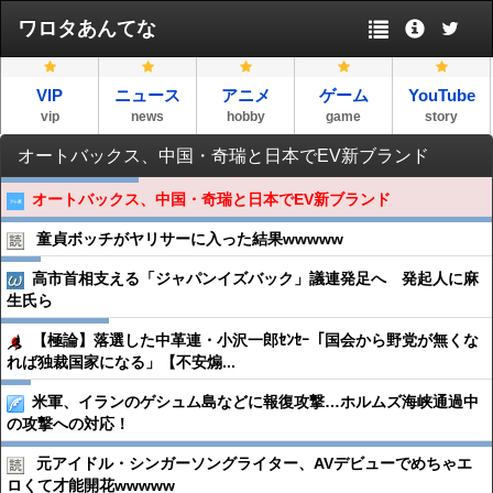
ワロタあんてな
VIP
ニュース
アニメ
ゲーム
YouTube
vip
news
hobby
game
story
オートバックス、中国・奇瑞と日本でEV新ブランド
オートバックス、中国・奇瑞と日本でEV新ブランド
童貞ボッチがヤリサーに入った結果wwwww
高市首相支える「ジャパンイズバック」議連発足へ 発起人に麻
生氏ら
【極論】落選した中革連・小沢一郎ｾﾝｾｰ「国会から野党が無くな
れば独裁国家になる」【不安煽...
米軍、イランのゲシュム島などに報復攻撃…ホルムズ海峡通過中
の攻撃への対応！
元アイドル・シンガーソングライター、AVデビューでめちゃエ
ロくて才能開花wwwww