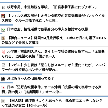
枝野幸男、中道離脱を示唆。「旧宮家養子案ににブチギレ」
【ウィルス侵攻開始】オランダ航空の客室乗務員がハンタウイル
ス感染 クルーズ船で死亡した女性...
日本政府、情報活動で仮装身分の導入を検討する模様
【聯合ニュース】韓国の3月旅行収支 11年4カ月ぶり黒字＝BTS
公演などで外国人客増加
元俳優・前山剛久さん、タイミーで社会復帰目指すも…「全部断
られる」と絶望の表情「働かれへん...
【ジビエ】少し昔は「荒らしはスルー」が主流だったが、フルパ
ワーかつ超持続なホンモノ様が現れ...
おばあちゃんの旧姓知ってる？
日本「辺野古転覆事件」オール沖縄「抗議の場で喪章つける声
明」謎の勢力「抗議再開！」オール沖...
【同人誌】飛び降りようと思ったら「死ぬ前にエッチしない？」
って謎の少女に【10円セール】