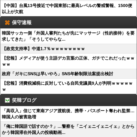
【中国】台風13号接近で中国東部に最高レベルの警戒警報、1500便
以上が欠航
保守速報
韓国サッカー側「外国人審判たちが先にマッサージ（性的接待）を要
求してきた」「そうしてやらな...
【政党支持率】中道1.7％ｗｗｗｗｗｗｗｗ
【悲報】メディアが使う主語デカ言葉の正体、ガチでこれだったｗｗ
ｗｗ
政府「ガキにSNSは早いやろ」SNS年齢制限法案提出検討
【悲報】消費税減税に反対している自民党議員9人が判明ｗｗｗｗｗ
ｗ
笑韓ブログ
「高収入」信じて東南アジア渡航後、携帯・パスポート奪われ監禁…
韓国人の被害急増
「俺に韓国語で話すのか？」…警察を「ニイェニイェニイェ」とから
かう韓国滞在外国人の投稿動画...