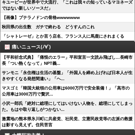
キユーピーが世界中で大流行、「これは我々の知っているマヨネーズ
ではない新しいソースだ」
【画像】プテラノドンの骨格wwwwwww
秋田県の出生数 ガチで終わる どうすんのこれ
「シャトレーゼ」とか言う店名、フランス人に馬鹿にされまくる
痛いニュース(ﾉ∀`)
【平和祈念式典】「痛恨のエラー」平和宣言一文読み飛ばし…長崎市
長「つい熱くなって」NPT義...
サンモニ「永住権は生活の基盤」「外国人を締め上げれば日本人が生
きやすくなる発想間違い」「ヘ...
マスゴミ「韓国大統領の公用車は6000万円で安全装備！」「高市の
公用車は3000万円で贅沢...
小沢一郎氏「絶対に総理にしてはいけない人物を、総理にしてしまっ
た。もはや取り返しがつかない...
激震地の熊本県氷川町に共産党、社民党、立憲民政党等の左派の救援
は影すら見えず。住民苦言