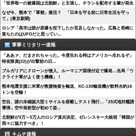
「世界唯一の被爆国は北朝鮮」と主張し、チラシを配布する輩が発生
なぜ今、熊本で「軍都」復活？ 「日本を守る前に日常生活を守っ
て」(東京新聞)
ロシア「高市は誰が原爆を投下したか言及しなかった。広島と長崎に
落ちたのはUFOだと思ってい...
軍事ミリタリー速報
「ああァ、だまされちゃった。今度生れる時はアメリカへ生れるぞ」
特攻隊員(22)が出撃前の日...
ブルガリアにドローンが侵入、ルーマニア国境付近で爆発…当局「ウ
クライナ軍がよく使う機種」！
熊本地震支援に米軍が救援物資を輸送、KC-130輸送機が飲料水約16
トンを空輸！
空自、謎の未確認大型ミサイルを搭載しテスト飛行…「25式地対艦誘
導弾」空中発射型が初めて姿...
北朝鮮が3万～5万人のロシア派兵決定、ゼレンスキー大統領「韓国が
我々に協力すべき」！
キムチ速報