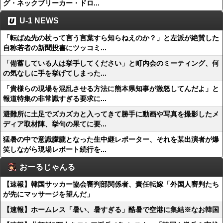
グ・ネックブリーカー・ドロ...
U-1 NEWS
「転ばぬ先の杖って言う言葉すら知らねえのか？」と左派が絶賛した
自称若者の新聞投書にツッコミ...
「備蓄している人は挙手してください」と町内会のミーティング、何
の気なしに手を挙げてしまった...
「貴様らの現場を混乱させる方法に熊本県知事が激怒してんだよ」と
報道特集の非常識すぎる要求に...
避難所に土足でズカズカと入ってきて勝手に動画や写真を撮影したメ
ディア取材陣、挙句の果てに要...
猛暑の中で意識朦朧となった生中継レポーター、それを某出演者が爆
笑しながら現場レポート続行を...
おーるじゃんる
【速報】韓国サッカー協会審判部関係者、責任転嫁「外国人審判たち
が先にマッサージを望んだ」
【速報】ホームレス「暑い、暑すぎる」酷暑で空港に集結※なお韓国