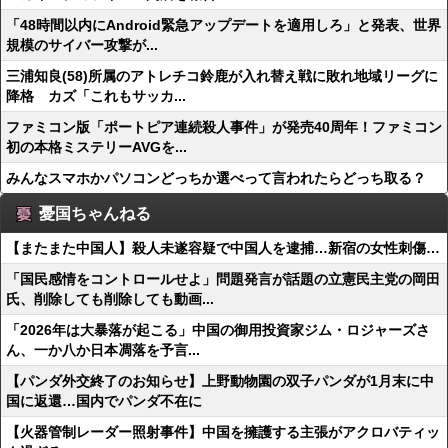
「48時間以内にAndroid緊急アップデートを適用しろ」と発表、世界
規模のサイバー攻撃が...
三浦知良(58)所属のアトレチコ鈴鹿が入れ替え戦に敗れ地域リーグに
降格 カズ「これもサッカ...
ファミコン版「ポートピア連続殺人事件」が発売40周年！ファミコン
初の本格ミステリーAVGを...
みんなスマホかパソコンどっちか選べって言われたらどっち取る？
憂国ちゃんねる
【またまた中国人】殺人未遂容疑で中国人を逮捕…新宿の女性刺傷…
「国民感情をコントロールせよ」問題発言が話題の立憲民主党の岡田
氏、削除しても削除しても動画...
「2026年は大暴落が起こる」中国の御用投資家ジム・ロジャーズさ
ん、一か八か日本凋落を予言...
【パンダ外交終了のお知らせ】上野動物園の双子パンダが1月末に中
国に返還…国内でパンダ不在に
【火器管制レーダー照射事件】中国を擁護する主張がアクロバティッ