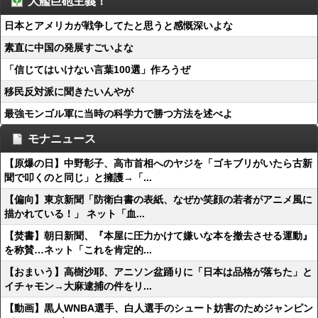
大艦巨砲主義！
日本とアメリカが戦争してたと思うと感慨深いよな
素直に中国の発展すごいよな
「信じてはいけない言葉100選」作ろうぜ
移民反対派に聞きたいんやが
最強モンゴル軍に当時の科学力で勝つ方法を述べよ
モナニュース
【原爆の日】中野彰子、高市首相へのヤジを「ゴキブリがいたら古新
聞で叩くのと同じ」と擁護→「...
【偏向】東京新聞「防衛白書の表紙、なぜか笑顔の若者がアニメ風に
描かれている！」 ネット「血...
【焚書】朝日新聞、『本屋に圧力かけて嫌いな本を撤去させる運動』
を称賛…ネット「これを肯定的...
【おまいう】高樹沙耶、アニソン盆踊りに「日本は品格が落ちた」と
イチャモン→大麻逮捕の件をリ...
【動画】黒人WNBA選手、白人選手のシュート妨害のためジャンピン