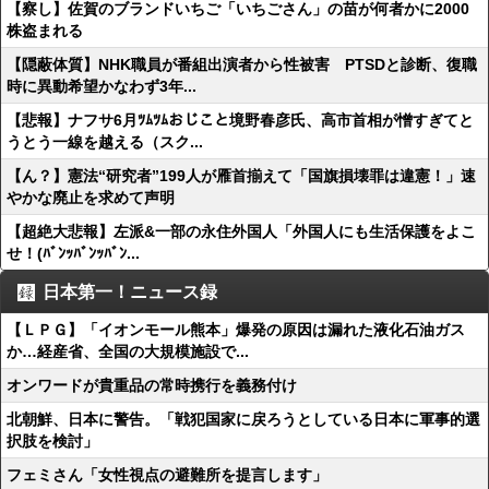
【察し】佐賀のブランドいちご「いちごさん」の苗が何者かに2000
株盗まれる
【隠蔽体質】NHK職員が番組出演者から性被害 PTSDと診断、復職
時に異動希望かなわず3年...
【悲報】ナフサ6月ﾂﾑﾂﾑおじこと境野春彦氏、高市首相が憎すぎてと
うとう一線を越える（スク...
【ん？】憲法“研究者”199人が雁首揃えて「国旗損壊罪は違憲！」速
やかな廃止を求めて声明
【超絶大悲報】左派&一部の永住外国人「外国人にも生活保護をよこ
せ！(ﾊﾞﾝｯﾊﾞﾝｯﾊﾞﾝ...
日本第一！ニュース録
【ＬＰＧ】「イオンモール熊本」爆発の原因は漏れた液化石油ガス
か…経産省、全国の大規模施設で...
オンワードが貴重品の常時携行を義務付け
北朝鮮、日本に警告。「戦犯国家に戻ろうとしている日本に軍事的選
択肢を検討」
フェミさん「女性視点の避難所を提言します」