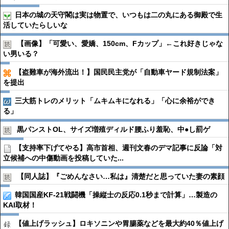
日本の城の天守閣は実は物置で、いつもは二の丸にある御殿で生
活していたらしいな
【画像】「可愛い、愛嬌、150cm、Fカップ」←これ好きじゃな
い男いる？
【盗難車が海外流出！】国民民主党が「自動車ヤード規制法案」
を提出
三大筋トレのメリット「ムキムキになれる」「心に余裕ができ
る」
黒パンストOL、サイズ増殖ディルド腰ふり羞恥、中●︎し罰ゲ
【支持率下げてやる】高市首相、週刊文春のデマ記事に反論「対
立候補への中傷動画を投稿していた...
【同人誌】『ごめんなさい…私は』清楚だと思っていた妻の素顔
韓国国産KF-21戦闘機「操縦士の反応0.1秒まで計算」…製造の
KAI取材！
【値上げラッシュ】ロキソニンや胃腸薬などを最大約40％値上げ