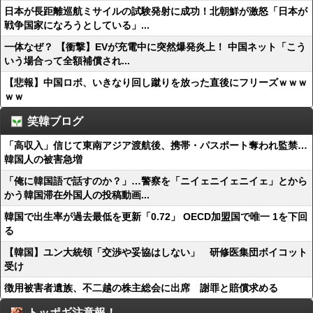
日本が長距離巡航ミサイルの試験発射に成功！北朝鮮が激怒「日本が
戦争国家になろうとしている」...
一体なぜ？ 【衝撃】EVが充電中に突然爆発炎上！ 中国ネット「こう
いう場合って全額補償され...
【悲報】中国ロボ、いきなり回し蹴りを放った直後にフリーズｗｗｗ
ｗｗ
笑韓ブログ
「高収入」信じて東南アジア渡航後、携帯・パスポート奪われ監禁…
韓国人の被害急増
「俺に韓国語で話すのか？」…警察を「ニイェニイェニイェ」とから
かう韓国滞在外国人の投稿動画...
韓国で出生率が過去最低を更新「0.72」 OECD加盟国で唯一 1を下回
る
【韓国】ユン大統領「交渉や妥協はしない」 研修医集団ボイコット
受け
徴用被害者遺族、不二越の株主総会に出席 謝罪と賠償求める
トッポギ注意報！