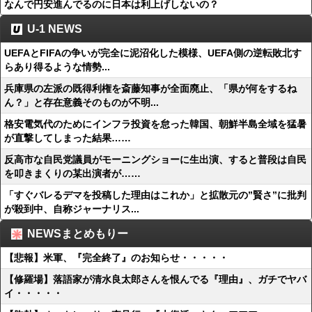
なんで円安進んでるのに日本は利上げしないの？
U-1 NEWS
UEFAとFIFAの争いが完全に泥沼化した模様、UEFA側の逆転敗北す
らあり得るような情勢...
兵庫県の左派の既得利権を斎藤知事が全面廃止、「県が何をするね
ん？」と存在意義そのものが不明...
格安電気代のためにインフラ投資を怠った韓国、朝鮮半島全域を猛暑
が直撃してしまった結果……
反高市な自民党議員がモーニングショーに生出演、すると普段は自民
を叩きまくりの某出演者が……
「すぐバレるデマを投稿した理由はこれか」と拡散元の”賢さ”に批判
が殺到中、自称ジャーナリス...
NEWSまとめもりー
【悲報】米軍、『完全終了』のお知らせ・・・・・
【修羅場】落語家が清水良太郎さんを恨んでる『理由』、ガチでヤバ
イ・・・・・