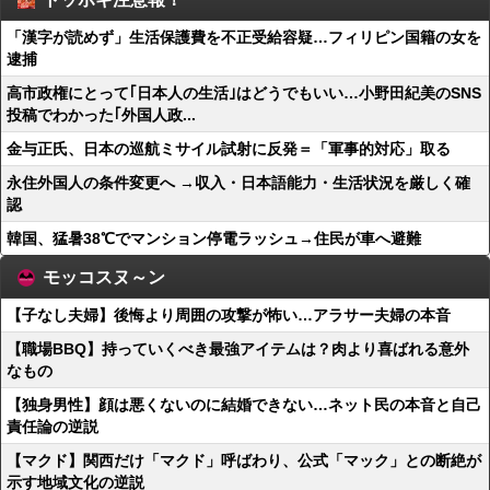
「漢字が読めず」生活保護費を不正受給容疑…フィリピン国籍の女を
逮捕
高市政権にとって｢日本人の生活｣はどうでもいい…小野田紀美のSNS
投稿でわかった｢外国人政...
金与正氏、日本の巡航ミサイル試射に反発＝「軍事的対応」取る
永住外国人の条件変更へ →収入・日本語能力・生活状況を厳しく確
認
韓国、猛暑38℃でマンション停電ラッシュ→住民が車へ避難
モッコスヌ～ン
【子なし夫婦】後悔より周囲の攻撃が怖い…アラサー夫婦の本音
【職場BBQ】持っていくべき最強アイテムは？肉より喜ばれる意外
なもの
【独身男性】顔は悪くないのに結婚できない…ネット民の本音と自己
責任論の逆説
【マクド】関西だけ「マクド」呼ばわり、公式「マック」との断絶が
示す地域文化の逆説