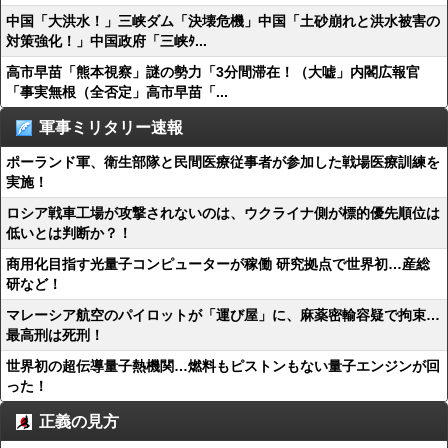
中国「大洪水！」三峡ダム「決壊危機」中国「土砂崩れと洪水被害の
対策強化！」中国政府「三峡ﾀ...
高市早苗「熊本視察」謎の勢力「3分間滞在！（大嘘」内閣広報官
「事実無根（全否定」高市早苗「...
軍事ミリタリー速報
ポーランド軍、衛生部隊と民間医療従事者が参加した戦場医療訓練を
実施！
ロシア戦車工場が攻撃されないのは、ウクライナ側が標的優先順位は
低いとは判断か？！
商用化目指す光量子コンピューターが稼働 研究拠点で世界初…産総
研など！
マレーシア航空のパイロットが「運び屋」に、麻薬密輸容疑で拘束…
最高刑は死刑！
世界初の超伝導量子熱機関…燃料もピストンもない量子エンジンが回
った！
正義の見方