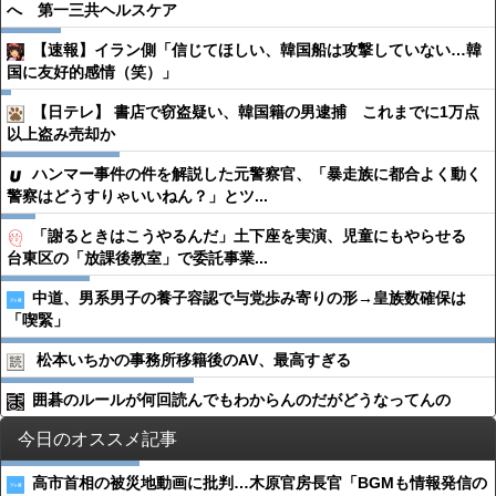
へ 第一三共ヘルスケア
【速報】イラン側「信じてほしい、韓国船は攻撃していない…韓
国に友好的感情（笑）」
【日テレ】 書店で窃盗疑い、韓国籍の男逮捕 これまでに1万点
以上盗み売却か
ハンマー事件の件を解説した元警察官、「暴走族に都合よく動く
警察はどうすりゃいいねん？」とツ...
「謝るときはこうやるんだ」土下座を実演、児童にもやらせる
台東区の「放課後教室」で委託事業...
中道、男系男子の養子容認で与党歩み寄りの形→皇族数確保は
「喫緊」
松本いちかの事務所移籍後のAV、最高すぎる
囲碁のルールが何回読んでもわからんのだがどうなってんの
今日のオススメ記事
高市首相の被災地動画に批判…木原官房長官「BGMも情報発信の