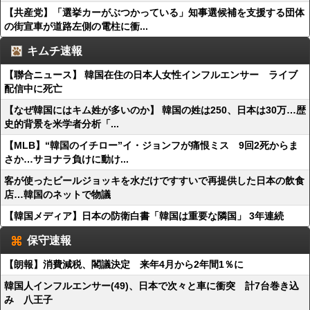
【共産党】「選挙カーがぶつかっている」知事選候補を支援する団体
の街宣車が道路左側の電柱に衝...
キムチ速報
【聯合ニュース】 韓国在住の日本人女性インフルエンサー ライブ
配信中に死亡
【なぜ韓国にはキム姓が多いのか】 韓国の姓は250、日本は30万…歴
史的背景を米学者分析「...
【MLB】“韓国のイチロー”イ・ジョンフが痛恨ミス 9回2死からま
さか…サヨナラ負けに動け...
客が使ったビールジョッキを水だけですすいで再提供した日本の飲食
店…韓国のネットで物議
【韓国メディア】日本の防衛白書「韓国は重要な隣国」 3年連続
保守速報
【朗報】消費減税、閣議決定 来年4月から2年間1％に
韓国人インフルエンサー(49)、日本で次々と車に衝突 計7台巻き込
み 八王子