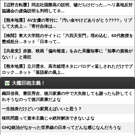
【辺野古転覆】同志社国際高の説明、嘘だらけだった…ヘリ基地反対
協議会の虚偽説明も判明してネ...
【熊本地震】AV女優の寄付に「汚い金やけどありがとう????」リプ
して大炎上→「寄付自体は...
【検閲】東大大学院のサイトに「六四天安門」埋め込む、60代教授を
懲戒処分…ネット「日本って...
【共産党】赤旗、映画「偏向報道」をみた斉藤知事に「知事の資格が
ない！」と発狂
【熊本地震】立川雲水、高市総理ネタにパロディ返しされただけでブ
ロック…ネット「落語家の風上...
大艦巨砲主義！
織田信長、豊臣秀吉、徳川家康の中で大失敗しても謝ったら許してく
れそうなのって徳川家康だよな
一生独身だけどいつ家買えばいいと思う？
移民問題って資本主義じゃ絶対解決できないよな
GHQ統治がなかった世界線の日本ってどんな感じなんだろうな