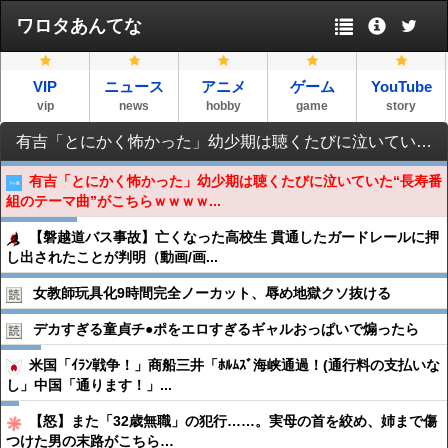
ワロタあんてな
VIP
ニュース
アニメ
ゲーム
YouTube
vip
news
hobby
game
story
有吉「とにかく怖かった」幼少期は聴くたびに泣いていた“長寿番組のテーマ曲”がこちらｗｗｗｗｗｗ
有吉「とにかく怖かった」幼少期は聴くたびに泣いていた“長寿番
組のテーマ曲”がこちらｗｗｗｗ...
【磐越道バス事故】亡くなった高校生 貫通したガードレールに押
し出されたことが判明（動画/画...
女教師玩具化9時間完全ノーカット、辱め地獄クソ抜ける
デカすぎる童貞チ●︎ポをエロすぎるギャルおっぱいで煽ったら
米国「ｲﾗﾝ戦争！」商船三井「ﾎﾙﾑｽﾞ海峡通過！(通行料の支払いな
し」中国「通ります！」...
【怒】また「32歳無職」の犯行……。実母の首を絞め、姉まで傷
つけた男の末路がこちら…