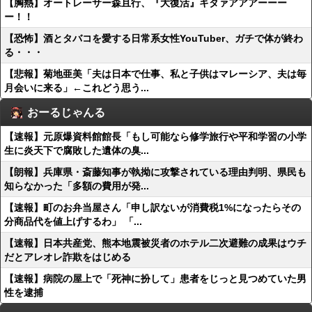
【胸熱】オートレーサー森且行、『大復活』キタァアアアーーー
ー！！
【恐怖】酒とタバコを愛する日常系女性YouTuber、ガチで体が終わ
る・・・
【悲報】菊地亜美「夫は日本で仕事、私と子供はマレーシア、夫は毎
月会いに来る」←これどう思う...
おーるじゃんる
【速報】元原爆資料館館長「もし可能なら修学旅行や平和学習の小学
生に炎天下で腐敗した遺体の臭...
【朗報】兵庫県・斎藤知事が執拗に攻撃されている理由判明、県民も
知らなかった「多額の費用が発...
【速報】町のお弁当屋さん「申し訳ないが消費税1%になったらその
分商品代を値上げするわ」 「...
【速報】日本共産党、熊本地震被災者のホテル二次避難の成果はウチ
だとアレオレ詐欺をはじめる
【速報】病院の屋上で「死神に扮して」患者をじっと見つめていた男
性を逮捕