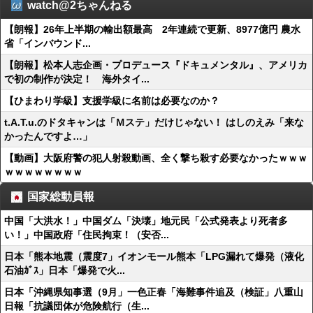
watch@2ちゃんねる
【朗報】26年上半期の輸出額最高 2年連続で更新、8977億円 農水
省「インバウンド...
【朗報】松本人志企画・プロデュース『ドキュメンタル』、アメリカ
で初の制作が決定！ 海外タイ...
【ひまわり学級】支援学級に名前は必要なのか？
t.A.T.u.のドタキャンは「Ｍステ」だけじゃない！ はしのえみ「来な
かったんですよ…」
【動画】大阪府警の犯人射殺動画、全く撃ち殺す必要なかったｗｗｗ
ｗｗｗｗｗｗｗｗ
国家総動員報
中国「大洪水！」中国ダム「決壊」地元民「公式発表より死者多
い！」中国政府「住民拘束！（安否...
日本「熊本地震（震度7」イオンモール熊本「LPG漏れて爆発（液化
石油ｶﾞｽ」日本「爆発で火...
日本「沖縄県知事選（9月」一色正春「海難事件追及（検証」八重山
日報「抗議団体が危険航行（生...