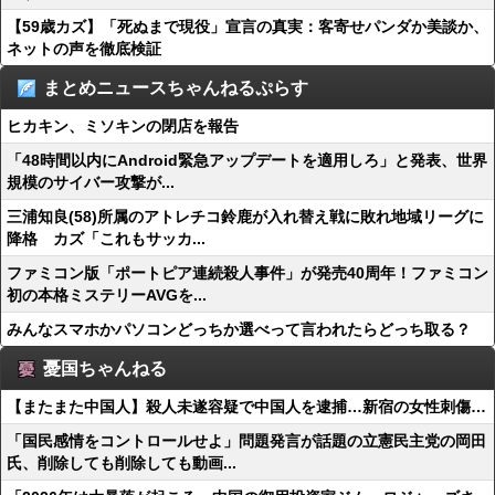
【59歳カズ】「死ぬまで現役」宣言の真実：客寄せパンダか美談か、
ネットの声を徹底検証
まとめニュースちゃんねるぷらす
ヒカキン、ミソキンの閉店を報告
「48時間以内にAndroid緊急アップデートを適用しろ」と発表、世界
規模のサイバー攻撃が...
三浦知良(58)所属のアトレチコ鈴鹿が入れ替え戦に敗れ地域リーグに
降格 カズ「これもサッカ...
ファミコン版「ポートピア連続殺人事件」が発売40周年！ファミコン
初の本格ミステリーAVGを...
みんなスマホかパソコンどっちか選べって言われたらどっち取る？
憂国ちゃんねる
【またまた中国人】殺人未遂容疑で中国人を逮捕…新宿の女性刺傷…
「国民感情をコントロールせよ」問題発言が話題の立憲民主党の岡田
氏、削除しても削除しても動画...