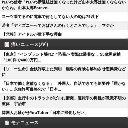
れいわ信者「れいわ新選組は無くなったけど山本太郎は無くならない
からね。山本太郎Foreve...
スーツ着てるのに電車で何もしてない人のIQは79以下
若者「ディズニーっておばさんの行くところでしょ」←マジか
【悲報】アイドルが歌下手な理由
痛いニュース(ﾉ∀`)
【東京】“インプラント壊れた”恐喝か 実際は装着なし 55歳男逮捕
「100件で4000万円...
【ソニー生命】金銭詐取また判明 顧客の保険を解約させ遊興費など
に
「日本で働く意欲なくなる」 外国人、自活できても新要件「届かな
い」…永住許可厳格化で「日本...
【京都】走行中のトラックがビルに衝突…運転手の男性が意識不明の
重体 宇治市
韓国人お騒がせYouTuber「日本に帰化したい」
モナニュース