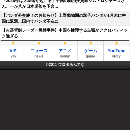
「2026年は大暴落が起こる」中国の御用投資家ジム・ロジャーズさ
ん、一か八か日本凋落を予言...
【パンダ外交終了のお知らせ】上野動物園の双子パンダが1月末に中
国に返還…国内でパンダ不在に
【火器管制レーダー照射事件】中国を擁護する主張がアクロバティッ
ク過ぎる…
VIP
ニュース
アニメ
ゲーム
YouTube
vip
news
hobby
game
story
©2011
ワロタあんてな