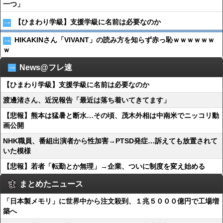
一つ」
【ひまわり学級】支援学級に名前は必要なのか
HIKAKINさん「VIVANT」の読み方を知らず赤っ恥ｗｗｗｗｗｗ
ｗ
News@フレ速
【ひまわり学級】支援学級に名前は必要なのか
渡邊渚さん、近況報告「最近は落ち着いてきてます」
【悲報】熊本は猛暑と断水…その頃、茂木外相は中南米でニッコリ動
画公開
NHK職員、番組出演者から性加害→PTSD発症…訴えても放置されて
いた模様
【悲報】若者「転勤とか無理」→企業、ついに制度を変え始める
まとめたニュース
「日本製メモリ」に世界中から注文殺到、１兆５０００億円で工場増
築へ