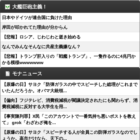
大艦巨砲主義！
日本やドイツが連合国に負けた理由
岸田が叩かれてた理由が分からん
【悲報】ロシア、じわじわと逝き始める
なんでみんなそんなに共産主義嫌なん？
【悲報】トランプ肝入りの「戦艦トランプ」、一隻作るのに4兆円か
かる模様wwwwwww
モナニュース
【原爆の日】サヨク「防弾ガラスの中でスピーチした総理がこれまで
いたんだろうか。オバマ大統領...
【偏向】フジテレビ、消費税減税が閣議決定されたにも関わらず、消
費税減税に反対する大学生を用...
【事実陳列罪】X民「このアカウントで一番気持ち悪いポストを教え
て」 grok「わざわざ俺を...
【原爆の日】サヨク「スピーチする人が全員この防弾ガラスなのでし
ょうか。高市だけなら、天下の...