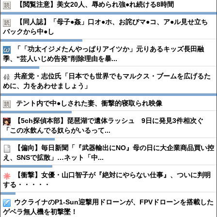
【閲覧注意】美女20人、辱められ強●︎れ続ける8時間
【同人誌】「母子●︎姦」口オ●︎ホ、お詫びマ●︎コ、ア●︎ル見せ立ち
バックから中●︎し
「「功太イジメたんやっぱりアイツか」元りあるキッズ長田融
季、“芸人いじめ告発”削除理由を暴...
共産党・志位氏「日本でも世界でもマルクス・ブームを広げるた
めに、力をあわせましょう」
テント内で中●︎しされた妻、衝撃的寝取られ映像
【5ch探偵本部】琵琶湖で遺体ラッシュ 9日に発見3件相次ぐ
「この水飲んでる奴らがいるって...
【偏向】毎日新聞「『武器輸出にNO』母の日に大企業商品買い控
え、SNSで拡散」…ネット「中...
【衝撃】女優・山口智子が『絶対にやらない仕事』、ついに判明
する・・・・・
ウクライナのP1-Sun迎撃用ドローンが、FPVドローンを搭載した
ゲベラ無人機を初撃墜！