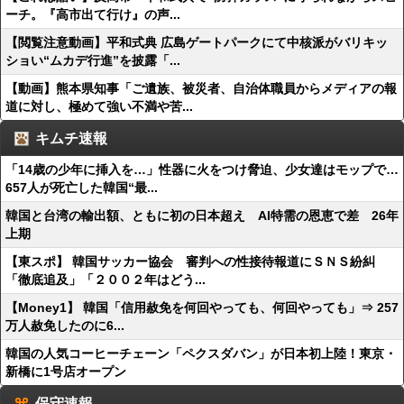
ーチ。『高市出て行け』の声...
【閲覧注意動画】平和式典 広島ゲートパークにて中核派がバリキッ
ショい“ムカデ行進”を披露「...
【動画】熊本県知事「ご遺族、被災者、自治体職員からメディアの報
道に対し、極めて強い不満や苦...
キムチ速報
「14歳の少年に挿入を…」性器に火をつけ脅迫、少女達はモップで…
657人が死亡した韓国“最...
韓国と台湾の輸出額、ともに初の日本超え AI特需の恩恵で差 26年
上期
【東スポ】 韓国サッカー協会 審判への性接待報道にＳＮＳ紛糾
「徹底追及」「２００２年はどう...
【Money1】 韓国「信用赦免を何回やっても、何回やっても」⇒ 257
万人赦免したのに6...
韓国の人気コーヒーチェーン「ペクスダバン」が日本初上陸！東京・
新橋に1号店オープン
保守速報