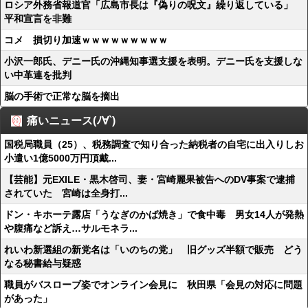
ロシア外務省報道官「広島市長は『偽りの呪文』繰り返している」
平和宣言を非難
コメ 損切り加速ｗｗｗｗｗｗｗｗｗ
小沢一郎氏、デニー氏の沖縄知事選支援を表明。デニー氏を支援しな
い中革連を批判
脳の手術で正常な脳を摘出
痛いニュース(ﾉ∀`)
国税局職員（25）、税務調査で知り合った納税者の自宅に出入りしお
小遣い1億5000万円頂戴...
【芸能】元EXILE・黒木啓司、妻・宮崎麗果被告へのDV事案で逮捕
されていた 宮崎は全身打...
ドン・キホーテ露店「うなぎのかば焼き」で食中毒 男女14人が発熱
や腹痛など訴え…サルモネラ...
れいわ新選組の新党名は「いのちの党」 旧グッズ半額で販売 どう
なる秘書給与疑惑
職員がバスローブ姿でオンライン会見に 秋田県「会見の対応に問題
があった」