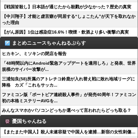
【戦国皆殺し】日本語が通じたから殺戮が少なかった？歴史の真実
【中川翔子】才能と虚言癖が同居する“しょこたん”が天下を取れなか
った理由
【がん原因】1位は感染症16.6%！喫煙・飲酒より多い衝撃の真実
まとめニュースちゃんねるぷらす
ヒカキン、ミソキンの閉店を報告
「48時間以内にAndroid緊急アップデートを適用しろ」と発表、世界
規模のサイバー攻撃が...
三浦知良(58)所属のアトレチコ鈴鹿が入れ替え戦に敗れ地域リーグに
降格 カズ「これもサッカ...
ファミコン版「ポートピア連続殺人事件」が発売40周年！ファミコン
初の本格ミステリーAVGを...
みんなスマホかパソコンどっちか選べって言われたらどっち取る？
憂国ちゃんねる
【またまた中国人】殺人未遂容疑で中国人を逮捕…新宿の女性刺傷…