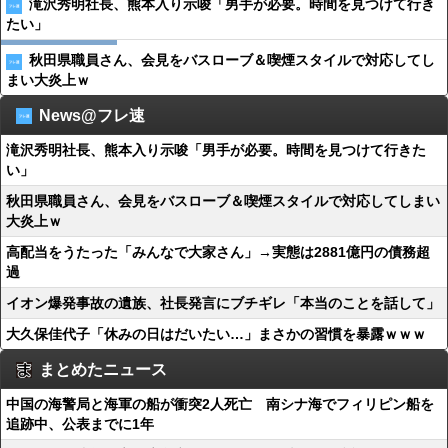
滝沢秀明社長、熊本入り示唆「男手が必要。時間を見つけて行き
たい」
秋田県職員さん、会見をバスローブ＆喫煙スタイルで対応してし
まい大炎上ｗ
News@フレ速
滝沢秀明社長、熊本入り示唆「男手が必要。時間を見つけて行きた
い」
秋田県職員さん、会見をバスローブ＆喫煙スタイルで対応してしまい
大炎上ｗ
高配当をうたった「みんなで大家さん」→実態は2881億円の債務超
過
イオン爆発事故の遺族、社長発言にブチギレ「本当のことを話して」
大久保佳代子「休みの日はだいたい…」まさかの習慣を暴露ｗｗｗ
まとめたニュース
中国の海警局と海軍の船が衝突2人死亡 南シナ海でフィリピン船を
追跡中、公表までに1年