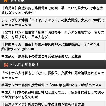
【鹿児島】突然右折し路面電車と衝突 乗っていた男女3人は車を放
置しダッシュで逃走中
ジャングリア沖縄「ロイヤルチケット」の販売開始、大人29,700円に
ｗｗｗｗｗｗｗｗｗ
【悲報】ロシア報道官「広島市長は毎年、ロシアを嫌悪する『偽りの
呪文』を繰り返し、日本人をゾ...
【韓国サッカー協会】外国人審判約10人に性的接待か 計1496回、
約2億ウォン（約2200...
中国政府「原爆投下の背景こそ反省が必要だ」と主張
トッポギ注意報！
「ベトナム人は何もしてない」拡散民、弁護士に完全論破されるｗｗ
ｗｗｗｗｗ
韓国サッカー協会の接待報道で「2002年も調べろ」の声続出ｗｗｗ
中国人「日本の食品衛生は神だと思ってた」→魚を床に落として洗っ
て陳列するのを見て幻滅
【台湾メディア】態度の悪い日本の店員を黙らせる方法