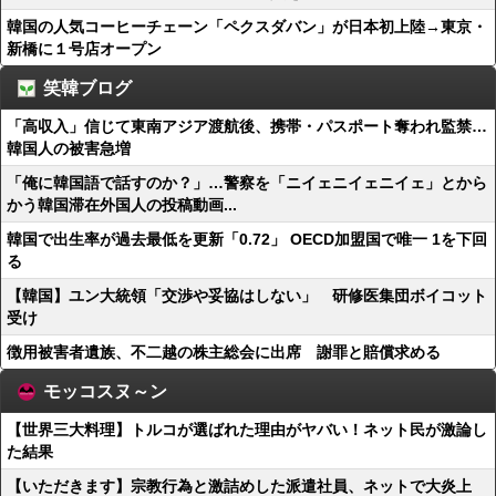
韓国の人気コーヒーチェーン「ペクスダバン」が日本初上陸→東京・
新橋に１号店オープン
笑韓ブログ
「高収入」信じて東南アジア渡航後、携帯・パスポート奪われ監禁…
韓国人の被害急増
「俺に韓国語で話すのか？」…警察を「ニイェニイェニイェ」とから
かう韓国滞在外国人の投稿動画...
韓国で出生率が過去最低を更新「0.72」 OECD加盟国で唯一 1を下回
る
【韓国】ユン大統領「交渉や妥協はしない」 研修医集団ボイコット
受け
徴用被害者遺族、不二越の株主総会に出席 謝罪と賠償求める
モッコスヌ～ン
【世界三大料理】トルコが選ばれた理由がヤバい！ネット民が激論し
た結果
【いただきます】宗教行為と激詰めした派遣社員、ネットで大炎上