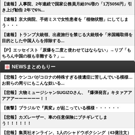
【速報】人事院、2年連続で国家公務員月給3%増の「1万5056円」引
き上げ勧告 2年で6%...
【速報】京大病院、手術ミスで女性患者を「植物状態」にしてしま
う・・・
【速報】トランプ大統領、出産旅行を禁じる大統領令「米国籍取得を
目的とした中国人らを排除する...
【P】エッセイスト「原爆を二度と使わせてはならない」→リプ「も
ちろん中国の核も非難する？」...
NEWSまとめもりー
【悲報】ケンコバがコロナの特殊すぎる後遺症に苦しんでいる模様…
お前らの周りにもこんな奴いる...
【悲報】大物ミュージシャンSUGIZOさん、『爆弾発言』キタァアア
アアアーーーーーー！！
【衝撃】ブラジルで『異変』が起こっている模様・・・・・・
【悲報】カズレーザー、車の任意保険にブチギレてしま
う！！！！！！
【悲報】集英社オンライン、1人のシャドウボクシング（43億注文）