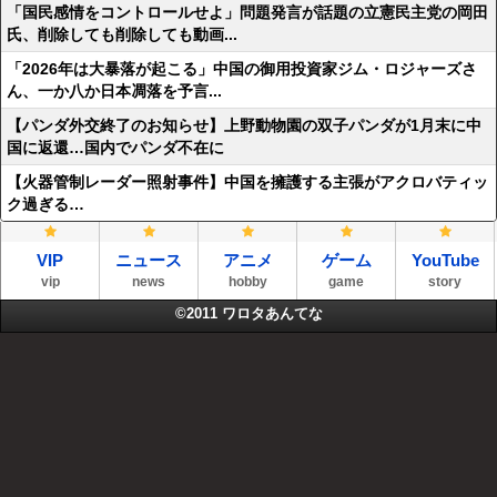
「国民感情をコントロールせよ」問題発言が話題の立憲民主党の岡田
氏、削除しても削除しても動画...
「2026年は大暴落が起こる」中国の御用投資家ジム・ロジャーズさ
ん、一か八か日本凋落を予言...
【パンダ外交終了のお知らせ】上野動物園の双子パンダが1月末に中
国に返還…国内でパンダ不在に
【火器管制レーダー照射事件】中国を擁護する主張がアクロバティッ
ク過ぎる…
VIP
ニュース
アニメ
ゲーム
YouTube
vip
news
hobby
game
story
©2011
ワロタあんてな