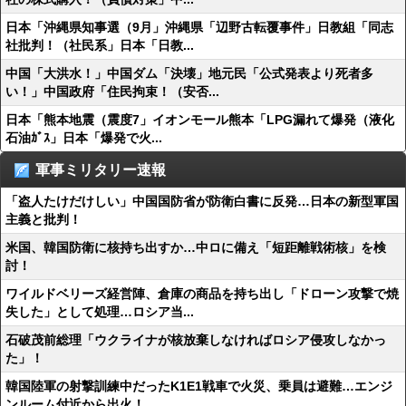
日本「沖縄県知事選（9月」沖縄県「辺野古転覆事件」日教組「同志
社批判！（社民系」日本「日教...
中国「大洪水！」中国ダム「決壊」地元民「公式発表より死者多
い！」中国政府「住民拘束！（安否...
日本「熊本地震（震度7」イオンモール熊本「LPG漏れて爆発（液化
石油ｶﾞｽ」日本「爆発で火...
軍事ミリタリー速報
「盗人たけだけしい」中国国防省が防衛白書に反発…日本の新型軍国
主義と批判！
米国、韓国防衛に核持ち出すか…中ロに備え「短距離戦術核」を検
討！
ワイルドベリーズ経営陣、倉庫の商品を持ち出し「ドローン攻撃で焼
失した」として処理…ロシア当...
石破茂前総理「ウクライナが核放棄しなければロシア侵攻しなかっ
た」！
韓国陸軍の射撃訓練中だったK1E1戦車で火災、乗員は避難…エンジ
ンルーム付近から出火！