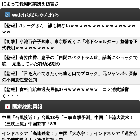
によって長期間業務を妨害さ...
watch@2ちゃんねる
【悲報】Jリーグさん、誰も観ないｗｗｗｗｗｗｗｗｗｗｗｗｗｗｗ
ｗｗ
【衝撃】小池百合子知事、東京駅近くに「地下シェルター」整備を正
式表明ｗｗｗｗｗｗｗｗｗ
【悲報】倉持由香、息子の「自閉スペクトラム症」診断にショックで
涙… 見逃していた乳幼児期の...
【悲報】「舌を入れてきたから歯と口でブロック」元ジャンポケ斉藤
の不同意性交公判
【悲報】食料自給率過去最低37%ｗｗｗｗｗｗｗ コメ消費減響
く・・・
国家総動員報
中国「台風接近！」台風13号「三峡直撃予測」中国「上流大洪水！
（三峡上流」中国都市「8/5...
インドネシア「高速鉄道！」中国「大赤字！」インドネシア「運営会
社の株式購入！（負債対策」中...