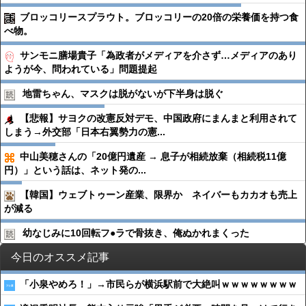
ブロッコリースプラウト。ブロッコリーの20倍の栄養価を持つ食
べ物。
サンモニ膳場貴子「為政者がメディアを介さず…メディアのあり
ようが今、問われている」問題提起
地雷ちゃん、マスクは脱がないが下半身は脱ぐ
【悲報】サヨクの改憲反対デモ、中国政府にまんまと利用されて
しまう→外交部「日本右翼勢力の憲...
中山美穂さんの「20億円遺産 → 息子が相続放棄（相続税11億
円）」という話は、ネット発の...
【韓国】ウェブトゥーン産業、限界か ネイバーもカカオも売上
が減る
幼なじみに10回転フ●︎ラで骨抜き、俺ぬかれまくった
今日のオススメ記事
「小泉やめろ！」→市民らが横浜駅前で大絶叫ｗｗｗｗｗｗｗｗ