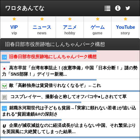
ワロタあんてな
VIP
ニュース
アニメ
ゲーム
YouTube
vip
news
hobby
game
story
旧春日部市役所跡地にしんちゃんパーク構想
旧春日部市役所跡地にしんちゃんパーク構想
高市早苗「台湾有事阻止！(改憲準備」中国「日本分断！」謎の勢
力「SNS部隊！」デイリー新潮...
敵「高齢独身は賃貸借りれなくなるぞ」←これ
コスプレイヤー、撮影会と称してオフパコ中●︎しされてて草
就職氷河期世代は子どもも貧困→｢実家に頼れない若者｣が追い込
まれる"貧困連鎖&#の深刻さ
企業が減収減益なのに経済成長が止まらない中国、それ繁栄ぶり
を英国風に大絶賛してしまった結果...