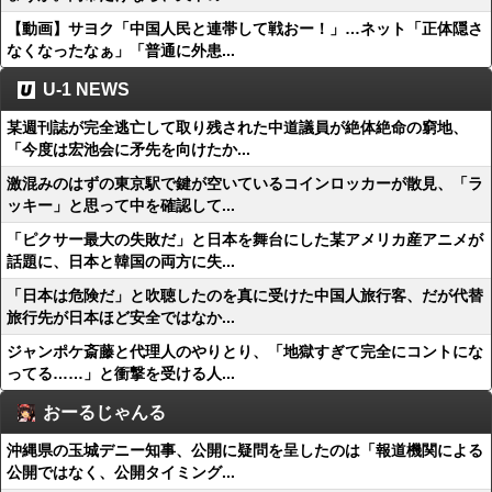
【動画】サヨク「中国人民と連帯して戦おー！」…ネット「正体隠さ
なくなったなぁ」「普通に外患...
U-1 NEWS
某週刊誌が完全逃亡して取り残された中道議員が絶体絶命の窮地、
「今度は宏池会に矛先を向けたか...
激混みのはずの東京駅で鍵が空いているコインロッカーが散見、「ラ
ッキー」と思って中を確認して...
「ピクサー最大の失敗だ」と日本を舞台にした某アメリカ産アニメが
話題に、日本と韓国の両方に失...
「日本は危険だ」と吹聴したのを真に受けた中国人旅行客、だが代替
旅行先が日本ほど安全ではなか...
ジャンポケ斎藤と代理人のやりとり、「地獄すぎて完全にコントにな
ってる……」と衝撃を受ける人...
おーるじゃんる
沖縄県の玉城デニー知事、公開に疑問を呈したのは「報道機関による
公開ではなく、公開タイミング...