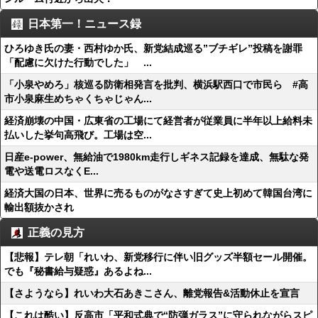
日本第一！ニュース録
ひろゆき氏の妻・西村ゆか氏、新党結成巡る”ブチギレ”投稿を謝罪
「配慮に欠けた行動でした」 ...
「小泉やめろ」核巡る防衛相発言を批判、横浜駅西口で市民ら #高
市小泉麻生めちゃくちゃじゃん...
経済崩壊の中国・広東省の工場にて経営者が従業員に半年以上給料未
払いした挙句高飛び。工場は空...
日産e-power、無給油で1980km走行しギネス記録を達成、無駄な発
電や送電ロスなくE...
経済大国の日本、世界に売るものがなさすぎて史上初めて韓国台湾に
輸出額抜かされ
正義の見方
【悲報】テレ朝「れいわ、新党移行に伴い旧グッズ半額セール開催。
でも『秘書給与疑惑』あるよね...
【さようなら】れいわ大石あきこさん、離党報告&活動休止を宣言
【これは酷い】反高市「平和式典で“防弾ガラス”に守られながらスピ