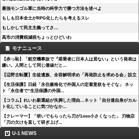
最強モンゴル軍に当時の科学力で勝つ方法を述べよ
もしも日本全土がRPG化したらを考えるスレ
もしかして民主主義ってさ…
高市の消費税減税ちょっとひどいわ
モナニュース
【赤っ恥】「航空機事故で『搭乗者に日本人は居ない』という発表は
嫌い。人間として同じ価値だと...
【辺野古転覆】生徒遺族、全容解明求め「再発防止を求める会」設立
【生活保護】日経「永住厳格化で外国人の定着意欲をそぐな」 ネッ
ト「永住者で“生活保護の外国...
【コラム】れいわ新選組が失脚した理由…ネット「自分達自身がカル
ト化していることに気づかなか...
【クレーマー】「研いでもらったら刃が1mm小さくなった」 刃物店
「刃の欠けを直して研ぎ上げ...
U-1 NEWS