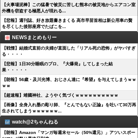
【火事場泥棒】この猛暑で被災に苦しむ熊本の被災地からエアコン室
外機を窃盗する極悪人が現れる...
【悲報】週刊誌、好き放題書きまくる 高市早苗首相は新公用車の贅
を尽くした後部座席でたばこを...
NEWSまとめもりー
【戦慄】結婚式直前の夫婦が直面した「リアル死の恐怖」がヤバすぎ
る・・・・
【悲報】1日30分睡眠のプロ、『大爆発』してしまった結
果・・・・・
【朗報】56歳・及川光博、おじさん達に『希望』を与えてしまうｗｗ
ｗｗ
【超速報】靖國神社、ようやく気づくｗｗｗｗｗｗｗｗｗｗ
【画像】全身入れ墨の彫り師、『とんでもない正論』を吐いて30万再
生されてしまうｗｗｗｗｗｗ...
watch@2ちゃんねる
【朗報】Amazon「マンガ毎週末セール（50%還元）」アツいスポー