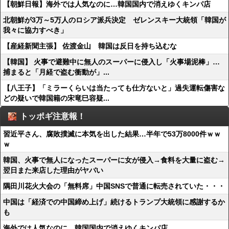
【朝鮮日報】海外では人気なのに…韓国国内で消えゆくキンパ店
北朝鮮が3万～5万人のロシア派兵決定 ゼレンスキー大統領「韓国が
我々に協力すべき」
【産経新聞主張】 佐渡金山 韓国は反日を持ち込むな
【韓国】 火事で避難中に無人のスーパーに侵入し「火事場泥棒」…
捕まると「月経で盗む衝動が」...
【八王子】「ミラーくらいは当たっても仕方ないと」過失運転傷害な
どの疑いで韓国籍の宋竜巳容疑...
トッポギ注意報！
習近平さん、腐敗撲滅に本気を出した結果…半年で53万8000件ｗｗ
ｗ
韓国、火事で無人になったスーパーに女が侵入→食料を大量に盗む→
翌日また来店した理由がヤバい
隅田川花火大会の「無料席」中国SNSで普通に転売されていた・・・
中国は「経済での中国締め上げ」続けるトランプ大統領に感謝するか
も
海外では人気なのに…韓国国内で消えゆくキンパ店