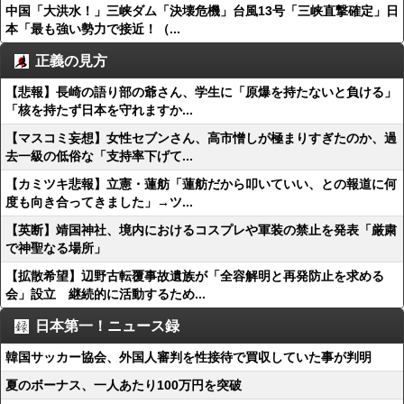
中国「大洪水！」三峡ダム「決壊危機」台風13号「三峡直撃確定」日
本「最も強い勢力で接近！（...
正義の見方
【悲報】長崎の語り部の爺さん、学生に「原爆を持たないと負ける」
「核を持たず日本を守れますか...
【マスコミ妄想】女性セブンさん、高市憎しが極まりすぎたのか、過
去一級の低俗な「支持率下げて...
【カミツキ悲報】立憲・蓮舫「蓮舫だから叩いていい、との報道に何
度も向き合ってきました」→ツ...
【英断】靖国神社、境内におけるコスプレや軍装の禁止を発表「厳粛
で神聖なる場所」
【拡散希望】辺野古転覆事故遺族が「全容解明と再発防止を求める
会」設立 継続的に活動するため...
日本第一！ニュース録
韓国サッカー協会、外国人審判を性接待で買収していた事が判明
夏のボーナス、一人あたり100万円を突破