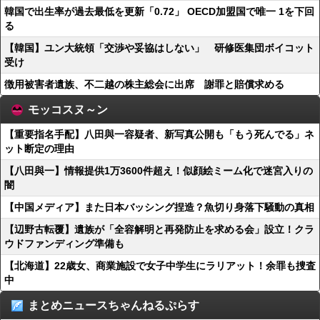
韓国で出生率が過去最低を更新「0.72」 OECD加盟国で唯一 1を下回
る
【韓国】ユン大統領「交渉や妥協はしない」 研修医集団ボイコット
受け
徴用被害者遺族、不二越の株主総会に出席 謝罪と賠償求める
モッコスヌ～ン
【重要指名手配】八田與一容疑者、新写真公開も「もう死んでる」ネ
ット断定の理由
【八田與一】情報提供1万3600件超え！似顔絵ミーム化で迷宮入りの
闇
【中国メディア】また日本バッシング捏造？魚切り身落下騒動の真相
【辺野古転覆】遺族が「全容解明と再発防止を求める会」設立！クラ
ウドファンディング準備も
【北海道】22歳女、商業施設で女子中学生にラリアット！余罪も捜査
中
まとめニュースちゃんねるぷらす