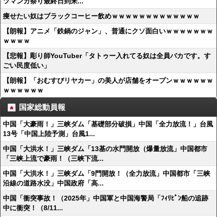
ツマンガ祭り最終日到来...
痩せたい奴はブラックコーヒー飲めｗｗｗｗｗｗｗｗｗｗｗｗｗ
【朗報】アニメ「鉄鍋のジャン」、普通にクソ面白いｗｗｗｗｗｗｗ
ｗｗｗｗ
【悲報】彫り師YouTuber「タトゥー入れてる奴は全員バカです。す
ごい民度低い」
【朗報】「おむすびリヤカー」の美人が店舗をオープンｗｗｗｗｗｗ
ｗｗｗｗｗｗ
国家総動員報
中国「大豪雨！」三峡ダム「基礎部分破損」中国「全力放流！」台風
13号「中国上陸予測」台風1...
中国「大洪水！」三峡ダム「13基の水門開放（爆量放流」中国都市
「三峡上流で豪雨！（三峡下流...
中国「大洪水！」三峡ダム「9門開放！（全力放流」中国都市「三峡
沿線の道路水没」中国政府「高...
中国「衝突事故！（2025年」中国軍と中国海警局「ﾌｨﾘﾋﾟﾝ船の追跡
中に衝突！（8/11...