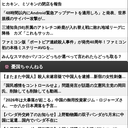
ヒカキン、ミソキンの閉店を報告
「48時間以内にAndroid緊急アップデートを適用しろ」と発表、世界
規模のサイバー攻撃が...
三浦知良(58)所属のアトレチコ鈴鹿が入れ替え戦に敗れ地域リーグに
降格 カズ「これもサッカ...
ファミコン版「ポートピア連続殺人事件」が発売40周年！ファミコン
初の本格ミステリーAVGを...
みんなスマホかパソコンどっちか選べって言われたらどっち取る？
憂国ちゃんねる
【またまた中国人】殺人未遂容疑で中国人を逮捕…新宿の女性刺傷…
「国民感情をコントロールせよ」問題発言が話題の立憲民主党の岡田
氏、削除しても削除しても動画...
「2026年は大暴落が起こる」中国の御用投資家ジム・ロジャーズさ
ん、一か八か日本凋落を予言...
【パンダ外交終了のお知らせ】上野動物園の双子パンダが1月末に中
国に返還…国内でパンダ不在に