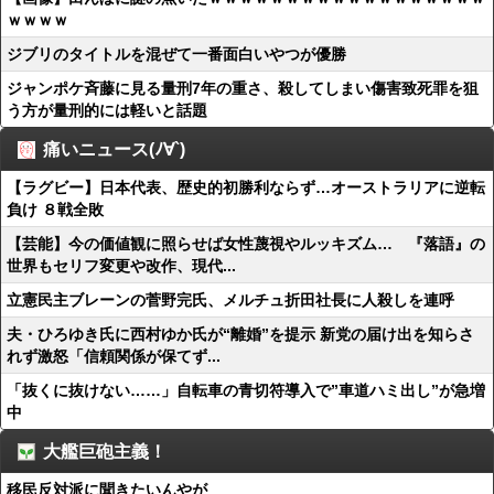
ｗｗｗｗ
ジブリのタイトルを混ぜて一番面白いやつが優勝
ジャンポケ斉藤に見る量刑7年の重さ、殺してしまい傷害致死罪を狙
う方が量刑的には軽いと話題
痛いニュース(ﾉ∀`)
【ラグビー】日本代表、歴史的初勝利ならず…オーストラリアに逆転
負け ８戦全敗
【芸能】今の価値観に照らせば女性蔑視やルッキズム… 『落語』の
世界もセリフ変更や改作、現代...
立憲民主ブレーンの菅野完氏、メルチュ折田社長に人殺しを連呼
夫・ひろゆき氏に西村ゆか氏が“離婚”を提示 新党の届け出を知らさ
れず激怒「信頼関係が保てず...
「抜くに抜けない……」自転車の青切符導入で”車道ハミ出し”が急増
中
大艦巨砲主義！
移民反対派に聞きたいんやが