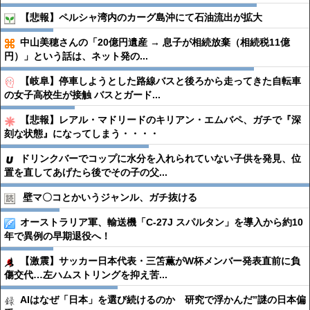
【悲報】ペルシャ湾内のカーグ島沖にて石油流出が拡大
中山美穂さんの「20億円遺産 → 息子が相続放棄（相続税11億
円）」という話は、ネット発の...
【岐阜】停車しようとした路線バスと後ろから走ってきた自転車
の女子高校生が接触 バスとガード...
【悲報】レアル・マドリードのキリアン・エムバペ、ガチで『深
刻な状態』になってしまう・・・・
ドリンクバーでコップに水分を入れられていない子供を発見、位
置を直してあげたら後でその子の父...
壁マ〇コとかいうジャンル、ガチ抜ける
オーストラリア軍、輸送機「C-27J スパルタン」を導入から約10
年で異例の早期退役へ！
【激震】サッカー日本代表・三笘薫がW杯メンバー発表直前に負
傷交代…左ハムストリングを抑え苦...
AIはなぜ「日本」を選び続けるのか 研究で浮かんだ”謎の日本偏