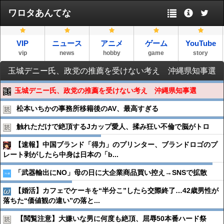
ワロタあんてな
VIP
ニュース
アニメ
ゲーム
YouTube
vip
news
hobby
game
story
玉城デニー氏、政党の推薦を受けない考え 沖縄県知事選
玉城デニー氏、政党の推薦を受けない考え 沖縄県知事選
松本いちかの事務所移籍後のAV、最高すぎる
触れただけで絶頂するJカップ愛人、揉み狂い不倫で脳がトロ
【速報】中国ブランド「得力」のプリンター、ブランドロゴのプ
レート剥がしたら中身は日本の「b...
「武器輸出にNO」母の日に大企業商品買い控え→SNSで拡散
【婚活】カフェでケーキを“半分こ”したら交際終了…42歳男性が
落ちた“価値観の違い”の落と...
【閲覧注意】大嫌いな男に何度も絶頂、屈辱50本番ハード祭