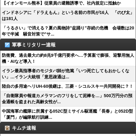
【イオンモール熊本】従業員の避難誘導で、社内規定に抵触か
インドネシアに「ドラえもん」という名前の市民が16人 「のび太」
は181人
「うるさい」で消える？夏の風物詩”盆踊り”存続の危機 会場数は20
年で半減 騒音対策で”サ...
軍事ミリタリー速報
防衛費、過去最大の約8兆9千億円要求へ…予算案で膨張、迎撃用無人
機・AIなど導入！
イラン最高指導者のモジタバ師が危篤「いつ死亡してもおかしくな
い」…イラン大統領「意思疎通は...
陸自の多用途ヘリUH-60後継は、三菱・シコルスキー共同開発に？！
「自衛隊員や報道カメラマンのフリをして泥棒を…」500万円分の預
金通帳を盗まれた高齢女性が...
中国海軍の艦隊に所属する052C型ミサイル駆逐艦「長春」と052D型
「厦門」が編隊航行訓練...
キムチ速報