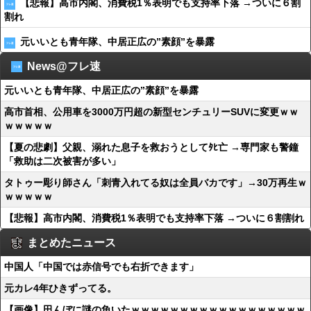
【悲報】高市内閣、消費税1％表明でも支持率下落 →ついに６割
割れ
元いいとも青年隊、中居正広の”素顔”を暴露
News@フレ速
元いいとも青年隊、中居正広の”素顔”を暴露
高市首相、公用車を3000万円超の新型センチュリーSUVに変更ｗｗ
ｗｗｗｗｗ
【夏の悲劇】父親、溺れた息子を救おうとしてﾀﾋ亡 →専門家も警鐘
「救助は二次被害が多い」
タトゥー彫り師さん「刺青入れてる奴は全員バカです」→30万再生ｗ
ｗｗｗｗｗ
【悲報】高市内閣、消費税1％表明でも支持率下落 →ついに６割割れ
まとめたニュース
中国人「中国では赤信号でも右折できます」
元カレ4年ひきずってる。
【画像】田んぼに謎の魚いたｗｗｗｗｗｗｗｗｗｗｗｗｗｗｗｗｗｗ