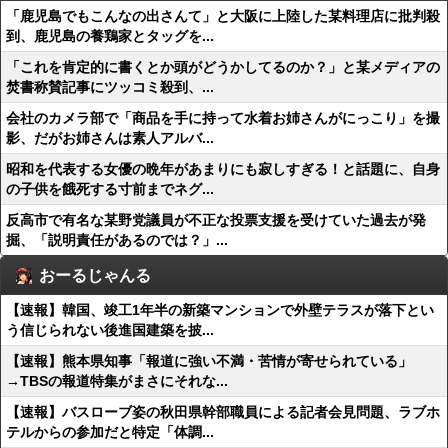
「鹿児島でもこんなの出さんて」と大阪に上陸した某料理店に批判殺
到、鹿児島の養鶏家とタッグを...
「これを肯定的に書くとか頭がどうかしてるのか？」と某メディアの
焚書称賛記事にツッコミ殺到、...
会社のカメラ部で「商品を手に持って水着お姉さんがにっこり」を撮
影、だがお姉さんは素人アルバ...
昭和を代表する女優の晩年があまりにも寂しすぎる！と話題に、自身
の子供を餓死する寸前までネグ...
反高市で有名な某野党議員が不正な投票支援を受けていた過去が発
掘、「説明責任があるのでは？」...
おーるじゃんる
【速報】韓国、竣工1年半の新築マンションで外壁テラスが落下とい
う信じられない後進国建築を披...
【速報】熊本県知事「報道に強い不満・苦情が寄せられている」
→TBSの報道特集がまさにそれな...
【速報】バスローブ姿の秋田県幹部職員による記者会見問題、ラブホ
テルからの参加だと特定「体調...