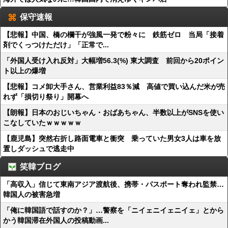
保守速報
【悲報】中国、橋の欄干が強風一発で粉々に 鉄筋ゼロ 当局「接着
剤でくっつけただけ」「正常で...
「外国人受け入れ反対」大幅増56.3(%) 東大調査 前回から20ポイン
ト以上の爆増
【悲報】コメ卸大手さん、営業利益83％減 高値で買い込んだ米が売
れず「損切り祭り」開幕へ
【朗報】日本のおじいちゃん・おばあちゃん、半数以上がSNSを使い
こなしていたｗｗｗｗｗ
【鹿児島】突然右折し路面電車と衝突 乗っていた男女3人は車を放
置しダッシュで逃走中
笑韓ブログ
「高収入」信じて東南アジア渡航後、携帯・パスポート奪われ監禁…
韓国人の被害急増
「俺に韓国語で話すのか？」…警察を「ニイェニイェニイェ」とから
かう韓国滞在外国人の投稿動画...