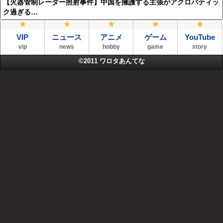
【火器管制レーダー照射事件】中国を擁護する主張がアクロバティッ
ク過ぎる…
VIP
ニュース
アニメ
ゲーム
YouTube
vip
news
hobby
game
story
©2011
ワロタあんてな