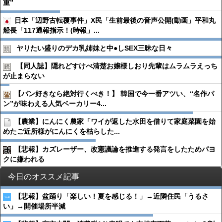
重”
日本「辺野古転覆事件」X民「生前最後の音声公開(動画」平和丸
船長「117通報指示！(時報」...
ヤりたい盛りのデカ乳姉妹と中●︎しSEX三昧な日々
【同人誌】隠れどすけべ清楚お嬢様しおり先輩はムラムラえっち
が止まらない
【パン好きなら絶対行くべき！】 韓国で今一番アツい、“名作パ
ン”が味わえる人気ベーカリー4...
【農業】にんにく農家「ワイが返した水田を借りて家庭菜園を始
めたご近所様がにんにくを枯らした...
【悲報】カズレーザー、改憲議論を推進する発言をしたためパヨ
クに嫌われる
今日のオススメ記事
【悲報】盆踊り「楽しい！夏を感じる！」→近隣住民「うるさ
い」→開催場所半減