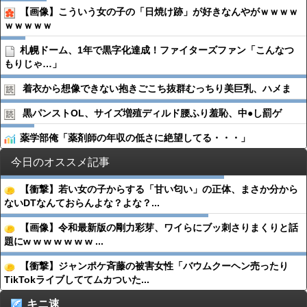
【画像】こういう女の子の「日焼け跡」が好きなんやがｗｗｗｗ
ｗｗｗｗｗ
札幌ドーム、1年で黒字化達成！ファイターズファン「こんなつ
もりじゃ…」
着衣から想像できない抱きごこち抜群むっちり美巨乳、ハメま
黒パンストOL、サイズ増殖ディルド腰ふり羞恥、中●︎し罰ゲ
薬学部俺「薬剤師の年収の低さに絶望してる・・・」
今日のオススメ記事
【衝撃】若い女の子からする「甘い匂い」の正体、まさか分から
ないDTなんておらんよな？よな？...
【画像】令和最新版の剛力彩芽、ワイらにブッ刺さりまくりと話
題にw w w w w w w ...
【衝撃】ジャンポケ斉藤の被害女性「バウムクーヘン売ったり
TikTokライブしててムカついた...
キニ速