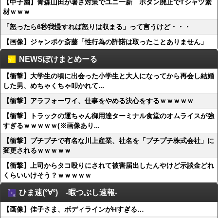
【甲子園】青森山田が暑さ対策でユニ一新 ボタン廃止でTシャツ素
材ｗｗｗ
「怒ったら6秒我慢すれば怒りは収まる」って言うけど・・・
【画像】ジャンポケ斎藤「性行為の許諾は取ったことありません」
NEWSぽけまとめーる
【衝撃】大学生の頃に出会った小学生と大人になってから再会し結婚
した男、めちゃくちゃ叩かれて...
【衝撃】アラフォーワイ、仕事をやめる決心をするｗｗｗｗｗ
【衝撃】トラックの運ちゃん御用達ターミナル食堂のオムライスが強
すぎるｗｗｗｗｗ(※画像あり...
【衝撃】プチプチで有名な川上産業、社名を「プチプチ株式会社」に
変更されるｗｗｗｗｗ
【衝撃】上司からタコ殴りにされて被害届出したんやけど示談金どれ
くらいいけそう？ｗｗｗｗｗ
ひま速(°∀°) -暇つぶし速報-
【画像】佳子さま、ボディラインがHすぎる…