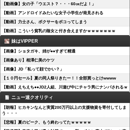
【動画像】女の子「ウエスト？・・・60㎝だよ！」
【動画】アンドロイドみたいな女子小学生が発見される
【動画】力士さん、ボクサーをボコってしまう
【動画】こういう貧乳の陰女と付き合えますかｗｗｗｗｗｗｗ
妹はVIPPER
【画像】ショタガキ、姉が●●すぎて精通
【画像あり】相澤仁美のケツ
【画像】JD「私って顔でかい？」
【１０円セール】夏の同人祭りきたー！！全部買っとけwwww
【動画】えちえち●●JD2人組、川遊び中にチャラ男にナンパされるｗ
ニュー速クオリティ
【朗報】ヒカキンなんと実質200万円以上の支援物資を寄付してしま
う・・・
【悲報】夏のピーク、もう終わってたｗｗｗｗｗ