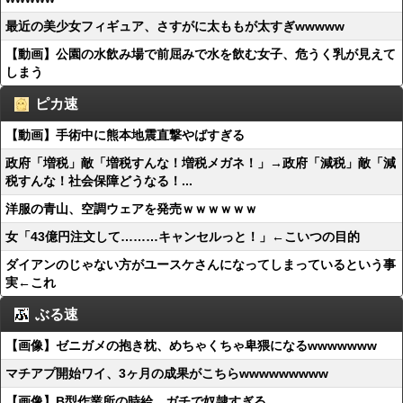
最近の美少女フィギュア、さすがに太ももが太すぎwwwww
【動画】公園の水飲み場で前屈みで水を飲む女子、危うく乳が見えて
しまう
ピカ速
【動画】手術中に熊本地震直撃やばすぎる
政府「増税」敵「増税すんな！増税メガネ！」→政府「減税」敵「減
税すんな！社会保障どうなる！...
洋服の青山、空調ウェアを発売ｗｗｗｗｗｗ
女「43億円注文して………キャンセルっと！」←こいつの目的
ダイアンのじゃない方がユースケさんになってしまっているという事
実←これ
ぶる速
【画像】ゼニガメの抱き枕、めちゃくちゃ卑猥になるwwwwwww
マチアプ開始ワイ、3ヶ月の成果がこちらwwwwwwwww
【画像】B型作業所の時給、ガチで奴隷すぎる