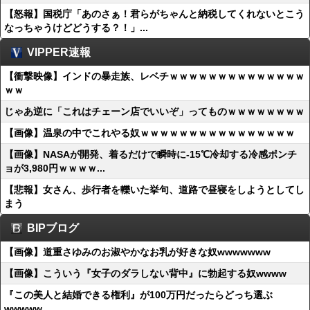
【怒報】国税庁「あのさぁ！君らがちゃんと納税してくれないとこう
なっちゃうけどどうする？！」...
VIPPER速報
【衝撃映像】インドの暴走族、レベチｗｗｗｗｗｗｗｗｗｗｗｗｗｗ
ｗｗ
じゃあ逆に「これはチェーン店でいいぞ」ってものｗｗｗｗｗｗｗｗ
【画像】温泉の中でこれやる奴ｗｗｗｗｗｗｗｗｗｗｗｗｗｗｗｗ
【画像】NASAが開発、着るだけで瞬時に-15℃冷却する冷感ポンチ
ョが3,980円ｗｗｗｗ...
【悲報】女さん、歩行者を轢いた挙句、道路で昼寝をしようとしてし
まう
BIPブログ
【画像】道重さゆみのお淑やかなお乳が好きな奴wwwwwww
【画像】こういう『女子のダラしない背中』に勃起する奴wwww
『この美人と結婚できる権利』が100万円だったらどっち選ぶ
wwwww