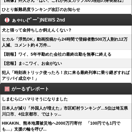
【画像】外人さん「はい、これが男女カップルの理想の身長差ね」
ひとり飯難易度ランキング改訂のお知らせ
ぁゃιぃ(*ﾟーﾟ)NEWS 2nd
犬と猫って金持ちしか飼えんくない？
ヒカル「浮気OK」動画投稿から24時間で登録者数500万人割れ12万
人減、コメント約４万件...
【朗報】ワイ、5年半勤めた会社の最終出勤を無事に終える
【悲報】ま○こワイ、お金がない
犯人「時刻表トリック使ったろ！次に来る最終列車に乗り継ぎすれば
アリバイ成立や！」
がーるずレポート
しまむらにハマりそうになりました
日本人が減り「外国人が増えた」市区町村ランキング…5位は埼玉県
川口市、4位京都市、ではトッ...
HIKAKIN、熊本地震被災地へ2000万円寄付 「100円でも1円で
も…」支援の輪を呼び...