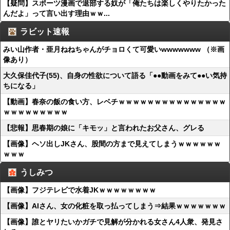
【疑問】スポーツ漫画で退部する奴が「俺たちは楽しくやりたかった
んだよ」って言い出す理由ｗｗ...
ラビット速報
みい山作者・亜月ねねちゃんがチョロくて可愛いwwwwwww （※画
像あり）
大久保佳代子(55)、自身の性欲について語る「●●動画をみて●●い気持
ちになる」
【動画】春奈の飯の食い方、レベチｗｗｗｗｗｗｗｗｗｗｗｗｗｗｗ
ｗｗｗｗｗｗｗｗｗ
【悲報】思春期の娘に「キモッ」と言われたお父さん、グレる
【画像】ヘソ出しJKさん、股間の方まで見えてしまうｗｗｗｗｗｗ
ｗｗｗ
うしみつ
【画像】フジテレビで水着JKｗｗｗｗｗｗｗｗ
【画像】AIさん、女の化粧を取っ払ってしまう⇒結果ｗｗｗｗｗｗｗ
【画像】誰とヤリたいかガチで見解が分かれる女さん4人衆、発見さ