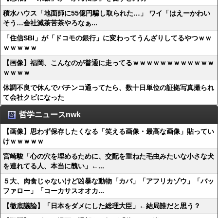
積水ハウス「地面師に55億円騙し取られた…」 ワイ「はえーかわい
そう…会社滅茶苦茶やろなぁ...
「住信SBI」が「ドコモの銀行」に変わってうんざりしてるやつｗｗ
ｗｗｗｗｗ
【画像】福岡、こんなのが普通に走ってるｗｗｗｗｗｗｗｗｗｗｗｗ
ｗｗｗｗ
体調不良で休んでパチンコ通ってたら、数十日単位の証拠写真撮られ
て会社クビになった
哲学ニュースnwk
【画像】思わず保存したくなる「笑える画像・最高な画像」貼ってい
けｗｗｗｗｗ
宮崎駿「心の穴を埋めるために、交配を重ねた毛虫みたいな小さな犬
を連れてる人、本当に醜い」←...
５大、肉食じゃないけど凶暴な動物「カバ」「アフリカゾウ」「バッ
ファロー」「コーカサスオオカ...
【徹底議論】「日本をダメにした総理大臣」←結局誰だと思う？