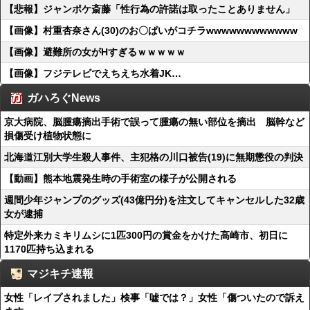
【悲報】ジャンポケ斎藤「性行為の許諾は取ったことありません」
【画像】村重杏奈さん(30)のお〇ぱいがコチラwwwwwwwwwwww
【画像】避難所の女がHすぎるｗｗｗｗｗ
【画像】フジテレビでえちえち水着JK…
ガハろぐNews
京大病院、脳腫瘍摘出手術で誤って腫瘍の無い部位を摘出 脳幹など
損傷受け植物状態に
北海道江別大学生殺人事件、主犯格の川口被告(19)に無期懲役の判決
【動画】熊本地震発生時の手術室の様子が公開される
週間少年ジャンプのグッズ(43億円分)を注文してキャンセルした32歳
女が逮捕
特定外来カミキリムシに1匹300円の賞金をかけた高崎市、初日に
1170匹持ち込まれる
マジキチ速報
女性「レイプされました」検事「嘘では？」女性「傷ついたので訴え