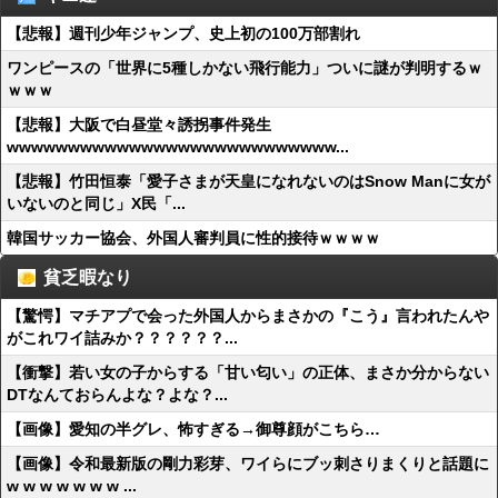
【悲報】週刊少年ジャンプ、史上初の100万部割れ
ワンピースの「世界に5種しかない飛行能力」ついに謎が判明するｗ
ｗｗｗ
【悲報】大阪で白昼堂々誘拐事件発生
wwwwwwwwwwwwwwwwwwwwwwwwwww...
【悲報】竹田恒泰「愛子さまが天皇になれないのはSnow Manに女が
いないのと同じ」X民「...
韓国サッカー協会、外国人審判員に性的接待ｗｗｗｗ
貧乏暇なり
【驚愕】マチアプで会った外国人からまさかの『こう』言われたんや
がこれワイ詰みか？？？？？？...
【衝撃】若い女の子からする「甘い匂い」の正体、まさか分からない
DTなんておらんよな？よな？...
【画像】愛知の半グレ、怖すぎる→御尊顔がこちら…
【画像】令和最新版の剛力彩芽、ワイらにブッ刺さりまくりと話題に
w w w w w w w ...