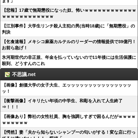
ます」
【悲報】17歳で無期懲役になった奴、怖いｗｗｗｗｗｗｗｗｗｗｗｗ
ｗｗｗｗｗｗｗｗｗｗｗｗ
【江別事件】大学生リンチ殺人主犯の男(当時18歳)に「無期懲役」の
判決
【乞食速報】メキシコ麻薬カルテルのリーダーの情報提供で39億円！
お前ら急げ！
氷河期世代の非正規、年金を払っていないので11年後には生活保護に
殺到、どうすんのこれ
不思議.net
【画像】創価大学の女子大生、エッッッッッッッッッッッッッッッ
ッ！
【衝撃画像】イキリたい年頃の中学生、和彫を入れて人生終了
⇒！！！
【画像あり】弊社の女性社員、胸を強調しすぎで困るんだがｗｗｗｗ
ｗｗｗｗｗｗ
【愕然】妻「夫から知らないシャンプーの匂いがする！変な店に行っ