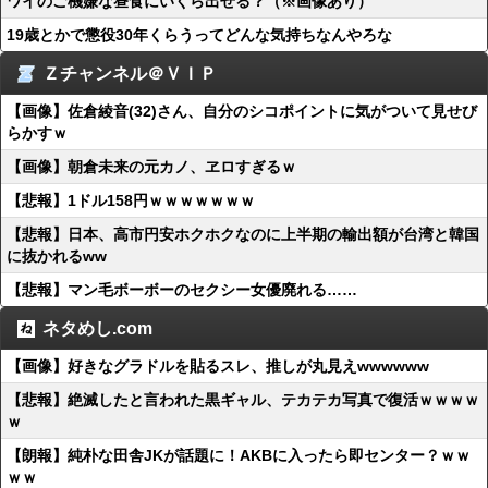
ワイのご機嫌な昼食にいくら出せる？（※画像あり）
19歳とかで懲役30年くらうってどんな気持ちなんやろな
Ｚチャンネル＠ＶＩＰ
【画像】佐倉綾音(32)さん、自分のシコポイントに気がついて見せび
らかすｗ
【画像】朝倉未来の元カノ、ヱロすぎるｗ
【悲報】1ドル158円ｗｗｗｗｗｗｗ
【悲報】日本、高市円安ホクホクなのに上半期の輸出額が台湾と韓国
に抜かれるww
【悲報】マン毛ボーボーのセクシー女優廃れる……
ネタめし.com
【画像】好きなグラドルを貼るスレ、推しが丸見えwwwwww
【悲報】絶滅したと言われた黒ギャル、テカテカ写真で復活ｗｗｗｗ
ｗ
【朗報】純朴な田舎JKが話題に！AKBに入ったら即センター？ｗｗ
ｗｗ