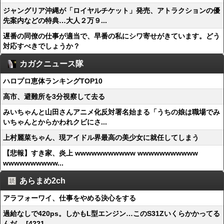
ジャングリア沖縄が「ロイヤルチケット」発売、アトラクションの優
先案内などの特典…大人２万９...
遅番の同僚の仕事が適当で、早番の私にシワ寄せがきています。どう
対応すべきでしょうか？
カガクニュース隊
ハロプロ恵体ランキングTOP10
高市、避難所を3分視察して去る
みいちゃんと山田さんアニメ化反対署名始まる「うちの娘は職場でみ
いちゃんとからかわれクビにさ...
上村麗菜ちゃん、現アイドル界最高の美少女に就任してしまう
【悲報】すき家、炎上 wwwwwwwwwww wwwwwwwwwww
wwwwwwwwww...
あらまめ2ch
アラフォーワイ、仕事をやめる決心をする
過給なしで420ps。しかもL型エンジン…このS31Zいくらかかってる
んだ… [4221...