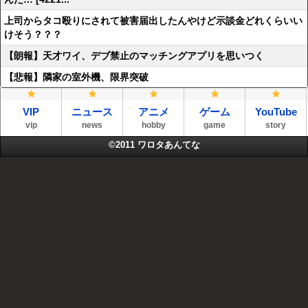
上司からタコ殴りにされて被害届出したんやけど示談金どれくらいい
けそう？？？
【朗報】天才ワイ、デブ禁止のマッチングアプリを思いつく
【悲報】隣家の室外機、限界突破
VIP
ニュース
アニメ
ゲーム
YouTube
vip
news
hobby
game
story
©2011
ワロタあんてな