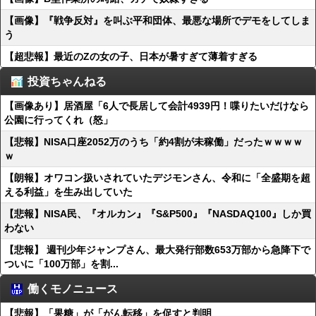
【画像】『戦争反対』を叫ぶ平和団体、最悪な場所でデモをしてしま
う
【超悲報】最近のZの女の子、日本が暑すぎて薄着すぎる
投資ちゃんねる
【画像あり】居酒屋「6人で長居して会計4939円！喋りたいだけなら
公園に行ってくれ（怒」
【悲報】NISA口座2052万のうち「約4割が未稼働」だったｗｗｗｗ
ｗ
【朗報】オワコン扱いされていたデジモンさん、令和に「全盛期を超
える利益」を生み出していた
【悲報】NISA民、『オルカン』『S&P500』『NASDAQ100』しか買
わない
【悲報】 週刊少年ジャンプさん、最大発行部数653万部から急降下で
ついに「100万部」を割...
働くモノニュース
【悲報】「果糖」が「がん転移」を促すと判明