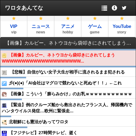
ワロタあんてな
VIP
ニュース
アニメ
ゲーム
YouTube
vip
news
hobby
game
story
【画像】カルビー、ネトウヨから袋叩きにされてしまうWWWWWWWWWWWWWWWWWWWWWWWW
【画像】カルビー、ネトウヨから袋叩きにされてしまう
WWWWWWWWWWWWWWWWWWWW...
【悲報】自信がない女子大生が相手に流されるまま犯される
彡(●)(●)「AI会社はマグロで競わないと死ぬぞ！！」←これ
【画像】こういう「膨らみかけ」のお乳ｗｗｗｗｗｗｗｗｗｗｗ
【緊迫】例のクルーズ船から救出されたフランス人、帰国機内で
ハンタウイルス発症…欧州に緊張走...
北朝鮮にも憲法があってワロタ
【フジテレビ】27時間テレビ、逝く