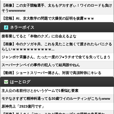
【画像】この女子競輪選手、太ももデカすぎぃ！ワイのロードも負け
そうwwwwww
【悲報】AI、京大数学の問題で大爆笑の証明を披露ｗｗｗ
ネラーボイス
接客業してると「本物のクズ」に出会えるよな
【画像】今のクソガキ共、これを見たこと無くて渡されたらパニクる
らしいｗｗｗｗｗｗｗｗｗｗｗ...
ジャンポケ斉藤さん、たった一度のフ●ラチオで全てを失ってしまう
スーパーナンペイの事件の犯人って結局誰やねん
【動画】ショートスリーパー堀さん、対面で高須幹弥にキレる
はーとログ
主人公の名前付けとかいうゲームで1番悩む要素
モテなさすぎて精神科通ってる30歳ワイのルーティンがこちらwww
原神売上「2923億円です」