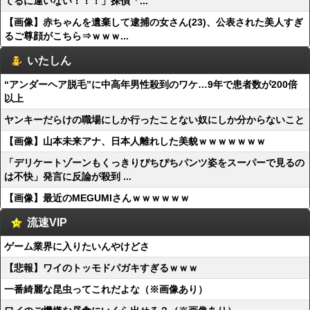
てるに違いない！！！」探偵「...
【画像】赤ちゃんを遺棄して逮捕の女さん(23)、公表された美人すぎ
るご尊顔がこちら⇒ｗｗｗ...
いたしん
“アンダーヘア脱毛”に中高年男性殺到のワケ…9年で患者数が200倍
以上
ヤンキーだらけの職場にしか行ったことない奴にしか分からないこと
【画像】山本未来アナ、日本人離れした美貌ｗｗｗｗｗｗｗ
「デリケートゾーンもくっきりぴちぴちパンツ姿をスーパーで見るの
は不快」発言に反論が殺到 ...
【画像】最近のMEGUMIさんｗｗｗｗｗｗ
流速VIP
ゲーム業界に入りたいんやけどさ
【悲報】ワイのトッモドパガキすぎるｗｗｗ
一番綺麗な昆虫ってこれだよな（※画像あり）