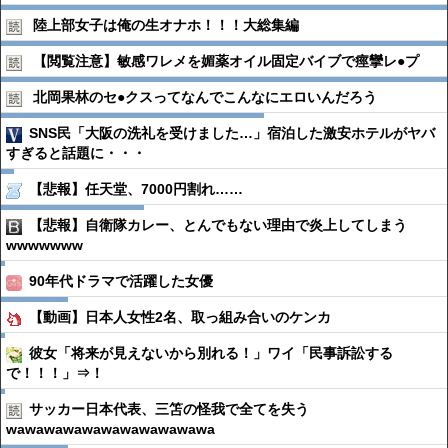
陸上部女子は俺の生オナホ！！！大総集編
【閲覧注意】敏感ワレメを媚薬オイル固定バイブで痙攣レ●︎プ
北岡果林のセ●︎クスってなんでこんなにエロいんだろう
SNS民「大阪の洗礼を受けました…」宿泊した激安ホテルがヤバ
すぎると話題に・・・
【悲報】任天堂、7000円割れ……
【悲報】自衛隊カレー、とんでもない理由で炎上してしまう
wwwwwww
90年代ドラマで活躍した女優
【動画】日本人女性2名、取っ組み合いのケンカ
彼女「将来が見えないから別れる！」ワイ「民事訴訟する
で！！！」⇒！
サッカー日本代表、三笘の怪我で全てを失う
wawawawawawawawawawawa