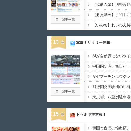
13
軍事ミリタリー速報
なぜプーチンはウクラ
15
トッポギ注意報！