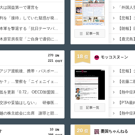
大は国益第一で運営を
韓国サッカー協会、審判を「接待」していた疑惑が発覚 →日本人２人も対象か
【悲報】中国さん、日本軍を撃退する「抗日テーマパーク」を各地で大量建設
高市総理の靖国参拝、木原官房長官「ご自身で適切に判断」
270
18
モッコスヌ～ン
221
「高収入」信じて東南アジア渡航後、携帯・パスポート奪われ監禁…韓国人の被害急増
「俺に韓国語で話すのか？」…警察を「ニイェニイェニイェ」とからかう韓国滞在外国人の投稿動画が物議
韓国で出生率が過去最低を更新「0.72」 OECD加盟国で唯一 1を下回る
【韓国】ユン大統領「交渉や妥協はしない」 研修医集団ボイコット受け
徴用被害者遺族、不二越の株主総会に出席 謝罪と賠償求める
10
20
す
憂国ちゃんねる
298