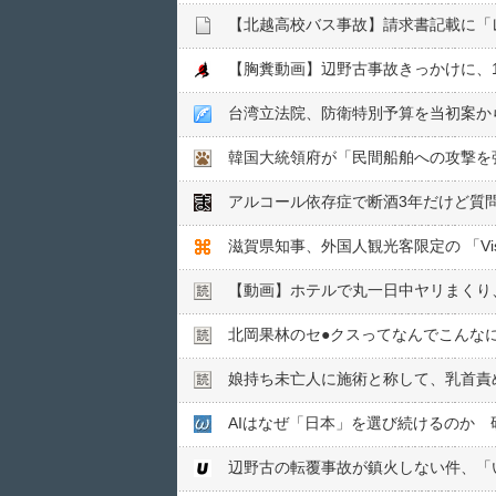
台湾立法院、防衛特別予算を当初案か
韓国大統領府が「民間船舶への攻撃を
アルコール依存症で断酒3年だけど質
滋賀県知事、外国人観光客限定の 「Vis
【動画】ホテルで丸一日中ヤリまくり
北岡果林のセ●︎クスってなんでこんな
娘持ち未亡人に施術と称して、乳首責め
AIはなぜ「日本」を選び続けるのか 
辺野古の転覆事故が鎮火しない件、「