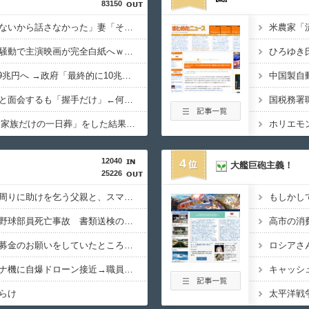
83150
ひろゆき「出馬する気ないから話さなかった」妻「それでも不誠実だろ」→離婚協議へｗｗｗｗｗ
佐藤二朗、橋本愛との騒動で主演映画が完全白紙へｗｗｗｗｗ
ひろゆき
防衛費、過去最大の8.9兆円へ →政府「最終的に10兆円規模になる可能性」
高市総理、被爆体験者と面会するも「握手だけ」←何のために会うんだよ…
国税務署
VTuberさん、祖母の「家族だけの一日葬」をした結果ｗｗｗｗｗｗｗ
12040
4
大艦巨砲主義！
25226
中国人の子供が溺れ、周りに助けを乞う父親と、スマホを向けてインプレ稼ぎの見物人
もしかし
【広島】廿日市の中学野球部員死亡事故 書類送検の医師、別人のCT画像で診察した疑い 頭部出血に気づかなかった可能性
高市の消
共産党「熊本地震救援募金のお願いをしていたところ、中指を立てられました。嫌がらせ酷い」
ロシアさ
ドイツ空港のウクライナ機に自爆ドローン接近→職員が蹴り落とす→偶然起爆装置が壊れセーフ
らけ