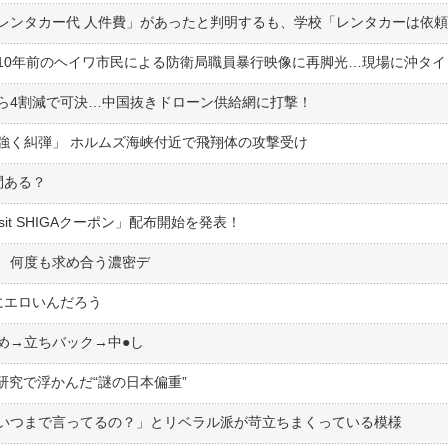
ら4割減で可決…中国抜きドローン供給網に打撃！
強く糾弾」 ホルムズ海峡付近で飛翔体の攻撃受け
問ある？
it SHIGAクーポン」配布開始を発表！
、何度も求め合う濃密デ
にエロいんだろう
→立ちバック→中●︎し
研究で浮かんだ“謎の日本偏重”
いつまで言ってるの？」とリベラル派が苛立ちまくっている模様