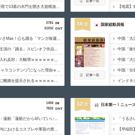
【PICK】三峡ダム、豪雨で13基の水門を開き大規模放流開始か 下流の工場地帯に洪水流入で崩壊はじまる
2781
10
国家総動員報
21032
【朗報】AmazonのアツさMax！心も踊る「マンガ毎週末セール（50%還元）」2日目襲来！
【悲報】佐藤二朗さん主演の「踊る」スピンオフ作品、結局撮影中止が決定ｗｗｗｗｗｗｗｗｗ
【悲報】「外国人受け入れ反対」大幅増ｗｗｗｗｗｗｗｗｗｗｗｗｗｗｗｗｗｗ
『ちいかわ』が巨大“キャラコンテンツ”になった理由ｗｗｗｗｗｗｗｗｗｗｗ
【悲報】ひろゆき、妻に離婚を提示されるｗｗｗｗｗｗｗｗｗｗｗｗｗｗｗｗ
1459
12
日本第一！ニュー
7832
【カミツキ悲報】立憲・蓮舫「蓮舫だから叩いていい、との報道に何度も向き合ってきました」→ツッコミ殺到
【英断】靖国神社、境内におけるコスプレや軍装の禁止を発表「厳粛で神聖なる場所」