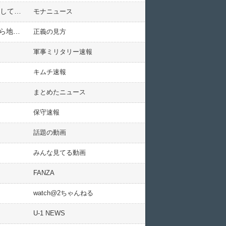
【北越高校バス事故】請求書記載に「レンタカー代 人件費」があったと判明するも、学校「レンタカーは依頼していない」「蒲原鉄道を信頼していた」と被害者アピール
モナニュース
【胸糞動画】辺野古事故きっかけに、10年前のヘイワ市民による防衛局職員暴行映像に再脚光…現場に沖タイら地元記者が居合わせるも克明に報じられず
正義の見方
軍事ミリタリー速報
キムチ速報
まとめたニュース
保守速報
話題の動画
みんな見てる動画
FANZA
watch@2ちゃんねる
U-1 NEWS