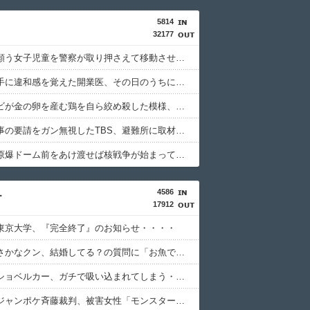
5814
32177
「平和を願う女子児童を警察が取り押さえて移動させた」と市民団体が告発、「児童……どこ？」とガチで困惑する人が続出
自宅で左手に違和感を覚えた開業医、その日のうちに両足が動かなくなり入院すると……
フジテレビが金の卵を産む鶏を自ら絞め殺した模様、社運を賭けたドル箱コンテンツが御蔵入りになってしまい……
熊本県知事の要請をガン無視したTBS、避難所に取材班が押し入ってプライバシーに全く配慮しない報道を……
「私達が原爆ドーム前をあけ渡せば核戦争が始まってしまう」と訴える市民団体、それを聞いた被爆3世の人が……
4586
ー
17912
東京大学、『完全終了』のお知らせ・・・・
【衝撃】さかなクン、結婚してる？の質問に「お魚で幸せ」と答えた結果ｗｗｗ
【悲報】ショベルカー、ガチで吸い込まれてしまう・・・・・
【物議】ジャンポケ斉藤裁判、被害女性「モンスター」斉藤被告「同意と思ってた」←これどっちが勝つの？