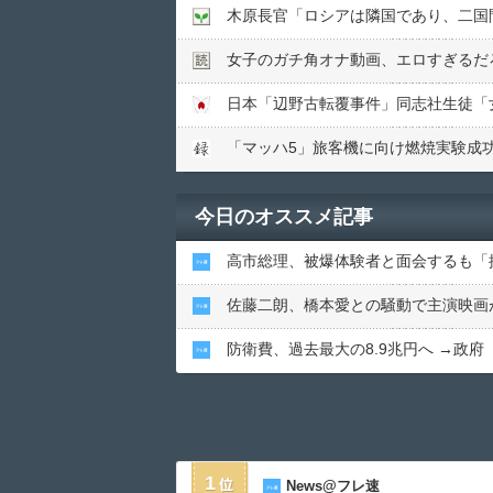
木原長官「ロシアは隣国であり、二国
女子のガチ角オナ動画、エロすぎるだ
「マッハ5」旅客機に向け燃焼実験成
今日のオススメ記事
高市総理、被爆体験者と面会するも「
佐藤二朗、橋本愛との騒動で主演映画
防衛費、過去最大の8.9兆円へ →政
1
News@フレ速