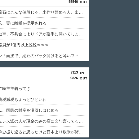
55546
米農家「流石にこんな値段じゃ、米作り辞める人、出るんじゃないかなあ？？」
氏、妻に離婚を提示される
中国製自動車、不具合によりドアが勝手に開いてしまう件
職員が1億円以上脱税ｗｗｗ
ホリエモン「面接で、納豆のパック開けると薄いフィルム入ってるけどあれなんのためか教えてって聞くわけ」
7113
9826
て民主主義ってさ…
費税減税ちょっとひどいわ
ん、国民の財産を没収しはじめる
キャッシュレス派の人が現金のみの店に文句言ってるのってどう思う？
太平洋戦争史振り返ると思ったけど日本より欧米が諸悪の根源やん