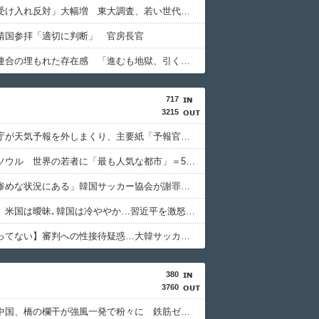
「外国人受け入れ反対」大幅増 東大調査、若い世代で多く
靖国参拝「適切に判断」 官房長官
中道改革連合の埋もれた存在感 「進むも地獄、引くも地獄」3党合流で浮上できるのか⋯有楽町駅前に数百人の支持者ら
717
3215
韓国気象庁が天気予報を外しまくり、主要紙「予報官らの資質問題」と酷評
【韓国】ソウル 世界の若者に「最も人気な都市」＝5年連続1位
「まさに惨めな状況にある」韓国サッカー協会が謝罪文を公表
【竹外交】米国は曖昧､韓国は冷ややか…習近平を激怒させた高市発言に｢無言の支持｣を示した国の大胆な手法
【今はやってない】審判への性接待疑惑…大韓サッカー協会が声明「現在は一切発生していない」
380
3760
【悲報】中国、橋の欄干が強風一発で粉々に 鉄筋ゼロ 当局「接着剤でくっつけただけ」「正常で、品質問題はない」