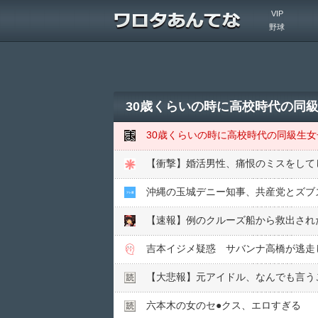
VIP
野球
30歳くらいの時に高校時代の同
30歳くらいの時に高校時代の同級生
【衝撃】婚活男性、痛恨のミスをして
沖縄の玉城デニー知事、共産党とズブ
【速報】例のクルーズ船から救出され
吉本イジメ疑惑 サバンナ高橋が逃走
【大悲報】元アイドル、なんでも言う
六本木の女のセ●︎クス、エロすぎる