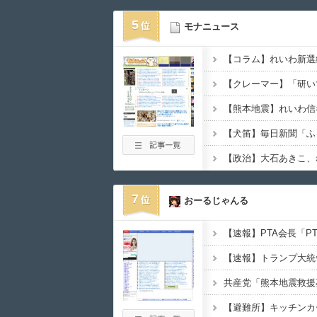
5
モナニュース
7
おーるじゃんる