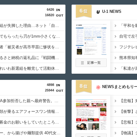
6426
6
U-1 NEWS
16820
【コラム】れいわ新選組が失脚した理由…ネット「自分達自身がカルト化していることに気づかなかったことが失敗の原因」
【クレーマー】「研いでもらったら刃が1mm小さくなった」 刃物店「刃の欠けを直して研ぎ上げる以上、物理的に鉄が削れてサイズが変わるのは当たり前なんですが…」
【熊本地震】れいわ信者「被災者が高市早苗に惨状を訴えようとしたら男に阻止された！」 ネット「“日蓮大聖人”だの叫んでるカルト信者を近づけないようにしてるだけ」
【犬笛】毎日新聞「ふるさと納税の返礼品に『戦闘機の清掃体験』」→サヨク発狂「徴兵制ガー！」…ネット「どういう論理構造を立てた結果その思考に至ったんだ？」
【政治】大石あきこ、れいわ新選組を離党して活動休止…「スジは通します」とは何だったのか
4898
8
NEWSまとめもり
25944
【速報】PTA会長「PTA参加拒否した親へ最終警告。こうなってもいい？」問題になりすぎて即撤回
【悲報】
【速報】トランプ大統領が乗るエアフォースワン情報漏洩事件、流出元はバイデン政権の空軍長官と判明「アクセス権を取り消す」
共産党「熊本地震救援募金のお願いをしていたところ、中指を立てられました。中指がメガネに当たり、危うく怪我をするところでした」
【避難所】キッチンカー、から揚げや麺類提供 40代女性「最高、パン中心の生活には飽き飽きしていて、野菜不足も感じていた」→時事通信タイトル「パンに飽き飽き」