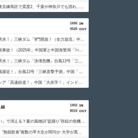
【地震】東京練馬区で震度2、千葉や神奈川でも揺れ…お前ら気付いた？
1695
4526
中国「大洪水！」三峡ダム「9門開放！（全力放流」中国都市「三峡沿線の道路水没」中国政府「高速道路封鎖！」中国ダム「緊急放流に合わせて開門（土砂崩れ発生」→
中国「衝突事故！（2025年」中国軍と中国海警局「ﾌｨﾘﾋﾟﾝ船の追跡中に衝突！（8/11」中国「2人死亡」中国政府「1年間隠蔽」日本「隠蔽された事実報道！（2026年」→
中国「大洪水！」三峡ダム「決壊危機」台風13号「三峡直撃確定」日本「最も強い勢力で接近！（伊勢湾台風級」台風13号と15号「中国本土でぶつかり合う（前代未聞」→
中国「台風接近！」台風13号「三峡直撃予測」中国「上流大洪水！（三峡上流」中国都市「8/5の映像（動画」三峡ダム「緊急放流（決壊危機」中国「下流大水害（震え声」→
インドネシア「高速鉄道！」中国「大赤字！」インドネシア「運営会社の株式購入！（負債対策」中国「はい（巨額負債」インドネシア「700km延伸計画！（実質中止」→
1402
ス録
8016
「うるさい」で消える？夏の風物詩”盆踊り”存続の危機 会場数は20年で半減 騒音対策で”サイレント盆ダンス”も
【早稲田】”無銭飲食”複数の早大生が関与か 大学が異例の注意喚起