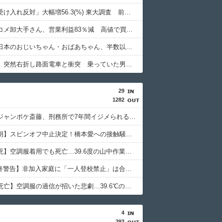
「外国人受け入れ反対」大幅増56.3(%) 東大調査 前回から20ポイント以上の爆増
【悲報】コメ卸大手さん、営業利益83％減 高値で買い込んだ米が売れず「損切り祭り」開幕へ
【朗報】日本のおじいちゃん・おばあちゃん、半数以上がSNSを使いこなしていたｗｗｗｗｗ
【鹿児島】突然右折し路面電車と衝突 乗っていた男女3人は車を放置しダッシュで逃走中
29
1282
【悲報】ジャンポケ斎藤、刑務所で7年間イジメられることが確定
【佐藤二朗】スピンオフ中止決定！橋本愛への接触騒動でフジが断念
【熱中症死】空調服着用でも死亡…39.6度の山中作業、対策の限界
【PTA最終警告】非加入家庭に「一人登校禁止」は合法か？法的根拠を徹底検証
【熱中症死亡】空調服の過信が招いた悲劇…39.6℃の現場で何が？
4
293