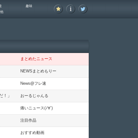
能
趣味
他
まとめたニュース
NEWSまとめもりー
News@フレ速
だ！」
おーるじゃんる
痛いニュース(ﾉ∀`)
注目作品
おすすめ動画