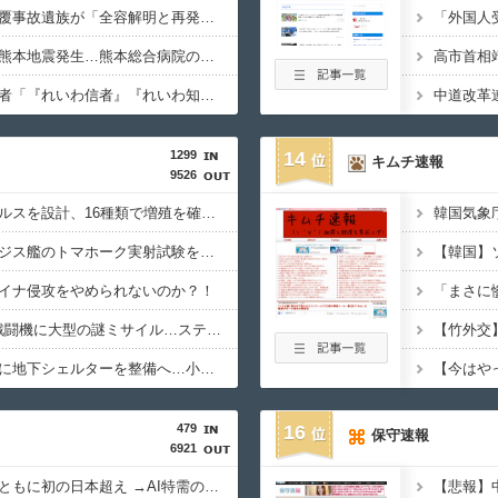
【拡散希望】辺野古転覆事故遺族が「全容解明と再発防止を求める会」設立 継続的に活動するためと説明、クラファン立ち上げも準備
【必見動画】手術中に熊本地震発生…熊本総合病院の例のカメラ映像、ノーカットver.が公開される
高市首相
【いのち】れいわ支持者「『れいわ信者』『れいわ知能』は差別的。放送禁止用語にすべき。オールドメディアは配慮を」→かわりにピッタリの名称が爆誕してしまうw
1299
14
キムチ速報
9526
AIが自然界にないウイルスを設計、16種類で増殖を確認…米スタンフォード大！
中国国防省、海自イージス艦のトマホーク実射試験を批判「国際社会は新型軍国主義を団結して阻止を」！
イナ侵攻をやめられないのか？！
飛行開発実験団のF-2戦闘機に大型の謎ミサイル…ステルス性と射程1000kmを誇る「最新鋭の空母キラー」か？！
東京都、八重洲駐車場に地下シェルターを整備へ…小池知事「弾道ミサイル攻撃から都民の命と財産守る」！
479
16
保守速報
6921
韓国と台湾の輸出額、ともに初の日本超え →AI特需の恩恵で差