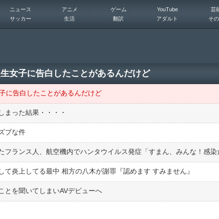
ニュース
アニメ
ゲーム
YouTube
芸
サッカー
生活
翻訳
アダルト
その
級生女子に告白したことがあるんだけど
女子に告白したことがあるんだけど
しまった結果・・・・
ズブな件
たフランス人、航空機内でハンタウイルス発症「すまん、みんな！感染
して炎上してる最中 相方の八木が謝罪『認めます すみません』
ことを聞いてしまいAVデビューへ