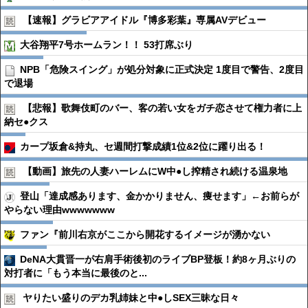
【速報】グラビアアイドル『博多彩葉』専属AVデビュー
大谷翔平7号ホームラン！！ 53打席ぶり
NPB「危険スイング」が処分対象に正式決定 1度目で警告、2度目
で退場
【悲報】歌舞伎町のバー、客の若い女をガチ恋させて権力者に上
納セ●︎クス
カープ坂倉&持丸、セ週間打撃成績1位&2位に躍り出る！
【動画】旅先の人妻ハーレムにW中●︎し搾精され続ける温泉地
登山「達成感あります、金かかりません、痩せます」←お前らが
やらない理由wwwwwww
ファン『前川右京がここから開花するイメージが湧かない
DeNA大貫晋一が右肩手術後初のライブBP登板！約8ヶ月ぶりの
対打者に「もう本当に最後のと...
ヤりたい盛りのデカ乳姉妹と中●︎しSEX三昧な日々