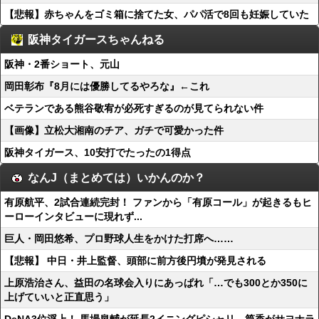
【悲報】赤ちゃんをゴミ箱に捨てた女、パパ活で8回も妊娠していた
阪神タイガースちゃんねる
阪神・2番ショート、元山
岡田彰布『8月には優勝してるやろな』←これ
ベテランである熊谷敬宥が必死すぎるのが見てられない件
【画像】立松大湘南のチア、ガチで可愛かった件
阪神タイガース、10安打でたったの1得点
なんJ（まとめては）いかんのか？
有原航平、2試合連続完封！ ファンから「有原コール」が起きるもヒ
ーローインタビューに現れず...
巨人・岡田悠希、プロ野球人生をかけた打席へ……
【悲報】 中日・井上監督、頭部に前方後円墳が発見される
上原浩治さん、益田の名球会入りにあっぱれ「…でも300とか350に
上げていいと正直思う」