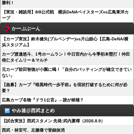
勝利！
【実況・雑談用】8/8公式戦 横浜DeNAベイスターズvs広島東洋カ
ープ
かーぷぶーん
【カープ実況】鈴木健矢(ブルペンデー)vs片山皓心【広島-DeNA/横
浜スタジアム】
カープ渡邉悠斗、1号ホームラン！中日宮内から今季初本塁打！仲田
侑仁タイムリー＆マルチ
元カープ前田智徳が小園に喝！「自分のバッティングが確立できてい
ない」
【急募】カープ『暗黒時代一歩手前』を現状打破するために何が必
要？
広島カープ名物『ドラ1公言』←誰が候補？
やみ速@西武まとめ
【試合実況】西武スタメン 先発:武内夏暉（2026.8.9）
西武・林安可、左膝痛で登録抹消