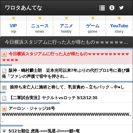
ワロタあんてな
VIP
ニュース
アニメ
ゲーム
YouTube
vip
news
hobby
game
story
今日横浜スタジアムに行った人が得たものｗｗｗｗｗｗｗｗｗｗｗｗｗｗ
今日横浜スタジアムに行った人が得たものｗｗｗｗｗｗｗｗｗｗ
ｗｗｗｗ
阪神・嶋村麟士朗 近本光司以来7年ぶりの代打プロ1号に喜び爆
発「ファンの声援で背中を押され...
娘持ち未亡人に施術と称して、乳首責め→立ちバック→中●︎し
【二軍試合実況】ヤクルトvsロッテ 5/12/12:30
アーロン・ジャッジ16号
WWWWWWWWWWWWWWWWWWWWWWWWWWWWWWWWW..
.
5/12セ順位 虎燕-===兎星-//====鯉=竜