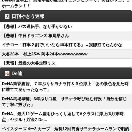
DeNA3位浮上！ 馬場皐輔が延長2イニングピシャリ、筒香がサヨナラ
ホームラン！！
日刊やきう速報
【悲報】バス運転手、なり手がいない
【悲報】中日ドラゴンズ 根尾昂さん
イチロー「打率２割でいいなら40本打てる」←実際打てたんかな
大谷26本 村上25本 岡本24本wwwwwwwww
【悲報】最近の大谷走塁ミス
De速
DeNA筒香嘉智、７年ぶりサヨナラ打＆３位浮上「あの景色を見た時
に勝てて良かったなって」
DeNA馬場皐輔、3年ぶり白星 サヨナラ呼び込む好投「自分を信じ
て丁寧に投げた」
DeNA、最大11ゲーム差をひっくり返してAクラスに浮上(6月末時
点：ヤクルト貯金7 De...
ベイスターズ 4ー3 カープ 延長12回筒香サヨナラホームランで劇的