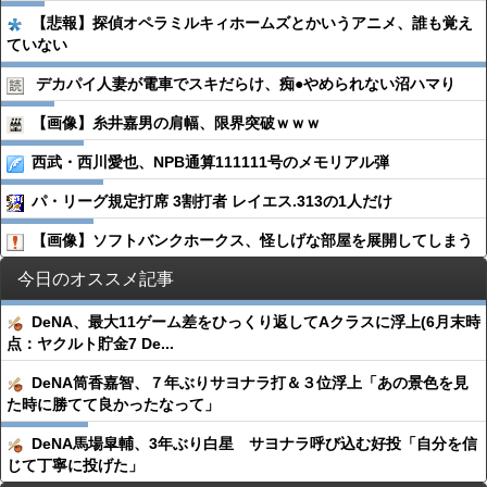
【悲報】探偵オペラミルキィホームズとかいうアニメ、誰も覚え
ていない
デカパイ人妻が電車でスキだらけ、痴●︎やめられない沼ハマり
【画像】糸井嘉男の肩幅、限界突破ｗｗｗ
西武・西川愛也、NPB通算111111号のメモリアル弾
パ・リーグ規定打席 3割打者 レイエス.313の1人だけ
【画像】ソフトバンクホークス、怪しげな部屋を展開してしまう
今日のオススメ記事
DeNA、最大11ゲーム差をひっくり返してAクラスに浮上(6月末時
点：ヤクルト貯金7 De...
DeNA筒香嘉智、７年ぶりサヨナラ打＆３位浮上「あの景色を見
た時に勝てて良かったなって」
DeNA馬場皐輔、3年ぶり白星 サヨナラ呼び込む好投「自分を信
じて丁寧に投げた」