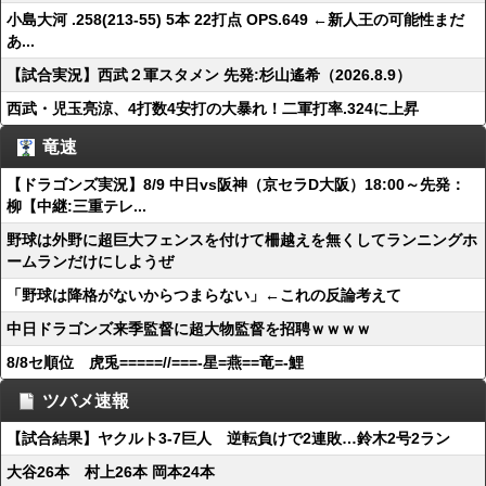
小島大河 .258(213-55) 5本 22打点 OPS.649 ←新人王の可能性まだ
あ...
【試合実況】西武２軍スタメン 先発:杉山遙希（2026.8.9）
西武・児玉亮涼、4打数4安打の大暴れ！二軍打率.324に上昇
竜速
【ドラゴンズ実況】8/9 中日vs阪神（京セラD大阪）18:00～先発：
柳【中継:三重テレ...
野球は外野に超巨大フェンスを付けて柵越えを無くしてランニングホ
ームランだけにしようぜ
「野球は降格がないからつまらない」←これの反論考えて
中日ドラゴンズ来季監督に超大物監督を招聘ｗｗｗｗ
8/8セ順位 虎兎=====//===‐星=燕==竜=‐鯉
ツバメ速報
【試合結果】ヤクルト3-7巨人 逆転負けで2連敗…鈴木2号2ラン
大谷26本 村上26本 岡本24本