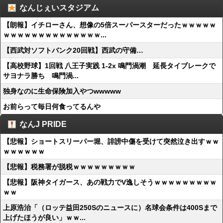
なんじぇいスタジアム
【朗報】イチローさん、想像の5倍スーパースターだったｗｗｗｗｗ
ｗｗｗｗｗｗｗｗｗｗｗｗｗｗ...
【西武対ソフトバンク20回戦】西武の守備…
【高校野球】1回戦 八王子実践 1-2x 鳴門渦潮 延長タイブレークで
サヨナラ勝ち 鳴門渦...
独身なのに生命保険加入やつwwwww
お前らって毎日何食ってるんや
なんJ PRIDE
【悲報】ショートスリーパー堀、誹謗中傷を受けて突然泣き出すｗｗ
ｗｗｗｗｗｗ
【悲報】税務署が脱税ｗｗｗｗｗｗｗｗｗ
【悲報】阪神タイガース、あの戦力でV逸しそうｗｗｗｗｗｗｗｗｗ
ｗｗ
上原浩治「（ロッテ益田250Sのニュースに）名球会条件は400Sまで
上げたほうが良い」ｗｗ...