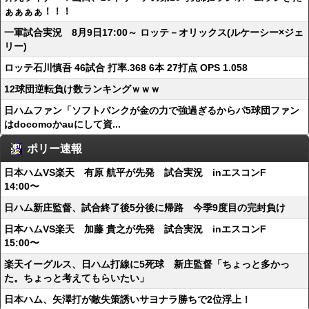
ぁぁぁぁ！！！
一軍試合実況 8月9日17:00～ ロッテ－オリックス(ルケーシー×ジェ
リー)
ロッテ石川慎吾 46試合 打率.368 6本 27打点 OPS 1.058
12球団逆転負け数ランキングｗｗｗ
日ハムファン「ソフトバンクが金の力で強過ぎるからパ5球団ファン
はdocomoかauにして資...
ポリー速報
日本ハムVS楽天 有原 航平が先発 試合実況 inエスコンF
14:00〜
日ハム新庄監督、試合終了後5分後に帰路 今季9度目の完封負け
日本ハムVS楽天 加藤 貴之が先発 試合実況 inエスコンF
15:00〜
楽天イーグルス、日ハム打線に5死球 新庄監督「ちょっと多かっ
た。ちょっと考えてもらいたい」
日本ハム、矢澤打が敵失策誘いサヨナラ勝ちで2位浮上！