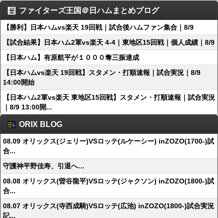
ファイターズ王国＠日ハムまとめブログ
【勝利】日本ハムvs楽天 19回戦｜試合後ハムファン集合｜8/9
【試合結果】日本ハム2軍vs楽天 4-4｜東地区15回戦｜個人成績｜8/9
【日本ハム】有原航平が１０００奪三振達成
【日本ハムvs楽天 19回戦】スタメン・打順速報｜試合実況｜8/9
14:00開始
【日本ハム2軍vs楽天 東地区15回戦】スタメン・打順速報｜試合実況
｜8/9 13:00開...
ORIX BLOG
08.09 オリックス(ジェリー)VSロッテ(ルケーシー) inZOZO(1700-)試
合...
守護神平野佳寿、引退へ…
08.08 オリックス(曽谷龍平)VSロッテ(ジャクソン) inZOZO(1800-)試
合...
08.07 オリックス(寺西成騎)VSロッテ(広池) inZOZO(1800-)試合実況
記...