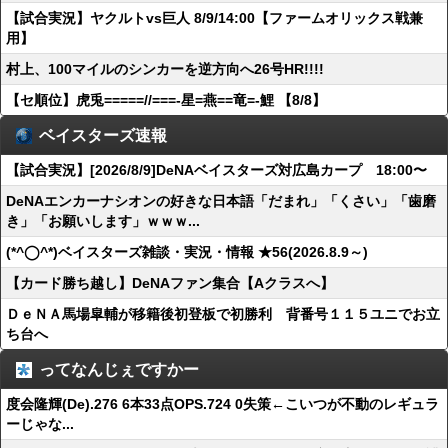
【試合実況】ヤクルトvs巨人 8/9/14:00【ファームオリックス戦兼
用】
村上、100マイルのシンカーを逆方向へ26号HR!!!!
【セ順位】虎兎=====//===‐星=燕==竜=‐鯉 【8/8】
ベイスターズ速報
【試合実況】[2026/8/9]DeNAベイスターズ対広島カープ 18:00〜
DeNAエンカーナシオンの好きな日本語「だまれ」「くさい」「歯磨
き」「お願いします」ｗｗｗ...
(*^◯^*)ベイスターズ雑談・実況・情報 ★56(2026.8.9～)
【カード勝ち越し】DeNAファン集合【Aクラスへ】
ＤｅＮＡ馬場皐輔が移籍後初登板で初勝利 背番号１１５ユニでお立
ち台へ
ってなんじぇですかー
度会隆輝(De).276 6本33点OPS.724 0失策←こいつが不動のレギュラ
ーじゃな...