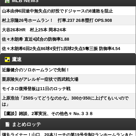
MLB NEWS
山本由伸6回途中無失点の好投でドジャースの8連敗を阻止
村上宗隆26号ホームラン！ 打率.237 26本塁打 OPS.908
大谷26本HR 村上25本 岡本24本
佐々木朗希 直近4試合の防御率1.88
佐々木朗希6回2失点86球4安打1四球2失点5奪三振 防御率4.54
鷹速
近藤健介のソロホームランで先制！
栗原陵矢がアレルギー症状で西武戦欠場
モイネロ復帰登板は11日のロッテ戦
上原浩治「250Sってどうなのかな。300か350に上げてもいいので
は」
【鷹談】雑談、2軍実況、その他色々 No.３３８
まとめロッテ
弾丸ライナー！山口、20本リーチの第19号先制2ランホームランきた