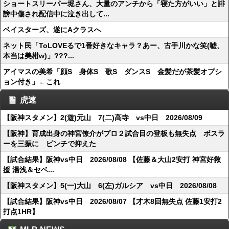
ショートスリーパー堀さん、大量のアンチから「寝た方がいい」と誹
謗中傷され配信中に泣き出して...
ベイスターズ、遂にAクラスへ
ネット民「ToLOVEるで1番好きなキャラ？あー、古手川かな笑(嘘、
本当は美柑w)」???...
アイマスの美希「顔S 身体S 歌S ダンスS 金髪だが茶髪オプシ
ョン付き」←これ
虎速
【阪神スタメン】2(遊)元山 7(二)高寺 vs中日 2026/08/09
【阪神】育成出身の神宮僚介がプロ２試合目の登板も無失点 ボスラ
ーを三振に ピンチで抑えた
【試合結果】阪神vs中日 2026/08/08 【佐藤＆大山2安打 神宮好救
援 湯浅＆セベ...
【阪神スタメン】5(一)大山 6(左)ガルシア vs中日 2026/08/08
【試合結果】阪神vs中日 2026/08/07 【才木8回無失点 佐藤1安打2
打点1HR】