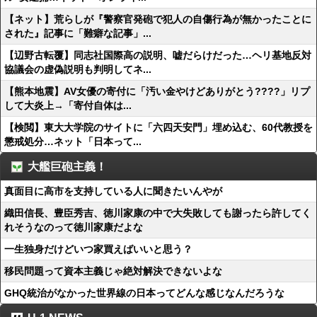
【ネット】荒らしが『警察官発砲で犯人の自傷行為が無かったことに
された』記事に「難癖な記事」...
【辺野古転覆】同志社国際高の説明、嘘だらけだった…ヘリ基地反対
協議会の虚偽説明も判明してネ...
【熊本地震】AV女優の寄付に「汚い金やけどありがとう????」リプ
して大炎上→「寄付自体は...
【検閲】東大大学院のサイトに「六四天安門」埋め込む、60代教授を
懲戒処分…ネット「日本って...
大艦巨砲主義！
真面目に高市を支持している人に聞きたいんやが
織田信長、豊臣秀吉、徳川家康の中で大失敗しても謝ったら許してく
れそうなのって徳川家康だよな
一生独身だけどいつ家買えばいいと思う？
移民問題って資本主義じゃ絶対解決できないよな
GHQ統治がなかった世界線の日本ってどんな感じなんだろうな