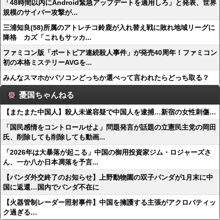
「48時間以内にAndroid緊急アップデートを適用しろ」と発表、世界
規模のサイバー攻撃が...
三浦知良(58)所属のアトレチコ鈴鹿が入れ替え戦に敗れ地域リーグに
降格 カズ「これもサッカ...
ファミコン版「ポートピア連続殺人事件」が発売40周年！ファミコン
初の本格ミステリーAVGを...
みんなスマホかパソコンどっちか選べって言われたらどっち取る？
憂国ちゃんねる
【またまた中国人】殺人未遂容疑で中国人を逮捕…新宿の女性刺傷…
「国民感情をコントロールせよ」問題発言が話題の立憲民主党の岡田
氏、削除しても削除しても動画...
「2026年は大暴落が起こる」中国の御用投資家ジム・ロジャーズさ
ん、一か八か日本凋落を予言...
【パンダ外交終了のお知らせ】上野動物園の双子パンダが1月末に中
国に返還…国内でパンダ不在に
【火器管制レーダー照射事件】中国を擁護する主張がアクロバティッ
ク過ぎる…