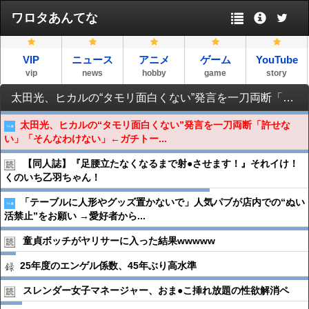
ワロタあんてな
VIP
ニュース
アニメ
ゲーム
YouTube
vip
news
hobby
game
story
太田光、ヒカルの“タモリ面白くない”発言を一刀両断「許せない」「そんなわけない」←ガチトーンで草
太田光、ヒカルの“タモリ面白くない”発言を一刀両断「許せな
い」「そんなわけない」←ガチトー...
【同人誌】『足腰立たなくなるまで射●︎させます！』それイけ！
くのいち乙羽ちゃん！
「テーブルに人形やグッズ置かないで」人気パブが店内での“ぬい
活禁止”をお願い →愛好者から...
童貞ボッチがヤリサーに入った結果wwwww
25年度のエンゲル係数、45年ぶり高水準
スレンダー女子マネージャー、おま●︎こ挿れ放題の性欲解消ペ