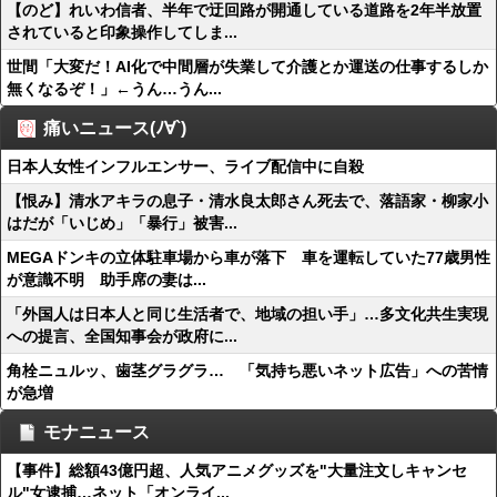
【のど】れいわ信者、半年で迂回路が開通している道路を2年半放置
されていると印象操作してしま...
世間「大変だ！AI化で中間層が失業して介護とか運送の仕事するしか
無くなるぞ！」←うん…うん...
痛いニュース(ﾉ∀`)
日本人女性インフルエンサー、ライブ配信中に自殺
【恨み】清水アキラの息子・清水良太郎さん死去で、落語家・柳家小
はだが「いじめ」「暴行」被害...
MEGAドンキの立体駐車場から車が落下 車を運転していた77歳男性
が意識不明 助手席の妻は...
「外国人は日本人と同じ生活者で、地域の担い手」…多文化共生実現
への提言、全国知事会が政府に...
角栓ニュルッ、歯茎グラグラ… 「気持ち悪いネット広告」への苦情
が急増
モナニュース
【事件】総額43億円超、人気アニメグッズを"大量注文しキャンセ
ル"女逮捕…ネット「オンライ...