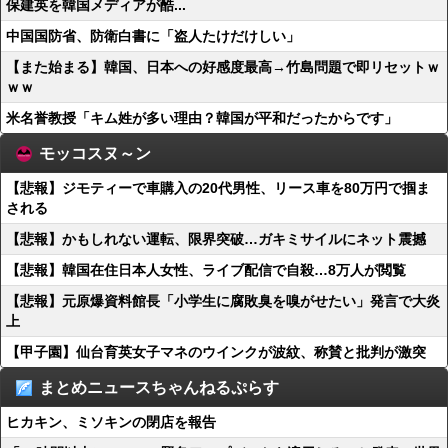
保建英を韓国メディアが酷...
中国国防省、防衛白書に「盗人たけだけしい」
【また始まる】韓国、日本への好感度最高→竹島問題で即リセットｗ
ｗｗ
米名誉教授「キム姓が多い理由？韓国が平和だったからです」
モッコスヌ～ン
【悲報】ジモティーで車購入の20代男性、リース車を80万円で掴ま
される
【悲報】かもしれない運転、限界突破…ガキミサイルにネット震撼
【悲報】韓国在住日本人女性、ライブ配信で自殺…8万人が閲覧
【悲報】元原爆資料館長「小学生に腐敗臭を嗅がせたい」発言で大炎
上
【甲子園】仙台育英女子マネのウインクが波紋、称賛と批判が激突
まとめニュースちゃんねるぷらす
ヒカキン、ミソキンの閉店を報告