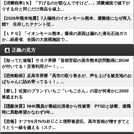
【消費税率1％】「下げるのが筋なんですけど…」消費減税で値下が
りする分と同じだけ商品を値上...
【2026年熊本地震】7人犠牲のイオンモール熊本、避難後になぜ再入
館? 生存したテナント従...
【ＬＰＧ】「イオンモール熊本」爆発の原因は漏れた液化石油ガス
か…経産省、全国の大規模施設で...
正義の見方
【知ってた速報】サヨク界隈「首相官邸の高市熊本訪問動画にBGM
が付いてる！災害利用ガー！」...
【恐怖動画】反高市界隈「高市の取り巻きが、声を上げる被災地のお
ばちゃんに詰め寄ってるぅ！」...
【察し】佐賀のブランドいちご「いちごさん」の苗が何者かに2000
株盗まれる
【隠蔽体質】NHK職員が番組出演者から性被害 PTSDと診断、復職
時に異動希望かなわず3年...
【悲報】ナフサ6月ﾂﾑﾂﾑおじこと境野春彦氏、高市首相が憎すぎてと
うとう一線を越える（スク...