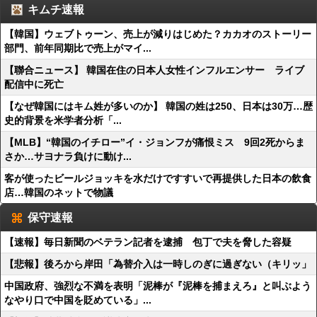
キムチ速報
【韓国】ウェブトゥーン、売上が減りはじめた？カカオのストーリー
部門、前年同期比で売上がマイ...
【聯合ニュース】 韓国在住の日本人女性インフルエンサー ライブ
配信中に死亡
【なぜ韓国にはキム姓が多いのか】 韓国の姓は250、日本は30万…歴
史的背景を米学者分析「...
【MLB】“韓国のイチロー”イ・ジョンフが痛恨ミス 9回2死からま
さか…サヨナラ負けに動け...
客が使ったビールジョッキを水だけですすいで再提供した日本の飲食
店…韓国のネットで物議
保守速報
【速報】毎日新聞のベテラン記者を逮捕 包丁で夫を脅した容疑
【悲報】後ろから岸田「為替介入は一時しのぎに過ぎない（キリッ」
中国政府、強烈な不満を表明「泥棒が『泥棒を捕まえろ』と叫ぶよう
なやり口で中国を貶めている」...