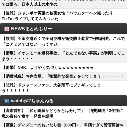
ては困る。日本人以上の水準の...
【速報】ジャンポケ斉藤の被害女性「バウムクーヘン売ったり
TikTokライブしててムカついた...
NEWSまとめもりー
【疑問】羽田空港近くで全日空機が衝突防止装置で作動回避。これで
「ニアミスではない」ってマジ...
【衝撃】イオンモール爆発事故、『とんでもない事実』が判明してし
まう・・・・・・
【衝撃】NHK、ようやく気づくｗｗｗｗｗｗｗｗｗ
【消費減税】お弁当屋、『衝撃的な発言』をしてしまう・・・・・・
【悲報】ドジャースファン、大谷翔平にブチギレてしま
う！！！！！！
watch@2ちゃんねる
【高市首相】「私が総裁かどうかとは分けて」 消費減税「2年後に
私の責任で戻す」発言を説明
【画像】ディズニーのおいなり巻（600円）、卑猥すぎて賛否両論ｗ