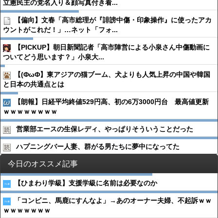
立憲民主の党名入り＆顔写真付き看...
【偏向】文春「高市総理が『誹謗中傷・印象操作』に使ったアカ
ウントがこれだ！」…ネット「フォ...
【PICKUP】朝日新聞記者「高市陣営による小泉さん中傷動画に
ついてどう思います？」小泉大...
【(ΦωΦ】東アジアの猫ブーム、犬よりも人気上昇の中国や韓国
と日本の共通点とは
【朗報】日経平均終値529円高、初の6万3000円台 最高値更新
ｗｗｗｗｗｗｗｗ
営業部エースの生保レディ、やっぱりそういうことだった
ハプニングバー人妻、群がる男たちに夢中になってた
今日のオススメ記事
【ひまわり学級】支援学級に名前は必要なのか
「コンビニ、馬鹿にすんなよ」→あのオーナー夫婦、不起訴ｗｗ
ｗｗｗｗｗｗｗ