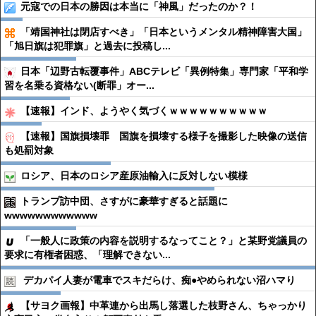
元寇での日本の勝因は本当に「神風」だったのか？！
「靖国神社は閉店すべき」「日本というメンタル精神障害大国」
「旭日旗は犯罪旗」と過去に投稿し...
日本「辺野古転覆事件」ABCテレビ「異例特集」専門家「平和学
習を名乗る資格ない(断罪」オー...
【速報】インド、ようやく気づくｗｗｗｗｗｗｗｗｗｗ
【速報】国旗損壊罪 国旗を損壊する様子を撮影した映像の送信
も処罰対象
ロシア、日本のロシア産原油輸入に反対しない模様
トランプ訪中団、さすがに豪華すぎると話題に
wwwwwwwwwwww
「一般人に政策の内容を説明するなってこと？」と某野党議員の
要求に有権者困惑、「理解できない...
デカパイ人妻が電車でスキだらけ、痴●︎やめられない沼ハマり
【サヨク画報】中革連から出馬し落選した枝野さん、ちゃっかり