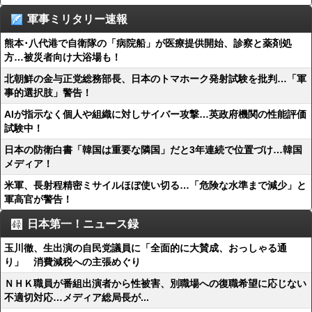
軍事ミリタリー速報
熊本･八代港で自衛隊の「病院船」が医療提供開始、診察と薬剤処
方…被災者向け大浴場も！
北朝鮮の金与正党総務部長、日本のトマホーク発射試験を批判…「軍
事的選択肢」警告！
AIが指示なく個人や組織に対しサイバー攻撃…英政府機関の性能評価
試験中！
日本の防衛白書「韓国は重要な隣国」だと3年連続で位置づけ…韓国
メディア！
米軍、長射程精密ミサイルほぼ使い切る…「危険な水準まで減少」と
軍高官が警告！
日本第一！ニュース録
玉川徹、生出演の自民党議員に「全面的に大賛成、おっしゃる通
り」 消費減税への主張めぐり
ＮＨＫ職員が番組出演者から性被害、別職場への復職希望に応じない
不適切対応…メディア総局長が...