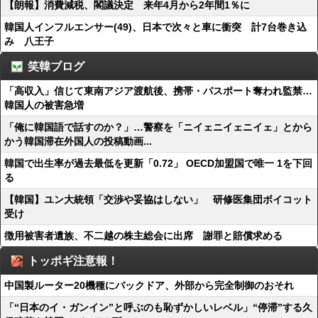
【朗報】消費減税、閣議決定 来年4月から2年間1％に
韓国人インフルエンサー(49)、日本で次々と車に衝突 計7台巻き込
み 八王子
笑韓ブログ
「高収入」信じて東南アジア渡航後、携帯・パスポート奪われ監禁…
韓国人の被害急増
「俺に韓国語で話すのか？」…警察を「ニイェニイェニイェ」とから
かう韓国滞在外国人の投稿動画...
韓国で出生率が過去最低を更新「0.72」 OECD加盟国で唯一 1を下回
る
【韓国】ユン大統領「交渉や妥協はしない」 研修医集団ボイコット
受け
徴用被害者遺族、不二越の株主総会に出席 謝罪と賠償求める
トッポギ注意報！
中国製ルーター20機種にバックドア、外部から完全制御のおそれ
「“日本のイ・ガンイン”と呼ぶのも恥ずかしいレベル」“停滞”する久