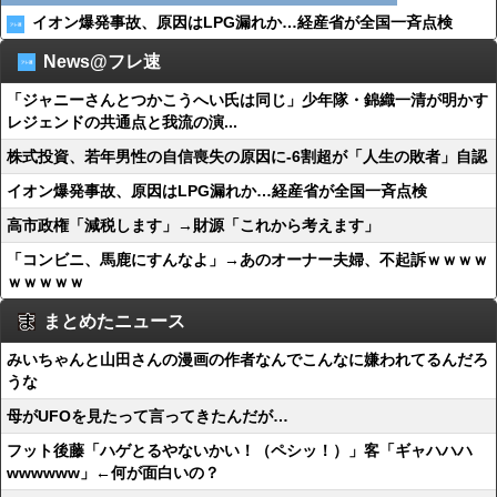
イオン爆発事故、原因はLPG漏れか…経産省が全国一斉点検
News@フレ速
「ジャニーさんとつかこうへい氏は同じ」少年隊・錦織一清が明かす
レジェンドの共通点と我流の演...
株式投資、若年男性の自信喪失の原因に-6割超が「人生の敗者」自認
イオン爆発事故、原因はLPG漏れか…経産省が全国一斉点検
高市政権「減税します」→財源「これから考えます」
「コンビニ、馬鹿にすんなよ」→あのオーナー夫婦、不起訴ｗｗｗｗ
ｗｗｗｗｗ
まとめたニュース
みいちゃんと山田さんの漫画の作者なんでこんなに嫌われてるんだろ
うな
母がUFOを見たって言ってきたんだが…
フット後藤「ハゲとるやないかい！（ペシッ！）」客「ギャハハハ
wwwwww」←何が面白いの？