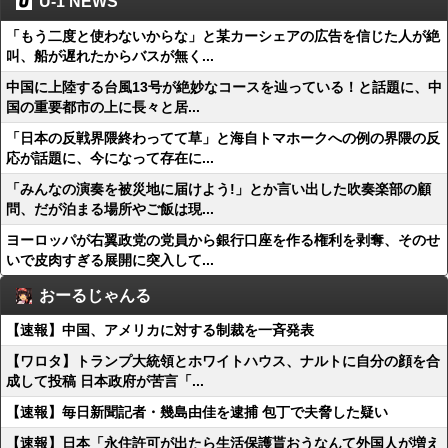
U-1 NEWS
「もう二度と使わないからな」と某カーシェアの広告を信じた人が絶
叫、船が遅れたからバスが無く...
中国に上陸する台風13号が絶妙なコースを辿っている！と話題に、中
国の重要都市の上に長々と居...
「日本の反戦界隈終わってて草」と海自トマホークへの例の界隈の反
応が話題に、今になって存在に...
「みんなの演奏を被災地に届けよう!」とか言い出した吹奏楽部の顧
問、だが泊まる場所やご飯は現...
ヨーロッパが右翼政党の党員から銀行口座を作る権利を剥奪、そのせ
いで皮肉すぎる展開に突入して...
おーるじゃんる
【速報】中国、アメリカに対する制裁を一斉発表
【ワロタ】トランプ大統領とホワイトハウス、ナルトに自分の顔を合
成して投稿 日本政府が苦言「...
【速報】毎日新聞記者・幾島由佳を逮捕 包丁で夫脅した疑い
【速報】日本「永住許可が出たら生活保護貰おうなんて外国人が増え