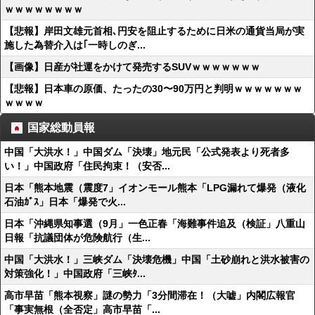
ｗｗｗｗｗｗｗｗ
【悲報】岸田文雄元首相､円安を阻止するために日米の通貨当局が実
施した為替介入は｢一時しのぎ...
【画像】日産が社運をかけて発売するSUVｗｗｗｗｗｗｗ
【悲報】日本車の原価、たったの30〜90万円と判明ｗｗｗｗｗｗｗ
ｗｗｗｗ
国家総動員報
中国「大洪水！」中国ダム「決壊」地元民「公式発表より死者多
い！」中国政府「住民拘束！（安否...
日本「熊本地震（震度7」イオンモール熊本「LPG漏れて爆発（液化
石油ｶﾞｽ」日本「爆発で火...
日本「沖縄県知事選（9月」一色正春「海難事件追及（検証」八重山
日報「抗議団体が危険航行（生...
中国「大洪水！」三峡ダム「決壊危機」中国「土砂崩れと洪水被害の
対策強化！」中国政府「三峡ﾀ...
高市早苗「熊本視察」謎の勢力「3分間滞在！（大嘘」内閣広報官
「事実無根（全否定」高市早苗「...