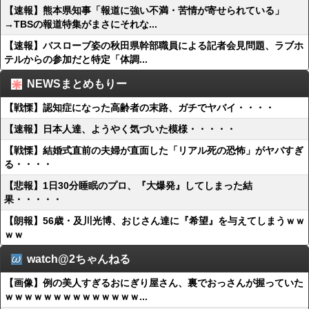
【速報】熊本県知事「報道に強い不満・苦情が寄せられている」
→TBSの報道特集がまさにそれな...
【速報】バスローブ姿の秋田県幹部職員による記者会見問題、ラブホ
テルからの参加だと特定「体調...
NEWSまとめもりー
【戦慄】認知症になった高齢者の末路、ガチでヤバイ・・・・
【速報】日本人達、ようやく気づいた模様・・・・・
【戦慄】結婚式直前の夫婦が直面した「リアル死の恐怖」がヤバすぎ
る・・・・
【悲報】1日30分睡眠のプロ、『大爆発』してしまった結
果・・・・・
【朗報】56歳・及川光博、おじさん達に『希望』を与えてしまうｗｗ
ｗｗ
watch@2ちゃんねる
【画像】例の美人すぎるおにぎり屋さん、裏でおっさんが握っていた
ｗｗｗｗｗｗｗｗｗｗｗｗｗｗ...