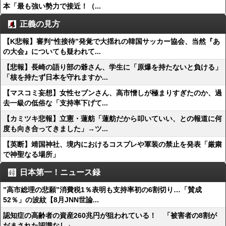
本「最も強い勢力で接近！（...
正義の見方
【K悲報】審判“性接待”発覚で大揺れの韓国サッカー協会、当然『あ
の大会』についても疑われて...
【悲報】長崎の語り部の爺さん、学生に「原爆を持たないと負ける」
「核を持たず日本を守れますか...
【マスコミ妄想】女性セブンさん、高市憎しが極まりすぎたのか、過
去一級の低俗な「支持率下げて...
【カミツキ悲報】立憲・蓮舫「蓮舫だから叩いていい、との報道に何
度も向き合ってきました」→ツ...
【英断】靖国神社、境内におけるコスプレや軍装の禁止を発表「厳粛
で神聖なる場所」
日本第一！ニュース録
”高市総理の悲願”消費税1％表明も支持率初の6割切り…「賛成
52％」の波紋【8月JNN世論...
認知症の高齢者の資産260兆円が狙われている！ 「被害者の8割が
だまされた認識なし」