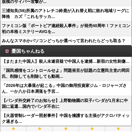
規模のサイバー攻撃が...
三浦知良(58)所属のアトレチコ鈴鹿が入れ替え戦に敗れ地域リーグに
降格 カズ「これもサッカ...
ファミコン版「ポートピア連続殺人事件」が発売40周年！ファミコン
初の本格ミステリーAVGを...
みんなスマホかパソコンどっちか選べって言われたらどっち取る？
憂国ちゃんねる
【またまた中国人】殺人未遂容疑で中国人を逮捕…新宿の女性刺傷…
「国民感情をコントロールせよ」問題発言が話題の立憲民主党の岡田
氏、削除しても削除しても動画...
「2026年は大暴落が起こる」中国の御用投資家ジム・ロジャーズさ
ん、一か八か日本凋落を予言...
【パンダ外交終了のお知らせ】上野動物園の双子パンダが1月末に中
国に返還…国内でパンダ不在に
【火器管制レーダー照射事件】中国を擁護する主張がアクロバティッ
ク過ぎる…