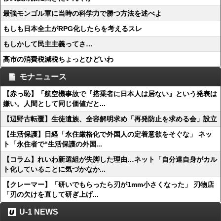
最強モンゴル軍に当時の科学力で勝つ方法を述べよ
もしも日本全土がRPG化したらを考えるスレ
もしかして民主主義ってさ…
高市の消費税減税ちょっとひどいわ
モナニュース
【赤っ恥】「航空機事故で『搭乗者に日本人は居ない』という発表は
嫌い。人間として同じ価値だと...
【辺野古転覆】生徒遺族、全容解明求め「再発防止を求める会」設立
【生活保護】日経「永住厳格化で外国人の定着意欲をそぐな」 ネッ
ト「永住者で“生活保護の外国...
【コラム】れいわ新選組が失脚した理由…ネット「自分達自身がカル
ト化していることに気づかなか...
【クレーマー】「研いでもらったら刃が1mm小さくなった」 刃物店
「刃の欠けを直して研ぎ上げ...
U-1 NEWS