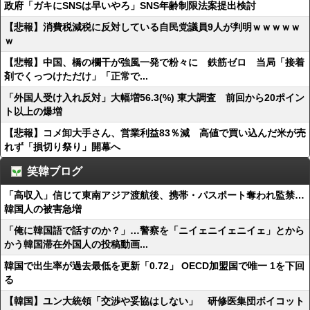
政府「ガキにSNSは早いやろ」SNS年齢制限法案提出検討
【悲報】消費税減税に反対している自民党議員9人が判明ｗｗｗｗｗ
ｗ
【悲報】中国、橋の欄干が強風一発で粉々に 鉄筋ゼロ 当局「接着
剤でくっつけただけ」「正常で...
「外国人受け入れ反対」大幅増56.3(%) 東大調査 前回から20ポイン
ト以上の爆増
【悲報】コメ卸大手さん、営業利益83％減 高値で買い込んだ米が売
れず「損切り祭り」開幕へ
笑韓ブログ
「高収入」信じて東南アジア渡航後、携帯・パスポート奪われ監禁…
韓国人の被害急増
「俺に韓国語で話すのか？」…警察を「ニイェニイェニイェ」とから
かう韓国滞在外国人の投稿動画...
韓国で出生率が過去最低を更新「0.72」 OECD加盟国で唯一 1を下回
る
【韓国】ユン大統領「交渉や妥協はしない」 研修医集団ボイコット