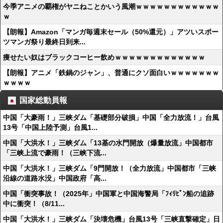
今季アニメの覇権がヤニねことかいう風潮ｗｗｗｗｗｗｗｗｗｗｗｗ
ｗ
【朗報】Amazon「マンガ毎週末セール（50%還元）」アツいスポー
ツマンガ祭り最終日到来...
痩せたい奴はブラックコーヒー飲めｗｗｗｗｗｗｗｗｗｗｗｗｗ
【朗報】アニメ「鉄鍋のジャン」、普通にクソ面白いｗｗｗｗｗｗｗ
ｗｗｗｗ
国家総動員報
中国「大豪雨！」三峡ダム「基礎部分破損」中国「全力放流！」台風
13号「中国上陸予測」台風1...
中国「大洪水！」三峡ダム「13基の水門開放（爆量放流」中国都市
「三峡上流で豪雨！（三峡下流...
中国「大洪水！」三峡ダム「9門開放！（全力放流」中国都市「三峡
沿線の道路水没」中国政府「高...
中国「衝突事故！（2025年」中国軍と中国海警局「ﾌｨﾘﾋﾟﾝ船の追跡
中に衝突！（8/11...
中国「大洪水！」三峡ダム「決壊危機」台風13号「三峡直撃確定」日