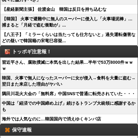
【産経新聞主張】 佐渡金山 韓国は反日を持ち込むな
【韓国】 火事で避難中に無人のスーパーに侵入し「火事場泥棒」…
捕まると「月経で盗む衝動が」...
【八王子】「ミラーくらいは当たっても仕方ないと」過失運転傷害な
どの疑いで韓国籍の宋竜巳容疑...
トッポギ注意報！
習近平さん、腐敗撲滅に本気を出した結果…半年で53万8000件ｗｗ
ｗ
韓国、火事で無人になったスーパーに女が侵入→食料を大量に盗む→
翌日また来店した理由がヤバい
隅田川花火大会の「無料席」中国SNSで普通に転売されていた・・・
中国は「経済での中国締め上げ」続けるトランプ大統領に感謝するか
も
海外では人気なのに…韓国国内で消えゆくキンパ店
保守速報