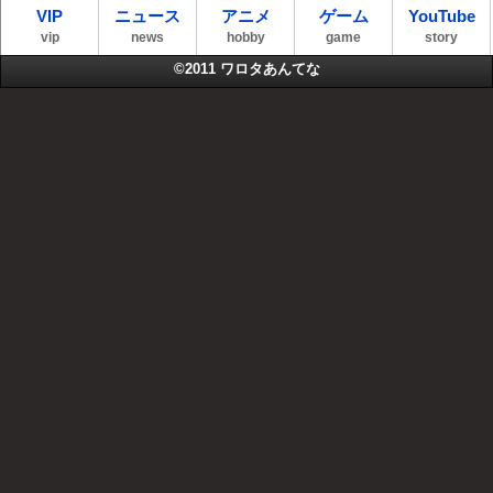
VIP
ニュース
アニメ
ゲーム
YouTube
vip
news
hobby
game
story
©2011
ワロタあんてな