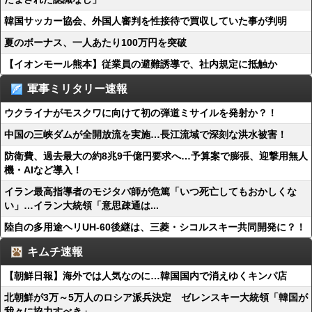
韓国サッカー協会、外国人審判を性接待で買収していた事が判明
夏のボーナス、一人あたり100万円を突破
【イオンモール熊本】従業員の避難誘導で、社内規定に抵触か
軍事ミリタリー速報
ウクライナがモスクワに向けて初の弾道ミサイルを発射か？！
中国の三峡ダムが全開放流を実施…長江流域で深刻な洪水被害！
防衛費、過去最大の約8兆9千億円要求へ…予算案で膨張、迎撃用無人
機・AIなど導入！
イラン最高指導者のモジタバ師が危篤「いつ死亡してもおかしくな
い」…イラン大統領「意思疎通は...
陸自の多用途ヘリUH-60後継は、三菱・シコルスキー共同開発に？！
キムチ速報
【朝鮮日報】海外では人気なのに…韓国国内で消えゆくキンパ店
北朝鮮が3万～5万人のロシア派兵決定 ゼレンスキー大統領「韓国が
我々に協力すべき」