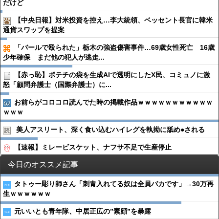
だけど
【中央日報】対米投資を控え…李大統領、ベッセント長官に韓米
通貨スワップを提案
「バールで殴られた」栃木の強盗傷害事件…69歳女性死亡 16歳
少年確保 まだ他の犯人が逃走...
【赤っ恥】ポテチの袋を生成AIで透明にしたX民、コミュノに激
怒「顧問弁護士（国際弁護士）に...
お前らがコロコロ読んでた時の掲載作品ｗｗｗｗｗｗｗｗｗｗｗ
ｗｗｗ
美人アスリート、深く食い込むハイレグを執拗に舐め●︎される
【速報】ミレービスケット、ナフサ不足で生産停止
今日のオススメ記事
タトゥー彫り師さん「刺青入れてる奴は全員バカです」→30万再
生ｗｗｗｗｗｗ
元いいとも青年隊、中居正広の”素顔”を暴露