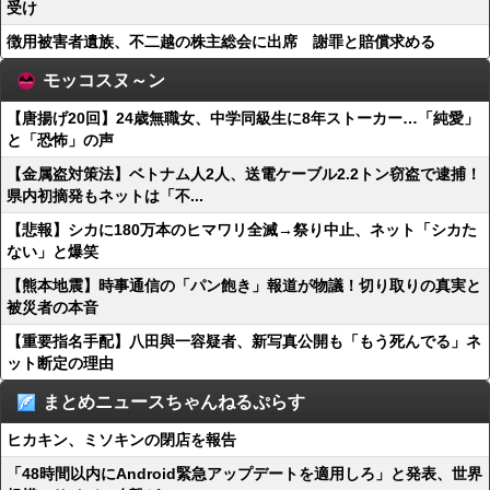
受け
徴用被害者遺族、不二越の株主総会に出席 謝罪と賠償求める
モッコスヌ～ン
【唐揚げ20回】24歳無職女、中学同級生に8年ストーカー…「純愛」
と「恐怖」の声
【金属盗対策法】ベトナム人2人、送電ケーブル2.2トン窃盗で逮捕！
県内初摘発もネットは「不...
【悲報】シカに180万本のヒマワリ全滅→祭り中止、ネット「シカた
ない」と爆笑
【熊本地震】時事通信の「パン飽き」報道が物議！切り取りの真実と
被災者の本音
【重要指名手配】八田與一容疑者、新写真公開も「もう死んでる」ネ
ット断定の理由
まとめニュースちゃんねるぷらす
ヒカキン、ミソキンの閉店を報告
「48時間以内にAndroid緊急アップデートを適用しろ」と発表、世界