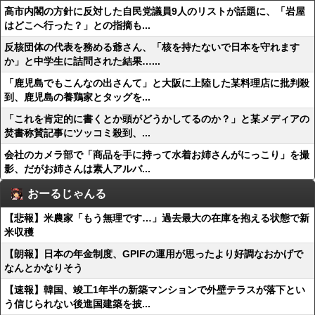
高市内閣の方針に反対した自民党議員9人のリストが話題に、「岩屋
はどこへ行った？」との指摘も...
反核団体の代表を務める爺さん、「核を持たないで日本を守れます
か」と中学生に詰問された結果…...
「鹿児島でもこんなの出さんて」と大阪に上陸した某料理店に批判殺
到、鹿児島の養鶏家とタッグを...
「これを肯定的に書くとか頭がどうかしてるのか？」と某メディアの
焚書称賛記事にツッコミ殺到、...
会社のカメラ部で「商品を手に持って水着お姉さんがにっこり」を撮
影、だがお姉さんは素人アルバ...
おーるじゃんる
【悲報】米農家「もう無理です…」過去最大の在庫を抱える状態で新
米収穫
【朗報】日本の年金制度、GPIFの運用が思ったより好調なおかげで
なんとかなりそう
【速報】韓国、竣工1年半の新築マンションで外壁テラスが落下とい
う信じられない後進国建築を披...