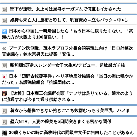
部下が逆転、女上司は屈辱オーガズムで何度もイかされた
娘持ち未亡人に施術と称して、乳首責め→立ちバック→中●︎し
日本から中国に一時帰国したら「もう日本に戻りたくない」「武
漢の方が大阪より100倍良い」！
プーチン氏側近、茂木ラブロフ外相会談実現に向け「日ロ外務次
官協議を」鈴木宗男氏に提案「安倍...
昭和顔9頭身スレンダー女子大生AVデビュー、超敏感ガチ抜
日本「辺野古転覆事件」ヘリ基地反対協議会「当日の海は穏やか
だった」名護漁協組合「抗議団体の...
【速報】日本商工会議所会頭「ナフサは足りている、通常のよう
に流通すれば今まで通り供給される...
着衣から想像できない抱きごこち抜群むっちり美巨乳、ハメま
壁穴NTR、人妻の膣奥を5日間突きまくる密かな関係
30歳くらいの時に高校時代の同級生女子に告白したことがあるん