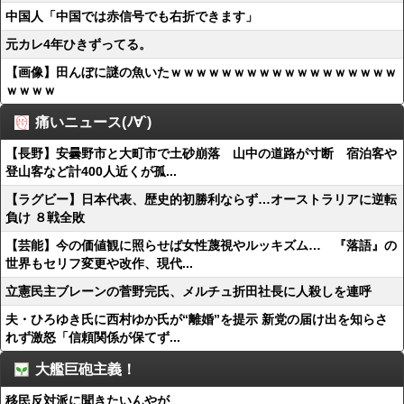
中国人「中国では赤信号でも右折できます」
元カレ4年ひきずってる。
【画像】田んぼに謎の魚いたｗｗｗｗｗｗｗｗｗｗｗｗｗｗｗｗｗｗ
ｗｗｗｗ
痛いニュース(ﾉ∀`)
【長野】安曇野市と大町市で土砂崩落 山中の道路が寸断 宿泊客や
登山客など計400人近くが孤...
【ラグビー】日本代表、歴史的初勝利ならず…オーストラリアに逆転
負け ８戦全敗
【芸能】今の価値観に照らせば女性蔑視やルッキズム… 『落語』の
世界もセリフ変更や改作、現代...
立憲民主ブレーンの菅野完氏、メルチュ折田社長に人殺しを連呼
夫・ひろゆき氏に西村ゆか氏が“離婚”を提示 新党の届け出を知らさ
れず激怒「信頼関係が保てず...
大艦巨砲主義！
移民反対派に聞きたいんやが