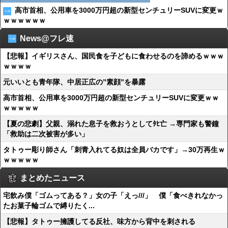
高市首相、公用車を3000万円超の新型センチュリーSUVに変更ｗ
ｗｗｗｗｗｗ
News@フレ速
【悲報】イギリスさん、国民食を子どもに食わせるのを諦めるｗｗｗ
ｗｗｗｗ
元いいとも青年隊、中居正広の”素顔”を暴露
高市首相、公用車を3000万円超の新型センチュリーSUVに変更ｗｗ
ｗｗｗｗｗ
【夏の悲劇】父親、溺れた息子を救おうとしてﾀﾋ亡 →専門家も警鐘
「救助は二次被害が多い」
タトゥー彫り師さん「刺青入れてる奴は全員バカです」→30万再生ｗ
ｗｗｗｗｗ
まとめたニュース
宅飲み僕「ゴムってある？」女の子「えっ///」 僕「食べきれなかっ
たお菓子輪ゴムで縛りたく...
【悲報】タトゥー擁護してる反社、味方から背中を刺される