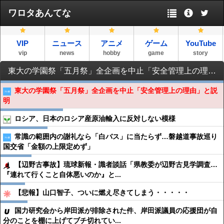
ワロタあんてな
VIP
ニュース
アニメ
ゲーム
YouTube
vip
news
hobby
game
story
東大の学園祭「五月祭」全企画を中止「安全管理上の理由」と説明
東大の学園祭「五月祭」全企画を中止「安全管理上の理由」と説
明
ロシア、日本のロシア産原油輸入に反対しない模様
常識の範囲内の謝礼なら「白バス」に当たらず…磐越道事故巡り
国交省「金額の上限定めず」
【辺野古事故】琉球新報・識者談話「県教委が辺野古見学調査…
『連れて行くこと自体悪いのか』と...
【悲報】山口智子、ついに燃え尽きてしまう・・・・・
国力研究会から岸田派が排除された件、岸田派議員の応援団が自
分のことを棚に上げてブチ切れてい...