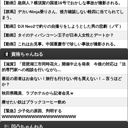
【動画】急病人？横須賀の国道16号でおかしな事故が撮影される。
【群馬】デカいNinja乗りさん、後方確認しない軽四に当てられてし
まう。
【動画】DJI Neo2で釣りの自撮りをしようとした男の悲劇（ノ∇`）
【動画】タイのティパンコーン王子が日本人女性とデートか？
【動画】これはお見事。中国重慶市で珍しい事故が撮影される。
資格ちゃんねる
【滋賀】「琵琶湖三市同時花火」開催中止を発表 今後の対応は「法
的専門家への相談を行いながら...
最近の若者はお金ない！旅行も行けない何も買えない！←言うほど
か？
秋田県職員、ラブホテルから記者会見ｗ
痩せたい奴はブラックコーヒー飲め
【緊急】少子化の原因、判明する
WWWWWWWWWWWWWWWWWWWW
凹凸ちゃんねる