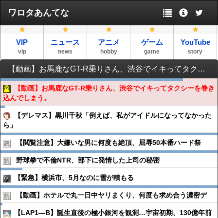
ワロタあんてな
VIP
ニュース
アニメ
ゲーム
YouTube
vip
news
hobby
game
story
【動画】お馬鹿なGT-R乗りさん、渋谷でイキってタクシーを巻き込んでしまう。
【動画】お馬鹿なGT-R乗りさん、渋谷でイキってタクシーを巻き
込んでしまう。
【デレマス】黒川千秋「例えば、私がアイドルになってなかった
ら」
【閲覧注意】大嫌いな男に何度も絶頂、屈辱50本番ハード祭
野球拳で不倫NTR、部下に発情した上司の秘密
【緊急】横浜市、5月なのに雪が積もる
【動画】ホテルで丸一日中ヤリまくり、何度も求め合う濃密デ
【LAP1―B】誕生直後の極小銀河を観測…宇宙初期、130億年前