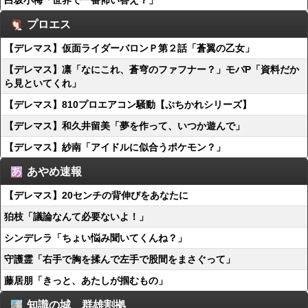
白坂小梅「世界で一番怖い答え？」
プロエス
【デレマス】仮面ライダーバロンＰ第２話「蒼翼の乙女」
【デレマス】凛「なにこれ、蒼穹のファフナー？」モバP「資料だか
ら見といてくれ」
【デレマス】810プロエアコン騒動【ぷちかれシリーズ】
【デレマス】和久井留美「夢を作って、いつか遊んで」
【デレマス】紗南「アイドルに似合うポケモン？」
あやめ速報
【デレマス】20センチの背伸びをあなたに
狛枝「議論なんて必要ないよ！」
シンデレラ「ちょい悩み聞いてくんね？」
守護霊「右手で胸を揉んで左手で股間をまさぐって」
藤居朋「きっと、あたしが掴むもの」
知識の城 群雄割拠