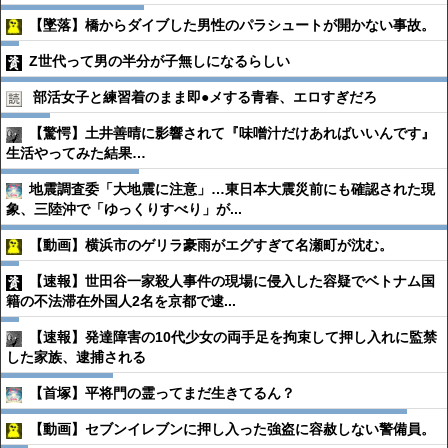
【墜落】橋からダイブした男性のパラシュートが開かない事故。
Z世代って男の半分が子無しになるらしい
部活女子と練習着のまま即●︎メする青春、エロすぎだろ
【驚愕】土井善晴に影響されて『味噌汁だけあればいいんです』
生活やってみた結果…
地震調査委「大地震に注意」…東日本大震災前にも確認された現
象、三陸沖で「ゆっくりすべり」が...
【動画】横浜市のゲリラ豪雨がエグすぎて名瀬町が沈む。
【速報】世田谷一家殺人事件の現場に侵入した容疑でベトナム国
籍の不法滞在外国人2名を京都で逮...
【速報】発達障害の10代少女の両手足を拘束して押し入れに監禁
した家族、逮捕される
【首塚】平将門の霊ってまだ生きてるん？
【動画】セブンイレブンに押し入った強盗に容赦しない警備員。