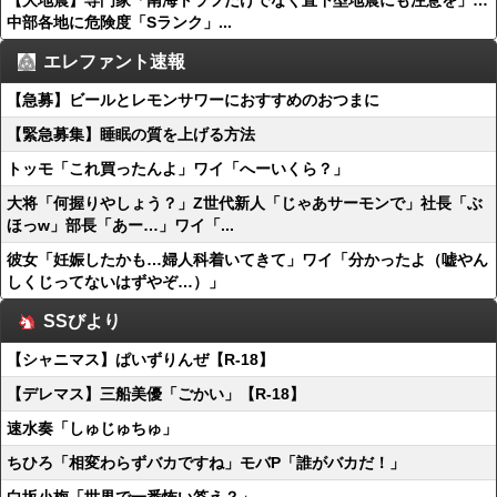
【大地震】専門家「南海トラフだけでなく直下型地震にも注意を」…
中部各地に危険度「Sランク」...
エレファント速報
【急募】ビールとレモンサワーにおすすめのおつまに
【緊急募集】睡眠の質を上げる方法
トッモ「これ買ったんよ」ワイ「へーいくら？」
大将「何握りやしょう？」Z世代新人「じゃあサーモンで」社長「ぶ
ほっw」部長「あー…」ワイ「...
彼女「妊娠したかも…婦人科着いてきて」ワイ「分かったよ（嘘やん
しくじってないはずやぞ…）」
SSびより
【シャニマス】ぱいずりんぜ【R-18】
【デレマス】三船美優「ごかい」【R-18】
速水奏「しゅじゅちゅ」
ちひろ「相変わらずバカですね」モバP「誰がバカだ！」