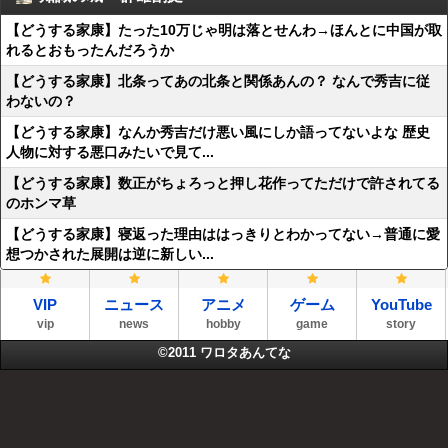
【どうする家康】たった10万じゃ明は落とせんわ→ほんとに中国が取
れるとおもったんだろうか
【どうする家康】北条ってあの北条と関係あんの？ なんで秀吉に従
わないの？
【どうする家康】なんか秀吉だけ悪い風にしか語ってないよな 歴史
人物に対する悪口みたいで見て...
【どうする家康】数正がちょろっと押し花作ってただけで許されてる
のホンマ草
【どうする家康】寝返った理由ははっきりとわかってない→普通に愛
想つかされた展開は逆に新しい...
VIP
ニュース
アニメ
ゲーム
YouTube
vip
news
hobby
game
story
©2011
ワロタあんてな