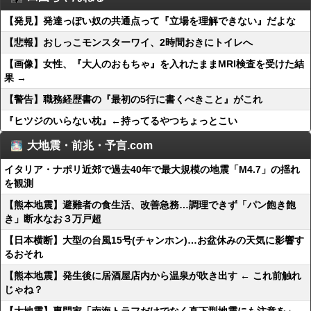
【発見】発達っぽい奴の共通点って『立場を理解できない』だよな
【悲報】おしっこモンスターワイ、2時間おきにトイレへ
【画像】女性、『大人のおもちゃ』を入れたままMRI検査を受けた結
果 →
【警告】職務経歴書の『最初の5行に書くべきこと』がこれ
『ヒツジのいらない枕』←持ってるやつちょっとこい
大地震・前兆・予言.com
イタリア・ナポリ近郊で過去40年で最大規模の地震「M4.7」の揺れ
を観測
【熊本地震】避難者の食生活、改善急務…調理できず「パン飽き飽
き」断水なお３万戸超
【日本横断】大型の台風15号(チャンホン)…お盆休みの天気に影響す
るおそれ
【熊本地震】発生後に居酒屋店内から温泉が吹き出す ← これ前触れ
じゃね？