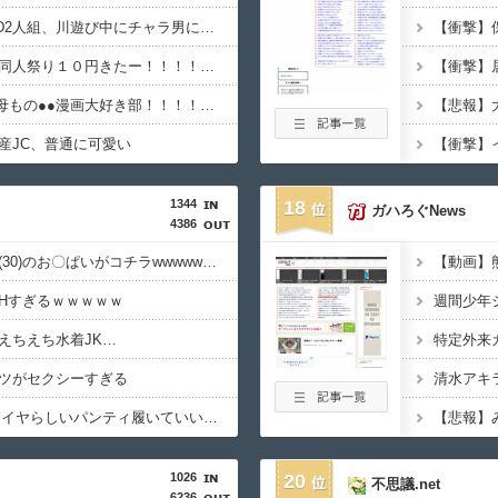
【動画】えちえち●●JD2人組、川遊び中にチャラ男にナンパされるｗ
【１０円セール】夏の同人祭り１０円きたー！！！！！！！！！
【画像あり】なんG、母もの●●漫画大好き部！！！！！！
産JC、普通に可愛い
1344
18
ガハろぐNews
4386
【画像】村重杏奈さん(30)のお〇ぱいがコチラwwwwwwwwwwww
【動画】
Hすぎるｗｗｗｗｗ
えちえち水着JK…
ツがセクシーすぎる
【画像】JKってこんなイヤらしいパンティ履いていいの？ｗｗｗｗｗ
【悲報】
1026
20
不思議.net
6236