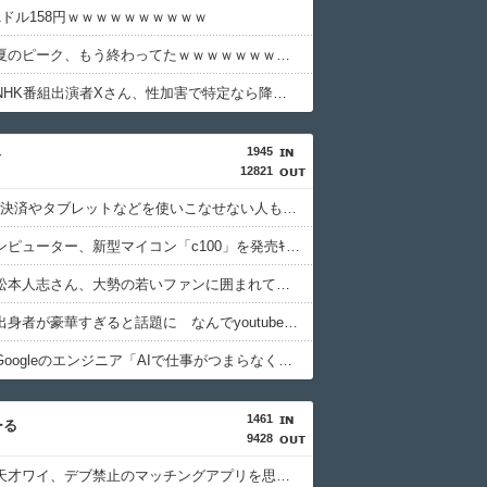
1ドル158円ｗｗｗｗｗｗｗｗｗｗ
【悲報】夏のピーク、もう終わってたｗｗｗｗｗｗｗｗｗｗ
【衝撃】NHK番組出演者Xさん、性加害で特定なら降板ドミノ・・・・・・・・・
1945
ィ
12821
QRコード決済やタブレットなどを使いこなせない人も居るという話・・・
ソードコンピューター、新型マイコン「c100」を発売ｷﾀ━━━━(ﾟ∀ﾟ)━━━━!!
【画像】松本人志さん、大勢の若いファンに囲まれてご満悦・・・
ニコニコ出身者が豪華すぎると話題に なんでyoutubeに負けたのか・・・
【悲報】Googleのエンジニア「AIで仕事がつまらなくなった」
1461
ーる
9428
【衝撃】天才ワイ、デブ禁止のマッチングアプリを思いつくｗｗｗｗｗ