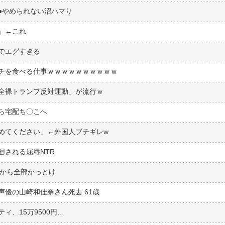
︎やめられない沼ハマり
」←これ
でエグすぎる
チを食べる仕事ｗｗｗｗｗｗｗｗｗｗ
全裸トランプ反対運動」が流行ｗ
ら宅配ち〇こへ
めてください」←外国人ブチギレw
廻される屈辱NTR
るから全部かっとけ
優の山崎和佳奈さん死去 61歳
ィ、15万9500円…