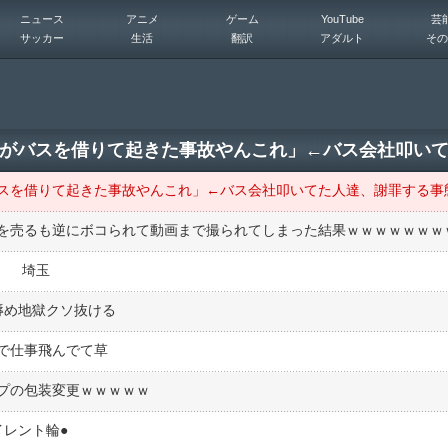
ニュース
アニメ
ゲーム
YouTube
芸
サッカー
生活
翻訳
アダルト
その
を売るも逆にボコられて動画まで撮られてしまった結果ｗｗｗｗｗｗｗ
)」 埼玉
辱め地獄クソ抜ける
で仕事飛んでて草
プの包装変更ｗｗｗｗｗ
レント輪●︎