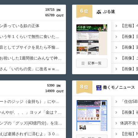
19715
6
ぶる速
65789
ン弄っている奴の正体
ごつ盛り焼きそばとかいう年１くらいで無性に食いたくなるやつｗｗｗｗｗｗｗｗ
岡田斗司夫「人間の本音としてブサイクを見たら不愉快になる。この責任をどうとるんだ」
ジャップ「クリスマスお祝いした1週間後にみんなで神社行きます」←これ
【画像】
【速報】れいわ新選組さん「いのちの党」に改名ｗｗｗｗｗｗｗｗ
【画像】
5390
8
働くモノニュース
14909
従姉妹の娘が「ワイニートのジッジ（金持ち）」にやたら会いに来る理由ｗｗｗｗｗ
ワイ「子供2人目欲しいんやが、、、」ヨッメ「金は？育児は？私の仕事は？キャリアは？」
【悲報】週間少年ジャンプの「グッズ(43億円分)」を注文し全てキャンセルした女逮捕ｗｗｗｗｗｗｗｗ
偽警察官「保釈金を払えば逮捕されずに済むよ」３０代男性が1342万円だまし取られる