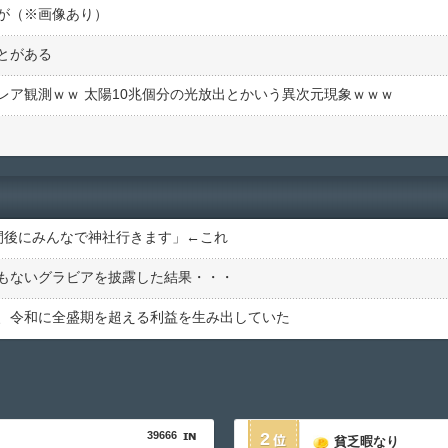
が（※画像あり）
とがある
レア観測ｗｗ 太陽10兆個分の光放出とかいう異次元現象ｗｗｗ
間後にみんなで神社行きます」←これ
もないグラビアを披露した結果・・・
、令和に全盛期を超える利益を生み出していた
39666
2
貧乏暇なり