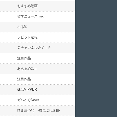
おすすめ動画
哲学ニュースnwk
ぶる速
ラビット速報
Ｚチャンネル＠ＶＩＰ
注目作品
あらまめ2ch
注目作品
妹はVIPPER
ガハろぐNews
ひま速(°∀°) -暇つぶし速報-