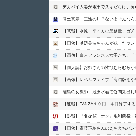
デカパイ人妻が電車でスキだらけ、痴●
浄土真宗「三途の川？ないよそんなん
【悲報】水原一平くんの業務量、ガチ
【画像】浜辺美波ちゃんが残したラン
【画像】白人フランス人女子たち、「
【同人誌】お姉さんの性欲むらむらか
【画像】レベルファイブ「海賊版をや
離島の女教師、競泳水着で谷間丸出し
【速報】FANZA１０円 本日終了す
【訃報】『名探偵コナン』毛利蘭役・声
【画像】齋藤飛鳥さんのえちえちパンテ