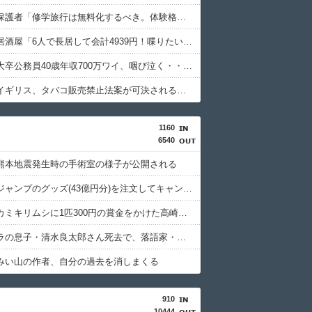
【衝撃】保護者「修学旅行は無料化するべき。体験格差を放置するのか」←これｗｗｗｗｗ
【衝撃】居酒屋「6人で長居して会計4939円！喋りたいだけなら公園に行ってくれ（怒」←これｗｗｗｗｗ(※画像あり)
【悲報】大卒公務員40歳年収700万ワイ、咽び泣く・・・・
【衝撃】イギリス、タバコ販売禁止法案が可決されるｗｗｗｗｗ
1160
6540
熊本地震発生時の手術室の様子が公開される
週間少年ジャンプのグッズ(43億円分)を注文してキャンセルした32歳女が逮捕
特定外来カミキリムシに1匹300円の賞金をかけた高崎市、初日に1170匹持ち込まれる
清水アキラの息子・清水良太郎さん死去で、落語家・柳家小はだが「いじめ」「暴行」被害告発
みい山の作者、自分の過去を消しまくる
910
10444