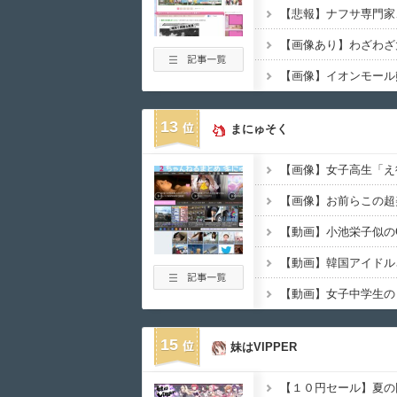
13
まにゅそく
【画像】お前らこの超
15
妹はVIPPER