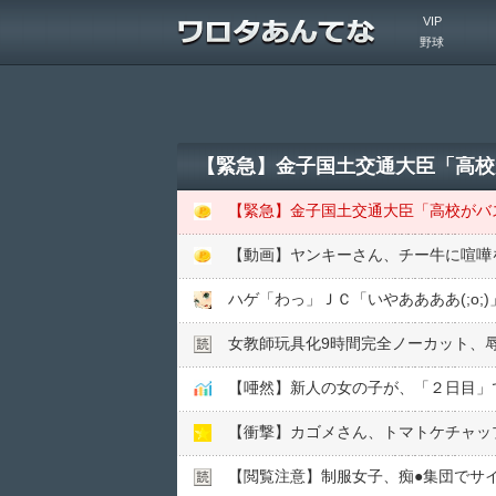
VIP
野球
【動画】ヤンキーさん、チー牛に喧嘩
ハゲ「わっ」ＪＣ「いやああああ(;o;
女教師玩具化9時間完全ノーカット、
【唖然】新人の女の子が、「２日目」
【衝撃】カゴメさん、トマトケチャッ
【閲覧注意】制服女子、痴●︎集団でサイ