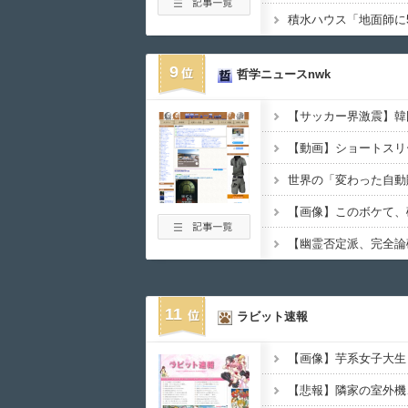
9
哲学ニュースnwk
世界の「変わった自動
11
ラビット速報