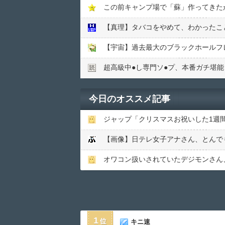
この前キャンプ場で「蘇」作ってきた
【真理】タバコをやめて、わかったこ
【宇宙】過去最大のブラックホールフ
超高級中●︎し専門ソ●︎プ、本番ガチ堪能
今日のオススメ記事
ジャップ「クリスマスお祝いした1週
【画像】日テレ女子アナさん、とんで
オワコン扱いされていたデジモンさん
1
キニ速