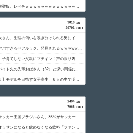
【画像】避難飯、レベチｗｗｗｗｗｗｗｗｗｗｗｗｗｗｗ
3016
29791
【悲報】女さん、生理の匂いを嗅ぎ分けられる男にイライラ⇒ｗｗｗ
【画像】ヤバすぎるペアルック、発見されるｗｗｗwｗｗｗｗｗｗｗｗｗ
女性さん、子育てしない父親にブチギレ！声の限り叫ぶ！！→ｗｗｗｗ
【悲報】バイト先の先輩おばさん（32）と深い関係になってしまった結果⇒ｗ
【画像あり】モデルを目指す女子高生、６人の中で明らかにデカい人を発見ｗｗｗｗ
2494
7968
【衝撃】サッカー王国ブラジルさん、36％がサッカーに「関心なし」・・・・・・・・・
【悲報】オッサンになると飲めなくなる飲料「ファンタ」・・・・・・・・・