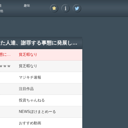
能
趣味
他
【緊急】金子国土交通大臣「高校がバスを借りて起きた事故やんこれ」←バス会社叩いてた人達、謝罪する事態に発展してしまう
【緊急】金子国土交通大臣「高校がバスを借りて起きた事故やんこれ」←バス会社叩いてた人達、謝罪する事態に発展してしまう
貧乏暇なり
ｗｗｗ
貧乏暇なり
マジキチ速報
注目作品
投資ちゃんねる
NEWSぽけまとめーる
おすすめ動画