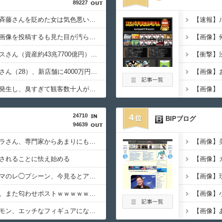
89227
楽しんご「ジャンポケ斉藤さんを貶めた女は気色悪いとか言ってる癖にフ●ラするとか口だけは素直なんだな！週刊誌から金もらってるだろ」
長瀬智也さん、バイク画像を投稿するも見た目が汚らしいとネットの女性たちから批判…謝罪
【画像】ジェフ・ベゾスさん（資産約43兆7700億円）の嫁がコチラｗｗｗｗｗ
可愛すぎるおむすび屋さん（28）、新店舗に4000万円クラファンした成功した結果弱男集団から叩かれてしまうｗｗｗｗ
映画館でオナラ事案が発生し、臭すぎて観客数十人が避難へｗｗｗｗｗｗｗ
24710
4
BIPブログ
94639
【超悲報】明日花キララさん、専門家からあまりにも非情な一言を告げられる
されることに怯え始める
【放送事故】昔のドラマのレ◯プシーン、今見るとアウトすぎる・・・
【悲報】有吉弘行さん、また匂わせポストｗｗｗｗｗｗｗｗｗｗｗｗｗｗｗｗｗ
【画像】あの人気ポケモン、エッチなフィギュアになってしまう