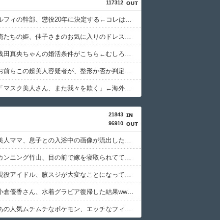
117312
【速報】ルフィの幹部、懲役20年に決定する←コレは妥当か？？？？？？？
【画像】俺たちの姫、佳子さまのお気に入りのドレスがこちらです←コレは可愛過ぎるw w w w w w w w
【衝撃】浅田真央ちゃんの婚活条件がこちら←むしろコレは普通じゃね？w w w w w w w w
【画像】お前らこの超美人容疑者が、整形か否か判定して！！→画像がこちらw w w w w w w w w w
【画像】「マスク美人さん、また我々を欺く」←海外でも流行りだした結果がこちらw w w w w w w
21843
96910
【画像】美人ママ、息子との入浴中の画像が流出した結果・・・
【画像】カンニング竹山、目の前で嫁を寝取られてて草wwwww
【画像】現役アイドル、腋スジが大変なことになってるwwww
【画像】小倉優香さん、水着グラビア復帰した結果wwwwwww
【画像】あの人気ムチムチなポケモン、エッチなフィギュアになる