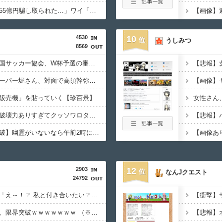
積水ハウス「地面師に55億円騙し取られた…」ワイ「はえーかわいそう…会社滅茶苦茶やろなぁ」
4530
10
うしみつ
8569
【サッカー界激震】韓国サッカー協会、W杯予選の審判に“性接待”していたことが発覚 協会カードの決済明細まで見つかる
【動画】ショートスリーパー堀さん、対面で高須幹弥にキレる ← 睡眠は大事だと話題
販売機」を貼っていく【珍百景】
【画像】このボケて、破壊力ありすぎてクッソワロタｗｗｗｗｗｗｗｗｗ
【幽霊否定派、完全論破】幽霊がいないなら午前2時に一人で墓石を木刀で叩き割れるよな？ｗｗｗｗｗ
2903
12
なんJクエスト
24792
【画像】芋系女子大生「え～！？ 私と付き合いたい？ 私脱いだらこんなんだけどいいの…？????」
【悲報】隣家の室外機、限界突破ｗｗｗｗｗｗｗ （※画像あり）