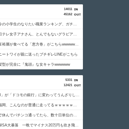
14011
45162
【悲報】今の小学生のなりたい職業ランキング、ガチで終わる
【画像】日テレ女子アナさん、とんでもないグラビアを披露した結果・・・
【画像】富裕層が食べてる「恵方巻」がこちらwwwwwwwwwwwww
ニートワイが親に送ったブチギレLINEがこちら
髪型が完全に『鬼頭』な女キャラwwwwww
5331
12421
「住信SBI」が「ドコモの銀行」に変わってうんざりしてるやつｗｗｗｗｗｗｗ
【画像】福岡、こんなのが普通に走ってるｗｗｗｗｗｗｗｗｗｗｗｗｗｗｗｗ
体調不良で休んでパチンコ通ってたら、数十日単位の証拠写真撮られて会社クビになった
【悲報】NISA大暴落 一晩でマイナス20万円も吹き飛んだもよう