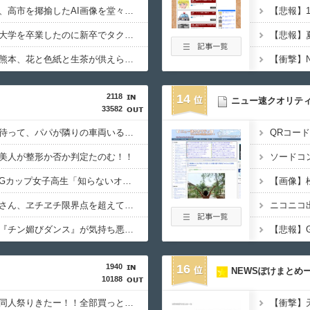
【悲報】ナフサ専門家、高市を揶揄したAI画像を堂々と載せる （※画像あり）
【悲報】
【画像あり】わざわざ大学を卒業したのに新卒でタクシー運転手になる女性ってどう思う？
【画像】イオンモール熊本、花と色紙と生茶が供えられる・・・
2118
14
ニュー速クオリテ
33582
【画像】女子高生「え待って、パパが隣りの車両いる。。。」
美人が整形か否か判定たのむ！！
【動画】小池栄子似のGカップ女子高生「知らないオジさんに襲われてオッパイ揉まれた」
【動画】韓国アイドルさん、ヱチヱチ限界点を超えてしまう
【動画】女子中学生の『チン媚びダンス』が気持ち悪い????
1940
16
NEWSぽけまとめ
10188
【１０円セール】夏の同人祭りきたー！！全部買っとけwwww