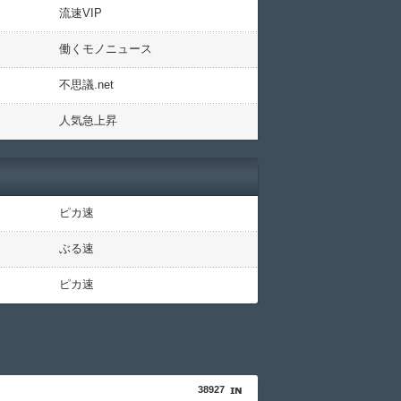
流速VIP
働くモノニュース
不思議.net
人気急上昇
ピカ速
ぶる速
ピカ速
38927