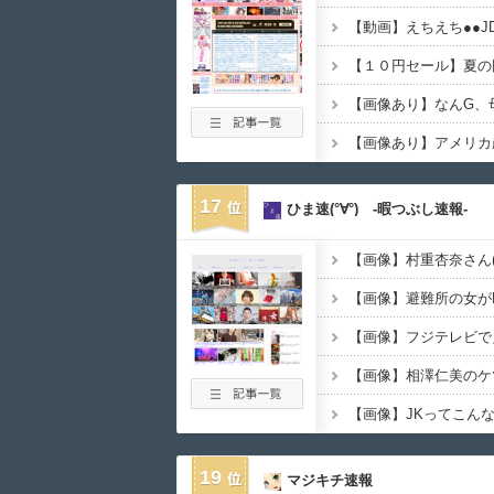
【画像あり】アメリカ
17
ひま速(°∀°) -暇つぶし速報-
【画像】避難所の女が
【画像】フジテレビで
【画像】相澤仁美のケ
19
マジキチ速報