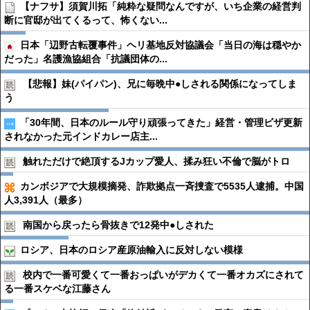
【ナフサ】須賀川拓「純粋な疑問なんですが、いち企業の経営判
断に官邸が出てくるって、怖くない...
日本「辺野古転覆事件」ヘリ基地反対協議会「当日の海は穏やか
だった」名護漁協組合「抗議団体の...
【悲報】妹(パイパン)、兄に毎晩中●︎しされる関係になってしま
う
「30年間、日本のルール守り頑張ってきた」経営・管理ビザ更新
されなかった元インドカレー店主...
触れただけで絶頂するJカップ愛人、揉み狂い不倫で脳がトロ
カンボジアで大規模摘発、詐欺拠点一斉捜査で5535人逮捕。中国
人3,391人（最多）
南国から戻ったら骨抜きで12発中●︎しされた
ロシア、日本のロシア産原油輸入に反対しない模様
校内で一番可愛くて一番おっぱいがデカくて一番オカズにされて
る一番スケベな江藤さん