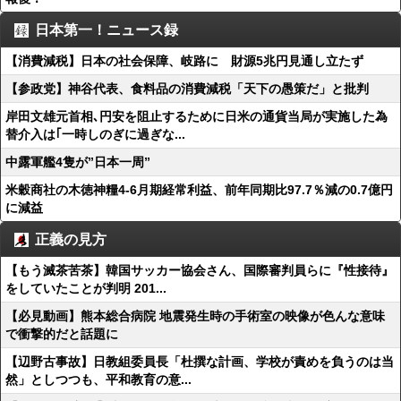
日本第一！ニュース録
【消費減税】日本の社会保障、岐路に 財源5兆円見通し立たず
【参政党】神谷代表、食料品の消費減税「天下の愚策だ」と批判
岸田文雄元首相､円安を阻止するために日米の通貨当局が実施した為
替介入は｢一時しのぎに過ぎな...
中露軍艦4隻が”日本一周”
米穀商社の木徳神糧4-6月期経常利益、前年同期比97.7％減の0.7億円
に減益
正義の見方
【もう滅茶苦茶】韓国サッカー協会さん、国際審判員らに『性接待』
をしていたことが判明 201...
【必見動画】熊本総合病院 地震発生時の手術室の映像が色んな意味
で衝撃的だと話題に
【辺野古事故】日教組委員長「杜撰な計画、学校が責めを負うのは当
然」としつつも、平和教育の意...