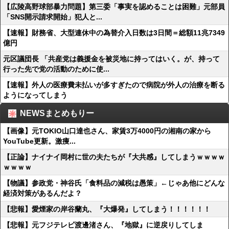
【広陵高野球部暴力問題】第三委「事実を認めることは困難」元部員
「SNS開示請求開始」犯人と...
【速報】財務省、大型連休中の為替介入日数は3日間＝総額11兆7349
億円
元区議団長 「共産党は義援金を被災地に持ってはいく。が、持って
行った先で党の活動のために使...
【速報】外人の医療費未払いが多すぎたので病院が外人の治療を断る
ようになってしまう
NEWSまとめもりー
【画像】元TOKIO山口達也さん、家賃3万4000円の湘南の家から
YouTube更新。激痩...
【正論】ナイナイ岡村に世の夫たちが『大共感』してしまうｗｗｗｗ
ｗｗｗｗ
【物議】参政党・神谷氏「食料品の減税は愚策」←じゃあ他にどんな
経済対策があるんだよ？
【悲報】愛煙家の岸谷蘭丸、『大爆発』してしまう！！！！！！
【悲報】元フジテレビ渡邊渚さん、『地獄』に逆戻りしてしま