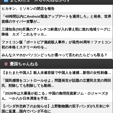
ヒカキン、ミソキンの閉店を報告
「48時間以内にAndroid緊急アップデートを適用しろ」と発表、世界
規模のサイバー攻撃が...
三浦知良(58)所属のアトレチコ鈴鹿が入れ替え戦に敗れ地域リーグに
降格 カズ「これもサッカ...
ファミコン版「ポートピア連続殺人事件」が発売40周年！ファミコン
初の本格ミステリーAVGを...
みんなスマホかパソコンどっちか選べって言われたらどっち取る？
憂国ちゃんねる
【またまた中国人】殺人未遂容疑で中国人を逮捕…新宿の女性刺傷…
「国民感情をコントロールせよ」問題発言が話題の立憲民主党の岡田
氏、削除しても削除しても動画...
「2026年は大暴落が起こる」中国の御用投資家ジム・ロジャーズさ
ん、一か八か日本凋落を予言...
【パンダ外交終了のお知らせ】上野動物園の双子パンダが1月末に中
国に返還…国内でパンダ不在に