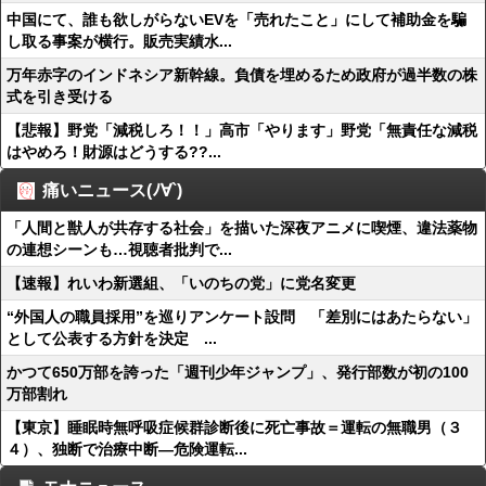
中国にて、誰も欲しがらないEVを「売れたこと」にして補助金を騙
し取る事案が横行。販売実績水...
万年赤字のインドネシア新幹線。負債を埋めるため政府が過半数の株
式を引き受ける
【悲報】野党「減税しろ！！」高市「やります」野党「無責任な減税
はやめろ！財源はどうする??...
痛いニュース(ﾉ∀`)
「人間と獣人が共存する社会」を描いた深夜アニメに喫煙、違法薬物
の連想シーンも…視聴者批判で...
【速報】れいわ新選組、「いのちの党」に党名変更
“外国人の職員採用”を巡りアンケート設問 「差別にはあたらない」
として公表する方針を決定 ...
かつて650万部を誇った「週刊少年ジャンプ」、発行部数が初の100
万部割れ
【東京】睡眠時無呼吸症候群診断後に死亡事故＝運転の無職男（３
４）、独断で治療中断―危険運転...