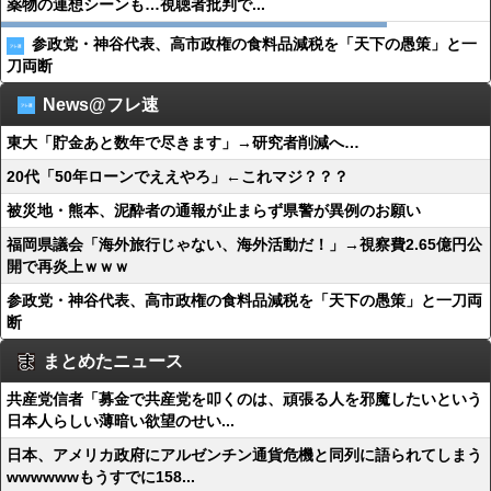
薬物の連想シーンも…視聴者批判で...
参政党・神谷代表、高市政権の食料品減税を「天下の愚策」と一
刀両断
News@フレ速
東大「貯金あと数年で尽きます」→研究者削減へ…
20代「50年ローンでええやろ」←これマジ？？？
被災地・熊本、泥酔者の通報が止まらず県警が異例のお願い
福岡県議会「海外旅行じゃない、海外活動だ！」→視察費2.65億円公
開で再炎上ｗｗｗ
参政党・神谷代表、高市政権の食料品減税を「天下の愚策」と一刀両
断
まとめたニュース
共産党信者「募金で共産党を叩くのは、頑張る人を邪魔したいという
日本人らしい薄暗い欲望のせい...
日本、アメリカ政府にアルゼンチン通貨危機と同列に語られてしまう
wwwwwwもうすでに158...