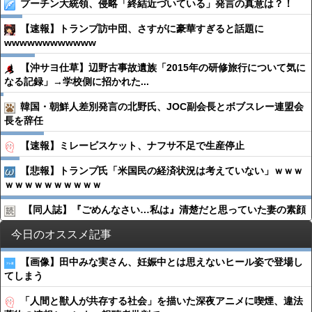
プーチン大統領、侵略「終結近づいている」発言の真意は？！
【速報】トランプ訪中団、さすがに豪華すぎると話題に
wwwwwwwwwwww
【沖サヨ仕草】辺野古事故遺族「2015年の研修旅行について気に
なる記録」→学校側に招かれた...
韓国・朝鮮人差別発言の北野氏、JOC副会長とボブスレー連盟会
長を辞任
【速報】ミレービスケット、ナフサ不足で生産停止
【悲報】トランプ氏「米国民の経済状況は考えていない」ｗｗｗ
ｗｗｗｗｗｗｗｗｗｗ
【同人誌】『ごめんなさい…私は』清楚だと思っていた妻の素顔
今日のオススメ記事
【画像】田中みな実さん、妊娠中とは思えないヒール姿で登場し
てしまう
「人間と獣人が共存する社会」を描いた深夜アニメに喫煙、違法