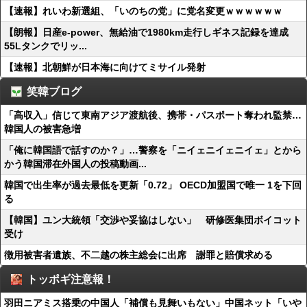
【速報】れいわ新選組、「いのちの党」に党名変更ｗｗｗｗｗｗ
【朗報】日産e-power、無給油で1980km走行しギネス記録を達成
55Lタンクでリッ...
【速報】北朝鮮が日本海に向けてミサイル発射
笑韓ブログ
「高収入」信じて東南アジア渡航後、携帯・パスポート奪われ監禁…
韓国人の被害急増
「俺に韓国語で話すのか？」…警察を「ニイェニイェニイェ」とから
かう韓国滞在外国人の投稿動画...
韓国で出生率が過去最低を更新「0.72」 OECD加盟国で唯一 1を下回
る
【韓国】ユン大統領「交渉や妥協はしない」 研修医集団ボイコット
受け
徴用被害者遺族、不二越の株主総会に出席 謝罪と賠償求める
トッポギ注意報！
羽田ニアミス搭乗の中国人「補償も見舞いもない」中国ネット「いや