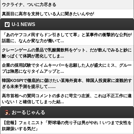
ウクライナ、ついに力尽きる
真面目に高市を支持している人に聞きたいんやが
U-1 NEWS
「あのヤフコメ民すらドン引きしてて草」と某事件の衝撃的な公判が
話題に、なんか変な力が働いて...
クレーンゲームの景品で乳酸菌飲料をゲット、だが飲んでみると妙に
酸っぱくて体調が悪化してしま...
企業の採用試験でタイムキーパーを志願した人が盛大にミス、グルー
プは険悪になりタイムアップと...
韓国KOSPIで徹底的に儲けたい某海外資本、韓国人投資家に楽観的す
ぎる未来予測を提示して…...
高市首相への賛同コメントの多さに苛立つ左派、これは不正工作に違
いない！と確信してしまった結...
おーるじゃんる
【悲報】フェミニスト「野球場の売り子は男がやれ！いつまで女性を
奴隷扱いする気だ」