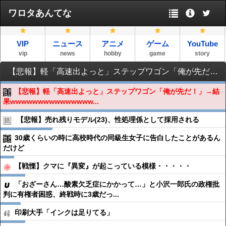
ワロタあんてな
VIP
ニュース
アニメ
ゲーム
YouTube
vip
news
hobby
game
story
【悲報】軽「高速出よっと」ステップワゴン「俺が先だ！」→結果wwwwwwwwwwwwwwwwwwww
【悲報】軽「高速出よっと」ステップワゴン「俺が先だ！」→結
果wwwwwwwwwwwwwww...
【悲報】売れ残りモデル(23)、性処理係として採用される
30歳くらいの時に高校時代の同級生女子に告白したことがあるん
だけど
【戦慄】クマに『異変』が起こっている模様・・・・・
「おざーさん…酸素欠乏症にかかって…」と小沢一郎氏の政権批
判に有権者困惑、終戦時に3歳だっ...
印刷大手「インクは足りてる」