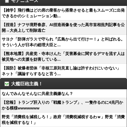
モナニュース
【雑学】飛行機はどの席の乗客から搭乗させると最もスムーズに出発
できるかのシミュレーション動...
【捏造】ナフサ境野春彦、AI捏造画像を使った高市首相批判記事を公
開→大炎上して削除逃亡
サヨク「防弾ガラスで守られ『広島から出て行けー！』と叫ばれる。
そういう人が日本の総理大臣と...
【熊本地震】共産党・寺本けんた「災害募金に関するデマを流す人は
被災地への支援を妨害している...
【国防】被爆者団体「非核三原則見直し論は許すわけにいかない」
ネット「議論すらするなと言う...
大艦巨砲主義！
なんでみんなそんなに共産主義嫌なん？
【悲報】トランプ肝入りの「戦艦トランプ」、一隻作るのに4兆円か
かる模様wwwwwww
野党「消費税を減税しろ！」政府「消費税減税するわｗ」野党「消費
税を減税するな！」