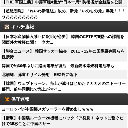
【THE 軍国主義】中露軍艦4隻が“日本一周” 防衛省が全航路を公開
【超絶朗報】「れいわ新選組」改め、新党「いのちの党」爆誕！！！
うおおおおおおおお
キムチ速報
【日本水産物輸入禁止に釈明が必要】 韓国のCPTPP加盟への課題を
関西外大教授に聞く 李大...
【聯合ニュース】 韓国サッカー協会 2011～12年に国際審判員らを
性接待
韓国で約60年ぶりに路面電車が復活 最新鋭水素燃料電池車も
北朝鮮、弾道ミサイル発射 EEZ外に落下
【韓国】ウェブトゥーン、売上が減りはじめた？カカオのストーリー
部門、前年同期比で売上がマイ...
保守速報
ヨーロッパが中国製メガソーラーを締め出しｗｗｗ
【衝撃】中国製ルーター20機種にバックドア発見！ ネットに繋ぐだ
けで35秒ごとに中国のサー...