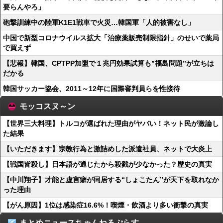
要らんやろ」
砲撃訓練中の陸軍K1E1戦車で火災…韓国軍「人的被害なし」
中国で新型コロナウイルス拡大「治療薬販売制限指針」のせいで薬局
で買えず
【悲報】韓国、CPTPP加盟で１兆円効果試算も”福島問題”が立ちは
だかる
韓国サッカー協会、2011～12年に国際審判員らを性接待
モッコスヌ～ン
【世界三大料理】トルコが選ばれた理由がヤバい！ネット民が激論し
た結果
【いただきます】宗教行為と激詰めした派遣社員、ネットで大炎上
【戦国皆殺し】日本語が通じたから殺戮が少なかった？歴史の真実
【中川翔子】才能と虚言癖が同居する“しょこたん”が天下を取れなか
った理由
【がん原因】1位は感染症16.6%！喫煙・飲酒より多い衝撃の真実
まとめニュースちゃんねるぷらす