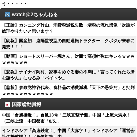
う・・・・・
watch@2ちゃんねる
【正論】カンニング竹山、消費税減税失敗→増税の流れ想像「次誰が
総理やりたいと思います？」
【朗報】国産初、遠隔監視型の自動運転トラクター クボタが来春に
発売！！！
【動画】ショートスリーパー堀さん、対面で高須幹弥にキレるｗｗｗ
ｗｗｗｗｗｗ
【悲報】ナイナイ岡村、家事をめぐる妻の不満に「言ってくれたら済
む話やん」になるみ「バイトや...
【悲報】参政党神谷代表、食料品の消費減税「天下の愚策だ」と批判
ｗｗｗｗｗｗｗｗｗｗｗｗ
国家総動員報
中国「台風接近！」台風13号「三峡直撃予測」中国「上流大洪水！
（三峡上流」中国都市「8/5...
インドネシア「高速鉄道！」中国「大赤字！」インドネシア「運営会
社の株式購入！（負債対策」中...