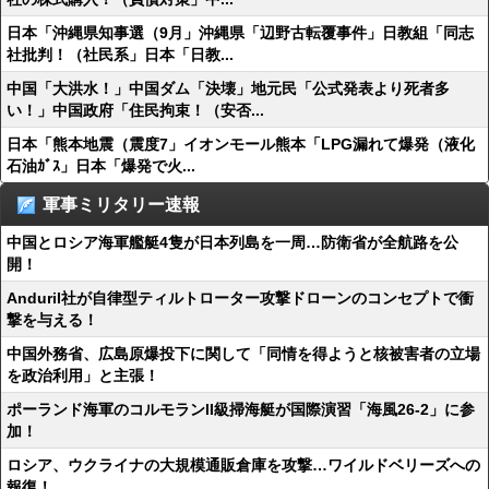
日本「沖縄県知事選（9月」沖縄県「辺野古転覆事件」日教組「同志
社批判！（社民系」日本「日教...
中国「大洪水！」中国ダム「決壊」地元民「公式発表より死者多
い！」中国政府「住民拘束！（安否...
日本「熊本地震（震度7」イオンモール熊本「LPG漏れて爆発（液化
石油ｶﾞｽ」日本「爆発で火...
軍事ミリタリー速報
中国とロシア海軍艦艇4隻が日本列島を一周…防衛省が全航路を公
開！
Anduril社が自律型ティルトローター攻撃ドローンのコンセプトで衝
撃を与える！
中国外務省、広島原爆投下に関して「同情を得ようと核被害者の立場
を政治利用」と主張！
ポーランド海軍のコルモランII級掃海艇が国際演習「海風26-2」に参
加！
ロシア、ウクライナの大規模通販倉庫を攻撃…ワイルドベリーズへの
報復！