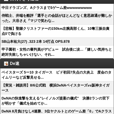
中日ドラゴンズ、Aクラスまで3ゲーム差wwwwwwwww
侍戦士、井端を酷評「選手との会話がほとんどなく意思疎通が難しか
った。大谷さえ『マジで笑わな...
【悲報】聖隷クリストファーの150km左腕高部くん、10奪三振自責
点0で負ける
SB山本祐大(27) .323 2本 14打点 OPS.878
甲子園初・女性の審判員がデビュー 試合後に涙…「嬉しい気持ちと
絶対失敗しちゃいけない、それ...
De速
ベイスターズ 5ー10 タイガース ビド初回7失点の大炎上 度会のタ
イムリーなど反撃見せる...
【実況・雑談用】8/6公式戦 横浜DeNAベイスターズvs阪神タイガ
ース
DeNAの快進撃を支える”レイノルズ提案の儀式” 決勝2ランの宮下
が明かす「儀式を始めてか...
DeNA 8月負けなし4連勝、3位ヤクルトとのゲーム差「0」でAクラス