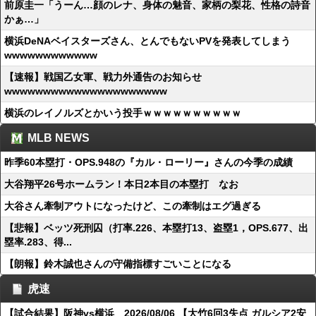
前原圭一「うーん…顔のレナ、身体の魅音、家柄の梨花、性格の詩音
かぁ…」
横浜DeNAベイスターズさん、とんでもないPVを発表してしまう
wwwwwwwwwwww
【速報】戦国乙女軍、戦力外通告のお知らせ
wwwwwwwwwwwwwwwwwwwww
横浜のレイノルズとかいう投手ｗｗｗｗｗｗｗｗｗｗ
MLB NEWS
昨季60本塁打・OPS.948の『カル・ローリー』さんの今季の成績
大谷翔平26号ホームラン！本日2本目の本塁打 なお
大谷さん牽制アウトになったけど、この牽制はエグ過ぎる
【悲報】ベッツ死刑囚（打率.226、本塁打13、盗塁1，OPS.677、出
塁率.283、得...
【朗報】鈴木誠也さんの守備指標すごいことになる
虎速
【試合結果】阪神vs横浜 2026/08/06 【大竹6回3失点 ガルシア2安