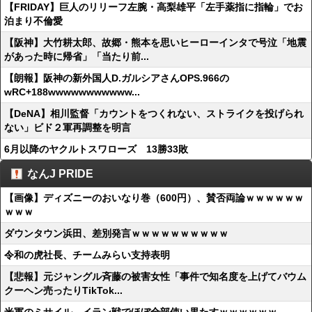
【FRIDAY】巨人のリリーフ左腕・高梨雄平「左手薬指に指輪」でお
泊まり不倫愛
【阪神】大竹耕太郎、故郷・熊本を思いヒーローインタで号泣「地震
があった時に帰省」「当たり前...
【朗報】阪神の新外国人D.ガルシアさんOPS.966の
wRC+188wwwwwwwwwww...
【DeNA】相川監督「カウントをつくれない、ストライクを投げられ
ない」ビド２軍再調整を明言
6月以降のヤクルトスワローズ 13勝33敗
なんJ PRIDE
【画像】ディズニーのおいなり巻（600円）、賛否両論ｗｗｗｗｗｗ
ｗｗｗ
ダウンタウン浜田、差別発言ｗｗｗｗｗｗｗｗｗｗ
令和の虎社長、チームみらい支持表明
【悲報】元ジャングル斉藤の被害女性「事件で知名度を上げてバウム
クーヘン売ったりTikTok...