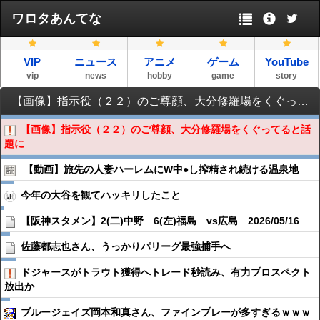
ワロタあんてな
VIP
ニュース
アニメ
ゲーム
YouTube
vip
news
hobby
game
story
【画像】指示役（２２）のご尊顔、大分修羅場をくぐってると話題に
【画像】指示役（２２）のご尊顔、大分修羅場をくぐってると話
題に
【動画】旅先の人妻ハーレムにW中●︎し搾精され続ける温泉地
今年の大谷を観てハッキリしたこと
【阪神スタメン】2(二)中野 6(左)福島 vs広島 2026/05/16
佐藤都志也さん、うっかりパリーグ最強捕手へ
ドジャースがトラウト獲得へトレード秒読み、有力プロスペクト
放出か
ブルージェイズ岡本和真さん、ファインプレーが多すぎるｗｗｗ