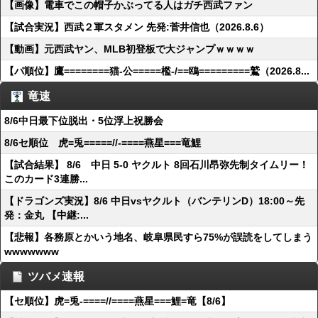
【画像】電車でこの帽子かぶってる人はガチ西武ファン
【試合実況】西武２軍スタメン 先発:菅井信也（2026.8.6）
【動画】元西武ヤン、MLB初登板で大ジャンプｗｗｗｗ
【パ順位】鷹========猫-公=====檻-/==鴎=========鷲（2026.8...
竜速
8/6中日最下位脱出・5位浮上祝勝会
8/6セ順位 虎=兎=====//-====燕星===竜鯉
【試合結果】 8/6 中日 5-0 ヤクルト 8回石川昂弥先制タイムリー！
このカード3連勝...
【ドラゴンズ実況】8/6 中日vsヤクルト（バンテリンD）18:00～先
発：金丸 【中継:...
【悲報】各務原とかいう地名、岐阜県民すら75%が誤読をしてしまう
wwwwwww
ツバメ速報
【セ順位】虎=兎-====//====燕星===鯉=竜【8/6】