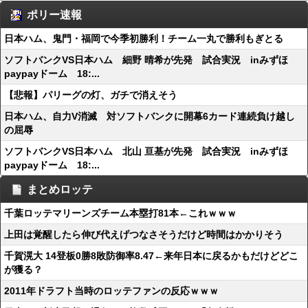
ポリー速報
日本ハム、鬼門・福岡で今季初勝利！チーム一丸で勝利もぎとる
ソフトバンクVS日本ハム 細野 晴希が先発 試合実況 inみずほ
paypayドーム 18:...
【悲報】パリーグの灯、ガチで消えそう
日本ハム、自力V消滅 対ソフトバンクに開幕6カード連続負け越し
の屈辱
ソフトバンクVS日本ハム 北山 亘基が先発 試合実況 inみずほ
paypayドーム 18:...
まとめロッテ
千葉ロッテマリーンズチーム本塁打81本←これｗｗｗ
上田は覚醒したら伸び代えげつなさそうだけど時間はかかりそう
千賀滉大 14登板0勝8敗防御率8.47←来年日本に戻るかもだけどどこ
が獲る？
2011年ドラフト当時のロッテファンの反応ｗｗｗ