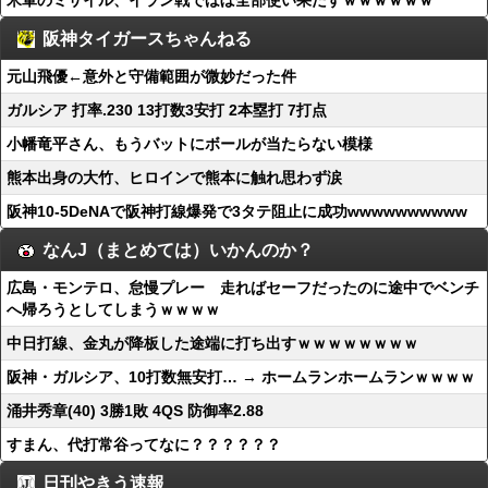
米軍のミサイル、イラン戦でほぼ全部使い果たすｗｗｗｗｗｗ
阪神タイガースちゃんねる
元山飛優←意外と守備範囲が微妙だった件
ガルシア 打率.230 13打数3安打 2本塁打 7打点
小幡竜平さん、もうバットにボールが当たらない模様
熊本出身の大竹、ヒロインで熊本に触れ思わず涙
阪神10-5DeNAで阪神打線爆発で3タテ阻止に成功wwwwwwwwww
なんJ（まとめては）いかんのか？
広島・モンテロ、怠慢プレー 走ればセーフだったのに途中でベンチ
へ帰ろうとしてしまうｗｗｗｗ
中日打線、金丸が降板した途端に打ち出すｗｗｗｗｗｗｗｗ
阪神・ガルシア、10打数無安打… → ホームランホームランｗｗｗｗ
涌井秀章(40) 3勝1敗 4QS 防御率2.88
すまん、代打常谷ってなに？？？？？？
日刊やきう速報