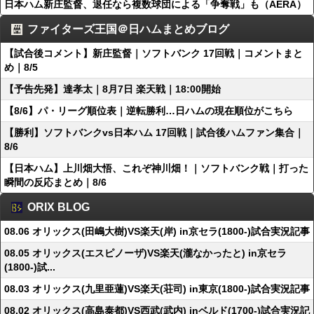
日本ハム新庄監督、退任なら複数球団による「争奪戦」も（AERA）
ファイターズ王国＠日ハムまとめブログ
【試合後コメント】新庄監督｜ソフトバンク 17回戦｜コメントまと
め｜8/5
【予告先発】達孝太｜8月7日 楽天戦｜18:00開始
【8/6】パ・リーグ順位表｜逆転勝利…日ハムの現在順位がこちら
【勝利】ソフトバンクvs日本ハム 17回戦｜試合後ハムファン集合｜
8/6
【日本ハム】上川畑大悟、これぞ神川畑！｜ソフトバンク戦｜打った
瞬間の反応まとめ｜8/6
ORIX BLOG
08.06 オリックス(田嶋大樹)VS楽天(岸) in京セラ(1800-)試合実況記事
08.05 オリックス(エスピノーザ)VS楽天(瀧なかったと) in京セラ
(1800-)試...
08.03 オリックス(九里亜蓮)VS楽天(荘司) in東京(1800-)試合実況記事
08.02 オリックス(高島泰都)VS西武(武内) inベルド(1700-)試合実況記