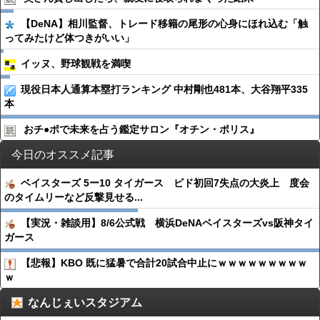
【DeNA】相川監督、トレード移籍の尾形の心身にほれ込む「触
ってみたけど体つきがいい」
イッヌ、野球観戦を満喫
現役日本人通算本塁打ランキング 中村剛也481本、大谷翔平335
本
おチ●︎ポで未来を占う鑑定サロン『オチン・ポリス』
今日のオススメ記事
ベイスターズ 5ー10 タイガース ビド初回7失点の大炎上 度会
のタイムリーなど反撃見せる...
【実況・雑談用】8/6公式戦 横浜DeNAベイスターズvs阪神タイ
ガース
【悲報】KBO 既に猛暑で合計20試合中止にｗｗｗｗｗｗｗｗｗ
ｗ
なんじぇいスタジアム