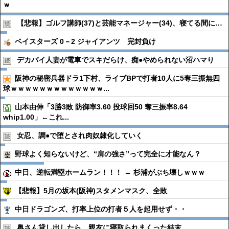
ｗ
【悲報】ゴルフ講師(37)と芸能マネージャー(34)、寝てる間に…
ベイスターズ 0－2 ジャイアンツ 完封負け
デカパイ人妻が電車でスキだらけ、痴●︎やめられない沼ハマり
阪神の秘密兵器ドラ1下村、ライブBPで打者10人に5奪三振無四
球ｗｗｗｗｗｗｗｗｗｗｗｗｗ...
山本由伸「3勝3敗 防御率3.60 投球回50 奪三振率8.64
whip1.00」←これ...
女忍、調●︎で堕とされ肉奴隷化していく
野球よく知らないけど、“肩の強さ”って完全に才能なん？
中日、逆転満塁ホームラン！！！ → 杉浦がぶち壊しｗｗｗ
【悲報】5月の坂本(阪神)スタメンマスク、全敗
中日ドラゴンズ、打率上位の打者５人を起用せず・・
奥さん貸し出したら、親友に寝取られまくった結末