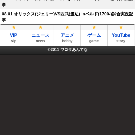
事
08.01 オリックス(ジェリー)VS西武(渡辺) inベルド(1700-)試合実況記
事
VIP
ニュース
アニメ
ゲーム
YouTube
vip
news
hobby
game
story
©2011
ワロタあんてな