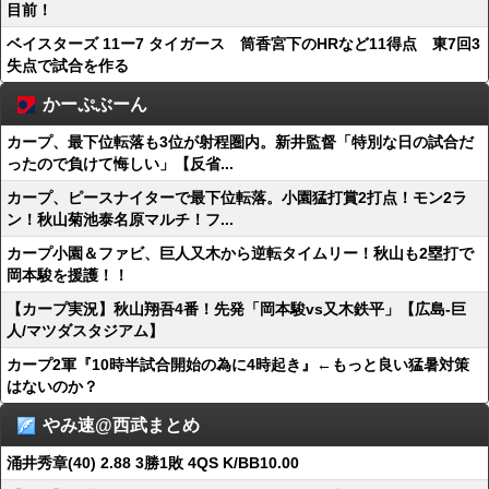
目前！
ベイスターズ 11ー7 タイガース 筒香宮下のHRなど11得点 東7回3
失点で試合を作る
かーぷぶーん
カープ、最下位転落も3位が射程圏内。新井監督「特別な日の試合だ
ったので負けて悔しい」【反省...
カープ、ピースナイターで最下位転落。小園猛打賞2打点！モン2ラ
ン！秋山菊池泰名原マルチ！フ...
カープ小園＆ファビ、巨人又木から逆転タイムリー！秋山も2塁打で
岡本駿を援護！！
【カープ実況】秋山翔吾4番！先発「岡本駿vs又木鉄平」【広島-巨
人/マツダスタジアム】
カープ2軍『10時半試合開始の為に4時起き』←もっと良い猛暑対策
はないのか？
やみ速@西武まとめ
涌井秀章(40) 2.88 3勝1敗 4QS K/BB10.00