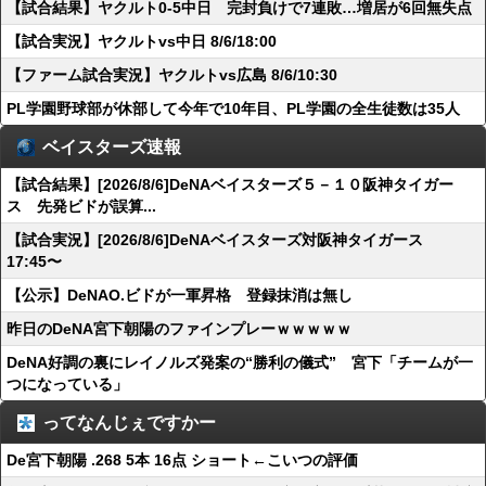
【試合結果】ヤクルト0-5中日 完封負けで7連敗…増居が6回無失点
【試合実況】ヤクルトvs中日 8/6/18:00
【ファーム試合実況】ヤクルトvs広島 8/6/10:30
PL学園野球部が休部して今年で10年目、PL学園の全生徒数は35人
ベイスターズ速報
【試合結果】[2026/8/6]DeNAベイスターズ５－１０阪神タイガー
ス 先発ビドが誤算...
【試合実況】[2026/8/6]DeNAベイスターズ対阪神タイガース
17:45〜
【公示】DeNAO.ビドが一軍昇格 登録抹消は無し
昨日のDeNA宮下朝陽のファインプレーｗｗｗｗｗ
DeNA好調の裏にレイノルズ発案の“勝利の儀式” 宮下「チームが一
つになっている」
ってなんじぇですかー
De宮下朝陽 .268 5本 16点 ショート←こいつの評価