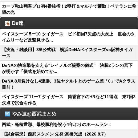
カープ秋山翔吾プロ初4番抜擢！2塁打＆マルチで躍動！ベテランに希
望の光
De速
ベイスターズ 5ー10 タイガース ビド初回7失点の大炎上 度会のタ
イムリーなど反撃見せる...
【実況・雑談用】8/6公式戦 横浜DeNAベイスターズvs阪神タイガ
ース
DeNAの快進撃を支える”レイノルズ提案の儀式” 決勝2ランの宮下
が明かす「儀式を始めてか...
DeNA 8月負けなし4連勝、3位ヤクルトとのゲーム差「0」でAクラス
目前！
ベイスターズ 11ー7 タイガース 筒香宮下のHRなど11得点 東7回3
失点で試合を作る
やみ速@西武まとめ
西武・柘植世那、母校勝利を祝う4年ぶりのホームラン！
【試合実況】西武スタメン 先発:高橋光成（2026.8.7）