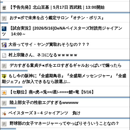
【予告先発】北山亘基｜5月17日 西武戦｜13:00開始
おチ●︎ポで未来を占う鑑定サロン『オチン・ポリス』
【試合実況】[2026/5/16]DeNAベイスターズ対読売ジャイアン
ツ 14:00～
大谷ってサイ・ヤング賞取れそうなの？？？
村上宗隆さん、ネコになるｗｗｗｗｗ
デカすぎる童貞チ●︎ポをエロすぎるギャルおっぱいで煽ったら
もし今の阪神に『全盛期鳥谷』『全盛期メッセンジャー』『全盛
期ジェフ』が加入できるなら誰選ぶ...
【セ順位】燕=虎-=兎==/星/-====鯉=竜【5/16】
陸上部女子の性欲エグすぎるwwwww
ベイスターズ 3－4 ジャイアンツ 負け
野球部の女子マネージャーってやっぱりそういうことなの？