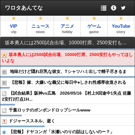
ワロタあんてな
VIP
ニュース
アニメ
ゲーム
YouTube
vip
news
hobby
game
story
坂本勇人には2500試合出場、10000打席、2500安打もやってほしいよな
坂本勇人には2500試合出場、10000打席、2500安打もやってほし
いよな
地味だけど隠れ巨乳な彼女、Tシャツハミ出しで精子尽きるま
【悲報】嫁、大嫌いな義父に毎日中●︎しされ性感帯改造される
【試合結果】阪神vs広島 2026/05/16 【村上9回途中1失点 佐藤
2安打2打点1H...
千葉ロッテのボンボンドロップシールwww
ドジャーススネル、逝く
【悲報】ドヤコンガ「水瀬いのりの話はしないのー？」