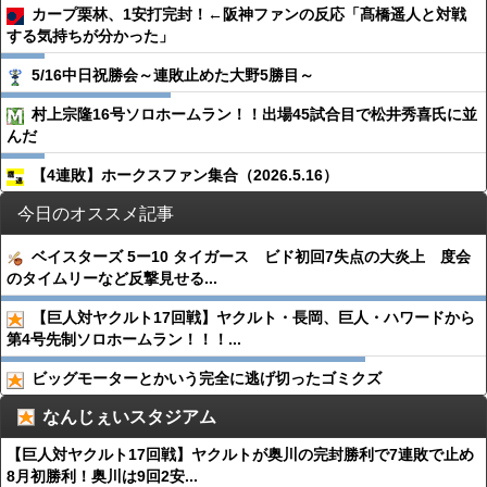
カープ栗林、1安打完封！←阪神ファンの反応「髙橋遥人と対戦
する気持ちが分かった」
5/16中日祝勝会～連敗止めた大野5勝目～
村上宗隆16号ソロホームラン！！出場45試合目で松井秀喜氏に並
んだ
【4連敗】ホークスファン集合（2026.5.16）
今日のオススメ記事
ベイスターズ 5ー10 タイガース ビド初回7失点の大炎上 度会
のタイムリーなど反撃見せる...
【巨人対ヤクルト17回戦】ヤクルト・長岡、巨人・ハワードから
第4号先制ソロホームラン！！！...
ビッグモーターとかいう完全に逃げ切ったゴミクズ
なんじぇいスタジアム
【巨人対ヤクルト17回戦】ヤクルトが奥川の完封勝利で7連敗で止め
8月初勝利！奥川は9回2安...