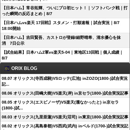
【日本ハム】常谷拓輝、ついにプロ初ヒット！｜ソフトバンク戦｜打
った瞬間の反応まとめ｜8/7
【日本ハムvs楽天 17回戦】スタメン・打順速報｜試合実況｜8/7
18:00開始
【日本ハム】吉田賢吾、カストロが登録/細野晴希、清水優心を抹
消 7日公示
【試合結果】日本ハム2軍vs楽天5-04｜東地区13回戦｜個人成績｜
8/7
ORIX BLOG
08.07 オリックス(寺西成騎)VSロッテ(広池) inZOZO(1800-)試合実況
記...
08.06 オリックス(田嶋大樹)VS楽天(岸) in京セラ(1800-)試合実況記事
08.05 オリックス(エスピノーザ)VS楽天(瀧なかったと) in京セラ
(1800-)試...
08.03 オリックス(九里亜蓮)VS楽天(荘司) in東京(1800-)試合実況記事
08.02 オリックス(高島泰都)VS西武(武内) inベルド(1700-)試合実況記