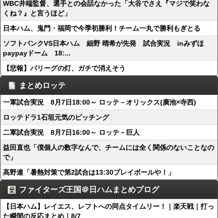
WBC井端監督、選手との会話なかった「大谷でさえ『マジで笑わな
くね？』と言うほど」
日本ハム、鬼門・福岡で今季初勝利！チーム一丸で勝利もぎとる
ソフトバンクVS日本ハム 細野 晴希が先発 試合実況 inみずほ
paypayドーム 18:...
【悲報】パリーグの灯、ガチで消えそう
まとめロッテ
一軍試合実況 8月7日18:00～ ロッテ－オリックス(廣池×寺西)
ロッテドラ1石垣元気のピッチング
二軍試合実況 8月7日16:00～ ロッテ－巨人
益田直也「僕個人の数字なんで、チームには全く関係のないことなの
で」
高野連「暑熱対策で第2試合は13:30プレイボールや！」
ファイターズ王国＠日ハムまとめブログ
【日本ハム】レイエス、レフトへの同点タイムリー！｜楽天戦｜打っ
た瞬間の反応まとめ｜8/7