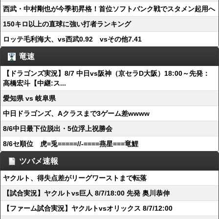
西武・中村剛也が今季初昇格！首位ソフトバンク戦でスタメン起用へ
150キロ以上の直球に強い打者ランキング
ロッテ毛利海大、vs西武0.92 vsその他7.41
竜速
【ドラゴンズ実況】8/7 中日vs阪神（京セラD大阪）18:00～先発：
高橋宏斗【中継:ス...
愛知県 vs 岐阜県
中日ドラゴンズ、Aクラスまで3ゲーム差wwww
8/6中日最下位脱出・5位浮上祝勝会
8/6セ順位 虎=兎=====//-====燕星===竜鯉
ツバメ速報
ヤクルト、得失点差がリーグワーストまで転落
【試合実況】ヤクルトvs巨人 8/7/18:00 先発 奥川恭伸
【ファーム試合実況】ヤクルトvsオリックス 8/7/12:00