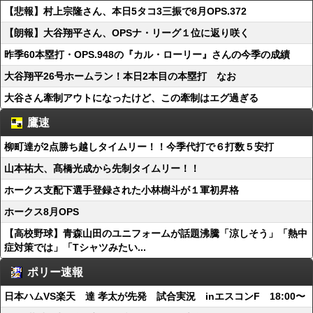
【悲報】村上宗隆さん、本日5タコ3三振で8月OPS.372
【朗報】大谷翔平さん、OPSナ・リーグ１位に返り咲く
昨季60本塁打・OPS.948の『カル・ローリー』さんの今季の成績
大谷翔平26号ホームラン！本日2本目の本塁打 なお
大谷さん牽制アウトになったけど、この牽制はエグ過ぎる
鷹速
柳町達が2点勝ち越しタイムリー！！今季代打で６打数５安打
山本祐大、髙橋光成から先制タイムリー！！
ホークス支配下選手登録された小林樹斗が１軍初昇格
ホークス8月OPS
【高校野球】青森山田のユニフォームが話題沸騰「涼しそう」「熱中
症対策では」「Tシャツみたい...
ポリー速報
日本ハムVS楽天 達 孝太が先発 試合実況 inエスコンF 18:00〜