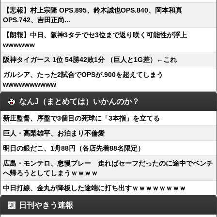
【悲報】村上宗隆 OPS.895、鈴木誠也OPS.840、岡本和真
OPS.742、吉田正尚...
【朗報】中日、阪神3タテでセ3位まで返り咲く可能性が浮上
wwwwww
阪神タイガース 1位 54勝42敗1分 （巨人と1G差）←これ
ガルシア、たった2試合でOPSが.900を超えてしまう
wwwwwwwwww
なんJ（まとめては）いかんのか？
新庄監督、序盤で3個目の死球に「3本指」を立てる
巨人・高梨雄平、お泊まり不倫愛
明日の銀だこ、1舟88円（各店先着88名限定）
広島・モンテロ、怠慢プレー 走ればセーフだったのに途中でベンチ
へ帰ろうとしてしまうｗｗｗｗ
中日打線、金丸が降板した途端に打ち出すｗｗｗｗｗｗｗｗ
日刊やきう速報