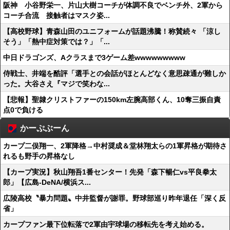
阪神 小谷野栄一、片山大樹コーチが体調不良でベンチ外、2軍から
コーチ合流 接触者はマスク姿...
【高校野球】青森山田のユニフォームが話題沸騰！称賛続々 「涼し
そう」「熱中症対策では？」「...
中日ドラゴンズ、Aクラスまで3ゲーム差wwwwwwwww
侍戦士、井端を酷評「選手との会話がほとんどなく意思疎通が難しか
った。大谷さえ『マジで笑わな...
【悲報】聖隷クリストファーの150km左腕高部くん、10奪三振自責
点0で負ける
かーぷぶーん
カープ二俣翔一、2軍降格→中村奨成＆堂林翔太らの1軍昇格が期待さ
れるも野手の昇格なし
【カープ実況】秋山翔吾1番センター！先発「森下暢仁vs平良拳太
郎」【広島-DeNA/横浜ス...
広陵高校〝暴力問題〟中井監督が謝罪。野球部巡り昨年退任「深く反
省」
カープファン最下位転落で2軍由宇球場の移転先を考え始める。