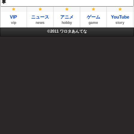
事
VIP
ニュース
アニメ
ゲーム
YouTube
vip
news
hobby
game
story
©2011
ワロタあんてな