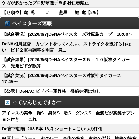
ケガが多かったプロ野球選手※多村仁志禁止
【セ順位】虎=兎-====//====燕星===鯉=竜【8/6】
ベイスターズ速報
【試合実況】[2026/8/7]DeNAベイスターズ対広島カープ 18:00〜
DeNA相川監督「カウントをつくれない、ストライクを投げられな
い」ビド２軍再調整を明言 急...
【試合結果】[2026/8/6]DeNAベイスターズ５－１０阪神タイガー
ス 先発ビドが誤算...
【試合実況】[2026/8/6]DeNAベイスターズ対阪神タイガース
17:45〜
【公示】DeNAO.ビドが一軍昇格 登録抹消は無し
ってなんじぇですかー
アイマスの美希「顔S 身体S 歌S ダンスS 金髪だが茶髪オプシ
ョン付き」←これ
De宮下朝陽 .268 5本 16点 ショート←こいつの評価
前原圭一「うーん…顔のレナ、身体の魅音、家柄の梨花、性格の詩音