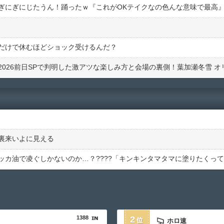
ぎにぎにじたうん！踊ったｗ『これがOKテイクなの色んな意味で最高
んだだけで休むほどショック受けるんだ？
裏来いよに見える
1388
2
ホロ速