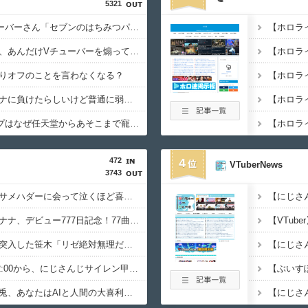
5321
【は？】超人気Vチューバーさん「セブンのはちみつパン買えなかったぺこ〜」←なぜか叩かれてしまう……
【ホロラ
【悲報】加藤純一さん、あんだけVチューバーを煽ってたのに実質敗北宣言か……
【ホロラ
りオフのことを言わなくなる？
【ホロラ
ウメハラさん、またメナに負けたらしいけど普通に弱めじゃない？
【ホロラ
【謎】一番手Vグループはなぜ任天堂からあそこまで寵愛されるんだ？
472
4
VTuberNews
3743
【にじさんじ】リゼがサメハダーに会って泣くほど喜んでる
【にじさんじ】珠乃井ナナ、デビュー777日記念！77曲耐久歌枠！休憩用画像に困らないにも程がある
【にじさんじ】深海に突入した笹木「リゼ絶対無理だわ」
【にじ甲2026】本日22:00から、にじさんじサイレン甲子園2026世界大会
【にじさんじ】月ノ美兎、あなたはAIと人間の大喜利回答を見分けられますか？委員長の尻穴ASMRかあ…