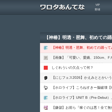
VIP
野球
【神椿】明透・琶舞、初めての踊
【神椿】明透・琶舞、初めての踊って
【画像】「可愛い、愛嬌、150cm、
しぐれういの欠点って何？
【にじフェス2026】かえみととか
【ホロライブ】ころねすきー脳破壊【G
【嫌儲】お前ら『稼ぐのは悪！全て無償