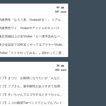
60
547
想像上の弱者男性『なろう系、Vtuber好き！』 リアル弱者男性『哲学、古典文学、世界史。(ﾒｶﾞﾈｸｲ)』
【悲報】弱者男性ワイ、Vtuberやアイドルやキャバクラに金を使いまくる奴が理解できない…
【悲報】推定30歳以上の女Vtuber『えー漢字読めなーいわかんなーい』 キッズリスナー『！？』
【疑問】美少女設定で10年近くやってるアラサーVtuberとか痛いとしか思えないんだが興奮するもんなの？
【悲報】Vtuber『スト６やってみる』←1回やって二度とやらないパターン多すぎだろｗｗｗｗ
38
202
【ホロライブ】まつり、お姫様になりたいが「んなたんには勝てねえなと思ってw」
【ホロライブ】フブさん、激辛耐性がありすぎて信用が全く無く妖怪扱いさらてしまうｗ
【ホロライブ】すいちゃんでエゴサするとすうちゃんも一緒に出てくるのでなんの配信をしているか詳しいすいちゃん
【ホロライブ】ニコの願望Tierづくりでとんでもプレイに付き合わされるおかゆんw