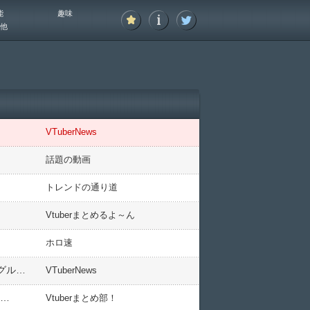
能
趣味
他
VTuberNews
話題の動画
トレンドの通り道
Vtuberまとめるよ～ん
ホロ速
【ホロライブ】UNIT B（Pre-Debut）、ティザー公開『ボーカル、ピアノ、ボーカル＆作曲編成か』『音楽系グループってことでええんか？』【初配信5/22(金)20:00】
VTuberNews
ぁ…
Vtuberまとめ部！