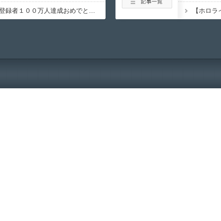
【ホロライブ】ルイ、登録者１００万人達成おめでとう！！