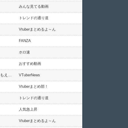
みんな見てる動画
トレンドの通り道
Vtuberまとめるよ～ん
FANZA
ホロ速
おすすめ動画
【にじさんじ】男虎、新作動画をちょいみせ告知「自転車で琵琶湖一周してみたい」← やりたいことシリーズもええペースで出してくれるな虎おじ
VTuberNews
Vtuberまとめ部！
トレンドの通り道
人気急上昇
Vtuberまとめるよ～ん