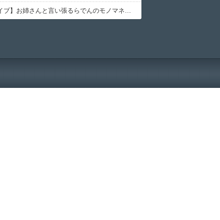
【ホロライブ】お姉さんと言い張るらでんのモノマネが似てるラプ様