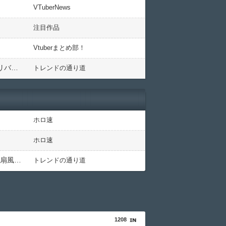
』
VTuberNews
注目作品
Vtuberまとめ部！
幕張メッセが熱狂の渦に！にじフェス2026前日SPで判明した激アツな楽しみ方と会場の裏側！葉加瀬冬雪 オリバー・エバンス 榊ネス 百花繚乱
トレンドの通り道
ホロ速
ホロ速
エアコン修理までまだかかるんやがハッカ油で凌ぐしかないのか…？????「キンキンタマタマに塗りたくって扇風機に当たれば冷える」
トレンドの通り道
1208