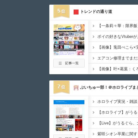
5
トレンドの通り道
7
ぶいちゅー部！＠ホロライブま
ホロライブ実況・雑談ス
【ホロライブ】がうる
【Live】がうるぐら
紫咲シオン卒業に関す