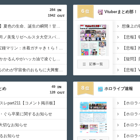
284
6
Vtuberまとめ部！
1942
【一条莉々華：限界飯】夏色の生命、誕生の瞬間！甘々なホットケーキ
ボイの好きなVtuberが月ノ美兎リゼヘルスタ大空スバルなんだけどどんなイメージ？
【画像】兎田ぺこら×宝鐘マリン：水着ガチャきｔら！水着コンプリートできるのはぺこマリどっちだ！ぺこ！
エアコン修理までまだかかるんやがハッカ油で凌ぐしかないのか…？????「キンキンタマタマに塗りたくって扇風機に当たれば冷える」
【画像】叶×葛葉：くろのわが宇宙食のおもちに大興奮！二人の意気投合っぷりが最高
49
8
とめ
ホロライブ速報
128
レpart211【コメント掲示板】
・ぐら卒業に関するお知らせ
、大切なお知らせ
るお知らせ