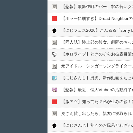
【悲報】歌舞伎町のバー、客の若い女を
【ホラーに弱すぎ】Dread Neigh
【にじフェス2026】こんるる「sorry bo
【同人誌】陸上部の彼女、顧問のおっさ
【ホロライブ】ときのそらお披露目誕生
元アイドル・シンガーソングライター、
【悲報】最近、個人Vtuberの活動
【激アツ】知ってた？私が生みの親！開
奥さん貸し出したら、親友に寝取られ
【にじさんじ】別々のお風呂とわざわ