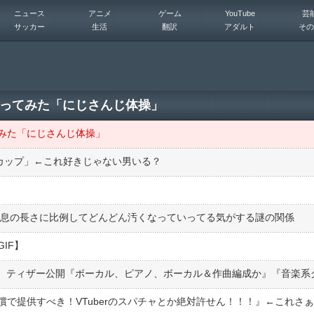
ニュース
アニメ
ゲーム
YouTube
芸
サッカー
生活
翻訳
アダルト
その
ってみた「にじさんじ体操」
みた「にじさんじ体操」
Fカップ」←これ好きじゃない男いる？
いう息の長さに比例してどんどん汚くなっていってる気がする謎の関係
IF】
で提供すべき！VTuberのスパチャとか絶対許せん！！！』←これさ