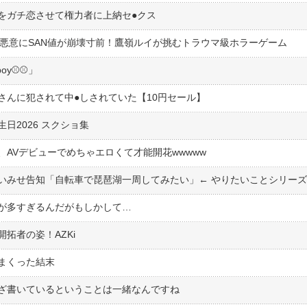
ガチ恋させて権力者に上納セ●︎クス
borの悪意にSAN値が崩壊寸前！鷹嶺ルイが挑むトラウマ級ホラーゲーム
y⚾️⚾️」
んに犯されて中●︎しされていた【10円セール】
日2026 スクショ集
AVデビューでめちゃエロくて才能開花wwwww
終了が多すぎるんだがもしかして…
拓者の姿！AZKi
まくった結末
ざ書いているということは一緒なんですね