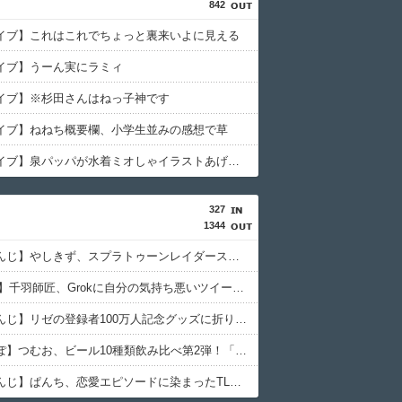
842
イブ】これはこれでちょっと裏来いよに見える
イブ】うーん実にラミィ
イブ】※杉田さんはねっ子神です
イブ】ねねち概要欄、小学生並みの感想で草
【ホロライブ】泉パッパが水着ミオしゃイラストあげとる
327
1344
【にじさんじ】やしきず、スプラトゥーンレイダース本編そっちのけで極悪ミニゲームを極めようとする
【VTuber】千羽師匠、Grokに自分の気持ち悪いツイート聞くやつやってるのかなって思ったら相手鴨神やんけ
【にじさんじ】リゼの登録者100万人記念グッズに折りたたみ傘『傘で草』『晴れてても雨降りそう』
【ぶいすぽ】つむお、ビール10種類飲み比べ第2弾！「最近は焼肉屋で最初にビールを頼むくらい好き」
【にじさんじ】ぱんち、恋愛エピソードに染まったTLを浄化へ「もっとネタツイとかが見たくて…」