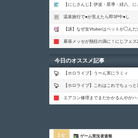
【にじさんじ】伊波・星導・緋八、に
温泉旅行で●︎が見えたら即3P中●︎し
【謎】なぜ女Vtuberはペットが◯
今日のオススメ記事
【ホロライブ】うーん実にラミィ
【ホロライブ】これはこれでちょっと
1
ゲーム実況者速報