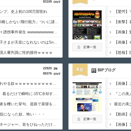
83109
ンプ、史上初の100万部割れ
ワンピースの「世界に5種しかない飛行能力」ついに謎が判明するｗｗｗｗ
【悲報】大阪で白昼堂々誘拐事件発生 wwwwwwwwwwwwwwwwwwwwwwwwwwwwwwwwwwww
【画像】
【悲報】竹田恒泰「愛子さまが天皇になれないのはSnow Manに女がいないのと同じ」X民「養子案はSnow Manに竹田恒泰が入るようなもの」
国人審判員に性的接待ｗｗｗｗ
22920
4
BIPブログ
89376
【画像】温泉の中でこれやる奴ｗｗｗｗｗｗｗｗｗｗｗｗｗｗｗｗ
【画像】NASAが開発、着るだけで瞬時に-15℃冷却する冷感ポンチョが3,980円ｗｗｗｗｗ
【悲報】女さん、歩行者を轢いた挙句、道路で昼寝をしようとしてしまう
懲役になった奴、怖い・・・
【悲報】仙台育英のマネージャー、首をひねっただけでなぜかウインクしたことにされてしまう