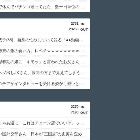
体調不良で休んでパチンコ通ってたら、数十日単位の証拠写真撮られて会社クビになった
2781
23255
大久保佳代子(55)、自身の性欲について語る「●●動画をみて●●い気持ちになる」
【動画】春奈の飯の食い方、レベチｗｗｗｗｗｗｗｗｗｗｗｗｗｗｗｗｗｗｗｗｗｗｗｗ
【悲報】思春期の娘に「キモッ」と言われたお父さん、グレる
【画像】ヘソ出しJKさん、股間の方まで見えてしまうｗｗｗｗｗｗｗｗｗ
沖縄尚学のチアがインタビューを受ける姿が可愛いと話題に（※動画あり）
2270
7190
【悲報】じゃあ逆に「これはチェーン店でいいぞ」ってものｗｗｗｗｗｗｗｗｗｗ
【激怒】中国外交部さん「日本が“三国志”の史実を歪めて歴史を破壊した」・・・・・・・・・