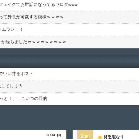
フェイクでお世話になってるワロタwww
って身長が可変する模様ｗｗｗｗ
ームラン！！
月が経ちましたｗｗｗｗｗｗｗｗｗ
でいい丼をポスト
化してしまう
ルっと！」←こいつの目的
37734
2
貧乏暇なり