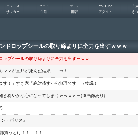
ニュース
アニメ
ゲーム
YouTube
芸
サッカー
生活
翻訳
アダルト
その
ンドロップシールの取り締まりに全力を出すｗｗｗ
ロップシールの取り締まりに全力を出すｗｗｗ
ママが旦那が死んだ結果････⇒！！
ます！」すき家「絶対残すから無理です」→物議！
如き穏やかな心になってしまうｗｗｗｗｗ(※画像あり)
ろ
チン・ポリス』
全部買っとけ！！！！！