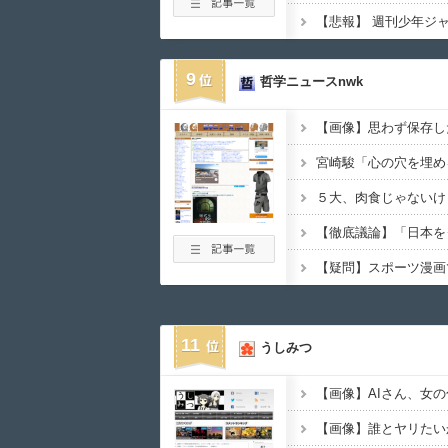
9
哲学ニュースnwk
11
うしみつ