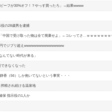
トビーフが30%オフ！？やっす買ったろ」→結果wwww
く
役の28歳男を逮捕
「中国で受け取った物は全て廃棄せよ」←コレってさ…ｗｗｗｗｗｗｗ
でジブリ超えwwwwwwwwwwwwwwww
なんてない時代が来る」
慢できなくなった
藤静香（56）しか抱いてないという事実・・・
し搾精され続ける温泉地
確保 指示役の1人か