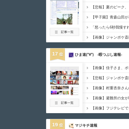
【悲報】夏のピーク、
17
ひま速(°∀°) -暇つぶし速報-
【画像】佳子さま、ボ
【画像】避難所の女が
【画像】フジテレビで
19
マジキチ速報