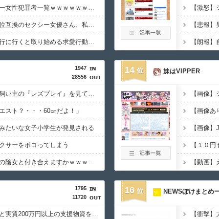
【画像】日本のセクシー女性犯罪者一覧ｗｗｗｗｗｗｗｗｗ
【画像】橋本環奈の上位互換のセクシー女優さん、私服でも可愛すぎるｗｗｗｗｗｗｗｗｗ
【動画】彼女と温泉旅行に行くと取り始める求愛行動ｗｗｗｗｗｗｗｗｗｗｗ
【朗報】
1947
14
妹はVIPPER
28556
【悲報】イッヌさん、飼い主の『レズプレイ』を見てドン引き・・・
【画像】
エスト？・・・60㎝だよ！」
【画像あ
みたいな女子小学生が発見される
【画像】
クサーをボコってしまう
【動画】こういう貧乳の陰女と付き合えますかｗｗｗｗｗｗｗ
1795
16
NEWSぽけまとめ
11720
【朗報】ヒカキンなんと実質200万円以上の支援物資を寄付してしまう・・・