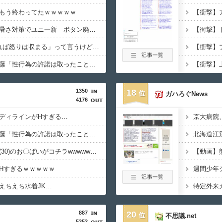
もう終わってたｗｗｗｗｗ
【甲子園】青森山田が暑さ対策でユニ一新 ボタン廃止でTシャツ素材ｗｗｗ
「怒ったら6秒我慢すれば怒りは収まる」って言うけど・・・
【画像】ジャンポケ斎藤「性行為の許諾は取ったことありません」
1350
18
ガハろぐNews
4176
ディラインがHすぎる…
【悲報】ジャンポケ斎藤「性行為の許諾は取ったことありません」
【画像】村重杏奈さん(30)のお〇ぱいがコチラwwwwwwwwwwww
【動画】
Hすぎるｗｗｗｗｗ
えちえち水着JK…
887
20
不思議.net
5352