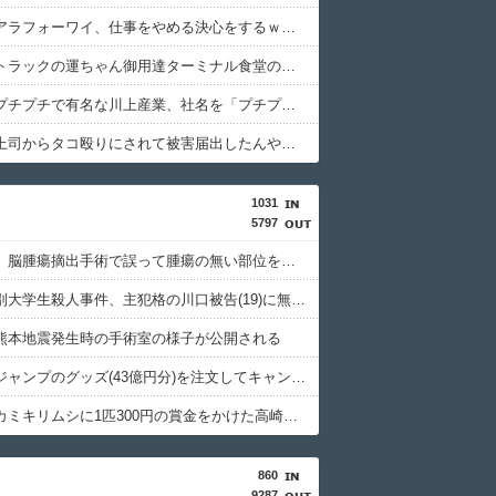
【衝撃】アラフォーワイ、仕事をやめる決心をするｗｗｗｗｗ
【衝撃】トラックの運ちゃん御用達ターミナル食堂のオムライスが強すぎるｗｗｗｗｗ(※画像あり)
【衝撃】プチプチで有名な川上産業、社名を「プチプチ株式会社」に変更されるｗｗｗｗｗ
【衝撃】上司からタコ殴りにされて被害届出したんやけど示談金どれくらいいけそう？ｗｗｗｗｗ
1031
5797
京大病院、脳腫瘍摘出手術で誤って腫瘍の無い部位を摘出 脳幹など損傷受け植物状態に
北海道江別大学生殺人事件、主犯格の川口被告(19)に無期懲役の判決
熊本地震発生時の手術室の様子が公開される
週間少年ジャンプのグッズ(43億円分)を注文してキャンセルした32歳女が逮捕
特定外来カミキリムシに1匹300円の賞金をかけた高崎市、初日に1170匹持ち込まれる
860
9287