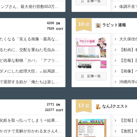
【悲報】 週刊少年ジャンプさん、最大発行部数653万部から急降下でついに「100万部」を割ってしまうｗｗｗｗｗ
4200
10
ラビット速報
7929
【画像】思わず保存したくなる「笑える画像・最高な画像」貼っていけｗｗｗｗｗ
宮崎駿「心の穴を埋めるために、交配を重ねた毛虫みたいな小さな犬を連れてる人、本当に醜い」←これどう思う？
５大、肉食じゃないけど凶暴な動物「カバ」「アフリカゾウ」「バッファロー」「コーカサスオオカブト」
【徹底議論】「日本をダメにした総理大臣」←結局誰だと思う？
【疑問】スポーツ漫画で退部する奴が「俺たちは楽しくやりたかったんだよ」って言い出す理由ｗｗｗｗｗ
2771
12
なんJクエスト
22277
【画像】AIさん、女の化粧を取っ払ってしまう⇒結果ｗｗｗｗｗｗｗ
【画像】誰とヤリたいかガチで見解が分かれる女さん4人衆、発見されるｗｗｗｗｗｗｗ