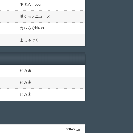
ネタめし.com
働くモノニュース
ガハろぐNews
まにゅそく
ピカ速
ピカ速
ピカ速
36045