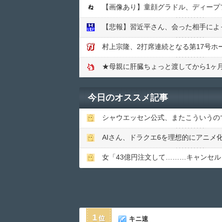
【画像あり】童顔グラドル、ディープ
【悲報】習近平さん、会った相手によ
村上宗隆、2打席連続となる第17号ホ
★母親に肝臓ちょっと渡してから1ヶ
今日のオススメ記事
シャウエッセン公式、またこういうの
AIさん、ドラクエ6を理想的にアニメ
女「43億円注文して………キャンセ
1
キニ速