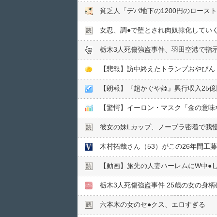
貧乏人「デパ地下の1200円のロース
女忍、調●︎で堕とされ肉奴隷化してい
栃木3人死傷強盗事件、羽田空港で指示
【悲報】訪中終えたトランプおやびん
【朗報】『超かぐや姫』興行収入25億円
【驚愕】イーロン・マスク「金の意味
彼女の妹Lカップ、ノーブラ密着で我
木村拓哉さん（53）がこの26年間工
【動画】旅先の人妻ハーレムにW中●︎
栃木3人死傷強盗事件 25歳の女の身柄
六本木の女のセ●︎クス、エロすぎる