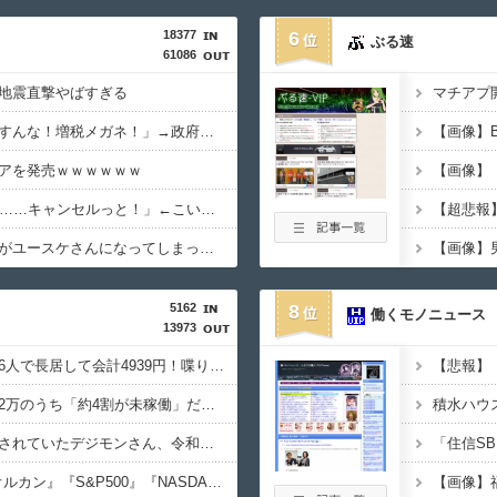
18377
6
ぶる速
61086
地震直撃やばすぎる
マチアプ開
政府「増税」敵「増税すんな！増税メガネ！」→政府「減税」敵「減税すんな！社会保障どうなる！」
【画像】
アを発売ｗｗｗｗｗｗ
女「43億円注文して………キャンセルっと！」←こいつの目的
【超悲報
ダイアンのじゃない方がユースケさんになってしまっているという事実←これ
5162
8
働くモノニュース
13973
【画像あり】居酒屋「6人で長居して会計4939円！喋りたいだけなら公園に行ってくれ（怒」
【悲報】
【悲報】NISA口座2052万のうち「約4割が未稼働」だったｗｗｗｗｗ
【朗報】オワコン扱いされていたデジモンさん、令和に「全盛期を超える利益」を生み出していた
【悲報】NISA民、『オルカン』『S&P500』『NASDAQ100』しか買わない