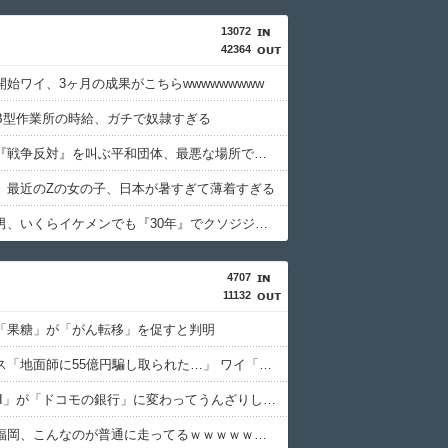
13072
42364
始ワイ、3ヶ月の成果がこちらwwwwwwwww
B型作業所の時給、ガチで奴隷すぎる
【画像】『戦争反対』を叫ぶ平和団体、最悪な場所でデモをしてしまう
】最近のZの女の子、日本が暑すぎて薄着すぎる
【画像】男、いくらイケメンでも『30年』でクソジジいになってしまう
4707
11132
「果糖」が「がん転移」を促すと判明
積水ハウス「地面師に55億円騙し取られた…」 ワイ「はえーかわいそう…会社滅茶苦茶やろなぁ」
「住信SBI」が「ドコモの銀行」に変わってうんざりしてるやつｗｗｗｗｗｗｗ
【画像】福岡、こんなのが普通に走ってるｗｗｗｗｗｗｗｗｗｗｗｗｗｗｗｗ