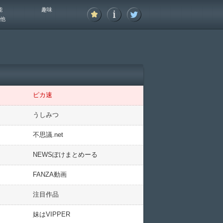
能
趣味
他
ピカ速
うしみつ
不思議.net
NEWSぽけまとめーる
FANZA動画
注目作品
妹はVIPPER