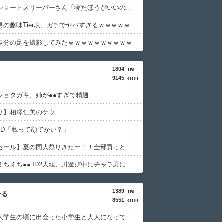
【激怒】ショートスリーパーさん「寝たほうがいいのでは？」にガチでブチギレｗｗｗｗｗｗｗｗｗｗ
【悲報】男の趣味Tier表、ガチでヤバすぎるｗｗｗｗｗｗｗｗｗｗ
自分の足を撮影してみたｗｗｗｗｗｗｗｗｗｗ
1804
9145
ショタガキ、姉が●●すぎて精通
り】相澤仁美のケツ
JD「私って顔でかい？」
【１０円セール】夏の同人祭りきたー！！全部買っとけwwww
【動画】えちえち●●JD2人組、川遊び中にチャラ男にナンパされるｗ
1389
ーる
8551
【衝撃】大学生の頃に出会った小学生と大人になってから再会し結婚した男、めちゃくちゃ叩かれてしまうｗｗｗｗｗ(※画像あり)