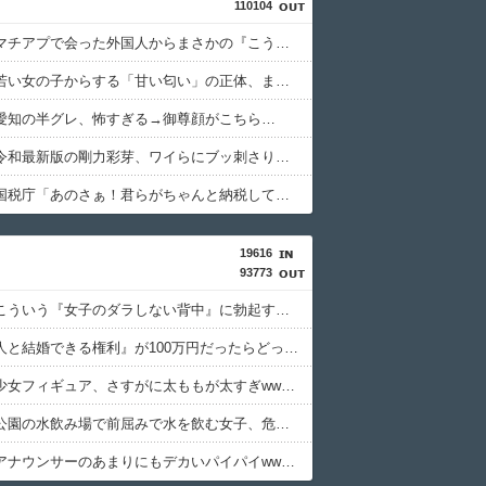
110104
【驚愕】マチアプで会った外国人からまさかの『こう』言われたんやがこれワイ詰みか？？？？？？？
【衝撃】若い女の子からする「甘い匂い」の正体、まさか分からないDTなんておらんよな？よな？w w w w w w w w w w w
愛知の半グレ、怖すぎる→御尊顔がこちら…
【画像】令和最新版の剛力彩芽、ワイらにブッ刺さりまくりと話題にw w w w w w w w w w w w w
【怒報】国税庁「あのさぁ！君らがちゃんと納税してくれないとこうなっちゃうけどどうする？！」←これw w w w w w w w
19616
93773
【画像】こういう『女子のダラしない背中』に勃起する奴wwww
『この美人と結婚できる権利』が100万円だったらどっち選ぶwwwww
最近の美少女フィギュア、さすがに太ももが太すぎwwwww
【動画】公園の水飲み場で前屈みで水を飲む女子、危うく乳が見えてしまう
【画像】アナウンサーのあまりにもデカいパイパイwwwwwwww