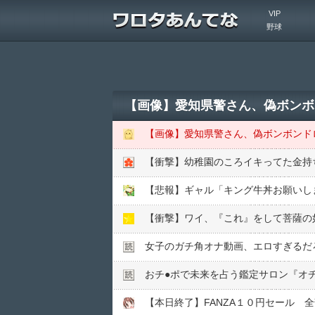
VIP
野球
【画像】愛知県警さん、偽ボンボ
【画像】愛知県警さん、偽ボンボンド
【衝撃】幼稚園のころイキってた金持ち
【悲報】ギャル「キング牛丼お願いし
【衝撃】ワイ、『これ』をして菩薩の
女子のガチ角オナ動画、エロすぎるだ
おチ●︎ポで未来を占う鑑定サロン『オ
【本日終了】FANZA１０円セール 